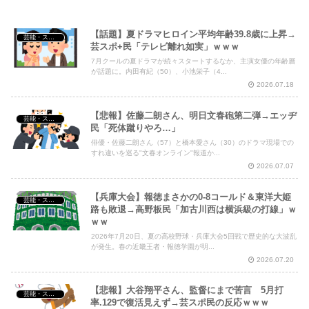
【話題】夏ドラマヒロイン平均年齢39.8歳に上昇→
芸能・スポーツ・Youtuber
芸スポ+民「テレビ離れ如実」ｗｗｗ
Powered by livedoor 相互RSS
7月クールの夏ドラマが続々スタートするなか、主演女優の年齢層
が話題に。内田有紀（50）、小池栄子（4...
2026.07.18
【悲報】佐藤二朗さん、明日文春砲第二弾→エッヂ
芸能・スポーツ・Youtuber
民「死体蹴りやろ…」
俳優・佐藤二朗さん（57）と橋本愛さん（30）のドラマ現場での
すれ違いを巡る"文春オンライン"報道か...
2026.07.07
【兵庫大会】報徳まさかの0-8コールド＆東洋大姫
芸能・スポーツ・Youtuber
路も敗退→高野板民「加古川西は横浜級の打線」ｗ
ｗｗ
2026年7月20日、夏の高校野球・兵庫大会5回戦で歴史的な大波乱
が発生。春の近畿王者・報徳学園が明...
2026.07.20
【悲報】大谷翔平さん、監督にまで苦言 5月打
芸能・スポーツ・Youtuber
率.129で復活見えず→芸スポ民の反応ｗｗｗ