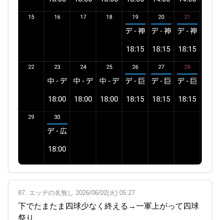
87. エッヂの名無し 2026/06/02(火) 05:27
下でたまたま四球少なく終える→一軍上がって四球
祭り