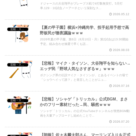
ドジャースの大谷翔平がブレーブス戦で4打数無安打。5月打
率.129・10試合ノーアーチという深刻なス...
2026.05.12
【夏の甲子園】横浜×沖縄尚学、投手起用予想で高
芸能・スポーツ・Youtuber
野板民が徹夜議論ｗｗｗ
2026年夏の甲子園、第6日（8月10日・月）第2試合は13:30開始
予定。組み合わせ抽選で早くも話...
2026.08.03
【悲報】マイク・タイソン、大谷翔平を知らない→
芸能・スポーツ・Youtuber
エッヂ民「野球人気なさすぎるｗ」ｗｗｗ
ボクシング界の伝説マイク・タイソンが、とあるイベントの場で
「ショウヘイって誰？」と発言したことがニュ...
2026.07.16
【悲報】ソシャゲ「トリッカル」公式BGM、まさ
芸能・スポーツ・Youtuber
かのフリー素材だった→民、騒然ｗｗｗ
ソシャゲ「トリッカル」の公式YouTubeチャンネルが突然BGM動
画を大量アップロードし始めたことで...
2026.07.20
【朗報】佐々木麟太郎さん、マーリンズ入りを正式