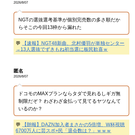
2026/8/07
NGTの選抜選考基準が個別完売数の多さ順だか
らそこの今回13枠から漏れた
💬
【速報】NGT48新曲、北村優羽が単独センター
→13人選抜でずきもね初当選に板民歓喜ｗ
匿名
2026/8/07
ドコモのMAXプランならタダで見れるしギガ無
制限だぞ？ わざわざ金払って見てるヤツなんて
いるのか？
💬
【朗報】DAZN加入者まさかの5倍増、W杯視聴
6700万人に芸スポ+民「退会数は？」ｗｗｗ