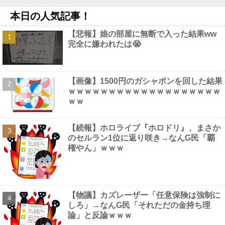
ベース限定で明日発売・公式レビュー記事公開】他
NEW!
本日の人気記事！
(画像)45歳のビキニ水着姿ｗｗｗｗｗｗｗｗｗｗｗｗｗｗｗ
NEW!
【悲報】娘の部屋に無断で入った結果ww
反斎藤知事派が本丸に攻め込まれる窮地に突入、「ようやく反撃
完全に嫌われたは😭
のターンやね」と手際の良さに感心する人が続出中他
NEW!
【画像】 この佳子さまのボディライン、流石にエチエチすぎや
ろ！
NEW!
海外「日本人はなんて気高いんだ！」 英高級紙も驚愕した極限の
【画像】1500円のガシャポンを回した結果
中の日本人の姿に世界が衝撃他
NEW!
ｗｗｗｗｗｗｗｗｗｗｗｗｗｗｗｗｗｗｗ
【画像】 セクシー女優・白石茉莉奈、ムッチムチボディのマ○毛
ｗｗ
がHすぎる
NEW!
【続報】ホロライブ『ホロドリ』、まさか
のセルラン1位に返り咲き→なんG民「覇
権やん」ｗｗｗ
Powered by livedoor 相互RSS
【物議】カズレーザー「任意保険は強制に
しろ」→なんG民「それただの金持ち理
論」と反論ｗｗｗ