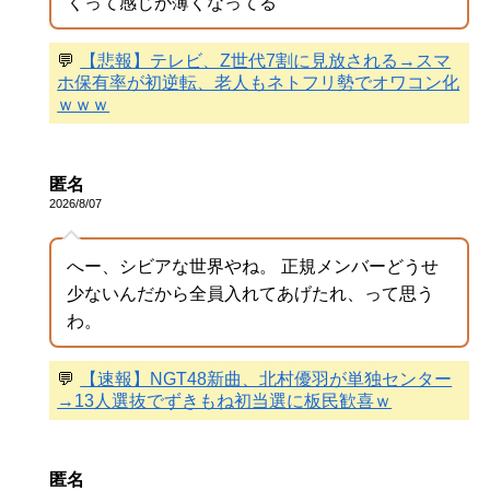
くって感じが薄くなってる
💬
【悲報】テレビ、Z世代7割に見放される→スマ
ホ保有率が初逆転、老人もネトフリ勢でオワコン化
ｗｗｗ
匿名
2026/8/07
へー、シビアな世界やね。 正規メンバーどうせ
少ないんだから全員入れてあげたれ、って思う
わ。
💬
【速報】NGT48新曲、北村優羽が単独センター
→13人選抜でずきもね初当選に板民歓喜ｗ
匿名