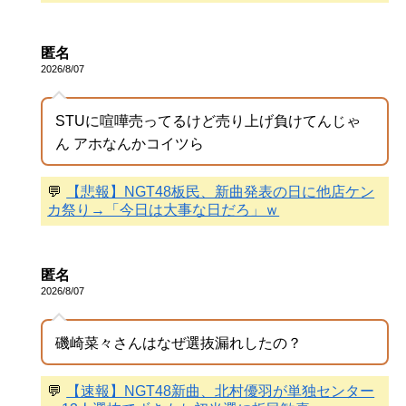
匿名
2026/8/07
STUに喧嘩売ってるけど売り上げ負けてんじゃ
ん アホなんかコイツら
💬
【悲報】NGT48板民、新曲発表の日に他店ケン
カ祭り→「今日は大事な日だろ」ｗ
匿名
2026/8/07
磯崎菜々さんはなぜ選抜漏れしたの？
💬
【速報】NGT48新曲、北村優羽が単独センター