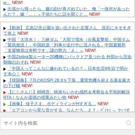
w」
NEW!
出張から帰ったら、嫁の顔が青ざめていた。俺「一体何があった
んだ？」嫁「…」→子供たちに話を聞くと…
NEW!
賃貸物件を内覧中、ベランダに出たら突然ゾワッと両腕に鳥肌が
出た。「やっぱりこの部屋嫌だ」と思った瞬間、体が前にドンッと
【動画】 広島記念公園を追い出された左翼さん、流石にキモすぎ
突...
NEW!
て炎上
NEW!
日向坂46・18thシングル発売決定！ 他
NEW!
中国「大洪水！」三峡ダム「大雨で増水（台風直撃前」中国ダム
中国外交部「日本が“三国志”の史実を歪めて歴史を破壊した」 他
「緊急放流！」中国鉄道「列車が走行中に流される」中国避難所
NEW!
「支援物資は有料です」謎の勢力「え」→
NEW!
【ホロライブ】ニコ、引っ越し先に洗濯機置き場がない 他
NEW!
中国Zbtlink製ルーター20機種にバックドア見つかる 外部から完全
制御のおそれ
CC2松山、少年ジャンプ編集部にブロックされるwwwww 他
NEW!
NEW!
「中国人ってこんなに嫌われているの？」日本生活9年目で明か
す本心！
【2軍】DeNA 12－2 ソフトバンク、先発竹田祐が最速150キロス
NEW!
トレートで6回無失点！打線は5回6者連続ヒット・全...
NEW!
【韓国株】 7月のKOSPI 28.9％下落…通貨危機を超える過去最大
の下げ幅
【怒報】 国税庁「あのさぁ！君らがちゃんと納税してくれないと
NEW!
こうなっちゃうけどどうする？！」←これw w w w w w...
NEW!
【にじさんじ】梢桃音、映画ちいかわ感想＆考察会＆平和的解決
RTA！なんか道徳の授業みたい他
【画像】 この佳子さまのボディライン、流石にエチエチすぎや
NEW!
ろ！
NEW!
【画像】 佳子さま、ボディラインがHすぎる…
NEW!
「エアコンから変な音がする。なんだろ…え？」ﾊﾟｼｬｯ → ヤバす
Powered by livedoor 相互RSS
ぎる物が飛び出てくる・・・他
NEW!
【動画】 Kカップお○ぱい、触るにはデカすぎるｗｗｗ
NEW!
【ガンプラ】RG「アカツキガンダム(オオワシ装備)& HG 1/144
ゼウスシルエット + カスタムジョイントパーツセット」【ガンダム