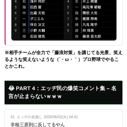
※相手チームが全力で「藤浪対策」を講じてる光景、笑え
るような笑えないような（´・ω・｀）プロ野球でやるこ
とかこれ。
😂 PART 4：エッヂ民の爆笑コメント集 – 名
言が止まらないｗｗｗ
41. エッヂの名無し 2026/06/02(火) 04:41
非核三原則に反してるやん