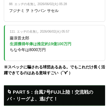
88. エッヂの名無し 2026/06/02(火) 05:28
フジナミ ヲ トウバン サセル
111. エッヂの名無し 2026/06/02(火) 05:57
藤浪晋太郎
生涯獲得年俸は推定約19億100万円
ちな今年は8000万円
※スペックに騙される球団あるある。でもこれだけ長く活
躍できてるのはある意味すごい（ﾟ∀ﾟ）
🌀 PART 5：台風7号FUJI上陸！交流戦の
パ・リーグよ、逃げて！