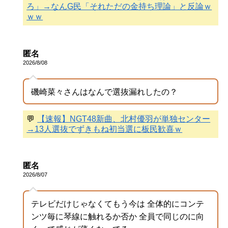
ろ」→なんG民「それただの金持ち理論」と反論ｗ
ｗｗ
匿名
2026/8/08
磯崎菜々さんはなんで選抜漏れしたの？
💬
【速報】NGT48新曲、北村優羽が単独センター
→13人選抜でずきもね初当選に板民歓喜ｗ
匿名
2026/8/07
テレビだけじゃなくてもう今は 全体的にコンテ
ンツ毎に琴線に触れるか否か 全員で同じのに向