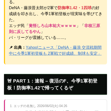
る。
【衝撃】 大阪府警、ミナミの“ベトナムビル”を家宅捜索し
た結果・・・・・・
NEW!
DeNA・藤浪晋太郎が2軍で
防御率1.42・1四球
の好
【悲報】彼氏の浮気に激怒→賃貸を椅子でフルボッコにし
成績を叩き出し、今季1軍初登板が現実味を帯びてき
た女性にガル民総ツッコミｗｗｗ
NEW!
た。
【物議】水川かたまりの授乳姿に“子育て警察”出動→ガル民
エッヂ民「
覚悟しろ山本祐大ｗｗｗｗ
」「
非核三原
「私も足組んでた」大合唱ｗｗｗ
NEW!
元AKB社長、22億円申告漏れ 乃木坂46運営会社の株式を
則に反してるやん
」
パチンコ京楽産業に譲渡【ノース・リバー】【窪田康志】
パ・リーグが震撼している……。
元AKB社長、22億円申告漏れ 乃木坂46運営会社の株式を
パチンコ京楽産業に譲渡【ノース・リバー】【窪田康志】
📌 出典：
Yahoo!ニュース「DeNA・藤浪 交流戦期間
中に今季1軍初登板も 2軍戦で好成績、制球も安定」
Powered by livedoor 相互RSS
🚨 PART 1：速報 – 復活のF、今季1軍初登
板！防御率1.42で帰ってくるぞ
1. エッヂの名無し 2026/06/02(火) 04:26