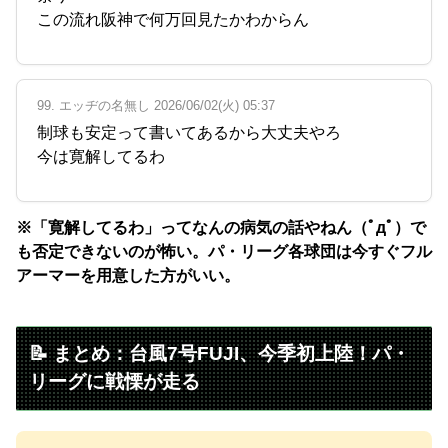
この流れ阪神で何万回見たかわからん
99. エッヂの名無し 2026/06/02(火) 05:37
制球も安定って書いてあるから大丈夫やろ
今は寛解してるわ
※「寛解してるわ」ってなんの病気の話やねん（ﾟдﾟ）で
も否定できないのが怖い。パ・リーグ各球団は今すぐフル
アーマーを用意した方がいい。
📝 まとめ：台風7号FUJI、今季初上陸！パ・
リーグに戦慄が走る