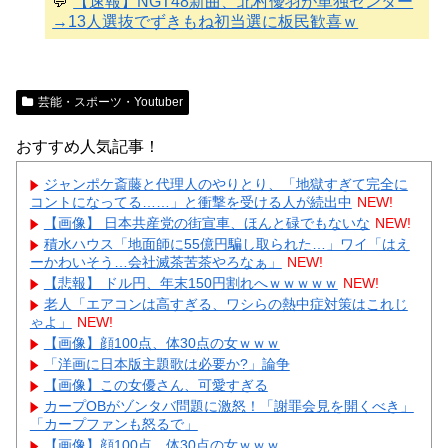
💬
【速報】NGT48新曲、北村優羽が単独センター
→13人選抜でずきもね初当選に板民歓喜ｗ
芸能・スポーツ・Youtuber
おすすめ人気記事！
ジャンポケ斎藤と代理人のやりとり、「地獄すぎて完全に
コントになってる……」と衝撃を受ける人が続出中
NEW!
【画像】 日本共産党の街宣車、ほんと碌でもないな
NEW!
積水ハウス「地面師に55億円騙し取られた…」ワイ「はえ
ーかわいそう…会社滅茶苦茶やろなぁ」
NEW!
【悲報】 ドル円、年末150円割れへｗｗｗｗｗ
NEW!
老人「エアコンは高すぎる、ワシらの熱中症対策はこれじ
ゃよ」
NEW!
【画像】顔100点、体30点の女ｗｗｗ
「洋画に日本版主題歌は必要か?」論争
【画像】この女優さん、可愛すぎる
カープOBがゾンタバ問題に激怒！「謝罪会見を開くべき」
「カープファンも怒るで」
【画像】顔100点、体30点の女ｗｗｗ