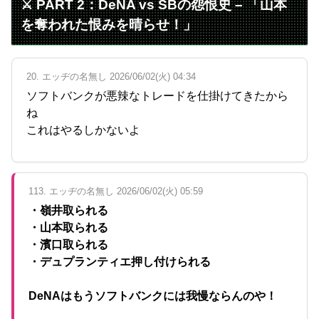
⚔️ PART 2：DeNA vs SBの怨恨史 – 「山本
を奪われた恨みを晴らせ！」
20. エッヂの名無し 2026/06/02(火) 04:34
ソフトバンクが悪辣なトレードを仕掛けてきたから
ね
これはやるしかないよ
113. エッヂの名無し 2026/06/02(火) 05:59
・嶺井取られる
・山本取られる
・濱口取られる
・デュプランティエ押し付けられる
DeNAはもうソフトバンクには我慢ならんのや！