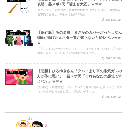
芸能・スポーツ・Youtuber
表明→芸スポ+民「噛ませ犬乙」ｗｗｗ
スタンフォード大の佐々木麟太郎内野手（21）が19日、岩手県花
巻市内で会見し、8巡目（全体235位）...
2026.07.19
【保存版】あの名曲、まさかのカバーだった→なん
芸能・スポーツ・Youtuber
G民が挙げた元ネタ一覧が知らないと恥レベルｗｗ
ｗ
「え、これカバーだったの？！」――なんG（ガリレオ）に立った
雑学スレが、思った以上の情報量で盛り上が...
2026.08.06
【悲報】ひろゆきさん「タバコより車の排気ガスの
芸能・スポーツ・Youtuber
方が体に悪い」→芸スポ民「それあなたの感想です
よね？」ｗｗｗ
ひろゆき（西村博之）氏が「タバコは身体に悪いと言うけど、排気
ガスの方がもっと体に悪い！肺がんが増えた...
2026.05.12