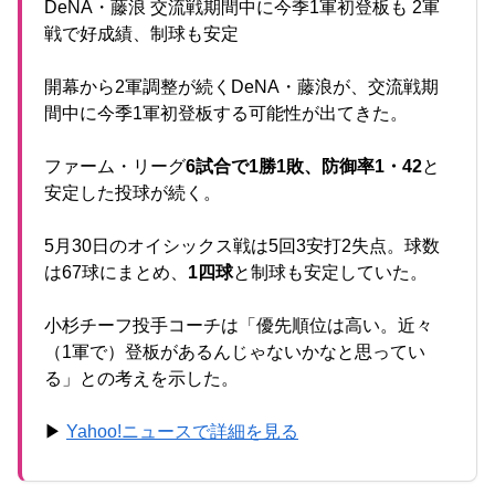
DeNA・藤浪 交流戦期間中に今季1軍初登板も 2軍
戦で好成績、制球も安定
開幕から2軍調整が続くDeNA・藤浪が、交流戦期
間中に今季1軍初登板する可能性が出てきた。
ファーム・リーグ
6試合で1勝1敗、防御率1・42
と
安定した投球が続く。
5月30日のオイシックス戦は5回3安打2失点。球数
は67球にまとめ、
1四球
と制球も安定していた。
小杉チーフ投手コーチは「優先順位は高い。近々
（1軍で）登板があるんじゃないかなと思ってい
る」との考えを示した。
▶
Yahoo!ニュースで詳細を見る