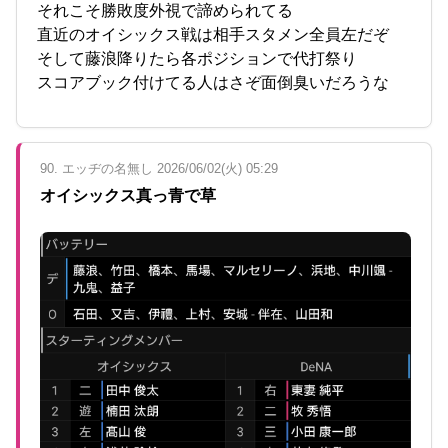
それこそ勝敗度外視で諦められてる
直近のオイシックス戦は相手スタメン全員左だぞ
そして藤浪降りたら各ポジションで代打祭り
スコアブック付けてる人はさぞ面倒臭いだろうな
90. エッヂの名無し 2026/06/02(火) 05:29
オイシックス真っ青で草