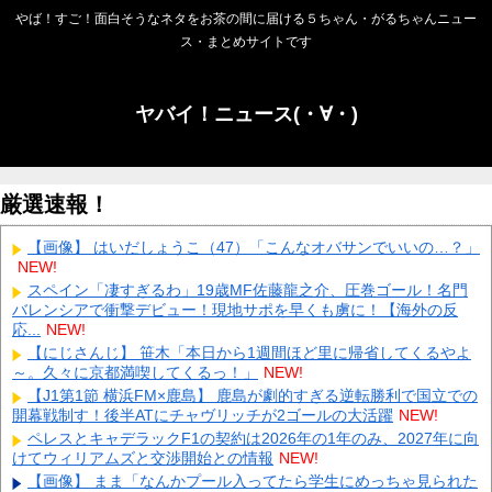
やば！すご！面白そうなネタをお茶の間に届ける５ちゃん・がるちゃんニュー
ス・まとめサイトです
ヤバイ！ニュース(・∀・)
厳選速報！
【画像】 はいだしょうこ（47）「こんなオバサンでいいの…？」
NEW!
スペイン「凄すぎるわ」19歳MF佐藤龍之介、圧巻ゴール！名門
バレンシアで衝撃デビュー！現地サポを早くも虜に！【海外の反
応...
NEW!
【にじさんじ】 笹木「本日から1週間ほど里に帰省してくるやよ
～。久々に京都満喫してくるっ！」
NEW!
【J1第1節 横浜FM×鹿島】 鹿島が劇的すぎる逆転勝利で国立での
開幕戦制す！後半ATにチャヴリッチが2ゴールの大活躍
NEW!
ペレスとキャデラックF1の契約は2026年の1年のみ、2027年に向
けてウィリアムズと交渉開始との情報
NEW!
【画像】 まま「なんかプール入ってたら学生にめっちゃ見られた