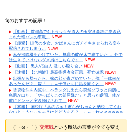
旬のおすすめ記事！
【動画】 首都高で4tトラックが原因の玉突き事故に巻き込
まれた軽バンの車載。
NEW!
【痙攣】10代の少女、おばさんにガチイキさせられる姿を
配信されてしまう…
NEW!
私が掃除機をかけていた。無職の彼が床で寝ていた → 外で
は生きていけないダメ男はこちらです…
NEW!
【動画】 黒人VS白人 激しい殴り合い
NEW!
【速報】【北朝鮮】最高指導者金正恩、死亡確認
NEW!
出張から帰ったら、嫁の顔が青ざめていた。俺「一体何が
あったんだ？」嫁「…」→子供たちに話を聞くと…
NEW!
賃貸物件を内覧中、ベランダに出たら突然ゾワッと両腕に
鳥肌が出た。「やっぱりこの部屋嫌だ」と思った瞬間、体が
前にドンッと突き飛ばされて…
NEW!
【怒報】 国税庁「あのさぁ！君らがちゃんと納税してくれ
ないとこうなっちゃうけどどうする？！」←これw w w w w w
w w
NEW!
【画像】 この佳子さまのボディライン、流石にエチエチす
（´・ω・｀）
交流戦
という魔法の言葉が全てを変え
ぎやろ！
NEW!