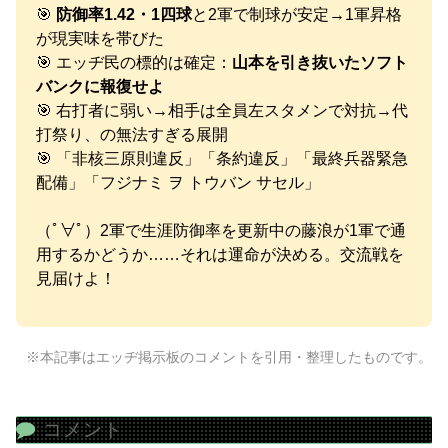
🎯
防御率1.42・1四球
と2軍で制球が安定→1軍昇格
が現実味を帯びた
🎯 エッヂ民の標的は確定：
山本を引き抜いたソフト
バンクに報復せよ
🎯 右打者に弱い→相手は全員左スタメンで対抗→代
打祭り、の無法すぎる展開
🎯 「非核三原則違反」「条約違反」「最終兵器緊急
配備」「フジナミ ヲ トウバン サセル」
（ﾟ∀ﾟ）2軍で生涯防御率を更新中の藤浪が1軍で通
用するかどうか……それは運命が決める。交流戦を
見届けよ！
※本記事はエッヂ掲示板のコメントを引用・整理したものです。
コメント