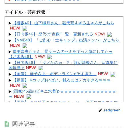
アイドル・芸能速報！
【櫻坂46】 山下瞳月さん、破天荒すぎる生き方がこちら
NEW!
Powered by livedoor 相互RSS
【日向坂46】 歴代の“点数”一覧、更新される
NEW!
【NMB48】 「ご乱心！士キャンプ」出演メンバーがこちら
NEW!
冨里奈央ちゃん、罰ゲームのセミをずっと気にしてたｗ
【乃木坂46】
NEW!
【日向坂46】 「ダメなのぉ...？」渡辺莉奈さん、写真集に
興味津々
NEW!
【画像】 佳子さま、ボディラインがHすぎる…
NEW!
【動画】 Kカップお○ぱい、触るにはデカすぎるｗｗｗ
NEW!
(画像)45歳のビキニ水着姿ｗｗｗｗｗｗｗｗｗｗｗｗｗｗ
ｗ
NEW!
【画像】 この佳子さまのボディライン、流石にエチエチす
ぎやろ！
NEW!
redgreen
【画像】 セクシー女優・白石茉莉奈、ムッチムチボディの
マ○毛がHすぎる
NEW!
関連記事