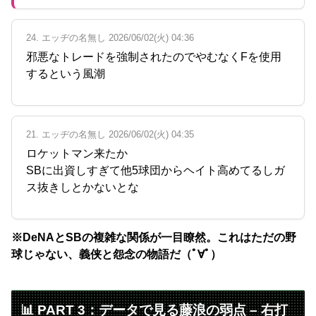
24. エッヂの名無し 2026/06/02(火) 04:36
邪悪なトレードを強制されたのでやむなくFを使用
するという風潮
21. エッヂの名無し 2026/06/02(火) 04:35
ロケットマン来たか
SBに出資しすぎて他5球団からヘイト高めてるしガ
ス抜きしとかないとな
※DeNAとSBの複雑な関係が一目瞭然。これはただの野
球じゃない、義侠と怨念の物語だ（ﾟ∀ﾟ）
📊 PART 3：データで見る藤浪の弱点 – 右打