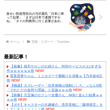
覚せい剤使用告白の与沢翼氏「日本に帰
って起業」「まずは日本で逮捕ですか
ね」「タイの刑務所に行く必要があれば
行きます」
ホーム
芸能・スポーツ・Youtuber
最新記事！
【画像】脱毛サロンのお姉さん、特別サービスがエ□すぎる
件ｗｗｗｗｗｗ他
NEW!
賀喜遥香ちゃん、ミニカズーで最駆けを演奏ｗ【乃木坂46】
他
NEW!
【物議】カズレーザー「任意保険は強制にしろ」→なんG民
「それただの金持ち理論」と反論ｗｗｗ他
NEW!
【画像】元宝塚のセクシー女優さん、AKBと並んだ結果ｗｗ
ｗｗ他
NEW!
【ガチ】キャスターの大越健介、高市首相に『爆弾発言』を
してしまう！！！！！他
NEW!