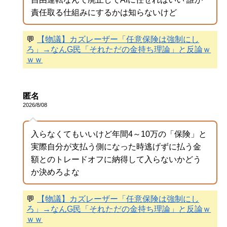
責任取る仕組みにするかは知らないけど
💬
【物議】カズレーザー「任意保険は強制にし
ろ」→なんG民「それただの金持ち理論」と反論ｗ
ｗｗ
匿名
2026/8/08
入らなくてもいいけど年間4～10万の「保険」と
実際自分が支払う側になった時逃げずに払う金
額とのトレードオフに納得して入らないかどう
か決めろよな
💬
【物議】カズレーザー「任意保険は強制にし
ろ」→なんG民「それただの金持ち理論」と反論ｗ
ｗｗ