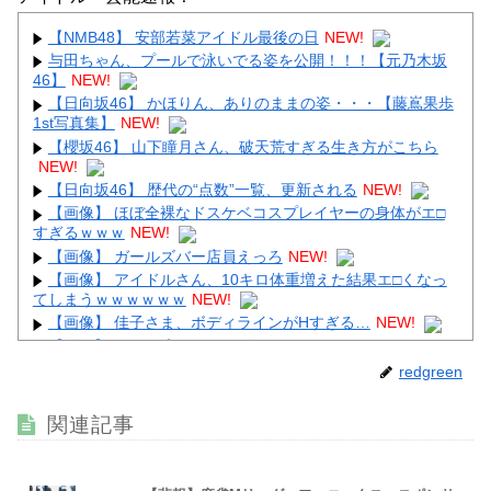
【NMB48】 安部若菜アイドル最後の日
NEW!
与田ちゃん、プールで泳いでる姿を公開！！！【元乃木坂
Powered by livedoor 相互RSS
46】
NEW!
【日向坂46】 かほりん、ありのままの姿・・・【藤嶌果歩
1st写真集】
NEW!
【櫻坂46】 山下瞳月さん、破天荒すぎる生き方がこちら
NEW!
【日向坂46】 歴代の“点数”一覧、更新される
NEW!
【画像】 ほぼ全裸なドスケベコスプレイヤーの身体がエ□
すぎるｗｗｗ
NEW!
【画像】 ガールズバー店員えっろ
NEW!
【画像】 アイドルさん、10キロ体重増えた結果エ□くなっ
てしまうｗｗｗｗｗｗ
NEW!
【画像】 佳子さま、ボディラインがHすぎる…
NEW!
【動画】 Kカップお○ぱい、触るにはデカすぎるｗｗｗ
NEW!
redgreen
関連記事
Powered by livedoor 相互RSS