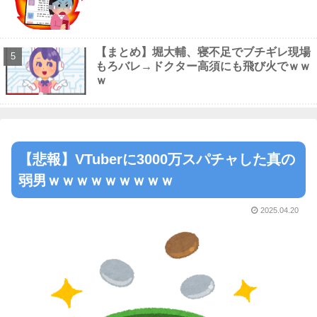
【まとめ】堀大輔、寝不足でブチギレ現場
もろバレ→ドクター高須にも飛び火でｗｗ
ｗ
【悲報】VTuberに3000万スパチャした真の
弱男ｗｗｗｗｗｗｗｗｗ
2025.04.20