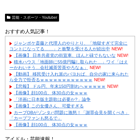
芸能・スポーツ・Youtuber
おすすめ人気記事！
ジャンポケ斎藤と代理人のやりとり、「地獄すぎて完全に
コントになってる……」と衝撃を受ける人が続出中
NEW!
【画像】 日本共産党の街宣車、ほんと碌でもないな
NEW!
積水ハウス「地面師に55億円騙し取られた…」ワイ「はえ
ーかわいそう…会社滅茶苦茶やろなぁ」
NEW!
【動画】 移民受け入れ派のパヨおば、自分の家に来られた
ら全力で拒否るｗｗｗｗｗｗｗｗｗｗｗｗ
NEW!
【悲報】 ドル円、年末150円割れへｗｗｗｗｗ
NEW!
【画像】顔100点、体30点の女ｗｗｗ
「洋画に日本版主題歌は必要か?」論争
【画像】この女優さん、可愛すぎる
カープOBがゾンタバ問題に激怒！「謝罪会見を開くべき」
「カープファンも怒るで」
【画像】顔100点、体30点の女ｗｗｗ
アイドル・芸能速報！