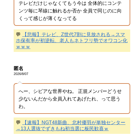
テレビだけじゃなくてもう今は 全体的にコンテ
ンツ毎に琴線に触れるか否か 全員で同じのに向
くって感じが薄くなってる
💬
【悲報】テレビ、Z世代7割に見放される→スマ
ホ保有率が初逆転、老人もネトフリ勢でオワコン化
ｗｗｗ
匿名
2026/8/07
へー、シビアな世界やね。 正規メンバーどうせ
少ないんだから全員入れてあげたれ、って思う
わ。
💬
【速報】NGT48新曲、北村優羽が単独センター
→13人選抜でずきもね初当選に板民歓喜ｗ