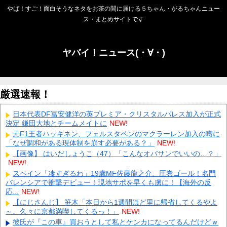
やば！すご！面白そうなネタをお茶の間に届ける５ちゃん・がるちゃんニュー
ス・まとめサイトです
ヤバイ！ニュース(・∀・)
厳選速報！
日本代表DF冨安健洋の英プレミア・クリスタルパレス加入が正式
決定 鎌田大地とチームメイトに
NEW!
元F1王者ハッキネン、フェルスタペンのマクラーレン加入の噂に
「なぜ調和がある現体制を崩す必要がある？」
NEW!
【画像】 はいだしょうこ（47）「こんなオバサンでいいの…？」
NEW!
スペイン「凄すぎるわ」19歳MF佐藤龍之介、圧巻ゴール！名門
バレンシアで衝撃デビュー！現地サポを早くも虜に！【海外の反
応...
NEW!
【にじさんじ】 笹木「本日から1週間ほど里に帰省してくるやよ
～。久々に京都満喫してくるっ！」
NEW!
彼氏が『この車』買おうとして私とケンカになってるんだけどｗ