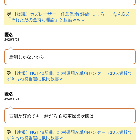
💬
【物議】カズレーザー「任意保険は強制にしろ」→なんG民
「それただの金持ち理論」と反論ｗｗｗ
匿名
2026/8/08
新潟じゃないから
💬
【速報】NGT48新曲、北村優羽が単独センター→13人選抜で
ずきもね初当選に板民歓喜ｗ
匿名
2026/8/08
西潟が辞めても一緒だろ 自転車操業状態は
💬
【速報】NGT48新曲、北村優羽が単独センター→13人選抜で
ずきもね初当選に板民歓喜ｗ