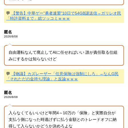
💬
【警告】中華ゲー"勇者連盟"10日で54GB謎送信→ガリレオ民
「特許資料まで」総ツッコミｗｗｗ
匿名
2026/8/08
自由運転なんて廃止してAIに任せればいい 誰が責任取る仕組
みにするかは知らないけど
💬
【物議】カズレーザー「任意保険は強制にしろ」→なんG民
「それただの金持ち理論」と反論ｗｗｗ
匿名
2026/8/08
入らなくてもいいけど年間4～10万の「保険」と実際自分が
支払う側になった時逃げずに払う金額とのトレードオフに納
得して入らないかどうか決めろよな