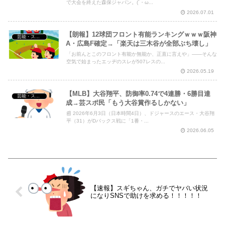
で大会を終えた森保ジャパン。(´・ω...
2026.07.01
【朗報】12球団フロント有能ランキングｗｗｗ阪神
芸能・スポーツ・Youtuber
A・広島F確定→「楽天は三木谷が全部ぶち壊し」
「お前んとこのフロント有能か無能か、正直に言えや」――そんな
空気で始まったエッヂのスレが507レスの...
2026.05.19
【MLB】大谷翔平、防御率0.74で4連勝・6勝目達
芸能・スポーツ・Youtuber
成→芸スポ民「もう大谷賞作るしかない」
📰 2026年6月3日（日本時間4日）、ドジャースのエース・大谷翔
平（31）がDバックス戦に「1番・...
2026.06.05
【速報】スギちゃん、ガチでヤバい状況
になりSNSで助けを求める！！！！！