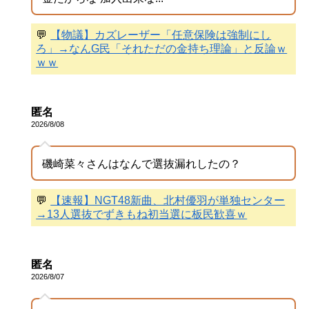
💬
【物議】カズレーザー「任意保険は強制にし
ろ」→なんG民「それただの金持ち理論」と反論ｗ
ｗｗ
匿名
2026/8/08
磯崎菜々さんはなんで選抜漏れしたの？
💬
【速報】NGT48新曲、北村優羽が単独センター
→13人選抜でずきもね初当選に板民歓喜ｗ
匿名
2026/8/07