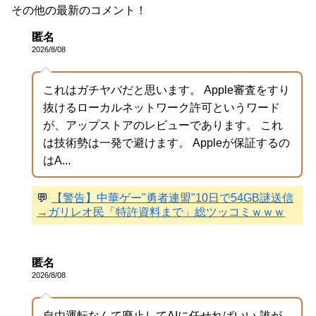
その他の最新のコメント！
匿名
2026/8/08
これはガチヤバだと思います。 Apple審査をすり
抜けるローカルネットワーク許可というワード
が、アップストアのレビューであります。 これ
は技術勢は一発で避けます。 Appleが保証するの
はA...
💬
【警告】中華ゲー"勇者連盟"10日で54GB謎送信
→ガリレオ民「特許資料まで」総ツッコミｗｗｗ
匿名
2026/8/08
自由運転なんて廃止してAIに任せればいい 誰が