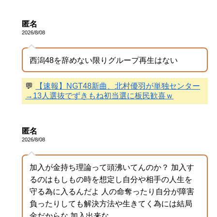
匿名
2026/8/08
西潟48を辞めない限りグループ再生はない
💬
【速報】NGT48新曲、北村優羽が単独センター
→13人選抜でずきもね初当選に板民歓喜ｗ
匿名
2026/8/08
加入が金持ち理論って頭沸いてんのか？ 加入す
るのはもしもの時を想定し自分や相手の人生を
守る為に入るんだよ 人の命奪ったり自分が障害
負ったりしても解決方法や生きてく為には結局
金だからな 加入出来な...