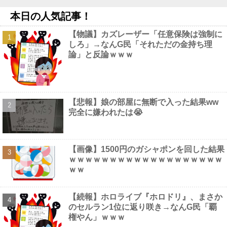
うｗｗｗｗｗｗ
NEW!
本日の人気記事！
【悲報】公務員さん、ボーナスを増額「民間企業に合わせまし
た」ｗｗｗｗｗｗｗｗｗｗ他
NEW!
【物議】カズレーザー「任意保険は強制に
ヤク奥川、ファンもアンチも騒げない成績を残す他
NEW!
しろ」→なんG民「それただの金持ち理
【画像】 佳子さま、ボディラインがHすぎる…
NEW!
論」と反論ｗｗｗ
【動画】 Kカップお○ぱい、触るにはデカすぎるｗｗｗ
NEW!
【悲報】娘の部屋に無断で入った結果ww
完全に嫌われたは😭
Powered by livedoor 相互RSS
【画像】1500円のガシャポンを回した結果
ｗｗｗｗｗｗｗｗｗｗｗｗｗｗｗｗｗｗｗ
ｗｗ
【続報】ホロライブ『ホロドリ』、まさか
のセルラン1位に返り咲き→なんG民「覇
権やん」ｗｗｗ