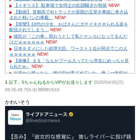
【イギリス】 駐車場で女同士の乱闘騒ぎが勃発
NEW!
【動画】 首都高で4tトラックが原因の玉突き事故に巻き込
まれた軽バンの車載。
NEW!
【痙攣】10代の少女、おばさんにガチイキさせられる姿を
配信されてしまう…
NEW!
彼氏が『この車』買おうとして私とケンカになってるんだ
けどｗｗｗｗｗｗ
NEW!
日本をダメにした総理大臣、ワースト１位が同点でこの人
ｗｗｗｗｗｗ
NEW!
【画像】 まま「なんかプール入ってたら学生にめっちゃ見
られたw」
NEW!
出張から帰ったら、嫁の顔が青ざめていた。俺「一体何が
あったんだ？」嫁「…」→子供たちに話を聞くと…
NEW!
1
以下、5ちゃんねるからVIPがお送りします
2025/04/20(日)
賃貸物件を内覧中、ベランダに出たら突然ゾワッと両腕に
09:35:49.755 ID:fBRBV3i10
鳥肌が出た。「やっぱりこの部屋嫌だ」と思った瞬間、体が
前にドンッと突き飛ばされて…
NEW!
かわいそう
【悲報】彼氏の浮気に激怒→賃貸を椅子でフルボッコにし
た女性にガル民総ツッコミｗｗｗ
NEW!
【物議】水川かたまりの授乳姿に“子育て警察”出動→ガル民
「私も足組んでた」大合唱ｗｗｗ
元AKB社長、22億円申告漏れ 乃木坂46運営会社の株式を
パチンコ京楽産業に譲渡【ノース・リバー】【窪田康志】
元AKB社長、22億円申告漏れ 乃木坂46運営会社の株式を