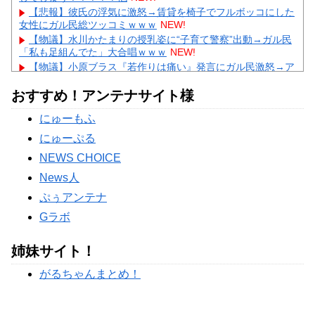
【悲報】彼氏の浮気に激怒→賃貸を椅子でフルボッコにした
女性にガル民総ツッコミｗｗｗ
NEW!
【物議】水川かたまりの授乳姿に“子育て警察”出動→ガル民
「私も足組んでた」大合唱ｗｗｗ
NEW!
【物議】小原ブラス『若作りは痛い』発言にガル民激怒→ア
ラフォー本音噴出ｗｗｗ
NEW!
おすすめ！アンテナサイト様
【物議】長瀬智也の“スネハラ”謝罪ネタにガル民総ツッコミ
→まさかのオチにｗｗｗ
にゅーもふ
【完全まとめ】親の介護と老後の不安｜ガル民のリアル体験
談を総整理
にゅーぷる
Powered by livedoor 相互RSS
NEWS CHOICE
News人
ぷぅアンテナ
Gラボ
姉妹サイト！
がるちゃんまとめ！