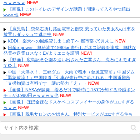
ｗｗｗｗｗ
NEW!
【画像】このトイレのデザインが話題！間違って入るやつ続出
www 他
NEW!
20年落ちで走行距離3マンの軽15万 他
NEW!
【ホロライブ】ニコ、引っ越し先に洗濯機置き場がない 他
NEW!
【鹿児島】 突然右折し路面電車と衝突 乗っていた男女3人は車を
放置しダッシュで逃走中
【声優】逢田梨香子(34)【ラブライブ！サンシャイン!!】 他
NEW!
NEW!
KDDI、楽天への回線貸し出し終了へ 都市部で9月末に
NEW!
【動画】日本を応援するチアガールの健康的下半身ｗｗｗｗｗ 他
日産e-power、無給油で1980km走行しギネス記録を達成、無駄な
NEW!
発電や送電ロスなくEVよりエコを証明
NEW!
日本をダメにした総理大臣、ワースト１位が同点でこの人ｗｗｗ
【動画】 広島記念公園を追い出された左翼さん、流石にキモすぎ
ｗｗｗ
NEW!
て炎上
NEW!
【画像】 まま「なんかプール入ってたら学生にめっちゃ見られた
中国「大洪水！」三峡ダム「大雨で増水（台風直撃前」中国ダム
w」
NEW!
「緊急放流！」中国鉄道「列車が走行中に流される」中国避難所
「支援物資は有料です」謎の勢力「え」→
出張から帰ったら、嫁の顔が青ざめていた。俺「一体何があった
NEW!
んだ？」嫁「…」→子供たちに話を聞くと…
NEW!
【画像】NASAが開発、着るだけで瞬時に-15℃冷却する冷感ポン
チョが3,980円ｗｗｗｗｗ他
賃貸物件を内覧中、ベランダに出たら突然ゾワッと両腕に鳥肌が
NEW!
出た。「やっぱりこの部屋嫌だ」と思った瞬間、体が前にドンッと
【画像】 ほぼ全裸なドスケベコスプレイヤーの身体がエ□すぎる
突...
NEW!
ｗｗｗ
NEW!
【画像】脱毛サロンのお姉さん、特別サービスがエ□すぎる件ｗ
Powered by livedoor 相互RSS
ｗｗｗｗｗ他
NEW!
【画像】 ガールズバー店員えっろ
NEW!
【悲報】ロシア、じわじわと逝き始める他
NEW!
【画像】 アイドルさん、10キロ体重増えた結果エ□くなってしま