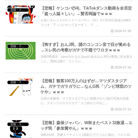
【悲報】ケンコバ(54)、TikTokダンス動画を全否定
芸能・スポーツ・Youtuber
「盗っ人猛々しい」→賛否両論でｗｗｗ
お笑いタレントのケンドーコバヤシ（54）が7月29日放送のMBS
ラジオ「アッパレやってまーす！」で、...
2026.07.30
【怖すぎ】おんJ民、謎のコンコン音で目が覚める
芸能・スポーツ・Youtuber
→スレ民の考察がガチで不穏でワロタｗｗｗ
深夜0時過ぎ、open2ch なんJ(op)のあるおんJ民が唐突に目を覚ま
した。理由は謎の「コンコン...
2026.07.16
【悲報】観客100万人のはずが…マツダスタジア
芸能・スポーツ・Youtuber
ム、ガチでガラガラに→なんG民「ゾンビ球団のツ
ケや」ｗｗｗ
広島の本拠地・マツダスタジアムに投稿された1枚の写真が話題
に。スタンドがスカスカで「もう終わりやねこ...
2026.07.14
【悲報】森保ジャパン、W杯またベスト32敗退→エ
芸能・スポーツ・Youtuber
ッヂ民「参加賞やん」ｗｗｗ
W杯2026、決勝トーナメント1回戦でブラジルに敗れ、ベスト32