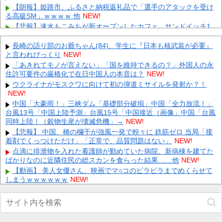
【朗報】姫路市、ふるさと納税返礼品で「選手のアタックを受け
る高級SM」ｗｗｗｗ 他
NEW!
【悲報】速水もこみちが新オープンしたカフェ、サンドイッチ1
つ3000円ｗｗｗｗｗｗｗｗｗｗｗｗｗ 他
NEW!
【にじさんじ】すこや、母親に「ゴミ持ってきなさいよ！」→ お
長崎の語り部のお爺ちゃん(84)、学生に『日本も核武装が必要』
しり振りながら「いーやーヤダヤダ」した結果ガチめにしばかれ
と言われびっくり
NEW!
る...
NEW!
「あきれてモノが言えない」「国を維持できるの？」外国人の永
住許可要件の厳格化で在日中国人の本音は？
【衝撃】カーミラかそれとも…！？悩む選択の結果がコチラ 他
NEW!
NEW!
ウクライナがモスクワに向けて初の弾道ミサイルを発射か？！
NEW!
【試合後コメント】新庄監督｜楽天 19回戦｜コメントまとめ｜
8/9 他
NEW!
中国「大豪雨！」三峡ダム「基礎部分破損」中国「全力放流！」
台風13号「中国上陸予測」台風15号「中国接近（画像」中国「台風
【悲報】 取引先専務「Aを20個注文する」 ぼく「いつも1～2個
しか使わないけど本当に20であってる？」 取専「あってる...
同時上陸！（穀物生産が壊滅危機」→
NEW!
NEW!
【画像】北朝鮮のビアガール、エッッッッッッッッッッッッッッ
【悲報】 中国、橋の欄干が強風一発で粉々に 鉄筋ゼロ 当局「接
ッッッ！
着剤でくっつけただけ」「正常で、品質問題はない」
NEW!
NEW!
【画像】 例の美人すぎるおにぎり屋さん、裏でおっさんが握って
点滴に排泄物を入れた看護師が勤めていた病院、新病棟を建てた
いたｗｗｗｗｗｗｗｗｗｗｗｗｗｗｗｗｗ
ばかりなのに近隣住民の総スカンを食らった結果……他
NEW!
NEW!
【動画】 美人女優さん、映画でマ○コのビラビラまでめくらせて
Powered by livedoor 相互RSS
しまうｗｗｗｗｗｗ
NEW!
日本軍「東京燃えました。沖縄取られました。原爆落とされまし
た」←これ他
NEW!
【画像】 テレ東の深夜がスゴイ、セクシー女優のナマ乳をモロ流
し
NEW!