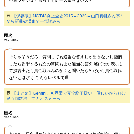
卒業ラッシュと言っても誰一人知らない人⋯
💬
【保存版】NGT48炎上全史2015→2026→山口真帆さん事件
から新曲砂漠まで一気読みｗ
匿名
2026/8/09
そりゃそうだろ、質問しても適当な答えしか出さないし指摘
したら謝罪するも次の質問もまた適当な答え 嘘ばっか表示し
て損害出たら責任取れんのか？と聞いたらAIだから責任取れ
ないとほざく こんなレベルで世...
💬
【まとめ】Gemini、AI界隈で完全終了扱い→優しいから好む
民も同数沸いてカオスｗｗｗ
匿名
2026/8/09
あのさ、日向坂が好きなのかもしれないけど比較対象に個人