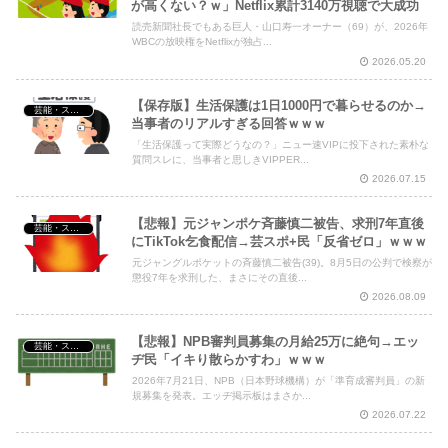
が高くない？ｗ」Netflix累計3140万視聴で大成功
Powered by livedoor 相互RSS
読売新聞社長でもある巨人・山口寿一オーナー（69）が、2026年
WBCの放映権をNetflixが独占...
2026.05.20
【保存版】生活保護は1日1000円で暮らせるのか→
芸能・スポーツ・Youtuber
当事者のリアルすぎる回答ｗｗｗ
「生活保護って実際どうなの？」ニュー速VIPに投下された素朴な
質問スレに、当事者と思しきVIPPER...
2026.07.15
【悲報】元ジャンポケ斉藤慎二被告、求刑7年直後
芸能・スポーツ・Youtuber
にTikTok乞食配信→芸スポ+民「反省ゼロ」ｗｗｗ
元ジャングルポケットの斉藤慎二被告(39)。8月5日の公判で検察が
懲役7年を求刑した、まさにその直後...
2026.08.09
【悲報】NPB審判員募集の月給25万に絶句→エッ
芸能・スポーツ・Youtuber
ヂ民「イキり散らかすわ」ｗｗｗ
2026年7月21日、NPB（日本野球機構）が「準育成審判員」の新
規募集を発表。エッヂ掲示板はまさか...
2026.07.22