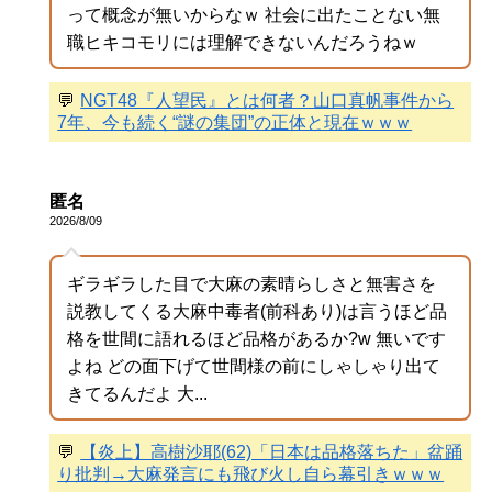
って概念が無いからなｗ 社会に出たことない無
職ヒキコモリには理解できないんだろうねｗ
💬
NGT48『人望民』とは何者？山口真帆事件から
7年、今も続く“謎の集団”の正体と現在ｗｗｗ
匿名
2026/8/09
ギラギラした目で大麻の素晴らしさと無害さを
説教してくる大麻中毒者(前科あり)は言うほど品
格を世間に語れるほど品格があるか?w 無いです
よね どの面下げて世間様の前にしゃしゃり出て
きてるんだよ 大...
💬
【炎上】高樹沙耶(62)「日本は品格落ちた」盆踊
り批判→大麻発言にも飛び火し自ら幕引きｗｗｗ