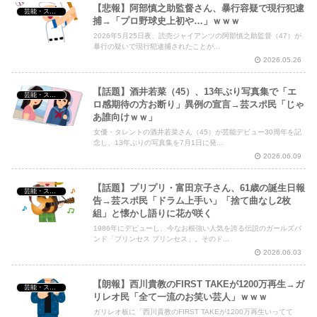
【悲報】阿部慎之助監督さん、暴行容疑で現行犯逮
芸能・スポーツ・Youtuber
捕→「プロ野球史上初や…」ｗｗｗ
2026年5月25日夜、読売ジャイアンツの阿部慎之助監督（47）が
暴行の疑いで現行犯逮捕されたことが...
2026.05.26
【話題】酒井若菜（45）、13年ぶり写真集で「エ
芸能・スポーツ・Youtuber
ロ感期待の方お断り」異例の宣言→芸スポ民「じゃ
あ誰向けｗｗ」
女優・タレントの酒井若菜さん（45）が芸能デビュー30周年を記
念し、13年ぶりの写真集を7月1日に発...
2026.06.09
【話題】プリプリ・富田京子さん、61歳の誕生日報
芸能・スポーツ・Youtuber
告→芸スポ民「ドラム上手い」「捨て曲なし2枚
組」と懐かし語りに花が咲く
1986年にデビューし、今なお根強い人気を誇る伝説のガールズバ
ンド「プリンセス プリンセス」。そのド...
2026.06.03
【朗報】西川貴教のFIRST TAKEが1200万再生→ガ
芸能・スポーツ・Youtuber
リレオ民「全て一流のお笑い芸人」ｗｗｗ
ガリレオ板に「西川貴教のFIRST TAKEが1200万再生いってて