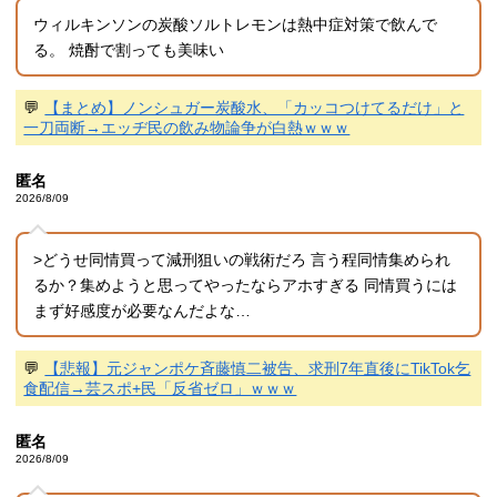
ウィルキンソンの炭酸ソルトレモンは熱中症対策で飲んで
る。 焼酎で割っても美味い
💬
【まとめ】ノンシュガー炭酸水、「カッコつけてるだけ」と
一刀両断→エッヂ民の飲み物論争が白熱ｗｗｗ
匿名
2026/8/09
>どうせ同情買って減刑狙いの戦術だろ 言う程同情集められ
るか？集めようと思ってやったならアホすぎる 同情買うには
まず好感度が必要なんだよな…
💬
【悲報】元ジャンポケ斉藤慎二被告、求刑7年直後にTikTok乞
食配信→芸スポ+民「反省ゼロ」ｗｗｗ
匿名
2026/8/09