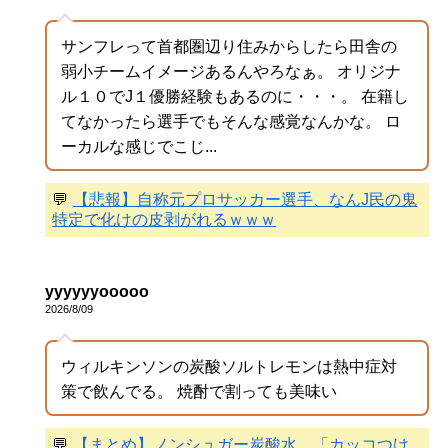
サンフレって首都圏辺り住みからしたら田舎の
弱小チームイメージあるんやろなぁ。 オリジナ
ル１０でJ１優勝経験もあるのに・・・。 在籍し
てなかったら選手でもそんな感覚なんかな。 ロ
ーカルな感じでこじ...
💬
【悲報】自称元プロサッカー選手、なんJ民の鬼
特定で化けの皮剥がれるｗｗｗ
yyyyyyooooo
2026/8/09
ウィルキンソンの炭酸ソルトレモンは熱中症対
策で飲んでる。 焼酎で割っても美味い
💬
【まとめ】ノンシュガー炭酸水、「カッコつけ