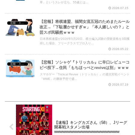
草」というスレが立ち、55歳とは...
2026.07.15
【悲報】将棋連盟、福間女流五冠のためまたルール
芸能・スポーツ・Youtuber
改正→「下駄履かせすぎｗ」「本人嬉しいの？」と
芸スポ民騒然ｗｗｗ
日本将棋連盟が2026年5月20日、棋士編入試験の受験資格を3回獲
得した場合、フリークラスでプロ入り...
2026.05.22
【悲報】ソシャゲ『トリッカル』に辛口レビューコ
芸能・スポーツ・Youtuber
ピペ投下→住民「もちほっぺとreviveは別」ｗｗｗ
スマホゲー『Trickcal Revive（トリッカル）』の週次対戦イベント
「WWE」の勝敗予想で盛...
2026.07.19
【速報】キングカズさん（58）、Jリーグ
開幕戦スタメン出場
wwwwwwwwwwwwwwwwwwwwwwww