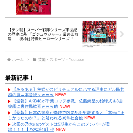
【テレ朝】スーパー戦隊シリーズ半世紀
の歴史に幕 『ゴジュウジャー』最終回放
送… 後枠は特撮ヒーローシリーズ『超
宇宙刑事ギャバン』
ホーム
芸能・スポーツ・Youtuber
最新記事！
【あるある】主婦がスピリチュアルにハマる理由にガル民共
感の嵐→本音続々ｗｗｗ
NEW!
【速報】AKB48が千葉ロッテ参戦、佐藤綺星の始球式＆3曲
披露に裏住民歓喜ｗｗｗ他
NEW!
【悲報】日本の警察が拳銃で凶悪犯を射殺すると「本当に正
しかったのか？」と疑われる異常社会他
NEW!
次回の乃木ののゲストは5期生からこのメンバーが登
場！！！【乃木坂46】他
NEW!