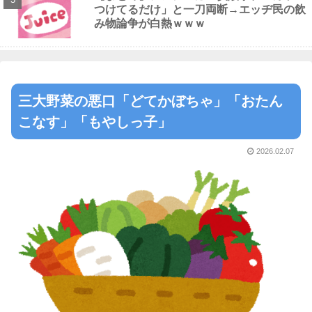
つけてるだけ」と一刀両断→エッヂ民の飲
み物論争が白熱ｗｗｗ
三大野菜の悪口「どてかぼちゃ」「おたん
こなす」「もやしっ子」
2026.02.07