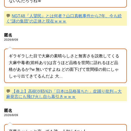
ないんだろうねｗ
💬
NGT48『人望民』とは何者？山口真帆事件から7年、今も続
く“謎の集団”の正体と現在ｗｗｗ
匿名
2026/8/09
ギラギラした目で大麻の素晴らしさと無害さを説教してくる
大麻中毒者(前科あり)は言うほど品格を世間に語れるほど品
格があるか?w 無いですよね どの面下げて世間様の前にしゃ
しゃり出てきてるんだよ 大...
💬
【炎上】高樹沙耶(62)「日本は品格落ちた」盆踊り批判→大
麻発言にも飛び火し自ら幕引きｗｗｗ
匿名
2026/8/09