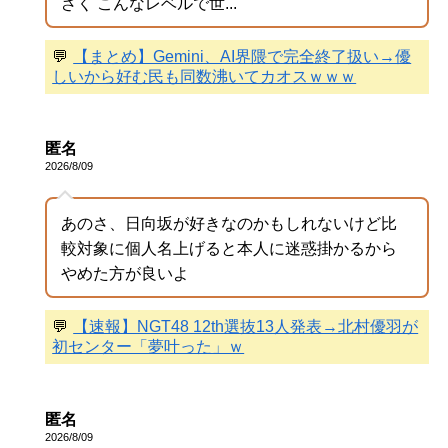
ざく こんなレベルで世...
💬
【まとめ】Gemini、AI界隈で完全終了扱い→優
しいから好む民も同数沸いてカオスｗｗｗ
匿名
2026/8/09
あのさ、日向坂が好きなのかもしれないけど比
較対象に個人名上げると本人に迷惑掛かるから
やめた方が良いよ
💬
【速報】NGT48 12th選抜13人発表→北村優羽が
初センター「夢叶った」ｗ
匿名
2026/8/09