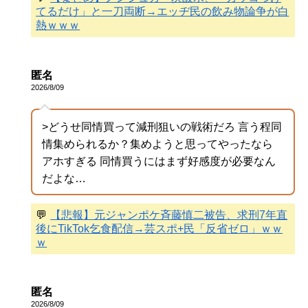
てるだけ」と一刀両断→エッヂ民の飲み物論争が白
熱ｗｗｗ
匿名
2026/8/09
>どうせ同情買って減刑狙いの戦術だろ 言う程同
情集められるか？集めようと思ってやったなら
アホすぎる 同情買うにはまず好感度が必要なん
だよな…
💬
【悲報】元ジャンポケ斉藤慎二被告、求刑7年直
後にTikTok乞食配信→芸スポ+民「反省ゼロ」ｗｗ
ｗ
匿名
2026/8/09