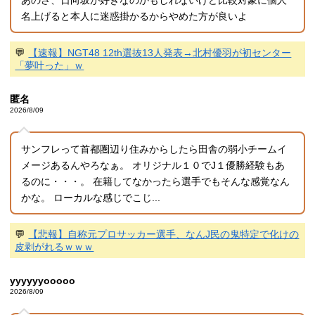
名上げると本人に迷惑掛かるからやめた方が良いよ
💬
【速報】NGT48 12th選抜13人発表→北村優羽が初センター
「夢叶った」ｗ
匿名
2026/8/09
サンフレって首都圏辺り住みからしたら田舎の弱小チームイ
メージあるんやろなぁ。 オリジナル１０でJ１優勝経験もあ
るのに・・・。 在籍してなかったら選手でもそんな感覚なん
かな。 ローカルな感じでこじ...
💬
【悲報】自称元プロサッカー選手、なんJ民の鬼特定で化けの
皮剥がれるｗｗｗ
yyyyyyooooo
2026/8/09