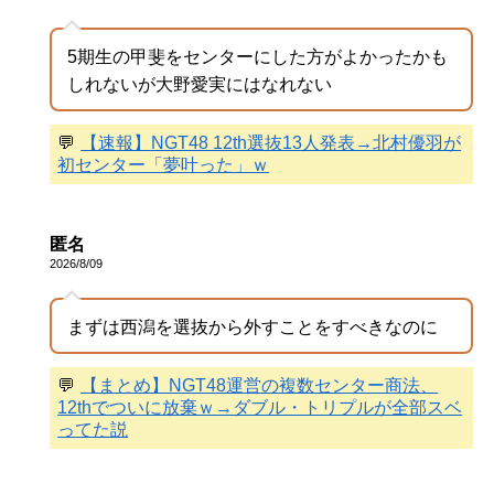
5期生の甲斐をセンターにした方がよかったかも
しれないが大野愛実にはなれない
💬
【速報】NGT48 12th選抜13人発表→北村優羽が
初センター「夢叶った」ｗ
匿名
2026/8/09
まずは西潟を選抜から外すことをすべきなのに
💬
【まとめ】NGT48運営の複数センター商法、
12thでついに放棄ｗ→ダブル・トリプルが全部スベ
ってた説