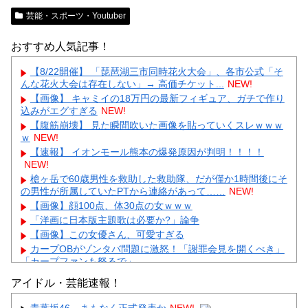
芸能・スポーツ・Youtuber
おすすめ人気記事！
【8/22開催】 「琵琶湖三市同時花火大会」、各市公式「そ
んな花火大会は存在しない」→ 高価チケット...
NEW!
【画像】 キャミイの18万円の最新フィギュア、ガチで作り
込みがエグすぎる
NEW!
【腹筋崩壊】 見た瞬間吹いた画像を貼っていくスレｗｗｗ
ｗ
NEW!
【速報】 イオンモール熊本の爆発原因が判明！！！！
NEW!
槍ヶ岳で60歳男性を救助した救助隊、だが僅か1時間後にそ
の男性が所属していたPTから連絡があって……
NEW!
【画像】顔100点、体30点の女ｗｗｗ
「洋画に日本版主題歌は必要か?」論争
【画像】この女優さん、可愛すぎる
カープOBがゾンタバ問題に激怒！「謝罪会見を開くべき」
「カープファンも怒るで」
【画像】顔100点、体30点の女ｗｗｗ
アイドル・芸能速報！