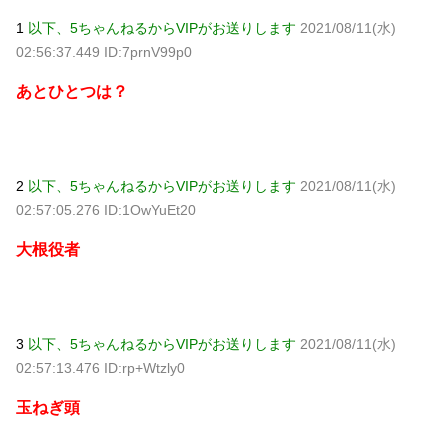
てる」→結果『こう』なったんだが...
NEW!
1
以下、5ちゃんねるからVIPがお送りします
2021/08/11(水)
【画像】北朝鮮のビアガール、エッッッッッッッッッッッ
02:56:37.449 ID:7prnV99p0
ッッッッッッ！
NEW!
【画像】 例の美人すぎるおにぎり屋さん、裏でおっさんが
あとひとつは？
握っていたｗｗｗｗｗｗｗｗｗｗｗｗｗｗｗｗｗ
NEW!
【あるある】主婦がスピリチュアルにハマる理由にガル民
共感の嵐→本音続々ｗｗｗ
NEW!
【物議】”子供1人2000万円”にガル民本音爆発→子なし・子
持ち大激論にｗｗｗ
NEW!
2
以下、5ちゃんねるからVIPがお送りします
2021/08/11(水)
元AKB社長、22億円申告漏れ 乃木坂46運営会社の株式を
パチンコ京楽産業に譲渡【ノース・リバー】【窪田康志】
02:57:05.276 ID:1OwYuEt20
元AKB社長、22億円申告漏れ 乃木坂46運営会社の株式を
パチンコ京楽産業に譲渡【ノース・リバー】【窪田康志】
大根役者
3
以下、5ちゃんねるからVIPがお送りします
2021/08/11(水)
Powered by livedoor 相互RSS
02:57:13.476 ID:rp+Wtzly0
玉ねぎ頭