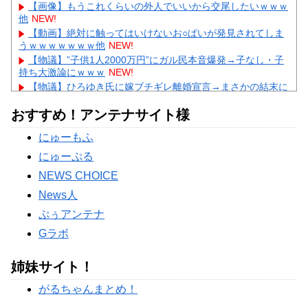
【画像】もうこれくらいの外人でいいから交尾したいｗｗｗ
他
NEW!
【動画】絶対に触ってはいけないお○ぱいが発見されてしま
うｗｗｗｗｗｗｗ他
NEW!
【物議】”子供1人2000万円”にガル民本音爆発→子なし・子
持ち大激論にｗｗｗ
NEW!
【物議】ひろゆき氏に嫁ブチギレ離婚宣言→まさかの結末に
ガル民騒然ｗｗｗ
NEW!
おすすめ！アンテナサイト様
【続報】三山凌輝、あんかけパスタ店も割烹店もピンチ→ガ
ル民「自業自得」大合唱ｗｗｗ
にゅーもふ
【完全まとめ】旦那への不満・夫婦のすれ違い｜ガル民のリ
アル本音を総整理
にゅーぷる
Powered by livedoor 相互RSS
NEWS CHOICE
News人
ぷぅアンテナ
Gラボ
姉妹サイト！
がるちゃんまとめ！