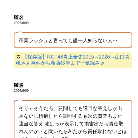
匿名
2026/8/09
卒業ラッシュと言っても誰一人知らない人⋯
💬
【保存版】NGT48炎上全史2015→2026→山口真
帆さん事件から新曲砂漠まで一気読みｗ
匿名
2026/8/09
そりゃそうだろ、質問しても適当な答えしか出
さないし指摘したら謝罪するも次の質問もまた
適当な答え 嘘ばっか表示して損害出たら責任取
れんのか？と聞いたらAIだから責任取れないとほ