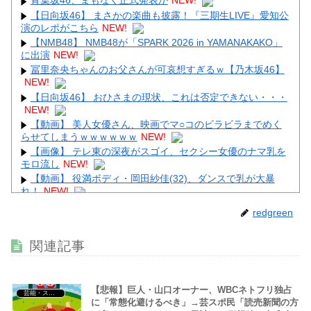
青葉坂46、まもなく正式発表か
NEW!
【日向坂46】 まさかの楽曲も披露！『三期生LIVE』愛知公
演のレポがこちら
NEW!
【NMB48】 NMB48が「SPARK 2026 in YAMANAKAKO」
Powered by livedoor 相互RSS
に出演
NEW!
冨里奈央ちゃんのお父さんが可哀想すぎるｗ【乃木坂46】
NEW!
【日向坂46】 おひさまの現状、これは否定できない・・・
NEW!
【動画】 美人女優さん、映画でマ○コのビラビラまでめく
らせてしまうｗｗｗｗｗｗ
NEW!
【画像】 テレ東の深夜がスゴイ、セクシー女優のナマ乳を
モロ流し
NEW!
【動画】 役満ボディ・岡田紗佳(32)、ダンスで乳が大暴
れ！
NEW!
【画像】 44歳女性「こんなおばさんでいいの…？」
NEW!
redgreen
【画像】 男の87%はお○ぱいに目がいってスマホケースに
関連記事
気づかない自撮りｗ
NEW!
【悲報】巨人・山口オーナー、WBCネトフリ独占
芸能・スポーツ・Youtuber
に「常態化避けるべき」→芸スポ民「読売新聞の方