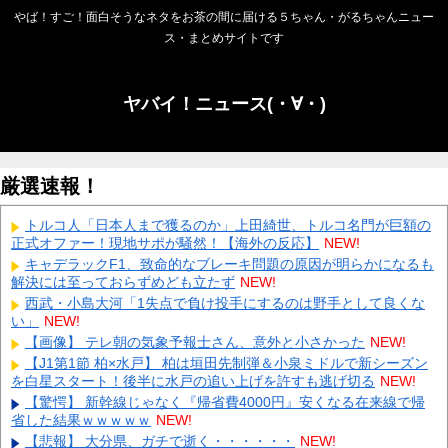
やば！すご！面白そうなネタをお茶の間に届ける５ちゃん・がるちゃんニュー
ス・まとめサイトです
ヤバイ！ニュース(・∀・)
厳選速報！
トルコ人「日本人まで獲るのか」上田綺世、トルコ名門が巨額の
正式オファー！現地サポが騒然！【海外の反応】
NEW!
キャデラックF1、致命的なブレーキ問題の原因が明らかになるも
解決には至っておらずめども立たず
NEW!
西武・小島大河「1失点で負け投手にするのは野手として良くな
い」
NEW!
【画像】 テレ朝の気象予報士さん、意外と小さかった
NEW!
【J1第1節 柏×水戸】 柏は垣田先制弾＆小泉ミドルで新シーズン
を白星スタート！後半に水戸の追い上げを許すも逃げ切る
NEW!
【驚愕】 新幹線じゃなく『帰省費4000円』安くなる在来線で帰
省した結果ｗｗｗｗｗ
NEW!
【悲報】 大分県、ガチで逝く・・・・・・
NEW!