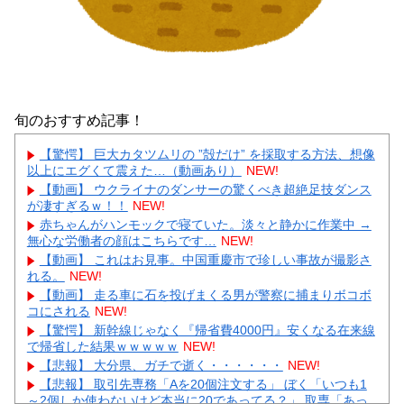
旬のおすすめ記事！
【驚愕】 巨大カタツムリの ”殻だけ” を採取する方法、想像
以上にエグくて震えた…（動画あり）
NEW!
【動画】 ウクライナのダンサーの驚くべき超絶足技ダンス
が凄すぎるｗ！！
NEW!
赤ちゃんがハンモックで寝ていた。淡々と静かに作業中 →
無心な労働者の顔はこちらです…
NEW!
【動画】 これはお見事。中国重慶市で珍しい事故が撮影さ
れる。
NEW!
【動画】 走る車に石を投げまくる男が警察に捕まりボコボ
コにされる
NEW!
【驚愕】 新幹線じゃなく『帰省費4000円』安くなる在来線
で帰省した結果ｗｗｗｗｗ
NEW!
【悲報】 大分県、ガチで逝く・・・・・・
NEW!
【悲報】 取引先専務「Aを20個注文する」 ぼく「いつも1
～2個しか使わないけど本当に20であってる？」 取専「あっ