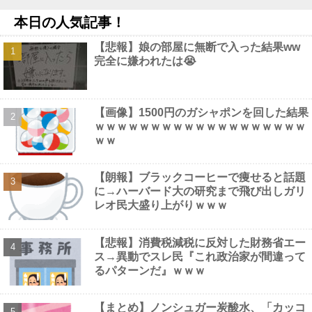
【悲報】コメ農家さん「今年は安くなりすぎ」「こんな値段じゃ
本日の人気記事！
米作りをやめる人も多くなるんじゃないか
な？」・・・・・・・・・他
NEW!
【悲報】娘の部屋に無断で入った結果ww
【動画】 役満ボディ・岡田紗佳(32)、ダンスで乳が大暴れ！
完全に嫌われたは😭
NEW!
【ToLOVEる】一番くじ「To LOVEる-とらぶる-ダークネス」フィ
ギュアあり【発売決定・フィギュア画像追加】他
NEW!
【ネット史】「鏡の中のアクトレス事件」夫は正しかったのに、
【画像】1500円のガシャポンを回した結果
なぜ喧嘩は終わらなかったのか他
NEW!
ｗｗｗｗｗｗｗｗｗｗｗｗｗｗｗｗｗｗｗ
【画像】 44歳女性「こんなおばさんでいいの…？」
NEW!
ｗｗ
【画像】 男の87%はお○ぱいに目がいってスマホケースに気づか
ない自撮りｗ
NEW!
【朗報】ブラックコーヒーで痩せると話題
に→ハーバード大の研究まで飛び出しガリ
レオ民大盛り上がりｗｗｗ
Powered by livedoor 相互RSS
【悲報】消費税減税に反対した財務省エー
ス→異動でスレ民『これ政治家が間違って
るパターンだ』ｗｗｗ
【まとめ】ノンシュガー炭酸水、「カッコ