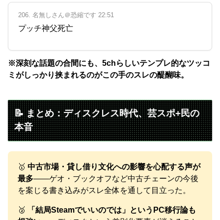
206. 名無しさん＠恐縮です 22:51
プッチ神父死亡
※深刻な話題の合間にも、5chらしいテンプレ的なツッコ
ミがしっかり挟まれるのがこの手のスレの醍醐味。
📝 まとめ：ディスクレス時代、芸スポ+民の
本音
🥇
中古市場・貸し借り文化への影響を心配する声が
最多
——ゲオ・ブックオフなど中古チェーンの今後
を案じる書き込みがスレ全体を通して目立った。
🥈
「結局Steamでいいのでは」というPC移行論も