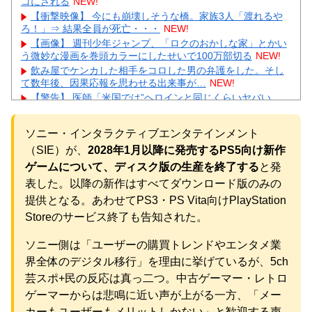
コにされる
NEW!
【衝撃映像】 今にも崩壊しそうな橋。家族3人「渡れるや
ろ！」⇒ 結果全員が死亡・・・
NEW!
【画像】 週刊少年ジャンプ、「ロクのおかしな家」とかい
う微妙な漫画を巻頭カラーにしたせいで100万部切る
NEW!
飲み屋でケンカした相手をコロした男の弁護をした。そし
て数年後、因果応報を思わせる出来事が…
NEW!
【警告】 医師「米国では”ヘロインと同じくらいヤバい
薬”が日本では平気で処方されてる」
NEW!
【悲報】 夏のピーク、もう終わってたｗｗｗｗｗ
NEW!
ソニー・インタラクティブエンタテインメント
【緊急】 今の若者に急増している『コレ』依存、めちゃく
（SIE）が、
2028年1月以降に発売するPS5向け新作
ちゃ深刻な模様w w w w w w w w w w
NEW!
【物議】辻希美、中2息子の荷造り全代行→ガル民「駄目男
ゲームについて、ディスク版の生産を終了する
と発
製造」大激論ｗｗｗ
NEW!
表した。以降の新作はすべてダウンロード版のみの
【衝撃】佐藤佳奈アナ電撃結婚→お相手はレインボー池
提供となる。あわせてPS3・PS Vita向けPlayStation
田、まさかの退社理由にｗｗｗ
NEW!
Storeのサービス終了も告知された。
元AKB社長、22億円申告漏れ 乃木坂46運営会社の株式を
パチンコ京楽産業に譲渡【ノース・リバー】【窪田康志】
ソニー側は「ユーザーの購買トレンドやエンタメ業
元AKB社長、22億円申告漏れ 乃木坂46運営会社の株式を
パチンコ京楽産業に譲渡【ノース・リバー】【窪田康志】
界全体のデジタル移行」を理由に挙げているが、5ch
芸スポ+民の反応は真っ二つ。中古ゲーマー・レトロ
ゲーマーからは悲鳴に近い声が上がる一方、「メー
カーもユーザーもメリットしかない」と歓迎する声