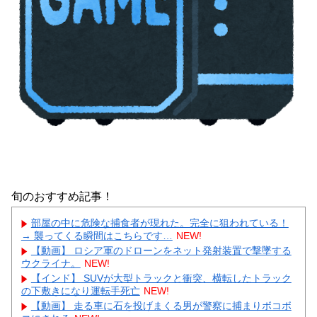
旬のおすすめ記事！
部屋の中に危険な捕食者が現れた。完全に狙われている！
→ 襲ってくる瞬間はこちらです…
NEW!
【動画】 ロシア軍のドローンをネット発射装置で撃墜する
ウクライナ。
NEW!
【インド】 SUVが大型トラックと衝突、横転したトラック
の下敷きになり運転手死亡
NEW!
【動画】 走る車に石を投げまくる男が警察に捕まりボコボ