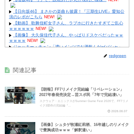
【日向坂46】 まさかの楽曲も披露！『三期生LIVE』愛知公
演のレポがこちら
NEW!
【動画】 歌舞伎町女子さん、ラブホに行きたすぎてご乱心
ｗｗｗｗｗｗ
NEW!
【画像】 大久保佳代子さん、やっぱりドスケベだったｗｗ
ｗｗｗｗ
NEW!
ジャッキー・チェン「濃いメンツでお酒飲んだw(パシャ」
NEW!
redgreen
【画像】 佳子さま、ボディラインがHすぎる…
NEW!
【衝撃】 佐藤二朗(57)、久しぶりにXを更新！その内容が
関連記事
ガチでヤバすぎる…
NEW!
【朗報】FF7リメイク完結編「リベレーション」
声優・vtuber・アニメ漫画ゲーム
2027年春発売決定→芸スポ民「7年で完結凄い」
スクウェア・エニックスがSummer Game Fest 2026で、FF7リメ
Powered by livedoor 相互RSS
イク3部作の完結編『...
2026.06.07
【画像】シュタゲ牧瀬紅莉栖、16年越しのリメイク
声優・vtuber・アニメ漫画ゲーム
で豊胸成功ｗｗｗ「解釈違い」