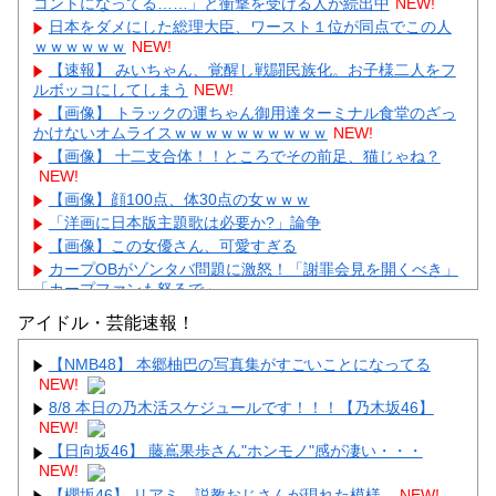
コントになってる……」と衝撃を受ける人が続出中
NEW!
日本をダメにした総理大臣、ワースト１位が同点でこの人
ｗｗｗｗｗｗ
NEW!
【速報】 みいちゃん、覚醒し戦闘民族化。お子様二人をフ
ルボッコにしてしまう
NEW!
【画像】 トラックの運ちゃん御用達ターミナル食堂のざっ
かけないオムライスｗｗｗｗｗｗｗｗｗｗ
NEW!
【画像】 十二支合体！！ところでその前足、猫じゃね？
NEW!
【画像】顔100点、体30点の女ｗｗｗ
「洋画に日本版主題歌は必要か?」論争
【画像】この女優さん、可愛すぎる
カープOBがゾンタバ問題に激怒！「謝罪会見を開くべき」
「カープファンも怒るで」
【画像】顔100点、体30点の女ｗｗｗ
アイドル・芸能速報！
【NMB48】 本郷柚巴の写真集がすごいことになってる
NEW!
8/8 本日の乃木活スケジュールです！！！【乃木坂46】
NEW!
Powered by livedoor 相互RSS
【日向坂46】 藤嶌果歩さん"ホンモノ"感が凄い・・・
NEW!
【櫻坂46】 リアミ、説教おじさんが現れた模様...
NEW!