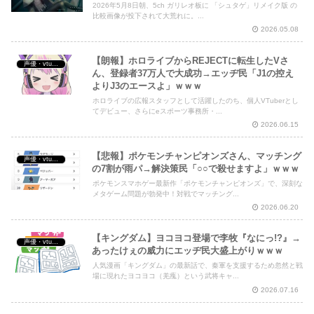
2026年5月8日朝、5ch ガリレオ板に 「シュタゲ」リメイク版 の
比較画像が投下されて大荒れに。...
2026.05.08
【朗報】ホロライブからREJECTに転生したVさ
声優・vtuber・アニメ漫画ゲーム
ん、登録者37万人で大成功→エッヂ民「J1の控え
よりJ3のエースよ」ｗｗｗ
ホロライブの広報スタッフとして活躍したのち、個人VTuberとし
てデビュー、さらにeスポーツ事務所・...
2026.06.15
【悲報】ポケモンチャンピオンズさん、マッチング
声優・vtuber・アニメ漫画ゲーム
の7割が雨パ→解決策民「○○で殺せますよ」ｗｗｗ
ポケモンスマホゲー最新作「ポケモンチャンピオンズ」で、深刻な
メタゲーム問題が勃発中！対戦でマッチング...
2026.06.20
【キングダム】ヨコヨコ登場で李牧『なにっ!?』→
声優・vtuber・アニメ漫画ゲーム
あったけぇの威力にエッヂ民大盛上がりｗｗｗ
人気漫画「キングダム」の最新話で、秦軍を支援するため忽然と戦
場に現れたヨコヨコ（羌瘣）という武将キャ...
2026.07.16