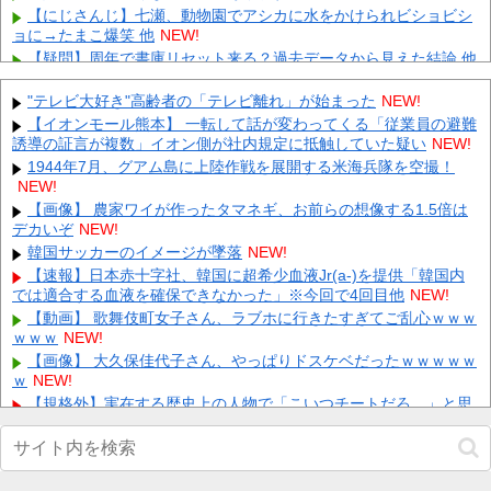
【にじさんじ】七瀬、動物園でアシカに水をかけられビショビシ
ョに→たまこ爆笑 他
NEW!
【疑問】周年で書庫リセット来る？過去データから見えた結論 他
NEW!
シカホワ村上、特大25号ホームラン！！！ 他
"テレビ大好き"高齢者の「テレビ離れ」が始まった
NEW!
NEW!
【画像】 週刊少年ジャンプ、「ロクのおかしな家」とかいう微妙
【イオンモール熊本】 一転して話が変わってくる「従業員の避難
な漫画を巻頭カラーにしたせいで100万部切る
誘導の証言が複数」イオン側が社内規定に抵触していた疑い
NEW!
NEW!
飲み屋でケンカした相手をコロした男の弁護をした。そして数年
1944年7月、グアム島に上陸作戦を展開する米海兵隊を空撮！
後、因果応報を思わせる出来事が…
NEW!
NEW!
【警告】 医師「米国では”ヘロインと同じくらいヤバい薬”が日本
【画像】 農家ワイが作ったタマネギ、お前らの想像する1.5倍は
では平気で処方されてる」
デカいぞ
NEW!
NEW!
【悲報】 夏のピーク、もう終わってたｗｗｗｗｗ
韓国サッカーのイメージが墜落
NEW!
NEW!
【緊急】 今の若者に急増している『コレ』依存、めちゃくちゃ深
【速報】日本赤十字社、韓国に超希少血液Jr(a-)を提供「韓国内
刻な模様w w w w w w w w w w
では適合する血液を確保できなかった」※今回で4回目他
NEW!
NEW!
【動画】 歌舞伎町女子さん、ラブホに行きたすぎてご乱心ｗｗｗ
Powered by livedoor 相互RSS
ｗｗｗ
NEW!
【画像】 大久保佳代子さん、やっぱりドスケベだったｗｗｗｗｗ
ｗ
NEW!
【規格外】実在する歴史上の人物で「こいつチートだろ…」と思
った奴あげてけ他
NEW!
ジャッキー・チェン「濃いメンツでお酒飲んだw(パシャ」
NEW!
【画像】日テレの元女子アナさん、∧∨みたいに脱いでしまうｗ
ｗｗｗｗｗｗｗｗｗｗｗ他
NEW!