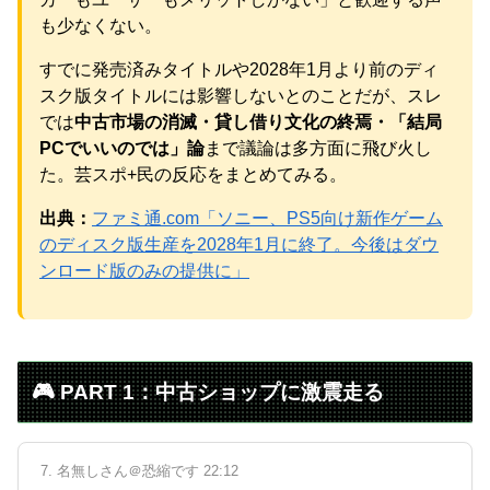
も少なくない。
Powered by livedoor 相互RSS
すでに発売済みタイトルや2028年1月より前のディ
スク版タイトルには影響しないとのことだが、スレ
では
中古市場の消滅・貸し借り文化の終焉・「結局
PCでいいのでは」論
まで議論は多方面に飛び火し
た。芸スポ+民の反応をまとめてみる。
出典：
ファミ通.com「ソニー、PS5向け新作ゲーム
のディスク版生産を2028年1月に終了。今後はダウ
ンロード版のみの提供に」
🎮 PART 1：中古ショップに激震走る
7. 名無しさん＠恐縮です 22:12