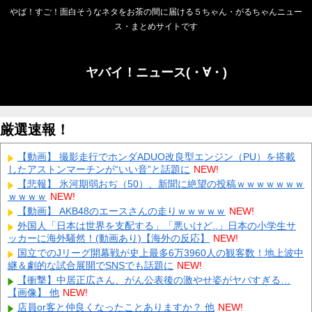
やば！すご！面白そうなネタをお茶の間に届ける５ちゃん・がるちゃんニュー
ス・まとめサイトです
ヤバイ！ニュース(・∀・)
厳選速報！
【動画】 撮影走行でホンダADUO改良型エンジン（PU）を搭載
したアストンマーチンが“いい音”と話題に
NEW!
【悲報】 氷河期弱おぢ（50）、新聞に絶望の投稿ｗｗｗｗｗｗｗ
ｗｗｗｗ
NEW!
【動画】 AKB48のエースさんの走りｗｗｗｗｗ
NEW!
外国人「日本は世界を支配する」「悪いけど..」日本の小学生サ
ッカーに海外騒然！(動画あり)【海外の反応】
NEW!
国立でのJリーグ開幕戦が史上最多6万3960人の観客数！地上波中
継＆劇的な試合展開でSNSでも話題に
NEW!
【衝撃】中居正広さん、がん公表後の激やせ姿がヤバすぎる…
【画像】 他
NEW!
店員or客と仲良くなったことありますか？ 他
NEW!