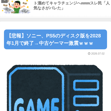
ト溜めてキャラチェンジへwwwスレ民「人
気なさがバレた」
【悲報】ソニー、PS5のディスク版を2028
年1月で終了→中古ゲーマー激震ｗｗｗ
2026.07.02