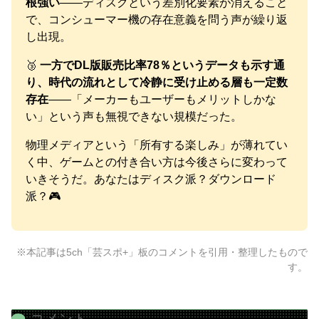
根強い
——ディスクという差別化要素が消えること
で、コンシューマー機の存在意義を問う声が繰り返
し出現。
🥉
一方でDL版販売比率78％というデータも示す通
り、時代の流れとして冷静に受け止める層も一定数
存在
——「メーカーもユーザーもメリットしかな
い」という声も無視できない規模だった。
物理メディアという「所有する楽しみ」が薄れてい
く中、ゲームとの付き合い方は今後さらに変わって
いきそうだ。あなたはディスク派？ダウンロード
派？🎮
※本記事は5ch「芸スポ+」板のコメントを引用・整理したもので
す。
コメント