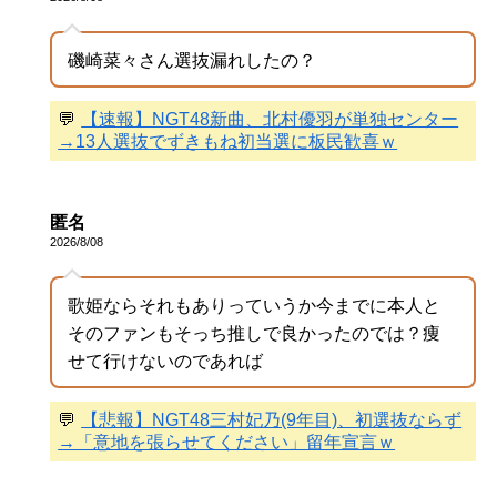
磯崎菜々さん選抜漏れしたの？
💬
【速報】NGT48新曲、北村優羽が単独センター
→13人選抜でずきもね初当選に板民歓喜ｗ
匿名
2026/8/08
歌姫ならそれもありっていうか今までに本人と
そのファンもそっち推しで良かったのでは？痩
せて行けないのであれば
💬
【悲報】NGT48三村妃乃(9年目)、初選抜ならず
→「意地を張らせてください」留年宣言ｗ