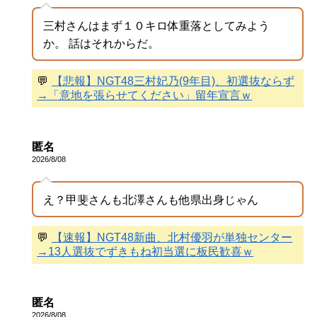
三村さんはまず１０キロ体重落としてみよう
か。 話はそれからだ。
💬
【悲報】NGT48三村妃乃(9年目)、初選抜ならず
→「意地を張らせてください」留年宣言ｗ
匿名
2026/8/08
え？甲斐さんも北澤さんも他県出身じゃん
💬
【速報】NGT48新曲、北村優羽が単独センター
→13人選抜でずきもね初当選に板民歓喜ｗ
匿名
2026/8/08