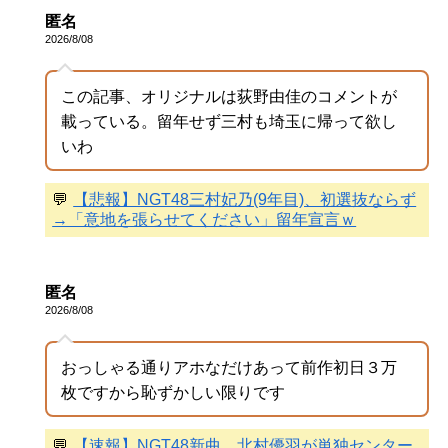
匿名
2026/8/08
この記事、オリジナルは荻野由佳のコメントが
載っている。留年せず三村も埼玉に帰って欲し
いわ
💬
【悲報】NGT48三村妃乃(9年目)、初選抜ならず
→「意地を張らせてください」留年宣言ｗ
匿名
2026/8/08
おっしゃる通りアホなだけあって前作初日３万
枚ですから恥ずかしい限りです
💬
【速報】NGT48新曲、北村優羽が単独センター