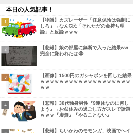
太平洋戦争史振り返ると思ったけど日本より欧米が諸悪の根源や
本日の人気記事！
ん他
NEW!
【画像】 佳子さま、ボディラインがHすぎる…
NEW!
【物議】カズレーザー「任意保険は強制に
【衝撃】競泳で東京五輪「銀」の本多灯さん、危険運転致傷罪で
しろ」→なんG民「それただの金持ち理
起訴・国際大会を辞退・・・・・・・・・他
NEW!
論」と反論ｗｗｗ
【衝撃】 佐藤二朗(57)、久しぶりにXを更新！その内容がガチで
ヤバすぎる…
NEW!
【悲報】娘の部屋に無断で入った結果ww
完全に嫌われたは😭
Powered by livedoor 相互RSS
【画像】1500円のガシャポンを回した結果
ｗｗｗｗｗｗｗｗｗｗｗｗｗｗｗｗｗｗｗ
ｗｗ
【悲報】30代独身男性『9連休なのに何し
よう』→お盆休みの過ごし方がスレで話題
ｗｗｗ『虚無』『やることない』
【悲報】ちいかわのモモンガ、映画でヘイ