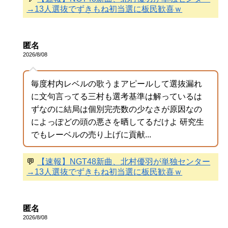
→13人選抜でずきもね初当選に板民歓喜ｗ
匿名
2026/8/08
毎度村内レベルの歌うまアピールして選抜漏れ
に文句言ってる三村も選考基準は解っているは
ずなのに結局は個別完売数の少なさが原因なの
によっぽどの頭の悪さを晒してるだけよ 研究生
でもレーベルの売り上げに貢献...
💬
【速報】NGT48新曲、北村優羽が単独センター
→13人選抜でずきもね初当選に板民歓喜ｗ
匿名
2026/8/08