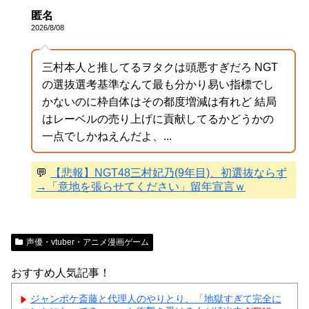
匿名
2026/8/08
三村本人と推してるヲタクは頭悪すぎだろ NGT
の選抜選考基準なんて最も分かり易い指標でし
かないのに枠自体はその都度増減は有れど 結局
はレーベルの売り上げに貢献してるかどうかの
一点でしかねえんだよ、...
💬
【悲報】NGT48三村妃乃(9年目)、初選抜ならず
→「意地を張らせてください」留年宣言ｗ
声優・vtuber・アニメ漫画ゲーム
おすすめ人気記事！
ジャンポケ斎藤と代理人のやりとり、「地獄すぎて完全に