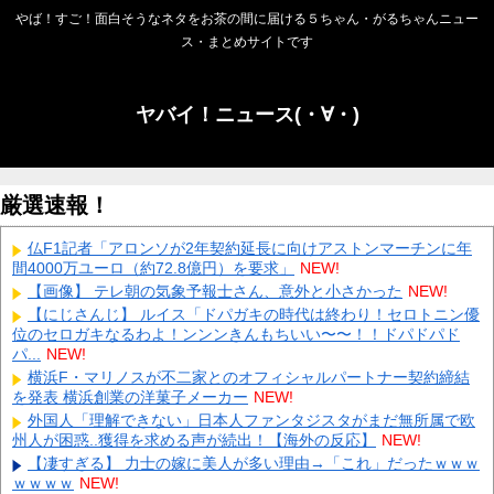
やば！すご！面白そうなネタをお茶の間に届ける５ちゃん・がるちゃんニュー
ス・まとめサイトです
ヤバイ！ニュース(・∀・)
厳選速報！
仏F1記者「アロンソが2年契約延長に向けアストンマーチンに年
間4000万ユーロ（約72.8億円）を要求」
NEW!
【画像】 テレ朝の気象予報士さん、意外と小さかった
NEW!
【にじさんじ】 ルイス「ドパガキの時代は終わり！セロトニン優
位のセロガキなるわよ！ンンンきんもちいい〜〜！！ドパドパド
パ...
NEW!
横浜F・マリノスが不二家とのオフィシャルパートナー契約締結
を発表 横浜創業の洋菓子メーカー
NEW!
外国人「理解できない」日本人ファンタジスタがまだ無所属で欧
州人が困惑..獲得を求める声が続出！【海外の反応】
NEW!
【凄すぎる】 力士の嫁に美人が多い理由→「これ」だったｗｗｗ
ｗｗｗｗ
NEW!