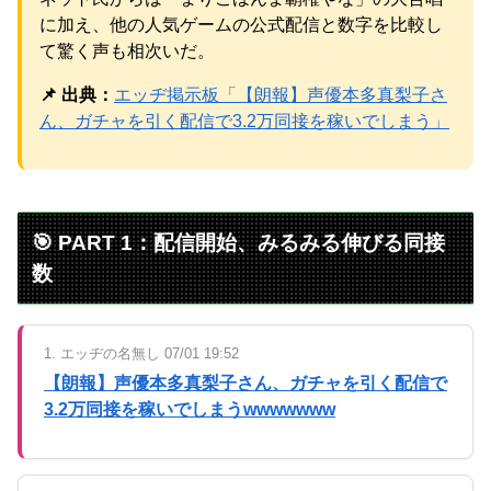
に加え、他の人気ゲームの公式配信と数字を比較し
て驚く声も相次いだ。
Powered by livedoor 相互RSS
📌 出典：
エッヂ掲示板「【朗報】声優本多真梨子さ
ん、ガチャを引く配信で3.2万同接を稼いでしまう」
🎯 PART 1：配信開始、みるみる伸びる同接
数
1. エッヂの名無し 07/01 19:52
【朗報】声優本多真梨子さん、ガチャを引く配信で
3.2万同接を稼いでしまうwwwwwww