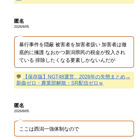
匿名
2026/8/05
暴行事件を隠蔽 被害者を加害者扱い 加害者は徹
底的に擁護 なおかつ新潟県民の税金が投入され
ている 排除したくなる要素しかないんだが
💬
【保存版】NGT48運営、2026年の失態まとめ→
新曲ゼロ・農業部解散・SR配信ゼロｗ
匿名
2026/8/05
ここは西潟一強体制なので