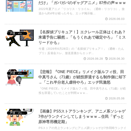
だけ」「ガバガバのギャグアニメ」87件の声ｗｗｗ
2022年夏アニメ「リコリス・リコイル」（通称：リコリコ）。放
送から約4年が経った今も、エッヂ掲示板...
2026.06.03
【名探偵プリキュア！】エクレール正体はくれあ？
声優・vtuber・アニメ漫画ゲーム
来週予告に騒然→「もうくれあで確定やろ」「ミス
リードかも」
今週（2026年6月28日）の「名探偵プリキュア！」（通称：たん
プリ）反省会スレ、放送直後からエッヂ...
2026.06.28
2026.06.30
【悲報】『ONE PIECE』リメイク版ルフィ役、田
声優・vtuber・アニメ漫画ゲーム
中真弓さん（71歳）が続投辞退するも制作側に却下
→「これ半分老人虐待やろ」エッヂ民激怒
『ONE PIECE』リメイク版ルフィ役、田中真弓さん（71歳）が続
投を辞退していたことが判明ｗｗｗ...
2026.05.06
【画像】PS5ストアランキング、アニメ系ソシャゲ
声優・vtuber・アニメ漫画ゲーム
7作がランクインしてしまうｗｗｗ→住民「ずっと
原神専用機定期」
PSストアの売上ランキングにアニメ調ソシャゲが7作同時ランクイ