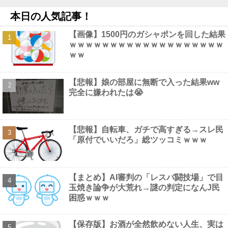
ｗｗｗｗｗｗ
NEW!
本日の人気記事！
【勝利の女神:NIKKE】ねんどろいど「アリス」【本日発売】他
NEW!
【画像】1500円のガシャポンを回した結果
【動画】 三上悠亜さん、乳首ポロリしたまま平常心を装うｗｗｗ
ｗｗｗｗｗｗｗｗｗｗｗｗｗｗｗｗｗｗｗ
ｗｗｗ
NEW!
ｗｗ
全国知事会「外国人は日本人と同じ生活者で、地域の担い手。多
文化共生の実現に国が責任を持って取り組むよう強く要請する」他
NEW!
【悲報】娘の部屋に無断で入った結果ww
人体実験や拷問にまつわる、ガチで怖い話を教えてくれ他
NEW!
完全に嫌われたは😭
【動画】 配信女子さん、飼い猫にお○ぱいを晒されるハプニング
ｗｗｗｗｗｗ
NEW!
【画像】 風俗店のホームページ、見るだけでボッ起してしまうと
話題にｗｗｗｗｗｗ
NEW!
【悲報】自転車、ガチで高すぎる→スレ民
「原付でいいだろ」総ツッコミｗｗｗ
【まとめ】AI審判の「レスバ闘技場」で目
Powered by livedoor 相互RSS
玉焼き論争が大荒れ→謎の判定になんJ民
困惑ｗｗｗ
【保存版】お酒が全然飲めない人生、実は