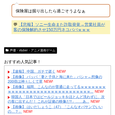
保険屋は掘り出したら過ごそうよなぁ
💬
【悲報】ソニー生命また詐取発覚→営業社員が
客の保険解約させ150万円ネコババｗｗｗ
声優・vtuber・アニメ漫画ゲーム
おすすめ人気記事！
【速報】 中国、ガチで逝く
NEW!
【画像】 パッパ「妻と子供と海に来た」パシャ←想像の
200倍は神々しくて草
NEW!
【画像】 福岡、こんなのが普通に走ってるｗｗｗｗｗｗｗ
ｗｗｗｗｗｗｗｗｗｗｗｗｗｗｗｗｗｗｗｗｗｗｗ...
NEW!
韓国人「日本ではビールジョッキをほとんど洗わずに、次
の客に出すんだ！ これが証拠の映像だ!!」……あ...
NEW!
【画像】 はいだしょうこ（47）「こんなオバサンでいい
の…？」
NEW!