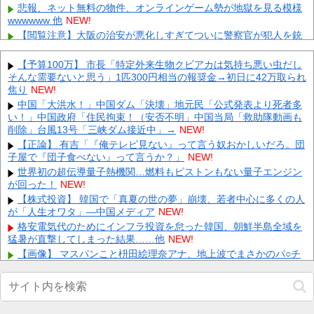
悲報、ネット無料の物件、オンラインゲーム勢が地獄を見る模様
wwwwww 他
NEW!
【閲覧注意】大阪の治安が悪化しすぎてついに警察官が犯人を銃
殺。いよいよアメリカみたいになってきたな 他
NEW!
【ぶいすぽ】つむお、ビール10種類飲み比べ第2弾！「最近は焼
【予算100万】 市長「特定外来生物クビアカは気持ち悪い虫だし
肉屋で最初にビールを頼むくらい好き」 他
NEW!
そんな需要ないと思う」1匹300円相当の報奨金→初日に42万取られ
焦り
人「さーて、車乗るか。エンジン入れて、と」車「スパーイダマ
NEW!
ーンッ」→炎上 他
NEW!
中国「大洪水！」中国ダム「決壊」地元民「公式発表より死者多
い！」中国政府「住民拘束！（安否不明」中国当局「救助隊動画も
【悲報】横田さん、レンジャーズに移籍したのは悪手とネットの
声… 他
削除」台風13号「三峡ダム接近中」→
NEW!
NEW!
【悲報】 楽天、ガチで逝くｗｗｗｗｗｗｗｗｗｗｗｗｗｗｗｗｗ
【正論】 有吉「『俺テレビ見ない』って言う奴おかしいだろ。団
ｗｗｗ
子屋で『団子食べない』って言うか？」
NEW!
NEW!
【画像】 芦田愛菜ちゃん「うわー、すごい！なんか出てる♥」
世界初の超伝導量子熱機関…燃料もピストンもない量子エンジン
が回った！
NEW!
NEW!
【動画】 御当地アイドルだった頃の今田美桜、レベチｗｗｗｗｗ
【株式投資】 韓国で「真夏の世の夢」崩壊、若者中心に多くの人
ｗｗｗｗｗｗｗｗｗｗｗｗｗ
が「人生オワタ」―中国メディア
NEW!
NEW!
【悲報】 町のお弁当屋さん「申し訳ないが消費税1%になったら
格安電気代のためにインフラ投資を怠った韓国、朝鮮半島全域を
その分商品代を値上げするわ」
猛暑が直撃してしまった結果……他
NEW!
NEW!
【画像】 マスパンこと枡田絵理奈アナ、地上波でまさかのパ○チ
Powered by livedoor 相互RSS
ラ
NEW!
【悲報】30歳過ぎても売れ残ってる男さんって「非モテ」だよな
ｗｗｗｗｗｗｗｗｗｗ他
NEW!
【画像】 渋谷のナイトプール、谷間とお尻のパラダイスだった件