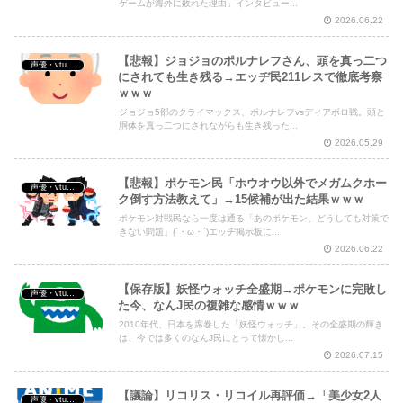
ゲームが海外に敗れた理由」インタビュー...
2026.06.22
【悲報】ジョジョのポルナレフさん、頭を真っ二つ
声優・vtuber・アニメ漫画ゲーム
にされても生き残る→エッヂ民211レスで徹底考察
ｗｗｗ
ジョジョ5部のクライマックス、ポルナレフvsディアボロ戦。頭と
胴体を真っ二つにされながらも生き残った...
2026.05.29
【悲報】ポケモン民「ホウオウ以外でメガムクホー
声優・vtuber・アニメ漫画ゲーム
ク倒す方法教えて」→15候補が出た結果ｗｗｗ
ポケモン対戦民なら一度は通る「あのポケモン、どうしても対策で
きない問題」(´・ω・`)エッヂ掲示板に...
2026.06.22
【保存版】妖怪ウォッチ全盛期→ポケモンに完敗し
声優・vtuber・アニメ漫画ゲーム
た今、なんJ民の複雑な感情ｗｗｗ
2010年代、日本を席巻した「妖怪ウォッチ」。その全盛期の輝き
は、今では多くのなんJ民にとって懐かし...
2026.07.15
【議論】リコリス・リコイル再評価→「美少女2人
声優・vtuber・アニメ漫画ゲーム