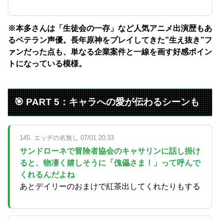
※本多さんは「生徒会の一存」など人気アニメ出演歴もあ
るベテラン声優。長年原神をプレイしてきた”生え抜き”フ
ァンだった点も、単なる企業案件と一線を画す好感ポイン
トになっている模様。
🎯 PART 5：キャラへの愛が伝わるシーンも
145. エッヂの名無し 07/01 20:33
サンドローネで冒険者協会のキャサリンに話し掛け
ると、物凄く嬉しそうに「傀儡さま！」って呼んで
くれるんだよね
あとデイリーのおまけで紅茶出してくれたりもする