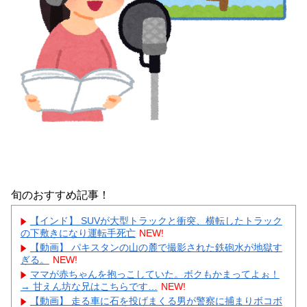
旬のおすすめ記事！
【インド】 SUVが大型トラックと衝突、横転したトラック
の下敷きになり運転手死亡
NEW!
【動画】 パキスタンの山の麓で撮影された鉄砲水が地獄す
ぎる。
NEW!
ママが赤ちゃんを抱っこしていた。ボクもかまってよぉ！
→ 甘えん坊な兄はこちらです…
NEW!
【動画】 走る車に石を投げまくる男が警察に捕まりボコボ