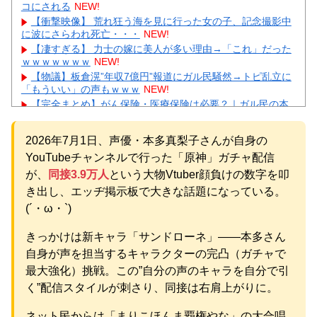
コにされる
NEW!
【衝撃映像】 荒れ狂う海を見に行った女の子、記念撮影中
に波にさらわれ死亡・・・
NEW!
【凄すぎる】 力士の嫁に美人が多い理由→「これ」だった
ｗｗｗｗｗｗｗ
NEW!
【物議】板倉滉”年収7億円”報道にガル民騒然→トピ乱立に
「もういい」の声もｗｗｗ
NEW!
【完全まとめ】がん保険・医療保険は必要？｜ガル民の本
音とリアル体験談を徹底整理
NEW!
【悲報】 楽天、ガチで逝くｗｗｗｗｗｗｗｗｗｗｗｗｗｗ
2026年7月1日、声優・本多真梨子さんが自身の
ｗｗｗｗｗｗ
NEW!
YouTubeチャンネルで行った「原神」ガチャ配信
【画像】 芦田愛菜ちゃん「うわー、すごい！なんか出てる
♥」
NEW!
が、
同接3.9万人
という大物Vtuber顔負けの数字を叩
【動画】 御当地アイドルだった頃の今田美桜、レベチｗｗ
き出し、エッヂ掲示板で大きな話題になっている。
ｗｗｗｗｗｗｗｗｗｗｗｗｗｗｗｗ
NEW!
(´・ω・`)
【悲報】 町のお弁当屋さん「申し訳ないが消費税1%になっ
たらその分商品代を値上げするわ」
NEW!
きっかけは新キャラ「サンドローネ」――本多さん
元AKB社長、22億円申告漏れ 乃木坂46運営会社の株式を
自身が声を担当するキャラクターの完凸（ガチャで
パチンコ京楽産業に譲渡【ノース・リバー】【窪田康志】
元AKB社長、22億円申告漏れ 乃木坂46運営会社の株式を
最大強化）挑戦。この”自分の声のキャラを自分で引
パチンコ京楽産業に譲渡【ノース・リバー】【窪田康志】
く”配信スタイルが刺さり、同接は右肩上がりに。
ネット民からは「まりこほんま覇権やな」の大合唱