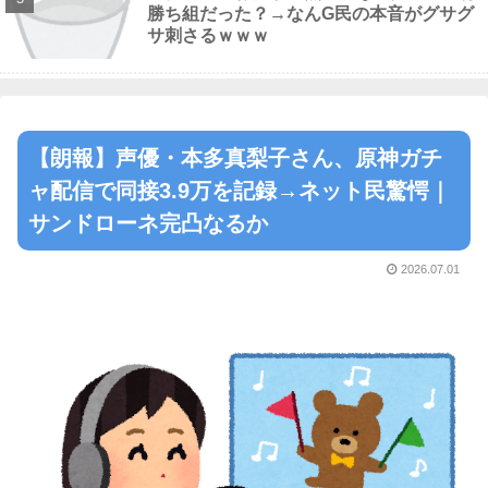
勝ち組だった？→なんG民の本音がグサグ
サ刺さるｗｗｗ
【朗報】声優・本多真梨子さん、原神ガチ
ャ配信で同接3.9万を記録→ネット民驚愕｜
サンドローネ完凸なるか
2026.07.01