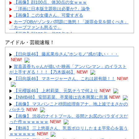
【画像】顔100点、体30点の女ｗｗｗ
「洋画に日本版主題歌は必要か?」論争
【画像】この女優さん、可愛すぎる
カープOBがゾンタバ問題に激怒！「謝罪会見を開くべき」
「カープファンも怒るで」
【画像】顔100点、体30点の女ｗｗｗ
アイドル・芸能速報！
【日向坂46】 藤嶌果歩さん"ホンモノ"感が凄い・・・
NEW!
賀喜遥香ちゃんが描いた映画「アンパンマン」のイラスト
Powered by livedoor 相互RSS
が上手すぎる！！！【乃木坂46】
NEW!
【日向坂46】 マネージャーさん、これは超有能！！
NEW!
【元櫻坂46】 上村莉菜、元気そうで何より
NEW!
【NMB48】 安部若菜、卒業後は吉本興業に所属
NEW!
【画像】 マスパンこと枡田絵理奈アナ、地上波でまさかの
パ○チラ
NEW!
【画像】 渋谷のナイトプール、谷間とお尻のパラダイスだ
った件ｗｗｗｗｗｗ
NEW!
【動画】 三上悠亜さん、乳首ポロリしたまま平常心を装う
ｗｗｗｗｗｗ
NEW!