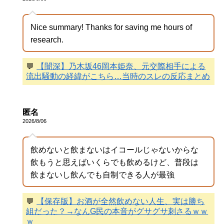
Nice summary! Thanks for saving me hours of
research.
💬
【闇深】乃木坂46岡本姫奈、元交際相手による
流出騒動の経緯がこちら…当時のスレの反応まとめ
匿名
2026/8/06
飲めないと飲まないはイコールじゃないからな
飲もうと思えばいくらでも飲めるけど、普段は
飲まないし飲んでも自制できる人が最強
💬
【保存版】お酒が全然飲めない人生、実は勝ち
組だった？→なんG民の本音がグサグサ刺さるｗｗ
ｗ