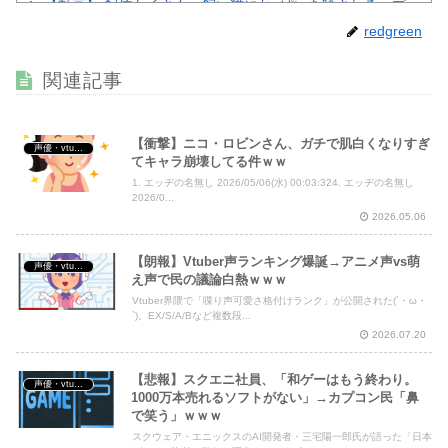
【動画】 配信女子さん、飼い猫にお○ぱいを晒されるハプ
ニングｗｗｗｗｗｗ
NEW!
redgreen
【画像】 風俗店のホームページ、見るだけでボッ起してし
まうと話題にｗｗｗｗｗｗ
NEW!
関連記事
【衝撃】ニコ・ロビンさん、ガチで肌白くなりすぎ
声優・vtuber・アニメ漫画ゲーム
てキャラ崩壊してる件ｗｗ
Powered by livedoor 相互RSS
1. エッヂの名無し 2026/05/06(水) 00:03:324. エッヂの名無し
2026/0...
2026.05.06
【朗報】Vtuber声ランキング爆誕→アニメ声vs萌
声優・vtuber・アニメ漫画ゲーム
え声で民の議論白熱ｗｗｗ
Vtuber界隈で「喋り声可愛さ格付けランク」が公開された(´・ω・
`)。EX/S/A/Bなど複数段...
2026.07.20
【悲報】スクエニ社員、「和ゲーはもう終わり。
声優・vtuber・アニメ漫画ゲーム
1000万本売れるソフトがない」→カプコン民「鼻
で笑う」ｗｗｗ
スクウェア・エニックスのAI開発者・三宅陽一郎氏が語った「日本