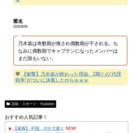
匿名
2026/8/06
乃木坂は奇数期が推され偶数期が干される。ち
なみに偶数期でキャプテンになったメンバーは
まだ誰もいない。
💬
【衝撃】乃木坂が終わった理由、2期との"代理
戦争"がついに決着したからｗｗｗ
芸能・スポーツ・Youtuber
おすすめ人気記事！
【速報】 中国、ガチで逝く
NEW!