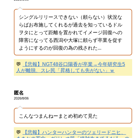
シングルリリースできない（頼らない）状況な
らばお布施してくれるが過去を知っているドル
ヲタにとって距離を置かれてイメージ回復への
障害になってる西潟や大塚に頼らず卒業を促す
ようにするのが回復の為の残された...
💬
【悲報】NGT48谷口陽香が卒業→今年研究生5
人が離脱、スレ民「昇格しても先がない」ｗ
匿名
2026/8/06
こんなつまんねーまとめ初めて見た
💬
【悲報】ハンターハンターのツェリードニヒ、