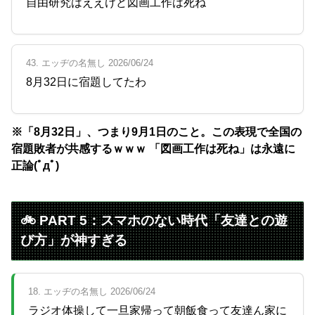
自由研究はええけど図画工作は死ね
43. エッヂの名無し 2026/06/24
8月32日に宿題してたわ
※「8月32日」、つまり9月1日のこと。この表現で全国の
宿題敗者が共感するｗｗｗ 「図画工作は死ね」は永遠に
正論(ﾟдﾟ)
🚲 PART 5：スマホのない時代「友達との遊
び方」が神すぎる
18. エッヂの名無し 2026/06/24
ラジオ体操して一旦家帰って朝飯食って友達ん家に