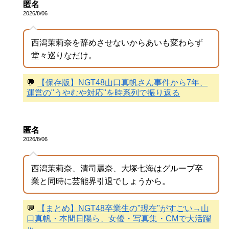
匿名
2026/8/06
西潟茉莉奈を辞めさせないからあいも変わらず
堂々巡りなだけ。
💬
【保存版】NGT48山口真帆さん事件から7年、
運営の"うやむや対応"を時系列で振り返る
匿名
2026/8/06
西潟茉莉奈、清司麗奈、大塚七海はグループ卒
業と同時に芸能界引退でしょうから。
💬
【まとめ】NGT48卒業生の"現在"がすごい→山
口真帆・本間日陽ら、女優・写真集・CMで大活躍
ｗ