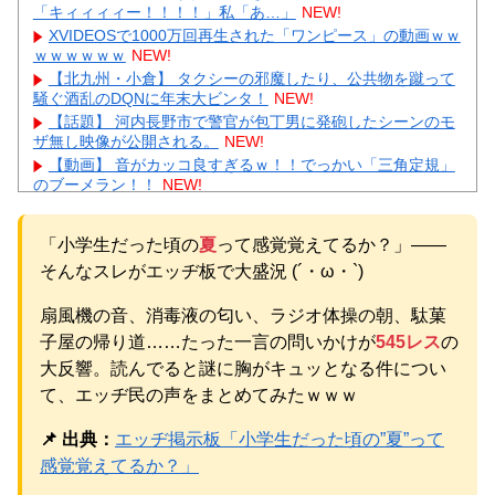
「キィィィィー！！！！」私「あ…」
NEW!
XVIDEOSで1000万回再生された「ワンピース」の動画ｗｗ
ｗｗｗｗｗｗ
NEW!
【北九州・小倉】 タクシーの邪魔したり、公共物を蹴って
騒ぐ酒乱のDQNに年末大ビンタ！
NEW!
【話題】 河内長野市で警官が包丁男に発砲したシーンのモ
ザ無し映像が公開される。
NEW!
【動画】 音がカッコ良すぎるｗ！！でっかい「三角定規」
のブーメラン！！
NEW!
【動画】 黒人VS白人 激しい殴り合い
NEW!
【動画】 新型のさすまた、限界突破ｗｗｗｗｗｗ
NEW!
「小学生だった頃の
夏
って感覚覚えてるか？」——
【悲報】 有吉、一般人に「ド正論」を叩きつけて炎上ｗｗ
そんなスレがエッヂ板で大盛況 (´・ω・`)
ｗｗｗｗｗｗ
NEW!
【続報】三山凌輝、花乃まりあと懲りずに密会継続→ガル
扇風機の音、消毒液の匂い、ラジオ体操の朝、駄菓
民「もう何回目だよ」総ツッコミｗｗｗ
NEW!
【物議】板倉滉”年収7億円”報道にガル民騒然→トピ乱立に
子屋の帰り道……たった一言の問いかけが
545レス
の
「もういい」の声もｗｗｗ
大反響。読んでると謎に胸がキュッとなる件につい
元AKB社長、22億円申告漏れ 乃木坂46運営会社の株式を
て、エッヂ民の声をまとめてみたｗｗｗ
パチンコ京楽産業に譲渡【ノース・リバー】【窪田康志】
元AKB社長、22億円申告漏れ 乃木坂46運営会社の株式を
📌 出典：
エッヂ掲示板「小学生だった頃の”夏”って
パチンコ京楽産業に譲渡【ノース・リバー】【窪田康志】
感覚覚えてるか？」