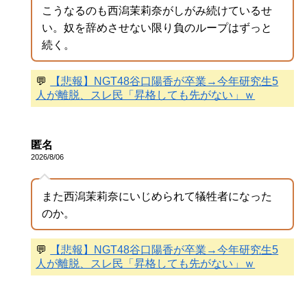
こうなるのも西潟茉莉奈がしがみ続けているせ
い。奴を辞めさせない限り負のループはずっと
続く。
💬
【悲報】NGT48谷口陽香が卒業→今年研究生5
人が離脱、スレ民「昇格しても先がない」ｗ
匿名
2026/8/06
また西潟茉莉奈にいじめられて犠牲者になった
のか。
💬
【悲報】NGT48谷口陽香が卒業→今年研究生5
人が離脱、スレ民「昇格しても先がない」ｗ