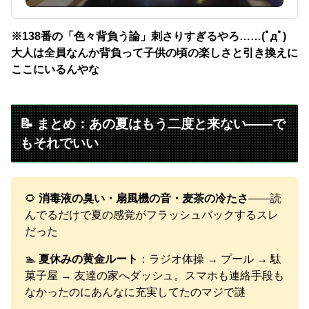
※138番の「色々背負う論」刺さりすぎるやろ……(ﾟдﾟ)
大人は全員なんか背負って子供の頃の楽しさと引き換えに
ここにいるんやな
📝 まとめ：あの夏はもう二度と来ない——で
もそれでいい
🌻
消毒液の臭い・扇風機の音・麦茶の冷たさ
——読
んでるだけで夏の感覚がフラッシュバックするスレ
だった
🏊
夏休みの黄金ルート
：ラジオ体操 → プール → 駄
菓子屋 → 友達の家へダッシュ。スマホも連絡手段も
なかったのにあんなに充実してたのマジで謎