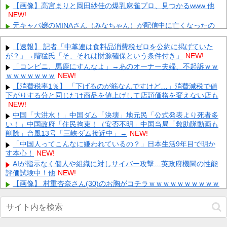
【画像】高宮まりと岡田紗佳の爆乳麻雀プロ、見つかるwww 他
NEW!
元キャバ嬢のMINAさん（みなちゃん）が配信中に亡くなったの
ではないかとX上で話題に（※動画あり） 他
NEW!
【ななし】じーにあす、遊戯王で今月もダイヤ到達！『先生もう
【速報】 記者「中革連は食料品消費税ゼロを公約に掲げていた
笑うしかなくなっとりますやん』『とんでもないバケモンを産み出
が？」→階猛氏「そ、それは財源確保という条件付き」
NEW!
し...
NEW!
「コンビニ、馬鹿にすんなよ」→あのオーナー夫婦、不起訴ｗｗ
【神引き】エリスガチャでまさかの結果続出！？報告まとめ 他
ｗｗｗｗｗｗｗ
NEW!
NEW!
【消費税率1％】 「下げるのが筋なんですけど…」消費減税で値
【画像】大谷翔平、フィギュア化ｗｗｗｗｗｗｗｗｗｗｗｗ 他
下がりする分と同じだけ商品を値上げして店頭価格を変えない店も
NEW!
NEW!
【速報】 NHKの性被害問題、性加害した番組出演者が衝撃告白！
中国「大洪水！」中国ダム「決壊」地元民「公式発表より死者多
NEW!
い！」中国政府「住民拘束！（安否不明」中国当局「救助隊動画も
削除」台風13号「三峡ダム接近中」→
兄嫁「正月に帰るから、ゲームと、いいお肉と酒と、お風呂グッ
NEW!
ズの準備しとけよ」寝起きの私「知るかボケ」兄嫁「キィィィィ
「中国人ってこんなに嫌われているの？」日本生活9年目で明か
ー！...
NEW!
す本心！
NEW!
【動画】 新型のさすまた、限界突破ｗｗｗｗｗｗ
NEW!
AIが指示なく個人や組織に対しサイバー攻撃…英政府機関の性能
評価試験中！他
【悲報】 有吉、一般人に「ド正論」を叩きつけて炎上ｗｗｗｗｗ
NEW!
ｗｗｗ
NEW!
【画像】 村重杏奈さん(30)のお胸がコチラｗｗｗｗｗｗｗｗｗｗ
ｗｗ
NEW!
Powered by livedoor 相互RSS
【神対応】任天堂、熊本地震の被災者向けに製品修理を無償対応
へ！さらに義援金5000万円を寄付！！他
NEW!
【速報】 NHKの性被害問題、性加害した番組出演者が衝撃告白！