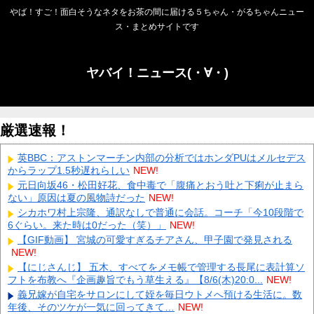
やば！すご！面白そうなネタをお茶の間に届ける５ちゃん・がるちゃんニュー
ス・まとめサイトです
ヤバイ！ニュース(・∀・)
厳選速報！
英BBC：アストンマーチン内部の分析ではホンダPUはメルセデス
からラップ1.5秒遅れらしい
NEW!
元日向坂46・松田好花、食中毒で「腹痛とおう吐と下痢が止まら
ない」原因は夏の風物詩だった
NEW!
シカホワ村上宗隆、通訳なしで普通に会話。コーチ「今10段階で
6ぐらい。来た時は0だった（笑）」
NEW!
【GIF動画】 宮城の可愛すぎるチアさん、甲子園で発見される
NEW!
【にじさんじ】 五木、すべてをメモ帳で管理する長尾に表計算ソ
フトを布教へ『企画趣旨でもう草生える』【8/6(木)20:0...
NEW!
義兄嫁が自宅をサロンにして姪を毎日ウトメへ預ける生活に。数
年後、そのツケが一気に回ってきて…
NEW!