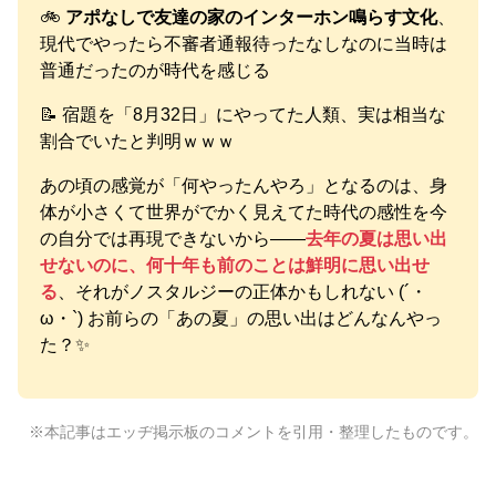
🚲
アポなしで友達の家のインターホン鳴らす文化
、
現代でやったら不審者通報待ったなしなのに当時は
普通だったのが時代を感じる
📝 宿題を「8月32日」にやってた人類、実は相当な
割合でいたと判明ｗｗｗ
あの頃の感覚が「何やったんやろ」となるのは、身
体が小さくて世界がでかく見えてた時代の感性を今
の自分では再現できないから——
去年の夏は思い出
せないのに、何十年も前のことは鮮明に思い出せ
る
、それがノスタルジーの正体かもしれない (´・
ω・`) お前らの「あの夏」の思い出はどんなんやっ
た？✨
※本記事はエッヂ掲示板のコメントを引用・整理したものです。