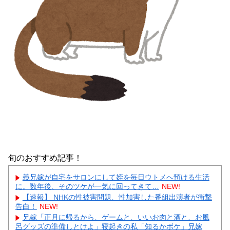
旬のおすすめ記事！
義兄嫁が自宅をサロンにして姪を毎日ウトメへ預ける生活
に。数年後、そのツケが一気に回ってきて…
NEW!
【速報】 NHKの性被害問題、性加害した番組出演者が衝撃
告白！
NEW!
兄嫁「正月に帰るから、ゲームと、いいお肉と酒と、お風
呂グッズの準備しとけよ」寝起きの私「知るかボケ」兄嫁