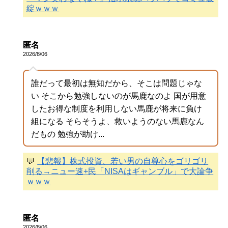
綻ｗｗｗ
匿名
2026/8/06
誰だって最初は無知だから、そこは問題じゃな
い そこから勉強しないのが馬鹿なのよ 国が用意
したお得な制度を利用しない馬鹿が将来に負け
組になる そらそうよ、救いようのない馬鹿なん
だもの 勉強が助け...
💬
【悲報】株式投資、若い男の自尊心をゴリゴリ
削る→ニュー速+民「NISAはギャンブル」で大論争
ｗｗｗ
匿名
2026/8/06