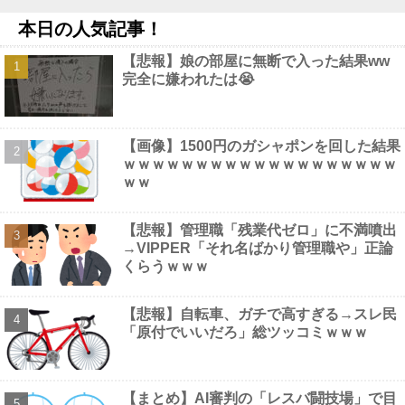
NEW!
本日の人気記事！
【速報】ジャンポケ斉藤の被害女性「バウムクーヘン売ったり
TikTokライブしててムカついたから示談しなかった」他
NEW!
【悲報】娘の部屋に無断で入った結果ww
【動画】 アメリカのトー横、え●ちすぎるｗｗｗ
NEW!
完全に嫌われたは😭
益田250セーブで名球会入り ←これさぁ、先発リリーフの両方
で活躍して199勝249Sした投手は入れんの？他
NEW!
「みんなの演奏を被災地に届けよう!」とか言い出した吹奏楽部の
顧問、だが泊まる場所やご飯は現地のお寺とかホテルとか……他
【画像】1500円のガシャポンを回した結果
NEW!
ｗｗｗｗｗｗｗｗｗｗｗｗｗｗｗｗｗｗｗ
【画像】 田中みな実(39) 妊娠中でも露出多めのドレス、これノー
ｗｗ
ブラか？
NEW!
【画像】 風俗で毎回こういう"恵体メロン"お姉さん(35)を指名し
てしまうんやが・・・・・・
NEW!
【悲報】管理職「残業代ゼロ」に不満噴出
→VIPPER「それ名ばかり管理職や」正論
くらうｗｗｗ
【悲報】自転車、ガチで高すぎる→スレ民
Powered by livedoor 相互RSS
「原付でいいだろ」総ツッコミｗｗｗ
【まとめ】AI審判の「レスバ闘技場」で目