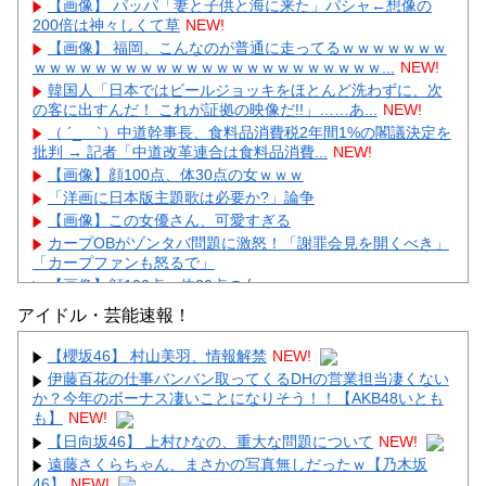
【画像】 パッパ「妻と子供と海に来た」パシャ←想像の
200倍は神々しくて草
NEW!
【画像】 福岡、こんなのが普通に走ってるｗｗｗｗｗｗｗ
ｗｗｗｗｗｗｗｗｗｗｗｗｗｗｗｗｗｗｗｗｗｗｗ...
NEW!
韓国人「日本ではビールジョッキをほとんど洗わずに、次
の客に出すんだ！ これが証拠の映像だ!!」……あ...
NEW!
（ ´_ゝ`）中道幹事長、食料品消費税2年間1%の閣議決定を
批判 → 記者「中道改革連合は食料品消費...
NEW!
【画像】顔100点、体30点の女ｗｗｗ
「洋画に日本版主題歌は必要か?」論争
【画像】この女優さん、可愛すぎる
カープOBがゾンタバ問題に激怒！「謝罪会見を開くべき」
「カープファンも怒るで」
【画像】顔100点、体30点の女ｗｗｗ
アイドル・芸能速報！
【櫻坂46】 村山美羽、情報解禁
NEW!
伊藤百花の仕事バンバン取ってくるDHの営業担当凄くない
か？今年のボーナス凄いことになりそう！！【AKB48いとも
Powered by livedoor 相互RSS
も】
NEW!
【日向坂46】 上村ひなの、重大な問題について
NEW!
遠藤さくらちゃん、まさかの写真無しだったｗ【乃木坂
46】
NEW!