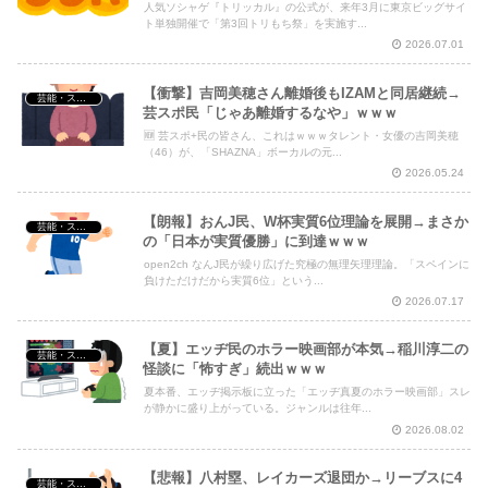
人気ソシャゲ『トリッカル』の公式が、来年3月に東京ビッグサイ
ト単独開催で「第3回トリもち祭」を実施す...
2026.07.01
【衝撃】吉岡美穂さん離婚後もIZAMと同居継続→
芸能・スポーツ・Youtuber
芸スポ民「じゃあ離婚するなや」ｗｗｗ
🆕 芸スポ+民の皆さん、これはｗｗｗタレント・女優の吉岡美穂
（46）が、「SHAZNA」ボーカルの元...
2026.05.24
【朗報】おんJ民、W杯実質6位理論を展開→まさか
芸能・スポーツ・Youtuber
の「日本が実質優勝」に到達ｗｗｗ
open2ch なんJ民が繰り広げた究極の無理矢理理論。「スペインに
負けただけだから実質6位」という...
2026.07.17
【夏】エッヂ民のホラー映画部が本気→稲川淳二の
芸能・スポーツ・Youtuber
怪談に「怖すぎ」続出ｗｗｗ
夏本番、エッヂ掲示板に立った「エッヂ真夏のホラー映画部」スレ
が静かに盛り上がっている。ジャンルは往年...
2026.08.02
【悲報】八村塁、レイカーズ退団か→リーブスに4
芸能・スポーツ・Youtuber