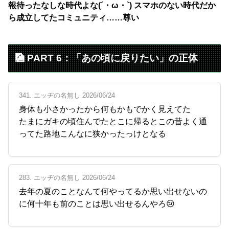
報待ったなしな時代よな(´・ω・`) スマホのない時代だか
ら成立してたコミュニティ……尊い
🎑 PART 6：「あの頃に戻りたい」の正体
341. エッヂの名無し 2026/06/24
身体も小さかったから何もかもでかく見えてた
たまにガキの頃住んでたとこに帰るとこの昔よく通
ってた路地こんなに狭かったっけとなる
283. エッヂの名無し 2026/06/24
去年の夏のことなんて何やってるか思い出せないの
に何十年も前のことは思い出せるんやろ😢