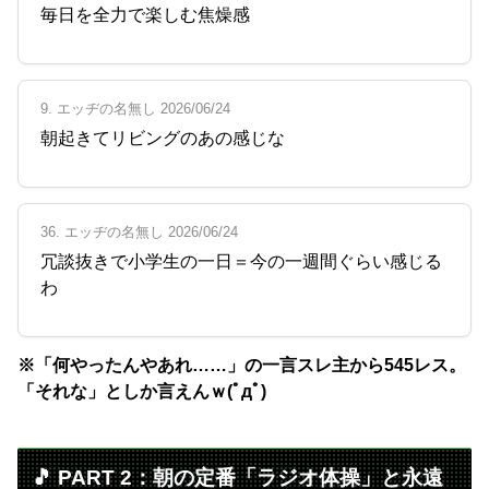
毎日を全力で楽しむ焦燥感
9. エッヂの名無し 2026/06/24
朝起きてリビングのあの感じな
36. エッヂの名無し 2026/06/24
冗談抜きで小学生の一日＝今の一週間ぐらい感じる
わ
※「何やったんやあれ……」の一言スレ主から545レス。
「それな」としか言えんｗ(ﾟдﾟ)
🎵 PART 2：朝の定番「ラジオ体操」と永遠