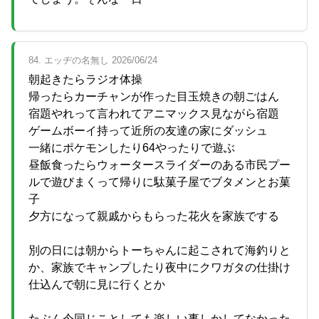
84. エッヂの名無し 2026/06/24
朝起きたらラジオ体操
帰ったらカーチャンが作った目玉焼きの朝ごはん
宿題やれって言われてアニマックス見ながら宿題
ゲームボーイ持って近所の友達の家にダッシュ
一緒にポケモンしたり64やったりで遊ぶ
昼飯食ったらウォータースライダーのある市民プー
ルで遊びまくって帰りに駄菓子屋でブタメンとお菓
子
夕方になって親戚からもらった花火を家族でする
別の日には朝からトーちゃんに起こされて海釣りと
か、家族でキャンプしたり夜中にクワガタの仕掛け
仕込んで朝に見に行くとか
たぶん今同じことしても楽しい事しかしてなかった