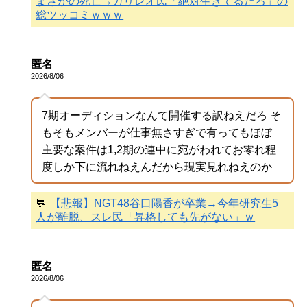
まさかの死亡→ガリレオ民「絶対生きてるだろ」の
総ツッコミｗｗｗ
匿名
2026/8/06
7期オーディションなんて開催する訳ねえだろ そ
もそもメンバーが仕事無さすぎで有ってもほぼ
主要な案件は1,2期の連中に宛がわれてお零れ程
度しか下に流れねえんだから現実見れねえのか
💬
【悲報】NGT48谷口陽香が卒業→今年研究生5
人が離脱、スレ民「昇格しても先がない」ｗ
匿名
2026/8/06