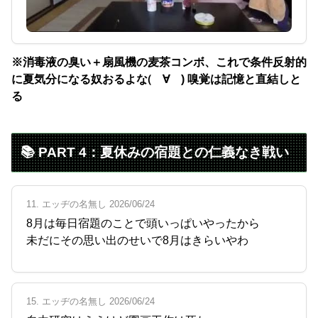
※消毒液の臭い＋扇風機の麦茶コンボ、これで条件反射的
に夏気分になる奴おるよな(゚∀゚) 嗅覚は記憶と直結しと
る
📚 PART 4：夏休みの宿題との仁義なき戦い
11. エッヂの名無し 2026/06/24
8月は毎日宿題のことで頭いっぱいやったから
未だにその思い出のせいで8月はきらいやわ
15. エッヂの名無し 2026/06/24