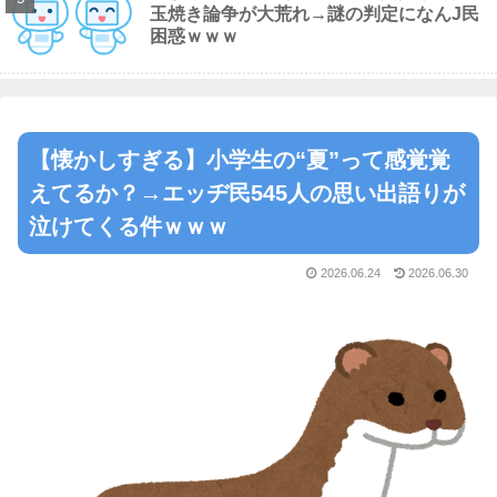
玉焼き論争が大荒れ→謎の判定になんJ民
困惑ｗｗｗ
【懐かしすぎる】小学生の“夏”って感覚覚
えてるか？→エッヂ民545人の思い出語りが
泣けてくる件ｗｗｗ
2026.06.24
2026.06.30