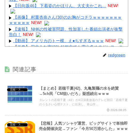
【日向坂46】 下着姿のかほりん、大丈夫かこれ…
NEW!
【画像】 村重杏奈さん(30)のお胸がコチラｗｗｗｗｗｗｗ
ｗｗｗｗｗ
NEW!
【速報】 NHKの性被害問題、性加害した番組出演者が衝撃
告白！
NEW!
【動画】 アメリカのトー横、え●ちすぎるｗｗｗ
NEW!
【画像】 田中みな実(39) 妊娠中でも露出多めのドレス、こ
れノーブラか？
NEW!
redgreen
【画像】 風俗で毎回こういう"恵体メロン"お姉さん(35)を
指名してしまうんやが・・・・・・
NEW!
関連記事
【まとめ】若槻千夏(42)、丸亀製麺の水を絶賛
芸能・スポーツ・Youtuber
→5ch民「CM狙いだろ」疑惑続出ｗｗｗ
Powered by livedoor 相互RSS
タレントの若槻千夏（42）が4日深夜放送のテレビ朝日「若槻千夏
のうるさい心理テスト」に出演し、青山学...
2026.08.05
【悲報】人気ソシャゲ運営、ビッグサイトで単独即
芸能・スポーツ・Youtuber
売会開催決定→ファン「今月50万溶かした」ｗｗｗ