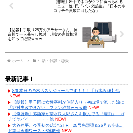
【悲報】岩手でネコがクマに食べられる
→ニュー速+民「パンダ誕生」「日本のネ
コキチ全員敵に回したな」
【悲報】手取り25万のアラサーさん、神
奈川で一人暮らし検討→現実の家賃相場
を知って絶望ｗｗｗ
ホーム
生活・雑談・恋愛
最新記事！
8/6 本日の乃木活スケジュールです！！！【乃木坂46】他
NEW!
【朗報】甲子園に女性審判が仲間入り→初出場で流した涙に
「絶対失敗できない」ファン称賛ｗｗｗ他
NEW!
【修羅場】落語家が清水良太郎さんを恨んでる『理由』、ガ
チでヤバイ・・・・・他
NEW!
大谷翔平、今季初の1試合2HR 25号先頭弾＆26号も空砲…
ド軍は今季ワースト6連敗他
NEW!