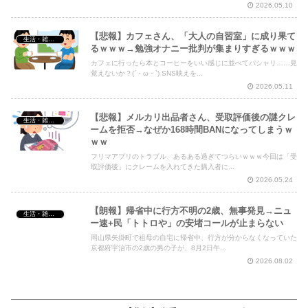
2026.05.10
【悲報】カフェさん、「大人の自習室」に成り果て
生活・雑談・恋愛
るｗｗｗ→勉強オナニー批判が集まりすぎるｗｗｗ
カフェに行ったら本とコーヒーをいい感じに並べてパシャリ……見
覚えないか？(´・ω・`) SNS映えを...
2026.05.11
【悲報】メルカリ出品者さん、受取評価後の謎クレ
生活・雑談・恋愛
ームを拒否→なぜか168時間BANになってしまうｗ
ｗｗ
フリマアプリのトラブル、あるある過ぎてつらいｗｗｗ今回は「受
取評価後」にクレームを入れてきた購入者に...
2026.05.24
【朗報】帰省中に行方不明の2歳、無事発見→ニュ
生活・雑談・恋愛
ー速+民「トトロや」の安堵コールが止まらない
岡山県矢掛町で祖母の自宅に帰省中、行方が分からなくなっていた
京都府宇治市の2歳の男の子が、8月2日午...
2026.08.02