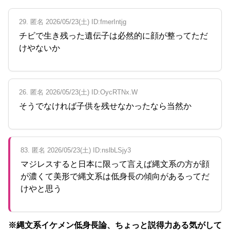
29. 匿名 2026/05/23(土) ID:fmerIntjg
チビで生き残った遺伝子は必然的に顔が整ってただ
けやないか
26. 匿名 2026/05/23(土) ID:OycRTNx.W
そうでなければ子供を残せなかったなら当然か
83. 匿名 2026/05/23(土) ID:nslbLSjy3
マジレスすると日本に限って言えば縄文系の方が顔
が濃くて美形で縄文系は低身長の傾向があるってだ
けやと思う
※縄文系イケメン低身長論、ちょっと説得力ある気がして