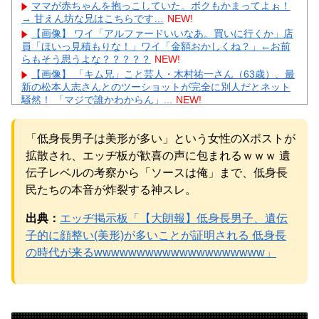
ママが赤ちゃんを抱っこしていた。ボクもかまってよぉ！
→ 甘えん坊な兄はこちらです…
NEW!
【画像】 ワイ「アルファードいいなあ。買いに行くか」店
員「ほいっ見積もりな！」ワイ「金額おかしくね？」←お前
らもそう思うよな？？？？？
NEW!
【画像】 「キム兄」こと芸人・木村祐一さん（63歳）、最
新の松本人志さんとのツーショットが完全に別人だとネット
騒然！ 「マジで誰かわからん」...
NEW!
【凄すぎる】 力士の嫁に美人が多い理由→「これ」だった
ｗｗｗｗｗｗｗ
NEW!
「低身長男子は美形が多い」という女性のXポストが
【悲報】 楽天、ガチで逝くｗｗｗｗｗｗｗｗｗｗｗｗｗｗ
ｗｗｗｗｗｗ
NEW!
拡散され、エッヂ板が歓喜の声に包まれるｗｗｗ 遺
【画像】 芦田愛菜ちゃん「うわー、すごい！なんか出てる
伝子レベルの考察から「ソースは俺」まで、低身長
♥」
NEW!
民たちの本音が炸裂する神スレ。
【物議】板倉滉”年収7億円”報道にガル民騒然→トピ乱立に
「もういい」の声もｗｗｗ
NEW!
出典：
エッヂ掲示板「【大朗報】低身長男子、遺伝
【完全まとめ】がん保険・医療保険は必要？｜ガル民の本
子的に顔整い(美形)が多いことが証明される 低身長
音とリアル体験談を徹底整理
NEW!
の時代が来るwwwwwwwwwwwwwwwwwwww」
元AKB社長、22億円申告漏れ 乃木坂46運営会社の株式を
パチンコ京楽産業に譲渡【ノース・リバー】【窪田康志】
元AKB社長、22億円申告漏れ 乃木坂46運営会社の株式を
パチンコ京楽産業に譲渡【ノース・リバー】【窪田康志】