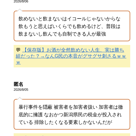
2026/8/06
飲めないと飲まないはイコールじゃないからな
飲もうと思えばいくらでも飲めるけど、普段は
飲まないし飲んでも自制できる人が最強
💬
【保存版】お酒が全然飲めない人生、実は勝ち
組だった？→なんG民の本音がグサグサ刺さるｗｗ
ｗ
匿名
2026/8/05
暴行事件を隠蔽 被害者を加害者扱い 加害者は徹
底的に擁護 なおかつ新潟県民の税金が投入され
ている 排除したくなる要素しかないんだが