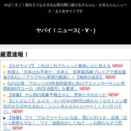
やば！すご！面白そうなネタをお茶の間に届ける５ちゃん・がるちゃんニュー
ス・まとめサイトです
ヤバイ！ニュース(・∀・)
厳選速報！
【ホロライブ】 これはこれでちょっと裏来いよに見える
NEW!
外国人「日本はお手本だ」日本人、世界最高峰プレミアで過去最
多の8人に！アジアから羨望の眼差し！【海外の反応】
NEW!
仏F1記者「アロンソが2年契約延長に向けアストンマーチンに年
間4000万ユーロ（約72.8億円）を要求」
NEW!
【画像】 テレ朝の気象予報士さん、意外と小さかった
NEW!
【にじさんじ】 ルイス「ドパガキの時代は終わり！セロトニン優
位のセロガキなるわよ！ンンンきんもちいい〜〜！！ドパドパド
パ...
NEW!
【画像】 ワイ「アルファードいいなあ。買いに行くか」店員「ほ
いっ見積もりな！」ワイ「金額おかしくね？」←お前らもそう思
う...
NEW!