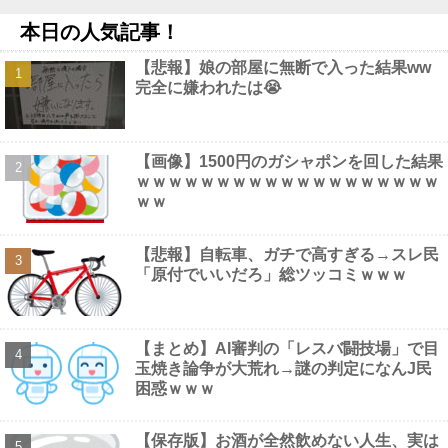
【画像】 避難所の女がHすぎるｗｗｗｗｗ
NEW!
本日の人気記事！
【アルカナディア】「ヴェルルッタ First Engage Ver.〈ファース
トエンゲージVer.〉」プラモデル【11時予約開始】他
NEW!
【悲報】娘の部屋に無断で入った結果ww
【画像】 マスパンこと枡田絵理奈アナ、地上波でまさかのパ○チ
完全に嫌われたは😭
ラ
NEW!
【悲報】NHK、フジテレビの仲間入り他
NEW!
UEFAとFIFAの争いが完全に泥沼化した模様、UEFA側の逆転敗北
すらあり得るような情勢に……他
NEW!
【画像】1500円のガシャポンを回した結果
【画像】 渋谷のナイトプール、谷間とお尻のパラダイスだった件
ｗｗｗｗｗｗｗｗｗｗｗｗｗｗｗｗｗｗｗ
ｗｗｗｗｗｗ
NEW!
ｗｗ
【動画】 三上悠亜さん、乳首ポロリしたまま平常心を装うｗｗｗ
ｗｗｗ
NEW!
【悲報】自転車、ガチで高すぎる→スレ民
「原付でいいだろ」総ツッコミｗｗｗ
Powered by livedoor 相互RSS
【まとめ】AI審判の「レスバ闘技場」で目
玉焼き論争が大荒れ→謎の判定になんJ民
困惑ｗｗｗ
【保存版】お酒が全然飲めない人生、実は