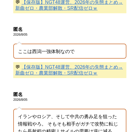
💬
【保存版】NGT48運営、2026年の失態まとめ→
新曲ゼロ・農業部解散・SR配信ゼロｗ
匿名
2026/8/05
ここは西潟一強体制なので
💬
【保存版】NGT48運営、2026年の失態まとめ→
新曲ゼロ・農業部解散・SR配信ゼロｗ
匿名
2026/8/05
イランやロシア、そして中共の勇み足を狙った
情報戦やろ。 そもそも相手がガチで攻勢に転じ
たら長射程の精密ミサイルの需要は逆に減る