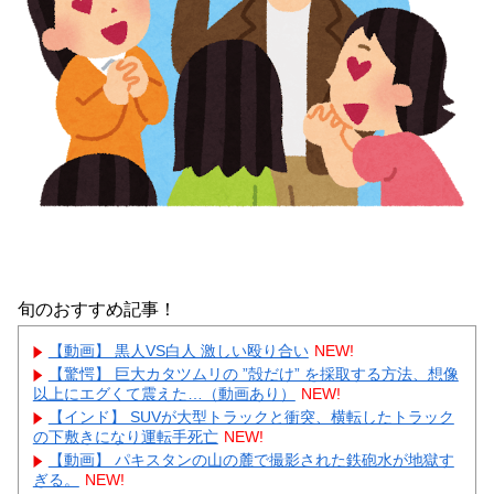
旬のおすすめ記事！
【動画】 黒人VS白人 激しい殴り合い
NEW!
【驚愕】 巨大カタツムリの ”殻だけ” を採取する方法、想像
以上にエグくて震えた…（動画あり）
NEW!
【インド】 SUVが大型トラックと衝突、横転したトラック
の下敷きになり運転手死亡
NEW!
【動画】 パキスタンの山の麓で撮影された鉄砲水が地獄す
ぎる。
NEW!