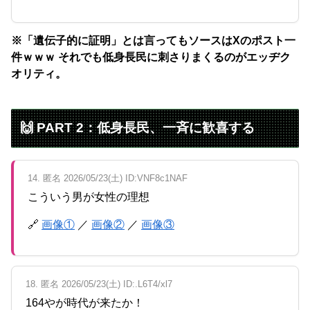
※「遺伝子的に証明」とは言ってもソースはXのポスト一
件ｗｗｗ それでも低身長民に刺さりまくるのがエッヂク
オリティ。
🙌 PART 2：低身長民、一斉に歓喜する
14. 匿名 2026/05/23(土) ID:VNF8c1NAF
こういう男が女性の理想
🔗
画像①
／
画像②
／
画像③
18. 匿名 2026/05/23(土) ID:.L6T4/xl7
164やが時代が来たか！