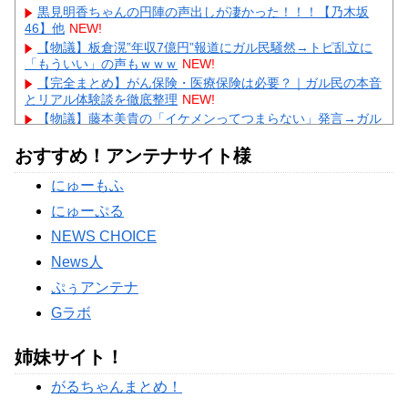
黒見明香ちゃんの円陣の声出しが凄かった！！！【乃木坂
46】他
NEW!
【物議】板倉滉”年収7億円”報道にガル民騒然→トピ乱立に
「もういい」の声もｗｗｗ
NEW!
【完全まとめ】がん保険・医療保険は必要？｜ガル民の本音
とリアル体験談を徹底整理
NEW!
【物議】藤本美貴の「イケメンってつまらない」発言→ガル
民「庄司は普通にイケメン」総ツッコミｗｗｗ
NEW!
おすすめ！アンテナサイト様
【物議】田中みな実、結婚&妊娠発表後初登場→10cmヒール
にガル民総ツッコミｗｗｗ
にゅーもふ
【衝撃】剛力彩芽、ネプリーグで別人級美貌に→ガル民「え
っ待って」の総ツッコミｗｗｗ
にゅーぷる
Powered by livedoor 相互RSS
NEWS CHOICE
News人
ぷぅアンテナ
Gラボ
姉妹サイト！
がるちゃんまとめ！