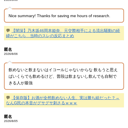
Nice summary! Thanks for saving me hours of research.
💬
【闇深】乃木坂46岡本姫奈、元交際相手による流出騒動の経
緯がこちら…当時のスレの反応まとめ
匿名
2026/8/06
飲めないと飲まないはイコールじゃないからな 飲もうと思え
ばいくらでも飲めるけど、普段は飲まないし飲んでも自制で
きる人が最強
💬
【保存版】お酒が全然飲めない人生、実は勝ち組だった？→
なんG民の本音がグサグサ刺さるｗｗｗ
匿名
2026/8/05