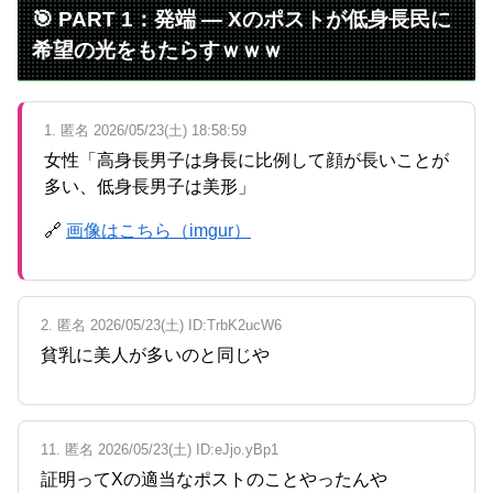
🎯 PART 1：発端 ― Xのポストが低身長民に
希望の光をもたらすｗｗｗ
Powered by livedoor 相互RSS
1. 匿名 2026/05/23(土) 18:58:59
女性「高身長男子は身長に比例して顔が長いことが
多い、低身長男子は美形」
🔗
画像はこちら（imgur）
2. 匿名 2026/05/23(土) ID:TrbK2ucW6
貧乳に美人が多いのと同じや
11. 匿名 2026/05/23(土) ID:eJjo.yBp1
証明ってXの適当なポストのことやったんや