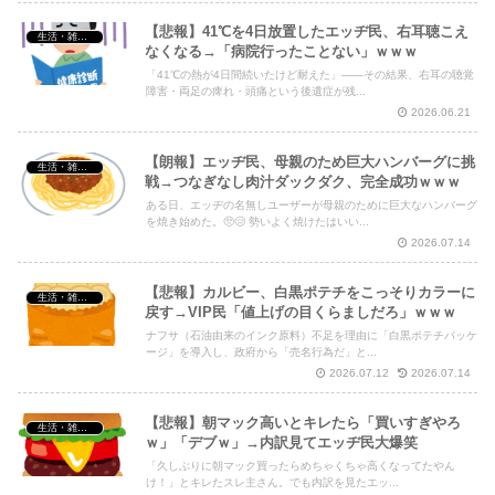
【悲報】41℃を4日放置したエッヂ民、右耳聴こえ
生活・雑談・恋愛
なくなる→「病院行ったことない」ｗｗｗ
「41℃の熱が4日間続いたけど耐えた」——その結果、右耳の聴覚
障害・両足の痺れ・頭痛という後遺症が残...
2026.06.21
【朗報】エッヂ民、母親のため巨大ハンバーグに挑
生活・雑談・恋愛
戦→つなぎなし肉汁ダックダク、完全成功ｗｗｗ
ある日、エッヂの名無しユーザーが母親のために巨大なハンバーグ
を焼き始めた。🥺😢 勢いよく焼けたはいい...
2026.07.14
【悲報】カルビー、白黒ポテチをこっそりカラーに
生活・雑談・恋愛
戻す→VIP民「値上げの目くらましだろ」ｗｗｗ
ナフサ（石油由来のインク原料）不足を理由に「白黒ポテチパッケ
ージ」を導入し、政府から「売名行為だ」と...
2026.07.12
2026.07.14
【悲報】朝マック高いとキレたら「買いすぎやろ
生活・雑談・恋愛
ｗ」「デブｗ」→内訳見てエッヂ民大爆笑
「久しぶりに朝マック買ったらめちゃくちゃ高くなってたやん
け！」とキレたスレ主さん。でも内訳を見たエッ...