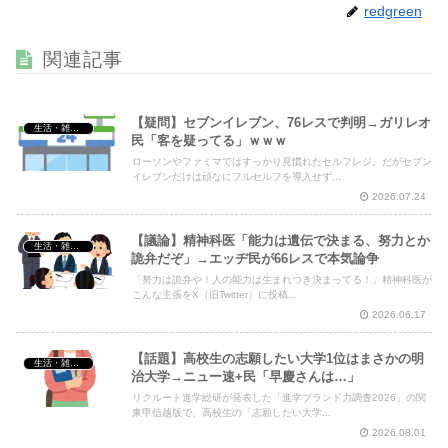
った件ｗｗｗｗｗｗ
NEW!
redgreen
【動画】 三上悠亜さん、乳首ポロリしたまま平常心を装う
ｗｗｗｗｗｗ
NEW!
関連記事
【疑問】セブンイレブン、76レスで判明→ガリレオ
生活・雑談・恋愛
民「客を疑ってる」ｗｗｗ
Powered by livedoor 相互RSS
ローソンやファミマではすっかり見慣れたセルフレジ。だがセブン
イレブンだけは頑なにフルセルフを導入せず...
2026.07.24
【議論】精神科医「能力は遺伝で決まる、努力とか
生活・雑談・恋愛
詭弁だぞ」→エッヂ民が66レスで本気論争
「努力は詭弁や！人の能力は生まれつき決まってる！」精神科医が
こんな主張をX（旧Twitter）に投稿...
2026.06.17
【話題】高校生の志願したい大学1位はまさかの明
生活・雑談・恋愛
治大学→ニュー速+民「早慶さんは…」
リクルート進学総研が発表した「進学ブランド力調査2026」の関
東甲信越版で、高校生の「志願したい大学...
2026.08.01