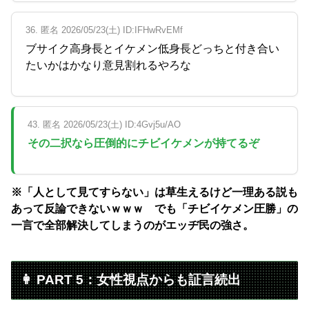
36. 匿名 2026/05/23(土) ID:IFHwRvEMf
ブサイク高身長とイケメン低身長どっちと付き合い
たいかはかなり意見割れるやろな
43. 匿名 2026/05/23(土) ID:4Gvj5u/AO
その二択なら圧倒的にチビイケメンが持てるぞ
※「人として見てすらない」は草生えるけど一理ある説も
あって反論できないｗｗｗ でも「チビイケメン圧勝」の
一言で全部解決してしまうのがエッヂ民の強さ。
👩 PART 5：女性視点からも証言続出