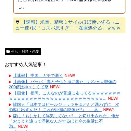
し。
💬
【速報】米軍、精密ミサイルほぼ使い切る→ニ
ュー速+民「コスパ悪すぎ」「在庫処分乙」ｗｗｗ
生活・雑談・恋愛
おすすめ人気記事！
【速報】 中国、ガチで逝く
NEW!
【画像】 パッパ「妻と子供と海に来た」パシャ←想像の
200倍は神々しくて草
NEW!
【画像】 福岡、こんなのが普通に走ってるｗｗｗｗｗｗｗ
ｗｗｗｗｗｗｗｗｗｗｗｗｗｗｗｗｗｗｗｗｗｗｗ...
NEW!
韓国人「日本ではビールジョッキをほとんど洗わずに、次
の客に出すんだ！ これが証拠の映像だ!!」……あ...
NEW!
嫁に「もしかして浮気してない？」と切り出された。俺が
「おまえと違って浮気なんかするほど今の生活に不
満...
NEW!