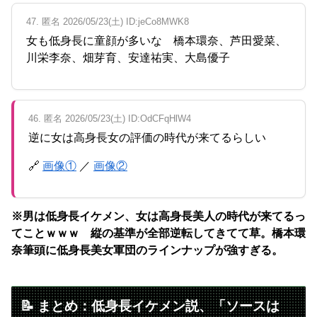
47. 匿名 2026/05/23(土) ID:jeCo8MWK8
女も低身長に童顔が多いな 橋本環奈、芦田愛菜、
川栄李奈、畑芽育、安達祐実、大島優子
46. 匿名 2026/05/23(土) ID:OdCFqHlW4
逆に女は高身長女の評価の時代が来てるらしい
🔗
画像①
／
画像②
※男は低身長イケメン、女は高身長美人の時代が来てるっ
てことｗｗｗ 縦の基準が全部逆転してきてて草。橋本環
奈筆頭に低身長美女軍団のラインナップが強すぎる。
📝 まとめ：低身長イケメン説、「ソースは