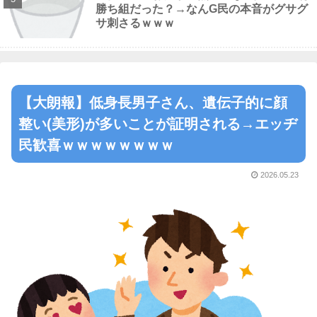
勝ち組だった？→なんG民の本音がグサグ
サ刺さるｗｗｗ
【大朗報】低身長男子さん、遺伝子的に顔
整い(美形)が多いことが証明される→エッヂ
民歓喜ｗｗｗｗｗｗｗｗ
2026.05.23