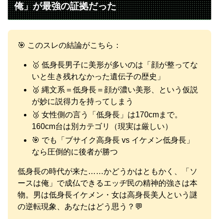
俺」が最強の証拠だった
🎯 このスレの結論がこちら：
🥇 低身長男子に美形が多いのは「顔が整ってな
いと生き残れなかった遺伝子の歴史」
🥈 縄文系＝低身長＝顔が濃い美形、という仮説
が妙に説得力を持ってしまう
🥉 女性側の言う「低身長」は170cmまで。
160cm台は別カテゴリ（現実は厳しい）
🎯 でも「ブサイク高身長 vs イケメン低身長」
なら圧倒的に後者が勝つ
低身長の時代が来た……かどうかはともかく、「ソ
ースは俺」で成仏できるエッヂ民の精神的強さは本
物。男は低身長イケメン・女は高身長美人という謎
の逆転現象、あなたはどう思う？💬