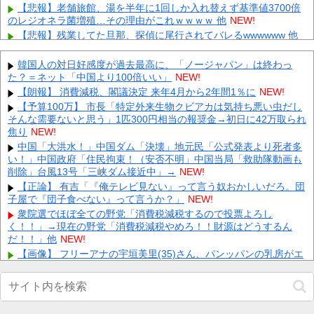
【悲報】老舗旅館、湯を半年に1回しか入れ替えず基準値3700倍
のレジオネラ菌増殖…その理由がこれｗｗｗｗ 他
NEW!
【悲報】残業してた旦那、探偵に尾行されてバレるwwwwww 他
NEW!
【にじさんじ】リゼの登録者100万人記念グッズに折りたたみ傘
韓国人の対日好感度が過去最高に、「ノージャパン」は終わっ
『傘で草』『晴れてても雨降りそう』 他
NEW!
た？＝ネット「中国より100倍いい」
NEW!
【期待】モンスト8月コラボの予想が続々登場ｷﾀ━━━(ﾟ
【朗報】 消費減税、閣議決定 来年4月から2年間1％に
NEW!
∀ﾟ)━━━!! 他
NEW!
【予算100万】 市長「特定外来生物クビアカは気持ち悪い虫だし
【画像】FIFAのゲームパッケージってマジでエムバペばっかなん
そんな需要ないと思う」1匹300円相当の報奨金→初日に42万取られ
だなｗｗ 他
NEW!
焦り
NEW!
【画像】 「キム兄」こと芸人・木村祐一さん（63歳）、最新の松
中国「大洪水！」中国ダム「決壊」地元民「公式発表より死者多
本人志さんとのツーショットが完全に別人だとネット騒然！
い！」中国政府「住民拘束！（安否不明」中国当局「救助隊動画も
「...
NEW!
削除」台風13号「三峡ダム接近中」→
NEW!
【凄すぎる】 力士の嫁に美人が多い理由→「これ」だったｗｗｗ
【正論】 有吉「『俺テレビ見ない』って言う奴おかしいだろ。団
ｗｗｗｗ
NEW!
子屋で『団子食べない』って言うか？」
NEW!
【悲報】 楽天、ガチで逝くｗｗｗｗｗｗｗｗｗｗｗｗｗｗｗｗｗ
衆院選でほぼ全ての野党「消費税減税するので投票よろし
ｗｗｗ
NEW!
く！！」→現在の野党「消費税減税やめろ！！財源はどうするん
だ！！」他
【画像】 芦田愛菜ちゃん「うわー、すごい！なんか出てる♥」
NEW!
NEW!
【画像】 フリーアナの宇垣美里(35)さん、パンッパンの乳房がエ
□すぎるｗｗｗｗｗｗ
NEW!
Powered by livedoor 相互RSS
【衝撃】清水アキラさんの息子・清水良太郎さん死去で落語家・
柳家小はださんが「いじめ」「暴行」被害告発・・・・・・・・・
他
NEW!