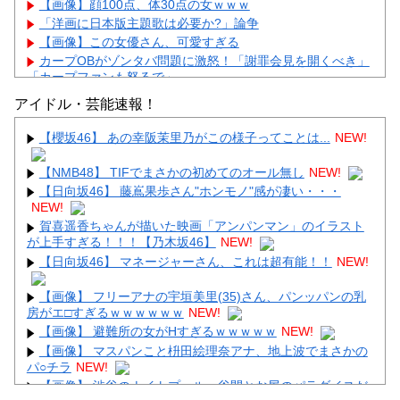
【画像】顔100点、体30点の女ｗｗｗ
「洋画に日本版主題歌は必要か?」論争
【画像】この女優さん、可愛すぎる
カープOBがゾンタバ問題に激怒！「謝罪会見を開くべき」
「カープファンも怒るで」
【画像】顔100点、体30点の女ｗｗｗ
アイドル・芸能速報！
【櫻坂46】 あの幸阪茉里乃がこの様子ってことは...
NEW!
【NMB48】 TIFでまさかの初めてのオール無し
NEW!
【日向坂46】 藤嶌果歩さん"ホンモノ"感が凄い・・・
Powered by livedoor 相互RSS
NEW!
賀喜遥香ちゃんが描いた映画「アンパンマン」のイラスト
が上手すぎる！！！【乃木坂46】
NEW!
【日向坂46】 マネージャーさん、これは超有能！！
NEW!
【画像】 フリーアナの宇垣美里(35)さん、パンッパンの乳
房がエ□すぎるｗｗｗｗｗｗ
NEW!
【画像】 避難所の女がHすぎるｗｗｗｗｗ
NEW!
【画像】 マスパンこと枡田絵理奈アナ、地上波でまさかの
パ○チラ
NEW!
【画像】 渋谷のナイトプール、谷間とお尻のパラダイスだ