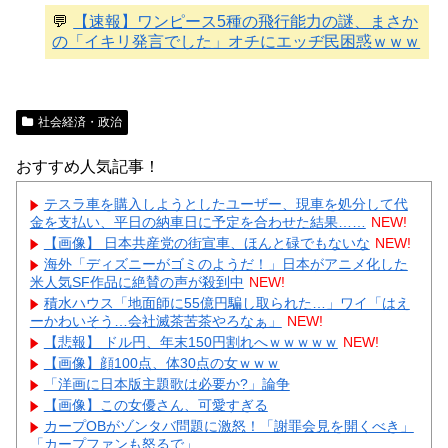
💬
【速報】ワンピース5種の飛行能力の謎、まさか
の「イキリ発言でした」オチにエッヂ民困惑ｗｗｗ
社会経済・政治
おすすめ人気記事！
テスラ車を購入しようとしたユーザー、現車を処分して代
金を支払い、平日の納車日に予定を合わせた結果……
NEW!
【画像】 日本共産党の街宣車、ほんと碌でもないな
NEW!
海外「ディズニーがゴミのようだ！」日本がアニメ化した
米人気SF作品に絶賛の声が殺到中
NEW!
積水ハウス「地面師に55億円騙し取られた…」ワイ「はえ
ーかわいそう…会社滅茶苦茶やろなぁ」
NEW!
【悲報】 ドル円、年末150円割れへｗｗｗｗｗ
NEW!
【画像】顔100点、体30点の女ｗｗｗ
「洋画に日本版主題歌は必要か?」論争
【画像】この女優さん、可愛すぎる
カープOBがゾンタバ問題に激怒！「謝罪会見を開くべき」
「カープファンも怒るで」