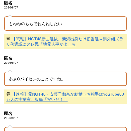
匿名
2026/8/07
もねねのももでねんねしたい
💬
【悲報】NGT48新曲選抜、新潟出身だけ初当選→県外組ズラ
リ落選説にスレ民「地元人事かよ」ｗ
匿名
2026/8/07
あぁOパイセンのことですね。
💬
【速報】元NGT48・安藤千伽奈が結婚→お相手はYouTube80
万人の実業家、板民「祝いだ！」
匿名
2026/8/07