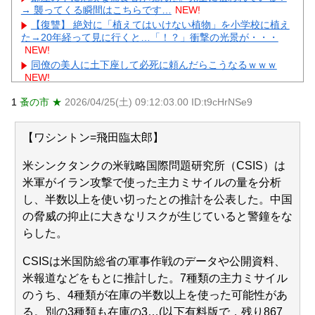
→ 襲ってくる瞬間はこちらです…
NEW!
【復讐】 絶対に「植えてはいけない植物」を小学校に植え
た→20年経って見に行くと…「！？」衝撃の光景が・・・
NEW!
同僚の美人に土下座して必死に頼んだらこうなるｗｗｗ
NEW!
【悲報】 玉川徹さん、警官の発泡での包丁男死亡に「絶対
1
蚤の市 ★
2026/04/25(土) 09:12:03.00 ID:t9cHrNSe9
に死刑にならない罪なのに警察が死刑にした！」 → 元警官の
マジレスがコチラ → ………
NEW!
【人工障がい者】 甥(28)「両親が亡くなったんで僕のこと
【ワシントン=飛田臨太郎】
引き取ってほしいんですけど！」なんでいい年したヒキニー
トを引き取らなきゃいけないんだ...
NEW!
米シンクタンクの米戦略国際問題研究所（CSIS）は
【物議】小原ブラス『若作りは痛い』発言にガル民激怒→
米軍がイラン攻撃で使った主力ミサイルの量を分析
アラフォー本音噴出ｗｗｗ
NEW!
し、半数以上を使い切ったとの推計を公表した。中国
【画像】 Netflix版『リボンの騎士』、とんでもない事にな
るｗｗｗｗｗ
NEW!
の脅威の抑止に大きなリスクが生じていると警鐘をな
【物議】長瀬智也の“スネハラ”謝罪ネタにガル民総ツッコミ
らした。
→まさかのオチにｗｗｗ
NEW!
元AKB社長、22億円申告漏れ 乃木坂46運営会社の株式を
CSISは米国防総省の軍事作戦のデータや公開資料、
パチンコ京楽産業に譲渡【ノース・リバー】【窪田康志】
米報道などをもとに推計した。7種類の主力ミサイル
元AKB社長、22億円申告漏れ 乃木坂46運営会社の株式を
パチンコ京楽産業に譲渡【ノース・リバー】【窪田康志】
のうち、4種類が在庫の半数以上を使った可能性があ
る。別の3種類も在庫の3…(以下有料版で，残り867