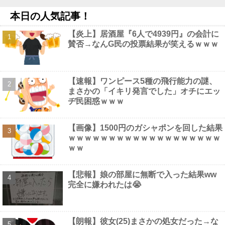
【画像】 吉岡里帆さん、アドリブで相手役俳優の手を取りお●ぱ
本日の人気記事！
いに押し当ててしまう！
NEW!
【画像】国連、初の女性総長が誕生か この2人の一騎打ちにな
【炎上】居酒屋『6人で4939円』の会計に
りそう他
NEW!
賛否→なんG民の投票結果が笑えるｗｗｗ
【驚愕】 55歳・大久保佳代子“現在の性欲”について衝撃告白「休
みの日とかそうだね、だいたい…」
NEW!
【仮面ライダーアギト】CSG「フレイムセイバー」【プレバン受
注開始】他
NEW!
【速報】ワンピース5種の飛行能力の謎、
【画像】 めるる、ヒルナンデス見せたデカケツがそそる
NEW!
まさかの「イキリ発言でした」オチにエッ
ヂ民困惑ｗｗｗ
【画像】1500円のガシャポンを回した結果
ｗｗｗｗｗｗｗｗｗｗｗｗｗｗｗｗｗｗｗ
Powered by livedoor 相互RSS
ｗｗ
【悲報】娘の部屋に無断で入った結果ww
完全に嫌われたは😭
【朗報】彼女(25)まさかの処女だった→な