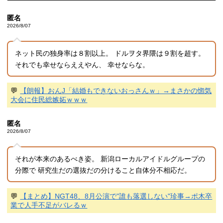
匿名
2026/8/07
ネット民の独身率は８割以上。 ドルヲタ界隈は９割を超す。
それでも幸せならええやん、 幸せならな。
💬
【朗報】おんJ「結婚もできないおっさんｗ」→まさかの惚気
大会に住民総嫉妬ｗｗｗ
匿名
2026/8/07
それが本来のあるべき姿。 新潟ローカルアイドルグループの
分際で 研究生だの選抜だの分けること自体分不相応だ。
💬
【まとめ】NGT48、8月公演で"誰も落選しない"珍事→ポ木卒
業で人手不足がバレるｗ