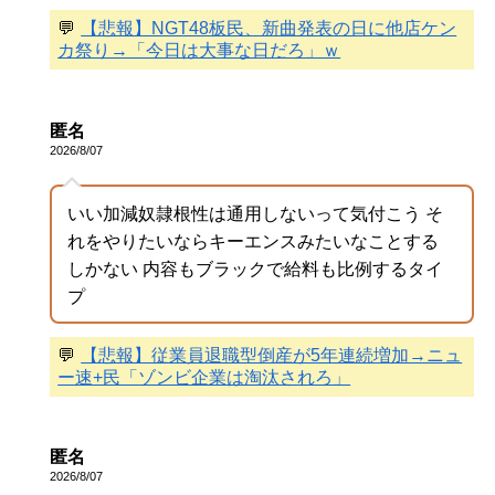
💬
【悲報】NGT48板民、新曲発表の日に他店ケン
カ祭り→「今日は大事な日だろ」ｗ
匿名
2026/8/07
いい加減奴隷根性は通用しないって気付こう そ
れをやりたいならキーエンスみたいなことする
しかない 内容もブラックで給料も比例するタイ
プ
💬
【悲報】従業員退職型倒産が5年連続増加→ニュ
ー速+民「ゾンビ企業は淘汰されろ」
匿名
2026/8/07