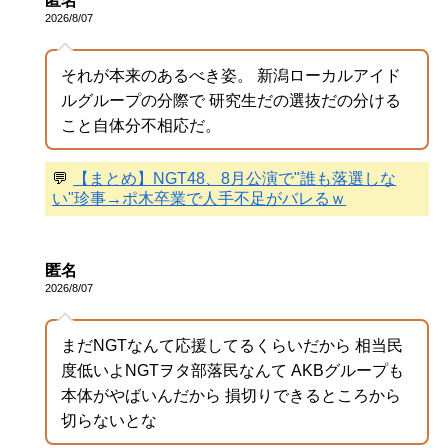
匿名
2026/8/07
それが本来のあるべき姿。 新潟ローカルアイド
ルグループの分際で 研究生だの選抜だの分ける
こと自体分不相応だ。
💬
【まとめ】NGT48、8月公演で"誰も落選しな
い"珍事→ポ木卒業で人手不足がバレるｗ
匿名
2026/8/07
まだNGTなんて応援してるくらいだから 相当民
度低いよNGTヲタ部落民なんて AKBグループも
本体がやばいんだから 損切りできるところから
切らないとな