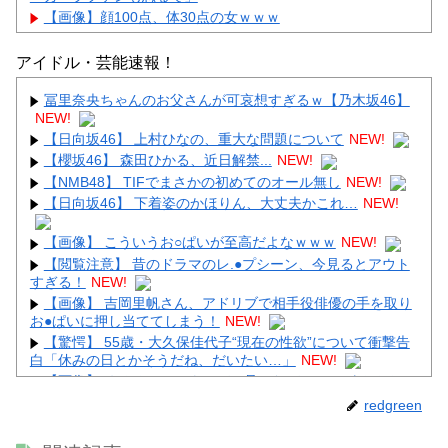
【画像】顔100点、体30点の女ｗｗｗ
アイドル・芸能速報！
冨里奈央ちゃんのお父さんが可哀想すぎるｗ【乃木坂46】
NEW!
Powered by livedoor 相互RSS
【日向坂46】 上村ひなの、重大な問題について
NEW!
【櫻坂46】 森田ひかる、近日解禁...
NEW!
【NMB48】 TIFでまさかの初めてのオール無し
NEW!
【日向坂46】 下着姿のかほりん、大丈夫かこれ…
NEW!
【画像】 こういうお○ぱいが至高だよなｗｗｗ
NEW!
【閲覧注意】 昔のドラマのレ.●プシーン、今見るとアウト
すぎる！
NEW!
【画像】 吉岡里帆さん、アドリブで相手役俳優の手を取り
お●ぱいに押し当ててしまう！
NEW!
【驚愕】 55歳・大久保佳代子“現在の性欲”について衝撃告
白「休みの日とかそうだね、だいたい…」
NEW!
【画像】 めるる、ヒルナンデス見せたデカケツがそそる
NEW!
redgreen