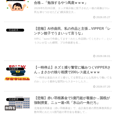
合格→「勉強するやつ馬鹿ｗｗｗ」
2026年5月26日夜、エッヂ掲示板に投下された一枚の画像がスレ
民を凍りつかせた(ﾟдﾟ)横浜国立大...
2026.05.27
【悲報】AI作曲民、私の作品と主張→VIPPER「レ
社会経済・政治
ンチン餃子でうまいって言うな」
VIPに「sunoで作曲してます！わたし作品聴いてください！」とい
うスレが立った瞬間、プロ作曲家を名...
2026.08.01
【一時停止】ネズミ捕り警官に噛みつくVIPPERさ
社会経済・政治
ん→まさかの独り相撲で200レス超えｗｗｗ
「一時停止違反のネズミ捕りしてる警官はどんな気持ちで働いてる
のか」という素朴な疑問からスタートしたス...
2026.07.20
【悲報】赤い羽根募金で1億円超が着服か→国税が
社会経済・政治
強制捜査、ニュー速+民「氷山の一角だろ」
北海道共同募金（赤い羽根募金）で、会計責任者の男性事務局長が
数年間にわたり1億円超の寄付金を着服して...