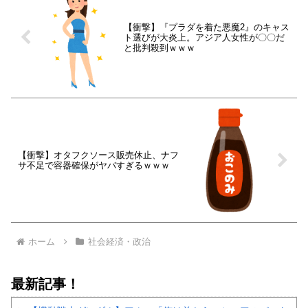
【衝撃】『プラダを着た悪魔2』のキャス
ト選びが大炎上。アジア人女性が〇〇だ
と批判殺到ｗｗｗ
【衝撃】オタフクソース販売休止、ナフ
サ不足で容器確保がヤバすぎるｗｗｗ
ホーム
社会経済・政治
最新記事！