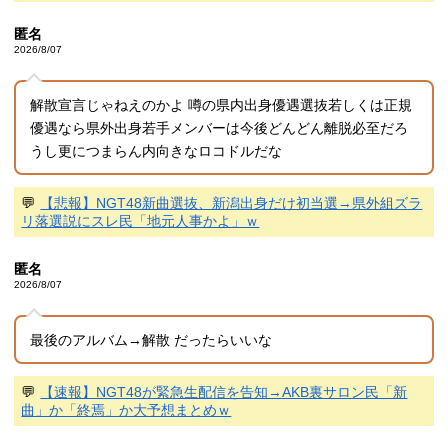
匿名
2026/8/07
解散宣言じゃねえのかよ 噂の県内出身優遇選抜若しくは正規
優遇なら県外出身若手メンバーは今後どんどん離脱必至だろ
うし更につまらん内向きなロコドルだな
💬
【悲報】NGT48新曲選抜、新潟出身だけ初当選→県外組ズラ
リ落選説にスレ民「地元人事かよ」ｗ
匿名
2026/8/07
最後のアルバム→解散 だったらいいな
💬
【速報】NGT48が緊急生配信を告知→AKB裏サロン民「新
曲」か「終焉」か大予想まとめｗ