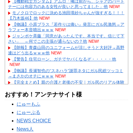
【機動戦士ガンダム】アムロ「俺は前から、シャアのパート
ナーには包容力のある女性が良いと思ってました」他
NEW!
モノクロでロックに決める池田瑛紗ちゃんが強すぎる！！！
【乃木坂46】他
NEW!
【物議】小原ブラス『若作りは痛い』発言にガル民激怒→ア
ラフォー本音噴出ｗｗｗ
NEW!
ジャンポケ斉藤「同意があったんです。本当です。信じて下
さい」 ←何でこの主張が通らないの？他
NEW!
【朗報】青森山田のユニフォームが涼しそうと大好評→高野
連はどう出るｗｗｗ他
NEW!
【警告】住宅ローン、ガチでヤバくなるぞ・・・・・他
NEW!
【物議】長瀬智也の“スネハラ”謝罪ネタにガル民総ツッコミ
→まさかのオチにｗｗｗ
NEW!
【完全まとめ】親の介護と老後の不安｜ガル民のリアル体験
談を総整理
NEW!
おすすめ！アンテナサイト様
【物議】元TBSアナ山本里菜が離婚報告→”宝物”発言にガル
民総ツッコミｗｗｗ
NEW!
にゅーもふ
【物議】田中圭、違約金完済を飲み会で宣言→ガル民「反省
ゼロ」と大荒れｗｗｗ
NEW!
にゅーぷる
Powered by livedoor 相互RSS
NEWS CHOICE
News人