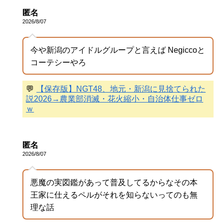
匿名
2026/8/07
今や新潟のアイドルグループと言えば Negiccoと
コーテシーやろ
💬
【保存版】NGT48、地元・新潟に見捨てられた
説2026→農業部消滅・花火縮小・自治体仕事ゼロ
ｗ
匿名
2026/8/07
悪魔の実図鑑があって普及してるからなその本
王家に仕えるペルがそれを知らないってのも無
理な話