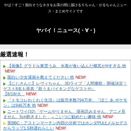
やば！すご！面白そうなネタをお茶の間に届ける５ちゃん・がるちゃんニュー
ス・まとめサイトです
ヤバイ！ニュース(・∀・)
厳選速報！
【画像】グラドル東雲うみ、水着が食い込んだ横尻がHすぎる 他
NEW!
面白い少女漫画を教えてください 他
NEW!
【にじさんじ】レヴィちゃん、3Dライブ「人間燦歌」開催決定！
ゲスト8名も発表『歌うまバイキングなゲストや』
【8/18(火...
NEW!
『トモコレわくわく生活』は販売本数794万本、『ぽこ あ ポケモ
ン』は946万本 他
NEW!
ニートワイ(32)「ゲームやりません、漫画読みません、アニメ見
ません、5ch飽きました」←こいつに勧めたい趣味 他
NEW!
英BBC：アストンマーチン内部の分析ではホンダPUはメルセデス
からラップ1.5秒遅れらしい
NEW!