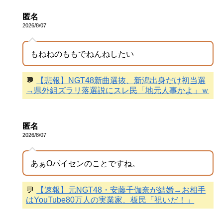
匿名
2026/8/07
もねねのももでねんねしたい
💬
【悲報】NGT48新曲選抜、新潟出身だけ初当選
→県外組ズラリ落選説にスレ民「地元人事かよ」ｗ
匿名
2026/8/07
あぁOパイセンのことですね。
💬
【速報】元NGT48・安藤千伽奈が結婚→お相手
はYouTube80万人の実業家、板民「祝いだ！」