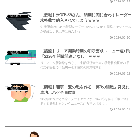
2026.06.14
【悲報】米軍F-35さん、納期に間に合わずレーダー
社会経済・政治
未搭載で納入されてしまうｗｗｗ
✈️ 米軍向けF-35の新型レーダー（AN/APG-85）開発スケジュール
が破綻し、秋以降に納入され...
2026.05.10
【話題】リニア開業時期の明示要求→ニュー速+民
社会経済・政治
「2126年開業間違いなし」ｗｗｗ
リニア中央新幹線をめぐり、中部経済連合会の勝野哲会長が21日
の定例会見で「品川ー名古屋間の開業時期を...
2026.07.22
【朗報】理研、髪の毛を作る「第3の細胞」発見に
社会経済・政治
成功…ハゲ全員歓喜
理化学研究所と医療スタートアップが、髪の毛を作る「第3の細
胞」を発見したというニュースがガリレオ板に...
2026.08.01