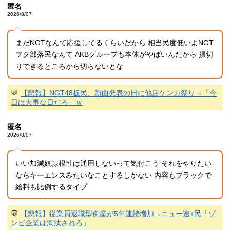
匿名
2026/8/07
まだNGTなんて応援してるくらいだから 相当民度低いよNGT
ヲタ部落民なんて AKBグループも本体がやばいんだから 損切
りできるところから切らないとな
💬
【悲報】NGT48板民、新曲発表の日に他店ケンカ祭り→「今
日は大事な日だろ」ｗ
匿名
2026/8/07
いい加減奴隷根性は通用しないって気付こう それをやりたい
ならキーエンスみたいなことするしかない 内容もブラックで
給料も比例するタイプ
💬
【悲報】従業員退職型倒産が5年連続増加→ニュー速+民「ゾ
ンビ企業は淘汰されろ」