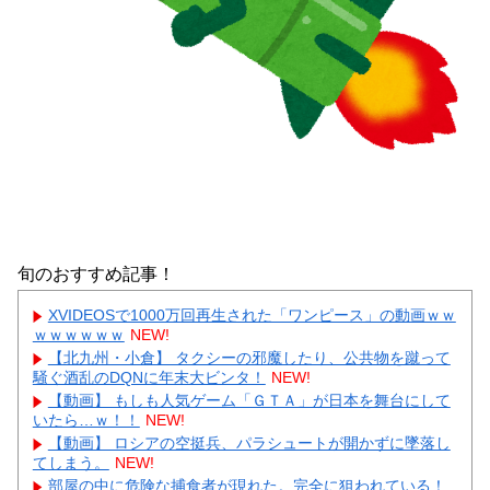
旬のおすすめ記事！
XVIDEOSで1000万回再生された「ワンピース」の動画ｗｗ
ｗｗｗｗｗｗ
NEW!
【北九州・小倉】 タクシーの邪魔したり、公共物を蹴って
騒ぐ酒乱のDQNに年末大ビンタ！
NEW!
【動画】 もしも人気ゲーム「ＧＴＡ」が日本を舞台にして
いたら…ｗ！！
NEW!
【動画】 ロシアの空挺兵、パラシュートが開かずに墜落し
てしまう。
NEW!
部屋の中に危険な捕食者が現れた。完全に狙われている！