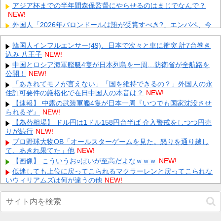
アジア杯までの半年間森保監督にやらせるのはまじでなんで？
NEW!
外国人「2026年バロンドールは誰が受賞すべき?」エンバペ、今
季無冠でも初受賞か!?海外ファンが考える本命とは!?【海
外...
NEW!
韓国人インフルエンサー(49)、日本で次々と車に衝突 計7台巻き
【にじさんじ】 やしきず、スプラトゥーンレイダース本編そっち
込み 八王子
NEW!
のけで極悪ミニゲームを極めようとする
NEW!
中国とロシア海軍艦艇4隻が日本列島を一周…防衛省が全航路を
【ホロライブ】 これはこれでちょっと裏来いよに見える
NEW!
公開！
NEW!
【復讐】 絶対に「植えてはいけない植物」を小学校に植えた→20
「あきれてモノが言えない」「国を維持できるの？」外国人の永
年経って見に行くと…「！？」衝撃の光景が・・・
NEW!
住許可要件の厳格化で在日中国人の本音は？
NEW!
同僚の美人に土下座して必死に頼んだらこうなるｗｗｗ
NEW!
【速報】 中露の武装軍艦4隻が日本一周『いつでも国家沈没させ
られるぞ』
【悲報】 玉川徹さん、警官の発泡での包丁男死亡に「絶対に死刑
NEW!
にならない罪なのに警察が死刑にした！」 → 元警官のマジレ
【為替相場】 ドル円は1ドル158円台半ば 介入警戒をしつつ円売
ス...
NEW!
りが続行
NEW!
【人工障がい者】 甥(28)「両親が亡くなったんで僕のこと引き取
プロ野球大物OB「オールスターゲームを見た。怒りを通り越し
ってほしいんですけど！」なんでいい年したヒキニートを引
て、あきれ果てた」他
NEW!
き...
NEW!
【画像】 こういうお○ぱいが至高だよなｗｗｗ
NEW!
【画像】 Netflix版『リボンの騎士』、とんでもない事になるｗｗ
低迷しても上位に戻ってこられるマクラーレンと戻ってこられな
ｗｗｗ
NEW!
いウィリアムズは何が違うの他
NEW!
【閲覧注意】 昔のドラマのレ.●プシーン、今見るとアウトすぎ
Powered by livedoor 相互RSS
る！
NEW!
【困惑】女性「性的暴行された」検事さん「ほんまか？」→疑っ
た検事さんを裁判で訴える・・・・・・・・・他
NEW!