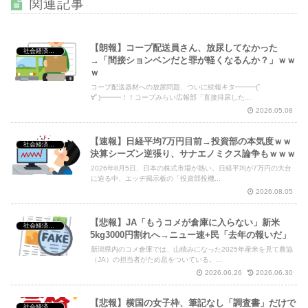
関連記事
Powered by livedoor 相互RSS
【朗報】コープ配送員さん、放尿してなかった
社会経済・政治
→「間接ションベンだと罪が軽くなるんか？」ｗｗ
ｗ
コープ配送器材への放尿問題、ついに続報キタ━━━(ﾟ
∀ﾟ)━━━！！コープみらい広報部「直接排尿した...
2026.05.08
【速報】日経平均7万円目前→投資部の本気度ｗｗ
社会経済・政治
決算シーズン逆張り、サナエノミクス論争もｗｗｗ
2026年8月5日、日本の株式市場が熱い。日経平均が7万円の大台
に迫る中、エッヂ掲示板の「投資部投機...
2026.08.05
【悲報】JA「もうコメが倉庫に入らない」新米
社会経済・政治
5kg3000円割れへ→ニュー速+民「去年の報いだ」
新潟県内のコメ倉庫では、山積みになった2025年産米を見て農協
（JA）の担当者がため息をついている。...
2026.06.26
2026.06.30
【悲報】横国の女子枠、筆記なし「調査書」だけで
社会経済・政治