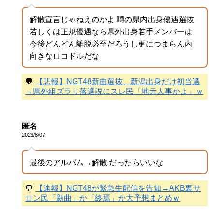
解散宣言じゃねえのかよ 噂の県内出身優遇選抜
若しくは正規優遇なら県外出身若手メンバーは
今後どんどん離脱必至だろうし更につまらん内
向きなロコドルだな
💬
【悲報】NGT48新曲選抜、新潟出身だけ初当選
→県外組ズラリ落選説にスレ民「地元人事かよ」ｗ
匿名
2026/8/07
最後のアルバム→解散 だったらいいな
💬
【速報】NGT48が緊急生配信を告知→AKB裏サ
ロン民「新曲」か「終焉」か大予想まとめｗ