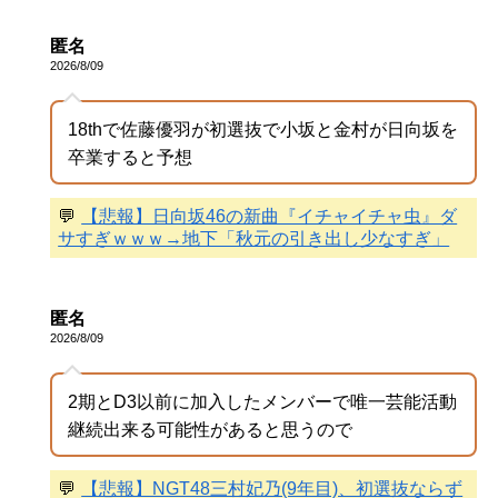
匿名
2026/8/09
18thで佐藤優羽が初選抜で小坂と金村が日向坂を
卒業すると予想
💬
【悲報】日向坂46の新曲『イチャイチャ虫』ダ
サすぎｗｗｗ→地下「秋元の引き出し少なすぎ」
匿名
2026/8/09
2期とD3以前に加入したメンバーで唯一芸能活動
継続出来る可能性があると思うので
💬
【悲報】NGT48三村妃乃(9年目)、初選抜ならず