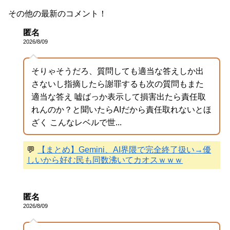
その他の最新のコメント！
匿名
2026/8/09
そりゃそうだろ、質問しても適当な答えしか出
さないし指摘したら謝罪するも次の質問もまた
適当な答え 嘘ばっか表示して損害出たら責任取
れんのか？と聞いたらAIだから責任取れないとほ
ざく こんなレベルで世...
💬
【まとめ】Gemini、AI界隈で完全終了扱い→優
しいから好む民も同数沸いてカオスｗｗｗ
匿名
2026/8/09