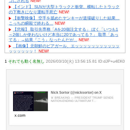
コにされる
NEW!
【インド】 SUVが大型トラックと衝突、横転したトラック
の下敷きになり運転手死亡
NEW!
【衝撃映像】 空手を舐めたヤンキーが道場破りした結果…
こっちの瞬殺で終わる…
NEW!
【悲報】 取引先専務「Aを20個注文する」 ぼく「いつも1
～2個しか使わないけど本当に20であってる？」 取専「あっ
てる」→結果『こう』なったんだが...
NEW!
【画像】北朝鮮のビアガール、エッッッッッッッッッッッ
ッッッッッッ！
NEW!
【画像】 例の美人すぎるおにぎり屋さん、裏でおっさんが
1
それでも動く名無し
2026/03/10(火) 13:56:15.81 ID:dJP+u4EK0
握っていたｗｗｗｗｗｗｗｗｗｗｗｗｗｗｗｗｗ
NEW!
元いいとも青年隊、中居正広の”素顔”を暴露
NEW!
中国、三峡ダムが全開放流。長江流域で深刻な洪水被害
NEW!
【物議】”子供1人2000万円”にガル民本音爆発→子なし・子
持ち大激論にｗｗｗ
NEW!
Nick Sortor (@nicksortor) on X
【物議】ひろゆき氏に嫁ブチギレ離婚宣言→まさかの結末
🚨 BREAKING — PRESIDENT TRUMP SENDS
NATION-ENDING ULTIMATUM T...
にガル民騒然ｗｗｗ
元AKB社長、22億円申告漏れ 乃木坂46運営会社の株式を
パチンコ京楽産業に譲渡【ノース・リバー】【窪田康志】
x.com
元AKB社長、22億円申告漏れ 乃木坂46運営会社の株式を
パチンコ京楽産業に譲渡【ノース・リバー】【窪田康志】