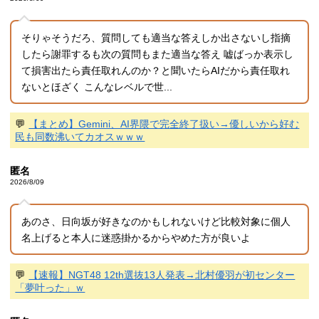
そりゃそうだろ、質問しても適当な答えしか出さないし指摘
したら謝罪するも次の質問もまた適当な答え 嘘ばっか表示し
て損害出たら責任取れんのか？と聞いたらAIだから責任取れ
ないとほざく こんなレベルで世...
💬
【まとめ】Gemini、AI界隈で完全終了扱い→優しいから好む
民も同数沸いてカオスｗｗｗ
匿名
2026/8/09
あのさ、日向坂が好きなのかもしれないけど比較対象に個人
名上げると本人に迷惑掛かるからやめた方が良いよ
💬
【速報】NGT48 12th選抜13人発表→北村優羽が初センター
「夢叶った」ｗ