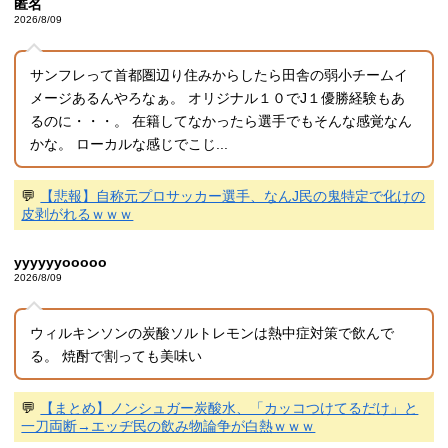
匿名
2026/8/09
サンフレって首都圏辺り住みからしたら田舎の弱小チームイ
メージあるんやろなぁ。 オリジナル１０でJ１優勝経験もあ
るのに・・・。 在籍してなかったら選手でもそんな感覚なん
かな。 ローカルな感じでこじ...
💬
【悲報】自称元プロサッカー選手、なんJ民の鬼特定で化けの
皮剥がれるｗｗｗ
yyyyyyooooo
2026/8/09
ウィルキンソンの炭酸ソルトレモンは熱中症対策で飲んで
る。 焼酎で割っても美味い
💬
【まとめ】ノンシュガー炭酸水、「カッコつけてるだけ」と
一刀両断→エッヂ民の飲み物論争が白熱ｗｗｗ