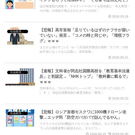
会計検査院の調査で、マイナンバーカードを取得後に「本人希望・
その他」の理由で廃止されたカードが202...
2026.05.16
【悲報】高市首相「足りているはずのナフサが届い
社会経済・政治
ていない」発言→「コメの時と同じや」「増税フラ
グ」ｗｗｗ
またかよ感がすごい(´・ω・`) 石油化学製品の原料「ナフサ」が供
給不安になってると話題に。高市首相...
2026.05.21
【速報】文科省が同志社国際高校を「教育基本法違
社会経済・政治
反」と初認定→「NHKトップ」「教科書に載るで」
ｗｗｗ
文科省さん、ついにやらかし——いや、ついにやってくれたで
(゚∀゚) 同志社国際高校の教育活動が「教育...
2026.05.22
【悲報】ロシア首都モスクワに1000機ドローン攻
社会経済・政治
撃→エッヂ民「防空ガバガバで詰んでるやん」
ウクライナが1000機超のドローンを一斉投入、ロシア首都モスク
ワへの大規模攻撃が確認された。モスクワ...
2026.06.19
2026.06.30