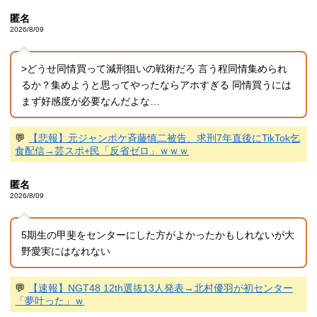
匿名
2026/8/09
>どうせ同情買って減刑狙いの戦術だろ 言う程同情集められ
るか？集めようと思ってやったならアホすぎる 同情買うには
まず好感度が必要なんだよな…
💬
【悲報】元ジャンポケ斉藤慎二被告、求刑7年直後にTikTok乞
食配信→芸スポ+民「反省ゼロ」ｗｗｗ
匿名
2026/8/09
5期生の甲斐をセンターにした方がよかったかもしれないが大
野愛実にはなれない
💬
【速報】NGT48 12th選抜13人発表→北村優羽が初センター
「夢叶った」ｗ