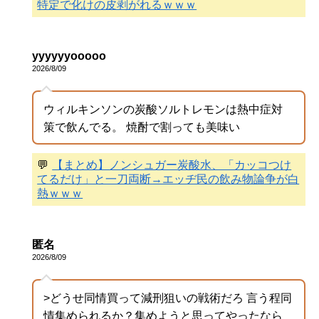
特定で化けの皮剥がれるｗｗｗ
yyyyyyooooo
2026/8/09
ウィルキンソンの炭酸ソルトレモンは熱中症対
策で飲んでる。 焼酎で割っても美味い
💬
【まとめ】ノンシュガー炭酸水、「カッコつけ
てるだけ」と一刀両断→エッヂ民の飲み物論争が白
熱ｗｗｗ
匿名
2026/8/09
>どうせ同情買って減刑狙いの戦術だろ 言う程同
情集められるか？集めようと思ってやったなら