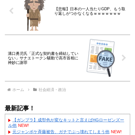
【悲報】日本の一人当たりGDP、もう取
り返しがつかなくなるｗｗｗｗｗｗｗ
溝口勇児氏「正式な契約書を締結してい
ない」サナエトークン騒動で高市首相に
神妙に謝罪
ホーム
社会経済・政治
最新記事！
【ガンプラ】成型色が変なキットと言えばHGローゼンズー
ル他
NEW!
元ジャンポケ斉藤被告、ガチでぶっ壊れてしまう他
NEW!