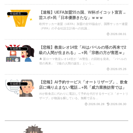
【速報】UEFA加盟55カ国、W杯ボイコット宣言→
社会経済・政治
芸スポ+民「日本優勝きたな」ｗｗｗ
欧州サッカー連盟（UEFA）加盟の全55協会が、国際サッカー連盟
（FIFA）の子会社設立計画への抗議...
2026.08.01
【悲報】教皇レオ14世「AIはバベルの塔の再来で2
社会経済・政治
級の人間が生まれる」→+民「宗教の方が害悪ｗ」
🔔 新ローマ教皇レオ14世が「AI警告」の回勅を発表。「バベルの
塔の再来」「2級の人間の誕生」という...
2026.05.26
【悲報】AI予約サービス「オートリザーブ」、飲食
社会経済・政治
店に鳴り止まない電話→+民「威力業務妨害では」
AIが飲食店に代わりに電話して予約を代行するサービス「オートリ
ザーブ」が物議を醸している。無断で店を...
2026.06.28
2026.06.30