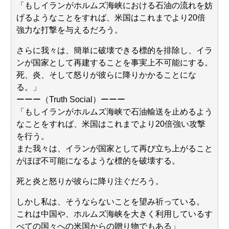
「もしイランがホルムズ海峡における石油の流れを妨
げるようなことをすれば、米国はこれまでより20倍
強力な打撃を与えるだろう。
Powered by livedoor 相互RSS
さらに我々は、簡単に破壊できる標的を排除し、イラ
ンが国家として再建することを事実上不可能にする。
死、炎、そして怒りが彼らに降りかかることにな
る。」
ーーー（Truth Social）ーーー
「もしイランがホルムズ海峡で石油輸送を止めるよう
なことをすれば、米国はこれまでより20倍強い攻撃
を行う。
また我々は、イランが国家として再び立ち上がること
がほぼ不可能になるような標的を破壊する。
死と炎と怒りが彼らに降り注ぐだろう。
しかし私は、そうならないことを望み祈っている。
これは中国や、ホルムズ海峡を大きく利用しているす
べての国々への米国からの贈り物でもある」