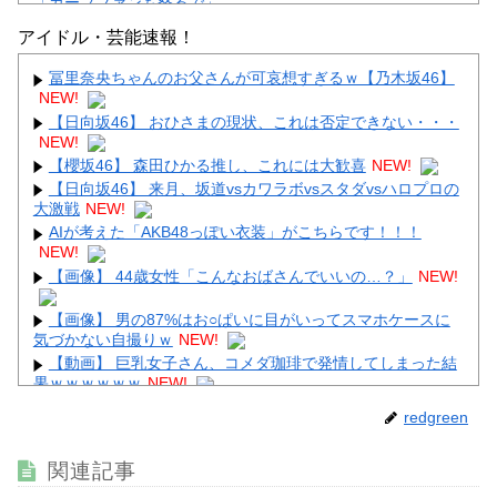
「カープファンも怒るで」
【画像】顔100点、体30点の女ｗｗｗ
アイドル・芸能速報！
冨里奈央ちゃんのお父さんが可哀想すぎるｗ【乃木坂46】
NEW!
【日向坂46】 おひさまの現状、これは否定できない・・・
NEW!
Powered by livedoor 相互RSS
【櫻坂46】 森田ひかる推し、これには大歓喜
NEW!
【日向坂46】 来月、坂道vsカワラボvsスタダvsハロプロの
大激戦
NEW!
AIが考えた「AKB48っぽい衣装」がこちらです！！！
NEW!
【画像】 44歳女性「こんなおばさんでいいの…？」
NEW!
【画像】 男の87%はお○ぱいに目がいってスマホケースに
気づかない自撮りｗ
NEW!
【動画】 巨乳女子さん、コメダ珈琲で発情してしまった結
果ｗｗｗｗｗｗ
NEW!
【画像】 影山優佳さん(25)、下着姿であたシコが止まらな
redgreen
い
NEW!
【画像】 女優・水崎綾女、R-15指定映画で乳首解禁、しか
関連記事
もピンと立ってる
NEW!