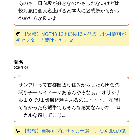
あのさ、日向坂が好きなのかもしれないけど比
較対象に個人名上げると本人に迷惑掛かるから
やめた方が良いよ
💬
【速報】NGT48 12th選抜13人発表→北村優羽が
初センター「夢叶った」ｗ
匿名
2026/8/09
サンフレって首都圏辺り住みからしたら田舎の
弱小チームイメージあるんやろなぁ。 オリジナ
ル１０でJ１優勝経験もあるのに・・・。 在籍し
てなかったら選手でもそんな感覚なんかな。 ロ
ーカルな感じでこじ...
💬
【悲報】自称元プロサッカー選手、なんJ民の鬼