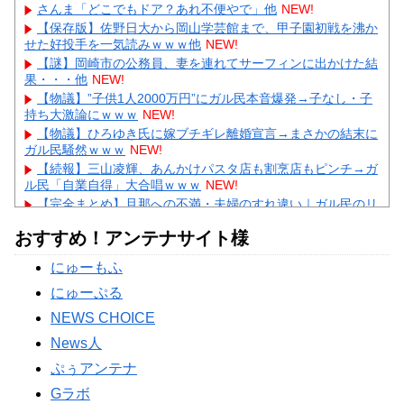
さんま「どこでもドア？あれ不便やで」他
NEW!
【保存版】佐野日大から岡山学芸館まで、甲子園初戦を沸か
せた好投手を一気読みｗｗｗ他
NEW!
【謎】岡崎市の公務員、妻を連れてサーフィンに出かけた結
果・・・他
NEW!
【物議】”子供1人2000万円”にガル民本音爆発→子なし・子
持ち大激論にｗｗｗ
NEW!
【物議】ひろゆき氏に嫁ブチギレ離婚宣言→まさかの結末に
ガル民騒然ｗｗｗ
NEW!
【続報】三山凌輝、あんかけパスタ店も割烹店もピンチ→ガ
ル民「自業自得」大合唱ｗｗｗ
NEW!
【完全まとめ】旦那への不満・夫婦のすれ違い｜ガル民のリ
アル本音を総整理
NEW!
おすすめ！アンテナサイト様
【驚愕】及川光博57歳で再婚発表→まさかのデキ婚にガル民
「57の方が衝撃」ｗｗｗ
にゅーもふ
Powered by livedoor 相互RSS
にゅーぷる
NEWS CHOICE
News人
ぷぅアンテナ
Gラボ