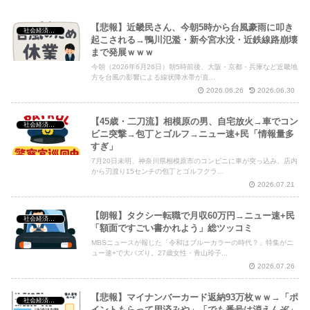
【悲報】近畿民さん、今朝5時から台風豪雨に叩き
社会経済・政治
起こされる→鴨川氾濫・新今宮水没・近鉄線路崩壊
まで発展ｗｗｗ
Powered by livedoor 相互RSS
今朝（2026年6月26日）朝5時前後、大阪・京都・兵庫など近畿地
方を台風の影響による線状降水帯が直...
2026.06.26
2026.06.30
【45歳・二刀流】相模原の男、自宅放火→車でコン
社会経済・政治
ビニ突撃→包丁とゴルフ→ニュー速+民「情報量多
すぎ」
7月20日未明、神奈川県相模原市のコンビニに車が突っ込み、店内
から刃渡り15センチの包丁とゴルフクラ...
2026.07.21
【朗報】タクシー転職で月収60万円→ニュー速+民
社会経済・政治
「額面ですごい書かれよう」総ツッコミ
MBSニュースが報じた「令和はブルーカラーの時代？」特集がニ
ュー速+で大バズり。27歳女性・青山玲子...
2026.07.26
【悲報】マイナンバーカード返納93万枚ｗｗ→「ポ
社会経済・政治
イントもらって用済みや」「でも番号は消えんぞ」