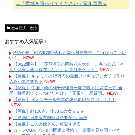
→「意地を張らせてください」留年宣言ｗ
社会経済・政治
おすすめ人気記事！
PTA会長「PTA参加拒否した親へ最終警告。こうなってもい
い？」
NEW!
【8/22開催】 「琵琶湖三市同時花火大会」、各市公式「そ
んな花火大会は存在しない」→ 高価チケット...
NEW!
【画像】 キャミイの18万円の最新フィギュア、ガチで作り
込みがエグすぎる
NEW!
【悲報】 中国、橋の欄干が強風一発で粉々に 鉄筋ゼロ 当
局「接着剤でくっつけただけ」「正常で、品質問...
NEW!
【速報】 イオンモール熊本の爆発原因が判明！！！！
NEW!
【画像】顔100点、体30点の女ｗｗｗ
「洋画に日本版主題歌は必要か?」論争
【画像】この女優さん、可愛すぎる
カープOBがゾンタバ問題に激怒！「謝罪会見を開くべき」