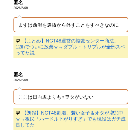
匿名
2026/8/09
まずは西潟を選抜から外すことをすべきなのに
💬
【まとめ】NGT48運営の複数センター商法、
12thでついに放棄ｗ→ダブル・トリプルが全部スベ
ってた説
匿名
2026/8/09
ここは日向坂よりも♀ヲタがいない
💬
【朗報】NGT48劇場、若い女子＆オタが増加中
ｗ→板民「ハードル下がりすぎ」でも現役はガチ成
長してた