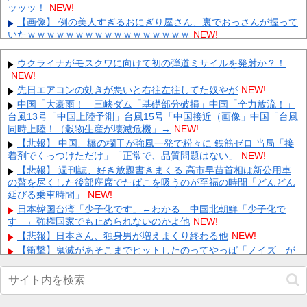
ッッッ！
NEW!
【画像】 例の美人すぎるおにぎり屋さん、裏でおっさんが握って
いたｗｗｗｗｗｗｗｗｗｗｗｗｗｗｗｗｗ
NEW!
【動画】偽装ヤクザ、まさかの警察にビビって無言で逃走
wwwwww 他
NEW!
ウクライナがモスクワに向けて初の弾道ミサイルを発射か？！
NEW!
お気に入りの御朱印や神社の御守りを見せてください😊 他
NEW!
【にじ甲2026総括】3年間の育成が全完結！甲子園3連覇の不破
先日エアコンの効きが悪いと右往左往してた奴やが
NEW!
湊、号泣必至の星川サラ、大逆転超名門の宇佐美リト…激闘の
中国「大豪雨！」三峡ダム「基礎部分破損」中国「全力放流！」
ド...
NEW!
台風13号「中国上陸予測」台風15号「中国接近（画像」中国「台風
同時上陸！（穀物生産が壊滅危機」→
【朗報】メディア「PS6はPS5の2倍超の性能に」 他
NEW!
NEW!
【悲報】税務署が脱税ｗｗｗｗｗｗｗｗｗ 他
【悲報】 中国、橋の欄干が強風一発で粉々に 鉄筋ゼロ 当局「接
NEW!
着剤でくっつけただけ」「正常で、品質問題はない」
NEW!
元いいとも青年隊、中居正広の”素顔”を暴露
NEW!
【悲報】 週刊誌、好き放題書きまくる 高市早苗首相は新公用車
中国、三峡ダムが全開放流。長江流域で深刻な洪水被害
NEW!
の贅を尽くした後部座席でたばこを吸うのが至福の時間「どんどん
Powered by livedoor 相互RSS
延びる乗車時間」
NEW!
日本韓国台湾「少子化です」←わかる 中国北朝鮮「少子化で
す」←強権国家でも止められないのかよ他
NEW!
【悲報】日本さん、独身男が増えまくり終わる他
NEW!
【衝撃】鬼滅があそこまでヒットしたのってやっぱ「ノイズ」が
一切無いからよなｗｗｗｗｗｗｗｗｗｗ他
NEW!
【カードキャプターさくら】コトブキヤ「木之本桜 [包囲(シージ
ュ)]コスチュームVer.」フィギュア【彩色原型公開】他
NEW!
世帯年収1000万「豊かな暮らしなんかできません！！！」他