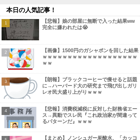
NEW!
本日の人気記事！
【画像】 44歳女性「こんなおばさんでいいの…？」
NEW!
【画像】 男の87%はお○ぱいに目がいってスマホケースに気づか
【悲報】娘の部屋に無断で入った結果ww
ない自撮りｗ
NEW!
完全に嫌われたは😭
【動画】 巨乳女子さん、コメダ珈琲で発情してしまった結果ｗｗ
ｗｗｗｗ
NEW!
【画像】 影山優佳さん(25)、下着姿であたシコが止まらない
NEW!
【画像】1500円のガシャポンを回した結果
【画像】 女優・水崎綾女、R-15指定映画で乳首解禁、しかもピ
ｗｗｗｗｗｗｗｗｗｗｗｗｗｗｗｗｗｗｗ
ンと立ってる
NEW!
ｗｗ
【朗報】ブラックコーヒーで痩せると話題
に→ハーバード大の研究まで飛び出しガリ
レオ民大盛り上がりｗｗｗ
Powered by livedoor 相互RSS
【悲報】消費税減税に反対した財務省エー
ス→異動でスレ民『これ政治家が間違って
るパターンだ』ｗｗｗ
【まとめ】ノンシュガー炭酸水、「カッコ