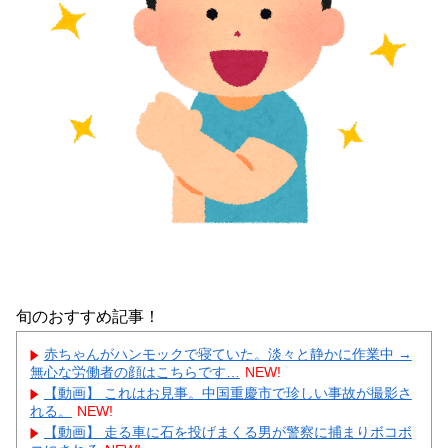
旬のおすすめ記事！
赤ちゃんがハンモックで寝ていた。淡々と静かに作業中 →
無心な労働者の顔はこちらです…
NEW!
【動画】 これはお見事。中国重慶市で珍しい事故が撮影さ
れる。
NEW!
【動画】 走る車に石を投げまくる男が警察に捕まりボコボ