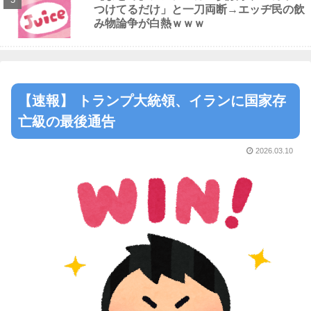
つけてるだけ」と一刀両断→エッヂ民の飲
み物論争が白熱ｗｗｗ
【速報】 トランプ大統領、イランに国家存
亡級の最後通告
2026.03.10