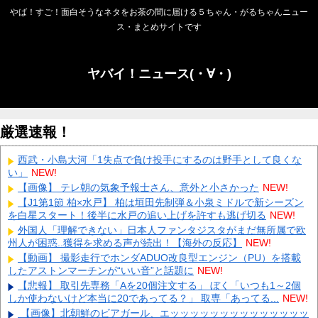
やば！すご！面白そうなネタをお茶の間に届ける５ちゃん・がるちゃんニュー
ス・まとめサイトです
ヤバイ！ニュース(・∀・)
厳選速報！
西武・小島大河「1失点で負け投手にするのは野手として良くな
い」
NEW!
【画像】 テレ朝の気象予報士さん、意外と小さかった
NEW!
【J1第1節 柏×水戸】 柏は垣田先制弾＆小泉ミドルで新シーズン
を白星スタート！後半に水戸の追い上げを許すも逃げ切る
NEW!
外国人「理解できない」日本人ファンタジスタがまだ無所属で欧
州人が困惑..獲得を求める声が続出！【海外の反応】
NEW!
【動画】 撮影走行でホンダADUO改良型エンジン（PU）を搭載
したアストンマーチンが“いい音”と話題に
NEW!
【悲報】 取引先専務「Aを20個注文する」 ぼく「いつも1～2個
しか使わないけど本当に20であってる？」 取専「あってる...
NEW!
【画像】北朝鮮のビアガール、エッッッッッッッッッッッッッッ