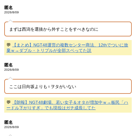
匿名
2026/8/09
まずは西潟を選抜から外すことをすべきなのに
💬
【まとめ】NGT48運営の複数センター商法、12thでついに放
棄ｗ→ダブル・トリプルが全部スベってた説
匿名
2026/8/09
ここは日向坂よりも♀ヲタがいない
💬
【朗報】NGT48劇場、若い女子＆オタが増加中ｗ→板民「ハ
ードル下がりすぎ」でも現役はガチ成長してた
匿名
2026/8/09