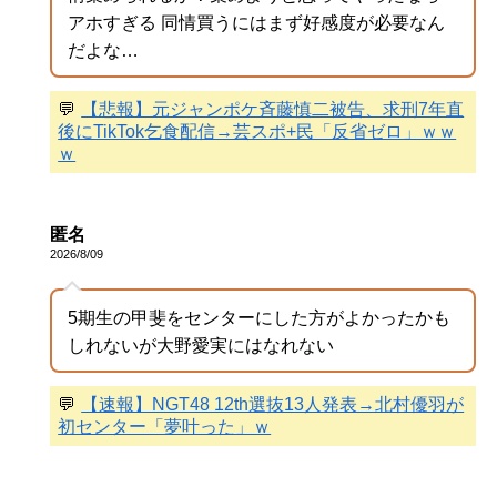
アホすぎる 同情買うにはまず好感度が必要なん
だよな…
💬
【悲報】元ジャンポケ斉藤慎二被告、求刑7年直
後にTikTok乞食配信→芸スポ+民「反省ゼロ」ｗｗ
ｗ
匿名
2026/8/09
5期生の甲斐をセンターにした方がよかったかも
しれないが大野愛実にはなれない
💬
【速報】NGT48 12th選抜13人発表→北村優羽が
初センター「夢叶った」ｗ