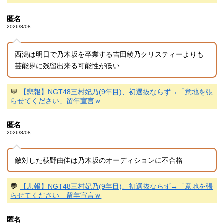
匿名
2026/8/08
西潟は明日で乃木坂を卒業する吉田綾乃クリスティーよりも
芸能界に残留出来る可能性が低い
💬
【悲報】NGT48三村妃乃(9年目)、初選抜ならず→「意地を張
らせてください」留年宣言ｗ
匿名
2026/8/08
敵対した荻野由佳は乃木坂のオーディションに不合格
💬
【悲報】NGT48三村妃乃(9年目)、初選抜ならず→「意地を張
らせてください」留年宣言ｗ
匿名