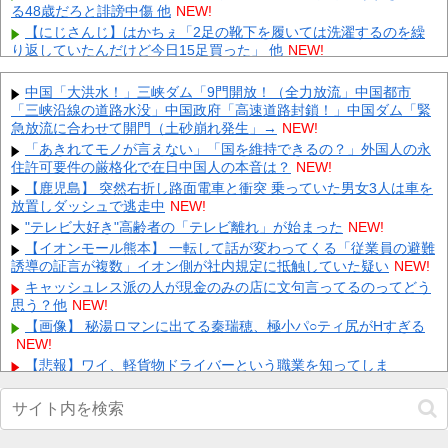
る48歳だろと誹謗中傷 他
NEW!
【にじさんじ】はかちぇ「2足の靴下を履いては洗濯するのを繰
り返していたんだけど今日15足買った」 他
NEW!
【定期】【朗報】くりぱんせつ菜、うるさすぎる【ラブライブ！
虹ヶ咲】 他
NEW!
中国「大洪水！」三峡ダム「9門開放！（全力放流」中国都市
「三峡沿線の道路水没」中国政府「高速道路封鎖！」中国ダム「緊
【朗報】ショートスリーパーの1日、めちゃくちゃ充実して
る……これ革命やろｗｗｗｗｗｗｗｗ 他
急放流に合わせて開門（土砂崩れ発生」→
NEW!
NEW!
【ネット騒然】 元ジャンポケ斉藤の妻、夫の求刑7年翌日にイン
「あきれてモノが言えない」「国を維持できるの？」外国人の永
スタ更新！その内容がガチでヤバすぎる…
住許可要件の厳格化で在日中国人の本音は？
NEW!
NEW!
【悲報】 とにかくヤりたくてブスと付き合ったらｗｗｗｗｗｗｗ
【鹿児島】 突然右折し路面電車と衝突 乗っていた男女3人は車を
ｗｗｗｗｗｗｗｗ
放置しダッシュで逃走中
NEW!
NEW!
【悲報】 マイナ保険証のクソぶり、バレるｗｗｗｗｗｗｗｗｗ
"テレビ大好き"高齢者の「テレビ離れ」が始まった
NEW!
NEW!
【イオンモール熊本】 一転して話が変わってくる「従業員の避難
誘導の証言が複数」イオン側が社内規定に抵触していた疑い
【画像】 週刊少年ジャンプ、「ロクのおかしな家」とかいう微妙
NEW!
な漫画を巻頭カラーにしたせいで100万部切る
NEW!
キャッシュレス派の人が現金のみの店に文句言ってるのってどう
思う？他
飲み屋でケンカした相手をコロした男の弁護をした。そして数年
NEW!
後、因果応報を思わせる出来事が…
NEW!
【画像】 秘湯ロマンに出てる秦瑞穂、極小パ○ティ尻がHすぎる
NEW!
Powered by livedoor 相互RSS
【悲報】ワイ、軽貨物ドライバーという職業を知ってしま
う・・・・・・・・・他
NEW!
【悲報】 佳子さま、あやうく「おパンツ」がお見えになってしま
うｗｗｗｗｗ
NEW!
高市首相が経歴詐称していると確信した某映画評論家、「上級公