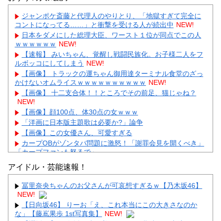
ジャンポケ斎藤と代理人のやりとり、「地獄すぎて完全に
コントになってる……」と衝撃を受ける人が続出中
NEW!
日本をダメにした総理大臣、ワースト１位が同点でこの人
ｗｗｗｗｗｗ
NEW!
【速報】 みいちゃん、覚醒し戦闘民族化。お子様二人をフ
ルボッコにしてしまう
NEW!
【画像】 トラックの運ちゃん御用達ターミナル食堂のざっ
かけないオムライスｗｗｗｗｗｗｗｗｗｗ
NEW!
【画像】 十二支合体！！ところでその前足、猫じゃね？
NEW!
【画像】顔100点、体30点の女ｗｗｗ
「洋画に日本版主題歌は必要か?」論争
【画像】この女優さん、可愛すぎる
カープOBがゾンタバ問題に激怒！「謝罪会見を開くべき」
「カープファンも怒るで」
【画像】顔100点、体30点の女ｗｗｗ
アイドル・芸能速報！
冨里奈央ちゃんのお父さんが可哀想すぎるｗ【乃木坂46】
NEW!
【日向坂46】 りーお「え、これ本当にこの大きさなのか
な」【藤嶌果歩 1st写真集】
NEW!
Powered by livedoor 相互RSS