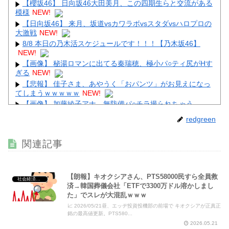
【櫻坂46】 日向坂46大田美月、この四期生らと交流がある
模様
NEW!
【日向坂46】 来月、坂道vsカワラボvsスタダvsハロプロの
大激戦
NEW!
8/8 本日の乃木活スケジュールです！！！【乃木坂46】
NEW!
【画像】 秘湯ロマンに出てる秦瑞穂、極小パ○ティ尻がHす
ぎる
NEW!
【悲報】 佳子さま、あやうく「おパンツ」がお見えになっ
てしまうｗｗｗｗｗ
NEW!
【画像】 加藤綾子アナ、無防備パ○チラ撮られちゃう
NEW!
redgreen
【動画】 歌舞伎町女子さん、ラブホに行きたすぎてご乱心
ｗｗｗｗｗｗ
NEW!
関連記事
【画像】 大久保佳代子さん、やっぱりドスケベだったｗｗ
ｗｗｗｗ
NEW!
【朗報】キオクシアさん、PTS58000民すら全員救
社会経済・政治
済→韓国葬儀会社「ETFで3300万ドル溶かしまし
た」でスレが大混乱ｗｗｗ
📈 2026/05/21昼、エッヂ投資投機部の前場で キオクシアが正真正
Powered by livedoor 相互RSS
銘の最高値更新。PTS580...
2026.05.21