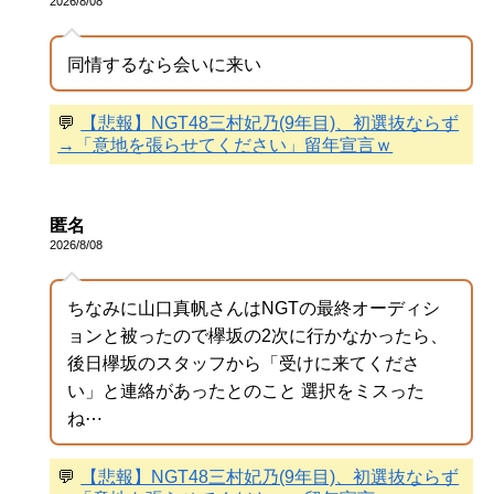
2026/8/08
同情するなら会いに来い
💬
【悲報】NGT48三村妃乃(9年目)、初選抜ならず
→「意地を張らせてください」留年宣言ｗ
匿名
2026/8/08
ちなみに山口真帆さんはNGTの最終オーディシ
ョンと被ったので欅坂の2次に行かなかったら、
後日欅坂のスタッフから「受けに来てくださ
い」と連絡があったとのこと 選択をミスった
ね⋯
💬
【悲報】NGT48三村妃乃(9年目)、初選抜ならず