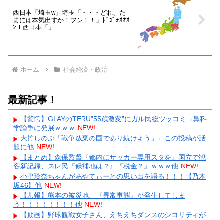
西日本「埼玉w」埼玉「・・・どれ、た
まには本気出すか！フン！！」ﾄﾞｺﾞｫｵｵｵ
ﾝ！西日本「」
ホーム
社会経済・政治
最新記事！
【驚愕】GLAYのTERU”55歳激変”にガル民総ツッコミ→鼻科
学論争に発展ｗｗｗ
NEW!
大竹しのぶ「戦争放棄の国であり続けよう」←この投稿が話
題に他
NEW!
【まとめ】森保監督『都内にサッカー専用スタを』国立で観
客新記録、スレ民『候補地は？』『税金？』ｗｗｗ他
NEW!
小津玲奈ちゃんがあやてぃーとの思い出を語る！！！【乃木
坂46】他
NEW!
【悲報】熊本の被災地、『異常事態』が発生してしま
う！！！！！！！！他
NEW!
【動画】野球観戦女子さん、えちえちダンスのシコリティが