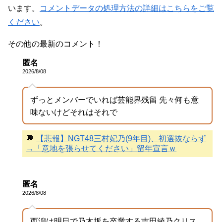
います。
コメントデータの処理方法の詳細はこちらをご覧
ください
。
その他の最新のコメント！
匿名
2026/8/08
ずっとメンバーでいれば芸能界残留 先々何も意
味ないけどそれはそれで
💬
【悲報】NGT48三村妃乃(9年目)、初選抜ならず
→「意地を張らせてください」留年宣言ｗ
匿名
2026/8/08
西潟は明日で乃木坂を卒業する吉田綾乃クリス