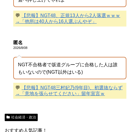
💬
【悲報】NGT48、正規13人から2人落選ｗｗｗ
→「他所は40人から16人選ぶんやぞ」
匿名
2026/8/08
NGT不合格者で坂道グループに合格した人は誰
もいないので(NGT以外はいる)
💬
【悲報】NGT48三村妃乃(9年目)、初選抜ならず
→「意地を張らせてください」留年宣言ｗ
社会経済・政治
おすすめ人気記事！