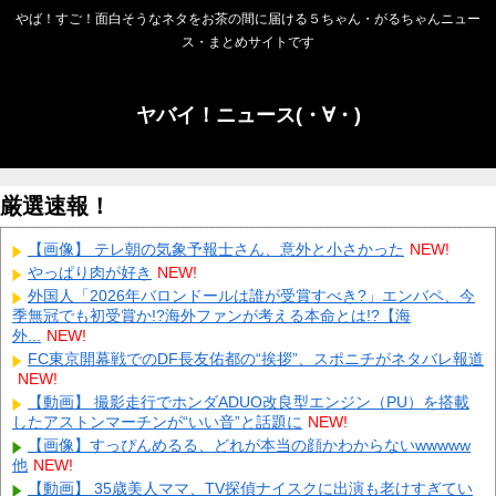
やば！すご！面白そうなネタをお茶の間に届ける５ちゃん・がるちゃんニュー
ス・まとめサイトです
ヤバイ！ニュース(・∀・)
厳選速報！
【画像】 テレ朝の気象予報士さん、意外と小さかった
NEW!
やっぱり肉が好き
NEW!
外国人「2026年バロンドールは誰が受賞すべき?」エンバペ、今
季無冠でも初受賞か!?海外ファンが考える本命とは!?【海
外...
NEW!
FC東京開幕戦でのDF長友佑都の“挨拶”、スポニチがネタバレ報道
NEW!
【動画】 撮影走行でホンダADUO改良型エンジン（PU）を搭載
したアストンマーチンが“いい音”と話題に
NEW!
【画像】すっぴんめるる、どれが本当の顔かわからないwwwww
他
NEW!
【動画】 35歳美人ママ、TV探偵ナイスクに出演も老けすぎてい