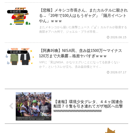
【悲報】メキシコ市長さん、またカルテルに殺され
社会経済・政治
る→「20年で100人はもうギャグ」「隔月イベント
やん」ｗｗｗ
またメキシコから届いた衝撃ニュース（ﾟдﾟ）カルテルが跋扈する
南部オアハカ州で、ジョエル・ブラボ市長...
2026.06.15
【阿鼻叫喚】NISA民、含み益1500万〜マイナス
社会経済・政治
120万まで大暴露→格差ヤバすぎｗｗｗ
VIPに「実はNISA、かなりエグいことになってる奴多くない
か？」というスレが立ち、含み益自慢とマイ...
2026.07.17
【速報】環境少女グレタ、４４ヶ国連合
船団７０隻を引き連れてガザ地区へ出撃
wwwwwwwwwwwwwwwwww