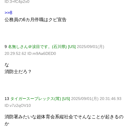
ID:3+fC4p2x0
>>8
公務員の6カ月停職はクビ宣告
9
名無しさん＠涙目です。(石川県) [US]
2025/09/01(月)
20:29:52.62 ID:m9Aa6DED0
な
消防士だろ？
13
タイガースープレックス(茸) [US]
2025/09/01(月) 20:31:46.93
ID:v7z2qOV10
消防署みたいな超体育会系縦社会でそんなことが起きるの
か