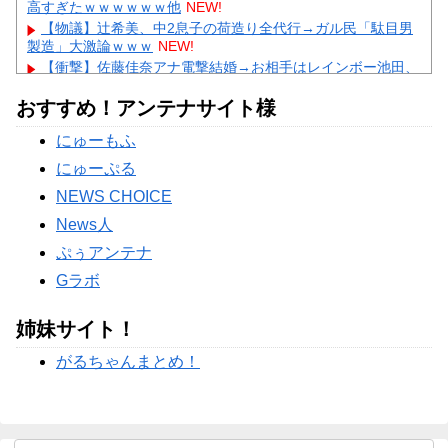
高すぎたｗｗｗｗｗｗ他
NEW!
【物議】辻希美、中2息子の荷造り全代行→ガル民「駄目男
製造」大激論ｗｗｗ
NEW!
【衝撃】佐藤佳奈アナ電撃結婚→お相手はレインボー池田、
まさかの退社理由にｗｗｗ
NEW!
おすすめ！アンテナサイト様
【物議】高木美帆、歯列矯正で”別人級”の変化→心ない声に
ガル民ブチギレ擁護ｗｗｗ
NEW!
にゅーもふ
【悲報】彼氏の浮気に激怒→賃貸を椅子でフルボッコにした
女性にガル民総ツッコミｗｗｗ
にゅーぷる
Powered by livedoor 相互RSS
NEWS CHOICE
News人
ぷぅアンテナ
Gラボ
姉妹サイト！
がるちゃんまとめ！