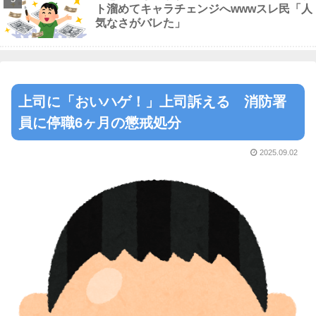
ト溜めてキャラチェンジへwwwスレ民「人
気なさがバレた」
上司に「おいハゲ！」上司訴える 消防署
員に停職6ヶ月の懲戒処分
2025.09.02