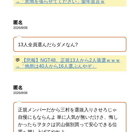
→「意地を張らせてください」留年宣言ｗ
匿名
2026/8/08
13人全員選んだらダメなん?
💬
【悲報】NGT48、正規13人から2人落選ｗｗｗ
→「他所は40人から16人選ぶんやぞ」
匿名
2026/8/08
正規メンバーだから三村を選抜入りさせろじゃ
自慢にもならんよ 単に人気が無いだけさ、悔し
かったらヲタクは沢山個別買って安心できる位
置へ押し上げてやれよ