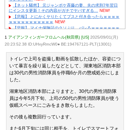
【ネット騒然】 元ジャンポケ斉藤の妻、夫の求刑7年翌日
にインスタ更新！その内容がガチでヤバすぎる…
NEW!
【悲報】 とにかくヤりたくてブスと付き合ったらｗｗｗｗ
ｗｗｗｗｗｗｗｗｗｗｗ
NEW!
【悲報】 マイナ保険証のクソぶり、バレるｗｗｗｗｗｗｗ
ｗｗ
NEW!
1
アイアンフィンガーフロムヘル(秋田県) [US]
2025/09/01(月)
【画像】 週刊少年ジャンプ、「ロクのおかしな家」とかい
20:23:52.38 ID:UHxyRmcW0● BE:194767121-PLT(13001)
う微妙な漫画を巻頭カラーにしたせいで100万部切る
NEW!
飲み屋でケンカした相手をコロした男の弁護をした。そし
て数年後、因果応報を思わせる出来事が…
NEW!
トイレで上司を盗撮し動画を拡散したほか、容姿につ
【驚愕】GLAYのTERU”55歳激変”にガル民総ツッコミ→鼻
いて暴言を繰り返したなどとして、湖東地区消防本部
科学論争に発展ｗｗｗ
NEW!
は30代の男性消防隊員を停職6か月の懲戒処分にしま
【物議】辻希美、中2息子の荷造り全代行→ガル民「駄目男
製造」大激論ｗｗｗ
NEW!
した。
元AKB社長、22億円申告漏れ 乃木坂46運営会社の株式を
パチンコ京楽産業に譲渡【ノース・リバー】【窪田康志】
湖東地区消防本部によりますと、30代の男性消防隊
元AKB社長、22億円申告漏れ 乃木坂46運営会社の株式を
員は今年5月下旬、上司の50代の男性消防隊員が使う
パチンコ京楽産業に譲渡【ノース・リバー】【窪田康志】
仮眠スペースにごみをまき散らしました。
その後も複数回行っています。
また6月下旬には同じ相手を、トイレでスマートフォ