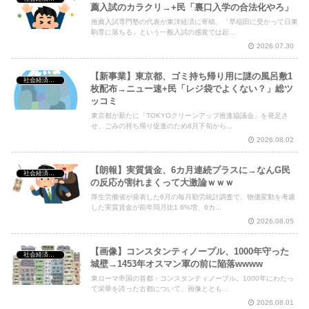
薦入試のカラクリ→+民「裏口入学の合法化やろ」
推薦入試専門塾の代表が東洋経済に寄稿、「早稲田に受かって日東
駒専に落ちる」という一般入試の感覚では起...
2026.07.30
【新事業】東京都、ゴミ持ち帰り用に謎の風呂敷1
社会経済・政治
枚配布→ニュー速+民「レジ袋でよくない？」総ツ
ッコミ
東京都が新たに「TOKYOクリーンアップ推進協議会」を発足さ
せ、ごみの持ち帰り促進のため8月下旬から...
2026.08.02
【朗報】実質賃金、6カ月連続プラスに→なんG民
社会経済・政治
の反応が割れまくって大激論ｗｗｗ
厚生労働省が発表した6月の毎月勤労統計調査で、物価変動を考慮
した実質賃金が前年同月比1.6%増、6カ...
2026.08.05
【画像】コンスタンティノープル、1000年守った
社会経済・政治
城壁→1453年オスマン軍の前に陥落wwww
東ローマ帝国の首都・コンスタンティノープル。1000年にわたっ
て栄華を誇った古都について、画像ととも...
2026.08.01