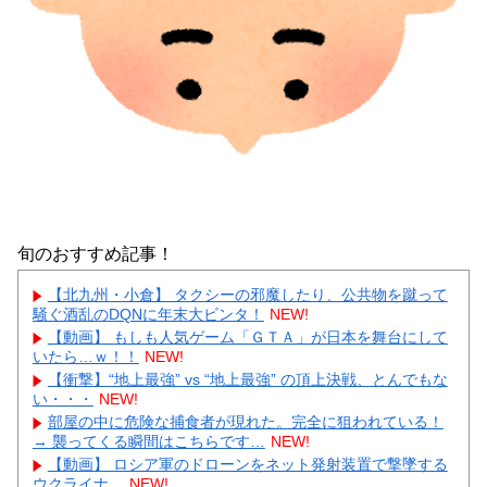
旬のおすすめ記事！
【北九州・小倉】 タクシーの邪魔したり、公共物を蹴って
騒ぐ酒乱のDQNに年末大ビンタ！
NEW!
【動画】 もしも人気ゲーム「ＧＴＡ」が日本を舞台にして
いたら…ｗ！！
NEW!
【衝撃】“地上最強” vs “地上最強” の頂上決戦、とんでもな
い・・・
NEW!
部屋の中に危険な捕食者が現れた。完全に狙われている！
→ 襲ってくる瞬間はこちらです…
NEW!
【動画】 ロシア軍のドローンをネット発射装置で撃墜する
ウクライナ。
NEW!