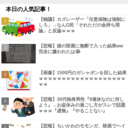
務員試験に合格とは書いてないんですが…」とツッコミを受けまく
本日の人気記事！
り……他
NEW!
【画像】 加藤綾子アナ、無防備パ○チラ撮られちゃう
NEW!
【物議】カズレーザー「任意保険は強制に
【急増】「外国人受け入れ反対」56.3％に わずか2年で20.7ポ
しろ」→なんG民「それただの金持ち理
イント増、東大調査「若い世代ほど増加」他
NEW!
論」と反論ｗｗｗ
【エヴァンゲリオン】ロボ道「エヴァンゲリオン弐号機（TVシリ
ーズVer.）」アクションフィギュア【彩色原型公開】他
NEW!
【動画】 歌舞伎町女子さん、ラブホに行きたすぎてご乱心ｗｗｗ
【悲報】娘の部屋に無断で入った結果ww
ｗｗｗ
NEW!
完全に嫌われたは😭
【画像】 大久保佳代子さん、やっぱりドスケベだったｗｗｗｗｗ
ｗ
NEW!
【画像】1500円のガシャポンを回した結果
ｗｗｗｗｗｗｗｗｗｗｗｗｗｗｗｗｗｗｗ
ｗｗ
Powered by livedoor 相互RSS
【悲報】30代独身男性『9連休なのに何し
よう』→お盆休みの過ごし方がスレで話題
ｗｗｗ『虚無』『やることない』
【悲報】ちいかわのモモンガ、映画でヘイ