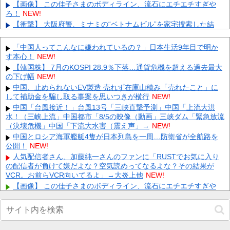
【画像】 この佳子さまのボディライン、流石にエチエチすぎや
ろ！
NEW!
【衝撃】 大阪府警、ミナミの“ベトナムビル”を家宅捜索した結
果・・・・・・
NEW!
【悲報】 ワイ「ラーメン一袋だけじゃ足らんわ！二袋作った
「中国人ってこんなに嫌われているの？」日本生活9年目で明か
ろ！」→結果ｗｗｗ
NEW!
す本心！
NEW!
菅井友香ちゃんのスゲエ『ふくらみ』、大変なことになってるっ
【韓国株】 7月のKOSPI 28.9％下落…通貨危機を超える過去最大
て... 他
NEW!
の下げ幅
NEW!
ショートスリーパー「寝たほうがいいよ」の一言にブチギレｗｗ
中国、止められないEV製造 売れず在庫山積み「売れたこと」に
ｗｗｗ （※動画あり） 他
NEW!
して補助金を騙し取る事案を思いつきが横行
NEW!
【ホロライブ】悲報、ニコたんの新居◯◯が無い… 他
NEW!
中国「台風接近！」台風13号「三峡直撃予測」中国「上流大洪
【速報】ルシファーさんの堕落ごはん第6話が無料公開された件
水！（三峡上流」中国都市「8/5の映像（動画」三峡ダム「緊急放流
他
NEW!
（決壊危機」中国「下流大水害（震え声」→
NEW!
【悲報】初の日本代表で感情爆発「使わないんだったら呼ぶ
中国とロシア海軍艦艇4隻が日本列島を一周…防衛省が全航路を
な！」 涙ながらに訴え「俺を何で選んだんだ？」ストライカーの意
公開！
NEW!
地...
NEW!
人気配信者さん、加藤純一さんのファンに「RUSTでお気に入り
【最新画像】 GLAY・TERU＆パフィー亜美、レアな夫婦ショッ
の配信者が負けて嫌だよな？空気読めってなるよな？その結果が
トを公開してしまう！
NEW!
VCR。お前らVCR向いてるよ」→大炎上他
NEW!
【極旨牛鉄板】 吉野家のステーキ定食1500円、ガチで美味そう
【画像】 この佳子さまのボディライン、流石にエチエチすぎや
ｗｗｗ
NEW!
ろ！
NEW!
【P】エッセイスト「原爆を二度と使わせてはならない」→リプ
Powered by livedoor 相互RSS
「もちろん中国の核も非難する？」→即ブロック他
NEW!
【画像】 セクシー女優・白石茉莉奈、ムッチムチボディのマ○毛