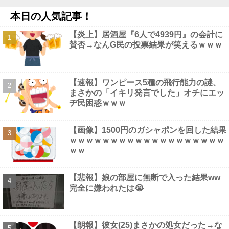
がHすぎる
NEW!
本日の人気記事！
【画像】女性のオ●ニー事情、衝撃の事実が発覚してしまうｗｗ
ｗｗｗｗｗ他
NEW!
【炎上】居酒屋『6人で4939円』の会計に
【巨乳画像】 大躍進中の桃月なしこ、水着グラビアがパーフェク
賛否→なんG民の投票結果が笑えるｗｗｗ
トボディすぎるｗｗｗｗｗｗｗ
NEW!
【悲報】ロシア、じわじわと逝き始める他
NEW!
「日本は危険だ」と吹聴したのを真に受けた中国人旅行客、だが
代替旅行先が日本ほど安全ではなかった結果……他
NEW!
【速報】ワンピース5種の飛行能力の謎、
【画像】 超絶美女(32歳・子持ち)の人妻ボディｗ
NEW!
まさかの「イキリ発言でした」オチにエッ
【最新画像】 田中みな実(39)の乳房、めちゃくちゃデカくなって
ヂ民困惑ｗｗｗ
るやんけ！
NEW!
【画像】1500円のガシャポンを回した結果
ｗｗｗｗｗｗｗｗｗｗｗｗｗｗｗｗｗｗｗ
ｗｗ
Powered by livedoor 相互RSS
【悲報】娘の部屋に無断で入った結果ww
完全に嫌われたは😭
【朗報】彼女(25)まさかの処女だった→な