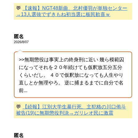
💬
【速報】NGT48新曲、北村優羽が単独センター
→13人選抜でずきもね初当選に板民歓喜ｗ
匿名
2026/8/07
>>無期懲役は事実上の終身刑に近い 幾ら模範囚
になってそれを２０年続けても仮釈放五分五分
くらいだし。 ４０で仮釈放になっても人生やり
直しとか無理やろ。 逆に捕まるまでに自分で名
前...
💬
【続報】江別大学生暴行死、主犯格の川口侑斗
被告(19)に無期懲役判決→ガリレオ民に激震
匿名