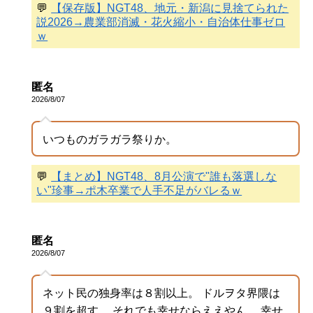
💬
【保存版】NGT48、地元・新潟に見捨てられた
説2026→農業部消滅・花火縮小・自治体仕事ゼロ
ｗ
匿名
2026/8/07
いつものガラガラ祭りか。
💬
【まとめ】NGT48、8月公演で"誰も落選しな
い"珍事→ポ木卒業で人手不足がバレるｗ
匿名
2026/8/07
ネット民の独身率は８割以上。 ドルヲタ界隈は
９割を超す。 それでも幸せならええやん、 幸せ