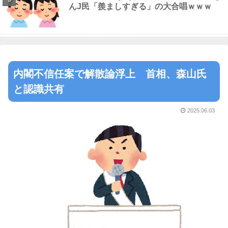
んJ民「羨ましすぎる」の大合唱ｗｗｗ
内閣不信任案で解散論浮上 首相、森山氏
と認識共有
2025.06.03