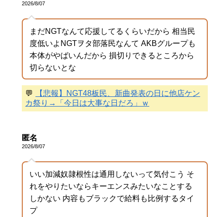
2026/8/07
まだNGTなんて応援してるくらいだから 相当民
度低いよNGTヲタ部落民なんて AKBグループも
本体がやばいんだから 損切りできるところから
切らないとな
💬
【悲報】NGT48板民、新曲発表の日に他店ケン
カ祭り→「今日は大事な日だろ」ｗ
匿名
2026/8/07
いい加減奴隷根性は通用しないって気付こう そ
れをやりたいならキーエンスみたいなことする
しかない 内容もブラックで給料も比例するタイ
プ