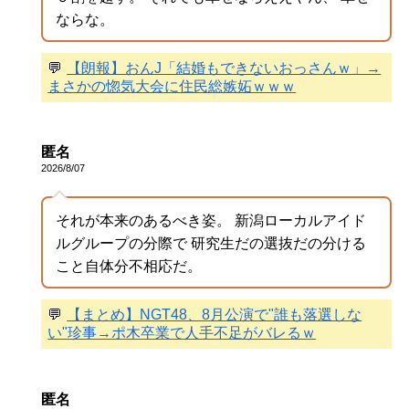
ならな。
💬
【朗報】おんJ「結婚もできないおっさんｗ」→
まさかの惚気大会に住民総嫉妬ｗｗｗ
匿名
2026/8/07
それが本来のあるべき姿。 新潟ローカルアイド
ルグループの分際で 研究生だの選抜だの分ける
こと自体分不相応だ。
💬
【まとめ】NGT48、8月公演で"誰も落選しな
い"珍事→ポ木卒業で人手不足がバレるｗ
匿名