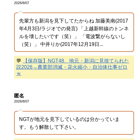
2026/8/07
先輩方も新潟を見下してたからね 加藤美南(2017
年4月3日/ラジオでの発言) 「上越新幹線のトンネ
ルを壊したいです（笑）」 「電波繋がらないし
（笑）」 中井りか(2017年12月19日...
💬
【保存版】NGT48、地元・新潟に見捨てられた
説2026→農業部消滅・花火縮小・自治体仕事ゼロ
ｗ
匿名
2026/8/07
NGTが地元を見下しているのは分かっていま
す。もう解散して下さい。