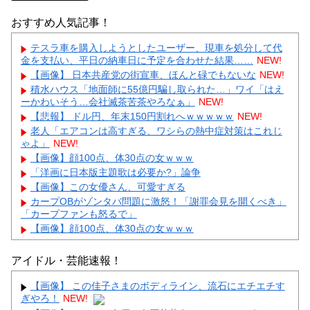
おすすめ人気記事！
テスラ車を購入しようとしたユーザー、現車を処分して代
金を支払い、平日の納車日に予定を合わせた結果……
NEW!
【画像】 日本共産党の街宣車、ほんと碌でもないな
NEW!
積水ハウス「地面師に55億円騙し取られた…」ワイ「はえ
ーかわいそう…会社滅茶苦茶やろなぁ」
NEW!
【悲報】 ドル円、年末150円割れへｗｗｗｗｗ
NEW!
老人「エアコンは高すぎる、ワシらの熱中症対策はこれじ
ゃよ」
NEW!
【画像】顔100点、体30点の女ｗｗｗ
「洋画に日本版主題歌は必要か?」論争
【画像】この女優さん、可愛すぎる
カープOBがゾンタバ問題に激怒！「謝罪会見を開くべき」
「カープファンも怒るで」
【画像】顔100点、体30点の女ｗｗｗ
アイドル・芸能速報！
【画像】 この佳子さまのボディライン、流石にエチエチす
ぎやろ！
NEW!
Powered by livedoor 相互RSS