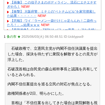
【画像】 この佳子さまのボディライン、流石にエチエチす
ぎやろ！
NEW!
【衝撃】 大阪府警、ミナミの“ベトナムビル”を家宅捜索し
た結果・・・・・・
NEW!
【悲報】 ワイ「ラーメン一袋だけじゃ足らんわ！二袋作っ
たろ！」→結果ｗｗｗ
NEW!
【最新画像】 GLAY・TERU＆パフィー亜美、レアな夫婦シ
ョットを公開してしまう！
NEW!
1
蚤の市 ★
2025/06/03(火) 06:50:48.51 ID:UcbIypss9
【極旨牛鉄板】 吉野家のステーキ定食1500円、ガチで美味
そうｗｗｗ
NEW!
【物議】水川かたまりの授乳姿に“子育て警察”出動→ガル民
石破政権で、立憲民主党が内閣不信任決議案を提出
「私も足組んでた」大合唱ｗｗｗ
NEW!
した場合、採決を待たずに衆院を解散するとの見方が
【物議】小原ブラス『若作りは痛い』発言にガル民激怒→
浮上した。
アラフォー本音噴出ｗｗｗ
NEW!
元AKB社長、22億円申告漏れ 乃木坂46運営会社の株式を
石破茂首相は自民党の森山裕幹事長と認識を共有して
パチンコ京楽産業に譲渡【ノース・リバー】【窪田康志】
いるとみられる。
元AKB社長、22億円申告漏れ 乃木坂46運営会社の株式を
パチンコ京楽産業に譲渡【ノース・リバー】【窪田康志】
内閣不信任案提出を巡る立民の対応が焦点となる。
政権関係者が2日、明らかにした。
首相は「不信任案を出してきた場合は衆院解散も視