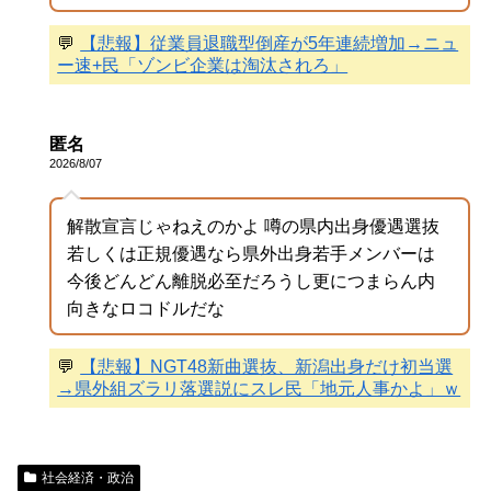
💬
【悲報】従業員退職型倒産が5年連続増加→ニュ
ー速+民「ゾンビ企業は淘汰されろ」
匿名
2026/8/07
解散宣言じゃねえのかよ 噂の県内出身優遇選抜
若しくは正規優遇なら県外出身若手メンバーは
今後どんどん離脱必至だろうし更につまらん内
向きなロコドルだな
💬
【悲報】NGT48新曲選抜、新潟出身だけ初当選
→県外組ズラリ落選説にスレ民「地元人事かよ」ｗ
社会経済・政治