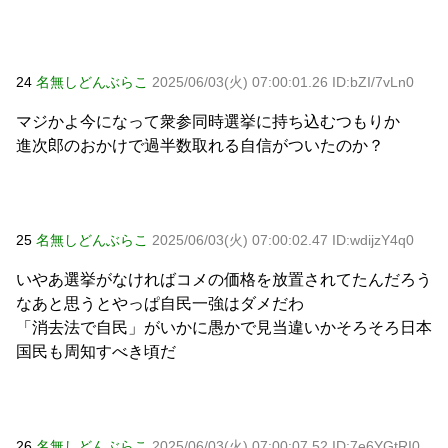
24
名無しどんぶらこ
2025/06/03(火) 07:00:01.26 ID:bZI/7vLn0
マジかよ今になって衆参同時選挙に持ち込むつもりか
進次郎のおかけで過半数取れる自信がついたのか？
25
名無しどんぶらこ
2025/06/03(火) 07:00:02.47 ID:wdijzY4q0
いやあ選挙がなければコメの価格を放置されてたんだろう
なあと思うとやっぱ自民一強はダメだわ
「消去法で自民」がいかに愚かで見当違いかそろそろ日本
国民も周知すべき頃だ
26
名無しどんぶらこ
2025/06/03(火) 07:00:07.52 ID:7e6YGtRI0