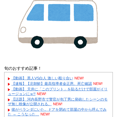
旬のおすすめ記事！
【動画】 黒人VS白人 激しい殴り合い
NEW!
【速報】【北朝鮮】最高指導者金正恩、死亡確認
NEW!
【動画】 天井に「このプリント」を貼るだけで部屋がイリ
ュージョンにｗ!!
NEW!
【話題】 河内長野市で警官が包丁男に発砲したシーンのモ
ザ無し映像が公開される。
NEW!
彼がベランダにいた。ドアを閉めて部屋の中から呼んでみ
た → こうなった…
NEW!