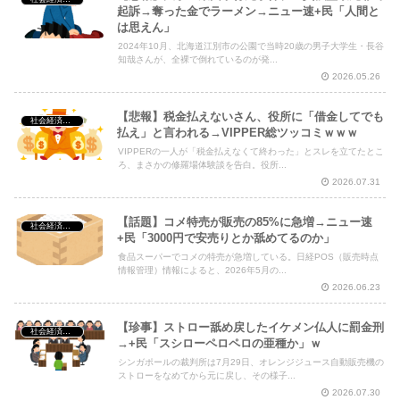
起訴→奪った金でラーメン→ニュー速+民「人間と
は思えん」
2024年10月、北海道江別市の公園で当時20歳の男子大学生・長谷
知哉さんが、全裸で倒れているのが発...
2026.05.26
【悲報】税金払えないさん、役所に「借金してでも
社会経済・政治
払え」と言われる→VIPPER総ツッコミｗｗｗ
VIPPERの一人が「税金払えなくて終わった」とスレを立てたとこ
ろ、まさかの修羅場体験談を告白。役所...
2026.07.31
【話題】コメ特売が販売の85%に急増→ニュー速
社会経済・政治
+民「3000円で安売りとか舐めてるのか」
食品スーパーでコメの特売が急増している。日経POS（販売時点
情報管理）情報によると、2026年5月の...
2026.06.23
【珍事】ストロー舐め戻したイケメン仏人に罰金刑
社会経済・政治
→+民「スシローペロペロの亜種か」ｗ
シンガポールの裁判所は7月29日、オレンジジュース自動販売機の
ストローをなめてから元に戻し、その様子...
2026.07.30