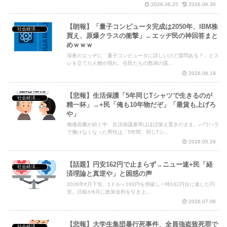
2026.06.25
2026.06.30
【朗報】「量子コンピュータ完成は2050年、IBM株
社会経済・政治
買え、原爆クラスの衝撃」←エッヂ民の神回答まと
めｗｗｗ
深夜のエッヂに「量子コンピュータに詳しいけど質問ある？」とス
レを立てた人物が現れ、住民たちの怒涛の質...
2026.06.19
【悲報】生活保護「5年同じTシャツで生きるのが
社会経済・政治
精一杯」→+民「俺も10年物だぞ」「最賃も上げろ
や」
物価高騰が続く中、生活保護基準はほぼ据え置きのまま。パワハラ
で働けなくなった男性は「5年間、同じTシ...
2026.05.26
【話題】円安162円で止まらず→ニュー速+民「経
社会経済・政治
済理論と真逆や」と困惑の声
2026年6月下旬、1ドル＝160円を突破し一時162円台に達した円
安。日銀が6月に政策金利を引き上...
2026.07.06
【悲報】大学生集団暴行死事件、全員強盗致死罪で
社会経済・政治