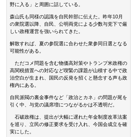
Powered by livedoor 相互RSS
野に入る」と周囲に話している。
森山氏も同様の認識を自民幹部に伝えた。昨年10月
の衆院選以降、自民、公明両党による少数与党下で厳
しい政権運営を強いられてきた。
解散すれば、夏の参院選に合わせた衆参同日選となる
可能性がある。
ただコメ問題を含む物価高対策やトランプ米政権の
高関税措置への対応など喫緊の課題が山積する中で政
治空白が生まれ、国民の反発を招くと懸念する声も政
権内にある。
自民派閥の裏金事件など「政治とカネ」の問題が尾を
引く中、与党の議席増につながるかは不透明だ。
石破政権は、提出が大幅に遅れた年金制度改革法案
を巡り、立民の修正要求を受け入れ、今国会成立を確
実にした。