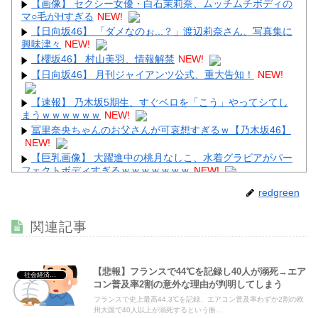
【画像】 セクシー女優・白石茉莉奈、ムッチムチボディの
マ○毛がHすぎる
NEW!
【日向坂46】 「ダメなのぉ...？」渡辺莉奈さん、写真集に
興味津々
NEW!
【櫻坂46】 村山美羽、情報解禁
NEW!
【日向坂46】 月刊ジャイアンツ公式、重大告知！
NEW!
【速報】 乃木坂5期生、すぐベロを「こう」やってシてし
まうｗｗｗｗｗｗ
NEW!
冨里奈央ちゃんのお父さんが可哀想すぎるｗ【乃木坂46】
NEW!
【巨乳画像】 大躍進中の桃月なしこ、水着グラビアがパー
フェクトボディすぎるｗｗｗｗｗｗｗ
NEW!
【画像】 超絶美女(32歳・子持ち)の人妻ボディｗ
NEW!
redgreen
【最新画像】 田中みな実(39)の乳房、めちゃくちゃデカく
関連記事
なってるやんけ！
NEW!
【悲報】フランスで44℃を記録し40人が溺死→エア
社会経済・政治
コン普及率2割の意外な理由が判明してしまう
フランスで史上最高44.3℃を記録、エアコン普及率わずか2割の欧
Powered by livedoor 相互RSS
州大国で40人以上が溺死するという衝...