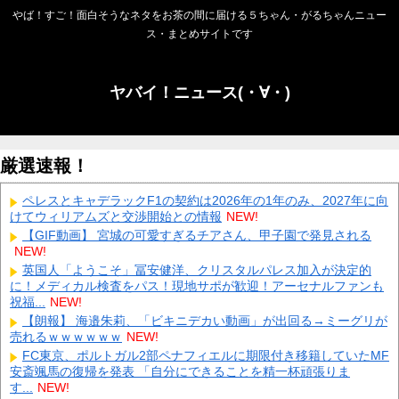
やば！すご！面白そうなネタをお茶の間に届ける５ちゃん・がるちゃんニュー
ス・まとめサイトです
ヤバイ！ニュース(・∀・)
厳選速報！
ペレスとキャデラックF1の契約は2026年の1年のみ、2027年に向
けてウィリアムズと交渉開始との情報
NEW!
【GIF動画】 宮城の可愛すぎるチアさん、甲子園で発見される
NEW!
英国人「ようこそ」冨安健洋、クリスタルパレス加入が決定的
に！メディカル検査をパス！現地サポが歓迎！アーセナルファンも
祝福...
NEW!
【朗報】 海邉朱莉、「ビキニデカい動画」が出回る→ミーグリが
売れるｗｗｗｗｗｗ
NEW!
FC東京、ポルトガル2部ペナフィエルに期限付き移籍していたMF
安斎颯馬の復帰を発表 「自分にできることを精一杯頑張りま
す...
NEW!