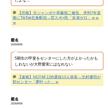
だよな…
💬
【悲報】元ジャンポケ斉藤慎二被告、求刑7年直
後にTikTok乞食配信→芸スポ+民「反省ゼロ」ｗｗ
ｗ
匿名
2026/8/09
5期生の甲斐をセンターにした方がよかったかも
しれないが大野愛実にはなれない
💬
【速報】NGT48 12th選抜13人発表→北村優羽が
初センター「夢叶った」ｗ
匿名
2026/8/09