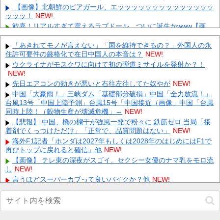
【画像】北朝鮮のビアガール、エッッッッッッッッッッッッッッ
ッッッ！
NEW!
歓喜！リアルすぎて震えるラブドール、ついに誕生かwww【画
像】 他
NEW!
マイナンバーカード持つ市民に「5000円分」ポイント給付、京都
「あきれてモノが言えない」「国を維持できるの？」外国人の永
市が開始…スマホを持ってない人には食料品など支給 他
住許可要件の厳格化で在日中国人の本音は？
NEW!
NEW!
【にじさんじ】すこや、母親に「ゴミ持ってきなさいよ！」→ お
ウクライナがモスクワに向けて初の弾道ミサイルを発射か？！
しり振りながら「いーやーヤダヤダ」した結果ガチめにしばかれ
NEW!
る...
NEW!
先日エアコンの効きが悪いと右往左往してた奴やが
NEW!
【悲報】PS5本体、ついにゲオのチラシから消える… 他
NEW!
中国「大豪雨！」三峡ダム「基礎部分破損」中国「全力放流！」
台風13号「中国上陸予測」台風15号「中国接近（画像」中国「台風
【悲報】ショートスリーパー堀、誹謗中傷を受けて突然泣き出す
ｗｗｗｗｗｗｗｗ 他
同時上陸！（穀物生産が壊滅危機」→
NEW!
NEW!
【画像】 例の美人すぎるおにぎり屋さん、裏でおっさんが握って
【悲報】 中国、橋の欄干が強風一発で粉々に 鉄筋ゼロ 当局「接
いたｗｗｗｗｗｗｗｗｗｗｗｗｗｗｗｗｗ
着剤でくっつけただけ」「正常で、品質問題はない」
NEW!
NEW!
元いいとも青年隊、中居正広の”素顔”を暴露
海外F1記者「ホンダは2027年もしくは2028年のはじめにはF1で
NEW!
再びトップに戻れると確信」他
NEW!
Powered by livedoor 相互RSS
【画像】 テレ東の深夜がスゴイ、セクシー女優のナマ乳をモロ流
し
NEW!
言うほどスーパーカブって良いバイクか？他
NEW!
【動画】 役満ボディ・岡田紗佳(32)、ダンスで乳が大暴れ！
NEW!
【カープ実況】鈴木健矢(ブルペンデー)vs片山皓心【広島-DeNA/
横浜スタジアム】他
NEW!