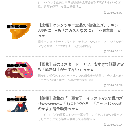
(´・ω・`) 小学生向け中学受験塾の夏季合宿が22泊23日という衝
撃。月額50万円で1日12時間以...
2026.08.03
【悲報】ケンタッキー全品の3割値上げ、チキン
生活・雑談・恋愛
330円に→+民「スカスカなのに」「不買宣言」ｗ
ｗｗ
日本ケンタッキー・フライド・チキン（KFC）が、オリジナルチキ
ンなど全メニューの約3割にあたる商品を...
2026.05.12
【画像】昔のミスタードーナツ、安すぎて話題ＷＷ
生活・雑談・恋愛
Ｗ「給料は上がってない」ｗｗｗ
懐かしの時代のミスタードーナツの価格表が話題に。今と比べると
ドーナツが80円代という異次元の安さ（笑...
2026.07.29
【朗報】高校の「一軍女子」イラストがXで爆バズ
生活・雑談・恋愛
りwwwwww→「顔コピペやろ」「こっちじゃねえ
のかよ」論争勃発ｗｗｗ
（゚∀゚）「どの高校にもいた一軍女子」のイラストがXで爆バズ
りしてて引用でも論争が勃発してる模様ｗｗ...
2026.05.14