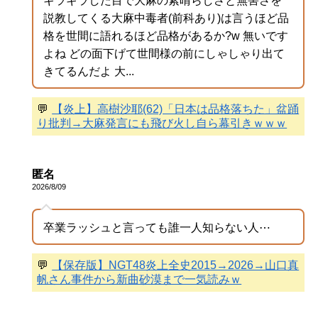
ギラギラした目で大麻の素晴らしさと無害さを
説教してくる大麻中毒者(前科あり)は言うほど品
格を世間に語れるほど品格があるか?w 無いです
よね どの面下げて世間様の前にしゃしゃり出て
きてるんだよ 大...
💬
【炎上】高樹沙耶(62)「日本は品格落ちた」盆踊
り批判→大麻発言にも飛び火し自ら幕引きｗｗｗ
匿名
2026/8/09
卒業ラッシュと言っても誰一人知らない人⋯
💬
【保存版】NGT48炎上全史2015→2026→山口真
帆さん事件から新曲砂漠まで一気読みｗ