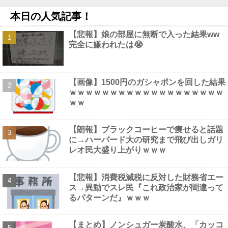
【画像】 44歳女性「こんなおばさんでいいの…？」
NEW!
本日の人気記事！
【速報】中比スカボロー礁を巡る問題で遂に米国参戦、まさかの
こっち擁護であっち批判！！他
NEW!
【悲報】娘の部屋に無断で入った結果ww
絵師「このイラストを描く過程をタイムラプスで動画にしまし
完全に嫌われたは😭
た！」→とんでもないものが映り込んで16万いいね他
NEW!
【画像】 男の87%はお○ぱいに目がいってスマホケースに気づか
ない自撮りｗ
NEW!
【動画】 巨乳女子さん、コメダ珈琲で発情してしまった結果ｗｗ
【画像】1500円のガシャポンを回した結果
ｗｗｗｗ
NEW!
ｗｗｗｗｗｗｗｗｗｗｗｗｗｗｗｗｗｗｗ
ｗｗ
【朗報】ブラックコーヒーで痩せると話題
に→ハーバード大の研究まで飛び出しガリ
Powered by livedoor 相互RSS
レオ民大盛り上がりｗｗｗ
【悲報】消費税減税に反対した財務省エー
ス→異動でスレ民『これ政治家が間違って
るパターンだ』ｗｗｗ
【まとめ】ノンシュガー炭酸水、「カッコ