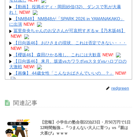
モロ流し
NEW!
【動画】 役満ボディ・岡田紗佳(32)、ダンスで乳が大暴
れ！
NEW!
Powered by livedoor 相互RSS
【NMB48】 NMB48が「SPARK 2026 in YAMANAKAKO」
に出演
NEW!
冨里奈央ちゃんのお父さんが可哀想すぎるｗ【乃木坂46】
NEW!
【日向坂46】 おひさまの現状、これは否定できない・・・
NEW!
【櫻坂46】 森田ひかる推し、これには大歓喜
NEW!
【日向坂46】 来月、坂道vsカワラボvsスタダvsハロプロの
大激戦
NEW!
【画像】 44歳女性「こんなおばさんでいいの…？」
NEW!
【画像】 男の87%はお○ぱいに目がいってスマホケースに
redgreen
気づかない自撮りｗ
NEW!
【動画】 巨乳女子さん、コメダ珈琲で発情してしまった結
関連記事
果ｗｗｗｗｗｗ
NEW!
【悲報】小学生の塾合宿22泊23日・月50万円で1日
生活・雑談・恋愛
12時間勉強→『つまんない大人に育つ』vs『親は
大喜び』ｗｗｗ
Powered by livedoor 相互RSS