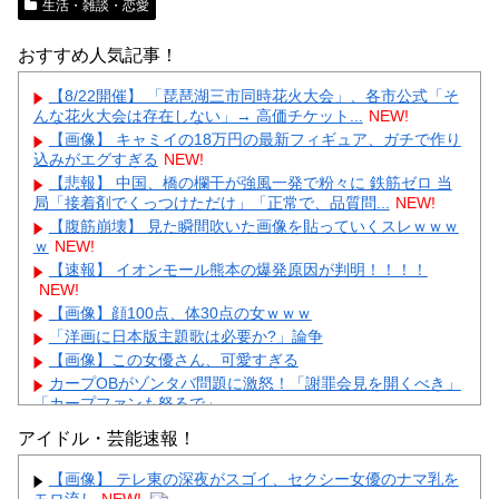
生活・雑談・恋愛
おすすめ人気記事！
【8/22開催】 「琵琶湖三市同時花火大会」、各市公式「そ
んな花火大会は存在しない」→ 高価チケット...
NEW!
【画像】 キャミイの18万円の最新フィギュア、ガチで作り
込みがエグすぎる
NEW!
【悲報】 中国、橋の欄干が強風一発で粉々に 鉄筋ゼロ 当
局「接着剤でくっつけただけ」「正常で、品質問...
NEW!
【腹筋崩壊】 見た瞬間吹いた画像を貼っていくスレｗｗｗ
ｗ
NEW!
【速報】 イオンモール熊本の爆発原因が判明！！！！
NEW!
【画像】顔100点、体30点の女ｗｗｗ
「洋画に日本版主題歌は必要か?」論争
【画像】この女優さん、可愛すぎる
カープOBがゾンタバ問題に激怒！「謝罪会見を開くべき」
「カープファンも怒るで」
【画像】顔100点、体30点の女ｗｗｗ
アイドル・芸能速報！
【画像】 テレ東の深夜がスゴイ、セクシー女優のナマ乳を