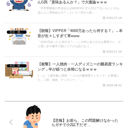
んG民「意味あるんか？」で大激論ｗｗｗ
「中学受験組の半分以上はMARCHにすら行けてないらしいやん、
ほんとに意味あんの？」という一言から始...
2026.07.19
【朗報】VIPPER「4000万あったら何する？」→本
生活・雑談・恋愛
音が生々しすぎて草www
「4000万あったら何する？」――VIPにありがちな夢想スレ、か
と思いきや後半で急にリアルな話になっ...
2026.07.19
【衝撃】一人焼肉・一人ディズニーの難易度ランキ
生活・雑談・恋愛
ング→年が経つと余裕になるｗｗｗ
(´・ω・`) 掲示板に突然「一人○○の難易度ランキング」が登場し
た。二郎、焼肉、ディズニー...「...
2026.08.02
【悲報】お前ら、この問題解けなかった
らガチで小2以下だぞ…