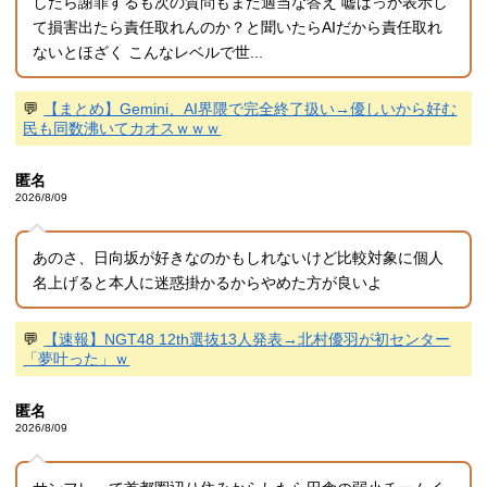
したら謝罪するも次の質問もまた適当な答え 嘘ばっか表示し
て損害出たら責任取れんのか？と聞いたらAIだから責任取れ
ないとほざく こんなレベルで世...
💬
【まとめ】Gemini、AI界隈で完全終了扱い→優しいから好む
民も同数沸いてカオスｗｗｗ
匿名
2026/8/09
あのさ、日向坂が好きなのかもしれないけど比較対象に個人
名上げると本人に迷惑掛かるからやめた方が良いよ
💬
【速報】NGT48 12th選抜13人発表→北村優羽が初センター
「夢叶った」ｗ
匿名
2026/8/09