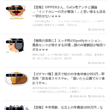
【悲報】VIPPERさん、CoCo壱アンチと議論
生活・雑談・恋愛
→「インドカレーの方が最強！」と言い張るも店名
一切出せないｗｗｗ
「CoCo壱は高い！」「インドカレーの方がうまい！」——VIPで
は定期的に勃発するこの論争、今回もガ...
2026.05.09
【梅雨の深夜に】エッヂ民のSpotifyセッション、
生活・雑談・恋愛
選曲センスが深すぎる20選→謎のAI爺解説が毎回ツ
ボるｗｗｗ
梅雨の深夜、エッヂ掲示板で謎の「Spotify部」が集結。参加者が
思い思いに曲をぶち込む中、謎のAI...
2026.06.16
【ガチヤバ報】楽天で松のや冷食48食が201円→即
生活・雑談・恋愛
完売「担当者スヤスヤw」「届いたら公園でカツ食
おうやｗ」
楽天市場の松のや公式ストアで、冷凍カツ（トンカツ・カツカレ
ー）の48食分がなんと201円という衝撃の...
2026.06.26
2026.06.30
【悲報】中学受験、公立との学費差1000万円→な
生活・雑談・恋愛