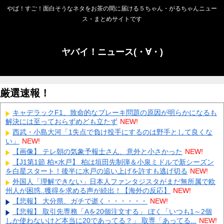
やば！すご！面白そうなネタをお茶の間に届ける５ちゃん・がるちゃんニュー
ス・まとめサイトです
ヤバイ！ニュース(・∀・)
厳選速報！
キャデラックF1、致命的なブレーキ問題の原因が明らかになるも
解決には至っておらずめども立たず
NEW!
西武・小島大河「1失点で負け投手にするのは野手として良くな
い」
NEW!
【画像】 テレ朝の気象予報士さん、意外と小さかった
NEW!
【J1第1節 柏×水戸】 柏は垣田先制弾＆小泉ミドルで新シーズン
を白星スタート！後半に水戸の追い上げを許すも逃げ切る
NEW!
外国人「理解できない」日本人ファンタジスタがまだ無所属で欧
州人が困惑..獲得を求める声が続出！【海外の反応】
NEW!
【悲報】 大分県、ガチで逝く・・・・・・
NEW!
【悲報】 取引先専務「Aを20個注文する」 ぼく「いつも1～2個
しか使わないけど本当に20であってる？」 取専「あってる...
NEW!