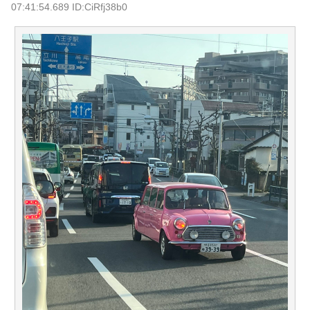
07:41:54.689 ID:CiRfj38b0
握っていたｗｗｗｗｗｗｗｗｗｗｗｗｗｗｗｗｗ
NEW!
元いいとも青年隊、中居正広の”素顔”を暴露
NEW!
【物議】”子供1人2000万円”にガル民本音爆発→子なし・子
持ち大激論にｗｗｗ
NEW!
【物議】ひろゆき氏に嫁ブチギレ離婚宣言→まさかの結末
にガル民騒然ｗｗｗ
元AKB社長、22億円申告漏れ 乃木坂46運営会社の株式を
パチンコ京楽産業に譲渡【ノース・リバー】【窪田康志】
元AKB社長、22億円申告漏れ 乃木坂46運営会社の株式を
パチンコ京楽産業に譲渡【ノース・リバー】【窪田康志】
Powered by livedoor 相互RSS