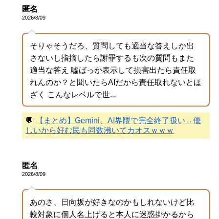
匿名
2026/8/09
そりゃそうだろ、質問しても適当な答えしか出
さないし指摘したら謝罪するも次の質問もまた
適当な答え 嘘ばっか表示して損害出たら責任取
れんのか？と聞いたらAIだから責任取れないとほ
ざく こんなレベルで世...
💬
【まとめ】Gemini、AI界隈で完全終了扱い→優
しいから好む民も同数沸いてカオスｗｗｗ
匿名
2026/8/09
あのさ、日向坂が好きなのかもしれないけど比
較対象に個人名上げると本人に迷惑掛かるから