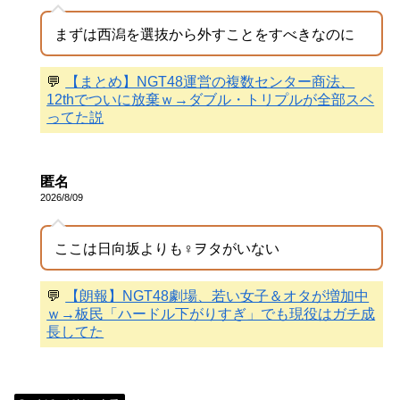
まずは西潟を選抜から外すことをすべきなのに
💬
【まとめ】NGT48運営の複数センター商法、
12thでついに放棄ｗ→ダブル・トリプルが全部スベ
ってた説
匿名
2026/8/09
ここは日向坂よりも♀ヲタがいない
💬
【朗報】NGT48劇場、若い女子＆オタが増加中
ｗ→板民「ハードル下がりすぎ」でも現役はガチ成
長してた