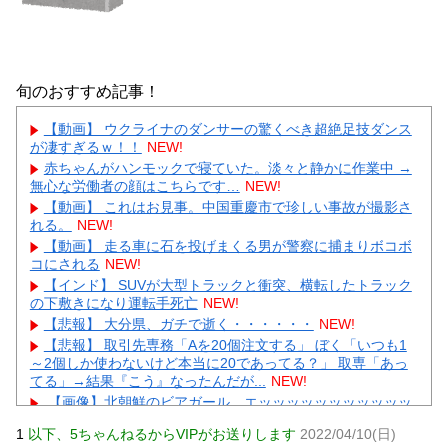
旬のおすすめ記事！
【動画】 ウクライナのダンサーの驚くべき超絶足技ダンス
が凄すぎるｗ！！
NEW!
赤ちゃんがハンモックで寝ていた。淡々と静かに作業中 →
無心な労働者の顔はこちらです…
NEW!
【動画】 これはお見事。中国重慶市で珍しい事故が撮影さ
れる。
NEW!
【動画】 走る車に石を投げまくる男が警察に捕まりボコボ
コにされる
NEW!
【インド】 SUVが大型トラックと衝突、横転したトラック
の下敷きになり運転手死亡
NEW!
【悲報】 大分県、ガチで逝く・・・・・・
NEW!
【悲報】 取引先専務「Aを20個注文する」 ぼく「いつも1
～2個しか使わないけど本当に20であってる？」 取専「あっ
てる」→結果『こう』なったんだが...
NEW!
【画像】北朝鮮のビアガール、エッッッッッッッッッッッ
ッッッッッッ！
NEW!
1
以下、5ちゃんねるからVIPがお送りします
2022/04/10(日)
【画像】 例の美人すぎるおにぎり屋さん、裏でおっさんが