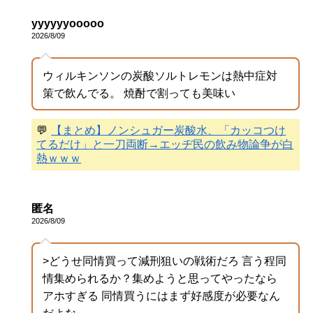
yyyyyyooooo
2026/8/09
ウィルキンソンの炭酸ソルトレモンは熱中症対
策で飲んでる。 焼酎で割っても美味い
💬
【まとめ】ノンシュガー炭酸水、「カッコつけ
てるだけ」と一刀両断→エッヂ民の飲み物論争が白
熱ｗｗｗ
匿名
2026/8/09
>どうせ同情買って減刑狙いの戦術だろ 言う程同
情集められるか？集めようと思ってやったなら
アホすぎる 同情買うにはまず好感度が必要なん