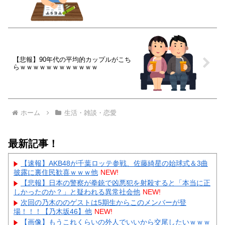
【悲報】90年代の平均的カップルがこち
らｗｗｗｗｗｗｗｗｗｗｗｗ
ホーム
生活・雑談・恋愛
最新記事！
【速報】AKB48が千葉ロッテ参戦、佐藤綺星の始球式＆3曲
披露に裏住民歓喜ｗｗｗ他
NEW!
【悲報】日本の警察が拳銃で凶悪犯を射殺すると「本当に正
しかったのか？」と疑われる異常社会他
NEW!
次回の乃木ののゲストは5期生からこのメンバーが登
場！！！【乃木坂46】他
NEW!
【画像】もうこれくらいの外人でいいから交尾したいｗｗｗ