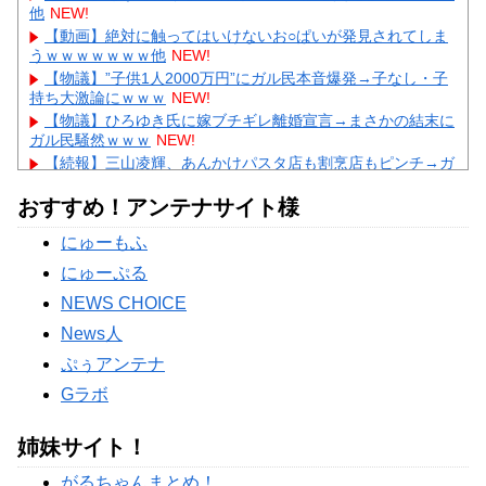
他
NEW!
【動画】絶対に触ってはいけないお○ぱいが発見されてしま
うｗｗｗｗｗｗｗ他
NEW!
【物議】”子供1人2000万円”にガル民本音爆発→子なし・子
持ち大激論にｗｗｗ
NEW!
【物議】ひろゆき氏に嫁ブチギレ離婚宣言→まさかの結末に
ガル民騒然ｗｗｗ
NEW!
【続報】三山凌輝、あんかけパスタ店も割烹店もピンチ→ガ
ル民「自業自得」大合唱ｗｗｗ
おすすめ！アンテナサイト様
【完全まとめ】旦那への不満・夫婦のすれ違い｜ガル民のリ
アル本音を総整理
にゅーもふ
【驚愕】及川光博57歳で再婚発表→まさかのデキ婚にガル民
「57の方が衝撃」ｗｗｗ
にゅーぷる
Powered by livedoor 相互RSS
NEWS CHOICE
News人
ぷぅアンテナ
Gラボ
姉妹サイト！
がるちゃんまとめ！