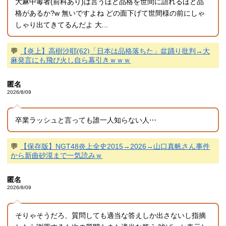
大麻中毒者(前科あり)は言うほど品格を世間に語れるほど品
格があるか?w 無いですよね どの面下げて世間様の前にしゃ
しゃり出てきてるんだよ 大...
💬
【炎上】高樹沙耶(62)「日本は品格落ちた」盆踊り批判→大
麻発言にも飛び火し自ら幕引きｗｗｗ
匿名
2026/8/09
卒業ラッシュと言っても誰一人知らない人⋯
💬
【保存版】NGT48炎上全史2015→2026→山口真帆さん事件
から新曲砂漠まで一気読みｗ
匿名
2026/8/09
そりゃそうだろ、質問しても適当な答えしか出さないし指摘