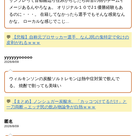
サンフレって首都圏辺り住みからしたら田舎の弱小チームイ
メージあるんやろなぁ。 オリジナル１０でJ１優勝経験もあ
るのに・・・。 在籍してなかったら選手でもそんな感覚なん
かな。 ローカルな感じでこじ...
💬
【悲報】自称元プロサッカー選手、なんJ民の鬼特定で化けの
皮剥がれるｗｗｗ
yyyyyyooooo
2026/8/09
ウィルキンソンの炭酸ソルトレモンは熱中症対策で飲んで
る。 焼酎で割っても美味い
💬
【まとめ】ノンシュガー炭酸水、「カッコつけてるだけ」と
一刀両断→エッヂ民の飲み物論争が白熱ｗｗｗ
匿名
2026/8/09