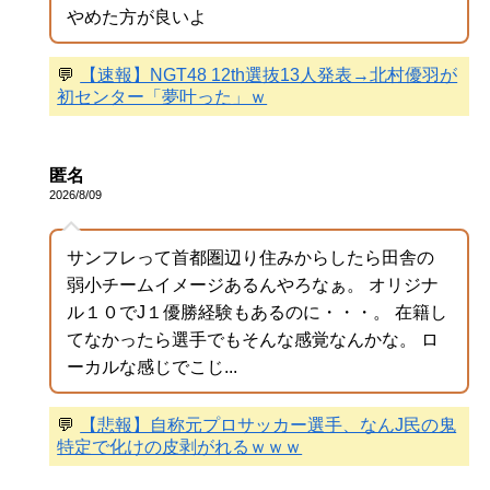
やめた方が良いよ
💬
【速報】NGT48 12th選抜13人発表→北村優羽が
初センター「夢叶った」ｗ
匿名
2026/8/09
サンフレって首都圏辺り住みからしたら田舎の
弱小チームイメージあるんやろなぁ。 オリジナ
ル１０でJ１優勝経験もあるのに・・・。 在籍し
てなかったら選手でもそんな感覚なんかな。 ロ
ーカルな感じでこじ...
💬
【悲報】自称元プロサッカー選手、なんJ民の鬼
特定で化けの皮剥がれるｗｗｗ