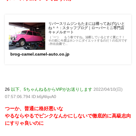
リバースリムジンもたまには構ってあげないと
ね＾＾ : スタッフブログ｜ローバーミニ専門店
キャメルオート
（ ´ー‘）ゞ もう春ですね。油断しているとすぐ夏に？！
その前に今度はホントにダイエットするのだ！の石川です
♪外出自粛で...
brog-camel.camel-auto.co.jp
26
以下、5ちゃんねるからVIPがお送りします
2022/04/10(日)
07:57:06.794 ID:k6jAfqxA0
つーか、普通に格好悪いな
やるならやるでピンクなんかにしないで徹底的に高級志向
にすりゃ良いのに