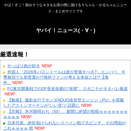
やば！すご！面白そうなネタをお茶の間に届ける５ちゃん・がるちゃんニュー
ス・まとめサイトです
ヤバイ！ニュース(・∀・)
厳選速報！
やっぱり肉が好き
NEW!
外国人「2026年バロンドールは誰が受賞すべき?」エンバペ、今
季無冠でも初受賞か!?海外ファンが考える本命とは!?【海
外...
NEW!
FC東京開幕戦でのDF長友佑都の“挨拶”、スポニチがネタバレ報道
NEW!
【動画】 撮影走行でホンダADUO改良型エンジン（PU）を搭載
したアストンマーチンが“いい音”と話題に
NEW!
【悲報】 氷河期弱おぢ（50）、新聞に絶望の投稿ｗｗｗｗｗｗｗ
ｗｗｗｗ
NEW!
日本代表、絶対負けられないスペイン戦で大ピンチ、その理由が
これｗｗｗｗ 他
NEW!