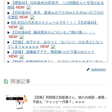
【櫻坂46】 日向坂46大田美月、この四期生らと交流がある
模様
NEW!
Powered by livedoor 相互RSS
【日向坂46】 来月、坂道vsカワラボvsスタダvsハロプロの
大激戦
NEW!
8/8 本日の乃木活スケジュールです！！！【乃木坂46】
NEW!
【日向坂46】 藤嶌果歩さん"ホンモノ"感が凄い・・・
NEW!
【悲報】 佳子さま、あやうく「おパンツ」がお見えになっ
てしまうｗｗｗｗｗ
NEW!
【画像】 加藤綾子アナ、無防備パ○チラ撮られちゃう
NEW!
【動画】 歌舞伎町女子さん、ラブホに行きたすぎてご乱心
ｗｗｗｗｗｗ
NEW!
redgreen
【画像】 大久保佳代子さん、やっぱりドスケベだったｗｗ
ｗｗｗｗ
NEW!
関連記事
ジャッキー・チェン「濃いメンツでお酒飲んだw(パシャ」
NEW!
【悲報】阿部慎之助監督さん、娘のAI相談→逮捕→
芸能・スポーツ・Youtuber
手紙も「チャッピー代筆？」ｗｗｗ
セ・パ交流戦開幕の前夜、読売巨人軍の阿部慎之助監督（47）が
自宅で現行犯逮捕されるという衝撃的なニュ...