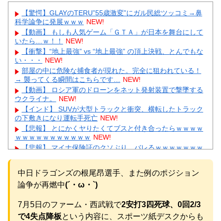
【驚愕】GLAYのTERU”55歳激変”にガル民総ツッコミ→鼻
科学論争に発展ｗｗｗ
NEW!
【動画】 もしも人気ゲーム「ＧＴＡ」が日本を舞台にして
いたら…ｗ！！
NEW!
【衝撃】“地上最強” vs “地上最強” の頂上決戦、とんでもな
い・・・
NEW!
部屋の中に危険な捕食者が現れた。完全に狙われている！
→ 襲ってくる瞬間はこちらです…
NEW!
【動画】 ロシア軍のドローンをネット発射装置で撃墜する
ウクライナ。
NEW!
【インド】 SUVが大型トラックと衝突、横転したトラック
の下敷きになり運転手死亡
NEW!
【悲報】 とにかくヤりたくてブスと付き合ったらｗｗｗｗ
ｗｗｗｗｗｗｗｗｗｗｗ
NEW!
【悲報】 マイナ保険証のクソぶり、バレるｗｗｗｗｗｗｗ
ｗｗ
NEW!
【画像】 週刊少年ジャンプ、「ロクのおかしな家」とかい
中日ドラゴンズの根尾昂選手、また例のポジション
う微妙な漫画を巻頭カラーにしたせいで100万部切る
NEW!
論争が再燃中
(´・ω・`)
飲み屋でケンカした相手をコロした男の弁護をした。そし
て数年後、因果応報を思わせる出来事が…
NEW!
7月5日のファーム・西武戦で
2安打3四死球、0回2/3
【警告】 医師「米国では”ヘロインと同じくらいヤバい
薬”が日本では平気で処方されてる」
NEW!
で4失点降板
という内容に、スポーツ紙デスクからも