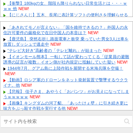
【衝撃】180kgの女、階段も降りられない日常生活とは・・・ｗ
ｗｗ 他
NEW!
【にじさんじ】五木、長尾に表計算ソフトの便利さを理解らせる
『エクセルに感動してるおじさん見てなんか感動する』 他
NEW!
【衝撃】ヴェイン運極のラスゲがヤバすぎるｗｗｗ 他
NEW!
「あきれてモノが言えない」「国を維持できるの？」外国人の永
住許可要件の厳格化で在日中国人の本音は？
【悲報】ワイ、半導体で破産寸前ｗｗｗｗｗｗｗｗｗｗ 他
NEW!
NEW!
【悲報】 とにかくヤりたくてブスと付き合ったらｗｗｗｗｗｗｗ
【鹿児島】 突然右折し路面電車と衝突 乗っていた男女3人は車を
ｗｗｗｗｗｗｗｗ
放置しダッシュで逃走中
NEW!
NEW!
【悲報】 マイナ保険証のクソぶり、バレるｗｗｗｗｗｗｗｗｗ
"テレビ大好き"高齢者の「テレビ離れ」が始まった
NEW!
NEW!
【イオンモール熊本】 一転して話が変わってくる「従業員の避難
誘導の証言が複数」イオン側が社内規定に抵触していた疑い
【画像】 週刊少年ジャンプ、「ロクのおかしな家」とかいう微妙
NEW!
な漫画を巻頭カラーにしたせいで100万部切る
NEW!
1944年7月、グアム島に上陸作戦を展開する米海兵隊を空撮！
NEW!
飲み屋でケンカした相手をコロした男の弁護をした。そして数年
後、因果応報を思わせる出来事が…
NEW!
【動画】ロシア軍のドローンをネット発射装置で撃墜するウクラ
イナ。他
【警告】 医師「米国では”ヘロインと同じくらいヤバい薬”が日本
NEW!
では平気で処方されてる」
NEW!
【悲報】 佳子さま、あやうく「おパンツ」がお見えになってしま
うｗｗｗｗｗ
NEW!
Powered by livedoor 相互RSS
【画像】キングダムの河了貂、「あったけぇ壁」に引き続き更に
味方をぶっ殺す作戦を実行する他
NEW!
【画像】 加藤綾子アナ、無防備パ○チラ撮られちゃう
NEW!
2026スーパーフォーミュラ第8戦「SUGO」決勝結果他
NEW!
【動画】 歌舞伎町女子さん、ラブホに行きたすぎてご乱心ｗｗｗ
ｗｗｗ
NEW!