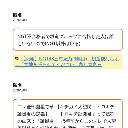
匿名
2026/8/08
NGT不合格者で坂道グループに合格した人は誰
もいないので(NGT以外はいる)
💬
【悲報】NGT48三村妃乃(9年目)、初選抜ならず
→「意地を張らせてください」留年宣言ｗ
匿名
2026/8/08
コレ全部図星で草 【キチガイ人望民・トロキチ
証拠君の定義】 ・「トロキチ証拠君」って蔑称
の由来：「証拠君」→5年前からこのスレで人望