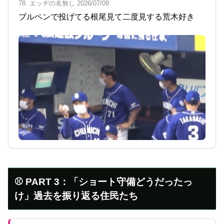
78. エッヂの名無し 2026/07/09
ブルペンで投げてる根尾見て二度見する荒木好き
⚾ PART 3：「ショート守備どうだったっ
け」過去を振り返る住民たち