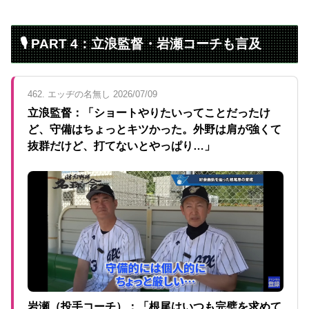
🎙 PART 4：立浪監督・岩瀬コーチも言及
462. エッヂの名無し 2026/07/09
立浪監督：「ショートやりたいってことだったけ
ど、守備はちょっとキツかった。外野は肩が強くて
抜群だけど、打てないとやっぱり…」
岩瀬（投手コーチ）：「根尾はいつも完璧を求めて