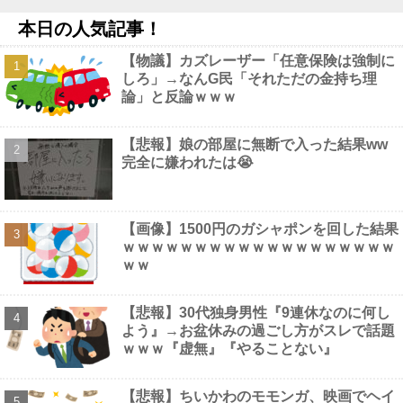
論争になった「ディスク販売終了」、カプコンの回答と衝撃の詳
本日の人気記事！
細がコチラ・・・「え？ウチはデジタルが9割なんで特に影響ない
っすよｗ」他
NEW!
【物議】カズレーザー「任意保険は強制に
【速報】習近平が愛国心を煽った結果、日本兵を撃退する「抗日
しろ」→なんG民「それただの金持ち理
テーマパーク」が各地で人気 1000人超が軍服姿で一斉突撃！他
論」と反論ｗｗｗ
NEW!
【画像】 大久保佳代子さん、やっぱりドスケベだったｗｗｗｗｗ
ｗ
NEW!
【悲報】娘の部屋に無断で入った結果ww
ジャッキー・チェン「濃いメンツでお酒飲んだw(パシャ」
NEW!
完全に嫌われたは😭
【画像】1500円のガシャポンを回した結果
ｗｗｗｗｗｗｗｗｗｗｗｗｗｗｗｗｗｗｗ
Powered by livedoor 相互RSS
ｗｗ
【悲報】30代独身男性『9連休なのに何し
よう』→お盆休みの過ごし方がスレで話題
ｗｗｗ『虚無』『やることない』
【悲報】ちいかわのモモンガ、映画でヘイ