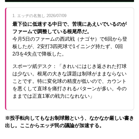
1. エッヂの名無し 2026/07/09
最下位に低迷する中日で、苦境にあえいでいるのが
ファームで調整している根尾昂だ。
今月5日のファームの西武戦（ナゴヤ）で6回から登
板したが、2安打3四死球で1イニング持たず、0回
2/3を4失点で降板した。
スポーツ紙デスク：「きれいにはじき返された打球
は少ない。根尾の大きな課題は制球がままならない
ことです。特に変化球の精度が低いので、カウント
を悪くして直球を痛打されるパターンが多い。今の
ままでは正直1軍の戦力になれない」
※投手転向してもなお制球難という、なかなか厳しい書き
出し。ここからエッヂ民の議論が加速する。