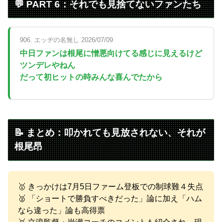
💬 PART 6：それでも見捨てないファンたち
906. エッヂの名無し 2026/07/09
中日ファンは根尾に憎悪向けてる感じに見えるけど
ツンデレやねん
だって初ヒットの時みんな喜んでたから
📝 まとめ：叩かれても見放されない、それが
根尾昂
🥇 きっかけは7月5日ファーム登板での制球難４失点
🥈 「ショートで勝負すべきだった」論に加え「ハム
なら違った」論も高得票