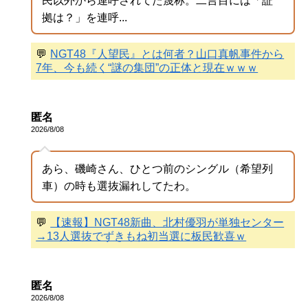
民以外から連呼されてた蔑称。二言目には「証
拠は？」を連呼...
💬
NGT48『人望民』とは何者？山口真帆事件から
7年、今も続く“謎の集団”の正体と現在ｗｗｗ
匿名
2026/8/08
あら、磯崎さん、ひとつ前のシングル（希望列
車）の時も選抜漏れしてたわ。
💬
【速報】NGT48新曲、北村優羽が単独センター
→13人選抜でずきもね初当選に板民歓喜ｗ
匿名
2026/8/08