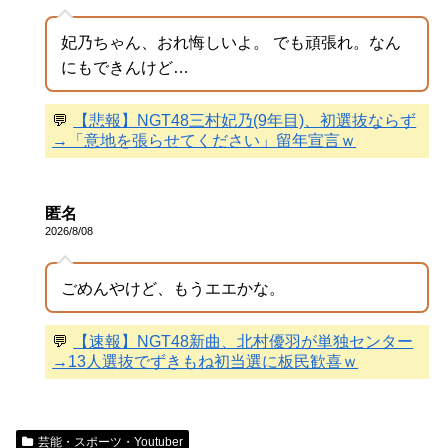
妃乃ちゃん、おれ悔しいよ。 でも頑張れ。なん
にもできんけど…
💬
【悲報】NGT48三村妃乃(9年目)、初選抜ならず
→「意地を張らせてください」留年宣言ｗ
匿名
2026/8/08
ごめんやけど、もうエエかな。
💬
【速報】NGT48新曲、北村優羽が単独センター
→13人選抜でずきもね初当選に板民歓喜ｗ
芸能・スポーツ・Youtuber