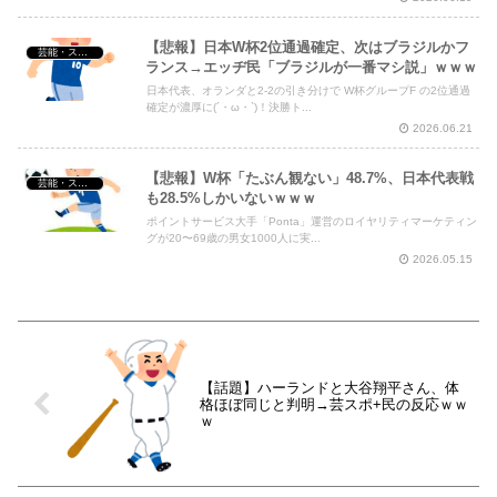
【悲報】日本W杯2位通過確定、次はブラジルかフ
芸能・スポーツ・Youtuber
ランス→エッヂ民「ブラジルが一番マシ説」ｗｗｗ
日本代表、オランダと2-2の引き分けで W杯グループF の2位通過
確定が濃厚に(´・ω・`)！決勝ト...
2026.06.21
【悲報】W杯「たぶん観ない」48.7%、日本代表戦
芸能・スポーツ・Youtuber
も28.5%しかいないｗｗｗ
ポイントサービス大手「Ponta」運営のロイヤリティマーケティン
グが20〜69歳の男女1000人に実...
2026.05.15
【話題】ハーランドと大谷翔平さん、体
格ほぼ同じと判明→芸スポ+民の反応ｗｗ
ｗ