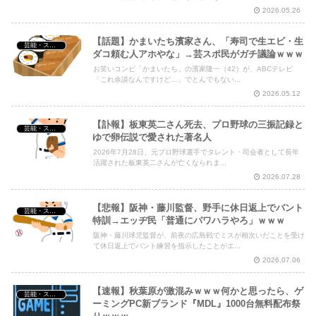
Powered by livedoor 相互RSS
2026.05.26
【話題】かまいたち濱家さん、「寿司で生エビ・生
芸能・スポーツ・Youtuber
ダコ頼む人アホやな」→芸スポ民がガチ議論ｗｗｗ
お笑いコンビ「かまいたち」の濱家隆一（42）が、ABCテレビ
「これ余談なんですけど…」でとんでもない...
2026.05.12
【訃報】板東英二さん死去、プロ野球の三振記録と
芸能・スポーツ・Youtuber
ゆで卵伝説で愛された著名人
2026年7月28日、元プロ野球選手でタレント・司会者として長年
活躍された板東英二さんが亡くなられま...
2026.07.28
【悲報】阪神・藤川監督、野手に休日返上でバント
芸能・スポーツ・Youtuber
特訓→エッヂ民「普通にパワハラやろ」ｗｗｗ
阪神・藤川球児監督が、前夜の広島戦でミスが相次いだことを受け
て休日返上でバント練習を指示したことがエ...
2026.07.06
【速報】秋葉原が激混みｗｗｗ何かと思ったら、ゲ
芸能・スポーツ・Youtuber
ーミングPC新ブランド『MDL』1000台無料配布祭