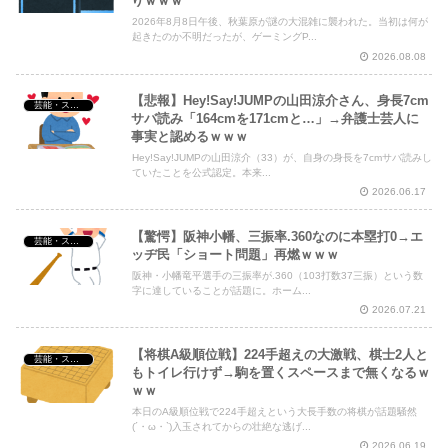
りｗｗｗ
2026年8月8日午後、秋葉原が謎の大混雑に襲われた。当初は何が
起きたのか不明だったが、ゲーミングP...
2026.08.08
【悲報】Hey!Say!JUMPの山田涼介さん、身長7cm
芸能・スポーツ・Youtuber
サバ読み「164cmを171cmと…」→弁護士芸人に
事実と認めるｗｗｗ
Hey!Say!JUMPの山田涼介（33）が、自身の身長を7cmサバ読みし
ていたことを公式認定。本来...
2026.06.17
【驚愕】阪神小幡、三振率.360なのに本塁打0→エ
芸能・スポーツ・Youtuber
ッヂ民「ショート問題」再燃ｗｗｗ
阪神・小幡竜平選手の三振率が.360（103打数37三振）という数
字に達していることが話題に。ホーム...
2026.07.21
【将棋A級順位戦】224手超えの大激戦、棋士2人と
芸能・スポーツ・Youtuber
もトイレ行けず→駒を置くスペースまで無くなるｗ
ｗｗ
本日のA級順位戦で224手超えという大長手数の将棋が話題騒然
(´・ω・`)入玉されてからの壮絶な逃げ...
2026.06.19