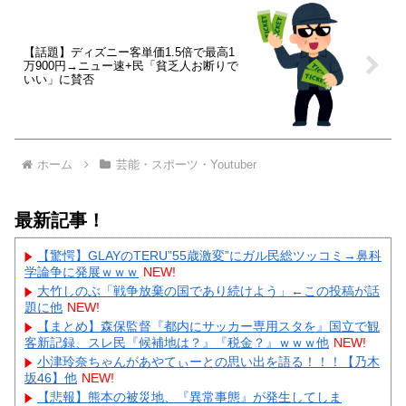
【話題】ディズニー客単価1.5倍で最高1
万900円→ニュー速+民「貧乏人お断りで
いい」に賛否
ホーム
芸能・スポーツ・Youtuber
最新記事！
【驚愕】GLAYのTERU”55歳激変”にガル民総ツッコミ→鼻科
学論争に発展ｗｗｗ
NEW!
大竹しのぶ「戦争放棄の国であり続けよう」←この投稿が話
題に他
NEW!
【まとめ】森保監督『都内にサッカー専用スタを』国立で観
客新記録、スレ民『候補地は？』『税金？』ｗｗｗ他
NEW!
小津玲奈ちゃんがあやてぃーとの思い出を語る！！！【乃木
坂46】他
NEW!
【悲報】熊本の被災地、『異常事態』が発生してしま