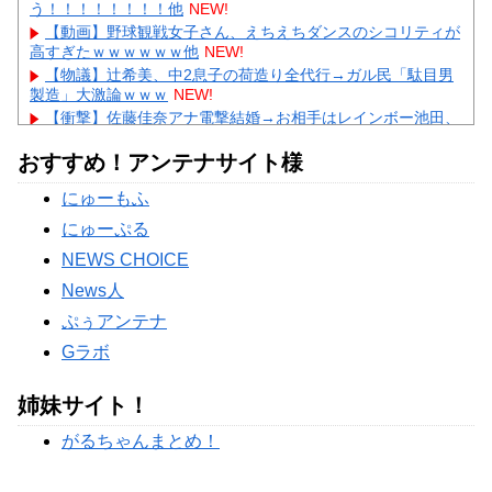
う！！！！！！！！他
NEW!
【動画】野球観戦女子さん、えちえちダンスのシコリティが
高すぎたｗｗｗｗｗｗ他
NEW!
【物議】辻希美、中2息子の荷造り全代行→ガル民「駄目男
製造」大激論ｗｗｗ
NEW!
【衝撃】佐藤佳奈アナ電撃結婚→お相手はレインボー池田、
まさかの退社理由にｗｗｗ
NEW!
おすすめ！アンテナサイト様
【物議】高木美帆、歯列矯正で”別人級”の変化→心ない声に
ガル民ブチギレ擁護ｗｗｗ
NEW!
にゅーもふ
【悲報】彼氏の浮気に激怒→賃貸を椅子でフルボッコにした
女性にガル民総ツッコミｗｗｗ
にゅーぷる
Powered by livedoor 相互RSS
NEWS CHOICE
News人
ぷぅアンテナ
Gラボ
姉妹サイト！
がるちゃんまとめ！