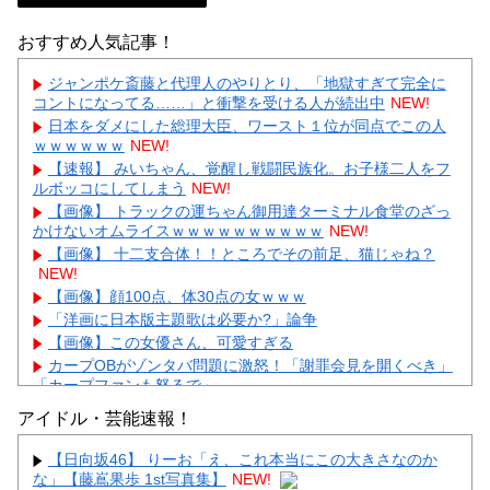
おすすめ人気記事！
ジャンポケ斎藤と代理人のやりとり、「地獄すぎて完全に
コントになってる……」と衝撃を受ける人が続出中
NEW!
日本をダメにした総理大臣、ワースト１位が同点でこの人
ｗｗｗｗｗｗ
NEW!
【速報】 みいちゃん、覚醒し戦闘民族化。お子様二人をフ
ルボッコにしてしまう
NEW!
【画像】 トラックの運ちゃん御用達ターミナル食堂のざっ
かけないオムライスｗｗｗｗｗｗｗｗｗｗ
NEW!
【画像】 十二支合体！！ところでその前足、猫じゃね？
NEW!
【画像】顔100点、体30点の女ｗｗｗ
「洋画に日本版主題歌は必要か?」論争
【画像】この女優さん、可愛すぎる
カープOBがゾンタバ問題に激怒！「謝罪会見を開くべき」
「カープファンも怒るで」
【画像】顔100点、体30点の女ｗｗｗ
アイドル・芸能速報！
【日向坂46】 りーお「え、これ本当にこの大きさなのか
な」【藤嶌果歩 1st写真集】
NEW!