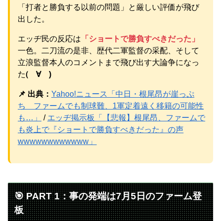
【物議】辻希美、中2息子の荷造り全代行→ガル民「駄目男
「打者と勝負する以前の問題」と厳しい評価が飛び
製造」大激論ｗｗｗ
NEW!
出した。
元AKB社長、22億円申告漏れ 乃木坂46運営会社の株式を
パチンコ京楽産業に譲渡【ノース・リバー】【窪田康志】
エッヂ民の反応は
「ショートで勝負すべきだった」
元AKB社長、22億円申告漏れ 乃木坂46運営会社の株式を
一色。二刀流の是非、歴代二軍監督の采配、そして
パチンコ京楽産業に譲渡【ノース・リバー】【窪田康志】
立浪監督本人のコメントまで飛び出す大論争になっ
た
(゚∀゚)
📌 出典：
Yahoo!ニュース「中日・根尾昂が崖っぷ
Powered by livedoor 相互RSS
ち ファームでも制球難、1軍定着遠く移籍の可能性
も…」
/
エッヂ掲示板「【悲報】根尾昂、ファームで
も炎上で『ショートで勝負すべきだった』の声
wwwwwwwwwwww」
🎯 PART 1：事の発端は7月5日のファーム登
板