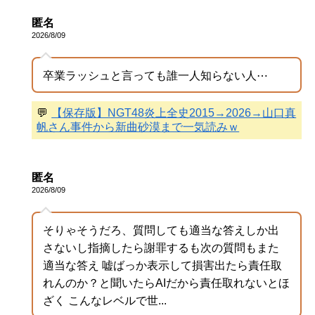
匿名
2026/8/09
卒業ラッシュと言っても誰一人知らない人⋯
💬
【保存版】NGT48炎上全史2015→2026→山口真
帆さん事件から新曲砂漠まで一気読みｗ
匿名
2026/8/09
そりゃそうだろ、質問しても適当な答えしか出
さないし指摘したら謝罪するも次の質問もまた
適当な答え 嘘ばっか表示して損害出たら責任取
れんのか？と聞いたらAIだから責任取れないとほ
ざく こんなレベルで世...