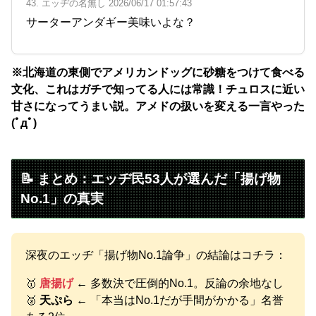
43. エッヂの名無し 2026/06/17 01:57:43
サーターアンダギー美味いよな？
※北海道の東側でアメリカンドッグに砂糖をつけて食べる
文化、これはガチで知ってる人には常識！チュロスに近い
甘さになってうまい説。アメドの扱いを変える一言やった
(ﾟдﾟ)
📝 まとめ：エッヂ民53人が選んだ「揚げ物
No.1」の真実
深夜のエッヂ「揚げ物No.1論争」の結論はコチラ：
🥇
唐揚げ
← 多数決で圧倒的No.1。反論の余地なし
🥈
天ぷら
← 「本当はNo.1だが手間がかかる」名誉