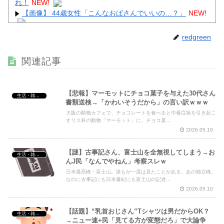
れ！
NEW!
【画像】 44歳女性「こんなおばさんでいいの…？」
NEW!
【画像】 男の87%はお○ぱいに目がいってスマホケースに
redgreen
気づかない自撮りｗ
NEW!
【動画】 巨乳女子さん、コメダ珈琲で発情してしまった結
関連記事
果ｗｗｗｗｗｗ
NEW!
【悲報】マーモットにチョコ菓子を与えた30代さん
生活・雑談・恋愛
書類送検→「かわいそうだから」の言い訳ｗｗｗ
大阪の動物カフェで、チョコレートを食べると中毒症状を引き起こ
Powered by livedoor 相互RSS
すリス科の動物「マーモット」に、チョコ菓...
2026.05.19
【謎】古事記さん、富士山を全無視してしまう→お
生活・雑談・恋愛
んJ民「なんでやねん」考察スレｗ
日本最高峰・富士山。誰もが一度は見たことがある、あの独立峰。
なのに古事記にも日本書紀にも富士山の記述...
2026.05.10
【話題】“乳首おじさん”Tシャツは男だからOK？
生活・雑談・恋愛
→ニュー速+民「見てる方が変態だろ」で大論争