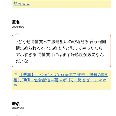
熱ｗｗｗ
匿名
2026/8/09
>どうせ同情買って減刑狙いの戦術だろ 言う程同
情集められるか？集めようと思ってやったなら
アホすぎる 同情買うにはまず好感度が必要なん
だよな…
💬
【悲報】元ジャンポケ斉藤慎二被告、求刑7年直
後にTikTok乞食配信→芸スポ+民「反省ゼロ」ｗｗ
ｗ
匿名
2026/8/09