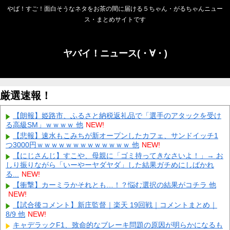
やば！すご！面白そうなネタをお茶の間に届ける５ちゃん・がるちゃんニュー
ス・まとめサイトです
ヤバイ！ニュース(・∀・)
厳選速報！
【朗報】姫路市、ふるさと納税返礼品で「選手のアタックを受け
る高級SM」ｗｗｗｗ 他
NEW!
【悲報】速水もこみちが新オープンしたカフェ、サンドイッチ1
つ3000円ｗｗｗｗｗｗｗｗｗｗｗｗｗ 他
NEW!
【にじさんじ】すこや、母親に「ゴミ持ってきなさいよ！」→ お
しり振りながら「いーやーヤダヤダ」した結果ガチめにしばかれ
る...
NEW!
【衝撃】カーミラかそれとも…！？悩む選択の結果がコチラ 他
NEW!
【試合後コメント】新庄監督｜楽天 19回戦｜コメントまとめ｜
8/9 他
NEW!
キャデラックF1、致命的なブレーキ問題の原因が明らかになるも