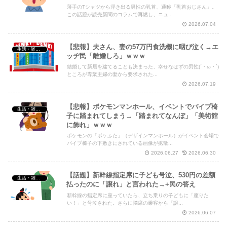
薄手のTシャツから浮き出る男性の乳首、通称「乳首おじさん」。
この話題が読売新聞のコラムで再燃し、ニュ...
2026.07.04
【悲報】夫さん、妻の57万円食洗機に咽び泣く→エ
生活・雑談・恋愛
ッヂ民「離婚しろ」ｗｗｗ
結婚して新居を建てることも決まった、幸せなはずの男性(´・ω・`)
ところが専業主婦の妻から要求された...
2026.07.19
【悲報】ポケモンマンホール、イベントでパイプ椅
生活・雑談・恋愛
子に踏まれてしまう→「踏まれてなんぼ」「美術館
に飾れ」ｗｗｗ
ポケモンの「ポケふた」（デザインマンホール）がイベント会場で
パイプ椅子の下敷きにされている画像が拡散...
2026.06.27
2026.06.30
【話題】新幹線指定席に子ども号泣、530円の差額
生活・雑談・恋愛
払ったのに「譲れ」と言われた→+民の答え
新幹線の指定席に座っていたら、立ち乗りの子どもに「座りた
い！」と号泣された。さらに隣席の乗客から「譲...
2026.06.07