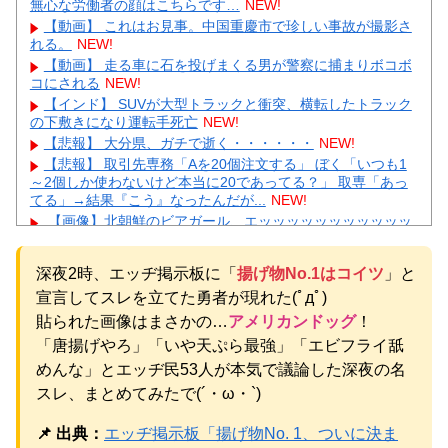
無心な労働者の顔はこちらです…
NEW!
【動画】 これはお見事。中国重慶市で珍しい事故が撮影さ
れる。
NEW!
【動画】 走る車に石を投げまくる男が警察に捕まりボコボ
コにされる
NEW!
【インド】 SUVが大型トラックと衝突、横転したトラック
の下敷きになり運転手死亡
NEW!
【悲報】 大分県、ガチで逝く・・・・・・
NEW!
【悲報】 取引先専務「Aを20個注文する」 ぼく「いつも1
～2個しか使わないけど本当に20であってる？」 取専「あっ
てる」→結果『こう』なったんだが...
NEW!
【画像】北朝鮮のビアガール、エッッッッッッッッッッッ
ッッッッッッ！
NEW!
【画像】 例の美人すぎるおにぎり屋さん、裏でおっさんが
深夜2時、エッヂ掲示板に「
揚げ物No.1はコイツ
」と
握っていたｗｗｗｗｗｗｗｗｗｗｗｗｗｗｗｗｗ
NEW!
宣言してスレを立てた勇者が現れた(ﾟдﾟ)
【あるある】主婦がスピリチュアルにハマる理由にガル民
共感の嵐→本音続々ｗｗｗ
NEW!
貼られた画像はまさかの…
アメリカンドッグ
！
元いいとも青年隊、中居正広の”素顔”を暴露
NEW!
「唐揚げやろ」「いや天ぷら最強」「エビフライ舐
【物議】”子供1人2000万円”にガル民本音爆発→子なし・子
めんな」とエッヂ民53人が本気で議論した深夜の名
持ち大激論にｗｗｗ
NEW!
スレ、まとめてみたで(´・ω・`)
元AKB社長、22億円申告漏れ 乃木坂46運営会社の株式を
パチンコ京楽産業に譲渡【ノース・リバー】【窪田康志】
📌 出典：
エッヂ掲示板「揚げ物No. 1、ついに決ま
元AKB社長、22億円申告漏れ 乃木坂46運営会社の株式を