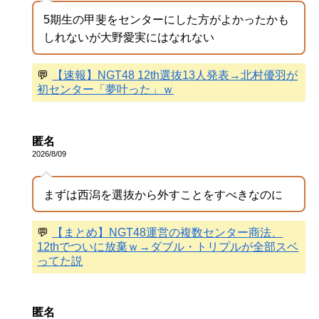
5期生の甲斐をセンターにした方がよかったかも
しれないが大野愛実にはなれない
💬
【速報】NGT48 12th選抜13人発表→北村優羽が
初センター「夢叶った」ｗ
匿名
2026/8/09
まずは西潟を選抜から外すことをすべきなのに
💬
【まとめ】NGT48運営の複数センター商法、
12thでついに放棄ｗ→ダブル・トリプルが全部スベ
ってた説
匿名