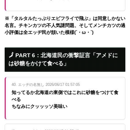
※「タルタルたっぷりエビフライで飛ぶ」は同意しかない
名言。チキンカツの不人気謎問題、そしてメンチカツの過
小評価は全エッヂ民が頷いた模様(´・ω・`)
🗾 PART 6：北海道民の衝撃証言「アメドに
は砂糖をかけて食べる」
40. エッヂの名無し 2026/06/17 01:57:05
知ってるか北海道の東側ではこれに砂糖をつけて食
べる
ちなみにクッッッソ美味い