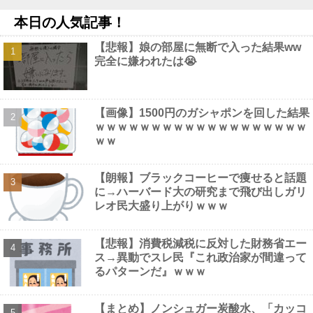
【画像】 44歳女性「こんなおばさんでいいの…？」
NEW!
本日の人気記事！
【速報】中比スカボロー礁を巡る問題で遂に米国参戦、まさかの
こっち擁護であっち批判！！他
NEW!
【悲報】娘の部屋に無断で入った結果ww
絵師「このイラストを描く過程をタイムラプスで動画にしまし
完全に嫌われたは😭
た！」→とんでもないものが映り込んで16万いいね他
NEW!
【画像】 男の87%はお○ぱいに目がいってスマホケースに気づか
ない自撮りｗ
NEW!
【動画】 巨乳女子さん、コメダ珈琲で発情してしまった結果ｗｗ
【画像】1500円のガシャポンを回した結果
ｗｗｗｗ
NEW!
ｗｗｗｗｗｗｗｗｗｗｗｗｗｗｗｗｗｗｗ
ｗｗ
【朗報】ブラックコーヒーで痩せると話題
に→ハーバード大の研究まで飛び出しガリ
Powered by livedoor 相互RSS
レオ民大盛り上がりｗｗｗ
【悲報】消費税減税に反対した財務省エー
ス→異動でスレ民『これ政治家が間違って
るパターンだ』ｗｗｗ
【まとめ】ノンシュガー炭酸水、「カッコ