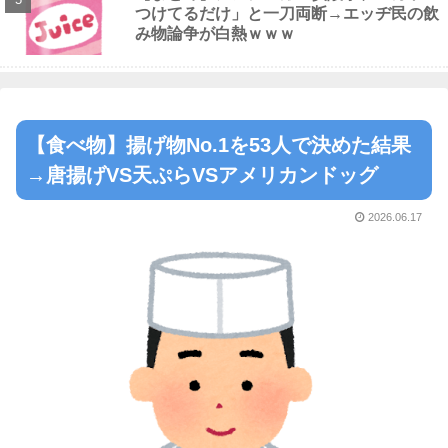
つけてるだけ」と一刀両断→エッヂ民の飲
み物論争が白熱ｗｗｗ
【食べ物】揚げ物No.1を53人で決めた結果
→唐揚げVS天ぷらVSアメリカンドッグ
2026.06.17