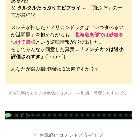
ある2位
🥉
タルタルたっぷりエビフライ
← 「飛ぶぞ」の一
言が最強説
スレ主が推したアメリカンドッグは「いつ食べるの
か謎問題」を抱えながらも、
北海道東部では砂糖を
つけて最強
という逆転情報が飛び出した。
そしてみんなが同意した真実→
「メンチカツは過小
評価されすぎ」
(´・ω・`)
あなたが選ぶ揚げ物No.1は何ですか？✨
※本記事はエッヂ掲示板のコメントを引用・整理したものです。
コメント
お気軽にコメントどうぞ！