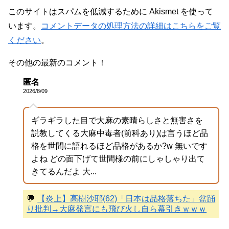
このサイトはスパムを低減するために Akismet を使って
います。
コメントデータの処理方法の詳細はこちらをご覧
ください
。
その他の最新のコメント！
匿名
2026/8/09
ギラギラした目で大麻の素晴らしさと無害さを
説教してくる大麻中毒者(前科あり)は言うほど品
格を世間に語れるほど品格があるか?w 無いです
よね どの面下げて世間様の前にしゃしゃり出て
きてるんだよ 大...
💬
【炎上】高樹沙耶(62)「日本は品格落ちた」盆踊
り批判→大麻発言にも飛び火し自ら幕引きｗｗｗ