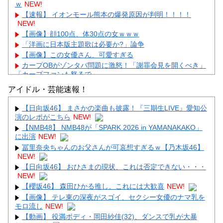
ｗ
NEW!
【速報】 イオンモール熊本の爆発原因が判明！！！！
NEW!
【画像】顔100点、体30点の女ｗｗｗ
「洋画に日本版主題歌は必要か?」論争
【画像】この女優さん、可愛すぎる
カープOBがゾンタバ問題に激怒！「謝罪会見を開くべき」
「カープファンも怒るで」
【画像】顔100点、体30点の女ｗｗｗ
アイドル・芸能速報！
【日向坂46】 まさかの楽曲も披露！『三期生LIVE』愛知公
演のレポがこちら
NEW!
【NMB48】 NMB48が「SPARK 2026 in YAMANAKAKO」
に出演
NEW!
Powered by livedoor 相互RSS
冨里奈央ちゃんのお父さんが可哀想すぎるｗ【乃木坂46】
NEW!
【日向坂46】 おひさまの現状、これは否定できない・・・
NEW!
【櫻坂46】 森田ひかる推し、これには大歓喜
NEW!
【画像】 テレ東の深夜がスゴイ、セクシー女優のナマ乳を
モロ流し
NEW!
【動画】 役満ボディ・岡田紗佳(32)、ダンスで乳が大暴