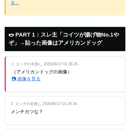
パチンコ京楽産業に譲渡【ノース・リバー】【窪田康志】
る」
Powered by livedoor 相互RSS
🌭 PART 1：スレ主「コイツが揚げ物No.1や
ぞ」→貼った画像はアメリカンドッグ
1. エッヂの名無し 2026/06/17 01:36:25
（アメリカンドッグの画像）
📷 画像を見る
2. エッヂの名無し 2026/06/17 01:36:34
メンチカツな？