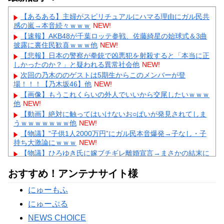
【あるある】主婦がスピリチュアルにハマる理由にガル民共
感の嵐→本音続々ｗｗｗ
NEW!
【速報】AKB48が千葉ロッテ参戦、佐藤綺星の始球式＆3曲
披露に裏住民歓喜ｗｗｗ他
NEW!
【悲報】日本の警察が拳銃で凶悪犯を射殺すると「本当に正
しかったのか？」と疑われる異常社会他
NEW!
次回の乃木ののゲストは5期生からこのメンバーが登
場！！！【乃木坂46】他
NEW!
【画像】もうこれくらいの外人でいいから交尾したいｗｗｗ
他
NEW!
【動画】絶対に触ってはいけないお○ぱいが発見されてしま
うｗｗｗｗｗｗｗ他
NEW!
【物議】”子供1人2000万円”にガル民本音爆発→子なし・子
持ち大激論にｗｗｗ
NEW!
【物議】ひろゆき氏に嫁ブチギレ離婚宣言→まさかの結末に
ガル民騒然ｗｗｗ
NEW!
おすすめ！アンテナサイト様
【続報】三山凌輝、あんかけパスタ店も割烹店もピンチ→ガ
ル民「自業自得」大合唱ｗｗｗ
にゅーもふ
【完全まとめ】旦那への不満・夫婦のすれ違い｜ガル民のリ
アル本音を総整理
にゅーぷる
Powered by livedoor 相互RSS
NEWS CHOICE