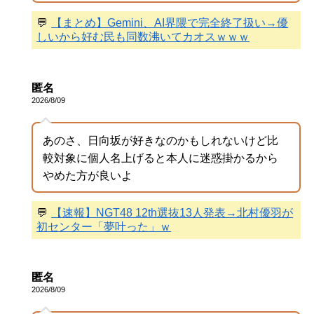
💬
【まとめ】Gemini、AI界隈で完全終了扱い→優
しいから好む民も同数沸いてカオスｗｗｗ
匿名
2026/8/09
あのさ、日向坂が好きなのかもしれないけど比
較対象に個人名上げると本人に迷惑掛かるから
やめた方が良いよ
💬
【速報】NGT48 12th選抜13人発表→北村優羽が
初センター「夢叶った」ｗ
匿名
2026/8/09