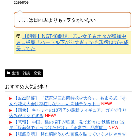
2026/8/09
ここは日向坂よりも♀ヲタがいない
💬
【朗報】NGT48劇場、若い女子＆オタが増加中
ｗ→板民「ハードル下がりすぎ」でも現役はガチ成
長してた
生活・雑談・恋愛
おすすめ人気記事！
【8/22開催】 「琵琶湖三市同時花火大会」、各市公式「そ
んな花火大会は存在しない」→ 高価チケット...
NEW!
【画像】 キャミイの18万円の最新フィギュア、ガチで作り
込みがエグすぎる
NEW!
【悲報】 中国、橋の欄干が強風一発で粉々に 鉄筋ゼロ 当
局「接着剤でくっつけただけ」「正常で、品質問...
NEW!
【腹筋崩壊】 見た瞬間吹いた画像を貼っていくスレｗｗｗ