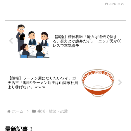
2026.05.22
【議論】精神科医「能力は遺伝で決ま
る、努力とか詭弁だぞ」→エッヂ民が66
レスで本気論争
【朗報】ラーメン屋になりたいワイ、ガ
チ店主「9割のラーメン店主は山岡家社員
より稼げない」ｗｗｗ
ホーム
生活・雑談・恋愛
最新記事！