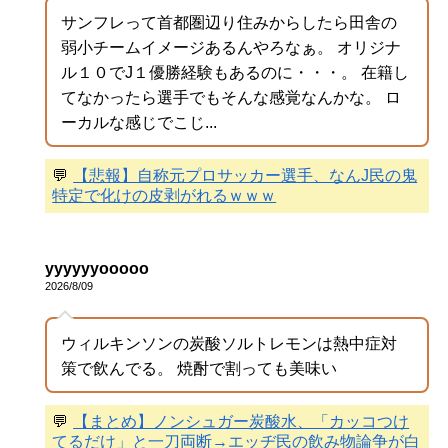
サンフレって首都圏辺り住みからしたら田舎の
弱小チームイメージあるんやろなぁ。 オリジナ
ル１０でJ１優勝経験もあるのに・・・。 在籍し
てなかったら選手でもそんな感覚なんかな。 ロ
ーカルな感じでこじ...
💬
【悲報】自称元プロサッカー選手、なんJ民の鬼
特定で化けの皮剥がれるｗｗｗ
yyyyyyooooo
2026/8/09
ウィルキンソンの炭酸ソルトレモンは熱中症対
策で飲んでる。 焼酎で割っても美味い
💬
【まとめ】ノンシュガー炭酸水、「カッコつけ
てるだけ」と一刀両断→エッヂ民の飲み物論争が白