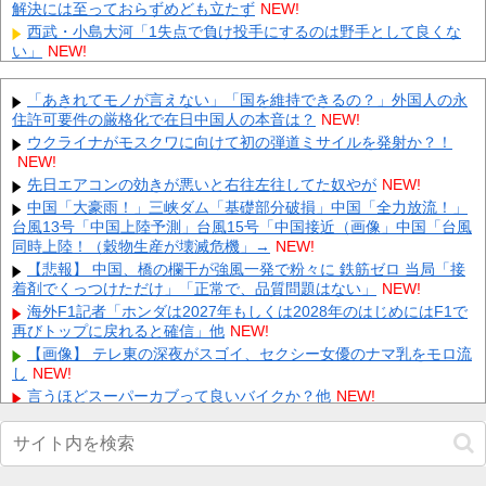
解決には至っておらずめども立たず
NEW!
西武・小島大河「1失点で負け投手にするのは野手として良くな
い」
NEW!
【画像】 テレ朝の気象予報士さん、意外と小さかった
NEW!
【J1第1節 柏×水戸】 柏は垣田先制弾＆小泉ミドルで新シーズン
「あきれてモノが言えない」「国を維持できるの？」外国人の永
を白星スタート！後半に水戸の追い上げを許すも逃げ切る
NEW!
住許可要件の厳格化で在日中国人の本音は？
NEW!
外国人「理解できない」日本人ファンタジスタがまだ無所属で欧
ウクライナがモスクワに向けて初の弾道ミサイルを発射か？！
州人が困惑..獲得を求める声が続出！【海外の反応】
NEW!
NEW!
【悲報】 大分県、ガチで逝く・・・・・・
NEW!
先日エアコンの効きが悪いと右往左往してた奴やが
NEW!
【悲報】 取引先専務「Aを20個注文する」 ぼく「いつも1～2個
中国「大豪雨！」三峡ダム「基礎部分破損」中国「全力放流！」
しか使わないけど本当に20であってる？」 取専「あってる...
NEW!
台風13号「中国上陸予測」台風15号「中国接近（画像」中国「台風
同時上陸！（穀物生産が壊滅危機」→
【画像】北朝鮮のビアガール、エッッッッッッッッッッッッッッ
NEW!
ッッッ！
NEW!
【悲報】 中国、橋の欄干が強風一発で粉々に 鉄筋ゼロ 当局「接
着剤でくっつけただけ」「正常で、品質問題はない」
【画像】 例の美人すぎるおにぎり屋さん、裏でおっさんが握って
NEW!
いたｗｗｗｗｗｗｗｗｗｗｗｗｗｗｗｗｗ
NEW!
海外F1記者「ホンダは2027年もしくは2028年のはじめにはF1で
再びトップに戻れると確信」他
元いいとも青年隊、中居正広の”素顔”を暴露
NEW!
NEW!
【画像】 テレ東の深夜がスゴイ、セクシー女優のナマ乳をモロ流
Powered by livedoor 相互RSS
し
NEW!
言うほどスーパーカブって良いバイクか？他
NEW!
【動画】 役満ボディ・岡田紗佳(32)、ダンスで乳が大暴れ！
NEW!
【カープ実況】鈴木健矢(ブルペンデー)vs片山皓心【広島-DeNA/
横浜スタジアム】他
NEW!