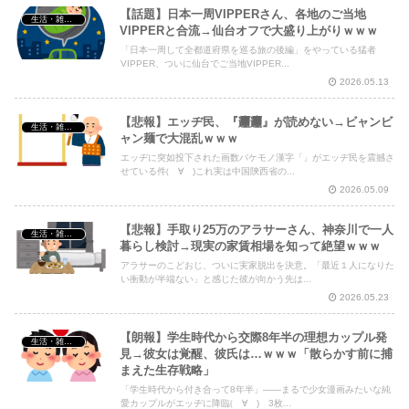
【話題】日本一周VIPPERさん、各地のご当地
生活・雑談・恋愛
VIPPERと合流→仙台オフで大盛り上がりｗｗｗ
「日本一周して全都道府県を巡る旅の後編」をやっている猛者
VIPPER、ついに仙台でご当地VIPPER...
2026.05.13
【悲報】エッヂ民、『𰻞𰻞』が読めない→ビャンビ
生活・雑談・恋愛
ャン麺で大混乱ｗｗｗ
エッヂに突如投下された画数バケモノ漢字「」がエッヂ民を震撼さ
せている件(゚∀゚)これ実は中国陝西省の...
2026.05.09
【悲報】手取り25万のアラサーさん、神奈川で一人
生活・雑談・恋愛
暮らし検討→現実の家賃相場を知って絶望ｗｗｗ
アラサーのこどおじ、ついに実家脱出を決意。「最近１人になりた
い衝動が半端ない」と感じた彼が向かう先は...
2026.05.23
【朗報】学生時代から交際8年半の理想カップル発
生活・雑談・恋愛
見→彼女は覚醒、彼氏は…ｗｗｗ「散らかす前に捕
まえた生存戦略」
「学生時代から付き合って8年半」——まるで少女漫画みたいな純
愛カップルがエッヂに降臨(゚∀゚) 3枚...