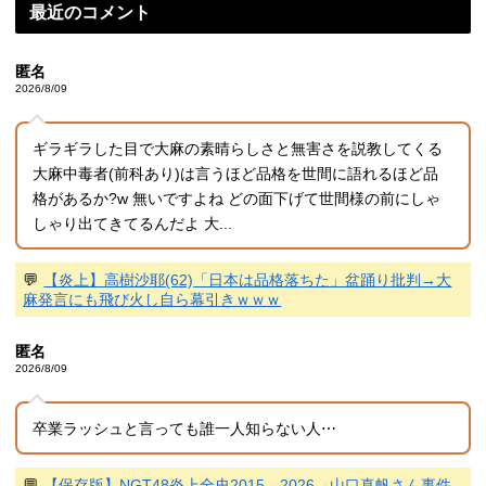
最近のコメント
匿名
2026/8/09
ギラギラした目で大麻の素晴らしさと無害さを説教してくる
大麻中毒者(前科あり)は言うほど品格を世間に語れるほど品
格があるか?w 無いですよね どの面下げて世間様の前にしゃ
しゃり出てきてるんだよ 大...
💬
【炎上】高樹沙耶(62)「日本は品格落ちた」盆踊り批判→大
麻発言にも飛び火し自ら幕引きｗｗｗ
匿名
2026/8/09
卒業ラッシュと言っても誰一人知らない人⋯
💬
【保存版】NGT48炎上全史2015→2026→山口真帆さん事件