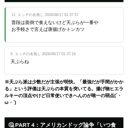
11. エッヂの名無し 2026/06/17 01:37:57
普段は面倒で食えないけど天ぷらが一番や
お手軽さで言えば唐揚げかトンカツ
6. エッヂの名無し 2026/06/17 01:37:16
天ぷらね
※天ぷら派は少数だが主張が明快。「最強だが手間がかか
る」という評価は天ぷらの本質を突いてる。揚げ物ヒエラ
ルキーの頂点やけど日常使いできへんのが唯一の弱点(´・
ω・`)
🤔 PART 4：アメリカンドッグ論争「いつ食