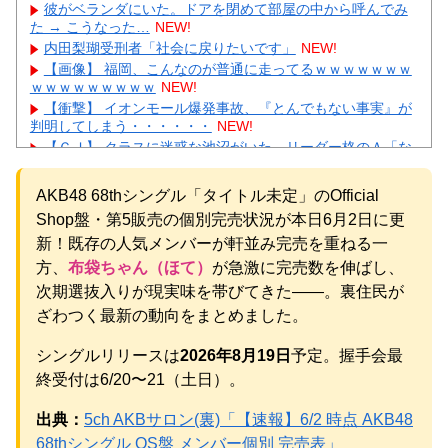
彼がベランダにいた。ドアを閉めて部屋の中から呼んでみ
た → こうなった…
NEW!
内田梨瑚受刑者「社会に戻りたいです」
NEW!
【画像】 福岡、こんなのが普通に走ってるｗｗｗｗｗｗｗ
ｗｗｗｗｗｗｗｗｗ
NEW!
【衝撃】 イオンモール爆発事故、『とんでもない事実』が
判明してしまう・・・・・・
NEW!
【ＧＪ】 クラスに迷惑な池沼がいた。リーダー格のＡ「な
んで支援学級に入れないんですか？」先生「背の高い低いと
同じで、これも個性なの！差別は...
NEW!
AKB48 68thシングル「タイトル未定」のOfficial
【画像】 日産が社運をかけて発売するSUVｗｗｗｗｗｗｗ
Shop盤・第5販売の個別完売状況が本日6月2日に更
NEW!
【物議】King Gnuの「やる気ない」宣伝動画に批判殺到→
新！既存の人気メンバーが軒並み完売を重ねる一
ガル民も真っ二つにｗｗｗ
NEW!
方、
布袋ちゃん（ほて）
が急激に完売数を伸ばし、
【続報】三山凌輝、花乃まりあと懲りずに密会継続→ガル
次期選抜入りが現実味を帯びてきた——。裏住民が
民「もう何回目だよ」総ツッコミｗｗｗ
ざわつく最新の動向をまとめました。
元AKB社長、22億円申告漏れ 乃木坂46運営会社の株式を
パチンコ京楽産業に譲渡【ノース・リバー】【窪田康志】
シングルリリースは
2026年8月19日
予定。握手会最
元AKB社長、22億円申告漏れ 乃木坂46運営会社の株式を
パチンコ京楽産業に譲渡【ノース・リバー】【窪田康志】
終受付は6/20〜21（土日）。
出典：
5ch AKBサロン(裏)「【速報】6/2 時点 AKB48
68thシングル OS盤 メンバー個別 完売表」