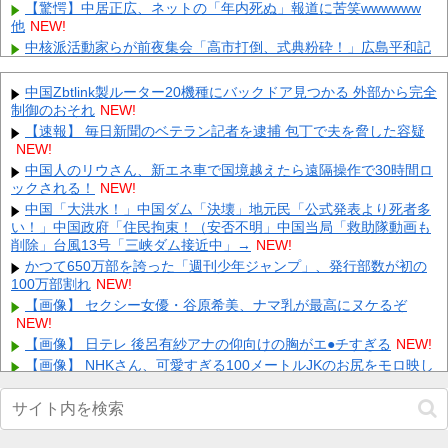
【驚愕】中居正広、ネットの「年内死ぬ」報道に苦笑wwwwww
他
NEW!
中核派活動家らが前夜集会「高市打倒、式典粉砕！」広島平和記
念公園から隊列組みデモ行進 他
NEW!
【にじ甲2026総括】怒涛の躍進が止まらない！宇佐美リト・不破
中国Zbtlink製ルーター20機種にバックドア見つかる 外部から完全
湊・フレン各監督が魅せる劇的ドラマと快進撃の記録を徹底プ
制御のおそれ
NEW!
レ...
NEW!
【速報】 毎日新聞のベテラン記者を逮捕 包丁で夫を脅した容疑
ドラクエのブーメランて複数の敵に当たって戻ってくるけど 他
NEW!
NEW!
中国人のリウさん、新エネ車で国境越えたら遠隔操作で30時間ロ
高市早苗さん、広島市長のスピーチで眠くなってしまう 他
NEW!
ックされる！
NEW!
内田梨瑚受刑者「社会に戻りたいです」
NEW!
中国「大洪水！」中国ダム「決壊」地元民「公式発表より死者多
【画像】 福岡、こんなのが普通に走ってるｗｗｗｗｗｗｗｗｗｗ
い！」中国政府「住民拘束！（安否不明」中国当局「救助隊動画も
ｗｗｗｗｗｗ
NEW!
削除」台風13号「三峡ダム接近中」→
NEW!
【衝撃】 イオンモール爆発事故、『とんでもない事実』が判明し
かつて650万部を誇った「週刊少年ジャンプ」、発行部数が初の
てしまう・・・・・・
NEW!
100万部割れ
NEW!
【ＧＪ】 クラスに迷惑な池沼がいた。リーダー格のＡ「なんで支
【画像】 セクシー女優・谷原希美、ナマ乳が最高にヌケるぞ
援学級に入れないんですか？」先生「背の高い低いと同じで、こ
NEW!
れ...
NEW!
【画像】 日テレ 後呂有紗アナの仰向けの胸がエ●チすぎる
NEW!
【画像】 日産が社運をかけて発売するSUVｗｗｗｗｗｗｗ
NEW!
【画像】 NHKさん、可愛すぎる100メートルJKのお尻をモロ映し
NEW!
Powered by livedoor 相互RSS
消費税減税に反対していた財務省の面目が丸潰れに、減税が決ま
った途端に市場が動き出したが……他
NEW!
【画像】 避難所の女がHすぎるｗｗｗｗｗ
NEW!