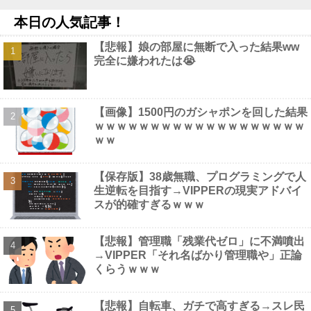
【私はあなたの味方】交際歴ゼロの同級生宅に唐揚げや文庫本を
本日の人気記事！
20回以上届けた24歳女を逮捕他
NEW!
【画像】 この∧∨女優さんで100万回抜いてるｗｗｗｗｗｗｗ
【悲報】娘の部屋に無断で入った結果ww
NEW!
完全に嫌われたは😭
大型バイクを新車で買うならカワサキZ900RSとホンダCB1000F
どっち？他
NEW!
①ファウル ②ファウル ③空振り三振 ←思いついた選手他
NEW!
漫画グッズを大量注文→キャンセルを繰り返しまくった女、逮捕
【画像】1500円のガシャポンを回した結果
される 被害総額〇〇億他
NEW!
ｗｗｗｗｗｗｗｗｗｗｗｗｗｗｗｗｗｗｗ
ｗｗ
【保存版】38歳無職、プログラミングで人
生逆転を目指す→VIPPERの現実アドバイ
Powered by livedoor 相互RSS
スが的確すぎるｗｗｗ
【悲報】管理職「残業代ゼロ」に不満噴出
→VIPPER「それ名ばかり管理職や」正論
くらうｗｗｗ
【悲報】自転車、ガチで高すぎる→スレ民