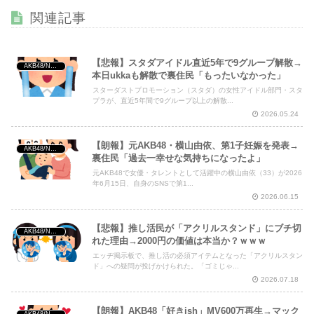
【画像】 この∧∨女優さんで100万回抜いてるｗｗｗｗｗｗ
関連記事
ｗ
NEW!
【悲報】スタダアイドル直近5年で9グループ解散→
AKB48/NGT48/他アイドル
本日ukkaも解散で裏住民「もったいなかった」
スターダストプロモーション（スタダ）の女性アイドル部門・スタ
Powered by livedoor 相互RSS
プラが、直近5年間で9グループ以上の解散...
2026.05.24
【朗報】元AKB48・横山由依、第1子妊娠を発表→
AKB48/NGT48/他アイドル
裏住民「過去一幸せな気持ちになったよ」
元AKB48で女優・タレントとして活躍中の横山由依（33）が2026
年6月15日、自身のSNSで第1...
2026.06.15
【悲報】推し活民が「アクリルスタンド」にブチ切
AKB48/NGT48/他アイドル
れた理由→2000円の価値は本当か？ｗｗｗ
エッヂ掲示板で、推し活の必須アイテムとなった「アクリルスタン
ド」への疑問が投げかけられた。「ゴミじゃ...
2026.07.18
【朗報】AKB48「好きish」MV600万再生→マック