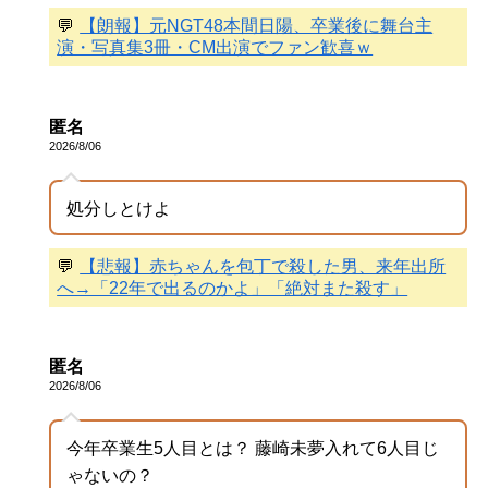
💬
【朗報】元NGT48本間日陽、卒業後に舞台主
演・写真集3冊・CM出演でファン歓喜ｗ
匿名
2026/8/06
処分しとけよ
💬
【悲報】赤ちゃんを包丁で殺した男、来年出所
へ→「22年で出るのかよ」「絶対また殺す」
匿名
2026/8/06
今年卒業生5人目とは？ 藤崎未夢入れて6人目じ
ゃないの？