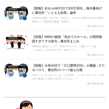
【朗報】好きishMV5日で200万再生→海外爆伸び
AKB48/NGT48/他アイドル
に裏住民「いともも効果」論争
AKB48の新曲『好きish』のMVが、まさかの公開5日で200万再生
突破という新記録を達成。前回記...
2026.07.18
【悲報】NMBの新曲「初めてのオール」が昭和歌
AKB48/NGT48/他アイドル
謡すぎてヲタ絶句→裏住民まとめ
NMB48の最新シングル「初めてのオール」が裏アイドル板
（uraidol）で大炎上中です。昭和ムード...
2026.05.17
【朗報】令和AKBで「江口愛実2026」が爆誕→Xで
AKB48/NGT48/他アイドル
大バズり、裏住民のパーツ論も白熱
AKBファンなら知っている「江口愛実」——2011年にアイスの実
CMで登場した架空の合成アイドルが、...
2026.06.30