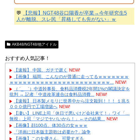
💬
【悲報】NGT48谷口陽香が卒業→今年研究生5
人が離脱、スレ民「昇格しても先がない」ｗ
AKB48/NGT48/他アイドル
おすすめ人気記事！
【速報】 中国、ガチで逝く
NEW!
【画像】 福岡、こんなのが普通に走ってるｗｗｗｗｗｗｗ
ｗｗｗｗｗｗｗｗｗｗｗｗｗｗｗｗｗｗｗｗｗｗｗ...
NEW!
（ ´_ゝ`）中道幹事長、食料品消費税2年間1%の閣議決定を
批判 → 記者「中道改革連合は食料品消費...
NEW!
【速報】 日本製メモリに世界中から注文殺到！！！ １兆５
０００億円で工場増築へ
NEW!
【凄い】 LINE上司「休日で悪いけど会社来て！」ワイ「…
無視」上司「マジでヤバいから！」←その結果...
NEW!
【画像】顔100点、体30点の女ｗｗｗ
「洋画に日本版主題歌は必要か?」論争
【画像】この女優さん、可愛すぎる