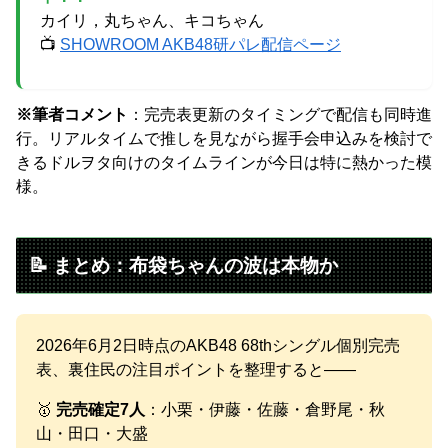
カイリ，丸ちゃん、キコちゃん
📺
SHOWROOM AKB48研パレ配信ページ
※筆者コメント
：完売表更新のタイミングで配信も同時進
行。リアルタイムで推しを見ながら握手会申込みを検討で
きるドルヲタ向けのタイムラインが今日は特に熱かった模
様。
📝 まとめ：布袋ちゃんの波は本物か
2026年6月2日時点のAKB48 68thシングル個別完売
表、裏住民の注目ポイントを整理すると——
🥇
完売確定7人
：小栗・伊藤・佐藤・倉野尾・秋
山・田口・大盛