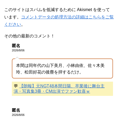
このサイトはスパムを低減するために Akismet を使って
います。
コメントデータの処理方法の詳細はこちらをご覧
ください
。
その他の最新のコメント！
匿名
2026/8/06
本間は同年代の山下美月、小林由依、佐々木美
玲、松田好花の後塵を拝するだけ。
💬
【朗報】元NGT48本間日陽、卒業後に舞台主
演・写真集3冊・CM出演でファン歓喜ｗ
匿名
2026/8/06