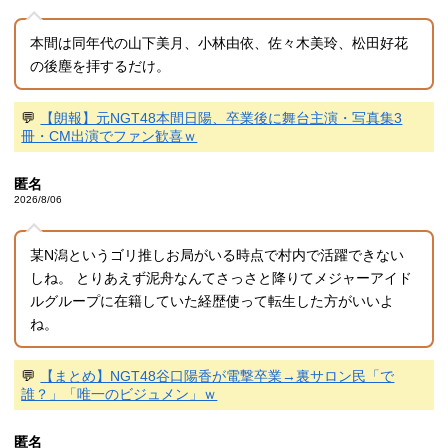
本間は同年代の山下美月、小林由依、佐々木美玲、松田好花
の後塵を拝するだけ。
💬
【朗報】元NGT48本間日陽、卒業後に舞台主演・写真集3
冊・CM出演でファン歓喜ｗ
匿名
2026/8/06
某N潟というゴリ推しお局がいる時点で村内で活躍できない
しね。 とりあえず泥舟なんてさっさと降りてメジャーアイド
ルグループに在籍していた経歴使って転生した方がいいよ
ね。
💬
【まとめ】NGT48谷口陽香が電撃卒業→裏サロン民「で
誰？」「唯一のビジュメン」ｗ
匿名