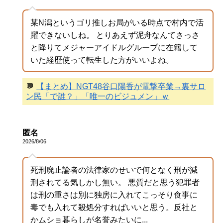
某N潟というゴリ推しお局がいる時点で村内で活
躍できないしね。 とりあえず泥舟なんてさっさ
と降りてメジャーアイドルグループに在籍して
いた経歴使って転生した方がいいよね。
💬
【まとめ】NGT48谷口陽香が電撃卒業→裏サロ
ン民「で誰？」「唯一のビジュメン」ｗ
匿名
2026/8/06
死刑廃止論者の法律家のせいで何となく刑が減
刑されてる気しかし無い。 悪質だと思う犯罪者
は刑の重さは別に独房に入れてこっそり食事に
毒でも入れて殺処分すればいいと思う。反社と
かムショ暮らしが名誉みたいに...