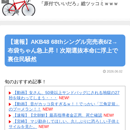
「原付でいいだろ」総ツッコミｗｗｗ
【速報】AKB48 68thシングル完売表6/2→
布袋ちゃん急上昇！次期選抜本命に浮上で
裏住民騒然
2026.06.02
旬のおすすめ記事！
【動画】女さん、50発以上サンドバッグにされる地獄の27
秒を味わってしまう・・・
NEW!
【動画】 音がカッコ良すぎるｗ！！でっかい「三角定規」
のブーメラン！！
NEW!
【速報】【北朝鮮】最高指導者金正恩、死亡確認
NEW!
【宮崎】 マジ勘弁してほしい。久しぶりに恐ろしい子供ミ
サイルを見た。
NEW!