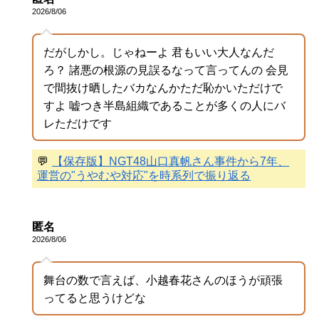
2026/8/06
だがしかし。じゃねーよ 君もいい大人なんだ
ろ？ 諸悪の根源の見誤るなって言ってんの 会見
で間抜け晒したバカなんかただ恥かいただけで
すよ 嘘つき半島組織であることが多くの人にバ
レただけです
💬
【保存版】NGT48山口真帆さん事件から7年、
運営の"うやむや対応"を時系列で振り返る
匿名
2026/8/06
舞台の数で言えば、小越春花さんのほうが頑張
ってると思うけどな