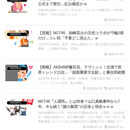
AKB48/NGT48/他アイドル
公式まで宣伝→紅白確定かｗ
AKB48の68thシングル「好きish」（センター伊藤百花）のMV再
生数が、7月31日昼についに6...
2026.07.31
【悲報】NGT48、柏崎花火の主役コラボが千輪2発
AKB48/NGT48/他アイドル
だけ→スレ民「予算どこ消えた」ｗ
2026年7月26日、新潟・ぎおん柏崎まつり 海の大花火大会2026が
開催。この夏NGT48は「応援...
2026.07.27
【朗報】AKB48伊藤百花、ラヴィット！出演で世
AKB48/NGT48/他アイドル
界トレンド21位→「顔面重要文化財」と裏住民絶賛
2026年6月24日（水）朝8時、AKB48・伊藤百花がTBS「ラヴィ
ット！」にゲスト出演。超人気朝...
2026.06.25
2026.06.30
NGT48『人望民』とは何者？山口真帆事件から7
AKB48/NGT48/他アイドル
年、今も続く“謎の集団”の正体と現在ｗｗｗ
NGT48事件から7年、今も5chで活動を続ける「人望民」とは何者
か。用語の由来から、反人望民認定・コピペ戦争・内ゲバまで、限
界集落化したファンダムの生態を本スレ観測ログから徹底レポート
します。
2026.07.12
2026.07.21