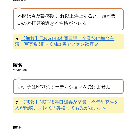
本間は今が最盛期 これ以上浮上すると、頭が悪
いのと打算的過ぎる性格がバレる
💬
【朗報】元NGT48本間日陽、卒業後に舞台主
演・写真集3冊・CM出演でファン歓喜ｗ
匿名
2026/8/06
いい子はNGTのオーディションを受けません
💬
【悲報】NGT48谷口陽香が卒業→今年研究生5
人が離脱、スレ民「昇格しても先がない」ｗ
匿名