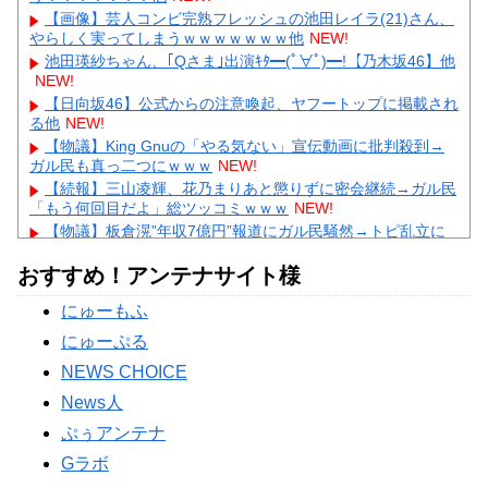
【画像】芸人コンビ完熟フレッシュの池田レイラ(21)さん、
やらしく実ってしまうｗｗｗｗｗｗｗ他
NEW!
池田瑛紗ちゃん、｢Qさま｣出演ｷﾀ━(ﾟ∀ﾟ)━!【乃木坂46】他
NEW!
【日向坂46】公式からの注意喚起、ヤフートップに掲載され
る他
NEW!
【物議】King Gnuの「やる気ない」宣伝動画に批判殺到→
ガル民も真っ二つにｗｗｗ
NEW!
【続報】三山凌輝、花乃まりあと懲りずに密会継続→ガル民
「もう何回目だよ」総ツッコミｗｗｗ
NEW!
【物議】板倉滉”年収7億円”報道にガル民騒然→トピ乱立に
「もういい」の声もｗｗｗ
おすすめ！アンテナサイト様
【完全まとめ】がん保険・医療保険は必要？｜ガル民の本音
とリアル体験談を徹底整理
にゅーもふ
【物議】藤本美貴の「イケメンってつまらない」発言→ガル
民「庄司は普通にイケメン」総ツッコミｗｗｗ
にゅーぷる
Powered by livedoor 相互RSS
NEWS CHOICE
News人
ぷぅアンテナ
Gラボ