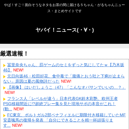
やば！すご！面白そうなネタをお茶の間に届ける５ちゃん・がるちゃんニュー
ス・まとめサイトです
ヤバイ！ニュース(・∀・)
厳選速報！
冨里奈央ちゃん、罰ゲームのセミをずっと気にしてたｗ【乃木坂
46】
NEW!
元日向坂46・松田好花、食中毒で「腹痛とおう吐と下痢が止まら
ない」原因は夏の風物詩だった
NEW!
【画像】 はいだしょうこ（47）「こんなオバサンでいいの…？」
NEW!
フランス人「レベルが違う」日本代表GK鈴木彩艶、欧州王者
PSG移籍間近に!?超絶プレー集を見た現地サポの本音がこれ！
(動...
NEW!
FC東京、ポルトガル2部ペナフィエルに期限付き移籍していたMF
安斎颯馬の復帰を発表 「自分にできることを精一杯頑張りま
す...
NEW!