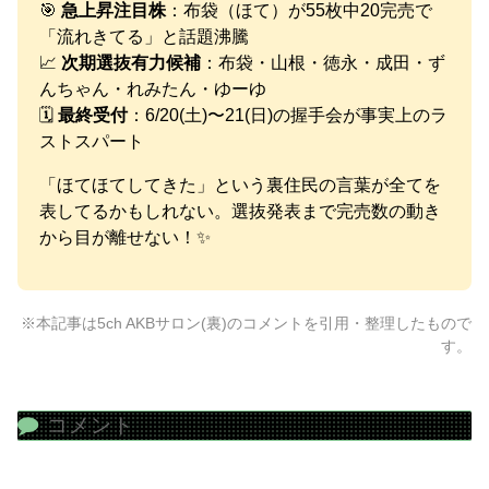
🎯
急上昇注目株
：布袋（ほて）が55枚中20完売で
「流れきてる」と話題沸騰
📈
次期選抜有力候補
：布袋・山根・徳永・成田・ず
んちゃん・れみたん・ゆーゆ
🗓️
最終受付
：6/20(土)〜21(日)の握手会が事実上のラ
ストスパート
「ほてほてしてきた」という裏住民の言葉が全てを
表してるかもしれない。選抜発表まで完売数の動き
から目が離せない！✨
※本記事は5ch AKBサロン(裏)のコメントを引用・整理したもので
す。
コメント