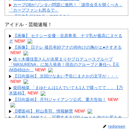
カープOBがゾンタバ問題に激怒！「謝罪会見を開くべき」
「カープファンも怒るで」
【画像】顔100点、体30点の女ｗｗｗ
アイドル・芸能速報！
【画像】 セクシー女優・谷原希美、ナマ乳が最高にヌケる
ぞ
NEW!
【画像】 日テレ 後呂有紗アナの仰向けの胸がエ●チすぎる
Powered by livedoor 相互RSS
NEW!
佐々木優佳里さんが永尾まりやプロデュースグループ
「WASURENA」に加入発表！現在のグループと兼任へ【元
AKB48ゆか...
NEW!
【日向坂46】 次回ひなあい予告にまさかの文字が・・・
NEW!
柴田柚菜 「まゆたんは1人でいても1人で喋ってて…」【乃
木坂46】
NEW!
【日向坂46】 月刊ジャイアンツ公式、重大告知！
NEW!
【櫻坂46】 村山美羽、情報解禁
NEW!
【画像】 NHKさん、可愛すぎる100メートルJKのお尻をモ
ロ映し
NEW!
redgreen
【画像】 避難所の女がHすぎるｗｗｗｗｗ
NEW!