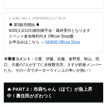
2. 名無し48さん 2026/06/02(火) 17:39:10
🔔 第5販売開始 🔔
6/20(土)21(日)個別握手会・最終受付となります
イベント参加権利付き Official Shop盤
お申込みはこちら →
AKB48 Official Shop
※筆者コメント
：小栗、伊藤、佐藤、倉野尾、秋山、田
口、大盛の7人がすでに全枚数完売。さすが鉄板メンバー
たち。その一方でボーダーライン上の争いが熱い！
🔥 PART 2：布袋ちゃん（ほて）が急上昇
中！裏住民がざわつく