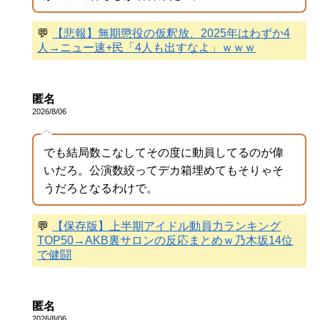
💬
【悲報】無期懲役の仮釈放、2025年はわずか4
人→ニュー速+民「4人も出すなよ」ｗｗｗ
匿名
2026/8/06
でも結局数こなしてその度に動員してるのが偉
いだろ。公演数絞ってデカ箱埋めてもそりゃそ
うだろとなるわけで。
💬
【保存版】上半期アイドル動員力ランキング
TOP50→AKB裏サロンの反応まとめｗ乃木坂14位
で健闘
匿名
2026/8/06