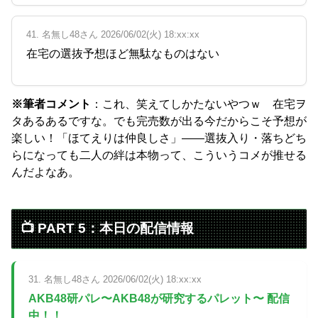
41. 名無し48さん 2026/06/02(火) 18:xx:xx
在宅の選抜予想ほど無駄なものはない
※筆者コメント
：これ、笑えてしかたないやつｗ 在宅ヲ
タあるあるですな。でも完売数が出る今だからこそ予想が
楽しい！「ほてえりは仲良しさ」——選抜入り・落ちどち
らになっても二人の絆は本物って、こういうコメが推せる
んだよなあ。
📺 PART 5：本日の配信情報
31. 名無し48さん 2026/06/02(火) 18:xx:xx
AKB48研パレ〜AKB48が研究するパレット〜 配信
中！！