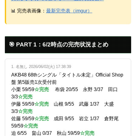
📊 完売表画像：
最新完売表（imgur）
Powered by livedoor 相互RSS
🎯 PART 1：6/2時点の完売状況まとめ
1. 名無し 2026/06/02(火) 17:38:39
AKB48 68thシングル「タイトル未定」Official Shop
盤 第5販売1次受付前
小栗 59/59
☆完売
布袋 20/55 永野 3/37 田口
3/3
☆完売
伊藤 59/59
☆完売
山根 9/55 武藤 1/37 大盛
3/3
☆完売
佐藤 59/59
☆完売
成田 9/55 岩立 1/37 倉野尾
59/59
☆完売
迫 6/55 畠山 0/37 秋山 59/59
☆完売