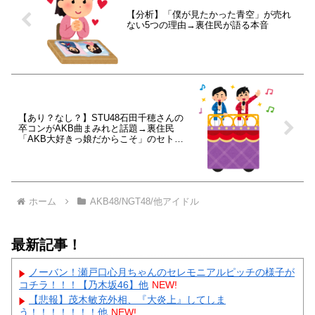
【分析】「僕が見たかった青空」が売れ
ない5つの理由→裏住民が語る本音
【あり？なし？】STU48石田千穂さんの
卒コンがAKB曲まみれと話題→裏住民
「AKB大好きっ娘だからこそ」のセトリ
だった
ホーム
AKB48/NGT48/他アイドル
最新記事！
ノーバン！瀬戸口心月ちゃんのセレモニアルピッチの様子が
コチラ！！！【乃木坂46】他
NEW!
【悲報】茂木敏充外相、『大炎上』してしま
う！！！！！！！他
NEW!