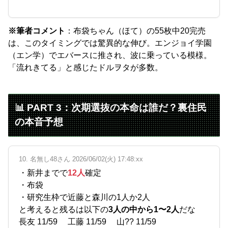
※筆者コメント
：布袋ちゃん（ほて）の55枚中20完売
は、このタイミングでは驚異的な伸び。エンジョイ学園
（エン学）でエバースに推され、波に乗っている模様。
「流れきてる」と感じたドルヲタが多数。
📊 PART 3：次期選抜の本命は誰だ？裏住民
の本音予想
10. 名無し48さん 2026/06/02(火) 17:48:xx
・新井までで
12人
確定
・布袋
・研究生枠で近藤と森川の1人か2人
と考えると残るは以下の
3人の中から1〜2人
だな
長友 11/59 工藤 11/59 山?? 11/59