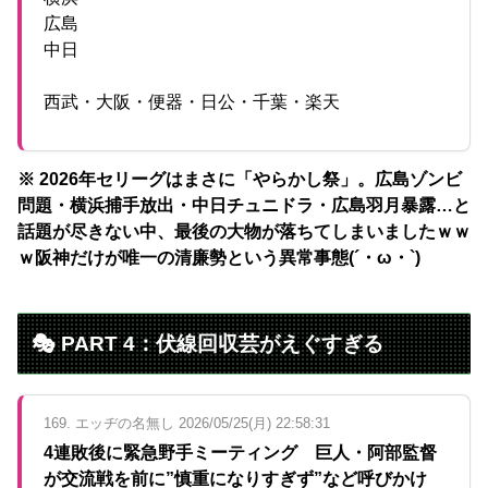
広島
中日
西武・大阪・便器・日公・千葉・楽天
※ 2026年セリーグはまさに「やらかし祭」。広島ゾンビ
問題・横浜捕手放出・中日チュニドラ・広島羽月暴露…と
話題が尽きない中、最後の大物が落ちてしまいましたｗｗ
ｗ阪神だけが唯一の清廉勢という異常事態(´・ω・`)
🎭 PART 4：伏線回収芸がえぐすぎる
169. エッヂの名無し 2026/05/25(月) 22:58:31
4連敗後に緊急野手ミーティング 巨人・阿部監督
が交流戦を前に”慎重になりすぎず”など呼びかけ