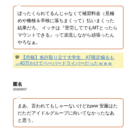
ぼったくられてるんじゃなくて補習料金（見極
めや脩検＆卒検に落ちまくって）払いまくった
結果だろ。 イッチは『苦労してでもMTとったら
マウントできる』って涙流しながら頑張ったん
やろなぁ。
💬
【悲報】免許取り立て大学生、AT限定煽るも
→40万かけてペーパードライバーだったｗｗｗ
匿名
2026/8/07
まあ、言われてもしゃーないけどねww 安藤はた
だただアイドルグループに向いてなかったなあ
と思う。