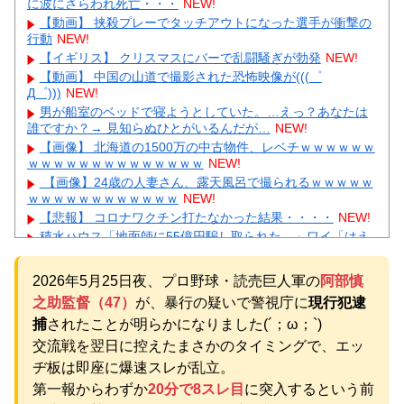
に波にさらわれ死亡・・・
NEW!
【動画】 挟殺プレーでタッチアウトになった選手が衝撃の
行動
NEW!
【イギリス】 クリスマスにバーで乱闘騒ぎが勃発
NEW!
【動画】 中国の山道で撮影された恐怖映像が(((゜
Д゜)))
NEW!
男が船室のベッドで寝ようとしていた。…えっ？あなたは
誰ですか？→ 見知らぬひとがいるんだが…
NEW!
【画像】 北海道の1500万の中古物件、レベチｗｗｗｗｗｗ
ｗｗｗｗｗｗｗｗｗｗｗｗｗｗ
NEW!
【画像】24歳の人妻さん、露天風呂で撮られるｗｗｗｗｗ
ｗｗｗｗｗｗｗｗｗｗｗｗ
NEW!
【悲報】 コロナワクチン打たなかった結果・・・・
NEW!
積水ハウス「地面師に55億円騙し取られた…」ワイ「はえ
ーかわいそう…会社滅茶苦茶やろなぁ」→
NEW!
【画像】 『金田一少年の事件簿』で好きな死体ランキング
2026年5月25日夜、プロ野球・読売巨人軍の
阿部慎
１位がこちら！
NEW!
之助監督（47）
が、暴行の疑いで警視庁に
現行犯逮
【物議】広末涼子まさかの地上波復帰→”次男の言葉”にガル
民大激論ｗｗｗ
捕
されたことが明らかになりました(´；ω；`)
【衝撃】｢ブラに5000円は贅沢｣と妻を叱った夫→まさかの
交流戦を翌日に控えたまさかのタイミングで、エッ
正体にガル民が大激怒ｗｗｗ
ヂ板は即座に爆速スレが乱立。
元AKB社長、22億円申告漏れ 乃木坂46運営会社の株式を
第一報からわずか
20分で8スレ目
に突入するという前
パチンコ京楽産業に譲渡【ノース・リバー】【窪田康志】