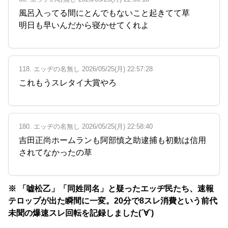
風呂入ってる間にとんでもないこと起きてて草
明日も早いんだから寝かせてくれよ
118. エッヂの名無し 2026/05/25(月) 22:57:28
これもうスレタイ大賞やろ
180. エッヂの名無し 2026/05/25(月) 22:58:40
吉田正尚ホームランも阿部慎之助逮捕も初動は信用
されてなかったの草
※ 「嘘松乙」「同姓同名」と疑ったエッヂ民たち、速報
テロップが出た瞬間に一変。20分で8スレ消費という前代
未聞の爆速スレ回転を記録しました(´∀`)