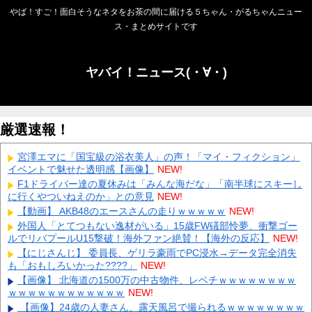
やば！すご！面白そうなネタをお茶の間に届ける５ちゃん・がるちゃんニュー
ス・まとめサイトです
ヤバイ！ニュース(・∀・)
厳選速報！
宮澤エマに「国宝級の浴衣美人」の声！「マイ・フィクション」
イベントで魅せた透明感【画像】
NEW!
F1ドライバー達の夏休みは「みんな海だな」「南半球にスキーし
に行くやついねえのか」との意見
NEW!
【動画】 AKB48のエースさんの走りｗｗｗｗｗ
NEW!
外国人「とてつもない逸材がいる」15歳FW礒部怜夢、衝撃ゴー
ルでリバプールU15撃破！海外ファン絶賛！【海外の反応】
NEW!
【にじさんじ】 委員長、ゲリラ豪雨でPC浸水→データ完全消失
も「おもしろいかった????」
NEW!
【画像】 北海道の1500万の中古物件、レベチｗｗｗｗｗｗｗｗ
ｗｗｗｗｗｗｗｗｗｗｗｗ
NEW!
【画像】24歳の人妻さん、露天風呂で撮られるｗｗｗｗｗｗｗｗ