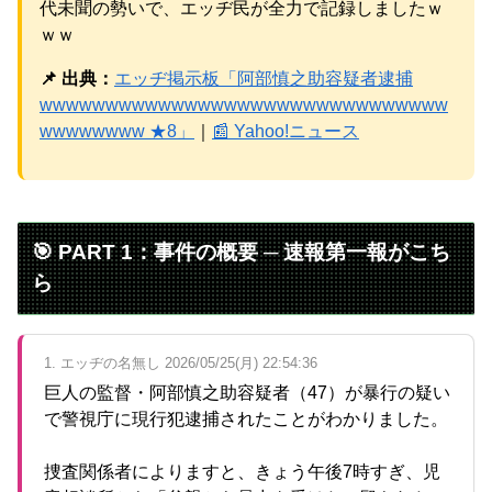
代未聞の勢いで、エッヂ民が全力で記録しましたｗ
元AKB社長、22億円申告漏れ 乃木坂46運営会社の株式を
パチンコ京楽産業に譲渡【ノース・リバー】【窪田康志】
ｗｗ
📌 出典：
エッヂ掲示板「阿部慎之助容疑者逮捕
wwwwwwwwwwwwwwwwwwwwwwwwwwwwwww
wwwwwwww ★8」
｜
📰 Yahoo!ニュース
Powered by livedoor 相互RSS
🎯 PART 1：事件の概要 ─ 速報第一報がこち
ら
1. エッヂの名無し 2026/05/25(月) 22:54:36
巨人の監督・阿部慎之助容疑者（47）が暴行の疑い
で警視庁に現行犯逮捕されたことがわかりました。
捜査関係者によりますと、きょう午後7時すぎ、児