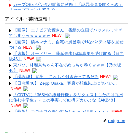
カープOBがゾンタバ問題に激怒！「謝罪会見を開くべき」
「カープファンも怒るで」
【画像】顔100点、体30点の女ｗｗｗ
アイドル・芸能速報！
【画像】 エチビデ女優さん、番組の企画でハッスルしすぎ
てしまうｗｗｗｗｗｗ
NEW!
【画像】 橋本マナミ、自宅の風呂場でHなパ○ティ姿を見せ
つける
NEW!
Powered by livedoor 相互RSS
【速報】 オードリー、藤嶌果歩1st写真集を受け取る【日向
坂46】
NEW!
東パソ、林瑠奈ちゃん不在でめっちゃ巻くｗｗｗ【乃木坂
46】
NEW!
【櫻坂46】 流出... これもう付き合ってるだろ
NEW!
【日向坂46】 Zepp Osaka、客席が想像以上にヤバい…
NEW!
「CDTVに『365日の紙飛行機』をリクエストしたのは九州
に住む中学生」←この事実って結構デカいよな【AKB48】
NEW!
【悲報】 コロナワクチン打たなかった結果・・・・
NEW!
redgreen
【画像】 こんなだらしない体型の女子が好きなやついる？
NEW!