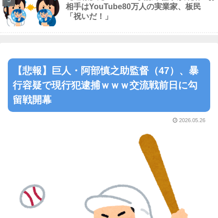
相手はYouTube80万人の実業家、板民
「祝いだ！」
【悲報】巨人・阿部慎之助監督（47）、暴
行容疑で現行犯逮捕ｗｗｗ交流戦前日に勾
留戦開幕
2026.05.26