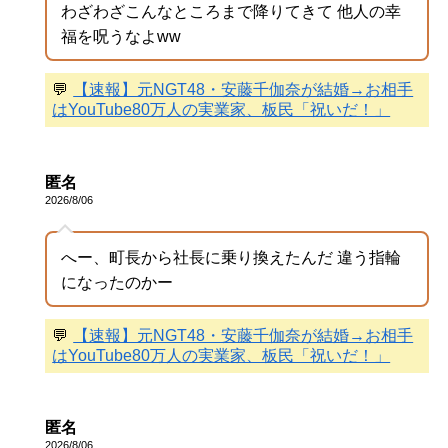
わざわざこんなところまで降りてきて 他人の幸
福を呪うなよww
💬
【速報】元NGT48・安藤千伽奈が結婚→お相手
はYouTube80万人の実業家、板民「祝いだ！」
匿名
2026/8/06
へー、町長から社長に乗り換えたんだ 違う指輪
になったのかー
💬
【速報】元NGT48・安藤千伽奈が結婚→お相手
はYouTube80万人の実業家、板民「祝いだ！」
匿名
2026/8/06