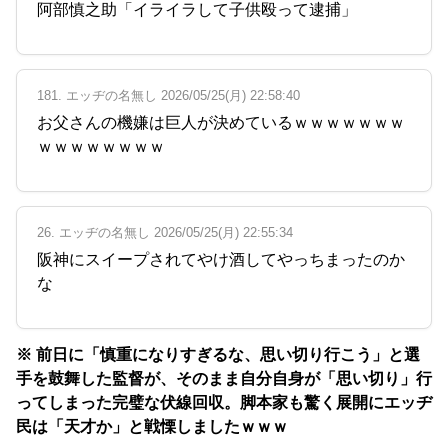
阿部慎之助「イライラして子供殴って逮捕」
181. エッヂの名無し 2026/05/25(月) 22:58:40
お父さんの機嫌は巨人が決めているｗｗｗｗｗｗｗ
ｗｗｗｗｗｗｗｗ
26. エッヂの名無し 2026/05/25(月) 22:55:34
阪神にスイープされてやけ酒してやっちまったのか
な
※ 前日に「慎重になりすぎるな、思い切り行こう」と選
手を鼓舞した監督が、そのまま自分自身が「思い切り」行
ってしまった完璧な伏線回収。脚本家も驚く展開にエッヂ
民は「天才か」と戦慄しましたｗｗｗ