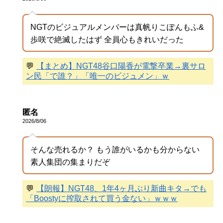
NGTのビジュアルメンバーは真帆りこぽんもふ&
歩咲で絶滅したはず 全員心もきれいだった
💬
【まとめ】NGT48谷口陽香が電撃卒業→裏サロ
ン民「で誰？」「唯一のビジュメン」ｗ
匿名
2026/8/06
そんな売れるか？ もう誰がいるかも分からない
素人集団の集まりだぞ
💬
【朗報】NGT48、1年4ヶ月ぶり新曲キタ→でも
「Boostyに搾取されて買う金ない」ｗｗｗ