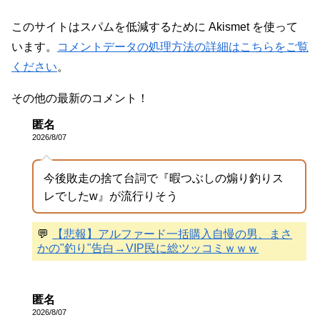
このサイトはスパムを低減するために Akismet を使って
います。
コメントデータの処理方法の詳細はこちらをご覧
ください
。
その他の最新のコメント！
匿名
2026/8/07
今後敗走の捨て台詞で『暇つぶしの煽り釣りス
レでしたw』が流行りそう
💬
【悲報】アルファード一括購入自慢の男、まさ
かの"釣り"告白→VIP民に総ツッコミｗｗｗ
匿名
2026/8/07