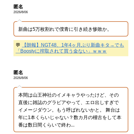
匿名
2026/8/06
新曲は5万枚割れで僕青に引き続き惨敗か。
💬
【朗報】NGT48、1年4ヶ月ぶり新曲キタ→でも
「Boostyに搾取されて買う金ない」ｗｗｗ
匿名
2026/8/06
本間は山王神社のイメキャラやったけど、その
直後に雑誌のグラビアやって、エロ出しすぎで
イメージダウン。もう呼ばれないかと。 舞台は
年に1本くらいじゃない？数カ月の稽古をして本
番は数日間くらいで終わ...