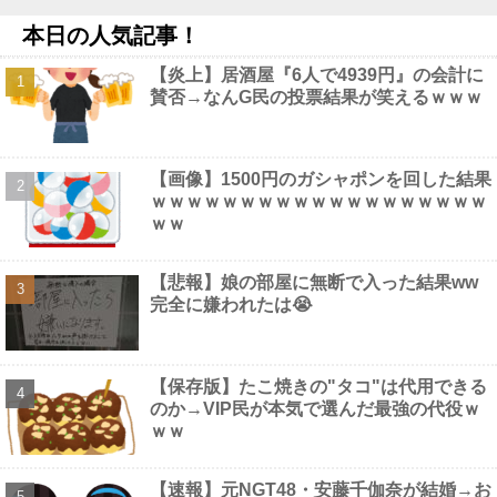
【悲報】60代男さん、小学生に秘めた夢を語って通報されるｗｗ
本日の人気記事！
ｗｗｗｗｗ他
NEW!
【悲報】 コロナワクチン打たなかった結果・・・・
NEW!
【炎上】居酒屋『6人で4939円』の会計に
「マスコミの立ち位置の勘違いっぷりがすごい」と報ステ大越キ
賛否→なんG民の投票結果が笑えるｗｗｗ
ャスターの台詞に視聴者絶句、高市とトランプを同列視させようと
いう思惑がひしひしと他
NEW!
【画像】 こんなだらしない体型の女子が好きなやついる？
NEW!
【閲覧注意】メキシコのインフルエンサー「今日は友達と配達員
【画像】1500円のガシャポンを回した結果
のアルバイトを体験してみるよ！！」←結果・・・他
NEW!
ｗｗｗｗｗｗｗｗｗｗｗｗｗｗｗｗｗｗｗ
【画像】 セクシー女優・三浦恵理子、全裸ナマ乳がHすぎる
ｗｗ
NEW!
【悲報】娘の部屋に無断で入った結果ww
完全に嫌われたは😭
Powered by livedoor 相互RSS
【保存版】たこ焼きの"タコ"は代用できる
のか→VIP民が本気で選んだ最強の代役ｗ
ｗｗ
【速報】元NGT48・安藤千伽奈が結婚→お