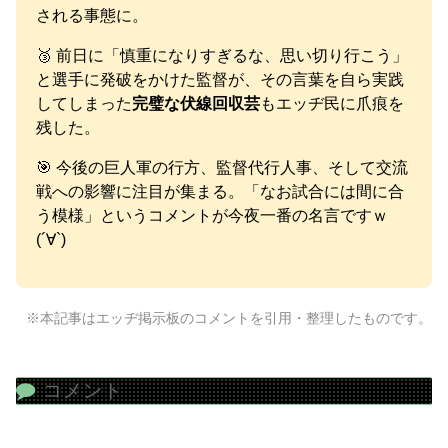
される事態に。
🥉 前日に「慎重になりすぎるな、思い切り行こう」
と選手に発破をかけた監督が、その言葉を自ら実践
してしまった
完璧な伏線回収芸
もエッヂ民に爪痕を
残した。
🎯 今後の巨人軍の行方、監督代行人事、そして交流
戦への影響に注目が集まる。「なお試合には間に合
う模様」というコメントが今夜一番の名言ですｗ
(´∀`)
※本記事はエッヂ掲示板のコメントを引用・整理したものです。
コメント