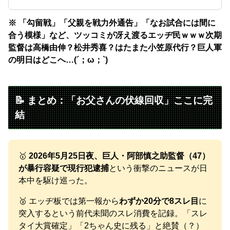
※ 「勾留戦」「父親を戦力外通告」「なお試合には間に
合う模様」など、ツッコミが冴え渡るエッヂ民ｗｗｗ次期
監督は高橋由伸？松井秀喜？はたまた小笠原代行？巨人軍
の明日はどこへ…(´；ω；`)
📝 まとめ：「お父さんの伏線回収」ここに完
結
🥇
2026年5月25日夜、巨人・阿部慎之助監督（47）
が暴行容疑で現行犯逮捕
という衝撃のニュースが日
本中を駆け巡った。
🥈 エッヂ板では第一報から
わずか20分で8スレ目
に
突入するという前代未聞のスレ消費を記録。「スレ
タイ大賞確定」「2ちゃん史に残る」と絶賛（？）