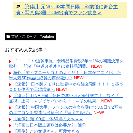
💬
【朗報】元NGT48本間日陽、卒業後に舞台主
演・写真集3冊・CM出演でファン歓喜ｗ
芸能・スポーツ・Youtuber
おすすめ人気記事！
（ ´_ゝ`）中道幹事長、食料品消費税2年間1%の閣議決定を
批判 → 記者「中道改革連合は食料品消費...
NEW!
海外「ディズニーがゴミのようだ！」日本がアニメ化した
米人気SF作品に絶賛の声が殺到中
NEW!
【速報】 日本製メモリに世界中から注文殺到！！！ １兆５
０００億円で工場増築へ
NEW!
【凄い】 LINE上司「休日で悪いけど会社来て！」ワイ「…
無視」上司「マジでヤバいから！」←その結果...
NEW!
【速報】 中国大手、フランスの注文を受けて3.5日で2万台
のエアコンを製造し出荷完了「毎度アル♡」
NEW!
【画像】顔100点、体30点の女ｗｗｗ
「洋画に日本版主題歌は必要か?」論争
【画像】この女優さん、可愛すぎる