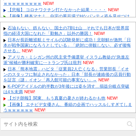
ｗｗｗｗｗｗｗｗｗ
NEW!
【悲報】 コロナワクチン打たなかった結果・・・・
NEW!
【画像】橋本マナミ、自宅の風呂場でHなパンティ姿を見せつけ
る 他
NEW!
日本共産党の街宣車が電柱に衝突「居眠りをしてしまった」同乗
石油もない、鉄もない、国土の7割は山…それでも日本が世界屈
していた県議を含め男女3人重傷 他
指の経済大国になれた「勤勉さ」以外の勝因！
NEW!
NEW!
【ホロライブ】Youtubeの謎のイベント？ 他
日本が長距離巡航ミサイルの試験発射に成功！北朝鮮が激怒「日
NEW!
本が戦争国家になろうとしている」「絶対に傍観しない、必ず後悔
【衝撃】ツクモのショットスキルが実質永続3倍コピー状態に 他
させる」
NEW!
NEW!
アメリカ・ミシガン州の民主党予備選挙 イスラム教徒の“急進左
パリ・サンジェルマンが狙うGK鈴木彩艶。3300万ユーロ（約59
派”候補が勝利確実に⋯トランプ氏は批判
NEW!
億7000万円）のオファー提示も、パルマは要求額を釣り上...
NEW!
日本「熊本地震」ハビタ「従業員2人亡くなる」営業部長「イオ
積水ハウス「地面師に55億円騙し取られた…」ワイ「はえーかわ
ンのスタッフに制止されなかった」日本「部長が連絡後の店員行動
いそう…会社滅茶苦茶やろなぁ」→
NEW!
を証言（謎」イオン「再入館可能の事実ない」→
NEW!
【画像】 『金田一少年の事件簿』で好きな死体ランキング１位が
K-POPアイドルの約半数が3年後には姿を消す…損益分岐点突破
こちら！
NEW!
は4％未満
NEW!
Powered by livedoor 相互RSS
【ガチ朗報】関東、もう真夏の暑さが終わるかも他
NEW!
【画像】 エチビデ女優さん、番組の企画でハッスルしすぎてしま
うｗｗｗｗｗｗ
NEW!
去年10月にゲーミングPC買おうと思ったけどもう少し後でいい
やで時期逃したらうなぎ登りに値上がりしていった他
NEW!
【画像】 橋本マナミ、自宅の風呂場でHなパ○ティ姿を見せつけ
る
NEW!