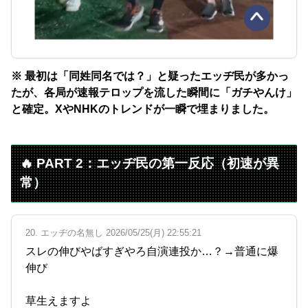
※ 最初は「同姓同名では？」と疑ったエッヂ民が多かっ
たが、各局が速報テロップを流した瞬間に「ガチやんけ」
と確定。XやNHKのトレンドが一瞬で埋まりました。
🔥 PART 2：エッヂ民の第一反応（初速が異
常）
20. エッヂの名無し 2026/05/25(月) 22:55:21
スレの伸びやばすぎやろ自演連投か…？→普通に爆
伸び
草生えますよ