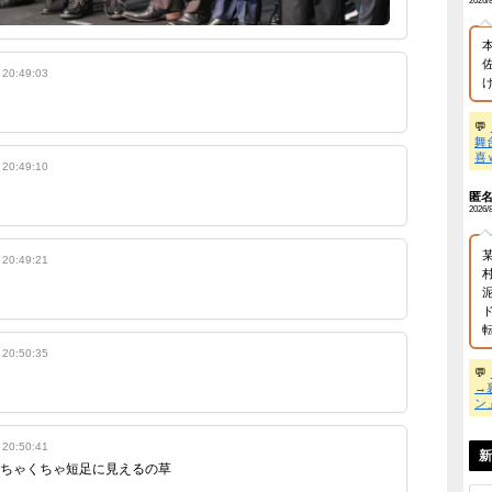
志】
B社長、22億円申告漏れ 乃木坂46運営会社の株式をパチンコ京楽産
志】
掲示板に「ホリエモンがズボンを前後逆に履いている」という
コミ大会を開催(´・ω・`)
の容赦ない指摘、「そういうデザインでは？」という擁護、懐
……そして
まさかのAI生成オチ
まで、全64レスを一気にまとめ
 by livedoor 相互RSS
て前後逆ズボンは本当だったのか？最後まで読んでみよう(゚∀゚
：
エッヂ掲示板「【悲報】ホリエモン、ズボンの前後が逆
wwwwwwwwwwwwwwwwwwwwwwwwwwwwwwwwwwwwww
ART 1：問題の画像降臨！エッヂ民がざわつく
の名無し 2026/05/21(木) 20:48:57