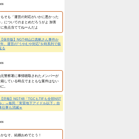
匿名
2026/8/06
新曲は5万枚割れで僕青
か。
💬
【朗報】NGT48、1
タ→でも「Boostyに搾
い」ｗｗｗ
匿名
2026/8/06
本間は山王神社のイメキ
ど、その直後に雑誌のグ
エロ出しすぎでイメージ
ばれないかと。 舞台は
ゃない？数カ月の稽古を