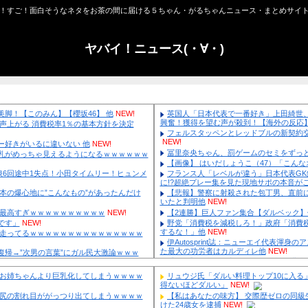
やば！すご！面白そうなネタをお茶の間に届ける
ヤバイ！ニュ
井恋乃未のショーパン美脚！【このみん】【櫻坂46】 他
NEW!
上 飲食店からは悲痛な声上がる 消費税率1％の基本方針を決定
“外食離れ” 他
NEW!
ブ】大塚製薬にはびぶー好きがいるに違いない 他
NEW!
知火舞さん、調整で横乳がめっちゃ見えるようになるｗｗｗｗｗｗ
NA 2－1 巨人、先発藤浪6回途中1失点！小田タイムリー！ヒュンメ
!
専門家「イオンモール熊本の爆心地に”こんなもの”があったんだけ
真夏日のプール、ガチで最高すぎｗｗｗｗｗｗｗｗｗｗ
NEW!
刑者「社会に戻りたいです」
NEW!