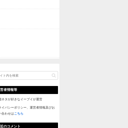
宮迫の焼き肉店・牛宮城に産地偽造の疑惑が！炎上商法なの？ 
【SKE48】江籠裕奈、初写真集が発売前重版決定！秋元康氏「
ても許せてしまう可愛さ」 他

Powered by livedoor 相互RSS
ｗｗｗｗｗｗｗｗｗｗｗｗｗｗ
VIPPERの現実アドバイスが的確すぎるｗｗｗ
れ名ばかり管理職や」正論くらうｗｗｗ