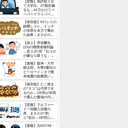
だがしかし、YOUも最
自身の品格を落として自
加藤美南はインスタ誤爆
💬
【保存版】NGT48山
ら7年、運営の"うやむや
り返る
匿名
2026/8/06
卒業生はみな得やろ。え
💬
【まとめ】NGT48卒業
い→山口真帆・本間日陽
集・CMで大活躍ｗ
匿名