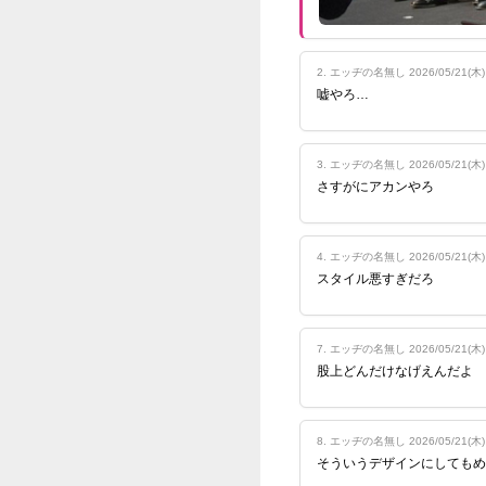
【窪田康
元AK
【窪田康
エッヂ
一斉ツッ
体型へ
り返り
Powered
果たし
📌 出典
wwww
🎯 P
1. エッヂ