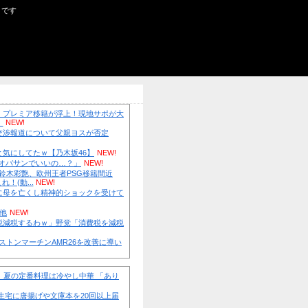
５ちゃん・がるちゃんニュース・まとめサイトです
ース(・∀・)
英国人「日本代表で一番好き」上田綺世、プレミア移籍が浮上
興奮！獲得を望む声が殺到！【海外の反応】
NEW!
フェルスタッペンとレッドブルの新契約交渉報道について父親
NEW!
冨里奈央ちゃん、罰ゲームのセミをずっと気にしてたｗ【乃木坂
【画像】 はいだしょうこ（47）「こんなオバサンでいいの…？
フランス人「レベルが違う」日本代表GK鈴木彩艶、欧州王者PS
に!?超絶プレー集を見た現地サポの本音がこれ！(動...
NEW!
【悲報】警察に射殺された包丁男、直前に母を亡くし精神的シ
いたと判明他
NEW!
【2連勝】巨人ファン集合【ダルベック】他
NEW!
野党「消費税を減税しろ！」政府「消費税減税するわｗ」野党