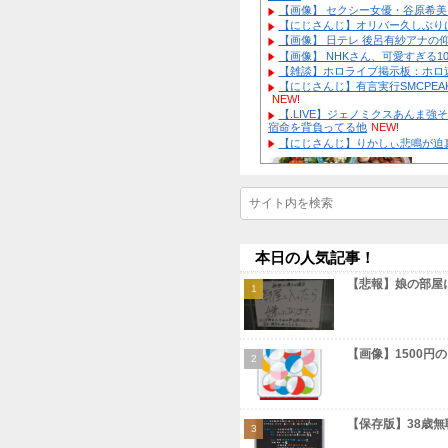
【画像】 
ｗ
NEW!
【物議】広
NEW!
【衝撃】 
【画像】 
う・・・・・
ｗｗ
NEW!
【衝撃】｢
【画像】 
激怒ｗｗｗ
N
ｗｗｗ
NEW!
【物議】K
【画像】 
にｗｗｗ
【にじさん
【続報】三
【画像】 
よ」総ツッコ
【画像】 
【物議】板
【雑談】ホ
もｗｗｗ
【にじさん
NEW!
【.LIV
宿命を背負っ
【にじさん
Powered by