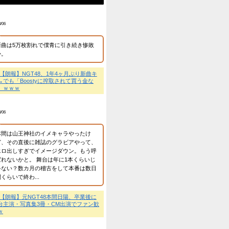
「絶対失敗できない」ファン称賛ｗｗｗ
着用ｗｗｗ→最
ｗｗ
運営者情報等
芸能ネタが好きなイーブ
2026.05.22
プライバシーポリシー、
問い合わせは
こちら
最近のコメント