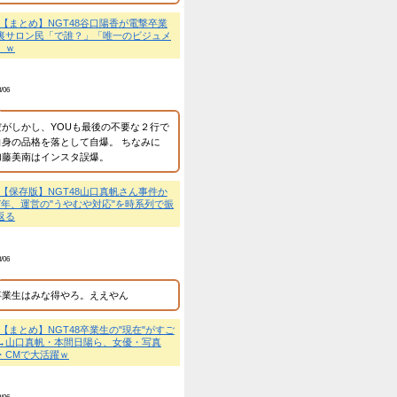
間くらいで終わ...
💬
【朗報】元NGT48本
舞台主演・写真集3冊・C
喜ｗ
匿名
2026/8/06
いダメ男はこちらです…
そもそも「運営の対応が
まう・・・
NEW!
か」についてのまとめだ
！
NEW!
者に焦点当ててねーんだ
けど…」
NEW!
💬
【保存版】NGT48山
ら7年、運営の"うやむや
り返る
ｗｗ
NEW!
NEW!
・・・・・・
NEW!
匿名
大激怒ｗｗｗ
NEW!
2026/8/06
業に譲渡【ノース・リバー】