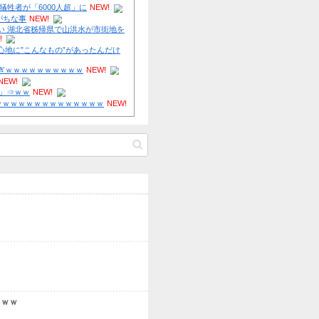
するな！」他
NEW!
伊Autosprint誌：ニューエイ代表渾身のアストンマーチンAMR
た最大の功労者はカルディレ他
NEW!
【驚愕】田中みな実さん、妊娠中に“背中ぱっくり”ドレス＆10c
ル・・・・・・・・・他
NEW!
リュウジ氏「ダルい料理トップ10に入る」夏の定番料理は冷やし
元AKB社長、22億円申告漏れ 乃木坂46運営会社の株式をパチ
得ないほどダルい」
NEW!
に譲渡【ノース・リバー】【窪田康志】
【私はあなたの味方】 交際歴ゼロの同級生宅に唐揚げや文庫本を
元AKB社長、22億円申告漏れ 乃木坂46運営会社の株式をパチ
けた24歳女を逮捕
NEW!
に譲渡【ノース・リバー】【窪田康志】
ベネズエラ、6月連続に発生した大地震の犠牲者が「6000人超」
AKB運営会社が新潟県に虚偽説明していた証拠書類が流出！【NG
古き良きロールプレイングゲームにありがちな事
NEW!
件】【AKS】
【中国】 毎年恒例の大洪水、今年もヤバい 湖北省秭帰県で山洪
AKB運営会社が新潟県に虚偽説明していた証拠書類が流出！【NG
直撃、工場浸水・車両が次々流される
NEW!
件】【AKS】
【速報】 専門家「イオンモール熊本の爆心地に”こんなもの”が
スポニチがNGT48山口真帆と暴行犯の私的つながりを捏造 AKB
ど…」
NEW!
販売する新聞社
【画像】 真夏日のプール、ガチで最高すぎｗｗｗｗｗｗｗｗｗ
内田梨瑚受刑者「社会に戻りたいです」
NEW!
【画像】 JK「パンツ見ないでください！」⇒ｗｗ
NEW!
【悲報】 憧れのトイレセッ○スしたらｗｗｗｗｗｗｗｗｗｗｗ
Powered by livedoor 相互RSS
劇団ひとり パイロットだった父との会話「UFOを見たって報
ない」 他
【乃木坂46】日奈子卒コンに選抜メンって出るの？？？ 他
【感想スレ】水曜日のダウンタウン【2代目関根勤選手権ほか】