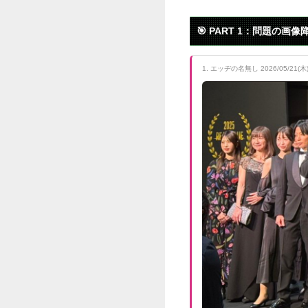
旬のおすす
【動画
私が掃
NEW!
【動画
【動画
【速報
【速報
【画像
内田梨
【画像
【物議
【衝撃
【衝撃
元AK