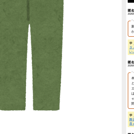
【朗報】甲子園に女性審判が仲間入り→初出場で流した涙に
報】ホリエモンさん、ズボン前後逆に
まさかのAI生成オチで全員釣られるｗ