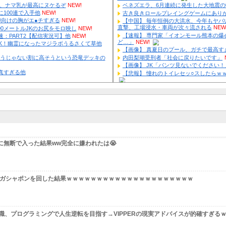
福岡、こんなのが普通に走ってるｗｗｗｗｗｗｗｗｗｗｗｗｗｗｗ
末涼子まさかの地上波復帰→”次男の言葉”にガル民大激論ｗｗｗ
イオンモール爆発事故、『とんでもない事実』が判明してしま
本田紗来さん、とうとうお姉ちゃんより巨乳化してしまうｗｗｗｗ
・
NEW!
ブラに5000円は贅沢｣と妻を叱った夫→まさかの正体にガル民が大
靴屋の女子店員さん、お尻の割れ目ががっつり出てしまうｗｗｗｗ
EW!
ing Gnuの「やる気ない」宣伝動画に批判殺到→ガル民も真っ二つ
セクシー女優・谷原希美、ナマ乳が最高にヌケるぞ
NEW!
じ】オリバー久しぶりに100連で入手他
NEW!
山凌輝、花乃まりあと懲りずに密会継続→ガル民「もう何回目だ
日テレ 後呂有紗アナの仰向けの胸がエ●チすぎる
NEW!
ミｗｗｗ
NHKさん、可愛すぎる100メートルJKのお尻をモロ映し
NEW!
倉滉”年収7億円”報道にガル民騒然→トピ乱立に「もういい」の声
ロライブ掲示板：ホロ速：PART2【配信実況可】他
NEW!
じ】有言実行SMCPEAK！幽霊になったマジラボうるさくて草他
E】ジェノミクスあんま強そうじゃない割に高そうという恐竜デッキの
てる他
NEW!
じ】りかしぃ悲鳴が迫真すぎる他
 livedoor 相互RSS