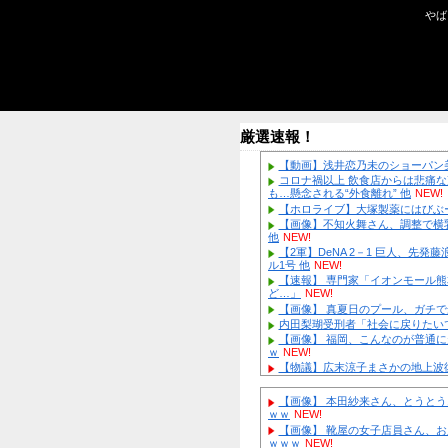
厳選速報！
【動画】浅
コロナ禍以
も…懸念される
【ホロライ
【画像】不
他
NEW!
【2軍】De
ル1号 他
NEW
【速報】 
ど…」
NEW!
【画像】 
内田梨瑚受