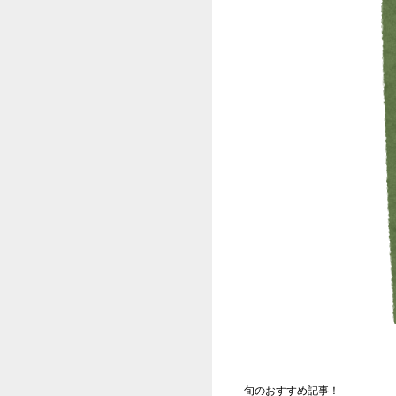
【悲
後に