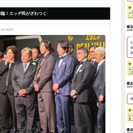
め記事！
】 走り屋が先行のスクーターに猛スピードで突っ込む事故。
NEW!
除機をかけていた。無職の彼が床で寝ていた → 外では生きていけな
】女さん、50発以上サンドバッグにされる地獄の27秒を味わってし
】 音がカッコ良すぎるｗ！！でっかい「三角定規」のブーメラン！
】【北朝鮮】最高指導者金正恩、死亡確認
NEW!
】 専門家「イオンモール熊本の爆心地に”こんなもの”があったんだ
】 真夏日のプール、ガチで最高すぎｗｗｗｗｗｗｗｗｗｗ
NEW!
瑚受刑者「社会に戻りたいです」
NEW!
】 福岡、こんなのが普通に走ってるｗｗｗｗｗｗｗｗｗｗｗｗｗｗ
】広末涼子まさかの地上波復帰→”次男の言葉”にガル民大激論ｗｗｗ
】 イオンモール爆発事故、『とんでもない事実』が判明してしまう
】｢ブラに5000円は贅沢｣と妻を叱った夫→まさかの正体にガル民が
B社長、22億円申告漏れ 乃木坂46運営会社の株式をパチンコ京楽産