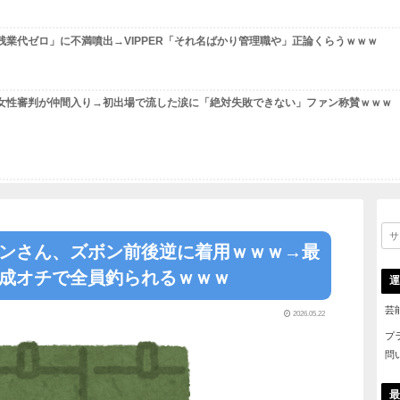
 livedoor 相互RSS
記事！
【悲報】娘の部屋に無断で入った結果ww完全に嫌われたは
【画像】1500円のガシャポンを回した結果ｗｗｗｗｗｗｗ
【保存版】38歳無職、プログラミングで人生逆転を目指す→
【悲報】管理職「残業代ゼロ」に不満噴出→VIPPER「そ