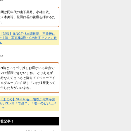
地元警察署に事情聴取さ
業に譲渡【ノース・リバー】
在籍している時点でまと
画像が投下され、スレ民が
のに。
かしの堀江フィーバーの振
💬
【悲報】NGT48「TGC
たｗｗｗ
頼み」→板民「実質地下
治体仕事も消滅ｗ
)
匿名
2026/8/06
wwwwwwwwwwwwww」
ちかなそ、結婚おめでと
💬
【まとめ】NGT48谷
→裏サロン民「で誰？」
ン」ｗ
匿名
2026/8/06