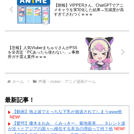
【朗報】VIPPERさん、ChatGPTでアニ
メキャラを実写化した結果→完成度が高
すぎてざわつくｗｗｗ
【悲報】人気VtuberまちゅりさんがPS5
を全否定「PCあったら使わない」→事務
所ガチ震え案件ｗｗｗ
ホーム
声優・vtuber・アニメ漫画ゲーム
最新記事！
【動画】地上波でえっちな下乳が放送されてしまうwww他
NEW!
【驚愕】優木まおみ、くみっきー、菊地亜美……タレント達
が次々とアジアの国々へ移住する本当の理由って何？他
NEW!