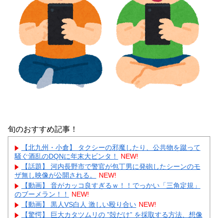
旬のおすすめ記事！
【北九州・小倉】 タクシーの邪魔したり、公共物を蹴って
騒ぐ酒乱のDQNに年末大ビンタ！
NEW!
【話題】 河内長野市で警官が包丁男に発砲したシーンのモ
ザ無し映像が公開される。
NEW!
【動画】 音がカッコ良すぎるｗ！！でっかい「三角定規」
のブーメラン！！
NEW!
【動画】 黒人VS白人 激しい殴り合い
NEW!
【驚愕】 巨大カタツムリの ”殻だけ” を採取する方法、想像