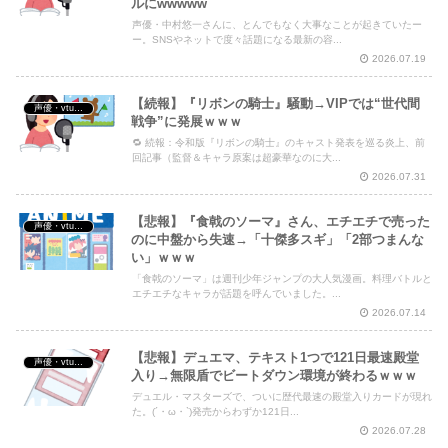
ルにwwwww
声優・中村悠一さんに、とんでもなく大事なことが起きていたー
ー。SNSやネットで度々話題になる最新の容...
2026.07.19
【続報】『リボンの騎士』騒動→VIPでは“世代間
声優・vtuber・アニメ漫画ゲーム
戦争”に発展ｗｗｗ
🔁 続報：令和版『リボンの騎士』のキャスト発表を巡る炎上、前
回記事（監督＆キャラ原案は超豪華なのに大...
2026.07.31
【悲報】『食戟のソーマ』さん、エチエチで売った
声優・vtuber・アニメ漫画ゲーム
のに中盤から失速→「十傑多スギ」「2部つまんな
い」ｗｗｗ
「食戟のソーマ」は週刊少年ジャンプの大人気漫画。料理バトルと
エチエチなキャラが話題を呼んでいました。...
2026.07.14
【悲報】デュエマ、テキスト1つで121日最速殿堂
声優・vtuber・アニメ漫画ゲーム
入り→無限盾でビートダウン環境が終わるｗｗｗ
デュエル・マスターズで、ついに歴代最速の殿堂入りカードが現れ
た。(´・ω・`)発売からわずか121日...
2026.07.28