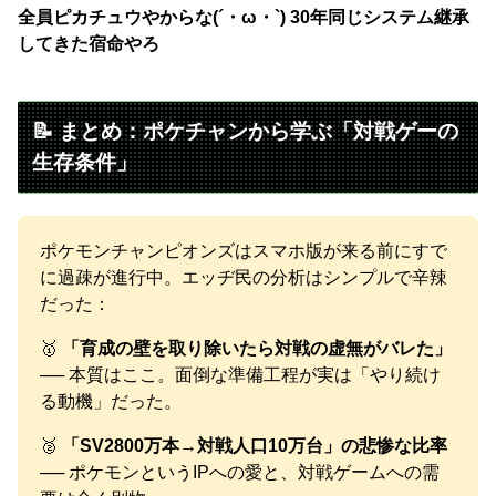
全員ピカチュウやからな(´・ω・`) 30年同じシステム継承
してきた宿命やろ
📝 まとめ：ポケチャンから学ぶ「対戦ゲーの
生存条件」
ポケモンチャンピオンズはスマホ版が来る前にすで
に過疎が進行中。エッヂ民の分析はシンプルで辛辣
だった：
🥇
「育成の壁を取り除いたら対戦の虚無がバレた」
── 本質はここ。面倒な準備工程が実は「やり続け
る動機」だった。
🥈
「SV2800万本→対戦人口10万台」の悲惨な比率
── ポケモンというIPへの愛と、対戦ゲームへの需