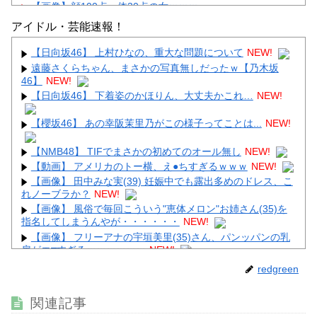
【画像】顔100点、体30点の女ｗｗｗ
アイドル・芸能速報！
【日向坂46】 上村ひなの、重大な問題について
NEW!
遠藤さくらちゃん、まさかの写真無しだったｗ【乃木坂
46】
NEW!
Powered by livedoor 相互RSS
【日向坂46】 下着姿のかほりん、大丈夫かこれ…
NEW!
【櫻坂46】 あの幸阪茉里乃がこの様子ってことは...
NEW!
【NMB48】 TIFでまさかの初めてのオール無し
NEW!
【動画】 アメリカのトー横、え●ちすぎるｗｗｗ
NEW!
【画像】 田中みな実(39) 妊娠中でも露出多めのドレス、こ
れノーブラか？
NEW!
【画像】 風俗で毎回こういう"恵体メロン"お姉さん(35)を
指名してしまうんやが・・・・・・
NEW!
【画像】 フリーアナの宇垣美里(35)さん、パンッパンの乳
房がエ□すぎるｗｗｗｗｗｗ
NEW!
【画像】 避難所の女がHすぎるｗｗｗｗｗ
NEW!
redgreen
関連記事