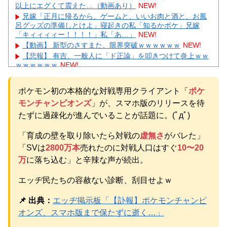
以上にエグくて震えた…（動画あり）
NEW!
兄嫁「正月に帰るから、ゲームと、いいお肉と酒と、お風
呂グッズの準備しとけよ」寝起きの私「知るかボケ」兄嫁
「キィィィィー！！！！」私「あ…」
NEW!
【動画】 新型のさすまた、限界突破ｗｗｗｗｗｗ
NEW!
【悲報】 有吉、一般人に「ド正論」を叩きつけて炎上ｗｗ
ｗｗｗｗｗｗ
NEW!
【画像】 ワイ「アルファードいいなあ。買いに行くか」店
員「ほいっ見積もりな！」ワイ「金額おかしくね？」←お前
ポケモン初の本格的な対戦専用クライアント「
ポケ
らもそう思うよな？？？？？
NEW!
モンチャンピオンズ
」が、スマホ版のリリースを待
【画像】 「キム兄」こと芸人・木村祐一さん（63歳）、最
新の松本人志さんとのツーショットが完全に別人だとネット
たずに過疎化が進んでいることが話題に。(ﾟдﾟ)
騒然！ 「マジで誰かわからん」...
NEW!
【続報】三山凌輝、花乃まりあと懲りずに密会継続→ガル
「育成の壁を取り除いたら対戦の
虚無さ
がバレた」
民「もう何回目だよ」総ツッコミｗｗｗ
NEW!
「SVは
2800万本
売れたのに対戦人口はすぐ
10〜20
【物議】板倉滉”年収7億円”報道にガル民騒然→トピ乱立に
万
に落ち込む」と辛辣な声が続出。
「もういい」の声もｗｗｗ
NEW!
元AKB社長、22億円申告漏れ 乃木坂46運営会社の株式を
エッヂ民たちの容赦ない診断、刮目せよｗ
パチンコ京楽産業に譲渡【ノース・リバー】【窪田康志】
元AKB社長、22億円申告漏れ 乃木坂46運営会社の株式を
📌 出典：
エッヂ掲示板「【訃報】ポケモンチャンピ
パチンコ京楽産業に譲渡【ノース・リバー】【窪田康志】
オンズ、スマホ版まで保たずに逝く…」