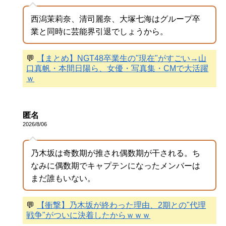
西潟茉莉奈、清司麗奈、大塚七海はグループ卒
業と同時に芸能界引退でしょうから。
💬
【まとめ】NGT48卒業生の"現在"がすごい→山
口真帆・本間日陽ら、女優・写真集・CMで大活躍
ｗ
匿名
2026/8/06
乃木坂は奇数期が推され偶数期が干される。ち
なみに偶数期でキャプテンになったメンバーは
まだ誰もいない。
💬
【衝撃】乃木坂が終わった理由、2期との"代理
戦争"がついに決着したからｗｗｗ