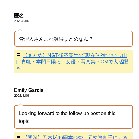
匿名
2026/8/06
管理人さんこれ誰得まとめなん？
💬
【まとめ】NGT48卒業生の"現在"がすごい→山
口真帆・本間日陽ら、女優・写真集・CMで大活躍
ｗ
Emily Garcia
2026/8/06
Looking forward to the follow-up post on this
topic!
💬
【闇深】乃木坂46岡本姫奈、元交際相手による