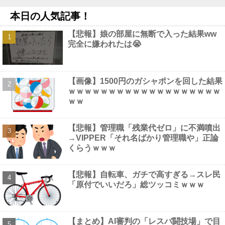
う、不幸なこと利用し悪宣伝する人にしっかり対応を」他
NEW!
本日の人気記事！
【画像】 風俗で毎回こういう"恵体メロン"お姉さん(35)を指名し
てしまうんやが・・・・・・
NEW!
【悲報】娘の部屋に無断で入った結果ww
甲子園初・女性の審判員がデビュー 試合後に涙…「嬉しい気持
完全に嫌われたは😭
ちと絶対失敗しちゃいけない、それだけでした」他
NEW!
なぁ、永久機関ってなんで絶対に作れないん？他
NEW!
【画像】 フリーアナの宇垣美里(35)さん、パンッパンの乳房がエ
□すぎるｗｗｗｗｗｗ
NEW!
【画像】1500円のガシャポンを回した結果
【画像】 避難所の女がHすぎるｗｗｗｗｗ
NEW!
ｗｗｗｗｗｗｗｗｗｗｗｗｗｗｗｗｗｗｗ
ｗｗ
【悲報】管理職「残業代ゼロ」に不満噴出
→VIPPER「それ名ばかり管理職や」正論
Powered by livedoor 相互RSS
くらうｗｗｗ
【悲報】自転車、ガチで高すぎる→スレ民
「原付でいいだろ」総ツッコミｗｗｗ
【まとめ】AI審判の「レスバ闘技場」で目