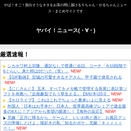
やば！すご！面白そうなネタをお茶の間に届ける５ちゃん・がるちゃんニュー
ス・まとめサイトです
ヤバイ！ニュース(・∀・)
厳選速報！
シカホワ村上宗隆、通訳なしで普通に会話。コーチ「今10段階で
6ぐらい。来た時は0だった（笑）」
NEW!
【GIF動画】 宮城の可愛すぎるチアさん、甲子園で発見される
NEW!
【にじさんじ】 五木、すべてをメモ帳で管理する長尾に表計算ソ
フトを布教へ『企画趣旨でもう草生える』【8/6(木)20:0...
NEW!
【ホロライブ】 これはこれでちょっと裏来いよに見える
NEW!
外国人「日本はお手本だ」日本人、世界最高峰プレミアで過去最
多の8人に！アジアから羨望の眼差し！【海外の反応】
NEW!
兄嫁「正月に帰るから、ゲームと、いいお肉と酒と、お風呂グッ
ズの準備しとけよ」寝起きの私「知るかボケ」兄嫁「キィィィィ
ー！...
NEW!