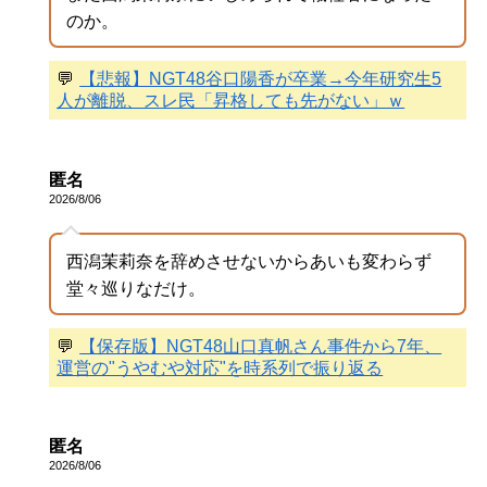
のか。
💬
【悲報】NGT48谷口陽香が卒業→今年研究生5
人が離脱、スレ民「昇格しても先がない」ｗ
匿名
2026/8/06
西潟茉莉奈を辞めさせないからあいも変わらず
堂々巡りなだけ。
💬
【保存版】NGT48山口真帆さん事件から7年、
運営の"うやむや対応"を時系列で振り返る
匿名
2026/8/06