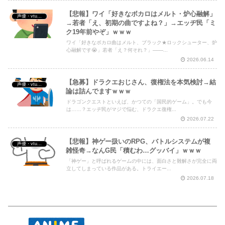
【悲報】ワイ「好きなボカロはメルト・炉心融解」
声優・vtuber・アニメ漫画ゲーム
→若者「え、初期の曲ですよね？」→エッヂ民「ミ
ク19年前やぞ」ｗｗｗ
ワイ「好きなボカロ曲はメルト、ブラック★ロックシューター、炉
心融解です😭」若者「え？何それ？」───...
2026.06.14
【急募】ドラクエおじさん、復権法を本気検討→結
声優・vtuber・アニメ漫画ゲーム
論は詰んでますｗｗｗ
ドラゴンクエストといえば、かつての「国民的ゲーム」。でも今
は……？エッヂ民がマジで悩む、ドラクエ復権...
2026.07.22
【悲報】神ゲー扱いのRPG、バトルシステムが複
声優・vtuber・アニメ漫画ゲーム
雑怪奇→なんG民「積むわ…グッバイ」ｗｗｗ
「神ゲー」と呼ばれるゲームの中には、面白さと難解さが完全に両
立してしまっている作品がある。トライエー...
2026.07.18