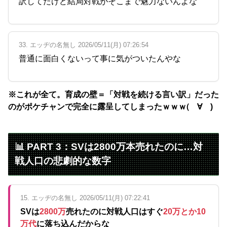
訳してたけど結局対戦がそこまで魅力ないんよな
33. エッヂの名無し 2026/05/11(月) 07:26:54
普通に面白くないって事に気がついたんやな
※これが全て。育成の壁＝「対戦を続ける言い訳」だった
のがポケチャンで完全に露呈してしまったｗｗｗ(゚∀゚)
📊 PART 3：SVは2800万本売れたのに…対
戦人口の悲劇的な数字
15. エッヂの名無し 2026/05/11(月) 07:22:41
SVは
2800万
売れたのに対戦人口はすぐ
20万とか10
万代
に落ち込んだからな