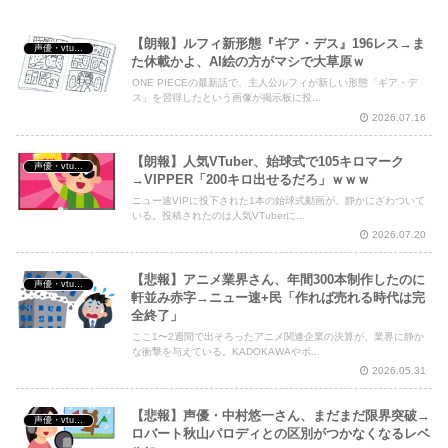
Powered by livedoor 相互RSS
【朗報】ルフィ新形態『ギア・デス』196レス→ま
声優・vtuber・アニメ漫画ゲーム
た休載かよ、AI絵の方がマシで大草原ｗ
ONE PIECEの最新話で、主人公ルフィが新しい形態「ギア・デ
ス」を習得したという画像が掲示板に投...
2026.07.16
【朗報】人気VTuber、始球式で105キロマーク
声優・vtuber・アニメ漫画ゲーム
→VIPPER「200キロ出せるだろ」ｗｗｗ
ニュー速VIPに投下された1本の始球式動画が、静かにざわついて
いる。投稿されたのは人気VTuberに...
2026.07.20
【悲報】アニメ業界さん、年間300本制作したのに
声優・vtuber・アニメ漫画ゲーム
軒並み赤字→ニュー速+民「作れば売れる時代は完
全終了」
ここ1〜2週間で出そろったアニメ関連企業の決算が、業界に静か
な衝撃を与えている。KADOKAWAやポ...
2026.05.31
【悲報】声優・中村悠一さん、まだまだ限界突破→
声優・vtuber・アニメ漫画ゲーム
ロバート秋山パロディとの区別がつかなくなるレベ