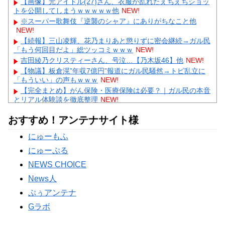
【画像】元アイドル(27)さん、衣服が乱れたえちえちショッ
トを公開してしまうｗｗｗｗｗ他
NEW!
※スーパー歌舞伎『逆襲のシャア』にありがちなこと他
NEW!
【続報】三山凌輝、花乃まりあと懲りずに密会継続→ガル民
「もう何回目だよ」総ツッコミｗｗｗ
NEW!
吉田綾乃クリスティーさん、号泣…【乃木坂46】他
NEW!
【物議】板倉滉”年収7億円”報道にガル民騒然→トピ乱立に
「もういい」の声もｗｗｗ
NEW!
【完全まとめ】がん保険・医療保険は必要？｜ガル民の本音
とリアル体験談を徹底整理
NEW!
【物議】藤本美貴の「イケメンってつまらない」発言→ガル
おすすめ！アンテナサイト様
民「庄司は普通にイケメン」総ツッコミｗｗｗ
NEW!
【物議】田中みな実、結婚&妊娠発表後初登場→10cmヒール
にゅーもふ
にガル民総ツッコミｗｗｗ
にゅーぷる
Powered by livedoor 相互RSS
NEWS CHOICE
News人
ぷぅアンテナ
Gラボ