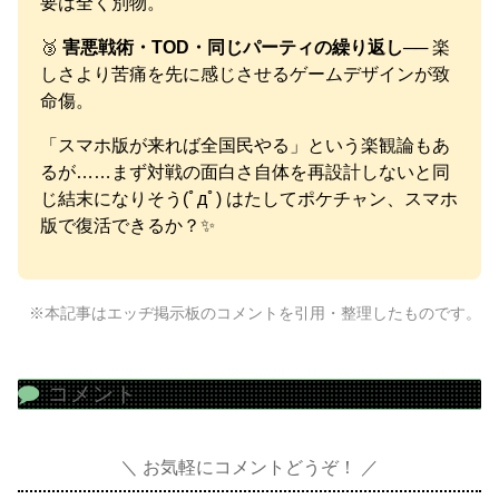
要は全く別物。
🥉
害悪戦術・TOD・同じパーティの繰り返し
── 楽
しさより苦痛を先に感じさせるゲームデザインが致
命傷。
「スマホ版が来れば全国民やる」という楽観論もあ
るが……まず対戦の面白さ自体を再設計しないと同
じ結末になりそう(ﾟдﾟ) はたしてポケチャン、スマホ
版で復活できるか？✨
※本記事はエッヂ掲示板のコメントを引用・整理したものです。
コメント
お気軽にコメントどうぞ！