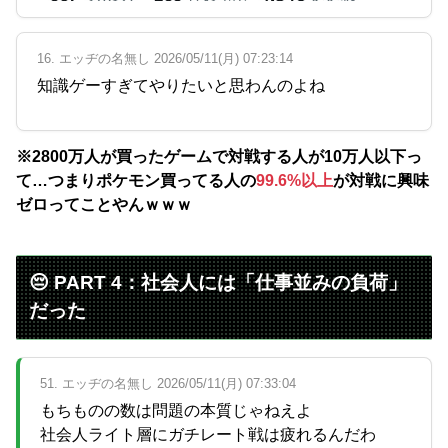
16. エッヂの名無し 2026/05/11(月) 07:23:14
知識ゲーすぎてやりたいと思わんのよね
※2800万人が買ったゲームで対戦する人が10万人以下っ
て…つまりポケモン買ってる人の
99.6%以上
が対戦に興味
ゼロってことやんｗｗｗ
😔 PART 4：社会人には「仕事並みの負荷」
だった
51. エッヂの名無し 2026/05/11(月) 07:33:04
もちものの数は問題の本質じゃねえよ
社会人ライト層にガチレート戦は疲れるんだわ