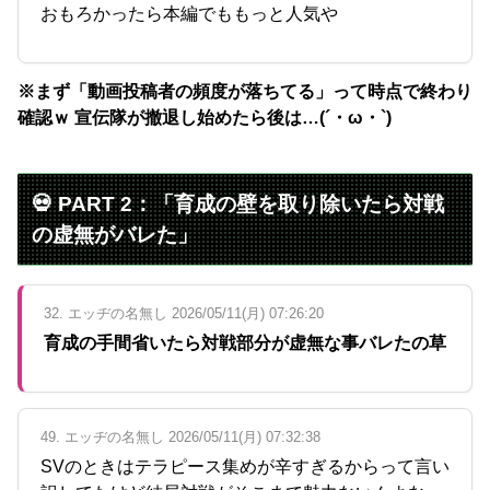
おもろかったら本編でももっと人気や
※まず「動画投稿者の頻度が落ちてる」って時点で終わり
確認ｗ 宣伝隊が撤退し始めたら後は…(´・ω・`)
💀 PART 2：「育成の壁を取り除いたら対戦
の虚無がバレた」
32. エッヂの名無し 2026/05/11(月) 07:26:20
育成の手間省いたら対戦部分が虚無な事バレたの草
49. エッヂの名無し 2026/05/11(月) 07:32:38
SVのときはテラピース集めが辛すぎるからって言い