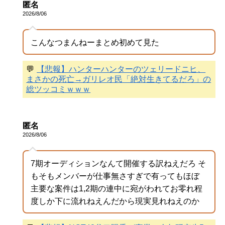
匿名
2026/8/06
こんなつまんねーまとめ初めて見た
💬
【悲報】ハンターハンターのツェリードニヒ、
まさかの死亡→ガリレオ民「絶対生きてるだろ」の
総ツッコミｗｗｗ
匿名
2026/8/06
7期オーディションなんて開催する訳ねえだろ そ
もそもメンバーが仕事無さすぎで有ってもほぼ
主要な案件は1,2期の連中に宛がわれてお零れ程
度しか下に流れねえんだから現実見れねえのか