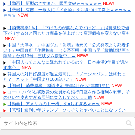
【動画】 新型のさすまた、限界突破ｗｗｗｗｗｗ
NEW!
【悲報】 有吉、一般人に「ド正論」を叩きつけて炎上ｗｗｗｗｗ
ｗｗｗ
NEW!
【朗報】賀喜遥香、最新グラビアで見せた生足がエグすぎる 他
NEW!
【消費税率1％】 「下げるのが筋なんですけど…」消費減税で値
下がりする分と同じだけ商品を値上げして店頭価格を変えない店も
【悲報】死にそうなフワちゃんがこちらｗｗｗｗｗ 他
NEW!
NEW!
【VTuber】千羽師匠、Grokに自分の気持ち悪いツイート聞くや
つやってるのかなって思ったら相手鴨神やんけ 他
中国「大洪水！」中国ダム「決壊」地元民「公式発表より死者多
NEW!
い！」中国政府「住民拘束！（安否不明」中国当局「救助隊動画も
【期待】α超究極の轟絶キャラは何が来る？サマー予想が熱い 他
削除」台風13号「三峡ダム接近中」→
NEW!
NEW!
「中国人ってこんなに嫌われているの？」日本生活9年目で明か
【画像】マイケル・オリーセ、ニューヨークで知らない人たちの
す本心！
NEW!
草サッカーに突然混ざるｗｗ 他
NEW!
韓国人の対日好感度が過去最高に、「ノージャパン」は終わっ
【画像】 ワイ「アルファードいいなあ。買いに行くか」店員「ほ
た？＝ネット「中国より100倍いい」
NEW!
いっ見積もりな！」ワイ「金額おかしくね？」←お前らもそう思
う...
【朗報】 消費減税、閣議決定 来年4月から2年間1％に
NEW!
NEW!
【画像】 「キム兄」こと芸人・木村祐一さん（63歳）、最新の松
ヨーロッパが右翼政党の党員から銀行口座を作る権利を剥奪、そ
本人志さんとのツーショットが完全に別人だとネット騒然！
のせいで皮肉すぎる展開に突入しており……他
NEW!
「...
NEW!
【動画】 アメリカのトー横、え●ちすぎるｗｗｗ
NEW!
【悲報】週刊少年ジャンプ、ひっそりとヤバいことになってい
Powered by livedoor 相互RSS
た・・・他
NEW!
【画像】 田中みな実(39) 妊娠中でも露出多めのドレス、これノー
ブラか？
NEW!
【速報】小沢一郎氏「デニーにはなんの責任もないのにかわいそ