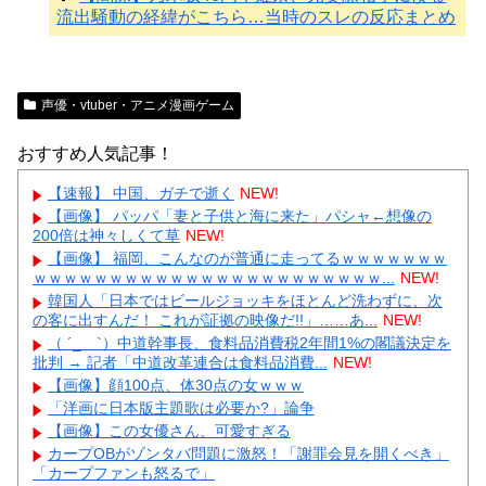
流出騒動の経緯がこちら…当時のスレの反応まとめ
声優・vtuber・アニメ漫画ゲーム
おすすめ人気記事！
【速報】 中国、ガチで逝く
NEW!
【画像】 パッパ「妻と子供と海に来た」パシャ←想像の
200倍は神々しくて草
NEW!
【画像】 福岡、こんなのが普通に走ってるｗｗｗｗｗｗｗ
ｗｗｗｗｗｗｗｗｗｗｗｗｗｗｗｗｗｗｗｗｗｗｗ...
NEW!
韓国人「日本ではビールジョッキをほとんど洗わずに、次
の客に出すんだ！ これが証拠の映像だ!!」……あ...
NEW!
（ ´_ゝ`）中道幹事長、食料品消費税2年間1%の閣議決定を
批判 → 記者「中道改革連合は食料品消費...
NEW!
【画像】顔100点、体30点の女ｗｗｗ
「洋画に日本版主題歌は必要か?」論争
【画像】この女優さん、可愛すぎる
カープOBがゾンタバ問題に激怒！「謝罪会見を開くべき」
「カープファンも怒るで」