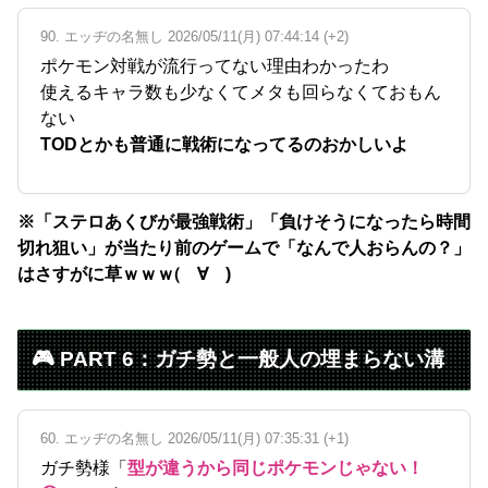
90. エッヂの名無し 2026/05/11(月) 07:44:14 (+2)
ポケモン対戦が流行ってない理由わかったわ
使えるキャラ数も少なくてメタも回らなくておもん
ない
TODとかも普通に戦術になってるのおかしいよ
※「ステロあくびが最強戦術」「負けそうになったら時間
切れ狙い」が当たり前のゲームで「なんで人おらんの？」
はさすがに草ｗｗｗ(゚∀゚)
🎮 PART 6：ガチ勢と一般人の埋まらない溝
60. エッヂの名無し 2026/05/11(月) 07:35:31 (+1)
ガチ勢様「
型が違うから同じポケモンじゃない！