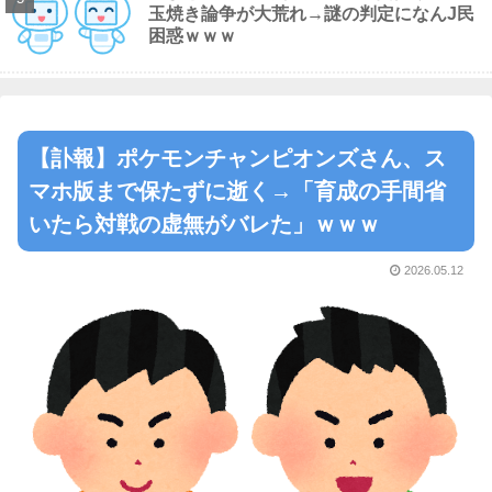
玉焼き論争が大荒れ→謎の判定になんJ民
困惑ｗｗｗ
【訃報】ポケモンチャンピオンズさん、ス
マホ版まで保たずに逝く→「育成の手間省
いたら対戦の虚無がバレた」ｗｗｗ
2026.05.12