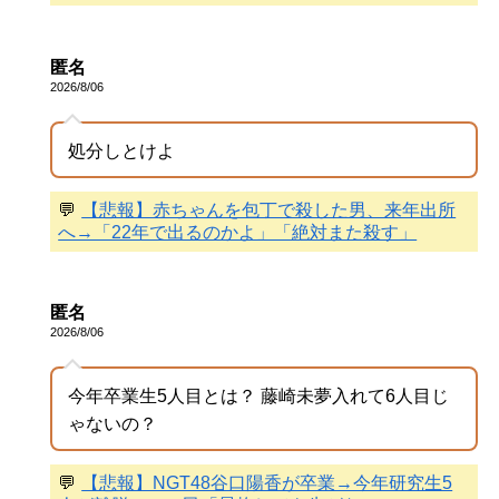
匿名
2026/8/06
処分しとけよ
💬
【悲報】赤ちゃんを包丁で殺した男、来年出所
へ→「22年で出るのかよ」「絶対また殺す」
匿名
2026/8/06
今年卒業生5人目とは？ 藤崎未夢入れて6人目じ
ゃないの？
💬
【悲報】NGT48谷口陽香が卒業→今年研究生5