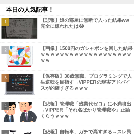
【ワロタ】トランプ大統領とホワイトハウス、ナルトに自分の顔
本日の人気記事！
を合成して投稿 日本政府が苦言「公的機関であっても許諾が必要」
他
NEW!
【悲報】娘の部屋に無断で入った結果ww
【画像】 村重杏奈さん(30)のお胸がコチラｗｗｗｗｗｗｗｗｗｗ
完全に嫌われたは😭
ｗｗ
NEW!
1シーズン20勝以上の投手が一切出なくなった理由ってなに？他
NEW!
アニメ「ヤニねこ」、BPOで議論 視聴者から「◯◯◯なのでは
【画像】1500円のガシャポンを回した結果
ないか」との批判が寄せられる他
NEW!
ｗｗｗｗｗｗｗｗｗｗｗｗｗｗｗｗｗｗｗ
【速報】 NHKの性被害問題、性加害した番組出演者が衝撃告白！
ｗｗ
NEW!
【動画】 アメリカのトー横、え●ちすぎるｗｗｗ
NEW!
【保存版】38歳無職、プログラミングで人
生逆転を目指す→VIPPERの現実アドバイ
スが的確すぎるｗｗｗ
Powered by livedoor 相互RSS
【悲報】管理職「残業代ゼロ」に不満噴出
→VIPPER「それ名ばかり管理職や」正論
くらうｗｗｗ
【悲報】自転車、ガチで高すぎる→スレ民