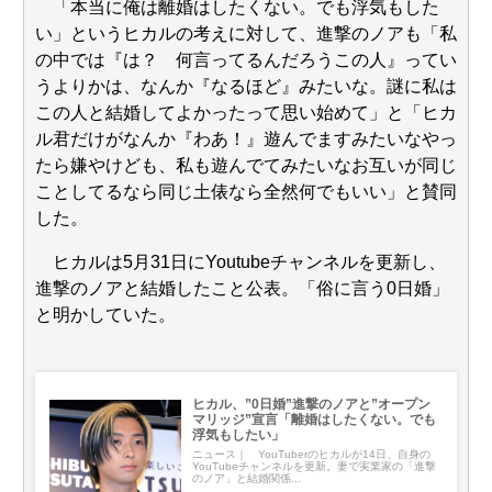
「本当に俺は離婚はしたくない。でも浮気もした
い」というヒカルの考えに対して、進撃のノアも「私
の中では『は？ 何言ってるんだろうこの人』ってい
うよりかは、なんか『なるほど』みたいな。謎に私は
この人と結婚してよかったって思い始めて」と「ヒカ
ル君だけがなんか『わあ！』遊んでますみたいなやっ
たら嫌やけども、私も遊んでてみたいなお互いが同じ
ことしてるなら同じ土俵なら全然何でもいい」と賛同
した。
ヒカルは5月31日にYoutubeチャンネルを更新し、
進撃のノアと結婚したこと公表。「俗に言う0日婚」
と明かしていた。
ヒカル、”0日婚”進撃のノアと”オープン
マリッジ”宣言「離婚はしたくない。でも
浮気もしたい」
ニュース｜ YouTuberのヒカルが14日、自身の
YouTubeチャンネルを更新。妻で実業家の「進撃
のノア」と結婚関係...