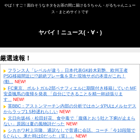
やば！すご！面白そうなネタをお茶の間に届ける５ちゃん・がるちゃんニュー
ス・まとめサイトです
ヤバイ！ニュース(・∀・)
厳選速報！
フランス人「レベルが違う」日本代表GK鈴木彩艶、欧州王者
PSG移籍間近に!?超絶プレー集を見た現地サポの本音がこれ！
(動...
NEW!
FC東京、ポルトガル2部ペナフィエルに期限付き移籍していたMF
安斎颯馬の復帰を発表 「自分にできることを精一杯頑張りま
す...
NEW!
英BBC：アストンマーチン内部の分析ではホンダPUはメルセデス
からラップ1.5秒遅れらしい
NEW!
元日向坂46・松田好花、食中毒で「腹痛とおう吐と下痢が止まら
ない」原因は夏の風物詩だった
NEW!
シカホワ村上宗隆、通訳なしで普通に会話。コーチ「今10段階で
6ぐらい。来た時は0だった（笑）」
NEW!