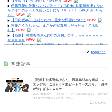
【櫻坂46】 村山美羽、情報解禁
NEW!
伊藤百花の仕事バンバン取ってくるDHの営業担当凄くない
か？今年のボーナス凄いことになりそう！！【AKB48いとも
も】
NEW!
【日向坂46】 上村ひなの、重大な問題について
NEW!
遠藤さくらちゃん、まさかの写真無しだったｗ【乃木坂
46】
NEW!
【画像】 村重杏奈さん(30)のお胸がコチラｗｗｗｗｗｗｗ
ｗｗｗｗｗ
NEW!
【速報】 NHKの性被害問題、性加害した番組出演者が衝撃
告白！
NEW!
redgreen
【動画】 アメリカのトー横、え●ちすぎるｗｗｗ
NEW!
関連記事
【朗報】波多野結衣さん、通算3837本を達成！→
芸能・スポーツ・Youtuber
Powered by livedoor 相互RSS
エッヂ民「これもう和製ピートローズだろ」「身体
が強すぎる」ｗｗｗ
AV界に衝撃のニュースが届いた！(ﾟ∀ﾟ)波多野結衣さん、通算3837
本を現役で達成ｗｗｗスポーツ界...
2026.06.07