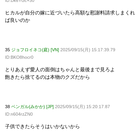
ID:Dk6YGc+30
ヒカルが自分の嫁に近づいたら高額な慰謝料請求しまくれ
ば良いのか
35
ジョフロイネコ(庭) [VN]
2025/09/15(月) 15:17:39.79
ID:BKO8hocr0
とりあえず愛人の面倒はちゃんと最後まで見ろよ
飽きたら捨てるのは本物のクズだから
38
ベンガル(みかか) [JP]
2025/09/15(月) 15:20:17.87
ID:n604rzZN0
子供できたらそうはいかないから