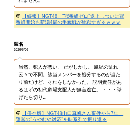
れません。
💬
【続報】NGT48、"冠番組ゼロ"返上→ついに冠
番組開始も新潟4局の争奪戦が地獄すぎるｗｗｗ
匿名
2026/8/06
当然、犯人が悪い。 だがしかし。 風紀の乱れ
云々で不問。該当メンバーを処分するのが当た
り前だけど、それをしなかった。 説明責任があ
るはずの初代劇場支配人が無言逃亡。 ・・・挙
げたら切り...
💬
【保存版】NGT48山口真帆さん事件から7年、
運営の"うやむや対応"を時系列で振り返る