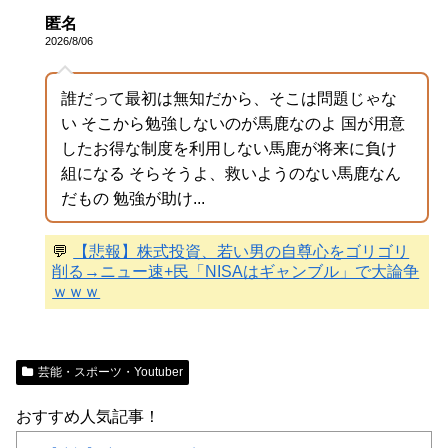
匿名
2026/8/06
誰だって最初は無知だから、そこは問題じゃな
い そこから勉強しないのが馬鹿なのよ 国が用意
したお得な制度を利用しない馬鹿が将来に負け
組になる そらそうよ、救いようのない馬鹿なん
だもの 勉強が助け...
💬
【悲報】株式投資、若い男の自尊心をゴリゴリ
削る→ニュー速+民「NISAはギャンブル」で大論争
ｗｗｗ
芸能・スポーツ・Youtuber
おすすめ人気記事！