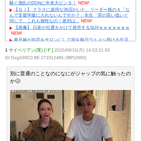
騒ぐ酒乱のDQNに年末大ビンタ！
NEW!
【ＧＪ】 クラスに迷惑な池沼がいた。リーダー格のＡ「な
んで支援学級に入れないんですか？」先生「背の高い低いと
同じで、これも個性なの！差別は...
NEW!
【画像】 日産が社運をかけて発売するSUVｗｗｗｗｗｗｗ
NEW!
義兄嫁が自宅をサロンにして姪を毎日ウトメへ預ける生活
に。数年後、そのツケが一気に回ってきて…
NEW!
1
サイベリアン(茸) [ﾆﾀﾞ]
2025/09/15(月) 14:53:21.50
【速報】 NHKの性被害問題、性加害した番組出演者が衝撃
ID:f3xgS39C0 BE:271912485-2BP(2000)
告白！
NEW!
兄嫁「正月に帰るから、ゲームと、いいお肉と酒と、お風
呂グッズの準備しとけよ」寝起きの私「知るかボケ」兄嫁
別に普通のことなのになにがジャップの気に触ったの
「キィィィィー！！！！」私「あ…」
NEW!
か🥴
【物議】King Gnuの「やる気ない」宣伝動画に批判殺到→
ガル民も真っ二つにｗｗｗ
NEW!
【続報】三山凌輝、花乃まりあと懲りずに密会継続→ガル
民「もう何回目だよ」総ツッコミｗｗｗ
NEW!
元AKB社長、22億円申告漏れ 乃木坂46運営会社の株式を
パチンコ京楽産業に譲渡【ノース・リバー】【窪田康志】
元AKB社長、22億円申告漏れ 乃木坂46運営会社の株式を
パチンコ京楽産業に譲渡【ノース・リバー】【窪田康志】