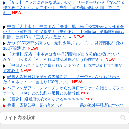
【ＧＪ】 クラスに迷惑な池沼がいた。リーダー格のＡ「なんで支
援学級に入れないんですか？」先生「背の高い低いと同じで、こ
れ...
NEW!
【画像】 日産が社運をかけて発売するSUVｗｗｗｗｗｗｗ
NEW!
義兄嫁が自宅をサロンにして姪を毎日ウトメへ預ける生活に。数
中国「大洪水！」中国ダム「決壊」地元民「公式発表より死者多
年後、そのツケが一気に回ってきて…
NEW!
い！」中国政府「住民拘束！（安否不明」中国当局「救助隊動画も
【画像】小6豊島心桜ちゃんのおっ●いデカ過ぎww手で支えたい
削除」台風13号「三峡ダム接近中」→
NEW!
奴、急げｗｗｗｗ 他
NEW!
かつて650万部を誇った「週刊少年ジャンプ」、発行部数が初の
熊本出身の島津亜矢「不謹慎じゃないかと…」水6480本の物資輸
100万部割れ
NEW!
送も悩み吐露「わざわざお知らせすることではないですが、気
【速報】 記者「中革連は食料品消費税ゼロを公約に掲げていた
に...
NEW!
が？」→階猛氏「そ、それは財源確保という条件付き」
NEW!
【ホロライブ】ホロドリ早くもイベント第二弾を発表！！本日18
「中国人ってこんなに嫌われているの？」日本生活9年目で明か
時に詳細公開 他
NEW!
す本心！
NEW!
【悲報】スプラトゥーンさん、もうリズム天国にアマゾンランキ
韓国人の対日好感度が過去最高に、「ノージャパン」は終わっ
ングで敗北wwwwwwwww 他
NEW!
た？＝ネット「中国より100倍いい」
NEW!
悠仁様、PayPayユーザーｗｗｗｗ 他
NEW!
ベアマンがアストンマーチンからの高額オファーを拒否してフェ
【速報】 NHKの性被害問題、性加害した番組出演者が衝撃告白！
ラーリ（FDA）との契約を延長との情報他
NEW!
NEW!
【画像】 避難所の女がHすぎるｗｗｗｗｗ
NEW!
兄嫁「正月に帰るから、ゲームと、いいお肉と酒と、お風呂グッ
兵庫・斎藤知事、超有能だった・・・「県の海外事務所はすべて
ズの準備しとけよ」寝起きの私「知るかボケ」兄嫁「キィィィィ
閉鎖で。直営する意味ないし皆さんから理解得られないでしょ」他
ー！...
NEW!
NEW!
【画像】 この∧∨女優さんで100万回抜いてるｗｗｗｗｗｗｗ
Powered by livedoor 相互RSS
NEW!