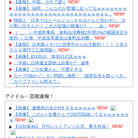
【速報】 中国、ガチで逝く
NEW!
【画像】 福岡、こんなのが普通に走ってるｗｗｗｗｗｗｗ
ｗｗｗｗｗｗｗｗｗｗｗｗｗｗｗｗｗｗｗｗｗｗｗ...
NEW!
韓国人「日本ではビールジョッキをほとんど洗わずに、次
の客に出すんだ！ これが証拠の映像だ!!」……あ...
NEW!
（ ´_ゝ`）中道幹事長、食料品消費税2年間1%の閣議決定を
批判 → 記者「中道改革連合は食料品消費...
NEW!
【速報】 日本製メモリに世界中から注文殺到！！！ １兆５
０００億円で工場増築へ
NEW!
【画像】顔100点、体30点の女ｗｗｗ
「洋画に日本版主題歌は必要か?」論争
【画像】この女優さん、可愛すぎる
カープOBがゾンタバ問題に激怒！「謝罪会見を開くべき」
「カープファンも怒るで」
【画像】顔100点、体30点の女ｗｗｗ
アイドル・芸能速報！
【画像】 避難所の女がHすぎるｗｗｗｗｗ
NEW!
【画像】 この∧∨女優さんで100万回抜いてるｗｗｗｗｗｗ
ｗ
NEW!
Powered by livedoor 相互RSS
【日向坂46】 月刊ジャイアンツ公式、重大告知！
NEW!