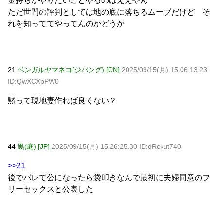
金持ちがやりたいことやるのはええやん
ただ世間の評判としては地の底に落ちるムーブだけど そ
れを知っててやってんのかどうか
21
ベンガルヤマネコ(ジパング) [CN]
2025/09/15(月) 15:06:13.23
ID:QwXCXpPW0
黙って現地妻作れば良くない？
44
黒(庭) [JP]
2025/09/15(月) 15:26:25.30 ID:dRckut740
>>21
後でバレて公になったら袋叩きなんで最初に夫婦同意のフ
リーセックスと公表した