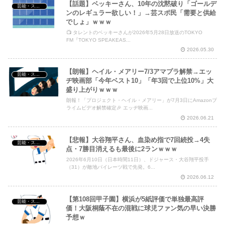
【話題】ベッキーさん、10年の沈黙破り「ゴールデ
芸能・スポーツ・Youtuber
ンのレギュラー欲しい！」→芸スポ民「需要と供給
でしょ」ｗｗｗ
📺 タレントのベッキーさんが2026年5月28日放送のTOKYO
FM『TOKYO SPEAKEAS...
2026.05.30
【朗報】ヘイル・メアリー7/3アマプラ解禁→エッ
芸能・スポーツ・Youtuber
ヂ映画部「今年ベスト10」「年3回で上位10%」大
盛り上がりｗｗｗ
朗報！「プロジェクト・ヘイル・メアリー」が7月3日にAmazonプ
ライムビデオ解禁確定🎉 エッヂ映画...
2026.06.21
【悲報】大谷翔平さん、血染め指で7回続投→4失
芸能・スポーツ・Youtuber
点・7勝目消えるも最後に2ランｗｗｗ
2026年6月10日（日本時間11日）、ドジャース・大谷翔平投手
（31）が敵地パイレーツ戦で先発。6...
2026.06.12
【第108回甲子園】横浜が5紙評価で単独最高評
芸能・スポーツ・Youtuber
価！大阪桐蔭不在の混戦に球児ファン気の早い決勝
予想ｗ