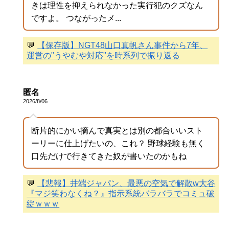
きは理性を抑えられなかった実行犯のクズなん
ですよ。 つながったメ...
💬
【保存版】NGT48山口真帆さん事件から7年、
運営の"うやむや対応"を時系列で振り返る
匿名
2026/8/06
断片的にかい摘んで真実とは別の都合いいスト
ーリーに仕上げたいの、これ？ 野球経験も無く
口先だけで行きてきた奴が書いたのかもね
💬
【悲報】井端ジャパン、最悪の空気で解散w大谷
『マジ笑わなくね？』指示系統バラバラでコミュ破
綻ｗｗｗ