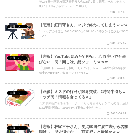
第108回全国高校野球選手権大会は8月5日に開幕。それに先立ち、
8月1日17時からオンラインで組合せ...
2026.07.30
【悲報】細田守さん、マジで終わってしまうｗｗｗ
芸能・スポーツ・Youtuber
1. エッヂの名無し 2026/05/06(水) 07:16:48時をかける少女(2006)
／2.6...
2026.05.07
【悲報】YouTube始めたVIPPer、心血注いでも伸
芸能・スポーツ・Youtuber
びない→民「同じ味」総ツッコミｗｗｗ
「想像以下」――そう切り出したのは、YouTube解説系動画を投
稿中のVIPPER。心血注いで作って...
2026.08.05
【画像】ミスドの行列が限界突破、2時間半待ち→
芸能・スポーツ・Youtuber
エッヂ民「情報を食ってるｗ」
ミスドの新作もちもちドーナツ「もっちゅりん」がバカ売れ。店頭
には平日昼間にもかかわらず長蛇の列ができ...
2026.06.09
【悲報】林家三平さん、笑点60周年展年表から名前
芸能・スポーツ・Youtuber
消滅→「歴史消すな」「可哀想」と騒然ｗｗｗ