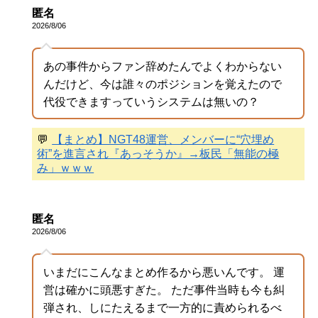
匿名
2026/8/06
あの事件からファン辞めたんでよくわからない
んだけど、今は誰々のポジションを覚えたので
代役できますっていうシステムは無いの？
💬
【まとめ】NGT48運営、メンバーに“穴埋め
術”を進言され『あっそうか』→板民「無能の極
み」ｗｗｗ
匿名
2026/8/06
いまだにこんなまとめ作るから悪いんです。 運
営は確かに頭悪すぎた。 ただ事件当時も今も糾
弾され、しにたえるまで一方的に責められるべ