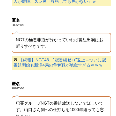
人が離脱、スレ民「昇格しても先がない」ｗ
匿名
2026/8/06
NGTの極悪非道が分かっていれば番組出演はお
断りすべきです。
💬
【続報】NGT48、"冠番組ゼロ"返上→ついに冠
番組開始も新潟4局の争奪戦が地獄すぎるｗｗｗ
匿名
2026/8/06
犯罪グループNGTの番組放送しないでほしいで
す。山口さん側への仕打ちを1000年経っても忘