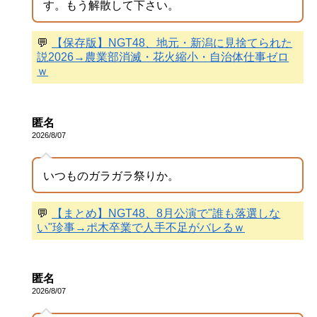
す。もう解散して下さい。
💬
【保存版】NGT48、地元・新潟に見捨てられた
説2026→農業部消滅・花火縮小・自治体仕事ゼロ
ｗ
匿名
2026/8/07
いつものガラガラ祭りか。
💬
【まとめ】NGT48、8月公演で"誰も落選しな
い"珍事→ポ木卒業で人手不足がバレるｗ
匿名
2026/8/07