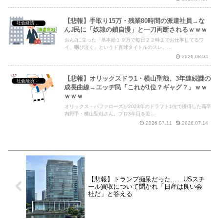
【悲報】手取り15万・残業80時間の派遣社員→な
社会経済・政治
んJ民に「奴隷の鎖自慢」と一刀両断されるｗｗｗ
おんJに立った「基本給１９万で毎日２２時までお仕事してるワ
イ、咽び泣く」というド直球タイトルのスレ。...
2026.08.04
【悲報】オリックスドラ1・横山聖哉、3年連続謎の
社会経済・政治
成長曲線→エッヂ民「これが1位？ギャグ？」ｗｗ
ｗｗｗ
オリックス・バファローズが2023年のドラフト1位で獲得した高卒
内野手・横山聖哉さん。プロ3年目を迎...
2026.07.11
2026.07.14
【悲報】トランプ痴呆だった……USスチ
ール買収について聞かれ「日産は良い会
社だ」と答える