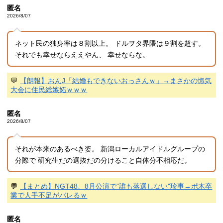
匿名
2026/8/07
ネット民の独身率は８割以上。 ドルヲタ界隈は９割を超す。
それでも幸せならええやん、 幸せならな。
💬
【朗報】おんJ「結婚もできないおっさんｗ」→まさかの惚気
大会に住民総嫉妬ｗｗｗ
匿名
2026/8/07
それが本来のあるべき姿。 新潟ローカルアイドルグループの
分際で 研究生だの選抜だの分けること自体分不相応だ。
💬
【まとめ】NGT48、8月公演で"誰も落選しない"珍事→ポ木卒
業で人手不足がバレるｗ
匿名