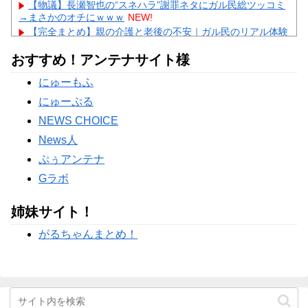
【物議】長瀬智也の“スネハラ”謝罪ネタにガル民総ツッコミ
→まさかのオチにｗｗｗ
NEW!
【完全まとめ】親の介護と老後の不安｜ガル民のリアル体験
談を総整理
NEW!
おすすめ！アンテナサイト様
【物議】元TBSアナ山本里菜が離婚報告→”宝物”発言にガル
民総ツッコミｗｗｗ
NEW!
にゅーもふ
【物議】田中圭、違約金完済を飲み会で宣言→ガル民「反省
ゼロ」と大荒れｗｗｗ
にゅーぷる
Powered by livedoor 相互RSS
NEWS CHOICE
News人
ぷぅアンテナ
Gラボ
姉妹サイト！
がるちゃんまとめ！