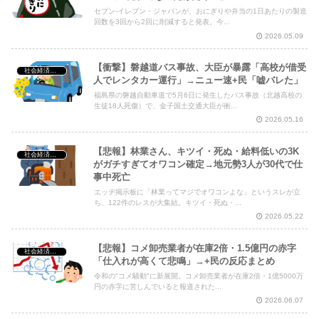
セブン-イレブン・ジャパンが、おにぎりや弁当の1日あたりの製造
回数を3回から2回に削減すると発表。今...
2026.05.09
【衝撃】磐越道バス事故、大臣が暴露「高校が借受
社会経済・政治
人でレンタカー運行」→ニュー速+民「嘘バレた」
福島県の磐越自動車道で5月6日に発生したバス事故（北越高校の
生徒18人死傷）で、金子国土交通大臣が衝...
2026.05.16
【悲報】林業さん、キツイ・死ぬ・給料低いの3K
社会経済・政治
がガチすぎてオワコン確定→地元勢3人が30代で仕
事中死亡
エッヂ掲示板に「林業ってマジでオワコンよな」というスレが立
ち、122件のレスが大集結。キツイ・死ぬ・...
2026.05.22
【悲報】コメ卸売業者が在庫2倍・1.5億円の赤字
社会経済・政治
「仕入れが高くて悲鳴」→+民の反応まとめ
令和の"コメ騒動"に新展開。コメ卸売業者が在庫2倍・1億5000万
円の赤字に苦しんでいると報道された...
2026.06.07