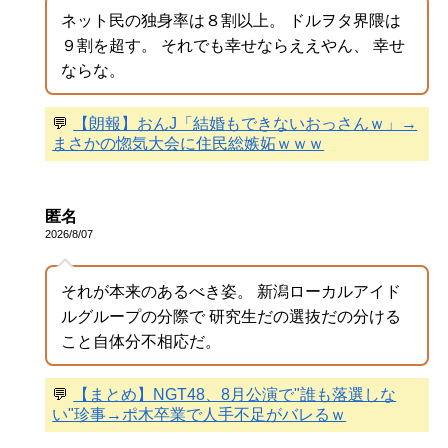
ネット民の独身率は８割以上。 ドルヲタ界隈は
９割を超す。 それでも幸せならええやん、 幸せ
ならな。
💬
【朗報】おんJ「結婚もできないおっさんｗ」→
まさかの惚気大会に住民総嫉妬ｗｗｗ
匿名
2026/8/07
それが本来のあるべき姿。 新潟ローカルアイド
ルグループの分際で 研究生だの選抜だの分ける
こと自体分不相応だ。
💬
【まとめ】NGT48、8月公演で"誰も落選しな
い"珍事→ポ木卒業で人手不足がバレるｗ