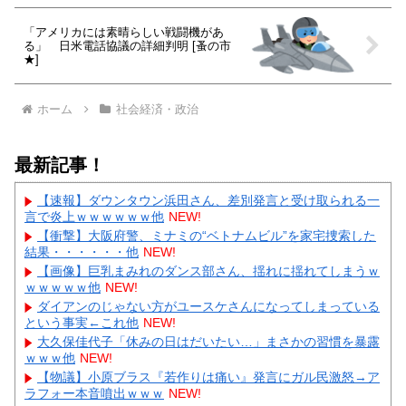
「アメリカには素晴らしい戦闘機があ
る」 日米電話協議の詳細判明 [蚤の市
★]
ホーム
社会経済・政治
最新記事！
【速報】ダウンタウン浜田さん、差別発言と受け取られる一
言で炎上ｗｗｗｗｗｗ他
NEW!
【衝撃】大阪府警、ミナミの“ベトナムビル”を家宅捜索した
結果・・・・・・他
NEW!
【画像】巨乳まみれのダンス部さん、揺れに揺れてしまうｗ
ｗｗｗｗｗ他
NEW!
ダイアンのじゃない方がユースケさんになってしまっている
という事実←これ他
NEW!
大久保佳代子「休みの日はだいたい…」まさかの習慣を暴露
ｗｗｗ他
NEW!
【物議】小原ブラス『若作りは痛い』発言にガル民激怒→ア
ラフォー本音噴出ｗｗｗ
NEW!