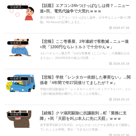
【話題】エアコン24hつけっぱなしは得？→ニュー
社会経済・政治
速+民、電気代論争で大荒れｗｗｗ
夏の風物詩「エアコン つけっぱなし論争」が今年もニュー速+に降
臨。All Aboutの記事によると、...
2026.07.26
【悲報】ここ壱番屋、2年連続で客数減→ニュー速
社会経済・政治
+民「1200円ならレトルトで十分やんｗ」
カレーチェーン最大手「CoCo壱番屋（ここいち）」の客離れが止
まらない。2024年8月の値上げ以降、...
2026.05.19
【悲報】学校「レンタカー依頼した事実ない」→関
社会経済・政治
係者「4年間で年27回借りてましたが？ｗ」
学校の部活動遠征で「レンタカー＋ボランティアドライバー」とい
う謎の輸送体制が横行していたことが発覚し...
2026.05.10
【続報】クマ溺死駆除に抗議殺到→町「業務に支
社会経済・政治
障」+民「天罰を叫ぶ本人に先に天罰」ｗｗｗ
岩手県雫石町が7月16日、わなにかかったクマを溺死させて駆除し
ていたことが判明。県が「できるだけ苦痛...
2026.07.30