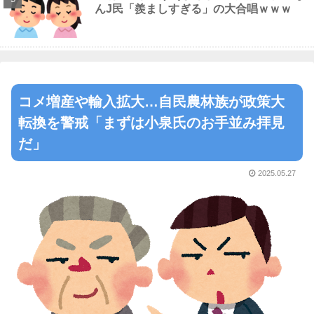
んJ民「羨ましすぎる」の大合唱ｗｗｗ
コメ増産や輸入拡大…自民農林族が政策大
転換を警戒「まずは小泉氏のお手並み拝見
だ」
2025.05.27