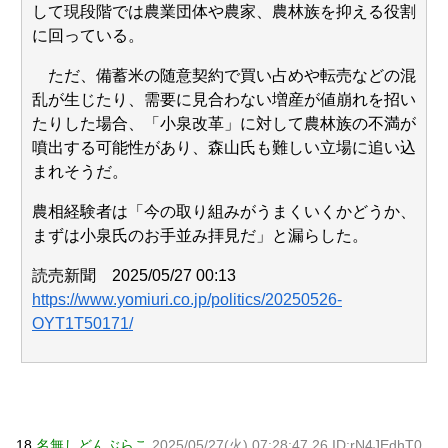
して現段階では農業団体や農家、農林族を抑える役割
に回っている。
ただ、備蓄米の随意契約で買い占めや転売などの混
乱が生じたり、需要に見合わない増産が値崩れを招い
たりした場合、「小泉改革」に対して農林族の不満が
噴出する可能性があり、森山氏も難しい立場に追い込
まれそうだ。
農相経験者は「今の取り組みがうまくいくかどうか、
まずは小泉氏のお手並み拝見だ」と漏らした。
読売新聞 2025/05/27 00:13
https://www.yomiuri.co.jp/politics/20250526-
OYT1T50171/
18
名無しどんぶらこ
2025/05/27(火) 07:28:47.26 ID:rN4JEdhT0