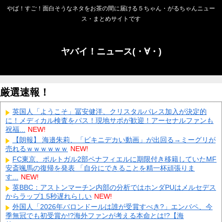
やば！すご！面白そうなネタをお茶の間に届ける５ちゃん・がるちゃんニュー
ス・まとめサイトです
ヤバイ！ニュース(・∀・)
厳選速報！
英国人「ようこそ」冨安健洋、クリスタルパレス加入が決定的
に！メディカル検査をパス！現地サポが歓迎！アーセナルファンも
祝福...
NEW!
【朗報】 海邉朱莉、「ビキニデカい動画」が出回る→ミーグリが
売れるｗｗｗｗｗｗ
NEW!
FC東京、ポルトガル2部ペナフィエルに期限付き移籍していたMF
安斎颯馬の復帰を発表 「自分にできることを精一杯頑張りま
す...
NEW!
英BBC：アストンマーチン内部の分析ではホンダPUはメルセデス
からラップ1.5秒遅れらしい
NEW!
外国人「2026年バロンドールは誰が受賞すべき?」エンバペ、今
季無冠でも初受賞か!?海外ファンが考える本命とは!?【海