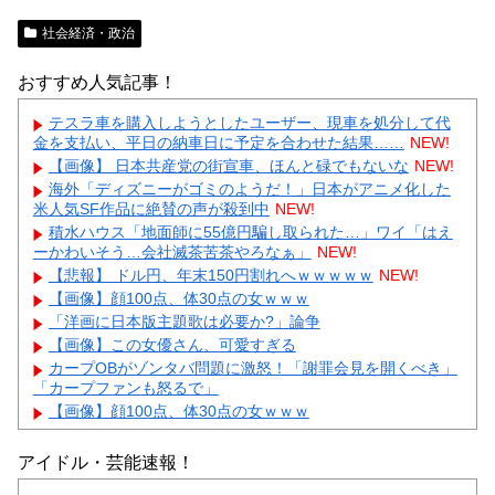
社会経済・政治
おすすめ人気記事！
テスラ車を購入しようとしたユーザー、現車を処分して代
金を支払い、平日の納車日に予定を合わせた結果……
NEW!
【画像】 日本共産党の街宣車、ほんと碌でもないな
NEW!
海外「ディズニーがゴミのようだ！」日本がアニメ化した
米人気SF作品に絶賛の声が殺到中
NEW!
積水ハウス「地面師に55億円騙し取られた…」ワイ「はえ
ーかわいそう…会社滅茶苦茶やろなぁ」
NEW!
【悲報】 ドル円、年末150円割れへｗｗｗｗｗ
NEW!
【画像】顔100点、体30点の女ｗｗｗ
「洋画に日本版主題歌は必要か?」論争
【画像】この女優さん、可愛すぎる
カープOBがゾンタバ問題に激怒！「謝罪会見を開くべき」
「カープファンも怒るで」
【画像】顔100点、体30点の女ｗｗｗ
アイドル・芸能速報！