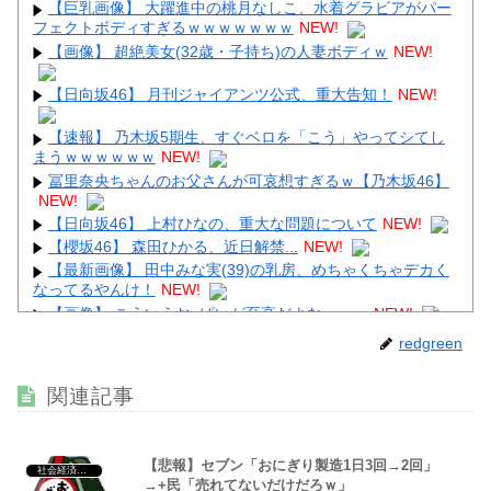
【巨乳画像】 大躍進中の桃月なしこ、水着グラビアがパー
フェクトボディすぎるｗｗｗｗｗｗｗ
NEW!
Powered by livedoor 相互RSS
【画像】 超絶美女(32歳・子持ち)の人妻ボディｗ
NEW!
【日向坂46】 月刊ジャイアンツ公式、重大告知！
NEW!
【速報】 乃木坂5期生、すぐベロを「こう」やってシてし
まうｗｗｗｗｗｗ
NEW!
冨里奈央ちゃんのお父さんが可哀想すぎるｗ【乃木坂46】
NEW!
【日向坂46】 上村ひなの、重大な問題について
NEW!
【櫻坂46】 森田ひかる、近日解禁...
NEW!
【最新画像】 田中みな実(39)の乳房、めちゃくちゃデカく
なってるやんけ！
NEW!
【画像】 こういうお○ぱいが至高だよなｗｗｗ
NEW!
【閲覧注意】 昔のドラマのレ.●プシーン、今見るとアウト
redgreen
すぎる！
NEW!
関連記事
【悲報】セブン「おにぎり製造1日3回→2回」
社会経済・政治
Powered by livedoor 相互RSS
→+民「売れてないだけだろｗ」