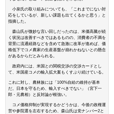
Powered by livedoor 相互RSS
小泉氏の取り組みについても、「これまでにない対
応をしているが、新しい課題も出てくるかと思う」と
指摘した。
森山氏が微妙な言い回しだったのは、米価高騰が続
く状況は改善すべきではあるものの、消費者の不満を
背景に流通経路などを含めて急激に改革が進めば、価
格低下でコメ農家の生産基盤が崩れかねないとの懸念
があるからだとみられる。
政府内には、米国との関税交渉の交渉カードとし
て、米国産コメの輸入拡大案もくすぶり続けている。
これに対し、農林族には「100%自給の維持が基本
だ。日本を守るため、輸入すべきでない」（宮下一
郎・元農相）と反対論が根強い。
コメ価格抑制が実現するかどうかは、今後の政権運
営や参院選を左右するため、森山氏は党ナンバー2と