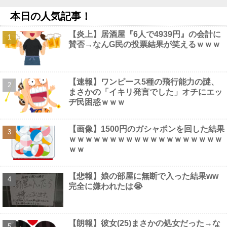
【最新画像】 田中みな実(39)の乳房、めちゃくちゃデカくなって
本日の人気記事！
るやんけ！
NEW!
【食品消費税ゼロ】そんなに効果あるか？他
NEW!
【炎上】居酒屋『6人で4939円』の会計に
【衝撃】50代女性、京大病院で脳腫瘍手術→“腫瘍の無い部位”を
賛否→なんG民の投票結果が笑えるｗｗｗ
摘出 2度「腫瘍ではない」と出るも続行、脳幹損傷で“植物状態”に
他
NEW!
【画像】 こういうお○ぱいが至高だよなｗｗｗ
NEW!
【閲覧注意】 昔のドラマのレ.●プシーン、今見るとアウトすぎ
【速報】ワンピース5種の飛行能力の謎、
る！
NEW!
まさかの「イキリ発言でした」オチにエッ
ヂ民困惑ｗｗｗ
【画像】1500円のガシャポンを回した結果
ｗｗｗｗｗｗｗｗｗｗｗｗｗｗｗｗｗｗｗ
Powered by livedoor 相互RSS
ｗｗ
【悲報】娘の部屋に無断で入った結果ww
完全に嫌われたは😭
【朗報】彼女(25)まさかの処女だった→な