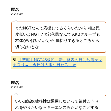
匿名
2026/8/07
まだNGTなんて応援してるくらいだから 相当民
度低いよNGTヲタ部落民なんて AKBグループも
本体がやばいんだから 損切りできるところから
切らないとな
💬
【悲報】NGT48板民、新曲発表の日に他店ケン
カ祭り→「今日は大事な日だろ」ｗ
匿名
2026/8/07
いい加減奴隷根性は通用しないって気付こう そ
れをやりたいならキーエンスみたいなことする