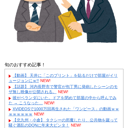
旬のおすすめ記事！
【動画】 天井に「このプリント」を貼るだけで部屋がイリ
ュージョンにｗ!!
NEW!
【話題】 河内長野市で警官が包丁男に発砲したシーンのモ
ザ無し映像が公開される。
NEW!
彼がベランダにいた。ドアを閉めて部屋の中から呼んでみ
た → こうなった…
NEW!
XVIDEOSで1000万回再生された「ワンピース」の動画ｗｗ
ｗｗｗｗｗｗ
NEW!
【北九州・小倉】 タクシーの邪魔したり、公共物を蹴って
騒ぐ酒乱のDQNに年末大ビンタ！
NEW!