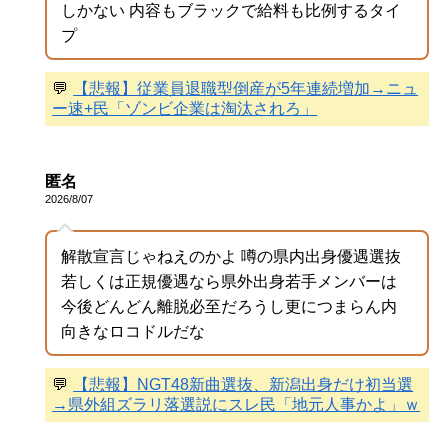
しかない 内容もブラックで給料も比例するタイ
プ
💬
【悲報】従業員退職型倒産が5年連続増加→ニュ
ー速+民「ゾンビ企業は淘汰されろ」
匿名
2026/8/07
解散宣言じゃねえのかよ 噂の県内出身優遇選抜
若しくは正規優遇なら県外出身若手メンバーは
今後どんどん離脱必至だろうし更につまらん内
向きなロコドルだな
💬
【悲報】NGT48新曲選抜、新潟出身だけ初当選
→県外組ズラリ落選説にスレ民「地元人事かよ」ｗ