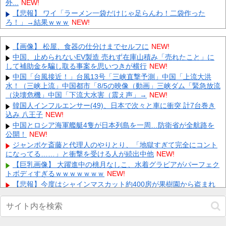
外...
NEW!
【悲報】 ワイ「ラーメン一袋だけじゃ足らんわ！二袋作った
ろ！」→結果ｗｗｗ
NEW!
所ジョージの嫌いな食べ物：シュークリーム 他
NEW!
Snow Manラウールと深澤辰哉が「アナザースカイ」出演 どちら
【画像】 松屋、食器の仕分けまでセルフに
NEW!
かがパリ、どちらかが武蔵小山を訪れる 他
NEW!
中国、止められないEV製造 売れず在庫山積み「売れたこと」に
【ホロEN】カリオペ、劇場版『メイドインアビス』第一部の主題
して補助金を騙し取る事案を思いつきが横行
NEW!
歌を担当！『アニソン歌手としてもどんどん駆け上がってるな』
中国「台風接近！」台風13号「三峡直撃予測」中国「上流大洪
...
NEW!
水！（三峡上流」中国都市「8/5の映像（動画」三峡ダム「緊急放流
【衝撃】アジテーター超えの真の友情ゲーが黎絶に爆誕 他
NEW!
（決壊危機」中国「下流大水害（震え声」→
NEW!
【速報】スペイン主将ロドリさん…なんとバルセロナへ移籍ｗｗ
韓国人インフルエンサー(49)、日本で次々と車に衝突 計7台巻き
ｗｗｗｗｗｗ 他
NEW!
込み 八王子
NEW!
【最新画像】 GLAY・TERU＆パフィー亜美、レアな夫婦ショッ
中国とロシア海軍艦艇4隻が日本列島を一周…防衛省が全航路を
トを公開してしまう！
NEW!
公開！
NEW!
【極旨牛鉄板】 吉野家のステーキ定食1500円、ガチで美味そう
ジャンポケ斎藤と代理人のやりとり、「地獄すぎて完全にコント
ｗｗｗ
NEW!
になってる……」と衝撃を受ける人が続出中他
NEW!
【復讐】 絶対に「植えてはいけない植物」を小学校に植えた→20
【巨乳画像】 大躍進中の桃月なしこ、水着グラビアがパーフェク
年経って見に行くと…「！？」衝撃の光景が・・・
NEW!
トボディすぎるｗｗｗｗｗｗｗ
NEW!
同僚の美人に土下座して必死に頼んだらこうなるｗｗｗ
NEW!
【悲報】今度はシャインマスカット約400房が果樹園から盗まれ
る 参議院議員「日本人ではないと思う」他
NEW!
Powered by livedoor 相互RSS
【画像】 超絶美女(32歳・子持ち)の人妻ボディｗ
NEW!
阪神 小谷野栄一、片山大樹コーチが体調不良でベンチ外、2軍
からコーチ合流 接触者はマスク姿も他
NEW!