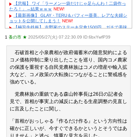
【悲報】 ワイ「ラーメン一袋だけじゃ足らんわ！二袋作っ
たろ！」→結果ｗｗｗ
NEW!
【最新画像】 GLAY・TERU＆パフィー亜美、レアな夫婦シ
ョットを公開してしまう！
NEW!
【極旨牛鉄板】 吉野家のステーキ定食1500円、ガチで美味
そうｗｗｗ
NEW!
1
蚤の市 ★
2025/05/27(火) 07:22:30.09 ID:6bxYwfP39
【復讐】 絶対に「植えてはいけない植物」を小学校に植え
た→20年経って見に行くと…「！？」衝撃の光景が・・・
NEW!
石破首相と小泉農相が政府備蓄米の随意契約による
同僚の美人に土下座して必死に頼んだらこうなるｗｗｗ
コメ価格抑制に乗り出したことを巡り、国内コメ農家
NEW!
の保護を重視する自民党農林族はコメの増産や輸入拡
【物議】小原ブラス『若作りは痛い』発言にガル民激怒→
アラフォー本音噴出ｗｗｗ
NEW!
大など、コメ政策の大転換につながることに警戒感を
【物議】長瀬智也の“スネハラ”謝罪ネタにガル民総ツッコミ
強めている。
→まさかのオチにｗｗｗ
元AKB社長、22億円申告漏れ 乃木坂46運営会社の株式を
党農林族の重鎮である森山幹事長は26日の記者会
パチンコ京楽産業に譲渡【ノース・リバー】【窪田康志】
見で、首相が事実上の減反にあたる生産調整の見直し
元AKB社長、22億円申告漏れ 乃木坂46運営会社の株式を
に言及したことに関し、
パチンコ京楽産業に譲渡【ノース・リバー】【窪田康志】
「首相がおっしゃる『作るだけ作る』という方向性は
確かに正しいが、今すぐできるかというとそうではあ
りません」と述べ、慎重な見方を示した。