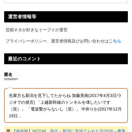
運営者情報等
芸能ネタが好きなイーブイが運営
プライバシーポリシー、運営者情報及びお問い合わせは
こちら
最近のコメント
匿名
2026/8/07
先輩方も新潟を見下してたからね 加藤美南(2017年4月3日/ラ
ジオでの発言) 「上越新幹線のトンネルを壊したいです
（笑）」 「電波繋がらないし（笑）」 中井りか(2017年12月
19日...
💬
【保存版】NGT48、地元・新潟に見捨てられた説2026→農業