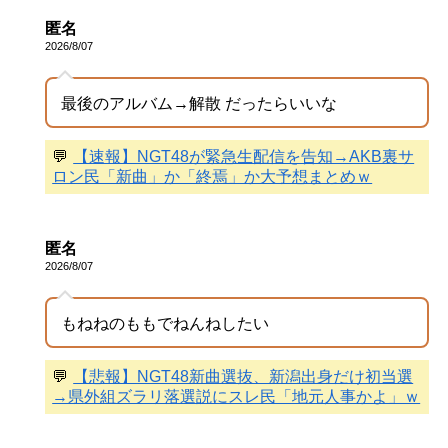
匿名
2026/8/07
最後のアルバム→解散 だったらいいな
💬
【速報】NGT48が緊急生配信を告知→AKB裏サ
ロン民「新曲」か「終焉」か大予想まとめｗ
匿名
2026/8/07
もねねのももでねんねしたい
💬
【悲報】NGT48新曲選抜、新潟出身だけ初当選
→県外組ズラリ落選説にスレ民「地元人事かよ」ｗ