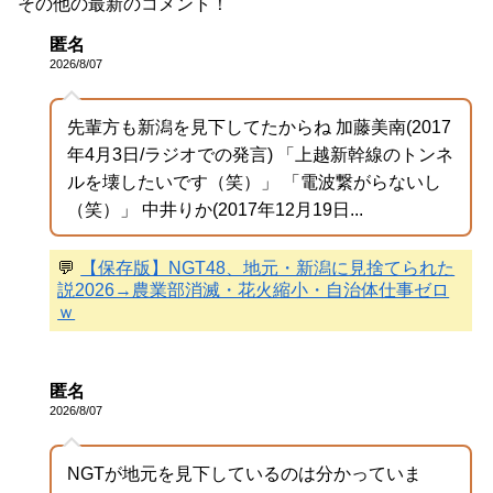
その他の最新のコメント！
匿名
2026/8/07
先輩方も新潟を見下してたからね 加藤美南(2017
年4月3日/ラジオでの発言) 「上越新幹線のトンネ
ルを壊したいです（笑）」 「電波繋がらないし
（笑）」 中井りか(2017年12月19日...
💬
【保存版】NGT48、地元・新潟に見捨てられた
説2026→農業部消滅・花火縮小・自治体仕事ゼロ
ｗ
匿名
2026/8/07
NGTが地元を見下しているのは分かっていま