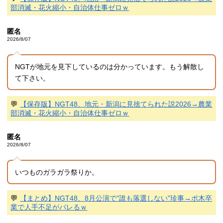
部消滅・花火縮小・自治体仕事ゼロｗ
匿名
2026/8/07
NGTが地元を見下しているのは分かっています。もう解散し
て下さい。
💬
【保存版】NGT48、地元・新潟に見捨てられた説2026→農業
部消滅・花火縮小・自治体仕事ゼロｗ
匿名
2026/8/07
いつものガラガラ祭りか。
💬
【まとめ】NGT48、8月公演で"誰も落選しない"珍事→ポ木卒
業で人手不足がバレるｗ