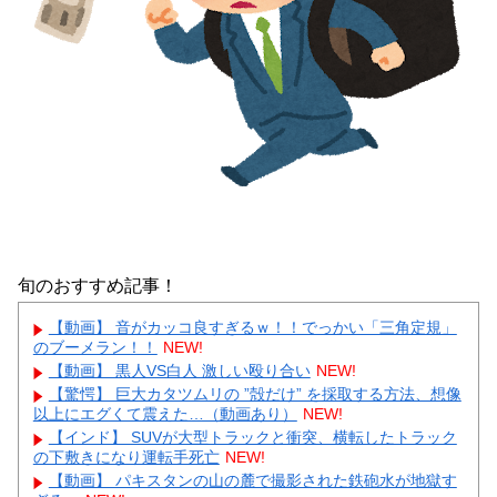
旬のおすすめ記事！
【動画】 音がカッコ良すぎるｗ！！でっかい「三角定規」
のブーメラン！！
NEW!
【動画】 黒人VS白人 激しい殴り合い
NEW!
【驚愕】 巨大カタツムリの ”殻だけ” を採取する方法、想像
以上にエグくて震えた…（動画あり）
NEW!
【インド】 SUVが大型トラックと衝突、横転したトラック
の下敷きになり運転手死亡
NEW!
【動画】 パキスタンの山の麓で撮影された鉄砲水が地獄す