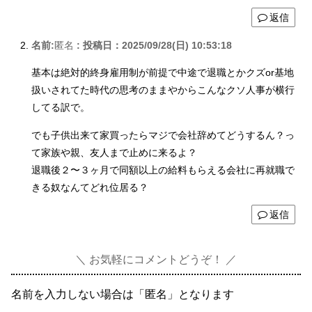
返信
名前:
匿名
:
投稿日：2025/09/28(日) 10:53:18
基本は絶対的終身雇用制が前提で中途で退職とかクズor基地
扱いされてた時代の思考のままやからこんなクソ人事が横行
してる訳で。
でも子供出来て家買ったらマジで会社辞めてどうするん？っ
て家族や親、友人まで止めに来るよ？
退職後２〜３ヶ月で同額以上の給料もらえる会社に再就職で
きる奴なんてどれ位居る？
返信
お気軽にコメントどうぞ！
名前を入力しない場合は「匿名」となります