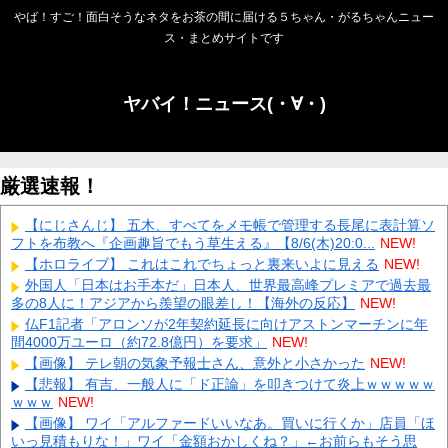
やば！すご！面白そうなネタをお茶の間に届ける５ちゃん・がるちゃんニュー
ス・まとめサイトです
ヤバイ！ニュース(・∀・)
厳選速報！
【にじさんじ】 五木、すべてをメモ帳で管理する長尾に表計算ソ
フトを布教へ『企画趣旨でもう草生える』【8/6(木)20:0...
NEW!
【ホロライブ】 これはこれでちょっと裏来いよに見える
NEW!
外国人「日本はお手本だ」日本人、世界最高峰プレミアで過去最
多の8人に！アジアから羨望の眼差し！【海外の反応】
NEW!
仏F1記者「アロンソが2年契約延長に向けアストンマーチンに年
間4000万ユーロ（約72.8億円）を要求」
NEW!
【画像】 テレ朝の気象予報士さん、意外と小さかった
NEW!
【悲報】 有吉、一般人に「ド正論」を叩きつけて炎上ｗｗｗｗｗ
ｗｗｗ
NEW!
【画像】 ワイ「アルファードいいなあ。買いに行くか」店員「ほ
いっ見積もりな！」ワイ「金額おかしくね？」←お前らもそう思