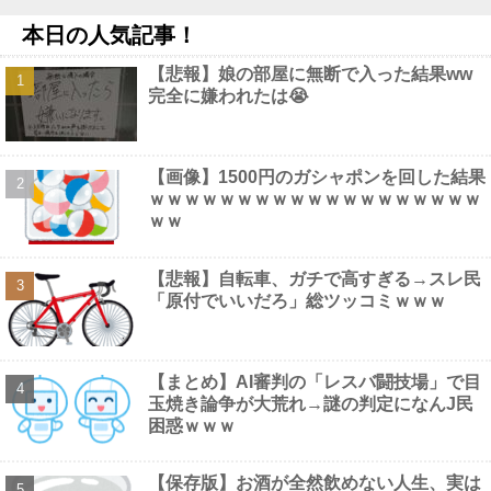
□すぎるｗｗｗｗｗｗ
NEW!
本日の人気記事！
【復活】「日本製メモリ」に世界中から注文殺到 米マイクロンが
１兆５０００億円を表明他
NEW!
【悲報】娘の部屋に無断で入った結果ww
【画像】 避難所の女がHすぎるｗｗｗｗｗ
NEW!
完全に嫌われたは😭
【動画】次期AKB48に加入濃厚な大型美人ルーキーが発見されて
しまうｗｗｗｗｗｗ他
NEW!
【悲報】高野連「暑熱対策で第2試合は13:30プレイボールや！」
他
NEW!
【画像】1500円のガシャポンを回した結果
【画像】 マスパンこと枡田絵理奈アナ、地上波でまさかのパ○チ
ｗｗｗｗｗｗｗｗｗｗｗｗｗｗｗｗｗｗｗ
ラ
NEW!
ｗｗ
【画像】 渋谷のナイトプール、谷間とお尻のパラダイスだった件
ｗｗｗｗｗｗ
NEW!
【悲報】自転車、ガチで高すぎる→スレ民
「原付でいいだろ」総ツッコミｗｗｗ
Powered by livedoor 相互RSS
【まとめ】AI審判の「レスバ闘技場」で目
玉焼き論争が大荒れ→謎の判定になんJ民
困惑ｗｗｗ
【保存版】お酒が全然飲めない人生、実は