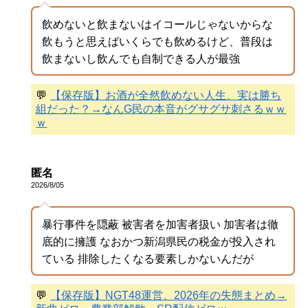
飲めないと飲まないはイコールじゃないからな
飲もうと思えばいくらでも飲めるけど、普段は
飲まないし飲んでも自制できる人が最強
💬
【保存版】お酒が全然飲めない人生、実は勝ち
組だった？→なんG民の本音がグサグサ刺さるｗｗ
ｗ
匿名
2026/8/05
暴行事件を隠蔽 被害者を加害者扱い 加害者は徹
底的に擁護 なおかつ新潟県民の税金が投入され
ている 排除したくなる要素しかないんだが
💬
【保存版】NGT48運営、2026年の失態まとめ→