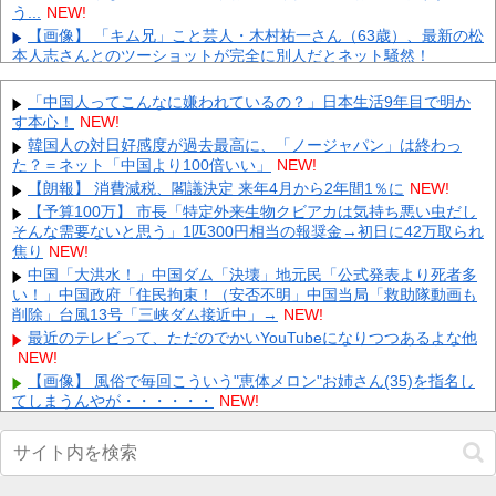
う...
NEW!
【画像】 「キム兄」こと芸人・木村祐一さん（63歳）、最新の松
本人志さんとのツーショットが完全に別人だとネット騒然！
「...
NEW!
【悲報】老舗旅館、湯を半年に1回しか入れ替えず基準値3700倍
「中国人ってこんなに嫌われているの？」日本生活9年目で明か
のレジオネラ菌増殖…その理由がこれｗｗｗｗ 他
NEW!
す本心！
NEW!
【悲報】残業してた旦那、探偵に尾行されてバレるwwwwww 他
韓国人の対日好感度が過去最高に、「ノージャパン」は終わっ
NEW!
た？＝ネット「中国より100倍いい」
NEW!
【にじさんじ】リゼの登録者100万人記念グッズに折りたたみ傘
【朗報】 消費減税、閣議決定 来年4月から2年間1％に
NEW!
『傘で草』『晴れてても雨降りそう』 他
NEW!
【予算100万】 市長「特定外来生物クビアカは気持ち悪い虫だし
【期待】モンスト8月コラボの予想が続々登場ｷﾀ━━━(ﾟ
そんな需要ないと思う」1匹300円相当の報奨金→初日に42万取られ
∀ﾟ)━━━!! 他
NEW!
焦り
NEW!
【画像】FIFAのゲームパッケージってマジでエムバペばっかなん
中国「大洪水！」中国ダム「決壊」地元民「公式発表より死者多
だなｗｗ 他
NEW!
い！」中国政府「住民拘束！（安否不明」中国当局「救助隊動画も
削除」台風13号「三峡ダム接近中」→
【凄すぎる】 力士の嫁に美人が多い理由→「これ」だったｗｗｗ
NEW!
ｗｗｗｗ
NEW!
最近のテレビって、ただのでかいYouTubeになりつつあるよな他
NEW!
【悲報】 楽天、ガチで逝くｗｗｗｗｗｗｗｗｗｗｗｗｗｗｗｗｗ
ｗｗｗ
NEW!
【画像】 風俗で毎回こういう"恵体メロン"お姉さん(35)を指名し
てしまうんやが・・・・・・
NEW!
Powered by livedoor 相互RSS
「何者にもなれなかった結果、○○するのは本当にやめた方がい
い。それやっても自分の価値は上がらない」→各界隈に突き刺さっ
てしまう他
NEW!
【画像】 フリーアナの宇垣美里(35)さん、パンッパンの乳房がエ