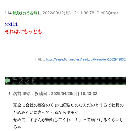
114
風吹けば名無し
2022/09/12(月) 12:11:06.78 ID:tt0SQrrga
>>111
それはごもっとも
引用元:
https://eagle.5ch.net/test/read.cgi/livejupiter/1662949833/
コメント
名前:
匿名
:
投稿日：2025/04/28(月) 16:43:32
完全に会社の都合のくせに経験だのなんだのとまるで社員の
ためみたいに言ってくるからキモイ
せめて「すまんが転勤してくれ…！」って頭下げるくらいし
ろや