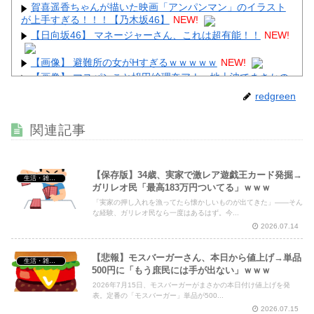
賀喜遥香ちゃんが描いた映画「アンパンマン」のイラスト
が上手すぎる！！！【乃木坂46】
NEW!
【日向坂46】 マネージャーさん、これは超有能！！
NEW!
【画像】 避難所の女がHすぎるｗｗｗｗｗ
NEW!
【画像】 マスパンこと枡田絵理奈アナ、地上波でまさかの
パ○チラ
NEW!
redgreen
【画像】 渋谷のナイトプール、谷間とお尻のパラダイスだ
った件ｗｗｗｗｗｗ
NEW!
関連記事
【保存版】34歳、実家で激レア遊戯王カード発掘→
生活・雑談・恋愛
ガリレオ民「最高183万円ついてる」ｗｗｗ
Powered by livedoor 相互RSS
「実家の押し入れを漁ってたら懐かしいものが出てきた」——そん
な経験、ガリレオ民なら一度はあるはず。今...
2026.07.14
【悲報】モスバーガーさん、本日から値上げ→単品
生活・雑談・恋愛
500円に「もう庶民には手が出ない」ｗｗｗ
2026年7月15日、モスバーガーがまさかの本日付け値上げを発
表。定番の「モスバーガー」単品が500...
2026.07.15