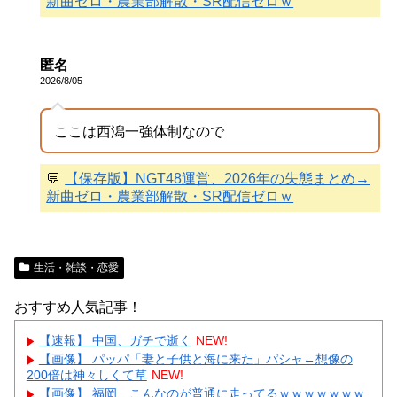
新曲ゼロ・農業部解散・SR配信ゼロｗ
匿名
2026/8/05
ここは西潟一強体制なので
💬
【保存版】NGT48運営、2026年の失態まとめ→
新曲ゼロ・農業部解散・SR配信ゼロｗ
生活・雑談・恋愛
おすすめ人気記事！
【速報】 中国、ガチで逝く
NEW!
【画像】 パッパ「妻と子供と海に来た」パシャ←想像の
200倍は神々しくて草
NEW!
【画像】 福岡、こんなのが普通に走ってるｗｗｗｗｗｗｗ