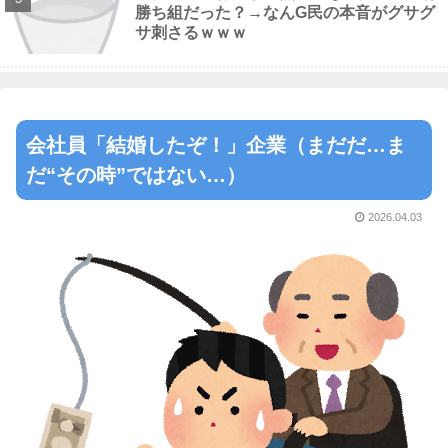
勝ち組だった？→なんG民の本音がグサグ
サ刺さるｗｗｗ
会社員「結婚したぞ！」企業（まだだ…ま
だ“その時”ではない…）
2026.04.03