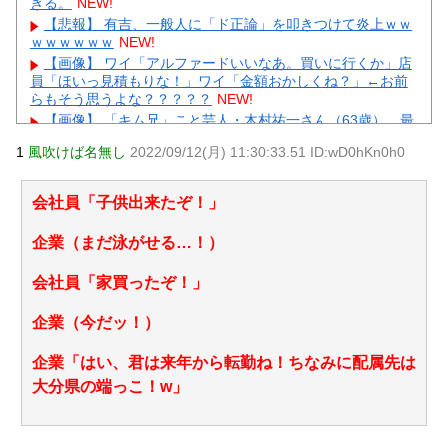
ぎる。
NEW!
【悲報】 有吉、一般人に「ド正論」を叩きつけて炎上ｗｗ
ｗｗｗｗｗｗ
NEW!
【画像】 ワイ「アルファードいいなあ。買いに行くか」店
員「ほいっ見積もりな！」ワイ「金額おかしくね？」←お前
らもそう思うよな？？？？？
NEW!
【画像】 「キム兄」こと芸人・木村祐一さん（63歳）、最
新の松本人志さんとのツーショットが完全に別人だとネット
1
風吹けば名無し
2022/09/12(月) 11:30:33.51 ID:wD0hKn0h0
騒然！ 「マジで誰かわからん」...
NEW!
【凄すぎる】 力士の嫁に美人が多い理由→「これ」だった
ｗｗｗｗｗｗｗ
NEW!
会社員「子供出来たぞ！」
【悲報】 楽天、ガチで逝くｗｗｗｗｗｗｗｗｗｗｗｗｗｗ
ｗｗｗｗｗｗ
NEW!
企業（まだ泳がせる…！）
【物議】板倉滉”年収7億円”報道にガル民騒然→トピ乱立に
「もういい」の声もｗｗｗ
NEW!
会社員「家買ったぞ！」
【完全まとめ】がん保険・医療保険は必要？｜ガル民の本
音とリアル体験談を徹底整理
NEW!
企業（今だッ！）
元AKB社長、22億円申告漏れ 乃木坂46運営会社の株式を
パチンコ京楽産業に譲渡【ノース・リバー】【窪田康志】
企業「はい、君は来年から転勤ね！ちなみに配属先は
元AKB社長、22億円申告漏れ 乃木坂46運営会社の株式を
大分県の端っこ！w」
パチンコ京楽産業に譲渡【ノース・リバー】【窪田康志】