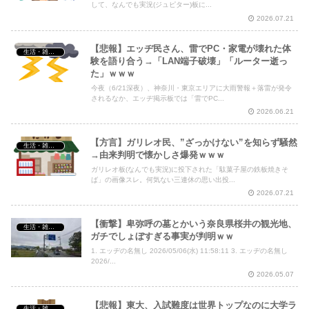
して、なんでも実況(ジュピター)板に...
2026.07.21
【悲報】エッヂ民さん、雷でPC・家電が壊れた体
生活・雑談・恋愛
験を語り合う→「LAN端子破壊」「ルーター逝っ
た」ｗｗｗ
今夜（6/21深夜）、神奈川・東京エリアに大雨警報＋落雷が発令
されるなか、エッヂ掲示板では「雷でPC...
2026.06.21
【方言】ガリレオ民、”ざっかけない”を知らず騒然
生活・雑談・恋愛
→由来判明で懐かしさ爆発ｗｗｗ
ガリレオ板(なんでも実況)に投下された「駄菓子屋の鉄板焼きそ
ば」の画像スレ。何気ない三連休の思い出投...
2026.07.21
【衝撃】卑弥呼の墓とかいう奈良県桜井の観光地、
生活・雑談・恋愛
ガチでしょぼすぎる事実が判明ｗｗ
1. エッヂの名無し 2026/05/06(水) 11:58:11 3. エッヂの名無し
2026/...
2026.05.07
【悲報】東大、入試難度は世界トップなのに大学ラ
生活・雑談・恋愛