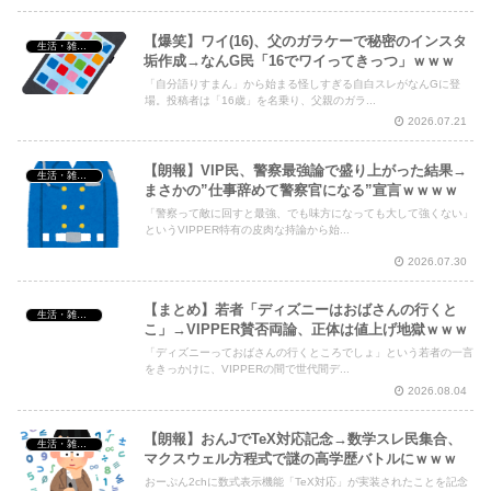
【爆笑】ワイ(16)、父のガラケーで秘密のインスタ
生活・雑談・恋愛
垢作成→なんG民「16でワイってきっつ」ｗｗｗ
「自分語りすまん」から始まる怪しすぎる自白スレがなんGに登
場。投稿者は「16歳」を名乗り、父親のガラ...
2026.07.21
【朗報】VIP民、警察最強論で盛り上がった結果→
生活・雑談・恋愛
まさかの”仕事辞めて警察官になる”宣言ｗｗｗｗ
「警察って敵に回すと最強、でも味方になっても大して強くない」
というVIPPER特有の皮肉な持論から始...
2026.07.30
【まとめ】若者「ディズニーはおばさんの行くと
生活・雑談・恋愛
こ」→VIPPER賛否両論、正体は値上げ地獄ｗｗｗ
「ディズニーっておばさんの行くところでしょ」という若者の一言
をきっかけに、VIPPERの間で世代間デ...
2026.08.04
【朗報】おんJでTeX対応記念→数学スレ民集合、
生活・雑談・恋愛
マクスウェル方程式で謎の高学歴バトルにｗｗｗ
おーぷん2chに数式表示機能「TeX対応」が実装されたことを記念