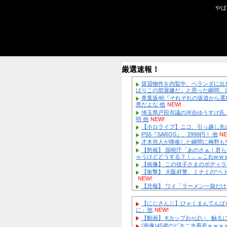
厳選速報！
賃貸物件を
ぱりこの部屋
青葉坂46
悪だよな 他
埼玉県戸田
明 他
NEW!
【ホロライ
PS5『SAR
才木浩人が
【怒報】 
ゃうけどどうする
【画像】 