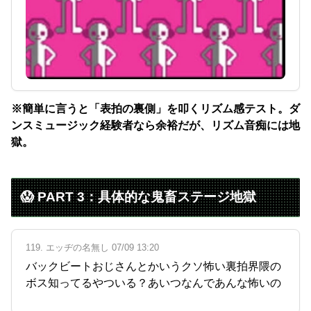
※簡単に言うと「表拍の裏側」を叩くリズム感テスト。ダ
ンスミュージック経験者なら余裕だが、リズム音痴には地
獄。
😱 PART 3：具体的な鬼畜ステージ地獄
119. エッヂの名無し 07/09 13:20
バックビートおじさんとかいうクソ怖い裏拍界隈の
ボス知ってるやついる？あいつなんであんな怖いの