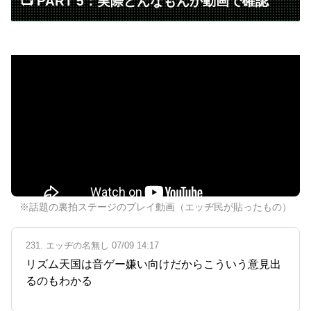
📺 PART 5：実際どんなもんか動画で確認
※話題の裏拍ステージのプレイ動画（エッヂ民が貼ったもの）
231. エッヂの名無し 07/09 14:17
リズム天国は音ゲー嫌い向けだからこういう意見出
るのもわかる