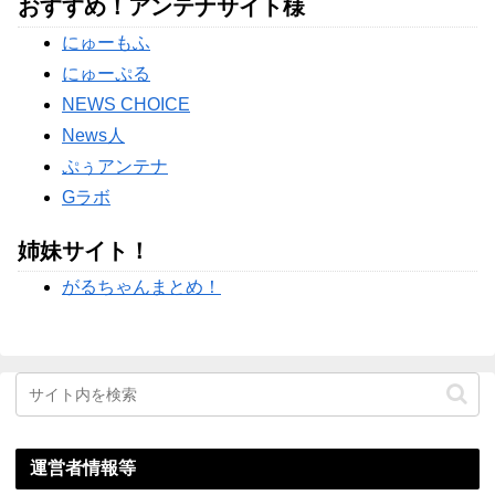
おすすめ！アンテナサイト様
女性にガル民総ツッコミｗｗｗ
【物議】水川かたまりの授乳姿に“子育て警察”出動→ガル民
にゅーもふ
「私も足組んでた」大合唱ｗｗｗ
にゅーぷる
Powered by livedoor 相互RSS
NEWS CHOICE
News人
ぷぅアンテナ
Gラボ
姉妹サイト！
がるちゃんまとめ！
運営者情報等