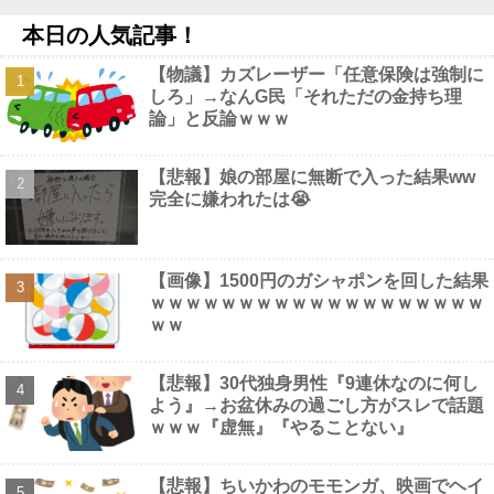
太平洋戦争史振り返ると思ったけど日本より欧米が諸悪の根源や
本日の人気記事！
ん他
NEW!
【画像】 佳子さま、ボディラインがHすぎる…
NEW!
【物議】カズレーザー「任意保険は強制に
【衝撃】競泳で東京五輪「銀」の本多灯さん、危険運転致傷罪で
しろ」→なんG民「それただの金持ち理
起訴・国際大会を辞退・・・・・・・・・他
NEW!
論」と反論ｗｗｗ
【衝撃】 佐藤二朗(57)、久しぶりにXを更新！その内容がガチで
ヤバすぎる…
NEW!
【悲報】娘の部屋に無断で入った結果ww
完全に嫌われたは😭
Powered by livedoor 相互RSS
【画像】1500円のガシャポンを回した結果
ｗｗｗｗｗｗｗｗｗｗｗｗｗｗｗｗｗｗｗ
ｗｗ
【悲報】30代独身男性『9連休なのに何し
よう』→お盆休みの過ごし方がスレで話題
ｗｗｗ『虚無』『やることない』
【悲報】ちいかわのモモンガ、映画でヘイ