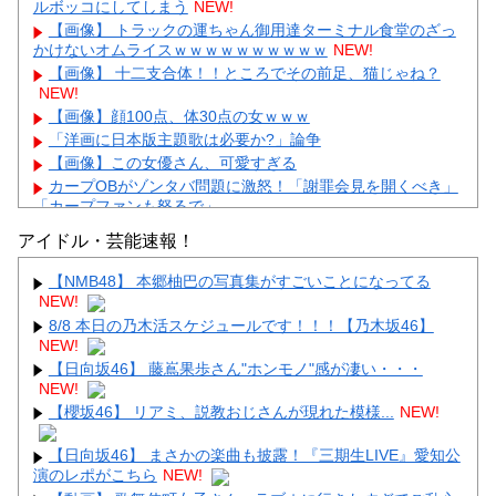
ルボッコにしてしまう
NEW!
【画像】 トラックの運ちゃん御用達ターミナル食堂のざっ
かけないオムライスｗｗｗｗｗｗｗｗｗｗ
NEW!
【画像】 十二支合体！！ところでその前足、猫じゃね？
NEW!
【画像】顔100点、体30点の女ｗｗｗ
「洋画に日本版主題歌は必要か?」論争
【画像】この女優さん、可愛すぎる
カープOBがゾンタバ問題に激怒！「謝罪会見を開くべき」
「カープファンも怒るで」
【画像】顔100点、体30点の女ｗｗｗ
アイドル・芸能速報！
【NMB48】 本郷柚巴の写真集がすごいことになってる
NEW!
8/8 本日の乃木活スケジュールです！！！【乃木坂46】
NEW!
Powered by livedoor 相互RSS
【日向坂46】 藤嶌果歩さん"ホンモノ"感が凄い・・・
NEW!
【櫻坂46】 リアミ、説教おじさんが現れた模様...
NEW!
【日向坂46】 まさかの楽曲も披露！『三期生LIVE』愛知公
演のレポがこちら
NEW!