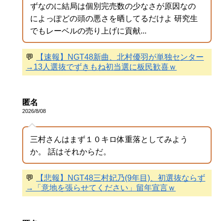
ずなのに結局は個別完売数の少なさが原因なの
によっぽどの頭の悪さを晒してるだけよ 研究生
でもレーベルの売り上げに貢献...
💬
【速報】NGT48新曲、北村優羽が単独センター
→13人選抜でずきもね初当選に板民歓喜ｗ
匿名
2026/8/08
三村さんはまず１０キロ体重落としてみよう
か。 話はそれからだ。
💬
【悲報】NGT48三村妃乃(9年目)、初選抜ならず
→「意地を張らせてください」留年宣言ｗ