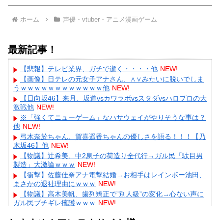
ホーム
声優・vtuber・アニメ漫画ゲーム
最新記事！
【悲報】テレビ業界、ガチで逝く・・・・他
NEW!
【画像】日テレの元女子アナさん、∧∨みたいに脱いでしま
うｗｗｗｗｗｗｗｗｗｗｗｗ他
NEW!
【日向坂46】来月、坂道vsカワラボvsスタダvsハロプロの大
激戦他
NEW!
※「強くてニューゲーム」なハサウェイがやりそうな事は？
他
NEW!
弓木奈於ちゃん、賀喜遥香ちゃんの優しさを語る！！！【乃
木坂46】他
NEW!
【物議】辻希美、中2息子の荷造り全代行→ガル民「駄目男
製造」大激論ｗｗｗ
NEW!
【衝撃】佐藤佳奈アナ電撃結婚→お相手はレインボー池田、
まさかの退社理由にｗｗｗ
NEW!
【物議】高木美帆、歯列矯正で”別人級”の変化→心ない声に
ガル民ブチギレ擁護ｗｗｗ
NEW!
【悲報】彼氏の浮気に激怒→賃貸を椅子でフルボッコにした