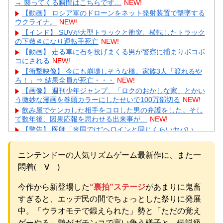
→ 襲ってくる瞬間はこちらです…
NEW!
【動画】 ロシア軍のドローンをネット発射装置で撃墜する
ウクライナ。
NEW!
【インド】 SUVが大型トラックと衝突、横転したトラック
の下敷きになり運転手死亡
NEW!
【動画】 走る車に石を投げまくる男が警察に捕まりボコボ
コにされる
NEW!
【衝撃映像】 今にも崩壊しそうな橋。家族3人「渡れるや
ろ！」⇒ 結果全員が死亡・・・
NEW!
【画像】 週刊少年ジャンプ、「ロクのおかしな家」とかい
う微妙な漫画を巻頭カラーにしたせいで100万部切る
NEW!
飲み屋でケンカした相手をコロした男の弁護をした。そし
て数年後、因果応報を思わせる出来事が…
NEW!
【警告】 医師「米国では”ヘロインと同じくらいヤバい
薬”が日本では平気で処方されてる」
NEW!
【悲報】 夏のピーク、もう終わってたｗｗｗｗｗ
NEW!
ニンテンドーの人気リズムゲーム最新作に、また一
【緊急】 今の若者に急増している『コレ』依存、めちゃく
悶着(゚∀゚)
ちゃ深刻な模様w w w w w w w w w w
NEW!
【物議】辻希美、中2息子の荷造り全代行→ガル民「駄目男
今作から新登場した
“裏拍”ステージ
があまりに鬼畜
製造」大激論ｗｗｗ
NEW!
【衝撃】佐藤佳奈アナ電撃結婚→お相手はレインボー池
すぎると、エッヂ民の間でちょっとした祭りに発展
田、まさかの退社理由にｗｗｗ
NEW!
中。「ウラオモテで鍛えられた」勢と「ただの覚え
元AKB社長、22億円申告漏れ 乃木坂46運営会社の株式を
ゲーやろ」勢がガチンコで言い争う様子と、伝説級