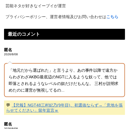
芸能ネタが好きなイーブイが運営
プライバシーポリシー、運営者情報及びお問い合わせは
こちら
最近のコメント
匿名
2026/8/08
「地元だから選ばれた」と言うより、あの事件以降で遠方か
らわざわざAKBG最底辺のNGTに入るような奴って、他では
即落とされるようなレベルの奴だけだもんな。 三村が説明求
めたのに運営が無視してるの...
💬
【悲報】NGT48三村妃乃(9年目)、初選抜ならず→「意地を張
らせてください」留年宣言ｗ
匿名
2026/8/08