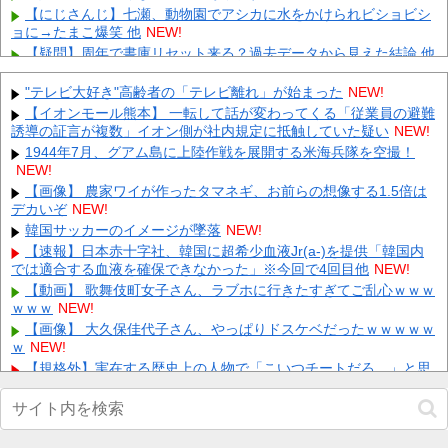
【にじさんじ】七瀬、動物園でアシカに水をかけられビショビシ
ョに→たまこ爆笑 他
NEW!
【疑問】周年で書庫リセット来る？過去データから見えた結論 他
NEW!
シカホワ村上、特大25号ホームラン！！！ 他
"テレビ大好き"高齢者の「テレビ離れ」が始まった
NEW!
NEW!
【画像】 週刊少年ジャンプ、「ロクのおかしな家」とかいう微妙
【イオンモール熊本】 一転して話が変わってくる「従業員の避難
な漫画を巻頭カラーにしたせいで100万部切る
誘導の証言が複数」イオン側が社内規定に抵触していた疑い
NEW!
NEW!
飲み屋でケンカした相手をコロした男の弁護をした。そして数年
1944年7月、グアム島に上陸作戦を展開する米海兵隊を空撮！
後、因果応報を思わせる出来事が…
NEW!
NEW!
【警告】 医師「米国では”ヘロインと同じくらいヤバい薬”が日本
【画像】 農家ワイが作ったタマネギ、お前らの想像する1.5倍は
では平気で処方されてる」
デカいぞ
NEW!
NEW!
【悲報】 夏のピーク、もう終わってたｗｗｗｗｗ
韓国サッカーのイメージが墜落
NEW!
NEW!
【緊急】 今の若者に急増している『コレ』依存、めちゃくちゃ深
【速報】日本赤十字社、韓国に超希少血液Jr(a-)を提供「韓国内
刻な模様w w w w w w w w w w
では適合する血液を確保できなかった」※今回で4回目他
NEW!
NEW!
【動画】 歌舞伎町女子さん、ラブホに行きたすぎてご乱心ｗｗｗ
Powered by livedoor 相互RSS
ｗｗｗ
NEW!
【画像】 大久保佳代子さん、やっぱりドスケベだったｗｗｗｗｗ
ｗ
NEW!
【規格外】実在する歴史上の人物で「こいつチートだろ…」と思
った奴あげてけ他
NEW!
ジャッキー・チェン「濃いメンツでお酒飲んだw(パシャ」
NEW!
【画像】日テレの元女子アナさん、∧∨みたいに脱いでしまうｗ
ｗｗｗｗｗｗｗｗｗｗｗ他
NEW!