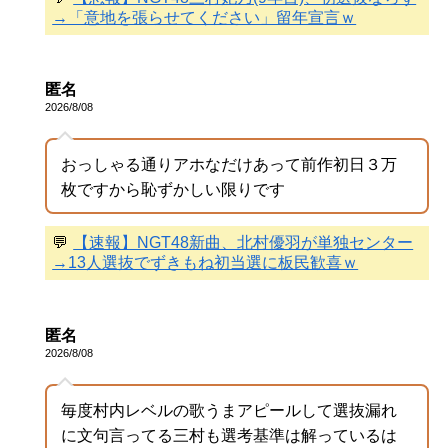
→「意地を張らせてください」留年宣言ｗ
匿名
2026/8/08
おっしゃる通りアホなだけあって前作初日３万
枚ですから恥ずかしい限りです
💬
【速報】NGT48新曲、北村優羽が単独センター
→13人選抜でずきもね初当選に板民歓喜ｗ
匿名
2026/8/08
毎度村内レベルの歌うまアピールして選抜漏れ
に文句言ってる三村も選考基準は解っているは