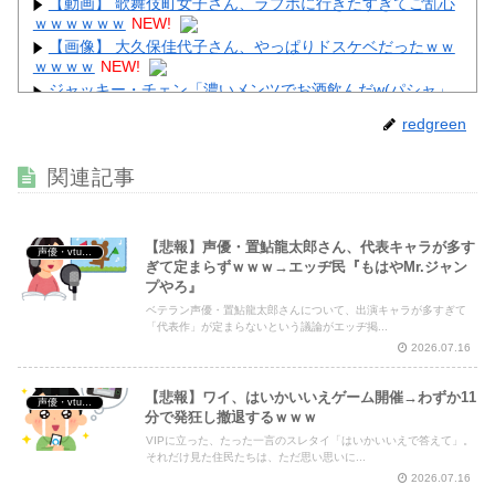
【動画】 歌舞伎町女子さん、ラブホに行きたすぎてご乱心
ｗｗｗｗｗｗ
NEW!
【画像】 大久保佳代子さん、やっぱりドスケベだったｗｗ
ｗｗｗｗ
NEW!
ジャッキー・チェン「濃いメンツでお酒飲んだw(パシャ」
NEW!
redgreen
【画像】 佳子さま、ボディラインがHすぎる…
NEW!
【衝撃】 佐藤二朗(57)、久しぶりにXを更新！その内容が
関連記事
ガチでヤバすぎる…
NEW!
【悲報】声優・置鮎龍太郎さん、代表キャラが多す
声優・vtuber・アニメ漫画ゲーム
ぎて定まらずｗｗｗ→エッヂ民『もはやMr.ジャン
プやろ』
Powered by livedoor 相互RSS
ベテラン声優・置鮎龍太郎さんについて、出演キャラが多すぎて
「代表作」が定まらないという議論がエッヂ掲...
2026.07.16
【悲報】ワイ、はいかいいえゲーム開催→わずか11
声優・vtuber・アニメ漫画ゲーム
分で発狂し撤退するｗｗｗ
VIPに立った、たった一言のスレタイ「はいかいいえで答えて」。
それだけ見た住民たちは、ただ思い思いに...
2026.07.16