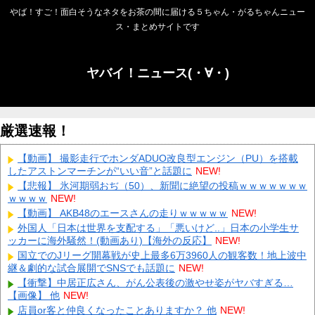
やば！すご！面白そうなネタをお茶の間に届ける５ちゃん・がるちゃんニュー
ス・まとめサイトです
ヤバイ！ニュース(・∀・)
厳選速報！
【動画】 撮影走行でホンダADUO改良型エンジン（PU）を搭載
したアストンマーチンが“いい音”と話題に
NEW!
【悲報】 氷河期弱おぢ（50）、新聞に絶望の投稿ｗｗｗｗｗｗｗ
ｗｗｗｗ
NEW!
【動画】 AKB48のエースさんの走りｗｗｗｗｗ
NEW!
外国人「日本は世界を支配する」「悪いけど..」日本の小学生サ
ッカーに海外騒然！(動画あり)【海外の反応】
NEW!
国立でのJリーグ開幕戦が史上最多6万3960人の観客数！地上波中
継＆劇的な試合展開でSNSでも話題に
NEW!
【衝撃】中居正広さん、がん公表後の激やせ姿がヤバすぎる…
【画像】 他
NEW!
店員or客と仲良くなったことありますか？ 他
NEW!