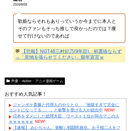
2026/8/08
歌姫ならそれもありっていうか今までに本人と
そのファンもそっち推しで良かったのでは？痩
せて行けないのであれば
💬
【悲報】NGT48三村妃乃(9年目)、初選抜ならず
→「意地を張らせてください」留年宣言ｗ
声優・vtuber・アニメ漫画ゲーム
おすすめ人気記事！
ジャンポケ斎藤と代理人のやりとり、「地獄すぎて完全に
コントになってる……」と衝撃を受ける人が続出中
NEW!
日本をダメにした総理大臣、ワースト１位が同点でこの人
ｗｗｗｗｗｗ
NEW!
【速報】 みいちゃん、覚醒し戦闘民族化。お子様二人をフ