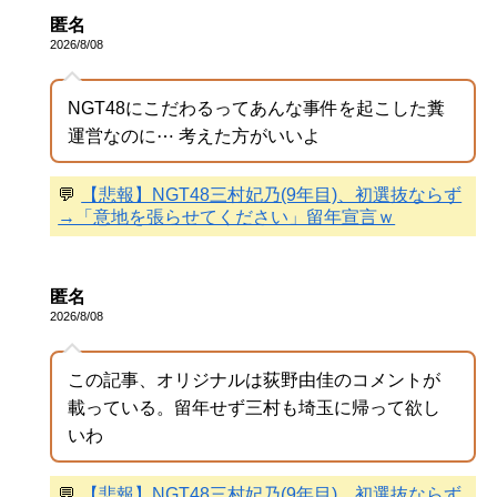
匿名
2026/8/08
NGT48にこだわるってあんな事件を起こした糞
運営なのに⋯ 考えた方がいいよ
💬
【悲報】NGT48三村妃乃(9年目)、初選抜ならず
→「意地を張らせてください」留年宣言ｗ
匿名
2026/8/08
この記事、オリジナルは荻野由佳のコメントが
載っている。留年せず三村も埼玉に帰って欲し
いわ
💬
【悲報】NGT48三村妃乃(9年目)、初選抜ならず