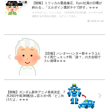
【朗報】トリッカル緊急修正、Epic社員の日曜が
声優・vtuber・アニメ漫画ゲーム
終わる→「エルダイン選択チケで許す」ｗｗｗ
スマホゲーム「トリッカル」で2026年7月18日朝、ユーザーが大
激怒する不具合が発生。ログインできな...
2026.07.18
【悲報】ハンターハンター新キャラユヒ
ライ死亡→エッヂ民「誰？」の大合唱で
スレ崩壊ｗｗｗ
【朗報】ガンダム新作アニメ発表決定、7
月24日午前3時配信→芸スポ+民「どこ向
けだよ」ｗｗｗ