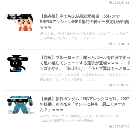
2026.07.18
【保存版】今でもGBA現役勢集合→55レスで
声優・vtuber・アニメ漫画ゲーム
SRPG/アクション/RPG部門の神ゲー決定戦が白熱
ｗｗｗ
🎮 おんJに「今でもGBAやってる人集合」スレが立ち、生産終了
から20年近く経つゲームボーイアドバン...
2026.08.04
【悲報】ブルーロック、蹴ったボールを自分で走っ
声優・vtuber・アニメ漫画ゲーム
て追い越してシュートする選手が登場ｗｗｗ→「ド
ラゴボやん」「陸上行け」「キャプ翼はもっと凄
い」
またこのスレか！でも何度見ても意味わかんなくて草(ﾟдﾟ)エッヂ
掲示板で「ブルーロック最新話、ついに...
2026.05.18
【画像】新作ガンダム「RGアレックスゼロ」2027
声優・vtuber・アニメ漫画ゲーム
年始動→VIPPER「マントに包帯、厨二くさすぎ
ん？」ｗｗｗ
新作ガンダムアニメ『機動戦士ガンダムRG XARX-ZERO』
（2027年展開予定）のティザー画像が...
2026.07.25