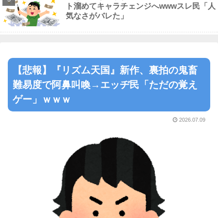
ト溜めてキャラチェンジへwwwスレ民「人
気なさがバレた」
【悲報】『リズム天国』新作、裏拍の鬼畜
難易度で阿鼻叫喚→エッヂ民「ただの覚え
ゲー」ｗｗｗ
2026.07.09