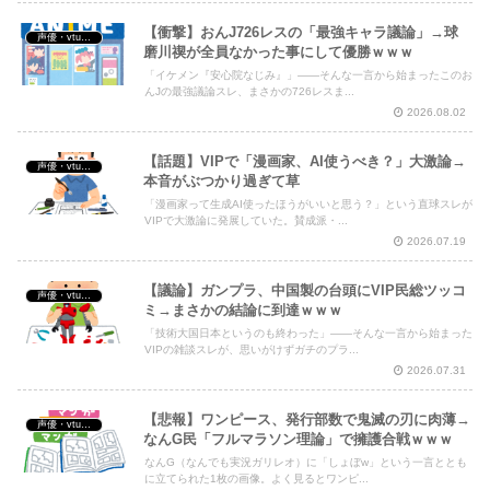
【衝撃】おんJ726レスの「最強キャラ議論」→球
声優・vtuber・アニメ漫画ゲーム
磨川禊が全員なかった事にして優勝ｗｗｗ
「イケメン『安心院なじみ』」――そんな一言から始まったこのお
んJの最強議論スレ、まさかの726レスま...
2026.08.02
【話題】VIPで「漫画家、AI使うべき？」大激論→
声優・vtuber・アニメ漫画ゲーム
本音がぶつかり過ぎて草
「漫画家って生成AI使ったほうがいいと思う？」という直球スレが
VIPで大激論に発展していた。賛成派・...
2026.07.19
【議論】ガンプラ、中国製の台頭にVIP民総ツッコ
声優・vtuber・アニメ漫画ゲーム
ミ→まさかの結論に到達ｗｗｗ
「技術大国日本というのも終わった」——そんな一言から始まった
VIPの雑談スレが、思いがけずガチのプラ...
2026.07.31
【悲報】ワンピース、発行部数で鬼滅の刃に肉薄→
声優・vtuber・アニメ漫画ゲーム
なんG民「フルマラソン理論」で擁護合戦ｗｗｗ
なんG（なんでも実況ガリレオ）に「しょぼw」という一言ととも
に立てられた1枚の画像。よく見るとワンピ...