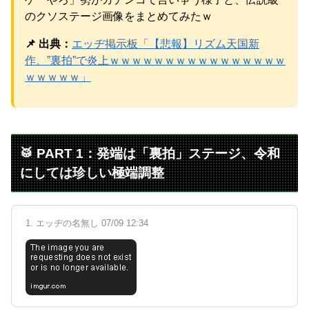
パチンコ京楽産業に譲渡【ノース・リバー】【窪田康志】
のクソステージ画像をまとめてみたｗ
元AKB社長、22億円申告漏れ 乃木坂46運営会社の株式を
パチンコ京楽産業に譲渡【ノース・リバー】【窪田康志】
📌 出典：
エッヂ掲示板「【悲報】リズム天国新
作、”裏拍”で炎上ｗｗｗｗｗｗｗｗｗｗｗｗｗｗｗｗ
ｗｗｗｗｗ」
Powered by livedoor 相互RSS
🥁 PART 1：発端は「裏拍」ステージ、令和
にしては珍しい極端調整
1. エッヂの名無し 07/09 12:34