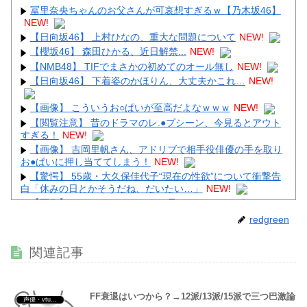
冨里奈央ちゃんのお父さんが可哀想すぎるｗ【乃木坂46】
NEW!
Powered by livedoor 相互RSS
【日向坂46】 上村ひなの、重大な問題について
NEW!
【櫻坂46】 森田ひかる、近日解禁...
NEW!
【NMB48】 TIFでまさかの初めてのオール無し
NEW!
【日向坂46】 下着姿のかほりん、大丈夫かこれ…
NEW!
【画像】 こういうお○ぱいが至高だよなｗｗｗ
NEW!
【閲覧注意】 昔のドラマのレ.●プシーン、今見るとアウト
すぎる！
NEW!
【画像】 吉岡里帆さん、アドリブで相手役俳優の手を取り
お●ぱいに押し当ててしまう！
NEW!
【驚愕】 55歳・大久保佳代子“現在の性欲”について衝撃告
白「休みの日とかそうだね、だいたい…」
NEW!
【画像】 めるる、ヒルナンデス見せたデカケツがそそる
NEW!
redgreen
関連記事
Powered by livedoor 相互RSS
FF衰退はいつから？→12派/13派/15派で三つ巴激論
声優・vtuber・アニメ漫画ゲーム