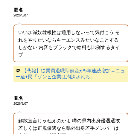
匿名
2026/8/07
いい加減奴隷根性は通用しないって気付こう そ
れをやりたいならキーエンスみたいなことする
しかない 内容もブラックで給料も比例するタイ
プ
💬
【悲報】従業員退職型倒産が5年連続増加→ニュ
ー速+民「ゾンビ企業は淘汰されろ」
匿名
2026/8/07
解散宣言じゃねえのかよ 噂の県内出身優遇選抜
若しくは正規優遇なら県外出身若手メンバーは