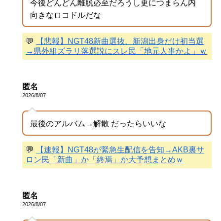
今後どんどん離脱必至だろうし更につまらん内
向きなロコドルだな
💬
【悲報】NGT48新曲選抜、新潟出身だけ初当選
→県外組ズラリ落選説にスレ民「地元人事かよ」ｗ
匿名
2026/8/07
最後のアルバム→解散 だったらいいな
💬
【速報】NGT48が緊急生配信を告知→AKB裏サ
ロン民「新曲」か「終焉」か大予想まとめｗ
匿名
2026/8/07