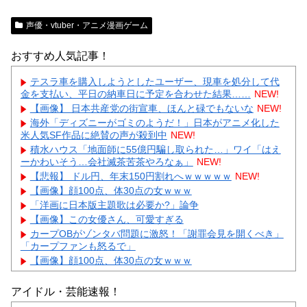
声優・vtuber・アニメ漫画ゲーム
おすすめ人気記事！
テスラ車を購入しようとしたユーザー、現車を処分して代
金を支払い、平日の納車日に予定を合わせた結果……
NEW!
【画像】 日本共産党の街宣車、ほんと碌でもないな
NEW!
海外「ディズニーがゴミのようだ！」日本がアニメ化した
米人気SF作品に絶賛の声が殺到中
NEW!
積水ハウス「地面師に55億円騙し取られた…」ワイ「はえ
ーかわいそう…会社滅茶苦茶やろなぁ」
NEW!
【悲報】 ドル円、年末150円割れへｗｗｗｗｗ
NEW!
【画像】顔100点、体30点の女ｗｗｗ
「洋画に日本版主題歌は必要か?」論争
【画像】この女優さん、可愛すぎる
カープOBがゾンタバ問題に激怒！「謝罪会見を開くべき」
「カープファンも怒るで」
【画像】顔100点、体30点の女ｗｗｗ
アイドル・芸能速報！