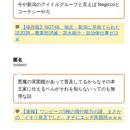
今や新潟のアイドルグループと言えば Negiccoと
コーテシーやろ
💬
【保存版】NGT48、地元・新潟に見捨てられた
説2026→農業部消滅・花火縮小・自治体仕事ゼロ
ｗ
匿名
2026/8/07
悪魔の実図鑑があって普及してるからなその本
王家に仕えるペルがそれを知らないってのも無
理な話
💬
【速報】ワンピース5種の飛行能力の謎、まさか
の「イキリ発言でした」オチにエッヂ民困惑ｗｗｗ