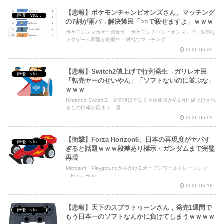
【悲報】ポケモンチャンピオンズさん、マッチング
声優・vtuber・アニメ漫画ゲーム
の7割が雨パ→解決策民「○○で殺せますよ」ｗｗｗ
ポケモンスマホゲー最新作「ポケモンチャンピオンズ」で、深刻な
メタゲーム問題が勃発中！対戦でマッチング...
2026.06.20
【悲報】Switch2値上げで行列発生→ガリレオ民
声優・vtuber・アニメ漫画ゲーム
「転売ヤーのせいやん」「ソフトないのに並ぶな」
ｗｗｗ
Nintendo Switch 2、発売後ほどなく本体価格が約1万円値上げされ
るとの情報が広まり、量...
2026.05.09
【衝撃】Forza Horizon6、日本の再現度がヤバす
声優・vtuber・アニメ漫画ゲーム
ぎると話題ｗｗｗ段差あり標示・ガンダムまで完璧
再現
Microsoft・Playgroundが手がけるオープンワールドレーシング
「Forza Horiz...
2026.05.18
【悲報】天下のスプラトゥーンさん，発売1週間で
声優・vtuber・アニメ漫画ゲーム
もう日本一のソフトなんかに負けてしまうｗｗｗｗ