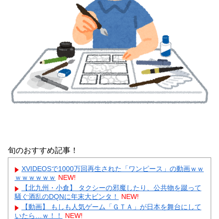
旬のおすすめ記事！
XVIDEOSで1000万回再生された「ワンピース」の動画ｗｗ
ｗｗｗｗｗｗ
NEW!
【北九州・小倉】 タクシーの邪魔したり、公共物を蹴って
騒ぐ酒乱のDQNに年末大ビンタ！
NEW!
【動画】 もしも人気ゲーム「ＧＴＡ」が日本を舞台にして
いたら…ｗ！！
NEW!