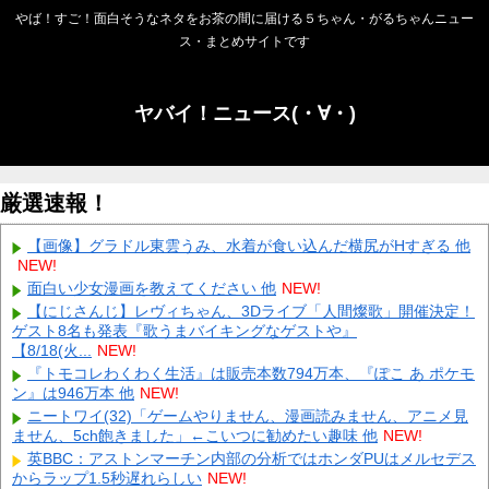
やば！すご！面白そうなネタをお茶の間に届ける５ちゃん・がるちゃんニュー
ス・まとめサイトです
ヤバイ！ニュース(・∀・)
厳選速報！
【画像】グラドル東雲うみ、水着が食い込んだ横尻がHすぎる 他
NEW!
面白い少女漫画を教えてください 他
NEW!
【にじさんじ】レヴィちゃん、3Dライブ「人間燦歌」開催決定！
ゲスト8名も発表『歌うまバイキングなゲストや』
【8/18(火...
NEW!
『トモコレわくわく生活』は販売本数794万本、『ぽこ あ ポケモ
ン』は946万本 他
NEW!
ニートワイ(32)「ゲームやりません、漫画読みません、アニメ見
ません、5ch飽きました」←こいつに勧めたい趣味 他
NEW!
英BBC：アストンマーチン内部の分析ではホンダPUはメルセデス
からラップ1.5秒遅れらしい
NEW!