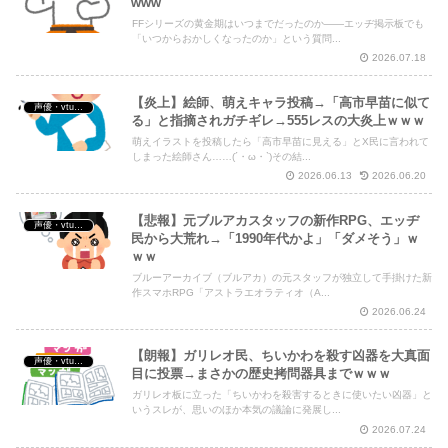
www
FFシリーズの黄金期はいつまでだったのか——エッヂ掲示板でも
「いつからおかしくなったのか」という質問...
2026.07.18
【炎上】絵師、萌えキャラ投稿→「高市早苗に似て
声優・vtuber・アニメ漫画ゲーム
る」と指摘されガチギレ→555レスの大炎上ｗｗｗ
萌えイラストを投稿したら「高市早苗に見える」とX民に言われて
しまった絵師さん……(´・ω・`)その結...
2026.06.13
2026.06.20
【悲報】元ブルアカスタッフの新作RPG、エッヂ
声優・vtuber・アニメ漫画ゲーム
民から大荒れ→「1990年代かよ」「ダメそう」ｗ
ｗｗ
ブルーアーカイブ（ブルアカ）の元スタッフが独立して手掛けた新
作スマホRPG「アストラエオラティオ（A...
2026.06.24
【朗報】ガリレオ民、ちいかわを殺す凶器を大真面
声優・vtuber・アニメ漫画ゲーム
目に投票→まさかの歴史拷問器具までｗｗｗ
ガリレオ板に立った「ちいかわを殺害するときに使いたい凶器」と
いうスレが、思いのほか本気の議論に発展し...
2026.07.24