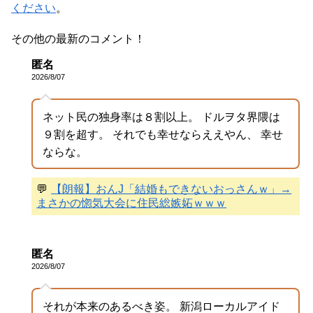
ください
。
その他の最新のコメント！
匿名
2026/8/07
ネット民の独身率は８割以上。 ドルヲタ界隈は
９割を超す。 それでも幸せならええやん、 幸せ
ならな。
💬
【朗報】おんJ「結婚もできないおっさんｗ」→
まさかの惚気大会に住民総嫉妬ｗｗｗ
匿名
2026/8/07
それが本来のあるべき姿。 新潟ローカルアイド