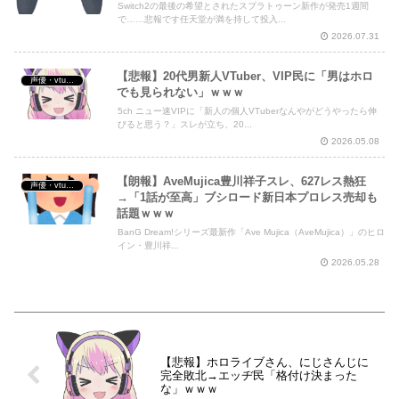
Switch2の最後の希望とされたスプラトゥーン新作が発売1週間
で……悲報です任天堂が満を持して投入...
2026.07.31
【悲報】20代男新人VTuber、VIP民に「男はホロ
声優・vtuber・アニメ漫画ゲーム
でも見られない」ｗｗｗ
5ch ニュー速VIPに「新人の個人VTuberなんやがどうやったら伸
びると思う？」スレが立ち、20...
2026.05.08
【朗報】AveMujica豊川祥子スレ、627レス熱狂
声優・vtuber・アニメ漫画ゲーム
→「1話が至高」ブシロード新日本プロレス売却も
話題ｗｗｗ
BanG Dream!シリーズ最新作「Ave Mujica（AveMujica）」のヒロ
イン・豊川祥...
2026.05.28
【悲報】ホロライブさん、にじさんじに
完全敗北→エッヂ民「格付け決まった
な」ｗｗｗ