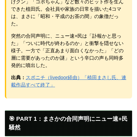
げクン」「コボちゃん」など数々のヒット作を生ん
元AKB社長、22億円申告漏れ 乃木坂46運営会社の株式を
パチンコ京楽産業に譲渡【ノース・リバー】【窪田康志】
できた植田氏。会社員や家族の日常を描いた4コマ
は、まさに「昭和・平成のお茶の間」の象徴だっ
た。
突然の合同声明に、ニュー速+民は「訃報かと思っ
Powered by livedoor 相互RSS
た」「ついに時代が終わるのか」と衝撃を隠せない
様子。一方で「正直あまり面白くなかった」「どの
層に需要があったのか謎」という辛口の声も同時多
発的に噴出した。
出典：
スポニチ（livedoor経由）「植田まさし氏、連
載作品すべて終了」
🎯 PART 1：まさかの合同声明にニュー速+民
騒然