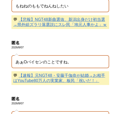
もねねのももでねんねしたい
💬
【悲報】NGT48新曲選抜、新潟出身だけ初当選
→県外組ズラリ落選説にスレ民「地元人事かよ」ｗ
匿名
2026/8/07
あぁOパイセンのことですね。
💬
【速報】元NGT48・安藤千伽奈が結婚→お相手
はYouTube80万人の実業家、板民「祝いだ！」
匿名
2026/8/07