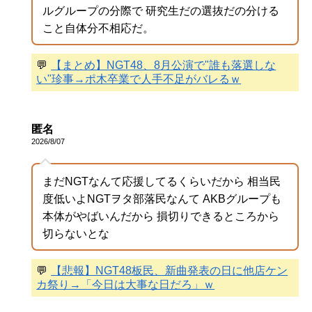
ルグループの分際で 研究生だの選抜だの分ける
こと自体分不相応だ。
💬
【まとめ】NGT48、8月公演で"誰も落選しな
い"珍事→ポ木卒業で人手不足がバレるｗ
匿名
2026/8/07
まだNGTなんて応援してるくらいだから 相当民
度低いよNGTヲタ部落民なんて AKBグループも
本体がやばいんだから 損切りできるところから
切らないとな
💬
【悲報】NGT48板民、新曲発表の日に他店ケン
カ祭り→「今日は大事な日だろ」ｗ