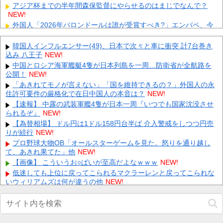
アジア杯までの半年間森保監督にやらせるのはまじでなんで？
NEW!
外国人「2026年バロンドールは誰が受賞すべき?」エンバペ、今
季無冠でも初受賞か!?海外ファンが考える本命とは!?【海
外...
NEW!
韓国人インフルエンサー(49)、日本で次々と車に衝突 計7台巻き
【にじさんじ】 やしきず、スプラトゥーンレイダース本編そっち
込み 八王子
NEW!
のけで極悪ミニゲームを極めようとする
NEW!
中国とロシア海軍艦艇4隻が日本列島を一周…防衛省が全航路を
【ホロライブ】 これはこれでちょっと裏来いよに見える
NEW!
公開！
NEW!
【復讐】 絶対に「植えてはいけない植物」を小学校に植えた→20
「あきれてモノが言えない」「国を維持できるの？」外国人の永
年経って見に行くと…「！？」衝撃の光景が・・・
NEW!
住許可要件の厳格化で在日中国人の本音は？
NEW!
同僚の美人に土下座して必死に頼んだらこうなるｗｗｗ
NEW!
【速報】 中露の武装軍艦4隻が日本一周『いつでも国家沈没させ
られるぞ』
【悲報】 玉川徹さん、警官の発泡での包丁男死亡に「絶対に死刑
NEW!
にならない罪なのに警察が死刑にした！」 → 元警官のマジレ
【為替相場】 ドル円は1ドル158円台半ば 介入警戒をしつつ円売
ス...
NEW!
りが続行
NEW!
【人工障がい者】 甥(28)「両親が亡くなったんで僕のこと引き取
プロ野球大物OB「オールスターゲームを見た。怒りを通り越し
ってほしいんですけど！」なんでいい年したヒキニートを引
て、あきれ果てた」他
NEW!
き...
NEW!
【画像】 こういうお○ぱいが至高だよなｗｗｗ
NEW!
【画像】 Netflix版『リボンの騎士』、とんでもない事になるｗｗ
低迷しても上位に戻ってこられるマクラーレンと戻ってこられな
ｗｗｗ
NEW!
いウィリアムズは何が違うの他
NEW!
【閲覧注意】 昔のドラマのレ.●プシーン、今見るとアウトすぎ
Powered by livedoor 相互RSS
る！
NEW!
【困惑】女性「性的暴行された」検事さん「ほんまか？」→疑っ
た検事さんを裁判で訴える・・・・・・・・・他
NEW!