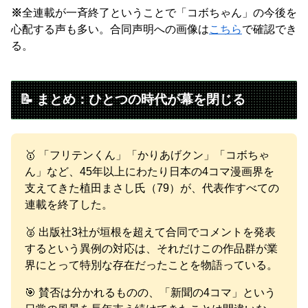
※
全連載が一斉終了ということで「コボちゃん」の今後を
心配する声も多い。合同声明への画像は
こちら
で確認でき
る。
📝 まとめ：ひとつの時代が幕を閉じる
🥇 「フリテンくん」「かりあげクン」「コボちゃ
ん」など、45年以上にわたり日本の4コマ漫画界を
支えてきた植田まさし氏（79）が、代表作すべての
連載を終了した。
🥈 出版社3社が垣根を超えて合同でコメントを発表
するという異例の対応は、それだけこの作品群が業
界にとって特別な存在だったことを物語っている。
🎯 賛否は分かれるものの、「新聞の4コマ」という