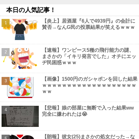
【画像】 吉岡里帆さん、アドリブで相手役俳優の手を取りお●ぱ
本日の人気記事！
いに押し当ててしまう！
NEW!
【画像】国連、初の女性総長が誕生か この2人の一騎打ちにな
【炎上】居酒屋『6人で4939円』の会計に
りそう他
NEW!
賛否→なんG民の投票結果が笑えるｗｗｗ
【驚愕】 55歳・大久保佳代子“現在の性欲”について衝撃告白「休
みの日とかそうだね、だいたい…」
NEW!
【仮面ライダーアギト】CSG「フレイムセイバー」【プレバン受
注開始】他
NEW!
【速報】ワンピース5種の飛行能力の謎、
【画像】 めるる、ヒルナンデス見せたデカケツがそそる
NEW!
まさかの「イキリ発言でした」オチにエッ
ヂ民困惑ｗｗｗ
【画像】1500円のガシャポンを回した結果
ｗｗｗｗｗｗｗｗｗｗｗｗｗｗｗｗｗｗｗ
Powered by livedoor 相互RSS
ｗｗ
【悲報】娘の部屋に無断で入った結果ww
完全に嫌われたは😭
【朗報】彼女(25)まさかの処女だった→な