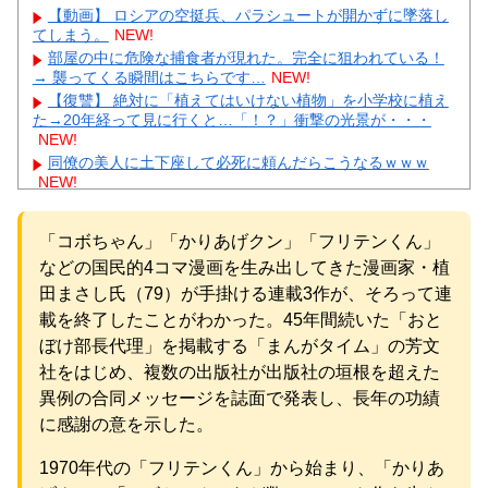
【動画】 ロシアの空挺兵、パラシュートが開かずに墜落し
てしまう。
NEW!
部屋の中に危険な捕食者が現れた。完全に狙われている！
→ 襲ってくる瞬間はこちらです…
NEW!
【復讐】 絶対に「植えてはいけない植物」を小学校に植え
た→20年経って見に行くと…「！？」衝撃の光景が・・・
NEW!
同僚の美人に土下座して必死に頼んだらこうなるｗｗｗ
NEW!
【悲報】 玉川徹さん、警官の発泡での包丁男死亡に「絶対
に死刑にならない罪なのに警察が死刑にした！」 → 元警官の
「コボちゃん」「かりあげクン」「フリテンくん」
マジレスがコチラ → ………
NEW!
【人工障がい者】 甥(28)「両親が亡くなったんで僕のこと
などの国民的4コマ漫画を生み出してきた漫画家・植
引き取ってほしいんですけど！」なんでいい年したヒキニー
田まさし氏（79）が手掛ける連載3作が、そろって連
トを引き取らなきゃいけないんだ...
NEW!
載を終了したことがわかった。45年間続いた「おと
【物議】小原ブラス『若作りは痛い』発言にガル民激怒→
ぼけ部長代理」を掲載する「まんがタイム」の芳文
アラフォー本音噴出ｗｗｗ
NEW!
【画像】 Netflix版『リボンの騎士』、とんでもない事にな
社をはじめ、複数の出版社が出版社の垣根を超えた
るｗｗｗｗｗ
NEW!
異例の合同メッセージを誌面で発表し、長年の功績
【物議】長瀬智也の“スネハラ”謝罪ネタにガル民総ツッコミ
に感謝の意を示した。
→まさかのオチにｗｗｗ
NEW!
元AKB社長、22億円申告漏れ 乃木坂46運営会社の株式を
1970年代の「フリテンくん」から始まり、「かりあ
パチンコ京楽産業に譲渡【ノース・リバー】【窪田康志】