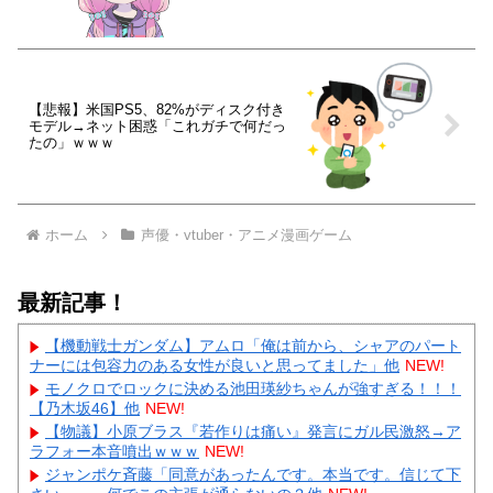
【悲報】米国PS5、82%がディスク付き
モデル→ネット困惑「これガチで何だっ
たの」ｗｗｗ
ホーム
声優・vtuber・アニメ漫画ゲーム
最新記事！
【機動戦士ガンダム】アムロ「俺は前から、シャアのパート
ナーには包容力のある女性が良いと思ってました」他
NEW!
モノクロでロックに決める池田瑛紗ちゃんが強すぎる！！！
【乃木坂46】他
NEW!
【物議】小原ブラス『若作りは痛い』発言にガル民激怒→ア
ラフォー本音噴出ｗｗｗ
NEW!
ジャンポケ斉藤「同意があったんです。本当です。信じて下