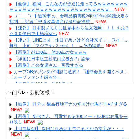
【画像】 福岡、こんなのが普通に走ってるｗｗｗｗｗｗｗ
ｗｗｗｗｗｗｗｗｗｗｗｗｗｗｗｗｗｗｗｗｗｗｗ...
NEW!
（ ´_ゝ`）中道幹事長、食料品消費税2年間1%の閣議決定を
批判 → 記者「中道改革連合は食料品消費...
NEW!
【速報】 日本製メモリに世界中から注文殺到！！！ １兆５
０００億円で工場増築へ
NEW!
【凄い】 LINE上司「休日で悪いけど会社来て！」ワイ「…
無視」上司「マジでヤバいから！」←その結果...
NEW!
【画像】顔100点、体30点の女ｗｗｗ
「洋画に日本版主題歌は必要か?」論争
【画像】この女優さん、可愛すぎる
カープOBがゾンタバ問題に激怒！「謝罪会見を開くべき」
「カープファンも怒るで」
【画像】顔100点、体30点の女ｗｗｗ
アイドル・芸能速報！
【画像】 日テレ 後呂有紗アナの仰向けの胸がエ●チすぎる
NEW!
【画像】 NHKさん、可愛すぎる100メートルJKのお尻をモ
Powered by livedoor 相互RSS
ロ映し
NEW!
【日向坂46】 次回ひなあい予告にまさかの文字が・・・
NEW!