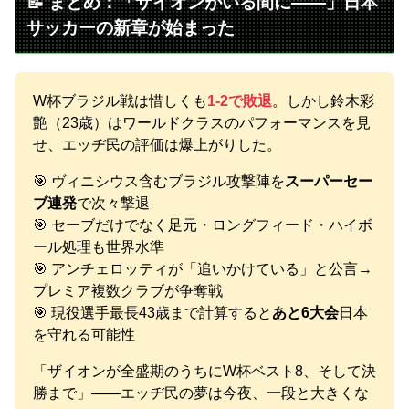
📝 まとめ：「ザイオンがいる間に——」日本
サッカーの新章が始まった
W杯ブラジル戦は惜しくも
1-2で敗退
。しかし鈴木彩
艶（23歳）はワールドクラスのパフォーマンスを見
せ、エッヂ民の評価は爆上がりした。
🎯 ヴィニシウス含むブラジル攻撃陣を
スーパーセー
ブ連発
で次々撃退
🎯 セーブだけでなく足元・ロングフィード・ハイボ
ール処理も世界水準
🎯 アンチェロッティが「追いかけている」と公言→
プレミア複数クラブが争奪戦
🎯 現役選手最長43歳まで計算すると
あと6大会
日本
を守れる可能性
「ザイオンが全盛期のうちにW杯ベスト8、そして決
勝まで」——エッヂ民の夢は今夜、一段と大きくな