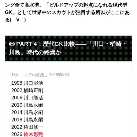
ング全て高水準。「ビルドアップの起点になれる現代型
GK」として世界中のスカウトが注目する所以がここにあ
る(゚∀゚)
📜 PART 4：歴代GK比較——「川口・楢崎・
川島」時代の終焉か
154. エッヂの名無し 2026/06/30
1998 川口能活
2002 楢崎正剛
2006 川口能活
2010 川島永嗣
2014 川島永嗣
2018 川島永嗣
2022 権田修一
2026
鈴木彩艶