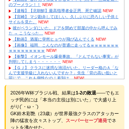
のブーメラン！！
NEW!
【速報】【北朝鮮】最高指導者金正恩、死亡確認
NEW!
【宮崎】 マジ勘弁してほしい。久しぶりに恐ろしい子供ミ
サイルを見た。
NEW!
彼がベランダにいた。ドアを閉めて部屋の中から呼んでみ
た → こうなった…
NEW!
【動画】 酒屋に突然ヒョウが飛び込んでくる
NEW!
【画像】 福岡、こんなのが普通に走ってるｗｗｗｗｗｗｗ
ｗｗｗｗｗｗｗｗｗ
NEW!
【衝撃】 イオンモール爆発事故、『とんでもない事実』が
判明してしまう・・・・・・
NEW!
【ＧＪ】 クラスに迷惑な池沼がいた。リーダー格のＡ「な
んで支援学級に入れないんですか？」先生「背の高い低いと
同じで、これも個性なの！差別は...
NEW!
【画像】 日産が社運をかけて発売するSUVｗｗｗｗｗｗｗ
NEW!
2026年W杯ブラジル戦、結果は
1-2の敗退
——でもエ
義兄嫁が自宅をサロンにして姪を毎日ウトメへ預ける生活
ッヂ民的には「本当の主役は別にいた」で大盛り上
に。数年後、そのツケが一気に回ってきて…
NEW!
【物議】King Gnuの「やる気ない」宣伝動画に批判殺到→
がり(´・ω・`)
ガル民も真っ二つにｗｗｗ
NEW!
GK鈴木彩艶（23歳）が世界最強クラスのアタッカー
【続報】三山凌輝、花乃まりあと懲りずに密会継続→ガル
陣の猛攻を次々ストップ、
スーパーセーブ連発
でネ
民「もう何回目だよ」総ツッコミｗｗｗ
ットを沸かせた。
元AKB社長、22億円申告漏れ 乃木坂46運営会社の株式を