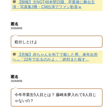
💬
【朗報】元NGT48本間日陽、卒業後に舞台主
演・写真集3冊・CM出演でファン歓喜ｗ
匿名
2026/8/06
処分しとけよ
💬
【悲報】赤ちゃんを包丁で殺した男、来年出所
へ→「22年で出るのかよ」「絶対また殺す」
匿名
2026/8/06
今年卒業生5人目とは？ 藤崎未夢入れて6人目じ
ゃないの？