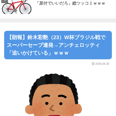
「原付でいいだろ」総ツッコミｗｗｗ
【朗報】鈴木彩艶（23）W杯ブラジル戦で
スーパーセーブ連発→アンチェロッティ
「追いかけている」ｗｗｗ
2026.06.30