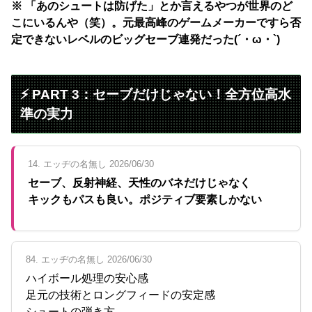
※ 「あのシュートは防げた」とか言えるやつが世界のど
こにいるんや（笑）。元最高峰のゲームメーカーですら否
定できないレベルのビッグセーブ連発だった(´・ω・`)
⚡ PART 3：セーブだけじゃない！全方位高水
準の実力
14. エッヂの名無し 2026/06/30
セーブ、反射神経、天性のバネだけじゃなく
キックもパスも良い。ポジティブ要素しかない
84. エッヂの名無し 2026/06/30
ハイボール処理の安心感
足元の技術とロングフィードの安定感
シュートの弾き方