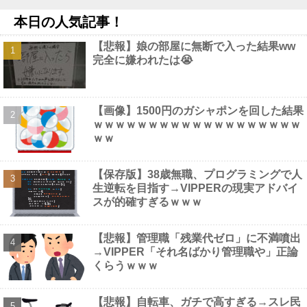
NEW!
本日の人気記事！
【画像】 避難所の女がHすぎるｗｗｗｗｗ
NEW!
SB山本祐大(27) .323 2本 14打点 OPS.878他
NEW!
【悲報】娘の部屋に無断で入った結果ww
【.LIVE】ジェノミクスあんま強そうじゃない割に高そうという恐
完全に嫌われたは😭
竜デッキの宿命を背負ってる他
NEW!
【画像】 この∧∨女優さんで100万回抜いてるｗｗｗｗｗｗｗ
NEW!
【画像】 村重杏奈さん(30)のお胸がコチラｗｗｗｗｗｗｗｗｗｗ
【画像】1500円のガシャポンを回した結果
ｗｗ
NEW!
ｗｗｗｗｗｗｗｗｗｗｗｗｗｗｗｗｗｗｗ
ｗｗ
【保存版】38歳無職、プログラミングで人
生逆転を目指す→VIPPERの現実アドバイ
Powered by livedoor 相互RSS
スが的確すぎるｗｗｗ
【悲報】管理職「残業代ゼロ」に不満噴出
→VIPPER「それ名ばかり管理職や」正論
くらうｗｗｗ
【悲報】自転車、ガチで高すぎる→スレ民