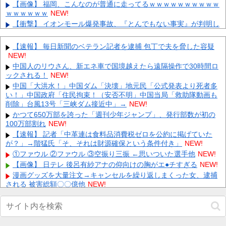
【画像】 福岡、こんなのが普通に走ってるｗｗｗｗｗｗｗｗｗｗ
ｗｗｗｗｗｗ
NEW!
【衝撃】 イオンモール爆発事故、『とんでもない事実』が判明し
てしまう・・・・・・
NEW!
【ＧＪ】 クラスに迷惑な池沼がいた。リーダー格のＡ「なんで支
【速報】 毎日新聞のベテラン記者を逮捕 包丁で夫を脅した容疑
援学級に入れないんですか？」先生「背の高い低いと同じで、こ
NEW!
れ...
NEW!
中国人のリウさん、新エネ車で国境越えたら遠隔操作で30時間ロ
【画像】元AKBこじはる(34)、ブツブツ加工で大暴れww身体はめ
ックされる！
NEW!
っちゃいいのにな・・・ 他
NEW!
中国「大洪水！」中国ダム「決壊」地元民「公式発表より死者多
恋愛･婚活アドバイザー･植草美幸が｢結婚したいけど行動しない
い！」中国政府「住民拘束！（安否不明」中国当局「救助隊動画も
人が7割｣の心理や背景を分析 解決策はあるのか？ 他
NEW!
削除」台風13号「三峡ダム接近中」→
NEW!
【ホロライブ】ホロドリ石配布渋くね？ 他
NEW!
かつて650万部を誇った「週刊少年ジャンプ」、発行部数が初の
【画像】『ニセコイ』作者の最新イラストがこちら！令和でも余
100万部割れ
NEW!
裕で通用してしまうｗｗｗｗ 他
NEW!
【速報】 記者「中革連は食料品消費税ゼロを公約に掲げていた
東京ヤクルトスワローズ月別勝率、限界突破ｗｗｗｗｗｗｗ 他
が？」→階猛氏「そ、それは財源確保という条件付き」
NEW!
NEW!
①ファウル ②ファウル ③空振り三振 ←思いついた選手他
NEW!
【画像】 日産が社運をかけて発売するSUVｗｗｗｗｗｗｗ
NEW!
【画像】 日テレ 後呂有紗アナの仰向けの胸がエ●チすぎる
NEW!
義兄嫁が自宅をサロンにして姪を毎日ウトメへ預ける生活に。数
漫画グッズを大量注文→キャンセルを繰り返しまくった女、逮捕
年後、そのツケが一気に回ってきて…
NEW!
される 被害総額〇〇億他
NEW!
【画像】 NHKさん、可愛すぎる100メートルJKのお尻をモロ映し
Powered by livedoor 相互RSS
NEW!
【速報】農家、キレる「高市総理には愛想尽かした今年でやめる
ぞ」コメ売値は生産原価の半分以下、肥料代や燃料代は高騰他