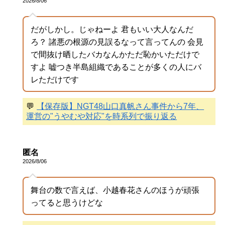
2026/8/06
だがしかし。じゃねーよ 君もいい大人なんだ
ろ？ 諸悪の根源の見誤るなって言ってんの 会見
で間抜け晒したバカなんかただ恥かいただけで
すよ 嘘つき半島組織であることが多くの人にバ
レただけです
💬
【保存版】NGT48山口真帆さん事件から7年、
運営の"うやむや対応"を時系列で振り返る
匿名
2026/8/06
舞台の数で言えば、小越春花さんのほうが頑張
ってると思うけどな