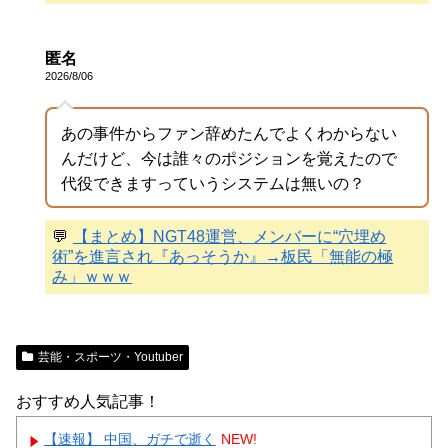
匿名
2026/8/06
あの事件からファン辞めたんでよくわからない
んだけど、今は誰々のポジションを覚えたので
代役できますっていうシステムは無いの？
💬
【まとめ】NGT48運営、メンバーに“穴埋め
術”を進言され『あっそうか』→板民「無能の極
み」ｗｗｗ
芸能・スポーツ・Youtuber
おすすめ人気記事！
【速報】 中国、ガチで逝く
NEW!