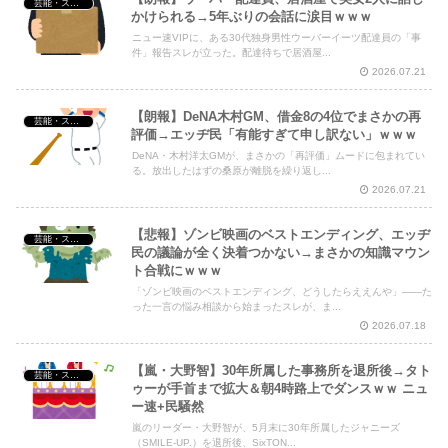
芸能・スポーツ・Youtuber
かけられる→5年ぶりの会話に涙目ｗｗｗ
ニュー速VIPに、ある30代独身男性ウーバーイーツ配達員の「事
件」報告スレが立った。配達待ちで居酒屋...
2026.07.21
【朗報】DeNA木村GM、借金8の4位でまさかの再
芸能・スポーツ・Youtuber
評価→エッヂ民「有能すぎて申し訳ない」ｗｗｗ
DeNA・木村洋太GMが、まさかの「再評価」ムードに包まれてい
る。放出したはずの桑原が離脱を繰り返し...
2026.07.21
【悲報】ゾンビ映画のベストエンディング、エッヂ
芸能・スポーツ・Youtuber
民の議論が全く決着つかない→まさかの知識マウン
ト合戦にｗｗｗ
「ゾンビ映画のベストエンディング、どうしたらええんや」――た
った一言の悩み相談から始まったスレが、ま...
2026.07.18
【嵐・大野智】30年所属した事務所を退所後→タト
芸能・スポーツ・Youtuber
ゥーが手首まで拡大＆朝4時路上でダンスｗｗ ニュ
ー速+民騒然
嵐のリーダー・大野智が、5月末に30年所属したジャニーズ
（SMILE-UP.）を退所後、SixTON...