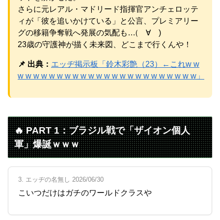
パチンコ京楽産業に譲渡【ノース・リバー】【窪田康志】
さらに元レアル・マドリード指揮官アンチェロッテ
元AKB社長、22億円申告漏れ 乃木坂46運営会社の株式を
ィが「彼を追いかけている」と公言、プレミアリー
パチンコ京楽産業に譲渡【ノース・リバー】【窪田康志】
グの移籍争奪戦へ発展の気配も…(゚∀゚)
23歳の守護神が描く未来図、どこまで行くんや！
📌 出典：
エッヂ掲示板「鈴木彩艶（23）←これw w
w w w w w w w w w w w w w w w w w w w w w w w」
Powered by livedoor 相互RSS
🔥 PART 1：ブラジル戦で「ザイオン個人
軍」爆誕ｗｗｗ
3. エッヂの名無し 2026/06/30
こいつだけはガチのワールドクラスや