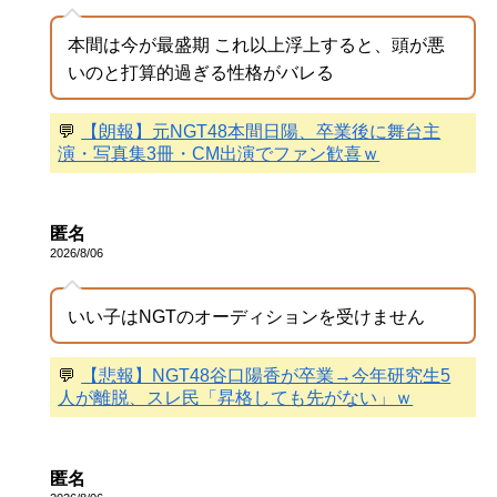
本間は今が最盛期 これ以上浮上すると、頭が悪
いのと打算的過ぎる性格がバレる
💬
【朗報】元NGT48本間日陽、卒業後に舞台主
演・写真集3冊・CM出演でファン歓喜ｗ
匿名
2026/8/06
いい子はNGTのオーディションを受けません
💬
【悲報】NGT48谷口陽香が卒業→今年研究生5
人が離脱、スレ民「昇格しても先がない」ｗ
匿名