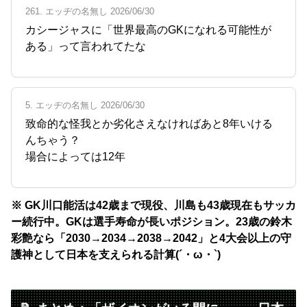
261. エッヂの名無し 2026/06/30
カシージャスに「世界最高のGKになれる可能性が
ある」って言われてたな
5. エッヂの名無し 2026/06/30
致命的な怪我とか劣化さえなければあと8年いける
んちゃう？
場合によっては12年
※ GK川口能活は42歳まで現役、川島も43歳現在もサッカ
ー続行中。GKは選手寿命が長いポジション。23歳の鈴木
彩艶なら「2030→2034→2038→2042」と4大会以上の守
護神として日本を支えられる計算(´・ω・`)