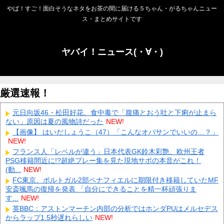
やば！すご！面白そうなネタをお茶の間に届ける５ちゃん・がるちゃんニュー
ス・まとめサイトです
ヤバイ！ニュース(・∀・)
厳選速報！
元日向坂46・松田好花、食中毒で「腹痛とおう吐と下痢が止まら
ない」原因は夏の風物詩だった
NEW!
【画像】 はいだしょうこ（47）「こんなオバサンでいいの…？」
NEW!
フランス人「レベルが違う」日本代表GK鈴木彩艶、欧州王者
PSG移籍間近に!?超絶プレー集を見た現地サポの本音がこれ！
(動...
NEW!
FC東京、ポルトガル2部ペナフィエルに期限付き移籍していたMF
安斎颯馬の復帰を発表 「自分にできることを精一杯頑張りま
す...
NEW!
英BBC：アストンマーチン内部の分析ではホンダPUはメルセデス
からラップ1.5秒遅れらしい
NEW!