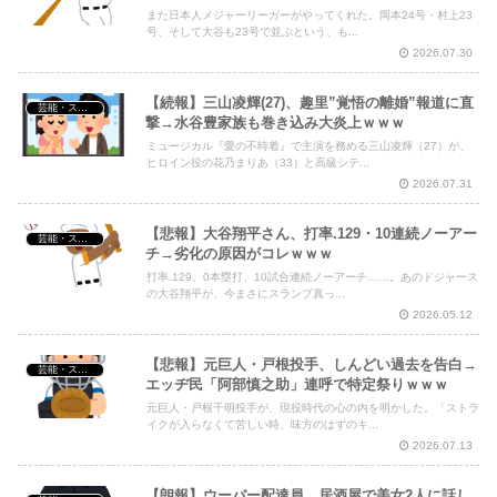
また日本人メジャーリーガーがやってくれた。岡本24号・村上23
号、そして大谷も23号で並ぶという、も...
2026.07.30
【続報】三山凌輝(27)、趣里”覚悟の離婚”報道に直
芸能・スポーツ・Youtuber
撃→水谷豊家族も巻き込み大炎上ｗｗｗ
ミュージカル『愛の不時着』で主演を務める三山凌輝（27）が、
ヒロイン役の花乃まりあ（33）と高級シテ...
2026.07.31
【悲報】大谷翔平さん、打率.129・10連続ノーアー
芸能・スポーツ・Youtuber
チ→劣化の原因がコレｗｗｗ
打率.129、0本塁打、10試合連続ノーアーチ……。あのドジャース
の大谷翔平が、今まさにスランプ真っ...
2026.05.12
【悲報】元巨人・戸根投手、しんどい過去を告白→
芸能・スポーツ・Youtuber
エッヂ民「阿部慎之助」連呼で特定祭りｗｗｗ
元巨人・戸根千明投手が、現役時代の心の内を明かした。「ストラ
イクが入らなくて苦しい時、味方のはずのキ...
2026.07.13
【朗報】ウーバー配達員、居酒屋で美女2人に話し