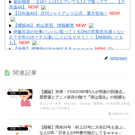
柴田柚菜 「まゆたんは1人でいても1人で喋ってて…」【乃
木坂46】
NEW!
【日向坂46】 月刊ジャイアンツ公式、重大告知！
NEW!
【櫻坂46】 村山美羽、情報解禁
NEW!
伊藤百花の仕事バンバン取ってくるDHの営業担当凄くない
か？今年のボーナス凄いことになりそう！！【AKB48いとも
も】
NEW!
【画像】 避難所の女がHすぎるｗｗｗｗｗ
NEW!
【画像】 この∧∨女優さんで100万回抜いてるｗｗｗｗｗｗ
redgreen
ｗ
NEW!
【画像】 村重杏奈さん(30)のお胸がコチラｗｗｗｗｗｗｗ
関連記事
ｗｗｗｗｗ
NEW!
【議論】米津・YOASOBI等5人が邦楽の到達点←
芸能・スポーツ・Youtuber
星野源とアニメ依存の陰で『実は退化』の指摘も
某スレで「米津、King Gnu、Vaundy、藤井風、YOASOBI は邦楽
Powered by livedoor 相互RSS
の進化における到達点」...
2026.07.14
【朗報】岡本24号・村上23号に大谷23号も並ぶ→
芸能・スポーツ・Youtuber
なんG民「日本人がHR番付独占してるｗｗｗ」