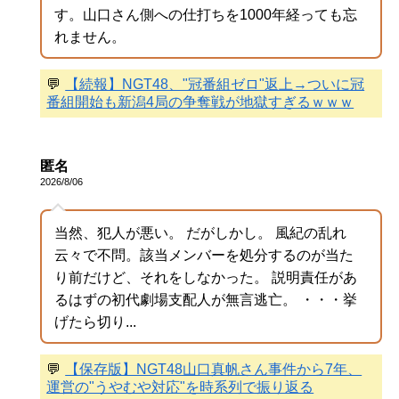
す。山口さん側への仕打ちを1000年経っても忘
れません。
💬
【続報】NGT48、"冠番組ゼロ"返上→ついに冠
番組開始も新潟4局の争奪戦が地獄すぎるｗｗｗ
匿名
2026/8/06
当然、犯人が悪い。 だがしかし。 風紀の乱れ
云々で不問。該当メンバーを処分するのが当た
り前だけど、それをしなかった。 説明責任があ
るはずの初代劇場支配人が無言逃亡。 ・・・挙
げたら切り...
💬
【保存版】NGT48山口真帆さん事件から7年、
運営の"うやむや対応"を時系列で振り返る