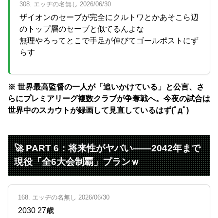
308. エッヂの名無し 2026/06/30
ザイオンのセーブが完全にクルトワとかあそこら辺
のトップ層のセーブと似てるんよな
無理やろってとこで手足が伸びてゴールポストにず
らす
※ 世界最高監督の一人が「追いかけている」と公言、さ
らにプレミアリーグ複数クラブが争奪戦へ。今夜の試合は
世界中のスカウトが録画して見直しているはず(ﾟдﾟ)
🚀 PART 6：将来性がヤバい——2042年まで
現役「全6大会制覇」プランｗ
168. エッヂの名無し 2026/06/30
2030 27歳