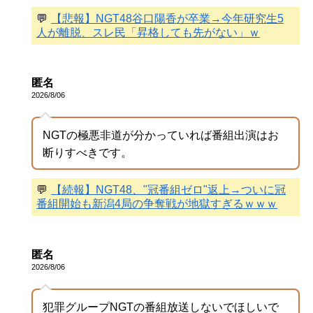
💬
【悲報】NGT48谷口陽香が卒業→今年研究生5
人が離脱、スレ民「昇格しても先がない」ｗ
匿名
2026/8/06
NGTの極悪非道が分かっていれば番組出演はお
断りすべきです。
💬
【続報】NGT48、"冠番組ゼロ"返上→ついに冠
番組開始も新潟4局の争奪戦が地獄すぎるｗｗｗ
匿名
2026/8/06
犯罪グループNGTの番組放送しないでほしいで