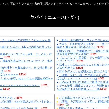
やば！すご！面白そうなネタをお茶の間に届ける
ヤバイ！ニュ
要駅の乞食、絶滅してしまうｗｗｗｗその理由がこれｗｗｗｗ 他
分で判断すると、自分の責任になるから日本人は赤信号に従ってい
 他
NEW!
er】NHK「ぶいあーる！」真夏のホラーSPに月ノ美兎・ましろ爻・市
“VTuber×ホラー”を...
NEW!
ンズ・ゲート リブート』鳳凰院凶真が存在しないγ（ガンマ）世界
る 他
NEW!
】甲子園 初ジャッジの女性審判・佐藤加奈さん、自ら判定覆した
｢苦いデビュー戦に…｣ 他
NEW!
夏のピーク、もう終わってたｗｗｗｗｗ
NEW!
今の若者に急増している『コレ』依存、めちゃくちゃ深刻な模様w w
 w w
NEW!