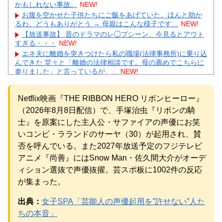
かもしれない事故。
NEW!
お腹を空かせた子供たちにご飯をあげていた。ほんと助か
るわ、どうもありがとう → 母親はこんな様子です…
NEW!
【放送事故】 昔のドラマのレ◯プシーン、今見るとアウト
すぎる・・・
NEW!
エネ夫に離婚を突きつけたら私の職場(法律事務所)に乗り込
んできた 堂々と「離婚の法律相談です。母の薦めでこちらに
参りました」と言っているが、...
NEW!
年収1500万の父が退職。父「退職金も渡したよな？」母
「貯金なんてないよー」父「全部なくなったの！？」→予想
Netflix映画『THE RIBBON HERO リボンヒーロー』
外の返事に家族騒然となり…
NEW!
嫁と子作り中なんだけどこうなるｗｗｗ
NEW!
（2026年8月8日配信）で、手塚治虫『リボンの騎
【速報】 『有吉の夏休み』、とんでもない発表をしてしま
士』を原案にした主人公・サファイアの声優にお笑
う！！！！！
NEW!
いコンビ・ラランドのサーヤ（30）が起用され、賛
【完全まとめ】親の介護と老後の不安｜ガル民のリアル体
否を呼んでいる。また2027年放送予定のフジテレビ
験談を総整理
NEW!
アニメ『尚善』にはSnow Man・佐久間大介がオーデ
【物議】元TBSアナ山本里菜が離婚報告→”宝物”発言にガル
民総ツッコミｗｗｗ
NEW!
ィション選抜で声優抜擢。芸スポ板に1002件の反応
元AKB社長、22億円申告漏れ 乃木坂46運営会社の株式を
が集まった。
パチンコ京楽産業に譲渡【ノース・リバー】【窪田康志】
元AKB社長、22億円申告漏れ 乃木坂46運営会社の株式を
出典：
女子SPA「芸能人の声優起用を”許せない”人た
パチンコ京楽産業に譲渡【ノース・リバー】【窪田康志】
ちの本音」