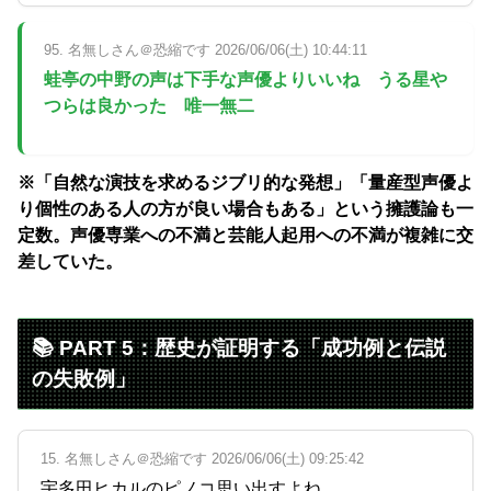
95. 名無しさん＠恐縮です 2026/06/06(土) 10:44:11
蛙亭の中野の声は下手な声優よりいいね うる星や
つらは良かった 唯一無二
※「自然な演技を求めるジブリ的な発想」「量産型声優よ
り個性のある人の方が良い場合もある」という擁護論も一
定数。声優専業への不満と芸能人起用への不満が複雑に交
差していた。
📚 PART 5：歴史が証明する「成功例と伝説
の失敗例」
15. 名無しさん＠恐縮です 2026/06/06(土) 09:25:42
宇多田ヒカルのピノコ思い出すよね