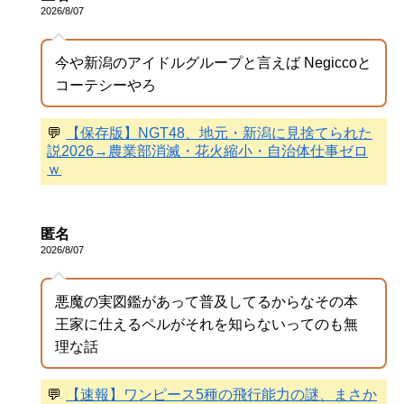
2026/8/07
今や新潟のアイドルグループと言えば Negiccoと
コーテシーやろ
💬
【保存版】NGT48、地元・新潟に見捨てられた
説2026→農業部消滅・花火縮小・自治体仕事ゼロ
ｗ
匿名
2026/8/07
悪魔の実図鑑があって普及してるからなその本
王家に仕えるペルがそれを知らないってのも無
理な話
💬
【速報】ワンピース5種の飛行能力の謎、まさか