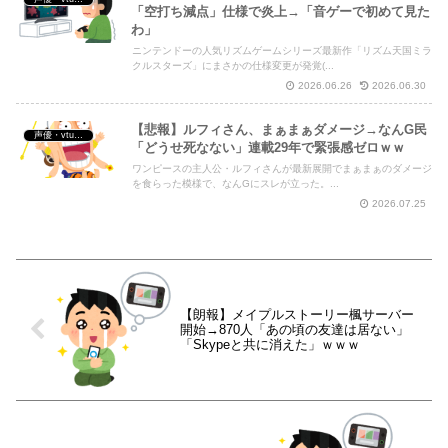
「空打ち減点」仕様で炎上→「音ゲーで初めて見た
わ」
ニンテンドーの人気リズムゲームシリーズ最新作「リズム天国ミラ
クルスターズ」にまさかの仕様変更が発覚(...
2026.06.26
2026.06.30
【悲報】ルフィさん、まぁまぁダメージ→なんG民
声優・vtuber・アニメ漫画ゲーム
「どうせ死なない」連載29年で緊張感ゼロｗｗ
ワンピースの主人公・ルフィさんが最新展開でまぁまぁのダメージ
を食らった模様で、なんGにスレが立った。...
2026.07.25
【朗報】メイプルストーリー楓サーバー
開始→870人「あの頃の友達は居ない」
「Skypeと共に消えた」ｗｗｗ