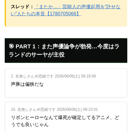
スレッド：
「またか…」芸能人の声優起用を”許せな
い”人たちの本音【1780705066】
Powered by livedoor 相互RSS
🎯 PART 1：また声優論争が勃発…今度はラ
ランドのサーヤが主役
2. 名無しさん＠恐縮です 2026/06/06(土) 09:19:09
声豚は偏狭だな
10. 名無しさん＠恐縮です 2026/06/06(土) 09:23:01
リボンヒーローなんて爆死が確定してるアニメ、ど
うでも良いじゃん