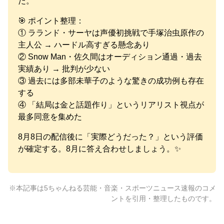
だ。
🎯 ポイント整理：
① ラランド・サーヤは声優初挑戦で手塚治虫原作の
主人公 → ハードル高すぎる懸念あり
② Snow Man・佐久間はオーディション通過・過去
実績あり → 批判が少ない
③ 過去には多部未華子のような驚きの成功例も存在
する
④ 「結局は金と話題作り」というリアリスト視点が
最多同意を集めた
8月8日の配信後に「実際どうだった？」という評価
が確定する。8月に答え合わせしましょう。✨
※本記事は5ちゃんねる芸能・音楽・スポーツニュース速報のコメ
ントを引用・整理したものです。