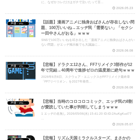
に、なぜかコレだけはガチで泣いたって言...
2026.05.23
【話題】漫画アニメに独身おばさんが存在しない問
声優・vtuber・アニメ漫画ゲーム
題、100万いいね→エッヂ民「需要ない」「セクシ
ー田中さんがおる」ｗｗｗ
SNSで100万いいねを叩き出した「漫画アニメに独身おばさんがい
ない問題」がエッヂ掲示板でも大議論に...
2026.06.08
【悲報】ドラクエ12さん、FF7リメイク3部作が12
声優・vtuber・アニメ漫画ゲーム
年で完結→40周年で進捗ゼロの温度差に絶句ｗｗｗ
2026年6月6日、スクウェア・エニックスがFF7リメイク最終章
「FF7リベリオン」を2027年発売...
2026.06.06
【悲報】当時のコロコロコミック、エッヂ民の8割
声優・vtuber・アニメ漫画ゲーム
が愛読していた事が判明してしまうｗｗｗ
1 エッヂの名無し 2026/05/06(水) 15:41:20 ID:ID:2AuKgKud77
...
2026.05.07
【悲報】リズム天国ミラクルスターズ、まさかの
声優・vtuber・アニメ漫画ゲーム