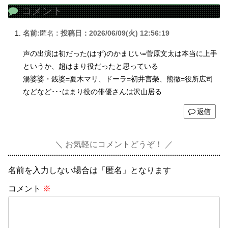
コメント
名前:
匿名
:
投稿日：2026/06/09(火) 12:56:19
声の出演は初だった(はず)のかまじい=菅原文太は本当に上手
というか、超はまり役だったと思っている
湯婆婆・銭婆=夏木マリ、ドーラ=初井言榮、熊徹=役所広司
などなど･･･はまり役の俳優さんは沢山居る
返信
お気軽にコメントどうぞ！
名前を入力しない場合は「匿名」となります
コメント
※