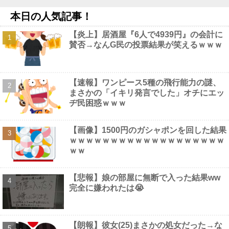
あまりにも酷すぎる出来でバカにされまくったアニメ『ワンダン
ス』、原作者本人が手書きアニメを投稿した結果・・・ｗｗｗｗｗ
本日の人気記事！
ｗ他
NEW!
【画像】 女優・夏菜、ロンハーで無防備パ○チラ
NEW!
【炎上】居酒屋『6人で4939円』の会計に
【速報】米国、韓国防衛に短距離戦術核を検討※韓国談他
NEW!
賛否→なんG民の投票結果が笑えるｗｗｗ
【超画像】 小倉ゆうか（元・小倉優香）が水着グラビア復帰ｗｗ
ｗｗｗ
NEW!
【速報】ワンピース5種の飛行能力の謎、
まさかの「イキリ発言でした」オチにエッ
ヂ民困惑ｗｗｗ
Powered by livedoor 相互RSS
【画像】1500円のガシャポンを回した結果
ｗｗｗｗｗｗｗｗｗｗｗｗｗｗｗｗｗｗｗ
ｗｗ
【悲報】娘の部屋に無断で入った結果ww
完全に嫌われたは😭
【朗報】彼女(25)まさかの処女だった→な