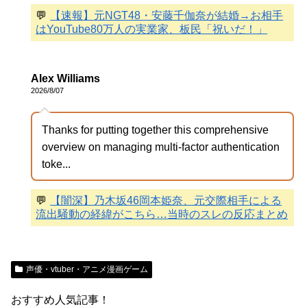
💬
【速報】元NGT48・安藤千伽奈が結婚→お相手
はYouTube80万人の実業家、板民「祝いだ！」
Alex Williams
2026/8/07
Thanks for putting together this comprehensive
overview on managing multi-factor authentication
toke...
💬
【闇深】乃木坂46岡本姫奈、元交際相手による
流出騒動の経緯がこちら…当時のスレの反応まとめ
声優・vtuber・アニメ漫画ゲーム
おすすめ人気記事！