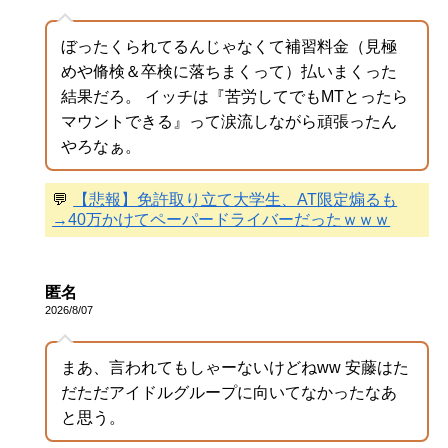
ぼったくられてるんじゃなくて補習料金（見極
めや脩検＆卒検に落ちまくって）払いまくった
結果だろ。 イッチは『苦労してでもMTとったら
マウントできる』って涙流しながら頑張ったん
やろなぁ。
💬
【悲報】免許取り立て大学生、AT限定煽るも
→40万かけてペーパードライバーだったｗｗｗ
匿名
2026/8/07
まあ、言われてもしゃーないけどねww 安藤はた
だただアイドルグループに向いてなかったなあ
と思う。