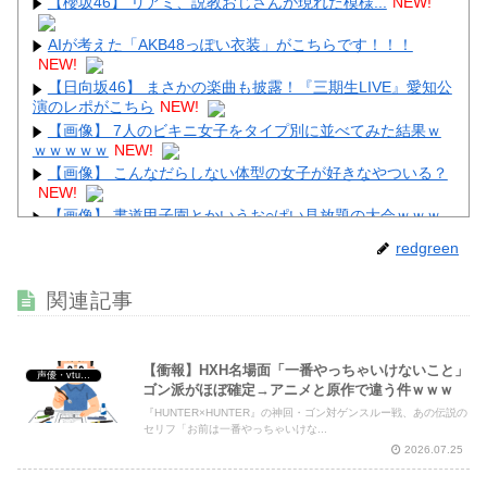
【櫻坂46】 リアミ、説教おじさんが現れた模様...
NEW!
Powered by livedoor 相互RSS
AIが考えた「AKB48っぽい衣装」がこちらです！！！
NEW!
【日向坂46】 まさかの楽曲も披露！『三期生LIVE』愛知公
演のレポがこちら
NEW!
【画像】 7人のビキニ女子をタイプ別に並べてみた結果ｗ
ｗｗｗｗｗ
NEW!
【画像】 こんなだらしない体型の女子が好きなやついる？
NEW!
【画像】 書道甲子園とかいうお○ぱい見放題の大会ｗｗｗ
ｗｗｗｗ
NEW!
redgreen
【画像】 女優・夏菜、ロンハーで無防備パ○チラ
NEW!
【超画像】 小倉ゆうか（元・小倉優香）が水着グラビア復
関連記事
帰ｗｗｗｗｗ
NEW!
【衝報】HXH名場面「一番やっちゃいけないこと」
声優・vtuber・アニメ漫画ゲーム
ゴン派がほぼ確定→アニメと原作で違う件ｗｗｗ
『HUNTER×HUNTER』の神回・ゴン対ゲンスルー戦、あの伝説の
Powered by livedoor 相互RSS
セリフ「お前は一番やっちゃいけな...
2026.07.25