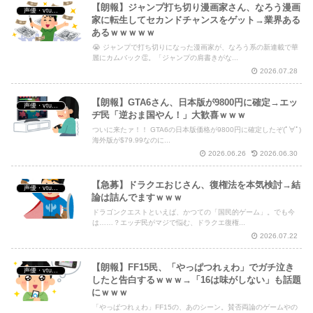
【朗報】ジャンプ打ち切り漫画家さん、なろう漫画
声優・vtuber・アニメ漫画ゲーム
家に転生してセカンドチャンスをゲット→業界ある
あるｗｗｗｗｗ
😭 ジャンプで打ち切りになった漫画家が、なろう系の新連載で華
麗にカムバック👏。「ジャンプの肩書きがな...
2026.07.28
【朗報】GTA6さん、日本版が9800円に確定→エッ
声優・vtuber・アニメ漫画ゲーム
ヂ民「逆おま国やん！」大歓喜ｗｗｗ
ついに来たァ！！ GTA6の日本版価格が9800円に確定したぞ(ﾟ∀ﾟ)
海外版が$79.99なのに...
2026.06.26
2026.06.30
【急募】ドラクエおじさん、復権法を本気検討→結
声優・vtuber・アニメ漫画ゲーム
論は詰んでますｗｗｗ
ドラゴンクエストといえば、かつての「国民的ゲーム」。でも今
は……？エッヂ民がマジで悩む、ドラクエ復権...
2026.07.22
【朗報】FF15民、「やっぱつれぇわ」でガチ泣き
声優・vtuber・アニメ漫画ゲーム
したと告白するｗｗｗ→「16は味がしない」も話題
にｗｗｗ
「やっぱつれぇわ」FF15の、あのシーン。賛否両論のゲームやの