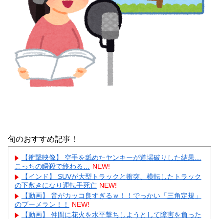
旬のおすすめ記事！
【衝撃映像】 空手を舐めたヤンキーが道場破りした結果…
こっちの瞬殺で終わる…
NEW!
【インド】 SUVが大型トラックと衝突、横転したトラック
の下敷きになり運転手死亡
NEW!
【動画】 音がカッコ良すぎるｗ！！でっかい「三角定規」
のブーメラン！！
NEW!
【動画】 仲間に花火を水平撃ちしようとして障害を負った