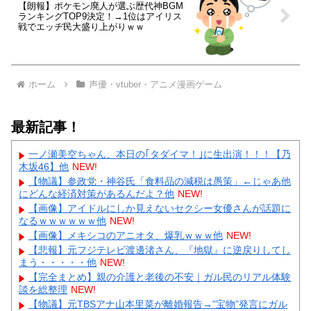
【朗報】ポケモン廃人が選ぶ歴代神BGM
ランキングTOP9決定！→1位はアイリス
戦でエッヂ民大盛り上がりｗｗ
ホーム
声優・vtuber・アニメ漫画ゲーム
最新記事！
一ノ瀬美空ちゃん、本日の｢タダイマ！｣に生出演！！！【乃
木坂46】他
NEW!
【物議】参政党・神谷氏「食料品の減税は愚策」←じゃあ他
にどんな経済対策があるんだよ？他
NEW!
【画像】アイドルにしか見えないセクシー女優さんが話題に
なるｗｗｗｗｗｗ他
NEW!
【画像】メキシコのアニオタ、爆乳ｗｗｗ他
NEW!
【悲報】元フジテレビ渡邊渚さん、『地獄』に逆戻りしてし
まう・・・・・他
NEW!
【完全まとめ】親の介護と老後の不安｜ガル民のリアル体験
談を総整理
NEW!
【物議】元TBSアナ山本里菜が離婚報告→”宝物”発言にガル