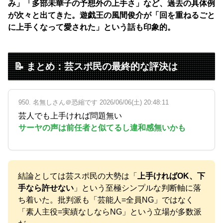
み」「多部未華子の予想外の上手さ」など、過去の具体例
が次々と出てきた。遊戯王の風間俊介が「回を重ねるごと
に上手くなって愛された」という話も印象的。
📝 まとめ：芸スポ民の最終的な評決は
950. 名無しさん＠恐縮です 2026/06/06(土) 20:48:11
芸人でも上手ければ問題無い
サーヤの声は前任者と似てるし違和感無いかも
結論としては芸スポ民の大勢は「
上手ければOK、下
手なら許せない
」という至極シンプルな判断軸に落
ち着いた。批判派も「芸能人=全員NG」ではなく
「素人主役=実績なしならNG」という立場が多数派