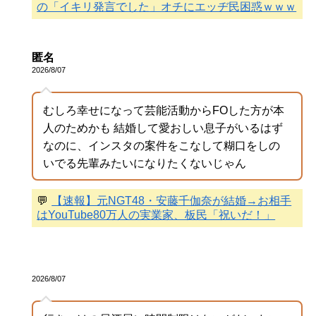
の「イキリ発言でした」オチにエッヂ民困惑ｗｗｗ
匿名
2026/8/07
むしろ幸せになって芸能活動からFOした方が本
人のためかも 結婚して愛おしい息子がいるはず
なのに、インスタの案件をこなして糊口をしの
いでる先輩みたいになりたくないじゃん
💬
【速報】元NGT48・安藤千伽奈が結婚→お相手
はYouTube80万人の実業家、板民「祝いだ！」
2026/8/07