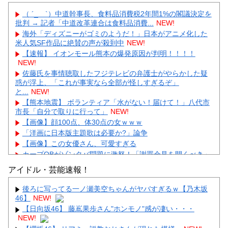
（ ´_ゝ`）中道幹事長、食料品消費税2年間1%の閣議決定を
批判 → 記者「中道改革連合は食料品消費...
NEW!
海外「ディズニーがゴミのようだ！」日本がアニメ化した
米人気SF作品に絶賛の声が殺到中
NEW!
【速報】 イオンモール熊本の爆発原因が判明！！！！
NEW!
佐藤氏を事情聴取したフジテレビの弁護士がやらかした疑
惑が浮上、「これが事実なら全部が怪しすぎるぞ」
と...
NEW!
【熊本地震】 ボランティア「水がない！届けて！」八代市
市長「自分で取りに行って」
NEW!
【画像】顔100点、体30点の女ｗｗｗ
「洋画に日本版主題歌は必要か?」論争
【画像】この女優さん、可愛すぎる
カープOBがゾンタバ問題に激怒！「謝罪会見を開くべき」
「カープファンも怒るで」
アイドル・芸能速報！
【画像】顔100点、体30点の女ｗｗｗ
後ろに写ってる一ノ瀬美空ちゃんがヤバすぎるｗ【乃木坂
46】
NEW!
【日向坂46】 藤嶌果歩さん"ホンモノ"感が凄い・・・
NEW!