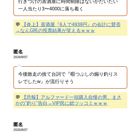
行きつけの居酒屋に時間制限はないがだいたい
一人当たり3〜4000に落ち着く
💬
【炎上】居酒屋『6人で4939円』の会計に賛否
→なんG民の投票結果が笑えるｗｗｗ
匿名
2026/8/07
今後敗走の捨て台詞で『暇つぶしの煽り釣りス
レでしたw』が流行りそう
💬
【悲報】アルファード一括購入自慢の男、まさ
かの"釣り"告白→VIP民に総ツッコミｗｗｗ
匿名
2026/8/07