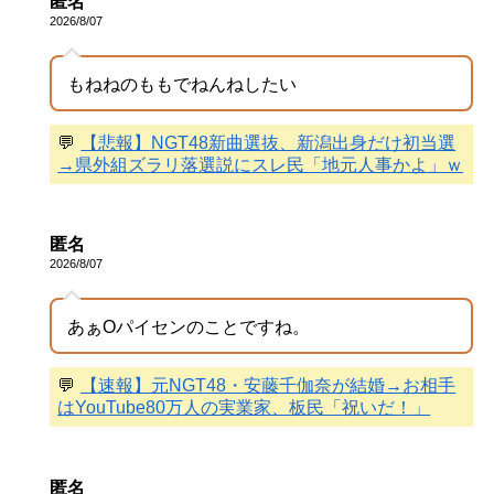
匿名
2026/8/07
もねねのももでねんねしたい
💬
【悲報】NGT48新曲選抜、新潟出身だけ初当選
→県外組ズラリ落選説にスレ民「地元人事かよ」ｗ
匿名
2026/8/07
あぁOパイセンのことですね。
💬
【速報】元NGT48・安藤千伽奈が結婚→お相手
はYouTube80万人の実業家、板民「祝いだ！」
匿名