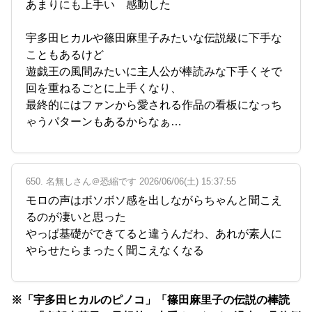
あまりにも上手い 感動した
宇多田ヒカルや篠田麻里子みたいな伝説級に下手な
こともあるけど
遊戯王の風間みたいに主人公が棒読みな下手くそで
回を重ねるごとに上手くなり、
最終的にはファンから愛される作品の看板になっち
ゃうパターンもあるからなぁ…
650. 名無しさん＠恐縮です 2026/06/06(土) 15:37:55
モロの声はボソボソ感を出しながらちゃんと聞こえ
るのが凄いと思った
やっぱ基礎ができてると違うんだわ、あれが素人に
やらせたらまったく聞こえなくなる
※「宇多田ヒカルのピノコ」「篠田麻里子の伝説の棒読