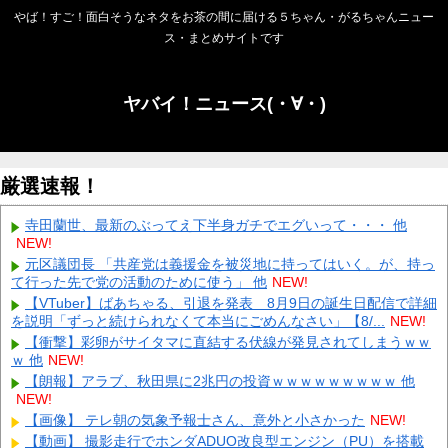
やば！すご！面白そうなネタをお茶の間に届ける５ちゃん・がるちゃんニュー
ス・まとめサイトです
ヤバイ！ニュース(・∀・)
厳選速報！
寺田蘭世、最新のぶってえ下半身ガチでエグいって・・・ 他
NEW!
元区議団長 「共産党は義援金を被災地に持ってはいく。が、持っ
て行った先で党の活動のために使う」 他
NEW!
【VTuber】ばあちゃる、引退を発表 8月9日の誕生日配信で詳細
を説明「ずっと続けられなくて本当にごめんなさい」【8/...
NEW!
【衝撃】彩卵がサイタマに直結する伏線が発見されてしまうｗｗ
ｗ 他
NEW!
【朗報】アラブ、秋田県に2兆円の投資ｗｗｗｗｗｗｗｗｗ 他
NEW!
【画像】 テレ朝の気象予報士さん、意外と小さかった
NEW!
【動画】 撮影走行でホンダADUO改良型エンジン（PU）を搭載