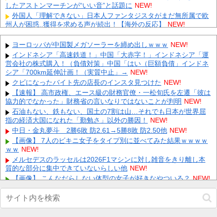
したアストンマーチンが“いい音”と話題に
NEW!
外国人「理解できない」日本人ファンタジスタがまだ無所属で欧
州人が困惑..獲得を求める声が続出！【海外の反応】
NEW!
【にじさんじ】 ルイス「ドパガキの時代は終わり！セロトニン優
位のセロガキなるわよ！ンンンきんもちいい〜〜！！ドパドパド
ヨーロッパが中国製メガソーラーを締め出しｗｗｗ
NEW!
パ...
NEW!
インドネシア「高速鉄道！」中国「大赤字！」インドネシア「運
【ホロライブ】 ねねち概要欄、小学生並みの感想で草
NEW!
営会社の株式購入！（負債対策」中国「はい（巨額負債」インドネ
シア「700km延伸計画！（実質中止」→
【放送事故】 昔のドラマのレ◯プシーン、今見るとアウトすぎ
NEW!
る・・・
NEW!
クビになったバイト先の店長のインスタ見つけた
NEW!
エネ夫に離婚を突きつけたら私の職場(法律事務所)に乗り込んで
【速報】 高市政権、エース級の財務官僚・一松旬氏を左遷「彼は
きた 堂々と「離婚の法律相談です。母の薦めでこちらに参りま
協力的でなかった」財務省の言いなりではないことが判明
NEW!
し...
NEW!
石油もない、鉄もない、国土の7割は山…それでも日本が世界屈
年収1500万の父が退職。父「退職金も渡したよな？」母「貯金な
指の経済大国になれた「勤勉さ」以外の勝因！
NEW!
んてないよー」父「全部なくなったの！？」→予想外の返事に
中日・金丸夢斗 2勝6敗 防2.61→5勝8敗 防2.50他
NEW!
家...
NEW!
【画像】 7人のビキニ女子をタイプ別に並べてみた結果ｗｗｗｗ
嫁と子作り中なんだけどこうなるｗｗｗ
NEW!
ｗｗ
NEW!
【速報】 『有吉の夏休み』、とんでもない発表をしてしま
メルセデスのラッセルは2026F1マシンに対し雑音をきり離し本
う！！！！！
NEW!
質的な部分に集中できていないらしい他
NEW!
【画像】 こんなだらしない体型の女子が好きなやついる？
NEW!
Powered by livedoor 相互RSS
【画像】今週の咲-Saki-、役満炸裂で大荒れwwww.他
NEW!
【画像】 書道甲子園とかいうお○ぱい見放題の大会ｗｗｗｗｗｗ
ｗ
NEW!