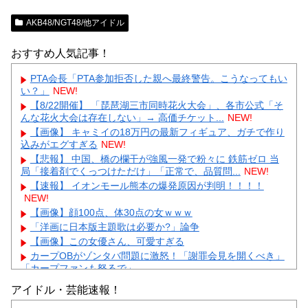
AKB48/NGT48/他アイドル
おすすめ人気記事！
PTA会長「PTA参加拒否した親へ最終警告。こうなってもい
い？」
NEW!
【8/22開催】 「琵琶湖三市同時花火大会」、各市公式「そ
んな花火大会は存在しない」→ 高価チケット...
NEW!
【画像】 キャミイの18万円の最新フィギュア、ガチで作り
込みがエグすぎる
NEW!
【悲報】 中国、橋の欄干が強風一発で粉々に 鉄筋ゼロ 当
局「接着剤でくっつけただけ」「正常で、品質問...
NEW!
【速報】 イオンモール熊本の爆発原因が判明！！！！
NEW!
【画像】顔100点、体30点の女ｗｗｗ
「洋画に日本版主題歌は必要か?」論争
【画像】この女優さん、可愛すぎる
カープOBがゾンタバ問題に激怒！「謝罪会見を開くべき」
「カープファンも怒るで」
【画像】顔100点、体30点の女ｗｗｗ
アイドル・芸能速報！