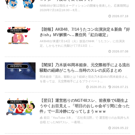
NMB48が第12期生オーディションの開催を発表した。応募期間は
Powered by livedoor 相互RSS
2026年7月18日18:00～8月...
2026.07.18
【朗報】AKB48、7/14うたコン出演決定＆新曲『好
AKB48/NGT48/他アイドル
きish』MV解禁へ→裏住民「紅白確定」
AKB48が来週7月14日（火）放送のNHK「うたコン」に出演決
定。しかもそれに先駆けて7月13日（...
2026.07.08
【闇深】乃木坂46岡本姫奈、元交際相手による流出
AKB48/NGT48/他アイドル
騒動の経緯がこちら…当時のスレの反応まとめ
岡本姫奈「流出」騒動とは？経緯と現在乃木坂46の岡本姫奈さん
を巡っては、元交際相手によるプライベート...
2026.05.21
2026.07.21
【翌日】運営怒りのNGT48スレ、前夜祭で6期生よ
AKB48/NGT48/他アイドル
うやくお目見え→「明日のおしゃ会ギリ間に合った
件」で一旦冷静になってしまうｗｗｗ
🎪 前日「YouTube 3本」「石社長沈黙」で 運営怒りのお気持ち大
合唱 だったNGTスレ、一夜明...
2026.05.22