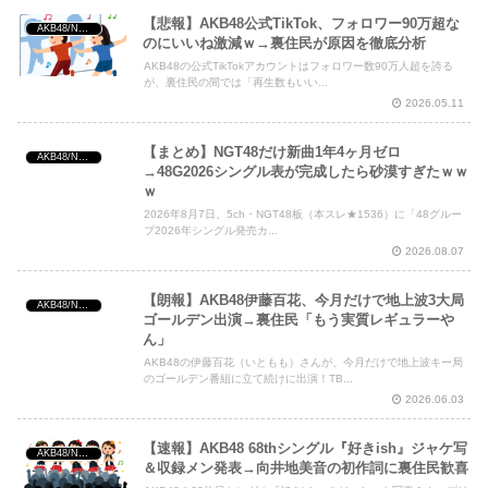
【悲報】AKB48公式TikTok、フォロワー90万超な
AKB48/NGT48/他アイドル
のにいいね激減ｗ→裏住民が原因を徹底分析
AKB48の公式TikTokアカウントはフォロワー数90万人超を誇る
が、裏住民の間では「再生数もいい...
2026.05.11
【まとめ】NGT48だけ新曲1年4ヶ月ゼロ
AKB48/NGT48/他アイドル
→48G2026シングル表が完成したら砂漠すぎたｗｗ
ｗ
2026年8月7日、5ch・NGT48板（本スレ★1536）に「48グルー
プ2026年シングル発売カ...
2026.08.07
【朗報】AKB48伊藤百花、今月だけで地上波3大局
AKB48/NGT48/他アイドル
ゴールデン出演→裏住民「もう実質レギュラーや
ん」
AKB48の伊藤百花（いともも）さんが、今月だけで地上波キー局
のゴールデン番組に立て続けに出演！TB...
2026.06.03
【速報】AKB48 68thシングル『好きish』ジャケ写
AKB48/NGT48/他アイドル
＆収録メン発表→向井地美音の初作詞に裏住民歓喜