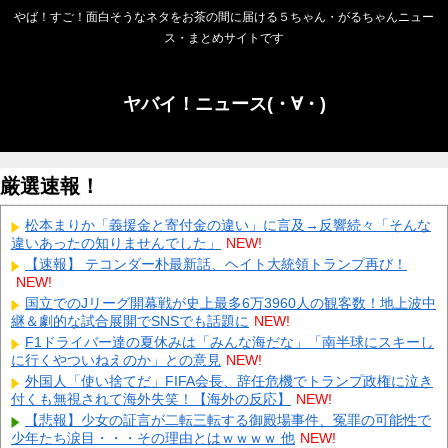
やば！すご！面白そうなネタをお茶の間に届ける５ちゃん・がるちゃんニュー
ス・まとめサイトです
ヤバイ！ニュース(・∀・)
厳選速報！
松本まりか「義援金と寄付金の違い」に言及→反響続々「そんな
違いあったの知りませんでした」
NEW!
【速報】 テコンダー朴最新話、ヘイト大統領トランプ再び！
NEW!
国立でのJリーグ開幕戦が史上最多6万3960人の観客数！地上波中
継＆劇的な試合展開でSNSでも話題に
NEW!
F1ドライバー達の夏休みは「みんな海だな」「南半球にスキーし
に行くやついねえのか」との意見
NEW!
外国人「使い捨てだ」FIFA会長、辞任危機でトランプ政権に泣き
付くも無視されて海外失笑！【海外の反応】
NEW!
【悲報】少女の証言が二転三転する御殿場事件、冤罪の可能性で
少年たち涙目・・・その理由とはｗｗｗｗ 他
NEW!