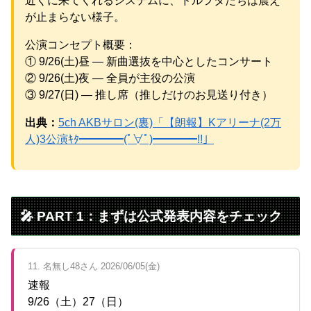
近くに来てくれるシステムに、ドルヲタたちは震え
が止まらない様子。
公演コンセプト概要：
① 9/26(土)昼 ― 新曲選抜を中心としたコンサート
Powered by livedoor 相互RSS
② 9/26(土)夜 ― 全員が主役の公演
③ 9/27(日) ― 推し席（推しだけのお見送り付き）
出典：
5ch AKBサロン(裏)「【朗報】Kアリーナ(2万
人)3公演ｷﾀ━━━━(ﾟ∀ﾟ)━━━━!!」
🎤 PART 1：まずは公式発表内容をチェック
11. 名無し48さん 2026/06/05(金)
速報
9/26（土）27（日）