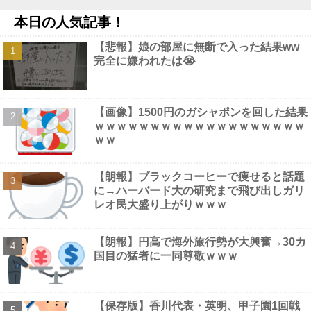
るｗｗｗｗｗｗ
NEW!
本日の人気記事！
【謎】女「43億円注文して………キャンセルっと！」←こいつの
目的他
NEW!
【悲報】娘の部屋に無断で入った結果ww
昭和を代表する女優の晩年があまりにも寂しすぎる！と話題に、
完全に嫌われたは😭
自身の子供を餓死する寸前までネグレクトした挙句……他
NEW!
【最新画像】 tuki.(17)、ハワイでほぼ全部出し！「隠しきれない
美貌」とSNSざわつく
NEW!
【画像】 女さん「私、垢抜けたかな？」お○ぱいボロンｗｗｗ
【画像】1500円のガシャポンを回した結果
NEW!
ｗｗｗｗｗｗｗｗｗｗｗｗｗｗｗｗｗｗｗ
ｗｗ
【朗報】ブラックコーヒーで痩せると話題
に→ハーバード大の研究まで飛び出しガリ
Powered by livedoor 相互RSS
レオ民大盛り上がりｗｗｗ
【朗報】円高で海外旅行勢が大興奮→30カ
国目の猛者に一同尊敬ｗｗｗ
【保存版】香川代表・英明、甲子園1回戦