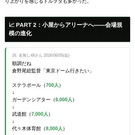
り上がりを感じるドルヲタも多かった。
📈 PART 2：小屋からアリーナへ――会場規
模の進化
26. 名無し48さん 2026/06/05(金)
順調だね
倉野尾総監督「東京ドーム行きたい」
ステラボール（
700人
）
↓
ガーデンシアター（
6,000人
）
↓
武道館（
7,000人
）
↓
代々木体育館（
8,000人
）