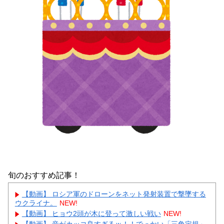
旬のおすすめ記事！
【動画】 ロシア軍のドローンをネット発射装置で撃墜する
ウクライナ。
NEW!
【動画】 ヒョウ2頭が木に登って激しい戦い
NEW!
【動画】 音がカッコ良すぎるｗ！！でっかい「三角定規」