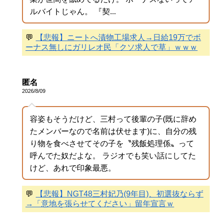
ルバイトじゃん。 『契...
💬
【悲報】ニートへ漬物工場求人→日給19万でボ
ーナス無しにガリレオ民「クソ求人で草」ｗｗｗ
匿名
2026/8/09
容姿もそうだけど、三村って後輩の子(既に辞め
たメンバーなので名前は伏せます)に、自分の残
り物を食べさせてその子を〝残飯処理係〟って
呼んでた奴だよな。 ラジオでも笑い話にしてた
けど、あれで印象最悪。
💬
【悲報】NGT48三村妃乃(9年目)、初選抜ならず
→「意地を張らせてください」留年宣言ｗ