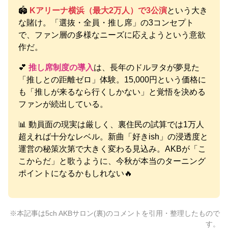
🏟️
Kアリーナ横浜（最大2万人）で3公演
という大き
な賭け。「選抜・全員・推し席」の3コンセプト
で、ファン層の多様なニーズに応えようという意欲
作だ。
💕
推し席制度の導入
は、長年のドルヲタが夢見た
「推しとの距離ゼロ」体験。15,000円という価格に
も「推しが来るなら行くしかない」と覚悟を決める
ファンが続出している。
📊 動員面の現実は厳しく、裏住民の試算では1万人
超えれば十分なレベル。新曲「好きish」の浸透度と
運営の秘策次第で大きく変わる見込み。AKBが「こ
こからだ」と歌うように、今秋が本当のターニング
ポイントになるかもしれない🔥
※本記事は5ch AKBサロン(裏)のコメントを引用・整理したもので
す。