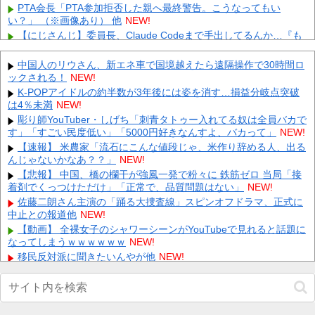
PTA会長「PTA参加拒否した親へ最終警告。こうなってもい
い？」 （※画像あり） 他
NEW!
【にじさんじ】委員長、Claude Codeまで手出してるんか…『も
う何でも作れそうやな』 他
NEW!
【驚愕】1000分の1レベルの神引きがヤバすぎるｗｗｗ 他
NEW!
中国人のリウさん、新エネ車で国境越えたら遠隔操作で30時間ロ
ックされる！
DeNA・エンカーナシオン、好きな日本語は「だまれ・くさい・
NEW!
歯磨き・お願いします…」 他
NEW!
K-POPアイドルの約半数が3年後には姿を消す…損益分岐点突破
は4％未満
ロシアさん、国民の財産を没収しはじめる
NEW!
NEW!
【画像】 全身入れ墨の彫り師、『とんでもない正論』を吐いて30
彫り師YouTuber・しげち「刺青タトゥー入れてる奴は全員バカで
万再生されてしまうｗｗｗｗｗｗｗ
す」「すごい民度低い」「5000円好きなんすよ、バカって」
NEW!
NEW!
【悲報】 明日、飛田給とかいう謎の場所に行くんやが何があるん
【速報】 米農家「流石にこんな値段じゃ、米作り辞める人、出る
や????・・・・・・・・・
んじゃないかなあ？？」
NEW!
NEW!
【最新画像】 tuki.(17)、ハワイでほぼ全部出し！「隠しきれない
【悲報】 中国、橋の欄干が強風一発で粉々に 鉄筋ゼロ 当局「接
美貌」とSNSざわつく
着剤でくっつけただけ」「正常で、品質問題はない」
NEW!
NEW!
【恐怖】 家族葬・一日葬なら安いという風潮、完全に嘘だっ
佐藤二朗さん主演の「踊る大捜査線」スピンオフドラマ、正式に
た・・・・
中止との報道他
NEW!
NEW!
【動画】 全裸女子のシャワーシーンがYouTubeで見れると話題に
Powered by livedoor 相互RSS
なってしまうｗｗｗｗｗｗ
NEW!
移民反対派に聞きたいんやが他
NEW!
【画像】 こういう乳と付き合いたいｗｗｗ
NEW!
【衝撃】上原浩治さん「250Sで名球会入りは甘い。300か350に
上げてもいい」ｗｗｗｗｗｗｗｗｗｗ他
NEW!
【画像】 Instagram女子さん、がっつりマンスジ写しててエ□すぎ