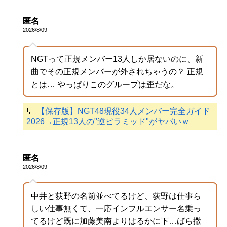
匿名
2026/8/09
NGTって正規メンバー13人しか居ないのに、新
曲でその正規メンバーが外されちゃうの？ 正規
とは… やっぱりこのグループは歪だな。
💬
【保存版】NGT48現役34人メンバー完全ガイド
2026→正規13人の"逆ピラミッド"がヤバいｗ
匿名
2026/8/09
中井と荻野の名前並べてるけど、荻野は仕事ら
しい仕事無くて、一応インフルエンサー名乗っ
てるけど既に加藤美南よりはるかに下…ばら撒