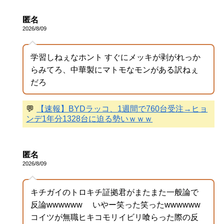
匿名
2026/8/09
学習しねぇなホント すぐにメッキが剥がれっか
らみてろ、中華製にマトモなモンがある訳ねぇ
だろ
💬
【速報】BYDラッコ、1週間で760台受注→ヒョ
ンデ1年分1328台に迫る勢いｗｗｗ
匿名
2026/8/09
キチガイのトロキチ証拠君がまたまた一般論で
反論wwwwww いやー笑った笑ったwwwwww
コイツが無職ヒキコモリイビリ喰らった際の反