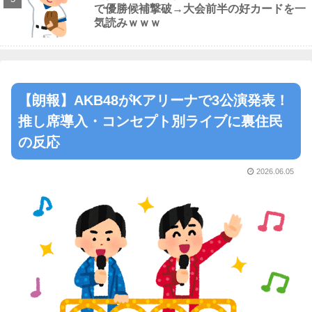
で優勝候補撃破→大会前半の好カードを一
気読みｗｗｗ
【朗報】AKB48がKアリーナで3公演発表！
推し席導入・コンセプト別ライブに裏住民
の反応
2026.06.05