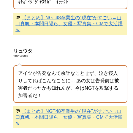
ｷﾁｶﾞｲｼﾞｼﾞﾔｽﾗｶﾆ ｲｯﾃｸﾚ
💬
【まとめ】NGT48卒業生の"現在"がすごい→山
口真帆・本間日陽ら、女優・写真集・CMで大活躍
ｗ
リュウタ
2026/8/09
アイツが告発なんて余計なことせず、泣き寝入
りしてればこんなことに… あの女は告発前は被
害者だったかも知れんが、今はNGTを攻撃する
加害者だ！
💬
【まとめ】NGT48卒業生の"現在"がすごい→山
口真帆・本間日陽ら、女優・写真集・CMで大活躍
ｗ