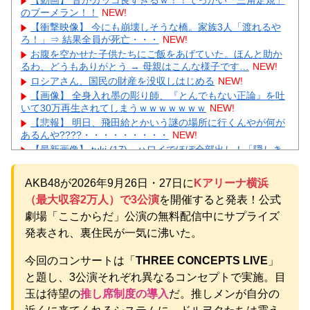
のブーメラン！！
NEW!
【衝撃映像】 今にも崩壊しそうな橋。家族3人「渡れるや
ろ！」⇒ 結果全員が死亡・・・
NEW!
お腹を空かせた子供たちにご飯をあげていた。ほんと助か
るわ、どうもありがとう → 母親はこんな様子です…
NEW!
ロシアさん、国民の財産を没収しはじめる
NEW!
【画像】 全身入れ墨の彫り師、『とんでもない正論』を吐
いて30万再生されてしまうｗｗｗｗｗｗｗ
NEW!
【悲報】 明日、飛田給とかいう謎の場所に行くんやが何が
あるんや????・・・・・・・・・
NEW!
【最新画像】 tuki.(17)、ハワイでほぼ全部出し！「隠しき
れない美貌」とSNSざわつく
NEW!
【恐怖】 家族葬・一日葬なら安いという風潮、完全に嘘だ
AKB48が2026年9月26日・27日に
Kアリーナ横浜
った・・・・
NEW!
（最大収容2万人）で3公演
を開催すると発表！公式
【物議】ひろゆき氏に嫁ブチギレ離婚宣言→まさかの結末
にガル民騒然ｗｗｗ
NEW!
劇場「ここからだ」公演の無料配信中にサプライズ
【続報】三山凌輝、あんかけパスタ店も割烹店もピンチ→
発表され、裏住民が一気に沸いた。
ガル民「自業自得」大合唱ｗｗｗ
NEW!
元AKB社長、22億円申告漏れ 乃木坂46運営会社の株式を
今回のコンサートは「
THREE CONCEPTS LIVE
」
パチンコ京楽産業に譲渡【ノース・リバー】【窪田康志】
と題し、3公演それぞれ異なるコンセプトで実施。目
元AKB社長、22億円申告漏れ 乃木坂46運営会社の株式を
玉は待望の
推し席制度の導入
だ。推しメンが自分の
パチンコ京楽産業に譲渡【ノース・リバー】【窪田康志】