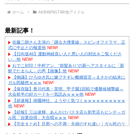
ホーム
AKB48/NGT48/他アイドル
最新記事！
佐藤二朗さん主演の「踊る大捜査線」スピンオフドラマ、正
式に中止との報道他
NEW!
【日向坂46】運動神経良い人と悪い人の対比をご覧くださ
い…他
NEW!
おでこ封印！中村アン、“前髪あり”の新ヘアスタイルに「新
鮮でたまらん」の声【画像】他
NEW!
【物議】ひろゆき氏に嫁ブチギレ離婚宣言→まさかの結末に
ガル民騒然ｗｗｗ
NEW!
【保存版】香川代表・英明、甲子園1回戦で優勝候補撃破→
大会前半の好カードを一気読みｗｗｗ他
NEW!
【超速報】靖國神社、ようやく気づくｗｗｗｗｗｗｗｗｗｗ
他
NEW!
【続報】三山凌輝、あんかけパスタ店も割烹店もピンチ→ガ
ル民「自業自得」大合唱ｗｗｗ
NEW!
【完全まとめ】旦那への不満・夫婦のすれ違い｜ガル民のリ
アル本音を総整理
NEW!