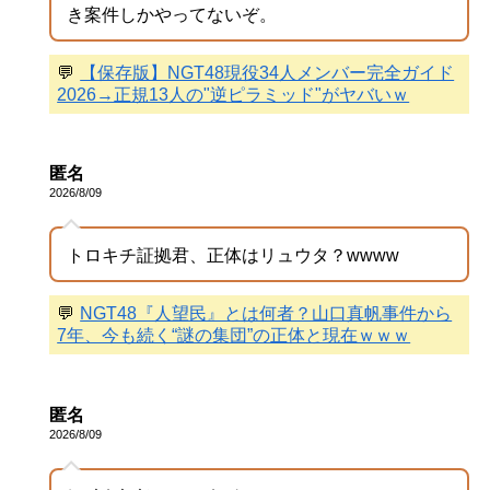
き案件しかやってないぞ。
💬
【保存版】NGT48現役34人メンバー完全ガイド
2026→正規13人の"逆ピラミッド"がヤバいｗ
匿名
2026/8/09
トロキチ証拠君、正体はリュウタ？wwww
💬
NGT48『人望民』とは何者？山口真帆事件から
7年、今も続く“謎の集団”の正体と現在ｗｗｗ
匿名
2026/8/09