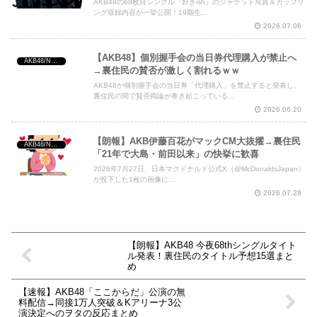
AKB48の68枚目シングル『好きish』のジャケット写真＆カップリ
ング収録内容が一挙公開！19期生...
2026.07.06
【AKB48】個別握手会の当日券代理購入が禁止へ
AKB48/NGT48/他アイドル
→裏住民の賛否が激しく割れるｗｗ
AKB48が個別握手会の当日券「代理購入」を禁止すると発表し、
裏住民の間で賛否両論が巻き起こっている...
2026.06.20
【朗報】AKB伊藤百花がマックCM大抜擢→裏住民
AKB48/NGT48/他アイドル
「21年で大島・前田以来」の快挙に歓喜
2026年7月27日、日本マクドナルド公式X（@McDonaldsJapan）
が投下した1枚の画像に...
2026.07.28
【朗報】AKB48 今夜68thシングルタイト
ル発表！裏住民のタイトル予想15選まと
め
【速報】AKB48「ここからだ」公演の無
料配信→同接1万人突破＆Kアリーナ3公
演決定へのヲタの反応まとめ