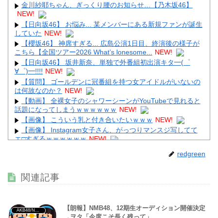
金川紗耶ちゃん、ぎっくり腰のお知らせ…【乃木坂46】
NEW!
【日向坂46】 お悩み... 某メンバーにある新規ファンが誕生
していた
NEW!
Powered by livedoor 相互RSS
【櫻坂46】 神席すぎる... 広島公演1日目、終演後の様子が
こちら【全国ツアー2026 What’s lonesome...
NEW!
【日向坂46】 坂井新奈、単独で外番組初出演キタ━(゜
∀゜)━!!!!
NEW!
【質問】 ゴールデンに冠番組を持つ女アイドルがいないの
は何故なのか？
NEW!
【動画】 全裸女子のシャワーシーンがYouTubeで見れると
話題になってしまうｗｗｗｗｗｗ
NEW!
【画像】 こういう乳と付き合いたいｗｗｗ
NEW!
【画像】 Instagram女子さん、がっつりマンスジ写してて
エ□すぎるｗｗｗｗｗｗ
NEW!
【最新画像】 tuki.(17)、ハワイでほぼ全部出し！「隠しき
redgreen
れない美貌」とSNSざわつく
NEW!
【画像】 女さん「私、垢抜けたかな？」お○ぱいボロンｗ
関連記事
ｗｗ
NEW!
【朗報】NMB48、12期生オーディション開催決定
AKB48/NGT48/他アイドル
→ヲタ「今度こそ長く残って」