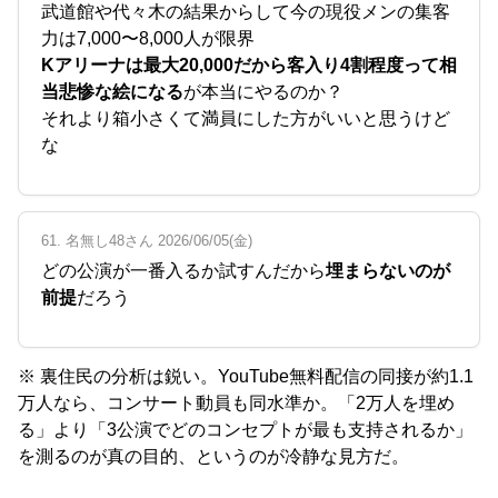
武道館や代々木の結果からして今の現役メンの集客
力は7,000〜8,000人が限界
Kアリーナは最大20,000だから客入り4割程度って相
当悲惨な絵になる
が本当にやるのか？
それより箱小さくて満員にした方がいいと思うけど
な
61. 名無し48さん 2026/06/05(金)
どの公演が一番入るか試すんだから
埋まらないのが
前提
だろう
※ 裏住民の分析は鋭い。YouTube無料配信の同接が約1.1
万人なら、コンサート動員も同水準か。「2万人を埋め
る」より「3公演でどのコンセプトが最も支持されるか」
を測るのが真の目的、というのが冷静な見方だ。