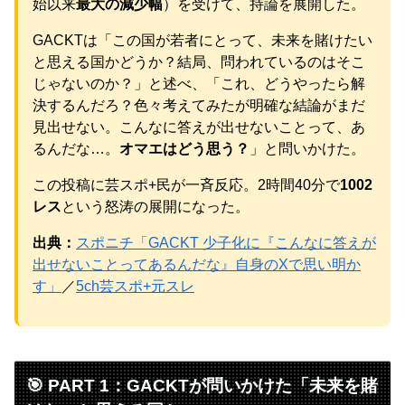
始以来
最大の減少幅
）を受けて、持論を展開した。
元AKB社長、22億円申告漏れ 乃木坂46運営会社の株式を
パチンコ京楽産業に譲渡【ノース・リバー】【窪田康志】
GACKTは「この国が若者にとって、未来を賭けたい
元AKB社長、22億円申告漏れ 乃木坂46運営会社の株式を
と思える国かどうか？結局、問われているのはそこ
パチンコ京楽産業に譲渡【ノース・リバー】【窪田康志】
じゃないのか？」と述べ、「これ、どうやったら解
決するんだろ？色々考えてみたが明確な結論がまだ
見出せない。こんなに答えが出せないことって、あ
るんだな…。
オマエはどう思う？
」と問いかけた。
Powered by livedoor 相互RSS
この投稿に芸スポ+民が一斉反応。2時間40分で
1002
レス
という怒涛の展開になった。
出典：
スポニチ「GACKT 少子化に『こんなに答えが
出せないことってあるんだな』自身のXで思い明か
す」
／
5ch芸スポ+元スレ
🎯 PART 1：GACKTが問いかけた「未来を賭