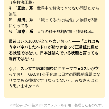
（多数決圧勝）
🎯
「正論」系
：世界中で解決できてない問題だから
無理
🎯
「経済」系
：「減ってるのは結婚」／物価が3倍
になってる
🎯
「珍案」系
：大谷の精子無料配布・独身税etc.
最後はレス1000が全てを言い切った——
「これはも
うネバネバしたヘドロが粘つき合って正常値に戻せ
る状態ではない。日本は詰んでいる状態と言っても
過言ではない」
なお、スレ立て約3時間後に同テーマで★3スレが立
っており、GACKT少子化論は日本の国民的議題にな
りつつある模様です（なってない）。みなさんはど
う思いますか？☕
※本記事は5ch芸スポ+のコメントを引用・整理したものです。