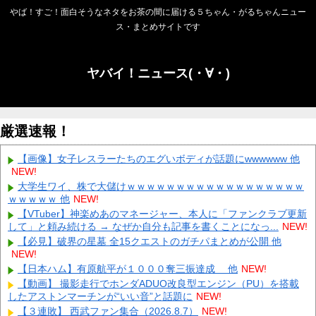
やば！すご！面白そうなネタをお茶の間に届ける５ちゃん・がるちゃんニュー
ス・まとめサイトです
ヤバイ！ニュース(・∀・)
厳選速報！
【画像】女子レスラーたちのエグいボディが話題にwwwwww 他
NEW!
大学生ワイ、株で大儲けｗｗｗｗｗｗｗｗｗｗｗｗｗｗｗｗｗｗ
ｗｗｗｗｗ 他
NEW!
【VTuber】神楽めあのマネージャー、本人に「ファンクラブ更新
して」と頼み続ける → なぜか自分も記事を書くことになっ...
NEW!
【必見】破界の星墓 全15クエストのガチパまとめが公開 他
NEW!
【日本ハム】有原航平が１０００奪三振達成 他
NEW!
【動画】 撮影走行でホンダADUO改良型エンジン（PU）を搭載
したアストンマーチンが“いい音”と話題に
NEW!
【３連敗】 西武ファン集合（2026.8.7）
NEW!