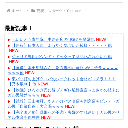
ホーム
芸能・スポーツ・Youtuber
最新記事！
元いいとも青年隊、中居正広の”素顔”を暴露他
NEW!
【速報】日本人達、ようやく気づいた模様・・・・・他
NEW!
ジェリド専用バウンド・ドックって商品化されないな他
NEW!
【画像】本田望結さん、浴衣姿のお○ぱいがコチラｗｗｗｗ
ｗｗｗ他
NEW!
東パソ打ち上げタコパのシークレット食材がコチラ！！！
【乃木坂46】他
NEW!
【物議】ひろゆき氏に嫁ブチギレ離婚宣言→まさかの結末に
ガル民騒然ｗｗｗ
NEW!
【続報】三山凌輝、あんかけパスタ店も割烹店もピンチ→ガ
ル民「自業自得」大合唱ｗｗｗ
NEW!
【完全まとめ】旦那への不満・夫婦のすれ違い｜ガル民のリ
アル本音を総整理
NEW!
【驚愕】及川光博57歳で再婚発表→まさかのデキ婚にガル民