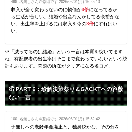
498. 名無しさん＠恐縮です 2026/06/01(月) 16:25:13
収入が全く変わらないのに物価が
3倍
になってるか
ら生活が苦しい。結婚や出産なんかしてる余裕がな
い。出生率を上げるには収入を今の
3倍
にすればい
い。
※「減ってるのは結婚」という一言は本質を突いてます
ね。有配偶者の出生率はそこまで変わっていないという統
計もあります。問題の所在がクリアになる名コメ。
🤦 PART 6：珍解決策祭り＆GACKTへの容赦
ない一言
100. 名無しさん＠恐縮です 2026/06/01(月) 15:32:42
子無しへの老齢年金廃止と、独身税かな。その分を