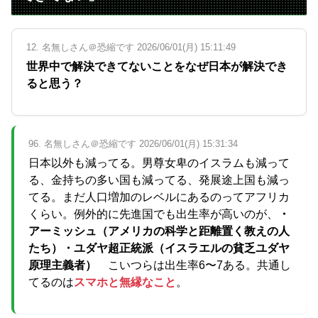
12. 名無しさん＠恐縮です 2026/06/01(月) 15:11:49
世界中で解決できてないことをなぜ日本が解決でき
ると思う？
96. 名無しさん＠恐縮です 2026/06/01(月) 15:31:34
日本以外も減ってる。男尊女卑のイスラムも減って
る、金持ちの多い国も減ってる、発展途上国も減っ
てる。まだ人口増加のレベルにあるのってアフリカ
くらい。例外的に先進国でも出生率が高いのが、
・
アーミッシュ（アメリカの科学と距離置く教えの人
たち）・ユダヤ超正統派（イスラエルの貧乏ユダヤ
原理主義者）
こいつらは出生率6〜7ある。共通し
てるのは
スマホと無縁なこと
。