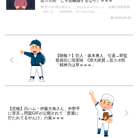
芸スポ民「じゃあ離婚するなや」ｗｗｗ
🆕 芸スポ+民の皆さん、これはｗｗｗタレント・女優の吉岡美穂
（46）が、「SHAZNA」ボーカルの元...
2026.05.24
【朗報？】巨人・坂本勇人、引退→即監
督就任に現実味 OB大絶賛→芸スポ民
「精神力は草ｗｗｗ」
【悲報】日ハム・伊藤大海さん、外野手
に苦言→問題GIFが公開されて「普通に
打たれてるやんけ」の嵐ｗｗｗ