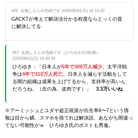
426. 名無しさん＠恐縮です 2026/06/01(月) 16:14:10
GACKTが考えて解決法分かる程度ならとっくの昔
に解決してる
467. 名無しさん＠恐縮です（ひろゆき氏X転載）
2026/06/01(月) 16:20:34
ひろゆき：「日本人が
5年で309万人減少
。太平洋戦
争は
4年で310万人死亡
。日本人を減らす活動をして
る闇の組織は成果を上げてるから、支持率が高いん
だろうね。（念の為、皮肉です）」
3.3万いいね
※アーミッシュとユダヤ超正統派が出生率6〜7という情
報は目から鱗。スマホを捨てれば解決説、あながち間違っ
てない可能性がｗ ひろゆき氏のポストも秀逸。