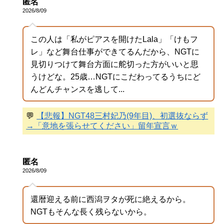
匿名
2026/8/09
この人は「私がピアスを開けたLala」「けもフ
レ」など舞台仕事ができてるんだから、NGTに
見切りつけて舞台方面に舵切った方がいいと思
うけどな。25歳…NGTにこだわってるうちにど
んどんチャンスを逃して...
💬
【悲報】NGT48三村妃乃(9年目)、初選抜ならず
→「意地を張らせてください」留年宣言ｗ
匿名
2026/8/09
還暦迎える前に西潟ヲタが死に絶えるから。
NGTもそんな長く残らないから。