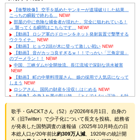
【衝撃映像】 空手を舐めたヤンキーが道場破りした結果…
こっちの瞬殺で終わる…
NEW!
部屋の中に危険な捕食者が現れた。完全に狙われている！
→ 襲ってくる瞬間はこちらです…
NEW!
【動画】 ロシア軍のドローンをネット発射装置で撃墜する
ウクライナ。
NEW!
【動画】 ヒョウ2頭が木に登って激しい戦い
NEW!
【動画】 音がカッコ良すぎるｗ！！でっかい「三角定規」
のブーメラン！！
NEW!
中国、三峡ダムが全開放流。長江流域で深刻な洪水被害
NEW!
【動画】 町の中華料理屋さん、娘の採用で人気店になって
しまう
NEW!
ロシアさん、国民の財産を没収しはじめる
NEW!
【画像】 全身入れ墨の彫り師、『とんでもない正論』を吐
いて30万再生されてしまうｗｗｗｗｗｗｗ
NEW!
【悲報】 明日、飛田給とかいう謎の場所に行くんやが何が
歌手・GACKTさん（52）が2026年6月1日、自身の
あるんや????・・・・・・・・・
NEW!
X（旧Twitter）で少子化について長文を投稿。総務省
【物議】ひろゆき氏に嫁ブチギレ離婚宣言→まさかの結末
にガル民騒然ｗｗｗ
NEW!
が発表した国勢調査の速報値（2025年10月時点の日
【続報】三山凌輝、あんかけパスタ店も割烹店もピンチ→
本総人口が20年前比
約309万人減
、1920年の統計開
ガル民「自業自得」大合唱ｗｗｗ