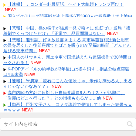
【速報】 テコンダー朴最新話、ヘイト大統領トランプ再び！
NEW!
国立でのJリーグ開幕戦が史上最多6万3960人の観客数！地上波中
継＆劇的な試合展開でSNSでも話題に
NEW!
F1ドライバー達の夏休みは「みんな海だな」「南半球にスキーし
【悲報】 中国、橋の欄干が強風一発で粉々に 鉄筋ゼロ 当局「接
に行くやついねえのか」との意見
着剤でくっつけただけ」「正常で、品質問題はない」
NEW!
NEW!
中国、三峡ダムが全開放流。長江流域で深刻な洪水被害
【悲報】 週刊誌、好き放題書きまくる 高市早苗首相は新公用車
NEW!
の贅を尽くした後部座席でたばこを吸うのが至福の時間「どんどん
【動画】 町の中華料理屋さん、娘の採用で人気店になってしまう
延びる乗車時間」
NEW!
NEW!
中国人のリウさん、新エネ車で国境越えたら遠隔操作で30時間ロ
ロシアさん、国民の財産を没収しはじめる
NEW!
ックされる！
NEW!
【画像】 全身入れ墨の彫り師、『とんでもない正論』を吐いて30
K-POPアイドルの約半数が3年後には姿を消す…損益分岐点突破
万再生されてしまうｗｗｗｗｗｗｗ
NEW!
は4％未満
NEW!
【悲報】 明日、飛田給とかいう謎の場所に行くんやが何があるん
【速報】 米農家「流石にこんな値段じゃ、米作り辞める人、出る
や????・・・・・・・・・
NEW!
んじゃないかなあ？？」
NEW!
Powered by livedoor 相互RSS
高市内閣の方針に反対した自民党議員9人のリストが話題に、
「岩屋はどこへ行った？」との指摘もあるが……他
NEW!
【動画】 巨乳女子さん、コメダ珈琲で発情してしまった結果ｗｗ
ｗｗｗｗ
NEW!
客「納車式？いいよ」他
NEW!
【画像】 影山優佳さん(25)、下着姿であたシコが止まらない
NEW!
【群馬】デカいNinja乗りさん、後方確認しない軽四に当てられて