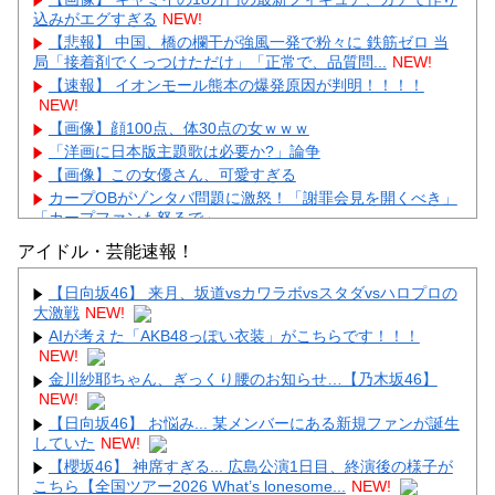
込みがエグすぎる
NEW!
【悲報】 中国、橋の欄干が強風一発で粉々に 鉄筋ゼロ 当
局「接着剤でくっつけただけ」「正常で、品質問...
NEW!
【速報】 イオンモール熊本の爆発原因が判明！！！！
NEW!
【画像】顔100点、体30点の女ｗｗｗ
「洋画に日本版主題歌は必要か?」論争
【画像】この女優さん、可愛すぎる
カープOBがゾンタバ問題に激怒！「謝罪会見を開くべき」
「カープファンも怒るで」
【画像】顔100点、体30点の女ｗｗｗ
アイドル・芸能速報！
【日向坂46】 来月、坂道vsカワラボvsスタダvsハロプロの
大激戦
NEW!
AIが考えた「AKB48っぽい衣装」がこちらです！！！
NEW!
Powered by livedoor 相互RSS
金川紗耶ちゃん、ぎっくり腰のお知らせ…【乃木坂46】
NEW!
【日向坂46】 お悩み... 某メンバーにある新規ファンが誕生
していた
NEW!
【櫻坂46】 神席すぎる... 広島公演1日目、終演後の様子が
こちら【全国ツアー2026 What’s lonesome...
NEW!