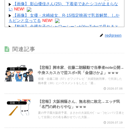
【画像】 影山優佳さん(25)、下着姿であたシコが止まらな
い
NEW!
【画像】 女優・水崎綾女、R-15指定映画で乳首解禁、しか
もピンと立ってる
NEW!
【動画】 全裸女子のシャワーシーンがYouTubeで見れると
話題になってしまうｗｗｗｗｗｗ
NEW!
redgreen
【画像】 こういう乳と付き合いたいｗｗｗ
NEW!
【画像】 Instagram女子さん、がっつりマンスジ写してて
関連記事
エ□すぎるｗｗｗｗｗｗ
NEW!
【悲報】脚本家、佐藤二朗騒動で当事者note公開→
芸能・スポーツ・Youtuber
中身スカスカで芸スポ+民「金儲けかよ」ｗｗｗ
俳優・佐藤二朗（57）がフジテレビ「夫婦別姓刑事」で共演した
Powered by livedoor 相互RSS
橋本愛（30）にハラスメントをしたと「週...
2026.07.06
【悲報】大阪桐蔭さん、無名校に敗北→エッヂ民
芸能・スポーツ・Youtuber
「名門の終わりやな」ｗｗｗ
夏の甲子園大阪府予選、まさかの大波乱や(´・ω・`)センバツ王者と
して全国にその名を轟かせていた大阪...
2026.07.19