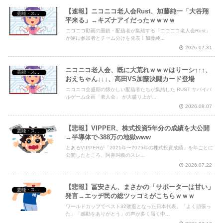
【速報】ニコニコ老人会Rust、加藤純一「大谷翔
芸能・スポーツ・Youtuber
平来る」→キズナアイだったｗｗｗｗ
ニコニコ動画の重鎮・配信者が集結する「ニコニコ老人会Rust」
が遂に参加者とチーム分けを発表！加藤純...
2026.07.31
ニコニコ老人会、既に大荒れｗｗｗはりーシ↑↑↑、
芸能・スポーツ・Youtuber
おえちゃん↓↓↓、高田VS加藤決闘カード登場
ニコニコ全盛期の懐かしい配信者たちが集結した RUST サバイバ
ルゲーム企画「老人会」 が大盛り上が...
2026.08.07
【悲報】VIPPER、株式投資5年分の成績を大公開
芸能・スポーツ・Youtuber
→半導体で-388万の地獄www
とあるVIPPERが「2021年〜2025年の株式投資成績」を年ごとに
公開したところ、阿鼻叫喚のスレ...
2026.07.22
【悲報】冨安さん、まさかの「サポーターは甘い」
芸能・スポーツ・Youtuber
発言→エッヂ民の総ツッコミがこちらｗｗｗ
ワールドカップでベスト32敗退となった日本代表。「よく頑張っ
た」「感動をありがとう」の声が多く届く中...