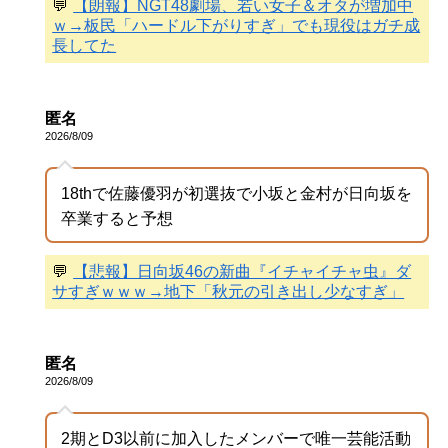
💬
【朗報】NGT48劇場、若い女子＆オタが増加中
ｗ→板民「ハードル下がりすぎ」でも現役はガチ成
長してた
匿名
2026/8/09
18thで佐藤優羽が初選抜で小坂と金村が日向坂を
卒業すると予想
💬
【悲報】日向坂46の新曲『イチャイチャ虫』ダ
サすぎｗｗｗ→地下「秋元の引き出し少なすぎ」
匿名
2026/8/09
2期とD3以前に加入したメンバーで唯一芸能活動