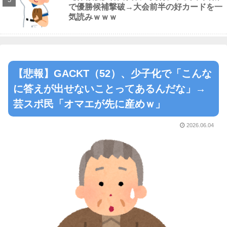
で優勝候補撃破→大会前半の好カードを一
気読みｗｗｗ
【悲報】GACKT（52）、少子化で「こんな
に答えが出せないことってあるんだな」→
芸スポ民「オマエが先に産めｗ」
2026.06.04