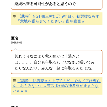
継続出来る可能性があると思うので
💬
【悲報】NGT48三村妃乃(9年目)、初選抜ならず
→「意地を張らせてください」留年宣言ｗ
匿名
2026/8/09
其れよりなにより秋刀魚が七十過ぎと
は。。。。自分も年取るわけだなあと嘆いてみ
たりなんだリ。みんな一緒に年取るんだよね。
💬
【話題】明石家さんま(71)「どこでもドアは要ら
ん、おもろない」→芸スポ+民の神考察が止まらな
いｗｗｗ