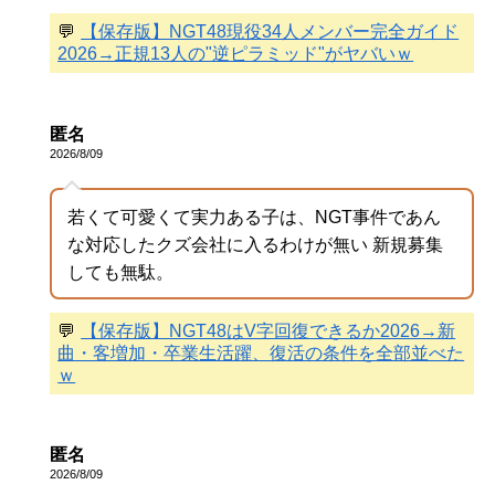
💬
【保存版】NGT48現役34人メンバー完全ガイド
2026→正規13人の"逆ピラミッド"がヤバいｗ
匿名
2026/8/09
若くて可愛くて実力ある子は、NGT事件であん
な対応したクズ会社に入るわけが無い 新規募集
しても無駄。
💬
【保存版】NGT48はV字回復できるか2026→新
曲・客増加・卒業生活躍、復活の条件を全部並べた
ｗ
匿名
2026/8/09