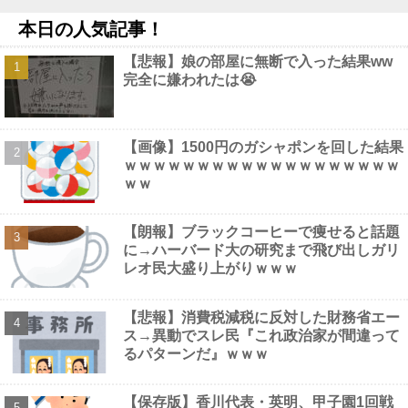
しまう。他
NEW!
本日の人気記事！
【画像】 女優・水崎綾女、R-15指定映画で乳首解禁、しかもピ
ンと立ってる
NEW!
【悲報】娘の部屋に無断で入った結果ww
【朗報】日本の年金制度、GPIFの運用が思ったより好調なおかげ
完全に嫌われたは😭
でなんとかなりそう他
NEW!
マジでこれだけは日本製じゃないとダメな物 、ガチで何がある？
他
NEW!
【動画】 全裸女子のシャワーシーンがYouTubeで見れると話題に
【画像】1500円のガシャポンを回した結果
なってしまうｗｗｗｗｗｗ
NEW!
ｗｗｗｗｗｗｗｗｗｗｗｗｗｗｗｗｗｗｗ
【画像】 こういう乳と付き合いたいｗｗｗ
NEW!
ｗｗ
【朗報】ブラックコーヒーで痩せると話題
に→ハーバード大の研究まで飛び出しガリ
レオ民大盛り上がりｗｗｗ
Powered by livedoor 相互RSS
【悲報】消費税減税に反対した財務省エー
ス→異動でスレ民『これ政治家が間違って
るパターンだ』ｗｗｗ
【保存版】香川代表・英明、甲子園1回戦