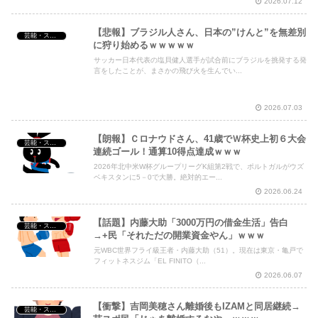
2026.07.12
【悲報】ブラジル人さん、日本の”けんと”を無差別
芸能・スポーツ・Youtuber
に狩り始めるｗｗｗｗｗ
サッカー日本代表の塩貝健人選手が試合前にブラジルを挑発する発
言をしたことが、まさかの飛び火を生んでい...
2026.07.03
【朗報】Ｃロナウドさん、41歳でＷ杯史上初６大会
芸能・スポーツ・Youtuber
連続ゴール！通算10得点達成ｗｗｗ
2026年北中米W杯グループリーグK組第2戦で、ポルトガルがウズ
ベキスタンに5－0で大勝。絶対的エー...
2026.06.24
【話題】内藤大助「3000万円の借金生活」告白
芸能・スポーツ・Youtuber
→+民「それただの開業資金やん」ｗｗｗ
元WBC世界フライ級王者・内藤大助（51）。現在は東京・亀戸で
フィットネスジム「EL FINITO（...
2026.06.07
【衝撃】吉岡美穂さん離婚後もIZAMと同居継続→
芸能・スポーツ・Youtuber