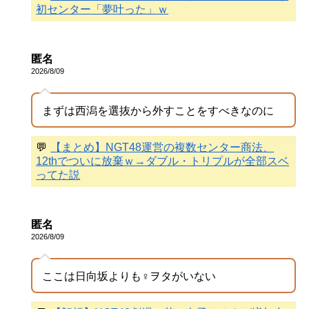
初センター「夢叶った」ｗ
匿名
2026/8/09
まずは西潟を選抜から外すことをすべきなのに
💬
【まとめ】NGT48運営の複数センター商法、
12thでついに放棄ｗ→ダブル・トリプルが全部スベ
ってた説
匿名
2026/8/09
ここは日向坂よりも♀ヲタがいない