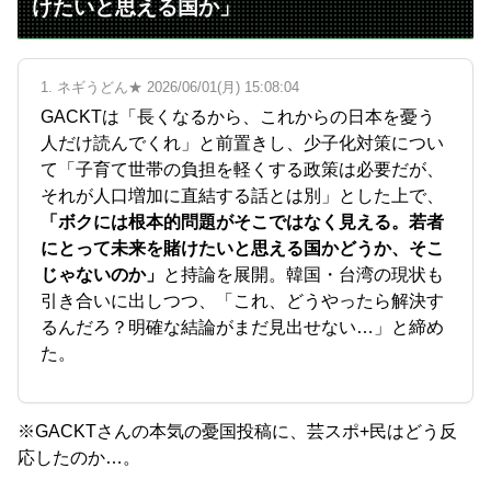
けたいと思える国か」
1. ネギうどん★ 2026/06/01(月) 15:08:04
GACKTは「長くなるから、これからの日本を憂う
人だけ読んでくれ」と前置きし、少子化対策につい
て「子育て世帯の負担を軽くする政策は必要だが、
それが人口増加に直結する話とは別」とした上で、
「ボクには根本的問題がそこではなく見える。若者
にとって未来を賭けたいと思える国かどうか、そこ
じゃないのか」
と持論を展開。韓国・台湾の現状も
引き合いに出しつつ、「これ、どうやったら解決す
るんだろ？明確な結論がまだ見出せない…」と締め
た。
※GACKTさんの本気の憂国投稿に、芸スポ+民はどう反
応したのか…。