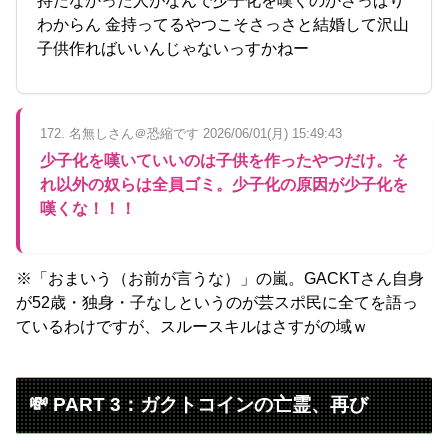
持たなかった人がなんで少子化を嘆くのかさっぱり
わからん 金持ってるやつこそさっさと結婚して沢山
子供作ればいいんじゃないっすかねー
172. 名無しさん＠恐縮です 2026/06/01(月) 15:49:43
少子化を嘆いていいのは子供を作ったやつだけ。そ
れ以外の奴らは全員ゴミ。少子化の原因が少子化を
嘆くな！！！
※「おまいう（お前が言うな）」の嵐。GACKTさん自身
が52歳・独身・子なしというのが芸スポ民に全てを語っ
ているわけですが、スルースキルはさすがの域ｗ
💸 PART 3：ガクトコインの亡霊、再び