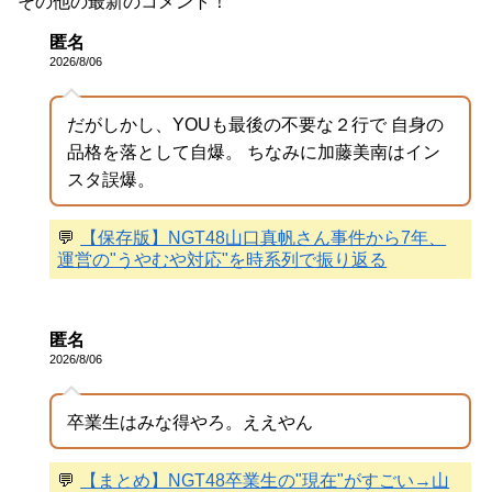
その他の最新のコメント！
匿名
2026/8/06
だがしかし、YOUも最後の不要な２行で 自身の
品格を落として自爆。 ちなみに加藤美南はイン
スタ誤爆。
💬
【保存版】NGT48山口真帆さん事件から7年、
運営の"うやむや対応"を時系列で振り返る
匿名
2026/8/06
卒業生はみな得やろ。ええやん
💬
【まとめ】NGT48卒業生の"現在"がすごい→山