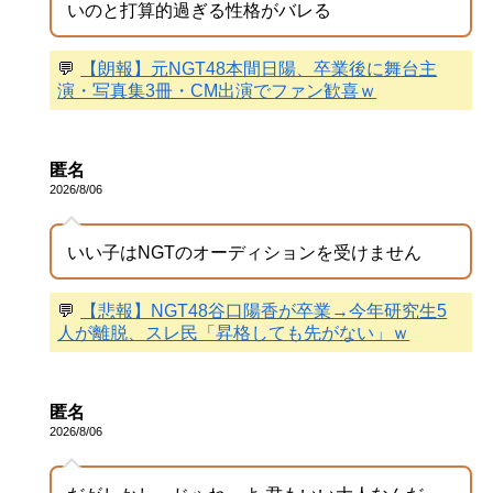
いのと打算的過ぎる性格がバレる
💬
【朗報】元NGT48本間日陽、卒業後に舞台主
演・写真集3冊・CM出演でファン歓喜ｗ
匿名
2026/8/06
いい子はNGTのオーディションを受けません
💬
【悲報】NGT48谷口陽香が卒業→今年研究生5
人が離脱、スレ民「昇格しても先がない」ｗ
匿名
2026/8/06