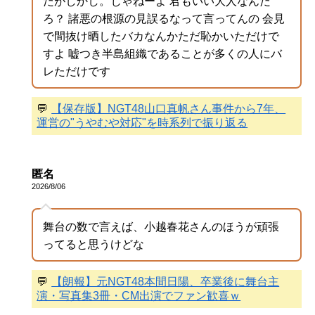
だがしかし。じゃねーよ 君もいい大人なんだ
ろ？ 諸悪の根源の見誤るなって言ってんの 会見
で間抜け晒したバカなんかただ恥かいただけで
すよ 嘘つき半島組織であることが多くの人にバ
レただけです
💬
【保存版】NGT48山口真帆さん事件から7年、
運営の"うやむや対応"を時系列で振り返る
匿名
2026/8/06
舞台の数で言えば、小越春花さんのほうが頑張
ってると思うけどな
💬
【朗報】元NGT48本間日陽、卒業後に舞台主
演・写真集3冊・CM出演でファン歓喜ｗ