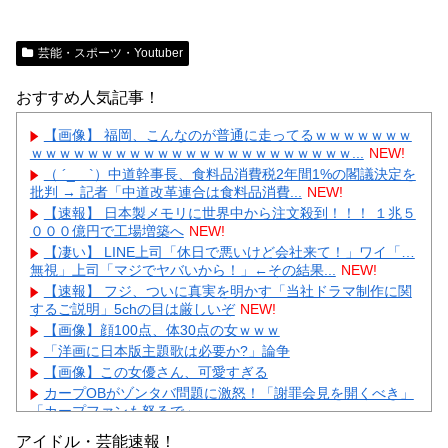
芸能・スポーツ・Youtuber
おすすめ人気記事！
【画像】 福岡、こんなのが普通に走ってるｗｗｗｗｗｗｗ
ｗｗｗｗｗｗｗｗｗｗｗｗｗｗｗｗｗｗｗｗｗｗｗ...
NEW!
（ ´_ゝ`）中道幹事長、食料品消費税2年間1%の閣議決定を
批判 → 記者「中道改革連合は食料品消費...
NEW!
【速報】 日本製メモリに世界中から注文殺到！！！ １兆５
０００億円で工場増築へ
NEW!
【凄い】 LINE上司「休日で悪いけど会社来て！」ワイ「…
無視」上司「マジでヤバいから！」←その結果...
NEW!
【速報】 フジ、ついに真実を明かす「当社ドラマ制作に関
するご説明」5chの目は厳しいぞ
NEW!
【画像】顔100点、体30点の女ｗｗｗ
「洋画に日本版主題歌は必要か?」論争
【画像】この女優さん、可愛すぎる
カープOBがゾンタバ問題に激怒！「謝罪会見を開くべき」
「カープファンも怒るで」
【画像】顔100点、体30点の女ｗｗｗ
アイドル・芸能速報！