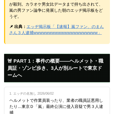
が殺到。カラオケ男女比データまで持ち出されて、
元AKB社長、22億円申告漏れ 乃木坂46運営会社の株式を
パチンコ京楽産業に譲渡【ノース・リバー】【窪田康志】
嵐の男ファン論争に発展した朝のエッヂ掲示板をど
うぞ。
📌 出典：
エッヂ掲示板「【速報】嵐ファン、のまん
さん３人逮捕wwwwwwwwwwwwwwwwwwwww」
Powered by livedoor 相互RSS
🚨 PART 1：事件の概要――ヘルメット・職
員証・ゾンビ歩き、3人が別ルートで東京ド
ームへ
1. エッヂの名無し 2026/06/02
ヘルメットで作業員装ったり、業者の職員証悪用し
たり…東京Ｄ「嵐」最終公演に侵入容疑で男３人逮
捕