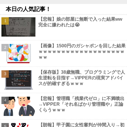
NEW!
本日の人気記事！
HRC（ホンダ・レーシング）折原氏「以前のF1プロジェクトを経
験した専門家を何人か呼び戻しました」他
NEW!
【悲報】娘の部屋に無断で入った結果ww
【画像】 避難所の女がHすぎるｗｗｗｗｗ
NEW!
完全に嫌われたは😭
昨日打ったアイムなんですけど…これ設定いくつなんですかね？
他
NEW!
キズナアイさんの活動内容、ガチでヤバい方向へ他
NEW!
【悲報】研究者さん「株式投資にハマる若者はギャンブルにハマ
【画像】1500円のガシャポンを回した結果
る若者と同じ傾向がある」ｗｗｗｗｗｗｗｗｗｗ他
NEW!
ｗｗｗｗｗｗｗｗｗｗｗｗｗｗｗｗｗｗｗ
ｗｗ
【保存版】38歳無職、プログラミングで人
生逆転を目指す→VIPPERの現実アドバイ
Powered by livedoor 相互RSS
スが的確すぎるｗｗｗ
【悲報】管理職「残業代ゼロ」に不満噴出
→VIPPER「それ名ばかり管理職や」正論
くらうｗｗｗ
【朗報】甲子園に女性審判が仲間入り→初