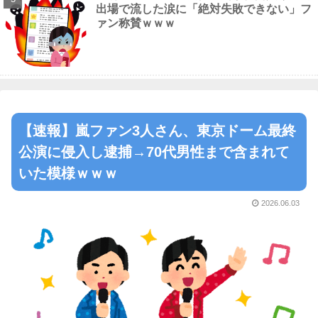
出場で流した涙に「絶対失敗できない」フ
ァン称賛ｗｗｗ
【速報】嵐ファン3人さん、東京ドーム最終
公演に侵入し逮捕→70代男性まで含まれて
いた模様ｗｗｗ
2026.06.03