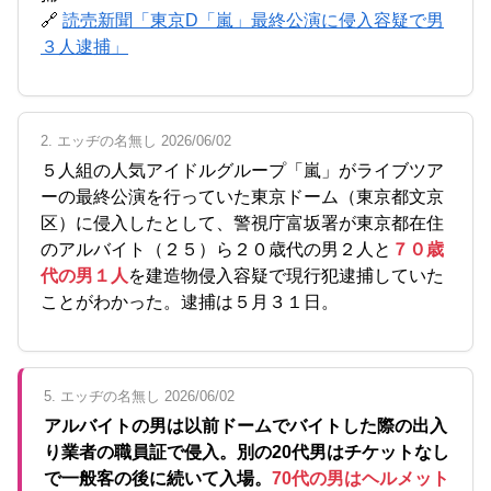
🔗
読売新聞「東京D「嵐」最終公演に侵入容疑で男
３人逮捕」
2. エッヂの名無し 2026/06/02
５人組の人気アイドルグループ「嵐」がライブツア
ーの最終公演を行っていた東京ドーム（東京都文京
区）に侵入したとして、警視庁富坂署が東京都在住
のアルバイト（２５）ら２０歳代の男２人と
７０歳
代の男１人
を建造物侵入容疑で現行犯逮捕していた
ことがわかった。逮捕は５月３１日。
5. エッヂの名無し 2026/06/02
アルバイトの男は以前ドームでバイトした際の出入
り業者の職員証で侵入。別の20代男はチケットなし
で一般客の後に続いて入場。
70代の男はヘルメット