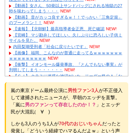
【動画】女さん、50発以上サンドバッグにされる地獄の27
秒を味わってしまう・・・
NEW!
【動画】 音がカッコ良すぎるｗ！！でっかい「三角定規」
のブーメラン！！
NEW!
【速報】【北朝鮮】最高指導者金正恩、死亡確認
NEW!
【宮崎】 マジ勘弁してほしい。久しぶりに恐ろしい子供ミ
サイルを見た。
NEW!
内田梨瑚受刑者「社会に戻りたいです」
NEW!
【画像】 福岡、こんなのが普通に走ってるｗｗｗｗｗｗｗ
ｗｗｗｗｗｗｗｗｗ
NEW!
【衝撃】 イオンモール爆発事故、『とんでもない事実』が
判明してしまう・・・・・・
NEW!
【ＧＪ】 クラスに迷惑な池沼がいた。リーダー格のＡ「な
んで支援学級に入れないんですか？」先生「背の高い低いと
同じで、これも個性なの！差別は...
NEW!
嵐の東京ドーム最終公演に
男性ファン3人
が不正侵入
【衝撃】｢ブラに5000円は贅沢｣と妻を叱った夫→まさかの
して逮捕されたニュースが、早朝のエッヂを直撃。
正体にガル民が大激怒ｗｗｗ
NEW!
【画像】 日産が社運をかけて発売するSUVｗｗｗｗｗｗｗ
「嵐に
男のファンって存在したのか！？
」とエッヂ
NEW!
民が大混乱(゚∀゚)
【物議】King Gnuの「やる気ない」宣伝動画に批判殺到→
ガル民も真っ二つにｗｗｗ
NEW!
しかも3人のうち1人が
70代のおじいちゃん
だったと
元AKB社長、22億円申告漏れ 乃木坂46運営会社の株式を
発覚し「どういう経緯でハマるんだよｗ」という声
パチンコ京楽産業に譲渡【ノース・リバー】【窪田康志】