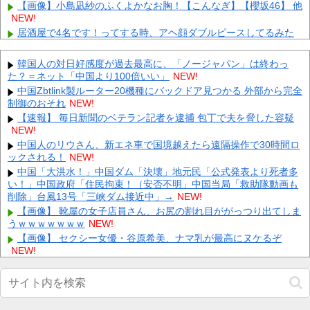
【画像】小島凪紗のふくよかなお胸！【こんなぎ】【櫻坂46】 他
NEW!
居酒屋で4名です！ってする時、アヘ顔ダブルピースしてるみた
いになるの恥ずかしいんやが 他
NEW!
【雑談】ホロライブ掲示板：ホロ速：PART2【配信実況可】 他
韓国人の対日好感度が過去最高に、「ノージャパン」は終わっ
NEW!
た？＝ネット「中国より100倍いい」
NEW!
【ドラクエウォーク】ドラゴンコープスを高速撃破！勇者・クロ
中国Zbtlink製ルーター20機種にバックドア見つかる 外部から完全
ノス・月輪など攻略編成まとめ 他
NEW!
制御のおそれ
NEW!
【悲報】鎌田大地に日本代表の後輩３人が高級ブランドプレゼン
【速報】 毎日新聞のベテラン記者を逮捕 包丁で夫を脅した容疑
トしてしまうｗｗｗｗｗｗｗ 他
NEW!
NEW!
内田梨瑚受刑者「社会に戻りたいです」
NEW!
中国人のリウさん、新エネ車で国境越えたら遠隔操作で30時間ロ
【画像】 福岡、こんなのが普通に走ってるｗｗｗｗｗｗｗｗｗｗ
ックされる！
NEW!
ｗｗｗｗｗｗ
NEW!
中国「大洪水！」中国ダム「決壊」地元民「公式発表より死者多
【衝撃】 イオンモール爆発事故、『とんでもない事実』が判明し
い！」中国政府「住民拘束！（安否不明」中国当局「救助隊動画も
てしまう・・・・・・
NEW!
削除」台風13号「三峡ダム接近中」→
NEW!
【ＧＪ】 クラスに迷惑な池沼がいた。リーダー格のＡ「なんで支
【画像】 靴屋の女子店員さん、お尻の割れ目ががっつり出てしま
援学級に入れないんですか？」先生「背の高い低いと同じで、こ
うｗｗｗｗｗｗｗ
NEW!
れ...
NEW!
【画像】 セクシー女優・谷原希美、ナマ乳が最高にヌケるぞ
【画像】 日産が社運をかけて発売するSUVｗｗｗｗｗｗｗ
NEW!
NEW!
【画像】 日テレ 後呂有紗アナの仰向けの胸がエ●チすぎる
NEW!
Powered by livedoor 相互RSS
【DeNA対阪神16回戦】DeNA・エンカーナシオン、第6号ソロホ
ームラン！4点差に迫る！！！！！！！！他
NEW!
【画像】 NHKさん、可愛すぎる100メートルJKのお尻をモロ映し