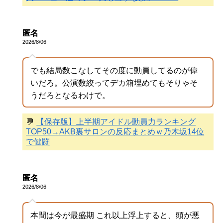
匿名
2026/8/06
でも結局数こなしてその度に動員してるのが偉
いだろ。公演数絞ってデカ箱埋めてもそりゃそ
うだろとなるわけで。
💬
【保存版】上半期アイドル動員力ランキング
TOP50→AKB裏サロンの反応まとめｗ乃木坂14位
で健闘
匿名
2026/8/06
本間は今が最盛期 これ以上浮上すると、頭が悪