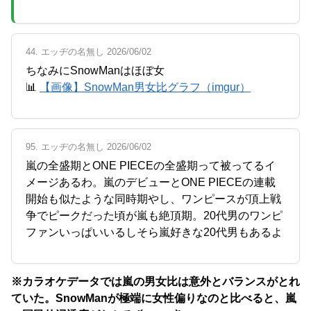
44. エッヂの名無し 2026/06/02
ちなみにSnowManはほぼ女
📊
【画像】SnowMan男女比グラフ（imgur）
95. エッヂの名無し 2026/06/02
嵐の全盛期とONE PIECEの全盛期って被ってるイ
メージあるわ。嵐のデビューとONE PIECEの連載
開始も似たような同時期やし、ワンピースが頂上戦
争でピークだった頃が嵐も絶頂期。20代男のワンピ
ファンいっぱいいるしそら嵐好きな20代男もあるよ
※カラオケデータでは嵐の男女比は意外とバランスがとれ
ていた。SnowManが極端に女性偏りなのと比べると、嵐