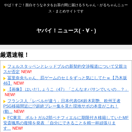
やば！すご！面白そうなネタをお茶の間に届ける５ちゃん・がるちゃんニュー
ス・まとめサイトです
ヤバイ！ニュース(・∀・)
厳選速報！
フェルスタッペンとレッドブルの新契約交渉報道について父親ヨ
スが否定
NEW!
冨里奈央ちゃん、罰ゲームのセミをずっと気にしてたｗ【乃木坂
46】
NEW!
【画像】 はいだしょうこ（47）「こんなオバサンでいいの…？」
NEW!
フランス人「レベルが違う」日本代表GK鈴木彩艶、欧州王者
PSG移籍間近に!?超絶プレー集を見た現地サポの本音がこれ！
(動...
NEW!
FC東京、ポルトガル2部ペナフィエルに期限付き移籍していたMF
安斎颯馬の復帰を発表 「自分にできることを精一杯頑張りま
す...
NEW!