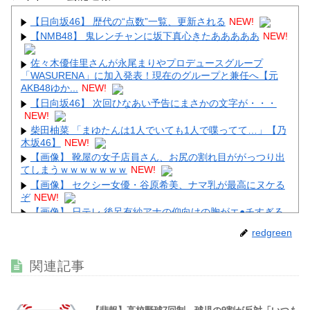
【日向坂46】 歴代の“点数”一覧、更新される
NEW!
【NMB48】 鬼レンチャンに坂下真心きたあああああ
NEW!
佐々木優佳里さんが永尾まりやプロデュースグループ
Powered by livedoor 相互RSS
「WASURENA」に加入発表！現在のグループと兼任へ【元
AKB48ゆか...
NEW!
【日向坂46】 次回ひなあい予告にまさかの文字が・・・
NEW!
柴田柚菜 「まゆたんは1人でいても1人で喋ってて…」【乃
木坂46】
NEW!
【画像】 靴屋の女子店員さん、お尻の割れ目ががっつり出
てしまうｗｗｗｗｗｗｗ
NEW!
【画像】 セクシー女優・谷原希美、ナマ乳が最高にヌケる
ぞ
NEW!
【画像】 日テレ 後呂有紗アナの仰向けの胸がエ●チすぎる
NEW!
redgreen
【画像】 NHKさん、可愛すぎる100メートルJKのお尻をモ
ロ映し
NEW!
関連記事
【画像】 避難所の女がHすぎるｗｗｗｗｗ
NEW!