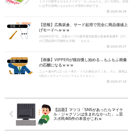
ミスドの新作もちもちドーナツ「もっちゅりん」がバカ売れ。店頭
には平日昼間にもかかわらず長蛇の列ができ...
2026.06.09
【悲報】広島坂倉、サード起用で完全に商品価値上
芸能・スポーツ・Youtuber
げモードへｗｗｗ
2026年5月7日、広島カープの新井貴浩監督が坂倉将吾捕手（27）
の三塁起用の可能性を示唆。「もちろ...
2026.05.07
【画像】VIPPERが猫自慢し始める→もふもふ画像
芸能・スポーツ・Youtuber
の応酬になるｗｗｗ
ニュー速VIPに立った一本の「うちの猫をみてくれ」スレ。最初は
1匹のノルウェージャンフォレストキャッ...
2026.07.19
【話題】マツコ「SNSがあったらマイケ
ル・ジャクソンは生まれなかった」→芸
スポ民465件の本音がこれｗ