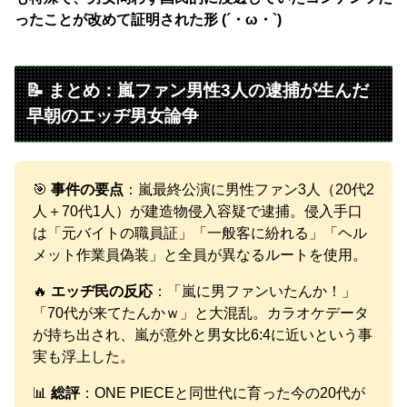
ったことが改めて証明された形 (´・ω・`)
📝 まとめ：嵐ファン男性3人の逮捕が生んだ
早朝のエッヂ男女論争
🎯
事件の要点
：嵐最終公演に男性ファン3人（20代2
人＋70代1人）が建造物侵入容疑で逮捕。侵入手口
は「元バイトの職員証」「一般客に紛れる」「ヘル
メット作業員偽装」と全員が異なるルートを使用。
🔥
エッヂ民の反応
：「嵐に男ファンいたんか！」
「70代が来てたんかｗ」と大混乱。カラオケデータ
が持ち出され、嵐が意外と男女比6:4に近いという事
実も浮上した。
📊
総評
：ONE PIECEと同世代に育った今の20代が