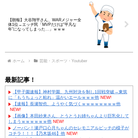
【朗報】大谷翔平さん、WARメジャー全
体1位→エッヂ民「MVPだけは“平凡な
年”になってしまった…」ｗｗｗ
ホーム
芸能・スポーツ・Youtuber
最新記事！
【甲子園速報】神村学園、九州対決を制し1回戦突破→東筑
に「もうちょっと粘れ」温かいエールｗｗｗ他
NEW!
【速報】長瀬智也、ようやく気づくｗｗｗｗｗｗｗｗ他
NEW!
【画像】本田紗来さん、とうとうお姉ちゃんより巨乳化して
しまうｗｗｗｗｗｗ他
NEW!
ノーバン！瀬戸口心月ちゃんのセレモニアルピッチの様子が
コチラ！！！【乃木坂46】他
NEW!