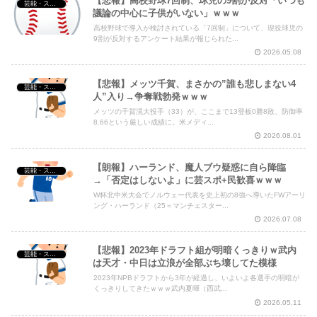
【悲報】高校野球7回制、球児の9割が反対「いつも
芸能・スポーツ・Youtuber
議論の中心に子供がいない」ｗｗｗ
高校野球で導入が検討されている「7回制」について、現役球児の
Powered by livedoor 相互RSS
9割が反対するアンケート結果が報じられた...
2026.05.08
【悲報】メッツ千賀、まさかの”誰も悲しまない4
芸能・スポーツ・Youtuber
人”入り→争奪戦勃発ｗｗｗ
メッツの千賀滉大投手（33）が、ここまで13登板0勝8敗、防御率
8.66という厳しい成績に。米メディ...
2026.08.01
【朗報】ハーランド、魔人ブウ疑惑に自ら降臨
芸能・スポーツ・Youtuber
→「否定はしないよ」に芸スポ+民歓喜ｗｗｗ
W杯北中米大会でノルウェー代表を史上初の8強へ導いたFWアーリ
ング・ハーランド（25＝マンチェスター...
2026.07.08
【悲報】2023年ドラフト組が明暗くっきりｗ武内
芸能・スポーツ・Youtuber
は天才・中日は立浪が全部ぶち壊してた模様
2023年NPBドラフトから3年が経過し、いよいよ各選手の明暗が
くっきりしてきたｗｗｗ武内夏暉（西武...
2026.05.11