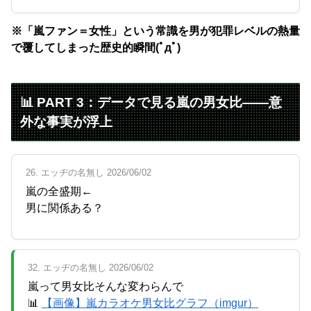
※「嵐ファン＝女性」という常識を男が犯罪レベルの熱量
で覆してしまった歴史的瞬間(ﾟдﾟ)
📊 PART 3：データで見る嵐の男女比――意
外な事実が浮上
26. エッヂの名無し 2026/06/02
嵐の全盛期←
男に関係ある？
32. エッヂの名無し 2026/06/02
嵐って男女比そんな変わらんで
📊
【画像】嵐カラオケ男女比グラフ（imgur）