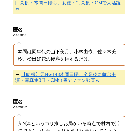
口真帆・本間日陽ら、女優・写真集・CMで大活躍
ｗ
匿名
2026/8/06
本間は同年代の山下美月、小林由依、佐々木美
玲、松田好花の後塵を拝するだけ。
💬
【朗報】元NGT48本間日陽、卒業後に舞台主
演・写真集3冊・CM出演でファン歓喜ｗ
匿名
2026/8/06
某N潟というゴリ推しお局がいる時点で村内で活
躍できないしね。 とりあえず泥舟なんてさっさ