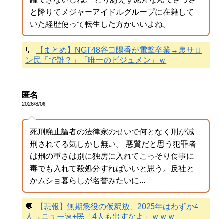
と降りてメジャーアイドルグループに在籍して
いた経歴使って転生した方がいいよね。
💬
【まとめ】NGT48谷口陽香が電撃卒業→裏サロ
ン民「で誰？」「唯一のビジュメン」ｗ
匿名
2026/8/06
死刑廃止論者の法律家のせいで何となく刑が減
刑されてる気しかし無い。 悪質だと思う犯罪者
は刑の重さは別に独房に入れてこっそり食事に
毒でも入れて殺処分すればいいと思う。反社と
かムショ暮らしが名誉みたいに...
💬
【悲報】無期懲役の仮釈放、2025年はわずか4
人→ニュー速+民「4人も出すなよ」ｗｗｗ