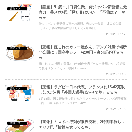
【話題】51歳・井口資仁氏、侍ジャパン新監督に最
芸能・スポーツ・Youtuber
有力→芸スポ+民「見た目はいい」「不倫は？」ｗ
ｗｗ
侍ジャパンの新監督人事が急展開。元ロッテ監督・井口資仁氏
（51）が最有力候補に浮上したと7月16日、...
2026.07.17
【悲報】艦これのカレー屋さん、アンチ対策で場所
芸能・スポーツ・Youtuber
非公開に→国産牛カレー4290円＋身分証必須ｗｗ
ｗ
艦これ（C2機関）運営のコラボ飲食店「カレー機関」が、横須賀
で夏イベント「カレー機関 Express...
2026.07.25
【悲報】ラグビー日本代表、フランスに15-42完敗
芸能・スポーツ・Youtuber
→芸スポ+民「外国人選手ばかりで草」ｗｗｗ
7月18日、国立競技場で行われたラグビーのネーションズ選手権第
3戦、日本代表はフランスに15-42で...
2026.07.18
【画像】ミスドの行列が限界突破、2時間半待ち→
芸能・スポーツ・Youtuber
エッヂ民「情報を食ってるｗ」