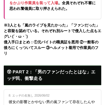
をかぶり作業員を装って入場
。全員それぞれ不審に
思われ警備員に取り押さえられた。
※3人とも「嵐のライブを見たかった」「ファンだった」
と容疑を認めている。それぞれ別ルートで侵入した点もエ
グい (´・ω・`)
侵入手口まとめ：①元バイトの職員証を悪用 ②一般客の
後ろにくっついてスルー ③ヘルメット着用で作業員のフ
リ
😲 PART 2：「男のファンだったとはな」エ
ッヂ民、衝撃走る
8. エッヂの名無し 2026/06/02
彼女の影響とかやない男の嵐ファンて存在したんや