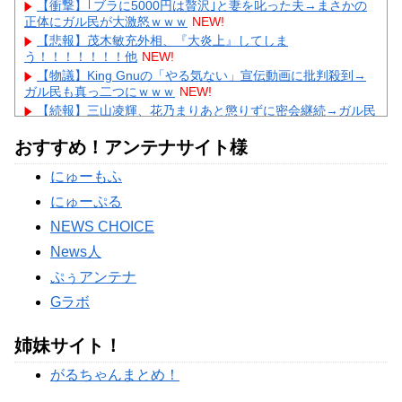
【衝撃】｢ブラに5000円は贅沢｣と妻を叱った夫→まさかの
正体にガル民が大激怒ｗｗｗ
NEW!
【悲報】茂木敏充外相、『大炎上』してしま
う！！！！！！！他
NEW!
【物議】King Gnuの「やる気ない」宣伝動画に批判殺到→
ガル民も真っ二つにｗｗｗ
NEW!
【続報】三山凌輝、花乃まりあと懲りずに密会継続→ガル民
「もう何回目だよ」総ツッコミｗｗｗ
NEW!
おすすめ！アンテナサイト様
【物議】板倉滉”年収7億円”報道にガル民騒然→トピ乱立に
「もういい」の声もｗｗｗ
にゅーもふ
【完全まとめ】がん保険・医療保険は必要？｜ガル民の本音
とリアル体験談を徹底整理
にゅーぷる
Powered by livedoor 相互RSS
NEWS CHOICE
News人
ぷぅアンテナ
Gラボ
姉妹サイト！
がるちゃんまとめ！