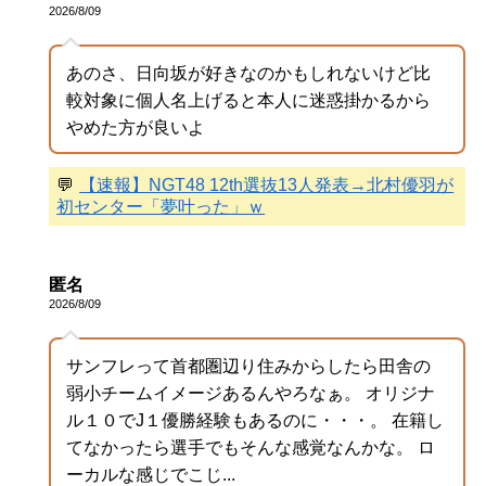
2026/8/09
あのさ、日向坂が好きなのかもしれないけど比
較対象に個人名上げると本人に迷惑掛かるから
やめた方が良いよ
💬
【速報】NGT48 12th選抜13人発表→北村優羽が
初センター「夢叶った」ｗ
匿名
2026/8/09
サンフレって首都圏辺り住みからしたら田舎の
弱小チームイメージあるんやろなぁ。 オリジナ
ル１０でJ１優勝経験もあるのに・・・。 在籍し
てなかったら選手でもそんな感覚なんかな。 ロ
ーカルな感じでこじ...