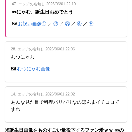
47. エッヂの名無し 2026/06/01 22:10
🥒にゃむ、誕生日おめでとう
🖼
お祝い画像①
／
②
／
③
／
④
／
⑤
28. エッヂの名無し 2026/06/01 22:06
むつにゃむ
🖼
むつにゃむ画像
14. エッヂの名無し 2026/06/01 22:02
あんな見た目で料理バリバリなのほんまイチコロで
すわ
※誕生日画像をものすごい量投下するファン愛ｗｗ 🥒の