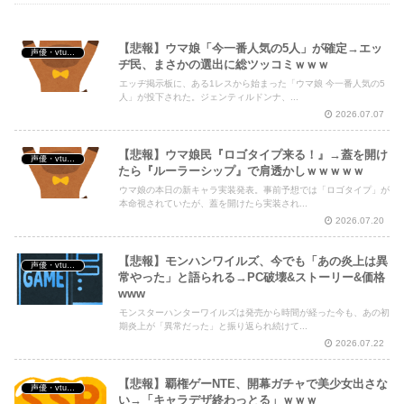
【悲報】ウマ娘「今一番人気の5人」が確定→エッ
声優・vtuber・アニメ漫画ゲーム
ヂ民、まさかの選出に総ツッコミｗｗｗ
エッヂ掲示板に、ある1レスから始まった「ウマ娘 今一番人気の5
Powered by livedoor 相互RSS
人」が投下された。ジェンティルドンナ、...
2026.07.07
【悲報】ウマ娘民『ロゴタイプ来る！』→蓋を開け
声優・vtuber・アニメ漫画ゲーム
たら『ルーラーシップ』で肩透かしｗｗｗｗｗ
ウマ娘の本日の新キャラ実装発表。事前予想では「ロゴタイプ」が
本命視されていたが、蓋を開けたら実装され...
2026.07.20
【悲報】モンハンワイルズ、今でも「あの炎上は異
声優・vtuber・アニメ漫画ゲーム
常やった」と語られる→PC破壊&ストーリー&価格
www
モンスターハンターワイルズは発売から時間が経った今も、あの初
期炎上が「異常だった」と振り返られ続けて...
2026.07.22
【悲報】覇権ゲーNTE、開幕ガチャで美少女出さな
声優・vtuber・アニメ漫画ゲーム
い→「キャラデザ終わっとる」ｗｗｗ