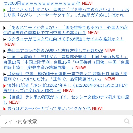
つ3000円ｗｗｗｗｗｗｗｗｗｗｗｗｗ 他
NEW!
【にじさんじ】すこや、母親に「ゴミ持ってきなさいよ！」→ お
しり振りながら「いーやーヤダヤダ」した結果ガチめにしばかれ
る...
NEW!
【衝撃】カーミラかそれとも…！？悩む選択の結果がコチラ 他
「あきれてモノが言えない」「国を維持できるの？」外国人の永
NEW!
住許可要件の厳格化で在日中国人の本音は？
NEW!
【試合後コメント】新庄監督｜楽天 19回戦｜コメントまとめ｜
ウクライナがモスクワに向けて初の弾道ミサイルを発射か？！
8/9 他
NEW!
NEW!
【悲報】 大分県、ガチで逝く・・・・・・
NEW!
先日エアコンの効きが悪いと右往左往してた奴やが
NEW!
【悲報】 取引先専務「Aを20個注文する」 ぼく「いつも1～2個
中国「大豪雨！」三峡ダム「基礎部分破損」中国「全力放流！」
しか使わないけど本当に20であってる？」 取専「あってる...
NEW!
台風13号「中国上陸予測」台風15号「中国接近（画像」中国「台風
同時上陸！（穀物生産が壊滅危機」→
【画像】北朝鮮のビアガール、エッッッッッッッッッッッッッッ
NEW!
ッッッ！
NEW!
【悲報】 中国、橋の欄干が強風一発で粉々に 鉄筋ゼロ 当局「接
着剤でくっつけただけ」「正常で、品質問題はない」
【画像】 例の美人すぎるおにぎり屋さん、裏でおっさんが握って
NEW!
いたｗｗｗｗｗｗｗｗｗｗｗｗｗｗｗｗｗ
NEW!
海外F1記者「ホンダは2027年もしくは2028年のはじめにはF1で
再びトップに戻れると確信」他
元いいとも青年隊、中居正広の”素顔”を暴露
NEW!
NEW!
【画像】 テレ東の深夜がスゴイ、セクシー女優のナマ乳をモロ流
Powered by livedoor 相互RSS
し
NEW!
言うほどスーパーカブって良いバイクか？他
NEW!
【動画】 役満ボディ・岡田紗佳(32)、ダンスで乳が大暴れ！
NEW!
【カープ実況】鈴木健矢(ブルペンデー)vs片山皓心【広島-DeNA/
横浜スタジアム】他
NEW!