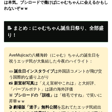
は本気。ブシロードで働けばにゃむちゃんに会えるかもし
れないぞｗｗ
📝 まとめ：にゃむちゃん誕生日祭り、全部盛
り！
AveMujicaの八幡海鈴（にゃむ）ちゃんの誕生日を
祝うエッヂ民が大集結した今夜のハイライト：
🥒
誕生日インスタライブ
は外国語コメントが飛び交
う国際的な盛り上がり
📸
新宣材写真
は「ええ宣材やこれは」と大好評、
「パープルポテト」は謎の海外評価
🚨
ブシロードの「誤植」
は「植毛ですね」で笑いに
昇華ｗｗ
🎬
劇場版「迷子」無料公開
を忘れてたエッヂ民続出