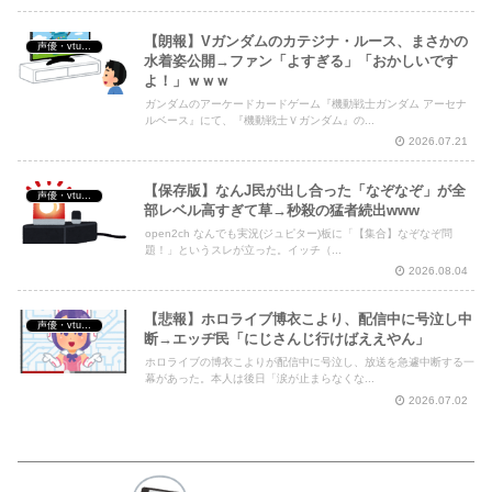
【朗報】Vガンダムのカテジナ・ルース、まさかの
声優・vtuber・アニメ漫画ゲーム
水着姿公開→ファン「よすぎる」「おかしいです
よ！」ｗｗｗ
ガンダムのアーケードカードゲーム『機動戦士ガンダム アーセナ
ルベース』にて、『機動戦士Ｖガンダム』の...
2026.07.21
【保存版】なんJ民が出し合った「なぞなぞ」が全
声優・vtuber・アニメ漫画ゲーム
部レベル高すぎて草→秒殺の猛者続出www
open2ch なんでも実況(ジュピター)板に「【集合】なぞなぞ問
題！」というスレが立った。イッチ（...
2026.08.04
【悲報】ホロライブ博衣こより、配信中に号泣し中
声優・vtuber・アニメ漫画ゲーム
断→エッヂ民「にじさんじ行けばええやん」
ホロライブの博衣こよりが配信中に号泣し、放送を急遽中断する一
幕があった。本人は後日「涙が止まらなくな...
2026.07.02