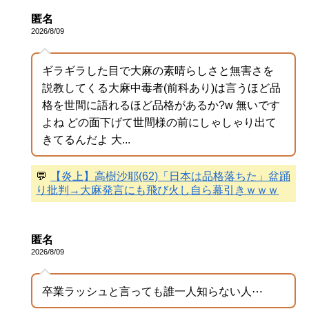
匿名
2026/8/09
ギラギラした目で大麻の素晴らしさと無害さを
説教してくる大麻中毒者(前科あり)は言うほど品
格を世間に語れるほど品格があるか?w 無いです
よね どの面下げて世間様の前にしゃしゃり出て
きてるんだよ 大...
💬
【炎上】高樹沙耶(62)「日本は品格落ちた」盆踊
り批判→大麻発言にも飛び火し自ら幕引きｗｗｗ
匿名
2026/8/09
卒業ラッシュと言っても誰一人知らない人⋯