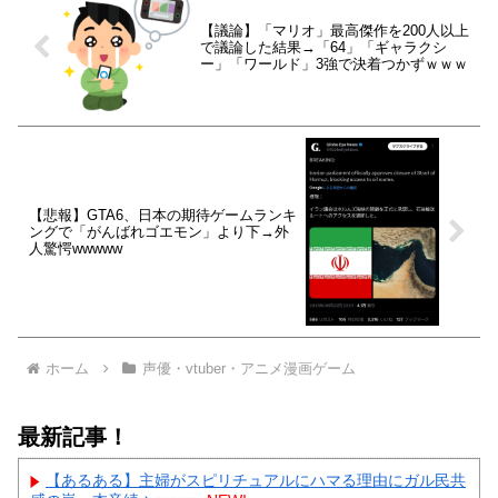
【議論】「マリオ」最高傑作を200人以上
で議論した結果→「64」「ギャラクシ
ー」「ワールド」3強で決着つかずｗｗｗ
【悲報】GTA6、日本の期待ゲームランキ
ングで「がんばれゴエモン」より下→外
人驚愕wwwww
ホーム
声優・vtuber・アニメ漫画ゲーム
最新記事！
【あるある】主婦がスピリチュアルにハマる理由にガル民共