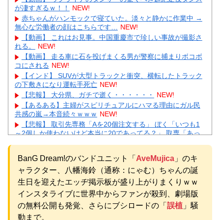
が凄すぎるｗ！！
NEW!
赤ちゃんがハンモックで寝ていた。淡々と静かに作業中 →
無心な労働者の顔はこちらです…
NEW!
【動画】 これはお見事。中国重慶市で珍しい事故が撮影さ
れる。
NEW!
【動画】 走る車に石を投げまくる男が警察に捕まりボコボ
コにされる
NEW!
【インド】 SUVが大型トラックと衝突、横転したトラック
の下敷きになり運転手死亡
NEW!
【悲報】 大分県、ガチで逝く・・・・・・
NEW!
【あるある】主婦がスピリチュアルにハマる理由にガル民
共感の嵐→本音続々ｗｗｗ
NEW!
【悲報】 取引先専務「Aを20個注文する」 ぼく「いつも1
～2個しか使わないけど本当に20であってる？」 取専「あっ
てる」→結果『こう』なったんだが...
NEW!
【画像】北朝鮮のビアガール、エッッッッッッッッッッッ
BanG Dream!のバンドユニット「
AveMujica
」のキ
ッッッッッッ！
NEW!
ャラクター、八幡海鈴（通称：にゃむ）ちゃんの誕
【画像】 例の美人すぎるおにぎり屋さん、裏でおっさんが
握っていたｗｗｗｗｗｗｗｗｗｗｗｗｗｗｗｗｗ
NEW!
生日を迎えたエッヂ掲示板が盛り上がりまくりｗｗ
元いいとも青年隊、中居正広の”素顔”を暴露
NEW!
インスタライブに世界中からファンが殺到、劇場版
【物議】”子供1人2000万円”にガル民本音爆発→子なし・子
の無料公開も発覚、さらにブシロードの「
誤植
」騒
持ち大激論にｗｗｗ
NEW!
動まで。
元AKB社長、22億円申告漏れ 乃木坂46運営会社の株式を