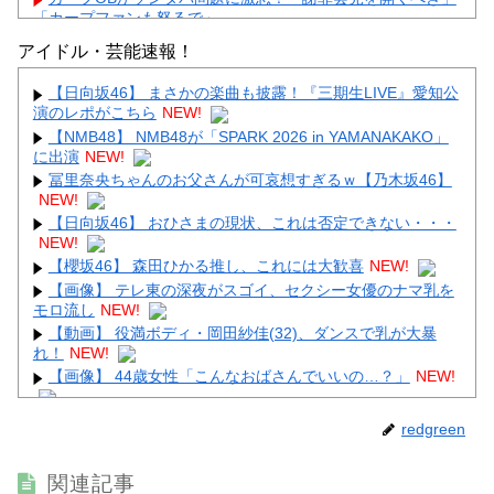
「カープファンも怒るで」
【画像】顔100点、体30点の女ｗｗｗ
アイドル・芸能速報！
【日向坂46】 まさかの楽曲も披露！『三期生LIVE』愛知公
演のレポがこちら
NEW!
【NMB48】 NMB48が「SPARK 2026 in YAMANAKAKO」
に出演
NEW!
Powered by livedoor 相互RSS
冨里奈央ちゃんのお父さんが可哀想すぎるｗ【乃木坂46】
NEW!
【日向坂46】 おひさまの現状、これは否定できない・・・
NEW!
【櫻坂46】 森田ひかる推し、これには大歓喜
NEW!
【画像】 テレ東の深夜がスゴイ、セクシー女優のナマ乳を
モロ流し
NEW!
【動画】 役満ボディ・岡田紗佳(32)、ダンスで乳が大暴
れ！
NEW!
【画像】 44歳女性「こんなおばさんでいいの…？」
NEW!
【画像】 男の87%はお○ぱいに目がいってスマホケースに
redgreen
気づかない自撮りｗ
NEW!
【動画】 巨乳女子さん、コメダ珈琲で発情してしまった結
関連記事
果ｗｗｗｗｗｗ
NEW!