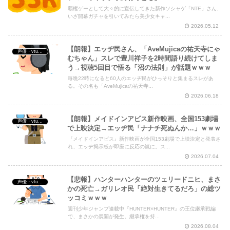
覇権ゲーとして大々的に宣伝してきた新作ソシャゲ「NTE」さん、
いざ開幕ガチャを引いてみたら美少女キャ...
2026.05.12
【朗報】エッヂ民さん、「AveMujicaの祐天寺にゃ
声優・vtuber・アニメ漫画ゲーム
むちゃん」スレで豊川祥子を2時間語り続けてしま
う→視聴5回目で悟る「沼の法則」が話題ｗｗｗ
毎晩22時になると60人のエッヂ民がひっそりと集まるスレがあ
る。その名も「AveMujicaの祐天寺...
2026.06.18
【朗報】メイドインアビス新作映画、全国153劇場
声優・vtuber・アニメ漫画ゲーム
で上映決定→エッヂ民「ナナチ死ぬんか…」ｗｗｗ
『メイドインアビス』新作映画が全国153劇場で上映決定と発表さ
れ、エッヂ掲示板が即座に反応の嵐に。ス...
2026.07.04
【悲報】ハンターハンターのツェリードニヒ、まさ
声優・vtuber・アニメ漫画ゲーム
かの死亡→ガリレオ民「絶対生きてるだろ」の総ツ
ッコミｗｗｗ
週刊少年ジャンプ連載中『HUNTER×HUNTER』の王位継承戦編
で、まさかの展開が発生。継承権を持...
2026.08.04