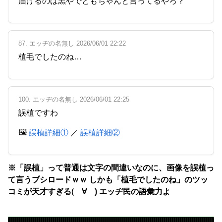
届けるのは黒やでともちゃんと言ってるやろ？
87. エッヂの名無し 2026/06/01 22:22
植毛でしたのね…
100. エッヂの名無し 2026/06/01 22:25
誤植ですわ
🖼
誤植詳細①
／
誤植詳細②
※「誤植」って普通は文字の間違いなのに、画像を誤植っ
て言うブシロードｗｗ しかも「植毛でしたのね」のツッ
コミが天才すぎる(゚∀゚) エッヂ民の語彙力よ