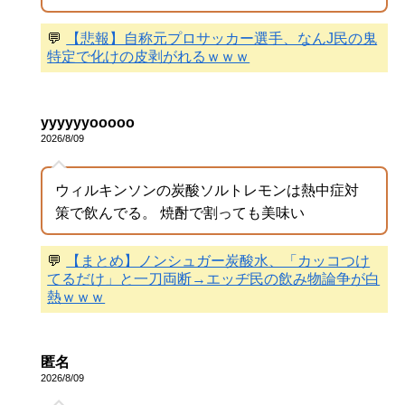
💬
【悲報】自称元プロサッカー選手、なんJ民の鬼
特定で化けの皮剥がれるｗｗｗ
yyyyyyooooo
2026/8/09
ウィルキンソンの炭酸ソルトレモンは熱中症対
策で飲んでる。 焼酎で割っても美味い
💬
【まとめ】ノンシュガー炭酸水、「カッコつけ
てるだけ」と一刀両断→エッヂ民の飲み物論争が白
熱ｗｗｗ
匿名
2026/8/09