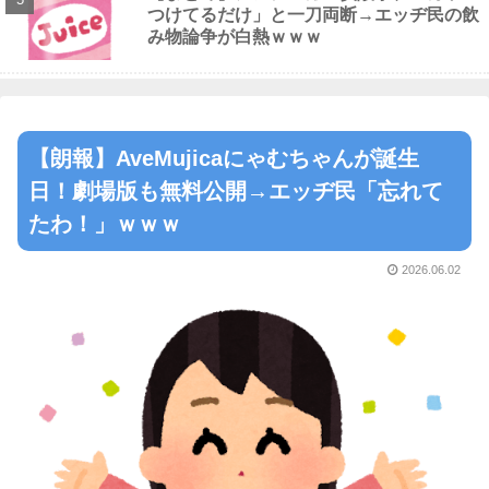
つけてるだけ」と一刀両断→エッヂ民の飲
み物論争が白熱ｗｗｗ
【朗報】AveMujicaにゃむちゃんが誕生
日！劇場版も無料公開→エッヂ民「忘れて
たわ！」ｗｗｗ
2026.06.02