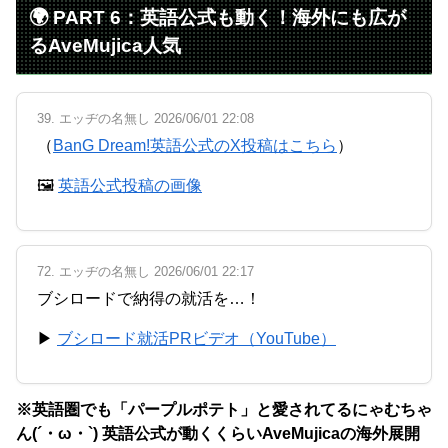
🌍 PART 6：英語公式も動く！海外にも広が
るAveMujica人気
39. エッヂの名無し 2026/06/01 22:08
（
BanG Dream!英語公式のX投稿はこちら
）
🖼
英語公式投稿の画像
72. エッヂの名無し 2026/06/01 22:17
ブシロードで納得の就活を…！
▶
ブシロード就活PRビデオ（YouTube）
※英語圏でも「パープルポテト」と愛されてるにゃむちゃ
ん(´・ω・`) 英語公式が動くくらいAveMujicaの海外展開