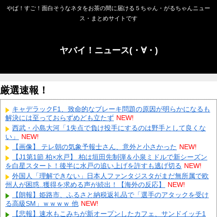
やば！すご！面白そうなネタをお茶の間に届ける５ちゃん・がるちゃんニュー
ス・まとめサイトです
ヤバイ！ニュース(・∀・)
厳選速報！
キャデラックF1、致命的なブレーキ問題の原因が明らかになるも
解決には至っておらずめども立たず
NEW!
西武・小島大河「1失点で負け投手にするのは野手として良くな
い」
NEW!
【画像】 テレ朝の気象予報士さん、意外と小さかった
NEW!
【J1第1節 柏×水戸】 柏は垣田先制弾＆小泉ミドルで新シーズン
を白星スタート！後半に水戸の追い上げを許すも逃げ切る
NEW!
外国人「理解できない」日本人ファンタジスタがまだ無所属で欧
州人が困惑..獲得を求める声が続出！【海外の反応】
NEW!
【朗報】姫路市、ふるさと納税返礼品で「選手のアタックを受け
る高級SM」ｗｗｗｗ 他
NEW!
【悲報】速水もこみちが新オープンしたカフェ、サンドイッチ1