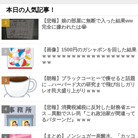
【画像】 44歳女性「こんなおばさんでいいの…？」
NEW!
本日の人気記事！
【速報】中比スカボロー礁を巡る問題で遂に米国参戦、まさかの
こっち擁護であっち批判！！他
NEW!
【悲報】娘の部屋に無断で入った結果ww
絵師「このイラストを描く過程をタイムラプスで動画にしまし
完全に嫌われたは😭
た！」→とんでもないものが映り込んで16万いいね他
NEW!
【画像】 男の87%はお○ぱいに目がいってスマホケースに気づか
ない自撮りｗ
NEW!
【動画】 巨乳女子さん、コメダ珈琲で発情してしまった結果ｗｗ
【画像】1500円のガシャポンを回した結果
ｗｗｗｗ
NEW!
ｗｗｗｗｗｗｗｗｗｗｗｗｗｗｗｗｗｗｗ
ｗｗ
【朗報】ブラックコーヒーで痩せると話題
に→ハーバード大の研究まで飛び出しガリ
Powered by livedoor 相互RSS
レオ民大盛り上がりｗｗｗ
【悲報】消費税減税に反対した財務省エー
ス→異動でスレ民『これ政治家が間違って
るパターンだ』ｗｗｗ
【まとめ】ノンシュガー炭酸水、「カッコ