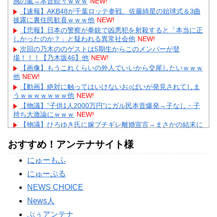
感の嵐→本音続々ｗｗｗ
NEW!
【速報】AKB48が千葉ロッテ参戦、佐藤綺星の始球式＆3曲
披露に裏住民歓喜ｗｗｗ他
NEW!
【悲報】日本の警察が拳銃で凶悪犯を射殺すると「本当に正
しかったのか？」と疑われる異常社会他
NEW!
次回の乃木ののゲストは5期生からこのメンバーが登
場！！！【乃木坂46】他
NEW!
【画像】もうこれくらいの外人でいいから交尾したいｗｗｗ
他
NEW!
【動画】絶対に触ってはいけないお○ぱいが発見されてしま
うｗｗｗｗｗｗｗ他
NEW!
【物議】”子供1人2000万円”にガル民本音爆発→子なし・子
持ち大激論にｗｗｗ
NEW!
【物議】ひろゆき氏に嫁ブチギレ離婚宣言→まさかの結末に
ガル民騒然ｗｗｗ
NEW!
おすすめ！アンテナサイト様
【続報】三山凌輝、あんかけパスタ店も割烹店もピンチ→ガ
ル民「自業自得」大合唱ｗｗｗ
にゅーもふ
【完全まとめ】旦那への不満・夫婦のすれ違い｜ガル民のリ
アル本音を総整理
にゅーぷる
Powered by livedoor 相互RSS
NEWS CHOICE
News人
ぷぅアンテナ