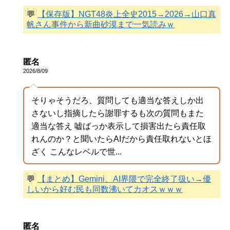
💬
【保存版】NGT48炎上全史2015→2026→山口真
帆さん事件から新曲砂漠まで一気読みｗ
匿名
2026/8/09
そりゃそうだろ、質問しても適当な答えしか出
さないし指摘したら謝罪するも次の質問もまた
適当な答え 嘘ばっか表示して損害出たら責任取
れんのか？と聞いたらAIだから責任取れないとほ
ざく こんなレベルで世...
💬
【まとめ】Gemini、AI界隈で完全終了扱い→優
しいから好む民も同数沸いてカオスｗｗｗ
匿名