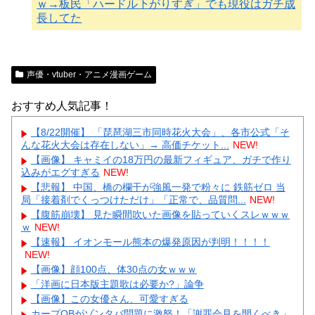
ｗ→板民「ハードル下がりすぎ」でも現役はガチ成
長してた
声優・vtuber・アニメ漫画ゲーム
おすすめ人気記事！
【8/22開催】 「琵琶湖三市同時花火大会」、各市公式「そ
んな花火大会は存在しない」→ 高価チケット...
NEW!
【画像】 キャミイの18万円の最新フィギュア、ガチで作り
込みがエグすぎる
NEW!
【悲報】 中国、橋の欄干が強風一発で粉々に 鉄筋ゼロ 当
局「接着剤でくっつけただけ」「正常で、品質問...
NEW!
【腹筋崩壊】 見た瞬間吹いた画像を貼っていくスレｗｗｗ
ｗ
NEW!
【速報】 イオンモール熊本の爆発原因が判明！！！！
NEW!
【画像】顔100点、体30点の女ｗｗｗ
「洋画に日本版主題歌は必要か?」論争
【画像】この女優さん、可愛すぎる
カープOBがゾンタバ問題に激怒！「謝罪会見を開くべき」