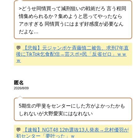
>どうせ同情買って減刑狙いの戦術だろ 言う程同
情集められるか？集めようと思ってやったなら
アホすぎる 同情買うにはまず好感度が必要なん
だよな…
💬
【悲報】元ジャンポケ斉藤慎二被告、求刑7年直
後にTikTok乞食配信→芸スポ+民「反省ゼロ」ｗｗ
ｗ
匿名
2026/8/09
5期生の甲斐をセンターにした方がよかったかも
しれないが大野愛実にはなれない
💬
【速報】NGT48 12th選抜13人発表→北村優羽が
初センター「夢叶った」ｗ