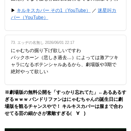
▶
キルキスカバー その1（YouTube）
／
迷星叫カ
バー（YouTube）
73. エッヂの名無し 2026/06/01 22:17
にゃむちの掘り下げ欲しいですわ
バックホーン（悲しき過去…）によっては激アツキ
ャラになるポテンシャルあるから、劇場版や3期で
絶対やって欲しい
※劇場版の無料公開を「すっかり忘れてた」←あるあるす
ぎるｗｗｗ バンドリファンはにゃむちゃんの誕生日に劇
場版を観るチャンスやで！ キルキスカバーは服まで合わ
せてる芸の細かさが素敵すぎる(゚∀゚)