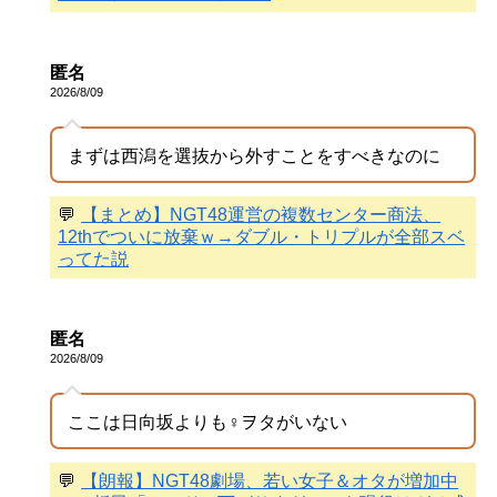
匿名
2026/8/09
まずは西潟を選抜から外すことをすべきなのに
💬
【まとめ】NGT48運営の複数センター商法、
12thでついに放棄ｗ→ダブル・トリプルが全部スベ
ってた説
匿名
2026/8/09
ここは日向坂よりも♀ヲタがいない
💬
【朗報】NGT48劇場、若い女子＆オタが増加中