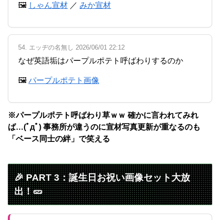
🖼
しゃん宣材
／
みか宣材
54. エッヂの名無し 2026/06/01 22:12
なぜ英語垢はパープルポテト呼ばわりするのか
🖼
パープルポテト画像
※パープルポテト呼ばわり草ｗｗ 確かに言われてみれ
ば…(ﾟдﾟ) 事務所が違うのに宣材写真更新が重なるのも
「ベース同士の絆」で笑える
🎉 PART 3：誕生日お祝い画像セット大放
出！🥒