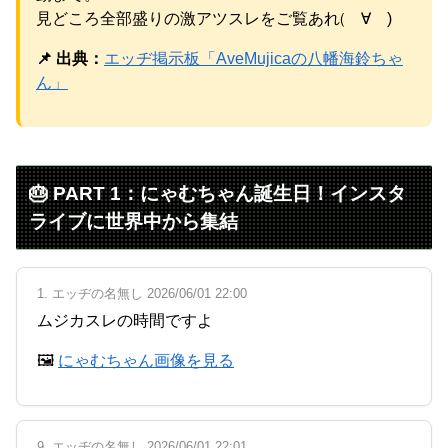
パチンコ京楽産業に譲渡【ノース・リバー】【窪田康志】
見どころ全部盛りの激アツスレをご覧あれ(゚∀゚)
元AKB社長、22億円申告漏れ 乃木坂46運営会社の株式を
パチンコ京楽産業に譲渡【ノース・リバー】【窪田康志】
📌 出典：
エッヂ掲示板「AveMujicaの八幡海鈴ちゃ
ん」
Powered by livedoor 相互RSS
🎂 PART 1：にゃむちゃん誕生日！インスタ
ライブに世界中から集結
1. エッヂの名無し 2026/06/01 22:00
ムジカスレの時間ですよ
🖼
にゃむちゃん画像を見る
9. エッヂの名無し 2026/06/01 22:01