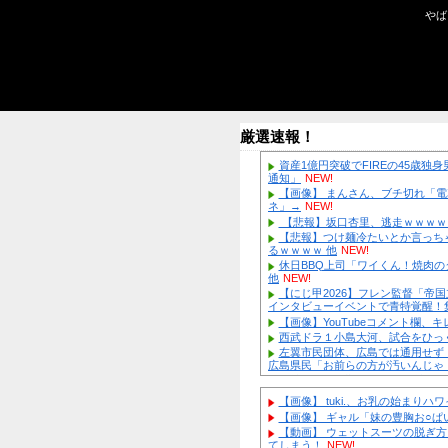
厳選速報！
資産1億円
通知」
NEW!
【画像】 
ネ」→
NEW!
【悲報】坂
【悲報】つ
るｗｗｗｗ 
休日BBQ
他
NEW!
【にじ甲2
インタビュー
【画像】Yo