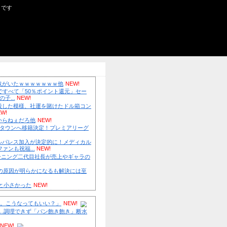
５ちゃん・がるちゃんニュース・まとめサイトです
ース(・∀・)
ETCの事をイーティーシーってゆってる奴がいたｗｗｗｗｗｗ
『さわらないで小手指くん』最新16巻まですべて「50％ポイン
ル！5,280円分返ってくる！マッサージで女の子...
NEW!
フジテレビが金の卵を産む鶏を自ら絞め殺した模様、社運を賭
テンツが御蔵入りになってしまい……他
NEW!
【疑問】葬式←まぁわかる 四十九日←いらねぇだろ他
NEW!
日本代表FW前田大然がイプスウィッチ・タウンへ移籍決定！プ
初挑戦
NEW!
英国人「ようこそ」冨安健洋、クリスタルパレス加入が決定的
検査をパス！現地サポが歓迎！アーセナルファンも祝福...
NEW!
藤あや子が事務所独立でモメていた!?バーニング二代目社長が
配分を明かして異例の告白
NEW!