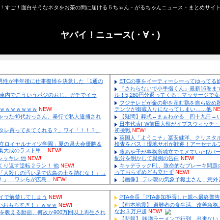
やば！すご！面白そうなネタをお茶の間に届ける
ヤバイ！ニュ
突破でFIREの45歳独身男性が半年後に仕事復帰を決意した「1通の
まんさん、ブチ切れ「電車内でこういうポジのおじ、ガチでイラ
口杏里、逃走ｗｗｗｗｗｗｗｗｗｗｗ
NEW!
け麺冷たいとか言っちゃった40代おっさん、暴行で私人逮捕され
他
NEW!
上司「ワイくん！焼肉のタレ買ってきてくれる？」ワイ「！！？」
026】フレン監督「帝国立ロイヤルナイツ学園」夏の県大会優勝＆
イベントで青特覚醒！集大成のラスト甲...
NEW!
uTubeコメント欄、キレッキレ 他
NEW!