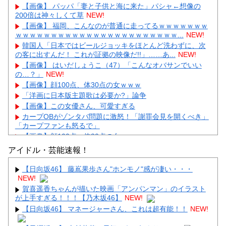
【画像】 パッパ「妻と子供と海に来た」パシャ←想像の
200倍は神々しくて草
NEW!
【画像】 福岡、こんなのが普通に走ってるｗｗｗｗｗｗｗ
ｗｗｗｗｗｗｗｗｗｗｗｗｗｗｗｗｗｗｗｗｗｗｗ...
NEW!
韓国人「日本ではビールジョッキをほとんど洗わずに、次
の客に出すんだ！ これが証拠の映像だ!!」……あ...
NEW!
【画像】 はいだしょうこ（47）「こんなオバサンでいい
の…？」
NEW!
【画像】顔100点、体30点の女ｗｗｗ
「洋画に日本版主題歌は必要か?」論争
【画像】この女優さん、可愛すぎる
カープOBがゾンタバ問題に激怒！「謝罪会見を開くべき」
「カープファンも怒るで」
【画像】顔100点、体30点の女ｗｗｗ
アイドル・芸能速報！
【日向坂46】 藤嶌果歩さん"ホンモノ"感が凄い・・・
NEW!
賀喜遥香ちゃんが描いた映画「アンパンマン」のイラスト
Powered by livedoor 相互RSS
が上手すぎる！！！【乃木坂46】
NEW!
【日向坂46】 マネージャーさん、これは超有能！！
NEW!