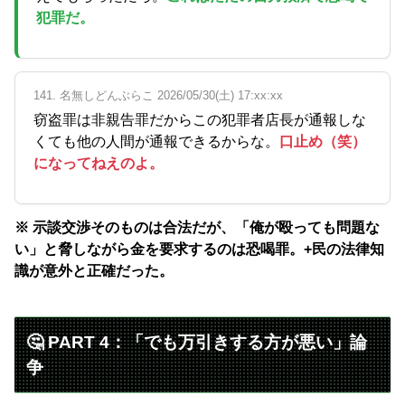
犯罪だ。
141. 名無しどんぶらこ 2026/05/30(土) 17:xx:xx
窃盗罪は非親告罪だからこの犯罪者店長が通報しな
くても他の人間が通報できるからな。
口止め（笑）
になってねえのよ。
※ 示談交渉そのものは合法だが、「俺が殴っても問題な
い」と脅しながら金を要求するのは恐喝罪。+民の法律知
識が意外と正確だった。
🤔 PART 4：「でも万引きする方が悪い」論
争