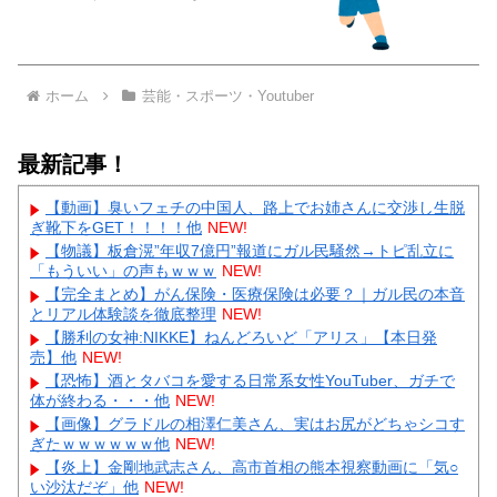
ホーム
芸能・スポーツ・Youtuber
最新記事！
【動画】臭いフェチの中国人、路上でお姉さんに交渉し生脱
ぎ靴下をGET！！！！他
NEW!
【物議】板倉滉”年収7億円”報道にガル民騒然→トピ乱立に
「もういい」の声もｗｗｗ
NEW!
【完全まとめ】がん保険・医療保険は必要？｜ガル民の本音
とリアル体験談を徹底整理
NEW!
【勝利の女神:NIKKE】ねんどろいど「アリス」【本日発
売】他
NEW!
【恐怖】酒とタバコを愛する日常系女性YouTuber、ガチで
体が終わる・・・他
NEW!
【画像】グラドルの相澤仁美さん、実はお尻がどちゃシコす
ぎたｗｗｗｗｗｗ他
NEW!
【炎上】金剛地武志さん、高市首相の熊本視察動画に「気○
い沙汰だぞ」他
NEW!