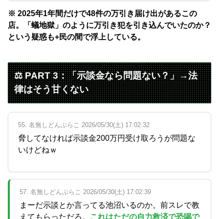
※ 2025年1年間だけで48件の万引き届け出があるこの
店。「蟻地獄」のように万引き犯を引き込んでいたのか？
という疑惑も+民の間で浮上している。
⚖️ PART 3：「示談金なら問題ない？」→法
律はそう甘くない
55. 名無しどんぶらこ 2026/05/30(土) 17:02:32
脅してなければ示談金200万円受け取ろうが問題な
いけどねｗ
57. 名無しどんぶらこ 2026/05/30(土) 17:02:39
まーだ示談とか言ってる池沼いるのか。前スレで教
えてもらっただろ。
これはただの自力救済で恐喝で