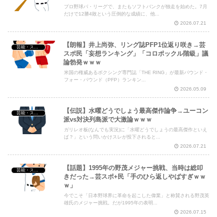
プロ野球パ・リーグで、またもソフトバンクが独走を始めた。7月
だけで12勝4敗という圧倒的な成績に、他...
2026.07.21
【朗報】井上尚弥、リング誌PFP1位返り咲き→芸
芸能・スポーツ・Youtuber
スポ民「妄想ランキング」「コロポックル階級」議
論勃発ｗｗｗ
米国の権威あるボクシング専門誌「THE RING」が最新パウンド・
フォー・パウンド（PFP）ランキン...
2026.05.09
【伝説】水曜どうでしょう最高傑作論争→ユーコン
芸能・スポーツ・Youtuber
派vs対決列島派で大激論ｗｗｗ
ガリレオ板(なんでも実況)に「水曜どうでしょうの最高傑作といえ
ば？」という問いかけスレが投下されると...
2026.07.21
【話題】1995年の野茂メジャー挑戦、当時は総叩
芸能・スポーツ・Youtuber
きだった→芸スポ+民「手のひら返しやばすぎｗｗ
ｗ」
今でこそ「日本野球界に革命を起こした偉業」と称賛される野茂英
雄氏のメジャー挑戦。だが1995年の表明...
2026.07.15