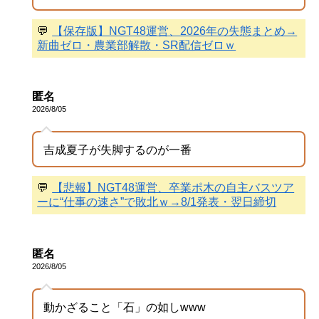
💬
【保存版】NGT48運営、2026年の失態まとめ→
新曲ゼロ・農業部解散・SR配信ゼロｗ
匿名
2026/8/05
吉成夏子が失脚するのが一番
💬
【悲報】NGT48運営、卒業ポ木の自主バスツア
ーに“仕事の速さ”で敗北ｗ→8/1発表・翌日締切
匿名
2026/8/05
動かざること「石」の如しwww