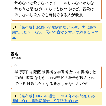
飲めないと飲まないはイコールじゃないからな
飲もうと思えばいくらでも飲めるけど、普段は
飲まないし飲んでも自制できる人が最強
💬
【保存版】お酒が全然飲めない人生、実は勝ち
組だった？→なんG民の本音がグサグサ刺さるｗｗ
ｗ
匿名
2026/8/05
暴行事件を隠蔽 被害者を加害者扱い 加害者は徹
底的に擁護 なおかつ新潟県民の税金が投入され
ている 排除したくなる要素しかないんだが
💬
【保存版】NGT48運営、2026年の失態まとめ→
新曲ゼロ・農業部解散・SR配信ゼロｗ