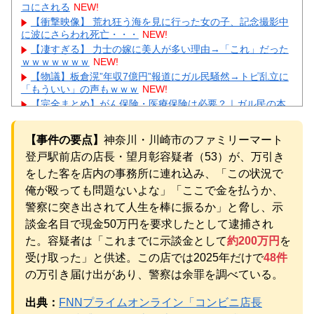
コにされる
NEW!
【衝撃映像】 荒れ狂う海を見に行った女の子、記念撮影中
に波にさらわれ死亡・・・
NEW!
【凄すぎる】 力士の嫁に美人が多い理由→「これ」だった
ｗｗｗｗｗｗｗ
NEW!
【物議】板倉滉”年収7億円”報道にガル民騒然→トピ乱立に
「もういい」の声もｗｗｗ
NEW!
【完全まとめ】がん保険・医療保険は必要？｜ガル民の本
音とリアル体験談を徹底整理
NEW!
【悲報】 楽天、ガチで逝くｗｗｗｗｗｗｗｗｗｗｗｗｗｗ
【事件の要点】
神奈川・川崎市のファミリーマート
ｗｗｗｗｗｗ
NEW!
登戸駅前店の店長・望月彰容疑者（53）が、万引き
【画像】 芦田愛菜ちゃん「うわー、すごい！なんか出てる
♥」
NEW!
をした客を店内の事務所に連れ込み、「この状況で
【動画】 御当地アイドルだった頃の今田美桜、レベチｗｗ
俺が殴っても問題ないよな」「ここで金を払うか、
ｗｗｗｗｗｗｗｗｗｗｗｗｗｗｗｗ
NEW!
警察に突き出されて人生を棒に振るか」と脅し、示
【悲報】 町のお弁当屋さん「申し訳ないが消費税1%になっ
談金名目で現金50万円を要求したとして逮捕され
たらその分商品代を値上げするわ」
NEW!
元AKB社長、22億円申告漏れ 乃木坂46運営会社の株式を
た。容疑者は「これまでに示談金として
約200万円
を
パチンコ京楽産業に譲渡【ノース・リバー】【窪田康志】
受け取った」と供述。この店では2025年だけで
48件
元AKB社長、22億円申告漏れ 乃木坂46運営会社の株式を
の万引き届け出があり、警察は余罪を調べている。
パチンコ京楽産業に譲渡【ノース・リバー】【窪田康志】
出典：
FNNプライムオンライン「コンビニ店長