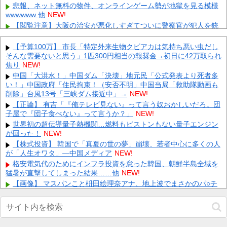
悲報、ネット無料の物件、オンラインゲーム勢が地獄を見る模様
wwwwww 他
NEW!
【閲覧注意】大阪の治安が悪化しすぎてついに警察官が犯人を銃
殺。いよいよアメリカみたいになってきたな 他
NEW!
【ぶいすぽ】つむお、ビール10種類飲み比べ第2弾！「最近は焼
【予算100万】 市長「特定外来生物クビアカは気持ち悪い虫だし
肉屋で最初にビールを頼むくらい好き」 他
NEW!
そんな需要ないと思う」1匹300円相当の報奨金→初日に42万取られ
焦り
人「さーて、車乗るか。エンジン入れて、と」車「スパーイダマ
NEW!
ーンッ」→炎上 他
NEW!
中国「大洪水！」中国ダム「決壊」地元民「公式発表より死者多
い！」中国政府「住民拘束！（安否不明」中国当局「救助隊動画も
【悲報】横田さん、レンジャーズに移籍したのは悪手とネットの
声… 他
削除」台風13号「三峡ダム接近中」→
NEW!
NEW!
【悲報】 楽天、ガチで逝くｗｗｗｗｗｗｗｗｗｗｗｗｗｗｗｗｗ
【正論】 有吉「『俺テレビ見ない』って言う奴おかしいだろ。団
ｗｗｗ
子屋で『団子食べない』って言うか？」
NEW!
NEW!
【画像】 芦田愛菜ちゃん「うわー、すごい！なんか出てる♥」
世界初の超伝導量子熱機関…燃料もピストンもない量子エンジン
が回った！
NEW!
NEW!
【動画】 御当地アイドルだった頃の今田美桜、レベチｗｗｗｗｗ
【株式投資】 韓国で「真夏の世の夢」崩壊、若者中心に多くの人
ｗｗｗｗｗｗｗｗｗｗｗｗｗ
が「人生オワタ」―中国メディア
NEW!
NEW!
【悲報】 町のお弁当屋さん「申し訳ないが消費税1%になったら
格安電気代のためにインフラ投資を怠った韓国、朝鮮半島全域を
その分商品代を値上げするわ」
猛暑が直撃してしまった結果……他
NEW!
NEW!
【画像】 マスパンこと枡田絵理奈アナ、地上波でまさかのパ○チ
Powered by livedoor 相互RSS
ラ
NEW!
【悲報】30歳過ぎても売れ残ってる男さんって「非モテ」だよな
ｗｗｗｗｗｗｗｗｗｗ他
NEW!
【画像】 渋谷のナイトプール、谷間とお尻のパラダイスだった件