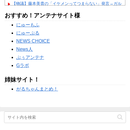
【物議】藤本美貴の「イケメンってつまらない」発言→ガル
民「庄司は普通にイケメン」総ツッコミｗｗｗ
NEW!
おすすめ！アンテナサイト様
【物議】田中みな実、結婚&妊娠発表後初登場→10cmヒール
にガル民総ツッコミｗｗｗ
NEW!
にゅーもふ
【衝撃】剛力彩芽、ネプリーグで別人級美貌に→ガル民「え
っ待って」の総ツッコミｗｗｗ
NEW!
にゅーぷる
Powered by livedoor 相互RSS
NEWS CHOICE
News人
ぷぅアンテナ
Gラボ
姉妹サイト！
がるちゃんまとめ！