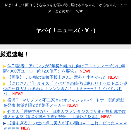
やば！すご！面白そうなネタをお茶の間に届ける５ちゃん・がるちゃんニュー
ス・まとめサイトです
ヤバイ！ニュース(・∀・)
厳選速報！
仏F1記者「アロンソが2年契約延長に向けアストンマーチンに年
間4000万ユーロ（約72.8億円）を要求」
NEW!
【画像】 テレ朝の気象予報士さん、意外と小さかった
NEW!
【にじさんじ】 ルイス「ドパガキの時代は終わり！セロトニン優
位のセロガキなるわよ！ンンンきんもちいい〜〜！！ドパドパド
パ...
NEW!
横浜F・マリノスが不二家とのオフィシャルパートナー契約締結
を発表 横浜創業の洋菓子メーカー
NEW!
外国人「理解できない」日本人ファンタジスタがまだ無所属で欧
州人が困惑..獲得を求める声が続出！【海外の反応】
NEW!
【凄すぎる】 力士の嫁に美人が多い理由→「これ」だったｗｗｗ
ｗｗｗｗ
NEW!