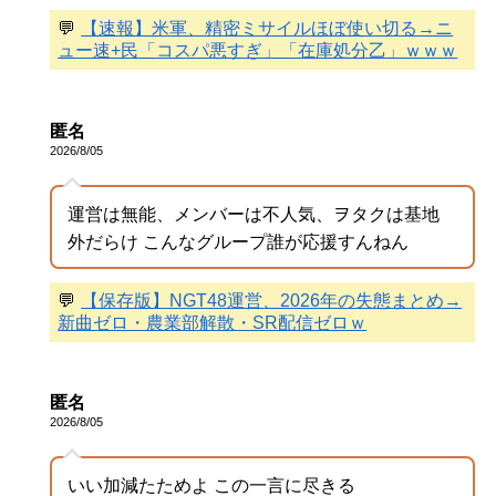
💬
【速報】米軍、精密ミサイルほぼ使い切る→ニ
ュー速+民「コスパ悪すぎ」「在庫処分乙」ｗｗｗ
匿名
2026/8/05
運営は無能、メンバーは不人気、ヲタクは基地
外だらけ こんなグループ誰が応援すんねん
💬
【保存版】NGT48運営、2026年の失態まとめ→
新曲ゼロ・農業部解散・SR配信ゼロｗ
匿名
2026/8/05
いい加減たためよ この一言に尽きる