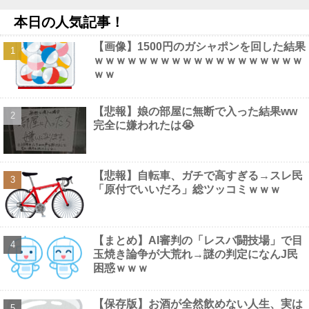
ｗｗｗｗｗｗ
NEW!
本日の人気記事！
【勝利の女神:NIKKE】ねんどろいど「アリス」【本日発売】他
NEW!
【画像】1500円のガシャポンを回した結果
【動画】 三上悠亜さん、乳首ポロリしたまま平常心を装うｗｗｗ
ｗｗｗｗｗｗｗｗｗｗｗｗｗｗｗｗｗｗｗ
ｗｗｗ
NEW!
ｗｗ
全国知事会「外国人は日本人と同じ生活者で、地域の担い手。多
文化共生の実現に国が責任を持って取り組むよう強く要請する」他
NEW!
【悲報】娘の部屋に無断で入った結果ww
人体実験や拷問にまつわる、ガチで怖い話を教えてくれ他
NEW!
完全に嫌われたは😭
【動画】 配信女子さん、飼い猫にお○ぱいを晒されるハプニング
ｗｗｗｗｗｗ
NEW!
【画像】 風俗店のホームページ、見るだけでボッ起してしまうと
話題にｗｗｗｗｗｗ
NEW!
【悲報】自転車、ガチで高すぎる→スレ民
「原付でいいだろ」総ツッコミｗｗｗ
【まとめ】AI審判の「レスバ闘技場」で目
Powered by livedoor 相互RSS
玉焼き論争が大荒れ→謎の判定になんJ民
困惑ｗｗｗ
【保存版】お酒が全然飲めない人生、実は