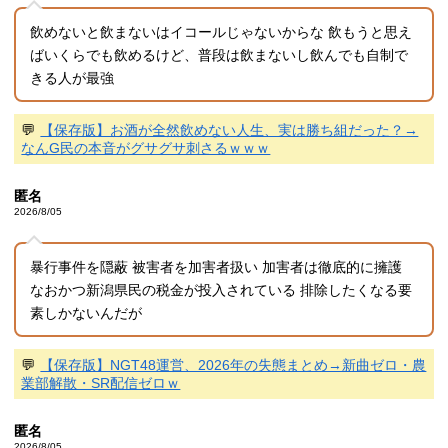
飲めないと飲まないはイコールじゃないからな 飲もうと思え
ばいくらでも飲めるけど、普段は飲まないし飲んでも自制で
きる人が最強
💬
【保存版】お酒が全然飲めない人生、実は勝ち組だった？→
なんG民の本音がグサグサ刺さるｗｗｗ
匿名
2026/8/05
暴行事件を隠蔽 被害者を加害者扱い 加害者は徹底的に擁護
なおかつ新潟県民の税金が投入されている 排除したくなる要
素しかないんだが
💬
【保存版】NGT48運営、2026年の失態まとめ→新曲ゼロ・農
業部解散・SR配信ゼロｗ
匿名
2026/8/05