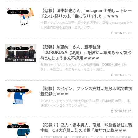
【悲報】田中幹也さん、Instagram全消し→トレー
芸能・スポーツ・Youtuber
ド2スレ祭りの末「乗っ取りでした」ｗｗｗ
中日ドラゴンズの二塁手・田中幹也選手が、深夜にInstagramで中
日関連の投稿を全削除・公式アカウ...
2026.06.23
【朗報】加藤純一さん、新事務所
芸能・スポーツ・Youtuber
「DOROKUSA（泥臭）」を設立→布団ちゃん復帰
&はんじょうさん不採用ｗｗｗｗ
加藤純一（うんこちゃん）さんが新事務所「DOROKUSA（泥
臭）」を設立し、布団ちゃん・もこう・おに...
2026.05.09
【朗報】スペイン、フランス完封→無敗37戦で世界
芸能・スポーツ・Youtuber
新記録にｗｗｗ
FIFAワールドカップ北中米大会は7月14日（日本時間15日）、準
決勝スペイン 2-0 フランスが行...
2026.07.15
【朗報？】巨人・坂本勇人、引退→即監督就任に現
芸能・スポーツ・Youtuber
実味 OB大絶賛→芸スポ民「精神力は草ｗｗｗ」
阿部慎之助監督（47）が電撃辞任したことで、巨人の次期監督問