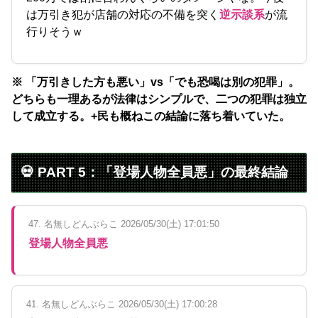
は万引き犯が店舗の対応の不備を突く
逆示談系
が流
行りそうｗ
※ 「万引きした方も悪い」vs「でも恐喝は別の犯罪」。
どちらも一理あるが法律はシンプルで、二つの犯罪は独立
して成立する。+民も概ねこの結論に落ち着いていた。
💀 PART 5：「登場人物全員悪」の最終結論
47. 名無しどんぶらこ 2026/05/30(土) 17:01:50
登場人物全員悪
41. 名無しどんぶらこ 2026/05/30(土) 17:00:28