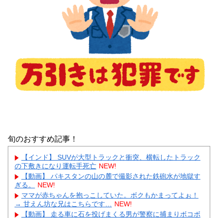
旬のおすすめ記事！
【インド】 SUVが大型トラックと衝突、横転したトラック
の下敷きになり運転手死亡
NEW!
【動画】 パキスタンの山の麓で撮影された鉄砲水が地獄す
ぎる。
NEW!
ママが赤ちゃんを抱っこしていた。ボクもかまってよぉ！
→ 甘えん坊な兄はこちらです…
NEW!
【動画】 走る車に石を投げまくる男が警察に捕まりボコボ