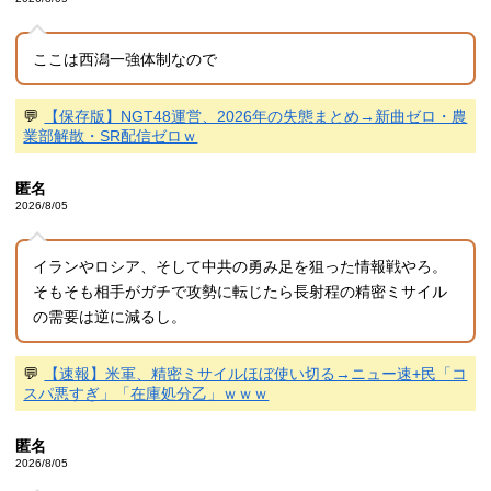
ここは西潟一強体制なので
💬
【保存版】NGT48運営、2026年の失態まとめ→新曲ゼロ・農
業部解散・SR配信ゼロｗ
匿名
2026/8/05
イランやロシア、そして中共の勇み足を狙った情報戦やろ。
そもそも相手がガチで攻勢に転じたら長射程の精密ミサイル
の需要は逆に減るし。
💬
【速報】米軍、精密ミサイルほぼ使い切る→ニュー速+民「コ
スパ悪すぎ」「在庫処分乙」ｗｗｗ
匿名
2026/8/05