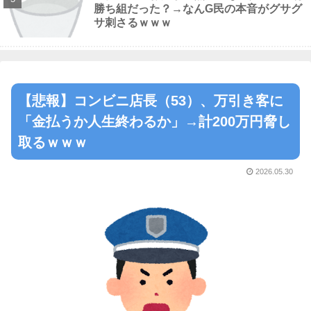
勝ち組だった？→なんG民の本音がグサグ
サ刺さるｗｗｗ
【悲報】コンビニ店長（53）、万引き客に
「金払うか人生終わるか」→計200万円脅し
取るｗｗｗ
2026.05.30