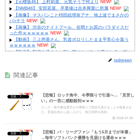
【元櫻坂46】 上村莉菜、元気そうで何より
NEW!
【NMB48】 安部若菜、卒業後は吉本興業に所属
NEW!
【画像】 マスパンこと枡田絵理奈アナ、地上波でまさかの
パ○チラ
NEW!
【画像】 渋谷のナイトプール、谷間とお尻のパラダイスだ
った件ｗｗｗｗｗｗ
NEW!
【動画】 三上悠亜さん、乳首ポロリしたまま平常心を装う
ｗｗｗｗｗｗ
NEW!
【動画】 配信女子さん、飼い猫にお○ぱいを晒されるハプ
ニングｗｗｗｗｗｗ
NEW!
redgreen
【画像】 風俗店のホームページ、見るだけでボッ起してし
まうと話題にｗｗｗｗｗｗ
NEW!
関連記事
【悲報】ロッテ角中、今季限りで引退へ→「見苦し
芸能・スポーツ・Youtuber
い」の一言に感動殺到ｗｗｗ
Powered by livedoor 相互RSS
ロッテ・角中勝也選手が今季限りで現役引退することが報道され
た。育成出身から這い上がり、独立球界出身初...
2026.07.20
【悲報】パ・リーグファン「もう6月までが本番」
芸能・スポーツ・Youtuber
→毎年ソフトバンク優勝を見届ける運命ｗｗｗ