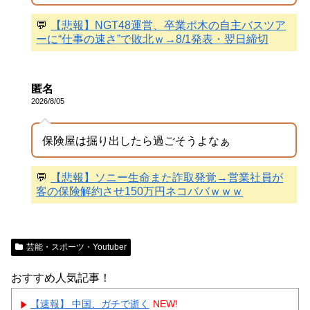
💬
【悲報】NGT48運営、卒業ポ木の自主バスツア
ーに“仕事の速さ”で敗北ｗ→8/1発表・翌日締切
匿名
2026/8/05
保険屋は掘り出したら過ごそうよなぁ
💬
【悲報】ソニー生命また詐取発覚→営業社員が
客の保険解約させ150万円ネコババｗｗｗ
芸能・スポーツ・Youtuber
おすすめ人気記事！
【速報】 中国、ガチで逝く
NEW!