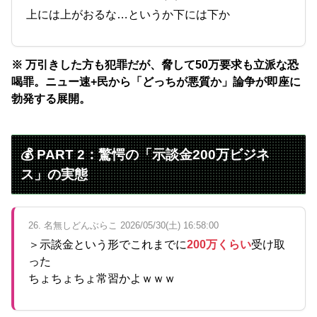
上には上がおるな…というか下には下か
※ 万引きした方も犯罪だが、脅して50万要求も立派な恐
喝罪。ニュー速+民から「どっちが悪質か」論争が即座に
勃発する展開。
💰 PART 2：驚愕の「示談金200万ビジネ
ス」の実態
26. 名無しどんぶらこ 2026/05/30(土) 16:58:00
＞示談金という形でこれまでに
200万くらい
受け取
った
ちょちょちょ常習かよｗｗｗ