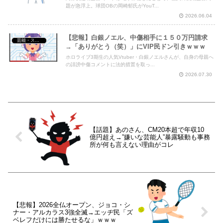
題が急浮上。球団OBの岡崎郁氏がYouT...
2026.06.04
【悲報】白銀ノエル、中傷相手に１５０万円請求
芸能・スポーツ・Youtuber
→「ありがとう（笑）」にVIP民ドン引きｗｗｗ
ホロライブ3期生の人気Vtuber・白銀ノエルさんが、自身の母親へ
の誹謗中傷コメントに法的措置を取っ...
2026.07.30
【話題】あのさん、CM20本超で年収10
億円超え→”嫌いな芸能人”暴露騒動も事務
所が何も言えない理由がコレ
【悲報】2026全仏オープン、ジョコ・シ
ナー・アルカラス3強全滅→エッヂ民「ズ
ベレフだけには勝たせるな」ｗｗｗ