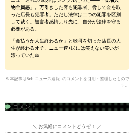
ニュー速+民の総括はシンプルだった——
「登場人
物全員悪」
。万引きした客も犯罪者、脅して金を取
った店長も犯罪者。ただし法律は二つの犯罪を区別
して裁く。被害者感情より先に、自分が法律を守る
必要がある。
「金払うか人生終わるか」と啖呵を切った店長の人
生が終わるオチ、ニュー速+民には笑えない笑いが
漂っていた⚖️
※本記事は5ch ニュース速報+のコメントを引用・整理したもので
す。
コメント
お気軽にコメントどうぞ！