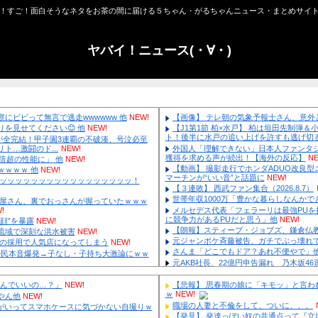
やば！すご！面白そうなネタをお茶の間に届ける
ヤバイ！ニュ
装ヤクザ、まさかの警察にビビって無言で逃走wwwwww 他
NEW!
の御朱印や神社の御守りを見せてください😊 他
NEW!
026総括】3年間の育成が全完結！甲子園3連覇の不破湊、号泣必至
大逆転超名門の宇佐美リト…激闘のド...
NEW!
ィア「PS6はPS5の2倍超の性能に」 他
NEW!
務署が脱税ｗｗｗｗｗｗｗｗｗ 他
NEW!
朝鮮のビアガール、エッッッッッッッッッッッッッッッッッ！
例の美人すぎるおにぎり屋さん、裏でおっさんが握っていたｗｗｗ
ｗｗｗｗｗｗｗｗ
NEW!
青年隊、中居正広の”素顔”を暴露
NEW!
ダムが全開放流。長江流域で深刻な洪水被害
NEW!