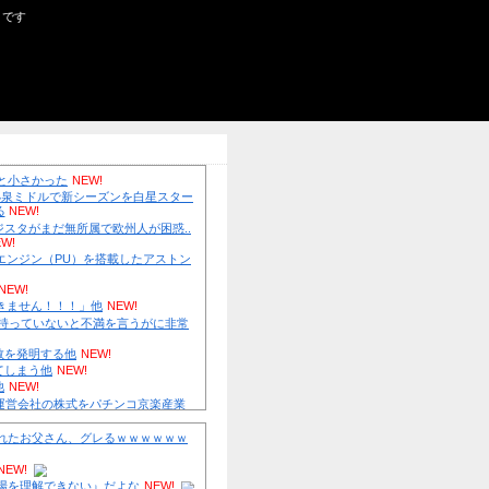
５ちゃん・がるちゃんニュース・まとめサイトです
ース(・∀・)
【画像】 テレ朝の気象予報士さん、意外と小さかった
NEW!
【J1第1節 柏×水戸】 柏は垣田先制弾＆小泉ミドルで新シーズ
ト！後半に水戸の追い上げを許すも逃げ切る
NEW!
外国人「理解できない」日本人ファンタジスタがまだ無所属で欧州
獲得を求める声が続出！【海外の反応】
NEW!
【動画】 撮影走行でホンダADUO改良型エンジン（PU）を搭
マーチンが“いい音”と話題に
NEW!
【３連敗】 西武ファン集合（2026.8.7）
NEW!
世帯年収1000万「豊かな暮らしなんかできません！！！」他
NE
メルセデス代表「フェラーリは最強PUを持っていないと不満を
に競争力があるPUだと思う」他
NEW!
【朗報】スティーブ・ジョブズ、鎌倉仏教を発明する他
NEW!