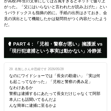
が高校3年生の文章にしては古風すぎるとネットで盛り上
がった。「父にはいらないと言われたが読み上げた」とい
うパラドックスも指摘の的に。手紙の出所はさておき、会
見の演出として機能したかは疑問符がつく内容だったよう
だ。
🥊 PART 4：「児相・警察が悪い」擁護派 vs
「現行犯逮捕という事実は動かない」冷静派
29. 名無しさん＠恐縮です 2026/05/28
なのにワイドショーでは「長女の勘違い」「実は何
も起こってなかった」「児相と警察の勇み足」
なわけあるか
警察は逮捕するにあたって長女だけじゃなくて阿部
本人にも話聞いてるんだよ
んな簡単に逮捕に至るかよ