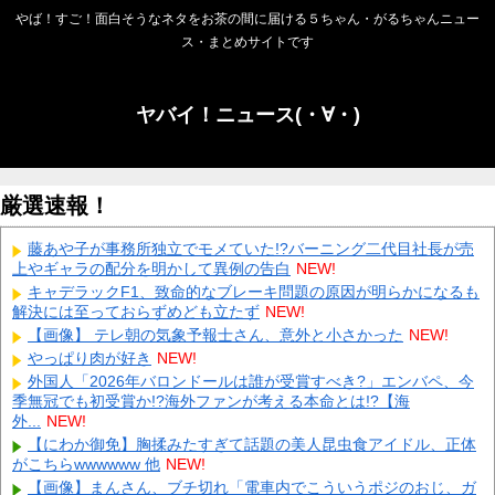
やば！すご！面白そうなネタをお茶の間に届ける５ちゃん・がるちゃんニュー
ス・まとめサイトです
ヤバイ！ニュース(・∀・)
厳選速報！
藤あや子が事務所独立でモメていた!?バーニング二代目社長が売
上やギャラの配分を明かして異例の告白
NEW!
キャデラックF1、致命的なブレーキ問題の原因が明らかになるも
解決には至っておらずめども立たず
NEW!
【画像】 テレ朝の気象予報士さん、意外と小さかった
NEW!
やっぱり肉が好き
NEW!
外国人「2026年バロンドールは誰が受賞すべき?」エンバペ、今
季無冠でも初受賞か!?海外ファンが考える本命とは!?【海
外...
NEW!
【にわか御免】胸揉みたすぎて話題の美人昆虫食アイドル、正体
がこちらwwwwww 他
NEW!
【画像】まんさん、ブチ切れ「電車内でこういうポジのおじ、ガ