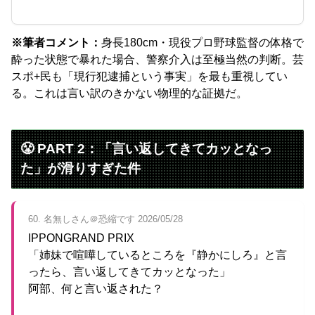
※筆者コメント：
身長180cm・現役プロ野球監督の体格で
酔った状態で暴れた場合、警察介入は至極当然の判断。芸
スポ+民も「現行犯逮捕という事実」を最も重視してい
る。これは言い訳のきかない物理的な証拠だ。
😤 PART 2：「言い返してきてカッとなっ
た」が滑りすぎた件
60. 名無しさん＠恐縮です 2026/05/28
IPPONGRAND PRIX
「姉妹で喧嘩しているところを『静かにしろ』と言
ったら、言い返してきてカッとなった」
阿部、何と言い返された？