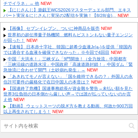
チでイラネ」→ 他
NEW!
【にじさんじ】遊戯王WCS2026マスターデュエル部門、エキス
パート実況＆にじさんじ実況の2配信を実施！【8/28(金)...
NEW!
PS5/その他「ルーンファクトリー6」発表か？24日20時～最新情
報を告知する20周年記念放送を実施 他
NEW!
【画像】 セブンイレブン、ついに神商品を販売
NEW!
昨日のE-楽天のサヨナラエラーｗｗｗｗｗｗｗｗｗｗｗｗ 他
世界初の超伝導量子熱機関…燃料もピストンもない量子エンジン
NEW!
が回った！
NEW!
【悲報】坂口杏里、逃走ｗｗｗｗｗｗｗｗｗｗｗ
NEW!
【速報】 日本赤十字社、韓国に超希少血液Jr(a-)を提供「韓国内
では適合する血液を確保できなかった」※今回で4回目
左翼市民団体、広島では通用せず「人殺しの汚い足で広島の土を
NEW!
踏むな！」→広島県民「お前らの方が汚いんじゃ！」「ワシらが広
中国「大洪水！」三峡ダム「9門開放！（全力放流」中国都市
島...
NEW!
「三峡沿線の道路水没」中国政府「高速道路封鎖！」中国ダム「緊
急放流に合わせて開門（土砂崩れ発生」→
会社「君、転勤ね」→ 男性社員「それなら妻のほうが稼ぎいいん
NEW!
で辞めます」⇒ 結果・・・
NEW!
「あきれてモノが言えない」「国を維持できるの？」外国人の永
住許可要件の厳格化で在日中国人の本音は？
【ネット騒然】 元ジャンポケ斉藤の妻、夫の求刑7年翌日にイン
NEW!
スタ更新！その内容がガチでヤバすぎる…
NEW!
【国連終了危機】国連事務総長が資金難を警告→未払い額を見た
世界3位負担の日本側から厳しい声→では誰が払っていないのか言
【悲報】 とにかくヤりたくてブスと付き合ったらｗｗｗｗｗｗｗ
ｗｗｗｗｗｗｗｗ
え他
NEW!
NEW!
【動画】 ウェットスーツの脱ぎ方を教える動画、何故か900万回
Powered by livedoor 相互RSS
以上再生されてしまう！
NEW!
【画像】 裏垢JD「新しい下着可愛いからみて！」ｗｗｗ
NEW!
【にじさんじ】熱斗くんのガキらしからぬ精神性とかっこよさに
惚れるRei7他
NEW!
【動画】 姫路のイベントで胸チラ
NEW!