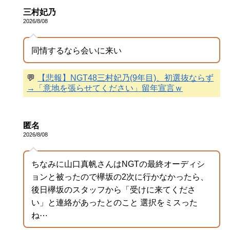
三村妃乃
2026/8/08
同情するなら会いに来い
💬
【悲報】NGT48三村妃乃(9年目)、初選抜ならず
→「意地を張らせてください」留年宣言ｗ
匿名
2026/8/08
ちなみに山口真帆さんはNGTの最終オーディシ
ョンと被ったので欅坂の2次に行かなかったら、
後日欅坂のスタッフから「受けに来てくださ
い」と連絡があったとのこと 選択をミスった
ね⋯