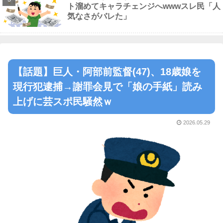
ト溜めてキャラチェンジへwwwスレ民「人
気なさがバレた」
【話題】巨人・阿部前監督(47)、18歳娘を
現行犯逮捕→謝罪会見で「娘の手紙」読み
上げに芸スポ民騒然ｗ
2026.05.29