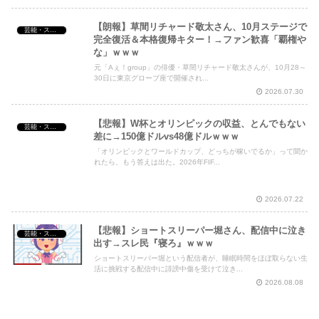
【朗報】草間リチャード敬太さん、10月ステージで
芸能・スポーツ・Youtuber
完全復活＆本格復帰キター！→ファン歓喜「覇権や
な」ｗｗｗ
元「Aぇ！group」の俳優・草間リチャード敬太さんが、10月28～
30日に東京グローブ座で開催され...
2026.07.30
【悲報】W杯とオリンピックの収益、とんでもない
芸能・スポーツ・Youtuber
差に→150億ドルvs48億ドルｗｗｗ
「オリンピックとワールドカップ、どっちが稼いでるか」って聞か
れたら、もう答えは出た。2026年FIF...
2026.07.22
【悲報】ショートスリーパー堀さん、配信中に泣き
芸能・スポーツ・Youtuber
出す→スレ民『寝ろ』ｗｗｗ
ショートスリーパー堀という配信者が、睡眠時間をほぼ取らない生
活に挑戦する配信中に誹謗中傷を受けて泣き...
2026.08.08