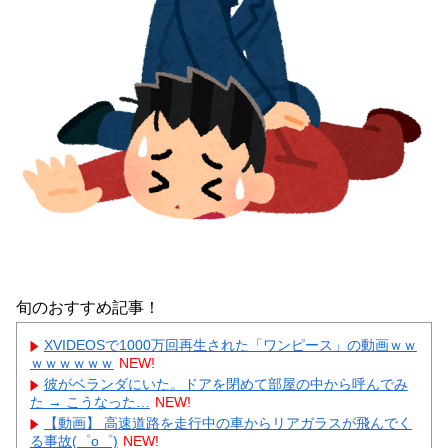
旬のおすすめ記事！
XVIDEOSで1000万回再生された「ワンピース」の動画ｗｗ
ｗｗｗｗｗｗ
NEW!
彼がベランダにいた。ドアを閉めて部屋の中から呼んでみ
た → こうなった…
NEW!
【動画】 高速道路を走行中の車からリアガラスが飛んでく
る事故(゜o゜)
NEW!