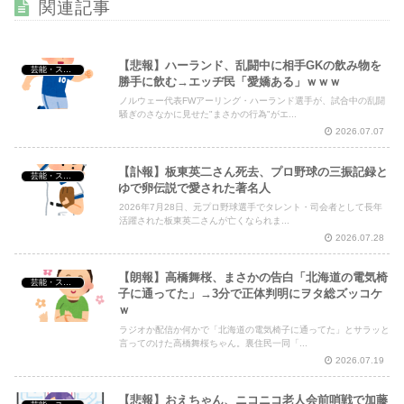
関連記事
【悲報】 佳子さま、あやうく「おパンツ」がお見えになっ
てしまうｗｗｗｗｗ
NEW!
【悲報】ハーランド、乱闘中に相手GKの飲み物を
芸能・スポーツ・Youtuber
勝手に飲む→エッヂ民「愛嬌ある」ｗｗｗ
ノルウェー代表FWアーリング・ハーランド選手が、試合中の乱闘
騒ぎのさなかに見せた"まさかの行為"がエ...
Powered by livedoor 相互RSS
2026.07.07
【訃報】板東英二さん死去、プロ野球の三振記録と
芸能・スポーツ・Youtuber
ゆで卵伝説で愛された著名人
2026年7月28日、元プロ野球選手でタレント・司会者として長年
活躍された板東英二さんが亡くなられま...
2026.07.28
【朗報】高橋舞桜、まさかの告白「北海道の電気椅
芸能・スポーツ・Youtuber
子に通ってた」→3分で正体判明にヲタ総ズッコケ
ｗ
ラジオか配信か何かで「北海道の電気椅子に通ってた」とサラッと
言ってのけた高橋舞桜ちゃん。裏住民一同「...
2026.07.19
【悲報】おえちゃん、ニコニコ老人会前哨戦で加藤