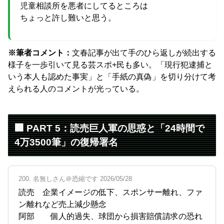
児童相談所を悪者にしてるところは
ちょっと許し難いと思う。
※筆者コメント：
文春記事が出て手のひら返しが続出する
様子を一歩引いて見る芸スポ+民も多い。「現行犯逮捕と
いう本人も認めた事実」と「手紙の真偽」を切り分けて考
えられる人のコメントが光っている。
🏢 PART 5：読売巨人軍の思惑と「24時間で
4万3500筆」の復帰署名
200. 名無しさん＠恐縮です 2026/05/28
読売 企業イメージの低下、スポンサー離れ、ファ
ン離れなど売上減少懸念
阿部 個人的過失、球団から損害賠償請求の恐れ