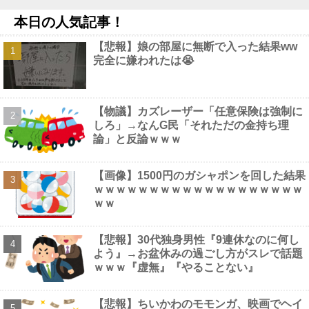
三大レジェンド漫画家「手塚治虫」「藤子F」他
NEW!
本日の人気記事！
ロシアさん、国民の財産を没収しはじめる他
NEW!
【画像】 秘湯ロマンに出てる秦瑞穂、極小パ○ティ尻がHすぎる
【悲報】娘の部屋に無断で入った結果ww
NEW!
完全に嫌われたは😭
【衝撃】ロドリさん、レアル入り目前から一転バルサ加入へ 4年
契約で年俸55億円ｗｗｗｗｗｗｗｗｗｗ他
NEW!
【悲報】 佳子さま、あやうく「おパンツ」がお見えになってしま
うｗｗｗｗｗ
NEW!
【物議】カズレーザー「任意保険は強制に
しろ」→なんG民「それただの金持ち理
論」と反論ｗｗｗ
【画像】1500円のガシャポンを回した結果
Powered by livedoor 相互RSS
ｗｗｗｗｗｗｗｗｗｗｗｗｗｗｗｗｗｗｗ
ｗｗ
【悲報】30代独身男性『9連休なのに何し
よう』→お盆休みの過ごし方がスレで話題
ｗｗｗ『虚無』『やることない』
【悲報】ちいかわのモモンガ、映画でヘイ