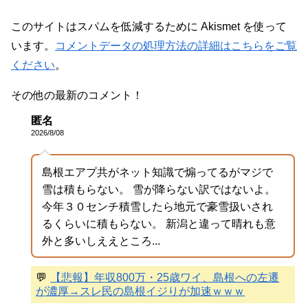
このサイトはスパムを低減するために Akismet を使って
います。
コメントデータの処理方法の詳細はこちらをご覧
ください
。
その他の最新のコメント！
匿名
2026/8/08
島根エアプ共がネット知識で煽ってるがマジで
雪は積もらない。 雪が降らない訳ではないよ。
今年３０センチ積雪したら地元で豪雪扱いされ
るくらいに積もらない。 新潟と違って晴れも意
外と多いしええところ...
💬
【悲報】年収800万・25歳ワイ、島根への左遷
が濃厚→スレ民の島根イジりが加速ｗｗｗ