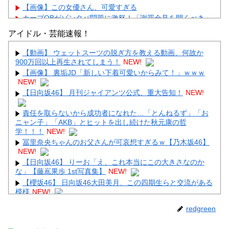
【画像】この女優さん、可愛すぎる
カープOBがゾンタバ問題に激怒！「謝罪会見を開くべき」
「カープファンも怒るで」
アイドル・芸能速報！
【画像】顔100点、体30点の女ｗｗｗ
【動画】 ウェットスーツの脱ぎ方を教える動画、何故か
900万回以上再生されてしまう！
NEW!
【画像】 裏垢JD「新しい下着可愛いからみて！」ｗｗｗ
NEW!
【日向坂46】 月刊ジャイアンツ公式、重大告知！
NEW!
Powered by livedoor 相互RSS
責任を取らないから成功者になれた…「とんねるず」「お
ニャン子」「AKB」とヒットを出し続けた秋元康の哲
学！！！
NEW!
冨里奈央ちゃんのお父さんが可哀想すぎるｗ【乃木坂46】
NEW!
【日向坂46】 りーお「え、これ本当にこの大きさなのか
な」【藤嶌果歩 1st写真集】
NEW!
【櫻坂46】 日向坂46大田美月、この四期生らと交流がある
模様
NEW!
【動画】 姫路のイベントで胸チラ
NEW!
redgreen
【画像】 秘湯ロマンに出てる秦瑞穂、極小パ○ティ尻がHす
ぎる
NEW!