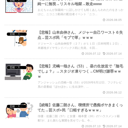
芸能・スポーツ・Youtuber
純一に無視→リスキル地獄→敗走www
おえちゃんが加藤純一に話しかけても軽くあしらわれたのをきっか
けに、ニコニコ動画の配信者イベント「ニコ...
2026.08.05
【悲報】山本由伸さん、メジャー自己ワースト６失
芸能・スポーツ・Youtuber
点→芸スポ民「モブで草」ｗｗｗ
ドジャース・山本由伸投手（２７）が１１日（日本時間１２日）、
本拠地ダイヤモンドバックス戦に先発。６回...
2026.07.12
2026.07.14
【悲報】児嶋一哉さん（53）、昼の生放送で「陰毛
芸能・スポーツ・Youtuber
でしょ？」→スタジオ凍りつく→CM明け謝罪ｗｗ
ｗ
アンジャッシュの児嶋一哉（53）が2026年6月12日、フジテレビ
系の昼番組『ぽかぽか』に生出演中、...
2026.06.12
【続報】佐藤二朗さん、喫煙所で愚痴ボヤきまくっ
芸能・スポーツ・Youtuber
てた→芸スポ+民「口軽すぎるｗｗｗ」
俳優・佐藤二朗（57）と女優・橋本愛（30）の“ハラスメント騒
動”が、また新たな展開を見せている。今...
2026.07.13
2026.07.14