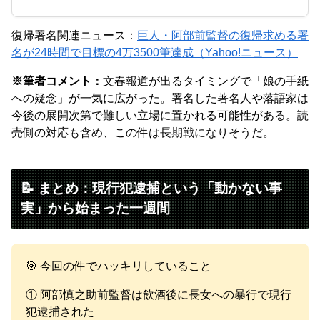
復帰署名関連ニュース：
巨人・阿部前監督の復帰求める署
名が24時間で目標の4万3500筆達成（Yahoo!ニュース）
※筆者コメント：
文春報道が出るタイミングで「娘の手紙
への疑念」が一気に広がった。署名した著名人や落語家は
今後の展開次第で難しい立場に置かれる可能性がある。読
売側の対応も含め、この件は長期戦になりそうだ。
📝 まとめ：現行犯逮捕という「動かない事
実」から始まった一週間
🎯 今回の件でハッキリしていること
① 阿部慎之助前監督は飲酒後に長女への暴行で現行
犯逮捕された