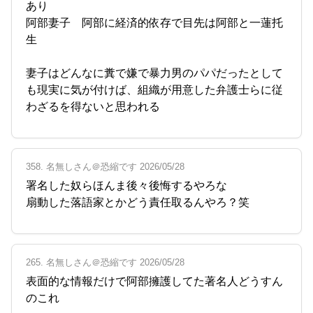
あり
阿部妻子 阿部に経済的依存で目先は阿部と一蓮托
生
妻子はどんなに糞で嫌で暴力男のパパだったとして
も現実に気が付けば、組織が用意した弁護士らに従
わざるを得ないと思われる
358. 名無しさん＠恐縮です 2026/05/28
署名した奴らほんま後々後悔するやろな
扇動した落語家とかどう責任取るんやろ？笑
265. 名無しさん＠恐縮です 2026/05/28
表面的な情報だけで阿部擁護してた著名人どうすん
のこれ