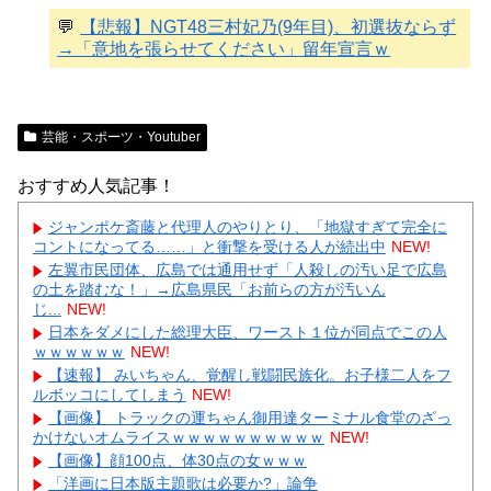
💬
【悲報】NGT48三村妃乃(9年目)、初選抜ならず
→「意地を張らせてください」留年宣言ｗ
芸能・スポーツ・Youtuber
おすすめ人気記事！
ジャンポケ斎藤と代理人のやりとり、「地獄すぎて完全に
コントになってる……」と衝撃を受ける人が続出中
NEW!
左翼市民団体、広島では通用せず「人殺しの汚い足で広島
の土を踏むな！」→広島県民「お前らの方が汚いん
じ...
NEW!
日本をダメにした総理大臣、ワースト１位が同点でこの人
ｗｗｗｗｗｗ
NEW!
【速報】 みいちゃん、覚醒し戦闘民族化。お子様二人をフ
ルボッコにしてしまう
NEW!
【画像】 トラックの運ちゃん御用達ターミナル食堂のざっ
かけないオムライスｗｗｗｗｗｗｗｗｗｗ
NEW!
【画像】顔100点、体30点の女ｗｗｗ
「洋画に日本版主題歌は必要か?」論争