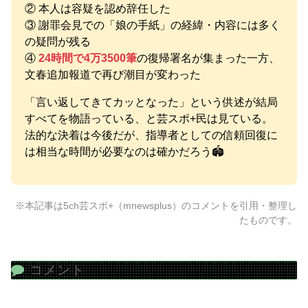
② 本人は容疑を認め辞任した
③ 謝罪会見での「娘の手紙」の経緯・内容には多く
の疑問が残る
④
24時間で4万3500筆
の復帰署名が集まった一方、
文春追加報道で再び潮目が変わった
「言い返してきてカッとなった」という供述が結局
すべてを物語っている、と芸スポ+民は見ている。
法的な決着は今後だが、指導者としての信頼回復に
は相当な時間が必要なのは確かだろう🏟️
※本記事は5ch芸スポ+（mnewsplus）のコメントを引用・整理し
たものです。
コメント