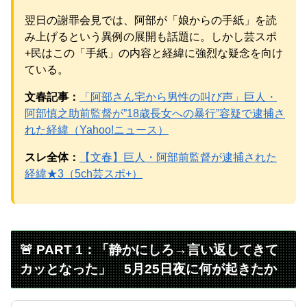
翌日の謝罪会見では、阿部が「娘からの手紙」を読
み上げるという異例の展開も話題に。しかし芸スポ
+民はこの「手紙」の内容と経緯に強烈な疑念を向け
Powered by livedoor 相互RSS
ている。
文春記事：
「阿部さん宅から男性の叫び声」巨人・
阿部慎之助前監督が”18歳長女への暴行”容疑で逮捕さ
れた経緯（Yahoo!ニュース）
スレ全体：
【文春】巨人・阿部前監督が逮捕された
経緯★3（5ch芸スポ+）
🚨 PART 1：「静かにしろ→言い返してきて
カッとなった」 5月25日夜に何が起きたか