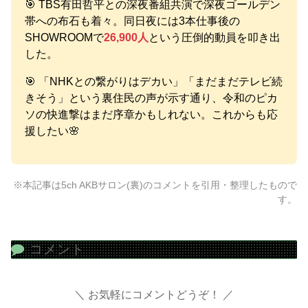
🎯 TBS有田哲平との深夜番組共演で深夜ゴールデン
帯への布石も着々。同日夜には3本仕事後の
SHOWROOMで
26,900人
という圧倒的動員を叩き出
した。
🎯 「NHKとの繋がりはデカい」「まだまだテレビ続
きそう」という裏住民の声が示す通り、令和のピカ
ソの快進撃はまだ序章かもしれない。これからも応
援したい🌸
※本記事は5ch AKBサロン(裏)のコメントを引用・整理したもので
す。
コメント
お気軽にコメントどうぞ！