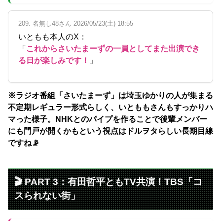
209. 名無し48さん 2026/05/23(土) 18:55
いともも本人のX：
「
これからさいたまーずの一員としてまた出演でき
る日が楽しみです！
」
※ラジオ番組「さいたまーず」は埼玉ゆかりの人が集まる
不定期レギュラー形式らしく、いとももさんもすっかりハ
マった様子。NHKとのパイプを作ることで後輩メンバー
にも門戸が開くかもという視点はドルヲタらしい長期目線
ですね📡
🎬 PART 3：有田哲平ともTV共演！TBS「コ
スられない街」