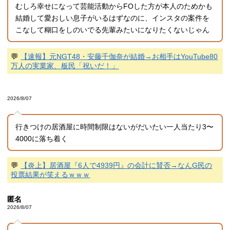
むしろ幸せになって芸能活動からFOした方が本人のためかも
結婚して愛おしい息子がいるはずなのに、インスタの案件を
こなして糊口をしのいでる先輩みたいになりたくないじゃん
💬
【速報】元NGT48・安藤千伽奈が結婚→お相手はYouTube80
万人の実業家、板民「祝いだ！」
2026/8/07
行きつけの居酒屋に時間制限はないがだいたい一人当たり3〜
4000に落ち着く
💬
【炎上】居酒屋『6人で4939円』の会計に賛否→なんG民の
投票結果が笑えるｗｗｗ
匿名
2026/8/07