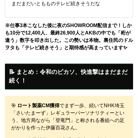
まだまだいともものテレビ続きそうだな
※仕事3本こなした後に夜のSHOWROOM配信まで！しか
も10分で12,400人、最終26,900人とAKBの中でも「桁が
違う」数字を叩き出した。この勢いは本物。裏住民のドル
ヲタも「テレビ続きそう」と期待感が高まっています✨
📝 まとめ：令和のピカソ、快進撃はまだまだ
続く！
🎯
ロート製薬CM獲得
でまず一歩、続いてNHK埼玉
「さいたまーず」レギュラーパーソナリティーとい
う、地方局ながら「登竜門」と称される番組への足
がかりを作った伊藤百花さん。