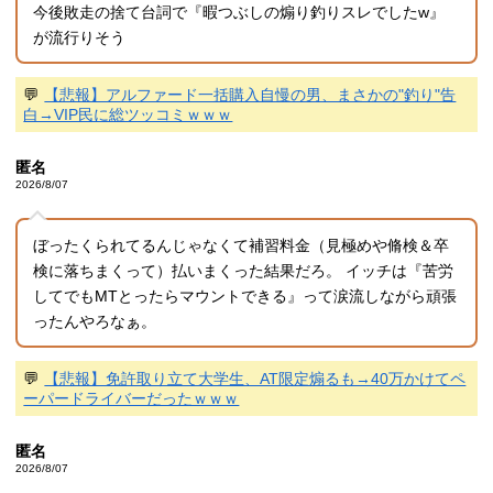
今後敗走の捨て台詞で『暇つぶしの煽り釣りスレでしたw』
が流行りそう
💬
【悲報】アルファード一括購入自慢の男、まさかの"釣り"告
白→VIP民に総ツッコミｗｗｗ
匿名
2026/8/07
ぼったくられてるんじゃなくて補習料金（見極めや脩検＆卒
検に落ちまくって）払いまくった結果だろ。 イッチは『苦労
してでもMTとったらマウントできる』って涙流しながら頑張
ったんやろなぁ。
💬
【悲報】免許取り立て大学生、AT限定煽るも→40万かけてペ
ーパードライバーだったｗｗｗ
匿名
2026/8/07