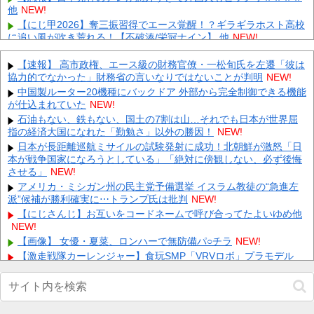
他
NEW!
【にじ甲2026】奪三振習得でエース覚醒！？ギラギラホスト高校
に追い風が吹き荒れる！【不破湊/栄冠ナイン】 他
NEW!
【衝撃】全敵ロックオンレーザーELの火力比較がエグいｗｗｗ
他
【速報】 高市政権、エース級の財務官僚・一松旬氏を左遷「彼は
NEW!
協力的でなかった」財務省の言いなりではないことが判明
NEW!
【悲報】井端ジャパン、最悪の空気のまま解散していた 他
NEW!
中国製ルーター20機種にバックドア 外部から完全制御できる機能
【速報】 『有吉の夏休み』、とんでもない発表をしてしま
が仕込まれていた
NEW!
う！！！！！
NEW!
石油もない、鉄もない、国土の7割は山…それでも日本が世界屈
【画像】 北海道の1500万の中古物件、レベチｗｗｗｗｗｗｗｗ
指の経済大国になれた「勤勉さ」以外の勝因！
NEW!
ｗｗｗｗｗｗｗｗｗｗｗｗ
NEW!
日本が長距離巡航ミサイルの試験発射に成功！北朝鮮が激怒「日
【画像】24歳の人妻さん、露天風呂で撮られるｗｗｗｗｗｗｗｗ
本が戦争国家になろうとしている」「絶対に傍観しない、必ず後悔
ｗｗｗｗｗｗｗｗｗ
NEW!
させる」
NEW!
【悲報】 コロナワクチン打たなかった結果・・・・
NEW!
アメリカ・ミシガン州の民主党予備選挙 イスラム教徒の“急進左
Powered by livedoor 相互RSS
派”候補が勝利確実に⋯トランプ氏は批判
NEW!
【にじさんじ】お互いをコードネームで呼び合ってたよいゆめ他
NEW!
【画像】 女優・夏菜、ロンハーで無防備パ○チラ
NEW!
【激走戦隊カーレンジャー】食玩SMP「VRVロボ」プラモデル
【13時予約開始】他
NEW!
【超画像】 小倉ゆうか（元・小倉優香）が水着グラビア復帰ｗｗ
ｗｗｗ
NEW!
【悲報】消費減税とか言う対した効果もないもので日本経済破滅