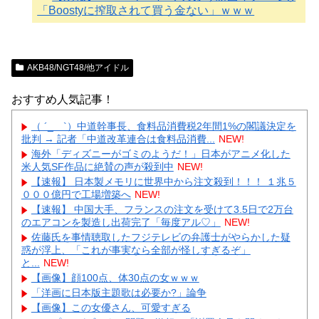
「Boostyに搾取されて買う金ない」ｗｗｗ
AKB48/NGT48/他アイドル
おすすめ人気記事！
（ ´_ゝ`）中道幹事長、食料品消費税2年間1%の閣議決定を
批判 → 記者「中道改革連合は食料品消費...
NEW!
海外「ディズニーがゴミのようだ！」日本がアニメ化した
米人気SF作品に絶賛の声が殺到中
NEW!
【速報】 日本製メモリに世界中から注文殺到！！！ １兆５
０００億円で工場増築へ
NEW!
【速報】 中国大手、フランスの注文を受けて3.5日で2万台
のエアコンを製造し出荷完了「毎度アル♡」
NEW!
佐藤氏を事情聴取したフジテレビの弁護士がやらかした疑
惑が浮上、「これが事実なら全部が怪しすぎるぞ」
と...
NEW!
【画像】顔100点、体30点の女ｗｗｗ
「洋画に日本版主題歌は必要か?」論争
【画像】この女優さん、可愛すぎる