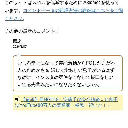
このサイトはスパムを低減するために Akismet を使って
います。
コメントデータの処理方法の詳細はこちらをご覧
ください
。
その他の最新のコメント！
匿名
2026/8/07
むしろ幸せになって芸能活動からFOした方が本
人のためかも 結婚して愛おしい息子がいるはず
なのに、インスタの案件をこなして糊口をしの
いでる先輩みたいになりたくないじゃん
💬
【速報】元NGT48・安藤千伽奈が結婚→お相手
はYouTube80万人の実業家、板民「祝いだ！」