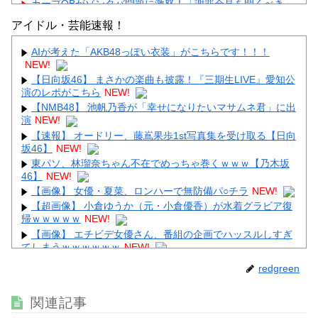
カープOBがゾンタバ問題に激怒！「謝罪会見を開くべき」
「カープファンも怒るで」
アイドル・芸能速報！
【画像】顔100点、体30点の女ｗｗｗ
AIが考えた「AKB48っぽい衣装」がこちらです！！！
NEW!
【日向坂46】 まさかの楽曲も披露！『三期生LIVE』愛知公
演のレポがこちら
NEW!
【NMB48】 池帆乃香が「幸せになりたいマサムネ君」に出
Powered by livedoor 相互RSS
演
NEW!
【速報】 オードリー、藤嶌果歩1st写真集を受け取る【日向
坂46】
NEW!
東パソ、林瑠奈ちゃん不在でめっちゃ巻くｗｗｗ【乃木坂
46】
NEW!
【画像】 女優・夏菜、ロンハーで無防備パ○チラ
NEW!
【超画像】 小倉ゆうか（元・小倉優香）が水着グラビア復
帰ｗｗｗｗｗ
NEW!
【画像】 エチビデ女優さん、番組の企画でハッスルしすぎ
てしまうｗｗｗｗｗｗ
NEW!
【画像】 橋本マナミ、自宅の風呂場でHなパ○ティ姿を見せ
redgreen
つける
NEW!
【悲報】 コロナワクチン打たなかった結果・・・・
NEW!
関連記事