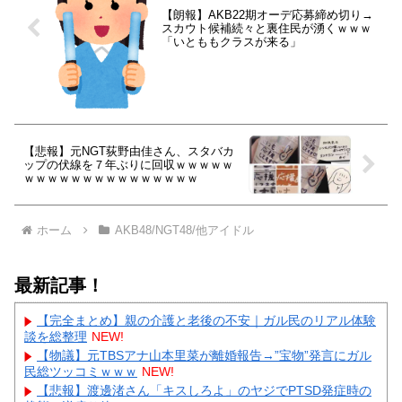
【朗報】AKB22期オーデ応募締め切り→
スカウト候補続々と裏住民が湧くｗｗｗ
「いとももクラスが来る」
【悲報】元NGT荻野由佳さん、スタバカ
ップの伏線を７年ぶりに回収ｗｗｗｗｗ
ｗｗｗｗｗｗｗｗｗｗｗｗｗｗｗ
ホーム
AKB48/NGT48/他アイドル
最新記事！
【完全まとめ】親の介護と老後の不安｜ガル民のリアル体験
談を総整理
NEW!
【物議】元TBSアナ山本里菜が離婚報告→”宝物”発言にガル
民総ツッコミｗｗｗ
NEW!
【悲報】渡邊渚さん「キスしろよ」のヤジでPTSD発症時の