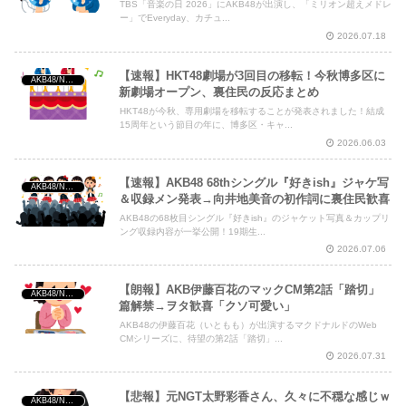
TBS「音楽の日 2026」にAKB48が出演し、「ミリオン超えメドレ
ー」でEveryday、カチュ...
2026.07.18
【速報】HKT48劇場が3回目の移転！今秋博多区に
AKB48/NGT48/他アイドル
新劇場オープン、裏住民の反応まとめ
HKT48が今秋、専用劇場を移転することが発表されました！結成
15周年という節目の年に、博多区・キャ...
2026.06.03
【速報】AKB48 68thシングル『好きish』ジャケ写
AKB48/NGT48/他アイドル
＆収録メン発表→向井地美音の初作詞に裏住民歓喜
AKB48の68枚目シングル『好きish』のジャケット写真＆カップリ
ング収録内容が一挙公開！19期生...
2026.07.06
【朗報】AKB伊藤百花のマックCM第2話「踏切」
AKB48/NGT48/他アイドル
篇解禁→ヲタ歓喜「クソ可愛い」
AKB48の伊藤百花（いともも）が出演するマクドナルドのWeb
CMシリーズに、待望の第2話「踏切」...
2026.07.31
【悲報】元NGT太野彩香さん、久々に不穏な感じｗ
AKB48/NGT48/他アイドル