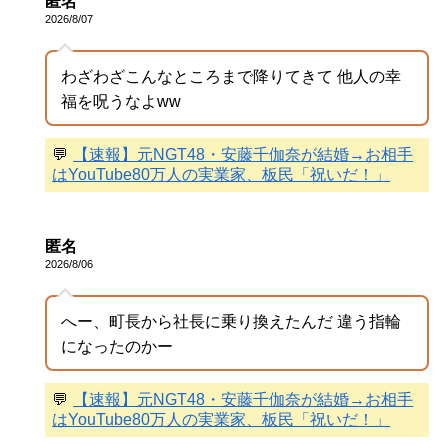
匿名
2026/8/07
わざわざこんなところまで降りてきて 他人の幸
福を呪うなよww
💬
【速報】元NGT48・安藤千伽奈が結婚→お相手
はYouTube80万人の実業家、板民「祝いだ！」
匿名
2026/8/06
へー、町長から社長に乗り換えたんだ 違う指輪
になったのかー
💬
【速報】元NGT48・安藤千伽奈が結婚→お相手
はYouTube80万人の実業家、板民「祝いだ！」