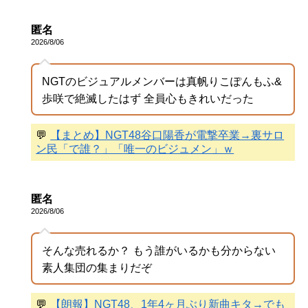
匿名
2026/8/06
NGTのビジュアルメンバーは真帆りこぽんもふ&
歩咲で絶滅したはず 全員心もきれいだった
💬
【まとめ】NGT48谷口陽香が電撃卒業→裏サロ
ン民「で誰？」「唯一のビジュメン」ｗ
匿名
2026/8/06
そんな売れるか？ もう誰がいるかも分からない
素人集団の集まりだぞ
💬
【朗報】NGT48、1年4ヶ月ぶり新曲キタ→でも