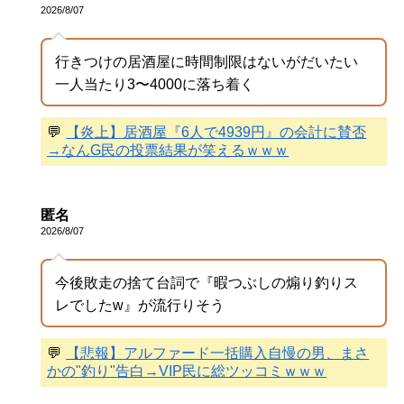
2026/8/07
行きつけの居酒屋に時間制限はないがだいたい
一人当たり3〜4000に落ち着く
💬
【炎上】居酒屋『6人で4939円』の会計に賛否
→なんG民の投票結果が笑えるｗｗｗ
匿名
2026/8/07
今後敗走の捨て台詞で『暇つぶしの煽り釣りス
レでしたw』が流行りそう
💬
【悲報】アルファード一括購入自慢の男、まさ
かの"釣り"告白→VIP民に総ツッコミｗｗｗ