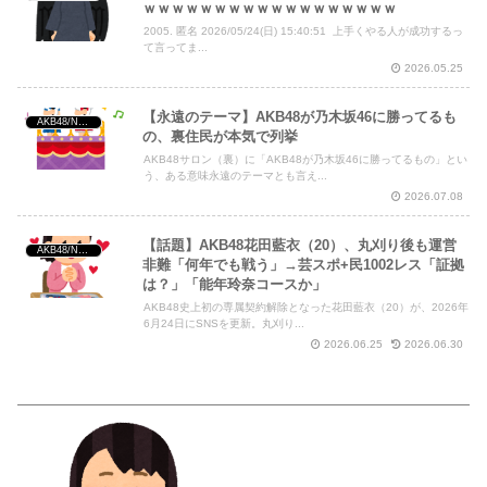
ｗｗｗｗｗｗｗｗｗｗｗｗｗｗｗｗｗｗ
2005. 匿名 2026/05/24(日) 15:40:51 上手くやる人が成功するっ
て言ってま...
2026.05.25
【永遠のテーマ】AKB48が乃木坂46に勝ってるも
AKB48/NGT48/他アイドル
の、裏住民が本気で列挙
AKB48サロン（裏）に「AKB48が乃木坂46に勝ってるもの」とい
う、ある意味永遠のテーマとも言え...
2026.07.08
【話題】AKB48花田藍衣（20）、丸刈り後も運営
AKB48/NGT48/他アイドル
非難「何年でも戦う」→芸スポ+民1002レス「証拠
は？」「能年玲奈コースか」
AKB48史上初の専属契約解除となった花田藍衣（20）が、2026年
6月24日にSNSを更新。丸刈り...
2026.06.25
2026.06.30