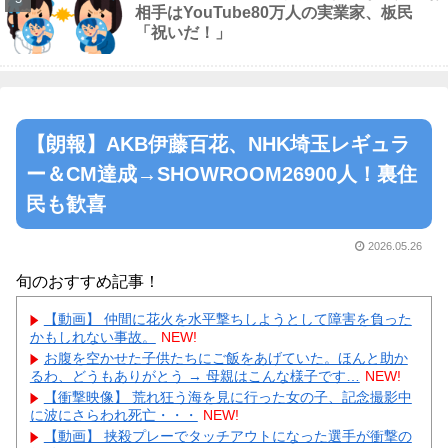
相手はYouTube80万人の実業家、板民
「祝いだ！」
【朗報】AKB伊藤百花、NHK埼玉レギュラ
ー＆CM達成→SHOWROOM26900人！裏住
民も歓喜
2026.05.26
旬のおすすめ記事！
【動画】 仲間に花火を水平撃ちしようとして障害を負った
かもしれない事故。
NEW!
お腹を空かせた子供たちにご飯をあげていた。ほんと助か
るわ、どうもありがとう → 母親はこんな様子です…
NEW!
【衝撃映像】 荒れ狂う海を見に行った女の子、記念撮影中
に波にさらわれ死亡・・・
NEW!
【動画】 挟殺プレーでタッチアウトになった選手が衝撃の