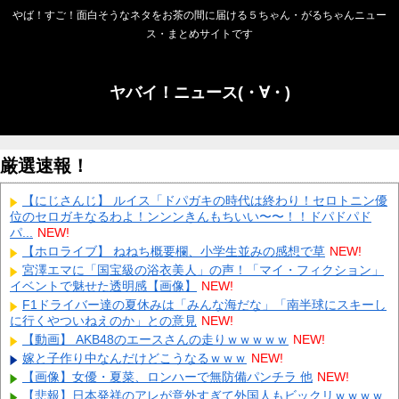
やば！すご！面白そうなネタをお茶の間に届ける５ちゃん・がるちゃんニュー
ス・まとめサイトです
ヤバイ！ニュース(・∀・)
厳選速報！
【にじさんじ】 ルイス「ドパガキの時代は終わり！セロトニン優
位のセロガキなるわよ！ンンンきんもちいい〜〜！！ドパドパド
パ...
NEW!
【ホロライブ】 ねねち概要欄、小学生並みの感想で草
NEW!
宮澤エマに「国宝級の浴衣美人」の声！「マイ・フィクション」
イベントで魅せた透明感【画像】
NEW!
F1ドライバー達の夏休みは「みんな海だな」「南半球にスキーし
に行くやついねえのか」との意見
NEW!
【動画】 AKB48のエースさんの走りｗｗｗｗｗ
NEW!
嫁と子作り中なんだけどこうなるｗｗｗ
NEW!
【画像】女優・夏菜、ロンハーで無防備パンチラ 他
NEW!
【悲報】日本発祥のアレが意外すぎて外国人もビックリｗｗｗｗ