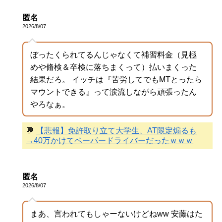
匿名
2026/8/07
ぼったくられてるんじゃなくて補習料金（見極
めや脩検＆卒検に落ちまくって）払いまくった
結果だろ。 イッチは『苦労してでもMTとったら
マウントできる』って涙流しながら頑張ったん
やろなぁ。
💬
【悲報】免許取り立て大学生、AT限定煽るも
→40万かけてペーパードライバーだったｗｗｗ
匿名
2026/8/07
まあ、言われてもしゃーないけどねww 安藤はた