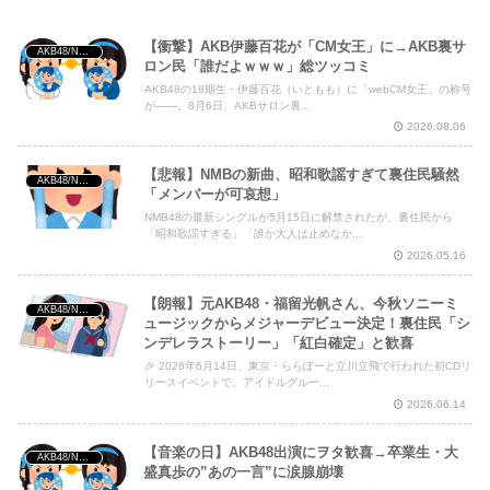
【衝撃】AKB伊藤百花が「CM女王」に→AKB裏サ
AKB48/NGT48/他アイドル
ロン民「誰だよｗｗｗ」総ツッコミ
AKB48の18期生・伊藤百花（いともも）に「webCM女王」の称号
Powered by livedoor 相互RSS
が――。8月6日、AKBサロン裏...
2026.08.06
【悲報】NMBの新曲、昭和歌謡すぎて裏住民騒然
AKB48/NGT48/他アイドル
「メンバーが可哀想」
NMB48の最新シングルが5月15日に解禁されたが、裏住民から
「昭和歌謡すぎる」「誰か大人は止めなか...
2026.05.16
【朗報】元AKB48・福留光帆さん、今秋ソニーミ
AKB48/NGT48/他アイドル
ュージックからメジャーデビュー決定！裏住民「シ
ンデレラストーリー」「紅白確定」と歓喜
🎉 2026年6月14日、東京・ららぽーと立川立飛で行われた初CDリ
リースイベントで、アイドルグルー...
2026.06.14
【音楽の日】AKB48出演にヲタ歓喜→卒業生・大
AKB48/NGT48/他アイドル
盛真歩の”あの一言”に涙腺崩壊