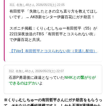
311. 名無し48さん 2026/05/23(土) 22:05
有田哲平 「失敗したときの立ち直り方を教えてほし
いです」 → AKB新センター伊藤百花にガチ助言！
スポニチ掲載：くりぃむしちゅー有田哲平（55）が
22日深夜放送のTBS「有田哲平とコスられない街」
で伊藤百花と共演。
【TVer】有田哲平とコスられない街（見逃し配信）
312. 名無し48さん 2026/05/23(土) 22:07
石原P勇退後に疎遠となっていた
NHKとの繋がりが
できるのはデカい
よ
※くりぃむしちゅーの有田哲平さんにガチ助言をもらうっ
て、それなりの番組規模ですよ。しかも石原P退場後から