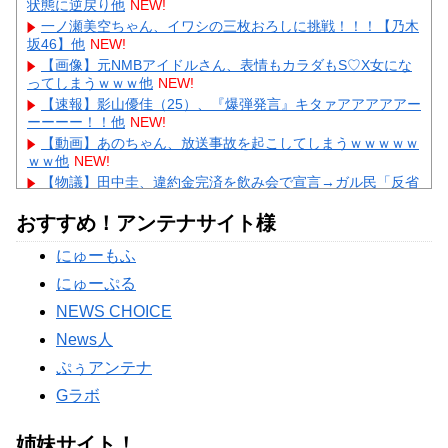
状態に逆戻り他
NEW!
一ノ瀬美空ちゃん、イワシの三枚おろしに挑戦！！！【乃木
坂46】他
NEW!
【画像】元NMBアイドルさん、表情もカラダもS♡X女にな
ってしまうｗｗｗ他
NEW!
【速報】影山優佳（25）、『爆弾発言』キタァアアアアアー
ーーーー！！他
NEW!
【動画】あのちゃん、放送事故を起こしてしまうｗｗｗｗｗ
ｗｗ他
NEW!
【物議】田中圭、違約金完済を飲み会で宣言→ガル民「反省
ゼロ」と大荒れｗｗｗ
NEW!
おすすめ！アンテナサイト様
【物議】広末涼子まさかの地上波復帰→”次男の言葉”にガル
民大激論ｗｗｗ
NEW!
にゅーもふ
【衝撃】｢ブラに5000円は贅沢｣と妻を叱った夫→まさかの
正体にガル民が大激怒ｗｗｗ
にゅーぷる
Powered by livedoor 相互RSS
NEWS CHOICE
News人
ぷぅアンテナ
Gラボ
姉妹サイト！