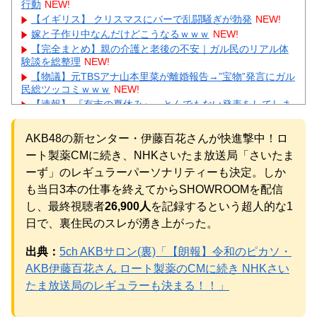
行動
NEW!
【イギリス】 クリスマスにバーで乱闘騒ぎが勃発
NEW!
嫁と子作り中なんだけどこうなるｗｗｗ
NEW!
【完全まとめ】親の介護と老後の不安｜ガル民のリアル体
験談を総整理
NEW!
【物議】元TBSアナ山本里菜が離婚報告→”宝物”発言にガル
民総ツッコミｗｗｗ
NEW!
【速報】 『有吉の夏休み』、とんでもない発表をしてしま
う！！！！！
NEW!
【画像】 北海道の1500万の中古物件、レベチｗｗｗｗｗｗ
AKB48の新センター・伊藤百花さんが快進撃中！ロ
ｗｗｗｗｗｗｗｗｗｗｗｗｗｗ
NEW!
ート製薬CMに続き、NHKさいたま放送局「さいたま
【画像】24歳の人妻さん、露天風呂で撮られるｗｗｗｗｗ
ｗｗｗｗｗｗｗｗｗｗｗｗ
NEW!
ーず」のレギュラーパーソナリティーも決定。しか
【悲報】 コロナワクチン打たなかった結果・・・・
NEW!
も当日3本の仕事を終えてからSHOWROOMを配信
元AKB社長、22億円申告漏れ 乃木坂46運営会社の株式を
し、最終視聴者
26,900人
を記録するという超人的な1
パチンコ京楽産業に譲渡【ノース・リバー】【窪田康志】
日で、裏住民のスレが湧き上がった。
元AKB社長、22億円申告漏れ 乃木坂46運営会社の株式を
パチンコ京楽産業に譲渡【ノース・リバー】【窪田康志】
出典：
5ch AKBサロン(裏)「【朗報】令和のピカソ・
AKB伊藤百花さん ロート製薬のCMに続き NHKさい
たま放送局のレギュラーも決まる！！」