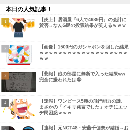
へ他
NEW!
本日の人気記事！
【画像】 エチビデ女優さん、番組の企画でハッスルしすぎてしま
うｗｗｗｗｗｗ
NEW!
【炎上】居酒屋『6人で4939円』の会計に
【悲報】渡邊渚さん「キスしろよ」のヤジでPTSD発症時の状態
賛否→なんG民の投票結果が笑えるｗｗｗ
に逆戻り他
NEW!
ロシア、ウクライナの大規模通販倉庫を攻撃…ワイルドベリーズ
への報復！他
NEW!
【画像】 橋本マナミ、自宅の風呂場でHなパ○ティ姿を見せつけ
【画像】1500円のガシャポンを回した結果
る
NEW!
ｗｗｗｗｗｗｗｗｗｗｗｗｗｗｗｗｗｗｗ
【悲報】 コロナワクチン打たなかった結果・・・・
NEW!
ｗｗ
【悲報】娘の部屋に無断で入った結果ww
完全に嫌われたは😭
Powered by livedoor 相互RSS
【速報】ワンピース5種の飛行能力の謎、
まさかの「イキリ発言でした」オチにエッ
ヂ民困惑ｗｗｗ
【速報】元NGT48・安藤千伽奈が結婚→お