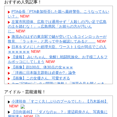
おすすめ人気記事！
PTA会長「PTA参加拒否した親へ最終警告。こうなってもい
い？」
NEW!
左翼市民団体、広島では通用せず「人殺しの汚い足で広島
の土を踏むな！」→広島県民「お前らの方が汚いん
じ...
NEW!
激混みのはずの東京駅で鍵が空いているコインロッカーが
散見、「ラッキー」と思って中を確認してみると……
NEW!
日本をダメにした総理大臣、ワースト１位が同点でこの人
ｗｗｗｗｗｗ
NEW!
【速報】 みいちゃん、覚醒し戦闘民族化。お子様二人をフ
ルボッコにしてしまう
NEW!
【画像】顔100点、体30点の女ｗｗｗ
「洋画に日本版主題歌は必要か?」論争
【画像】この女優さん、可愛すぎる
カープOBがゾンタバ問題に激怒！「謝罪会見を開くべき」
「カープファンも怒るで」
アイドル・芸能速報！
【画像】顔100点、体30点の女ｗｗｗ
小津玲奈 「すごく久しぶりのプールでした」【乃木坂46】
NEW!
【日向坂46】 「ダメなのぉ...？」渡辺莉奈さん、写真集に
興味津々
NEW!