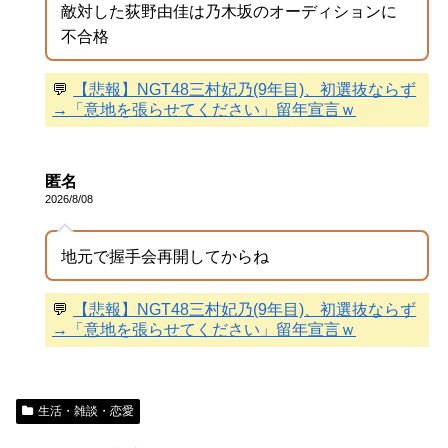
敵対した荻野由佳は乃木坂のオーディションに
不合格
💬
【悲報】NGT48三村妃乃(9年目)、初選抜ならず
→「意地を張らせてください」留年宣言ｗ
匿名
2026/8/08
地元で握手会再開してからね
💬
【悲報】NGT48三村妃乃(9年目)、初選抜ならず
→「意地を張らせてください」留年宣言ｗ
生活・雑談・恋愛