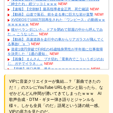
「紳士たれ」総ツッコミｗｗｗ
NEW!
【速報】【北朝鮮】最高指導者金正恩、死亡確認
NEW!
【動画】 山道で落石。前を走る車に巨大な岩が直撃
NEW!
XVIDEOSで1000万回再生された「ワンピース」の動画ｗｗ
ｗｗｗｗｗｗ
NEW!
彼がベランダにいた。ドアを閉めて部屋の中から呼んでみ
た → こうなった…
NEW!
【動画】 高速道路を走行中の車からリアガラスが飛んでく
る事故(゜o゜)
NEW!
資産1億円突破でFIREの45歳独身男性が半年後に仕事復帰
を決意した「1通の通知」
NEW!
【画像】 まんさん、ブチ切れ「電車内でこういうポジのお
じ、ガチでイラネ」→
NEW!
【悲報】坂口杏里、逃走ｗｗｗｗｗｗｗｗｗｗｗ
NEW!
左翼市民団体、広島では通用せず「人殺しの汚い足で広島
の土を踏むな！」→広島県民「お前らの方が汚いんじゃ！」
VIPに音楽クリエイターが集結…？「新曲できたの
「ワシらが広島県民じゃ」
NEW!
だ！」のスレにYouTube URLをポンと貼ったら、な
会社「君、転勤ね」→ 男性社員「それなら妻のほうが稼ぎ
いいんで辞めます」⇒ 結果・・・
NEW!
ぜかどんどん仲間が湧いてきてしまったｗｗｗ AI
【物議】55歳大久保佳代子の性欲告白にガル民総ツッコミ
歌声合成・DTM・ギター弾き語りとジャンルも
→更年期本音大合唱にｗｗｗ
NEW!
様々。しかも全員「のだ」語尾という謎の統一感。
元AKB社長、22億円申告漏れ 乃木坂46運営会社の株式を
VIPの底力を見たのだ。
パチンコ京楽産業に譲渡【ノース・リバー】【窪田康志】