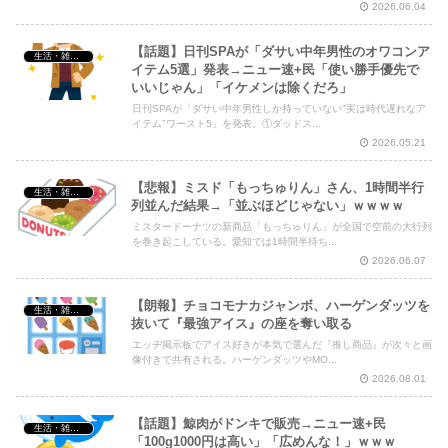
2026.06.04
【話題】日刊SPAが「ダサい中年男性のオワコンア
生活・雑談・恋愛
イテム5選」発表→ニュー速+民「使い勝手優先で
いいじゃん」「イケメンは除くだろ」
日刊SPAが「ダサい中年男性しか持っていない"実は時代遅れなア
イテム"ワースト5」を発表。①ダッドス...
2026.05.21
【悲報】ミスド「もっちゅりん」さん、1時間半行
生活・雑談・恋愛
列並んだ結果→「並ぶほどじゃない」ｗｗｗｗ
ミスタードーナツの新商品「もっちゅりん」が全国で空前の大行列
を巻き起こしている。愛知では1時間半待ち...
2026.06.07
【朗報】チョコモナカジャンボ、ハーゲンダッツを
生活・雑談・恋愛
抜いて『最強アイス』の座を奪い取る
エッヂ掲示板でアイス好きが本気で選んだ『推し商品』が次々と画
像付きで共有される。ハーゲンダッツやMO...
2026.08.01
【話題】鯨肉がドンキで販売→ニュー速+民
生活・雑談・恋愛
「100g1000円は高い」「広めんな！」ｗｗｗ