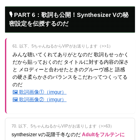
🎙️ PART 6：歌詞も公開！Synthesizer Vの秘
密設定を伝授するのだ
61. 以下、5ちゃんねるからVIPがお送りします（>>1）
みんな聴いてくれてありがとなのだ 歌詞もせっかく
だから貼っておくのだ タイトルに対する内容の深さ
と メロディーと合わせたときのグルーヴ感と 語感
の硬さ柔らかさのバランスをこだわってつくってる
のだ
🖼 歌詞画像①（imgur）
🖼 歌詞画像②（imgur）
70. 以下、5ちゃんねるからVIPがお送りします（>>63）
synthesizer vの花隈千冬なのだ
Adultをフルテンに