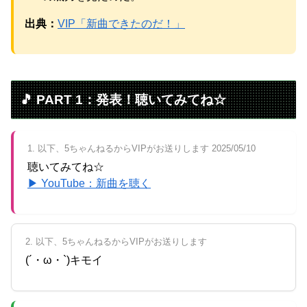
元AKB社長、22億円申告漏れ 乃木坂46運営会社の株式を
出典：
VIP「新曲できたのだ！」
パチンコ京楽産業に譲渡【ノース・リバー】【窪田康志】
🎵 PART 1：発表！聴いてみてね☆
Powered by livedoor 相互RSS
1. 以下、5ちゃんねるからVIPがお送りします 2025/05/10
聴いてみてね☆
▶ YouTube：新曲を聴く
2. 以下、5ちゃんねるからVIPがお送りします
(´・ω・`)キモイ