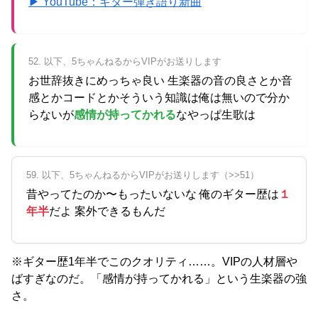
▶ YouTube：ギター弾き語り新曲
52. 以下、5ちゃんねるからVIPがお送りします
お世辞抜きにめっちゃ良い 生楽器の音の良さとか音
感とかコードとかそういう知識は俺は無いので分か
らないが
感情が持ってかれる
なやっぱ生歌は
59. 以下、5ちゃんねるからVIPがお送りします（>>51）
昔やってたのか〜もったいないな 俺のギター歴は
１
年半
だよ 案外できるもんだ
※ギター歴1年半でこのクオリティ……。VIPの人材層や
ばすぎなのだ。「感情が持ってかれる」という生楽器の強
さ。