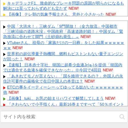
キャデラックF1、致命的なブレーキ問題の原因が明らかになるも
解決には至っておらずめども立たず
NEW!
【画像】 テレ朝の気象予報士さん、意外と小さかった
NEW!
【悲報】つけ麺冷たいとか言っちゃった40代おっさん、暴行で私
人逮捕されるｗｗｗｗ 他
NEW!
中国「大洪水！」三峡ダム「9門開放！（全力放流」中国都市
「三峡沿線の道路水没」中国政府「高速道路封鎖！」中国ダム「緊
休日BBQ上司「ワイくん！焼肉のタレ買ってきてくれる？」ワイ
「！！？」 他
急放流に合わせて開門（土砂崩れ発生」→
NEW!
NEW!
【にじ甲2026】フレン監督「帝国立ロイヤルナイツ学園」夏の県
VTuberさん、祖母の「家族だけの一日葬」をした結果ｗｗｗｗｗ
大会優勝＆インタビューイベントで青特覚醒！集大成のラスト
ｗｗ
NEW!
甲...
NEW!
世界初の超伝導量子熱機関…燃料もピストンもない量子エンジン
が回った！
【画像】YouTubeコメント欄、キレッキレ 他
NEW!
NEW!
西武ドラ１小島大河、試合をひっくり返す逆転２ラン！ 他
【速報】 日本赤十字社、韓国に超希少血液Jr(a-)を提供「韓国内
NEW!
では適合する血液を確保できなかった」※今回で4回目
NEW!
左翼市民団体、広島では通用せず「人殺しの汚い足で広島の土を
踏むな！」→広島県民「お前らの方が汚いんじゃ！」「ワシらが広
「あきれてモノが言えない」「国を維持できるの？」外国人の永
島...
住許可要件の厳格化で在日中国人の本音は？
NEW!
NEW!
会社「君、転勤ね」→ 男性社員「それなら妻のほうが稼ぎいいん
ETCの事をイーティーシーってゆってる奴がいたｗｗｗｗｗｗｗ
で辞めます」⇒ 結果・・・
他
NEW!
NEW!
【画像】 tuki.、お乳の始まりハワイで解禁してしまう
NEW!
Powered by livedoor 相互RSS
『さわらないで小手指くん』最新16巻まですべて「50％ポイント
還元」セール！5,280円分返ってくる！マッサージで女の子が理性
崩壊！アニメ化された過激なお色気ラブコメ他
NEW!
【画像】 ギャル「妹の豊胸お○ぱいおもろすぎ！」ｗｗｗ
NEW!
フジテレビが金の卵を産む鶏を自ら絞め殺した模様、社運を賭け