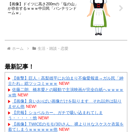
【画像】ドイツに高さ200mの「塩の山」
が存在するｗｗｗ中日民「バンテリンド
ームｗ」
ホーム
生活・雑談・恋愛
最新記事！
【衝撃】巨人・高梨雄平にお泊まり不倫愛報道→ガル民「紳
士たれ」総ツッコミｗｗｗ
NEW!
佐藤二朗、橋本愛との騒動で主演映画が完全白紙へｗｗｗｗ
ｗ他
NEW!
【画像】良いお○ぱい画像だけを貼ります それ以外は貼り
ません他
NEW!
【悲報】ショベルカー、ガチで吸い込まれてしま
う・・・・・他
NEW!
【画像】TWICEのモモ(30)さん、裸よりＨなスケスケ衣装を
着てしまうｗｗｗｗｗｗ他
NEW!