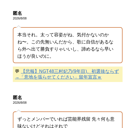
匿名
2026/8/08
本当それ。太って容姿がね、気付かないのか
ね〜。この先無いんだから、歌に自信があるな
ら外へ出て勝負すりゃいいし、諦めるなら早い
ほうが良いのに。
💬
【悲報】NGT48三村妃乃(9年目)、初選抜ならず
→「意地を張らせてください」留年宣言ｗ
匿名
2026/8/08
ずっとメンバーでいれば芸能界残留 先々何も意
味ないけどそれはそれで