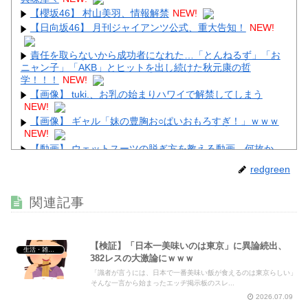
【櫻坂46】 村山美羽、情報解禁
NEW!
Powered by livedoor 相互RSS
【日向坂46】 月刊ジャイアンツ公式、重大告知！
NEW!
責任を取らないから成功者になれた…「とんねるず」「お
ニャン子」「AKB」とヒットを出し続けた秋元康の哲
学！！！
NEW!
【画像】 tuki.、お乳の始まりハワイで解禁してしまう
NEW!
【画像】 ギャル「妹の豊胸お○ぱいおもろすぎ！」ｗｗｗ
NEW!
【動画】 ウェットスーツの脱ぎ方を教える動画、何故か
900万回以上再生されてしまう！
NEW!
redgreen
【画像】 裏垢JD「新しい下着可愛いからみて！」ｗｗｗ
NEW!
関連記事
【動画】 姫路のイベントで胸チラ
NEW!
【検証】「日本一美味いのは東京」に異論続出、
生活・雑談・恋愛
382レスの大激論にｗｗｗ
「識者が言うには、日本で一番美味い飯が食えるのは東京らしい」
Powered by livedoor 相互RSS
そんな一言から始まったエッヂ掲示板のスレ...
2026.07.09