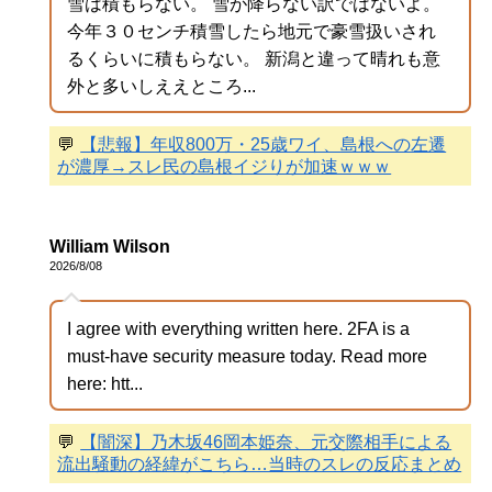
雪は積もらない。 雪が降らない訳ではないよ。
今年３０センチ積雪したら地元で豪雪扱いされ
るくらいに積もらない。 新潟と違って晴れも意
外と多いしええところ...
💬
【悲報】年収800万・25歳ワイ、島根への左遷
が濃厚→スレ民の島根イジりが加速ｗｗｗ
William Wilson
2026/8/08
I agree with everything written here. 2FA is a
must-have security measure today. Read more
here: htt...
💬
【闇深】乃木坂46岡本姫奈、元交際相手による
流出騒動の経緯がこちら…当時のスレの反応まとめ