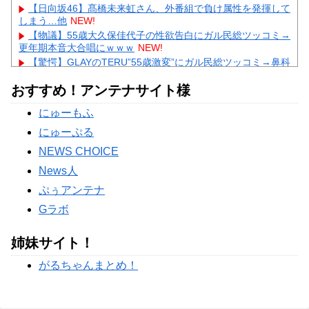
【日向坂46】髙橋未来虹さん、外番組で負け属性を発揮して
しまう…他
NEW!
【物議】55歳大久保佳代子の性欲告白にガル民総ツッコミ→
更年期本音大合唱にｗｗｗ
NEW!
【驚愕】GLAYのTERU”55歳激変”にガル民総ツッコミ→鼻科
学論争に発展ｗｗｗ
NEW!
おすすめ！アンテナサイト様
【物議】辻希美、中2息子の荷造り全代行→ガル民「駄目男
製造」大激論ｗｗｗ
NEW!
にゅーもふ
【衝撃】佐藤佳奈アナ電撃結婚→お相手はレインボー池田、
まさかの退社理由にｗｗｗ
にゅーぷる
Powered by livedoor 相互RSS
NEWS CHOICE
News人
ぷぅアンテナ
Gラボ
姉妹サイト！
がるちゃんまとめ！