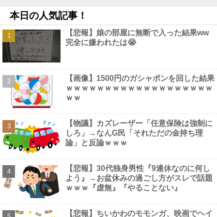
たドル箱コンテンツが御蔵入りになってしまい……他
NEW!
本日の人気記事！
【動画】 ウェットスーツの脱ぎ方を教える動画、何故か900万回
以上再生されてしまう！
NEW!
【悲報】娘の部屋に無断で入った結果ww
【疑問】葬式←まぁわかる 四十九日←いらねぇだろ他
NEW!
完全に嫌われたは😭
【避難所】キッチンカー、から揚げや麺類提供 40代女性「最高、
パン中心の生活には飽き飽きしていて、野菜不足も感じていた」→
時事通信タイトル「パンに飽き飽き」他
NEW!
【画像】 裏垢JD「新しい下着可愛いからみて！」ｗｗｗ
NEW!
【画像】1500円のガシャポンを回した結果
【動画】 姫路のイベントで胸チラ
NEW!
ｗｗｗｗｗｗｗｗｗｗｗｗｗｗｗｗｗｗｗ
ｗｗ
【物議】カズレーザー「任意保険は強制に
しろ」→なんG民「それただの金持ち理
Powered by livedoor 相互RSS
論」と反論ｗｗｗ
【悲報】30代独身男性『9連休なのに何し
よう』→お盆休みの過ごし方がスレで話題
ｗｗｗ『虚無』『やることない』
【悲報】ちいかわのモモンガ、映画でヘイ