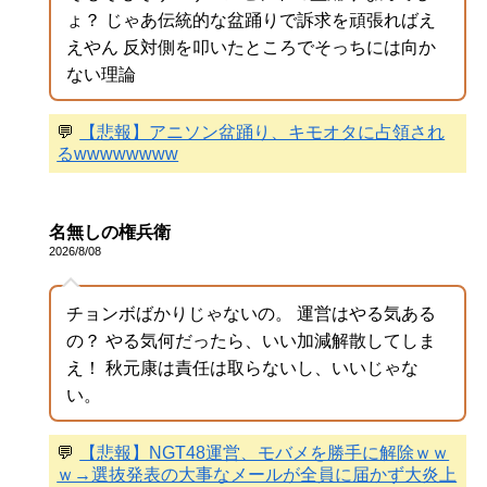
ょ？ じゃあ伝統的な盆踊りで訴求を頑張ればえ
えやん 反対側を叩いたところでそっちには向か
ない理論
💬
【悲報】アニソン盆踊り、キモオタに占領され
るwwwwwwww
名無しの権兵衛
2026/8/08
チョンボばかりじゃないの。 運営はやる気ある
の？ やる気何だったら、いい加減解散してしま
え！ 秋元康は責任は取らないし、いいじゃな
い。
💬
【悲報】NGT48運営、モバメを勝手に解除ｗｗ
ｗ→選抜発表の大事なメールが全員に届かず大炎上