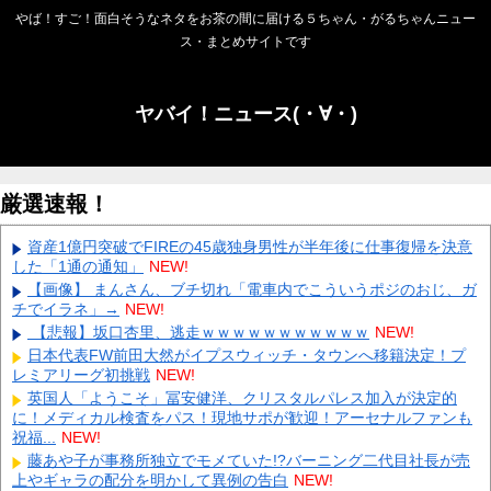
やば！すご！面白そうなネタをお茶の間に届ける５ちゃん・がるちゃんニュー
ス・まとめサイトです
ヤバイ！ニュース(・∀・)
厳選速報！
資産1億円突破でFIREの45歳独身男性が半年後に仕事復帰を決意
した「1通の通知」
NEW!
【画像】 まんさん、ブチ切れ「電車内でこういうポジのおじ、ガ
チでイラネ」→
NEW!
【悲報】坂口杏里、逃走ｗｗｗｗｗｗｗｗｗｗｗ
NEW!
日本代表FW前田大然がイプスウィッチ・タウンへ移籍決定！プ
レミアリーグ初挑戦
NEW!
英国人「ようこそ」冨安健洋、クリスタルパレス加入が決定的
に！メディカル検査をパス！現地サポが歓迎！アーセナルファンも
祝福...
NEW!
藤あや子が事務所独立でモメていた!?バーニング二代目社長が売
上やギャラの配分を明かして異例の告白
NEW!