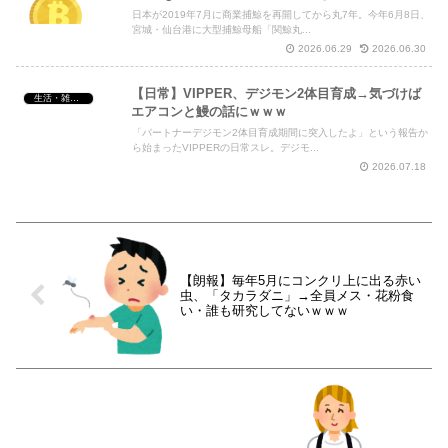
日本が2019年7月に商業捕鯨を再開してから丸7年。今年6月8日、
宮城・仙台港に大型捕鯨母船「関鯨丸...
2026.06.29
2026.06.30
【日常】VIPPER、デジモン2体目育成→気づけば
生活・雑談・恋愛
エアコンと鰻の話にｗｗｗ
「パートナーデジモン2体目育成期間に突入したよ」という報告か
ら始まったVIPPERの日常スレ。デジモ...
2026.07.18
【朗報】毎年5月にコンクリ上に出る赤い
虫、「タカラダニ」→全員メス・花粉食
い・誰も研究してないｗｗｗ