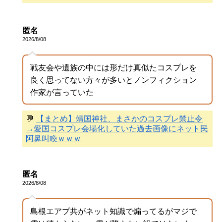
匿名
2026/8/08
戦友会や遺族の中には形だけ真似たコスプレを
良く思ってない方々が多いとノンフィクション
作家が言っていた
💬
【まとめ】靖国神社、まさかのコスプレ禁止令
→愛国コスプレ会場化していた過去画像にネット民
阿鼻叫喚ｗｗｗ
匿名
2026/8/08
島根エアプ共がネット知識で煽ってるがマジで