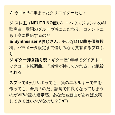
🎵 今回VIPに集まったクリエイターたち：
🥇
スレ主（NEUTRINO使い）
：ハウスジャンルのAI
歌声曲。歌詞のグルーヴ感にこだわり、コメントに
も丁寧に返信するのだ
🥈
Synthesizer Vおじさん
：チルなDTM曲を供養投
稿。パラメータ設定まで惜しみなく共有するプロぶ
り
🥉
ギター弾き語り勢
：ギター歴1年半でダイアトニ
ックコード転調曲。「感情が持ってかれる」と絶賛
される
スプラで8ヶ月サボっても、負のエネルギーで曲を
作っても、全員「のだ」語尾で仲良くなってしまう
のがVIPの謎の連帯感。あなたも新曲があれば投稿
してみてはいかがなのだ？(ﾟ∀ﾟ)