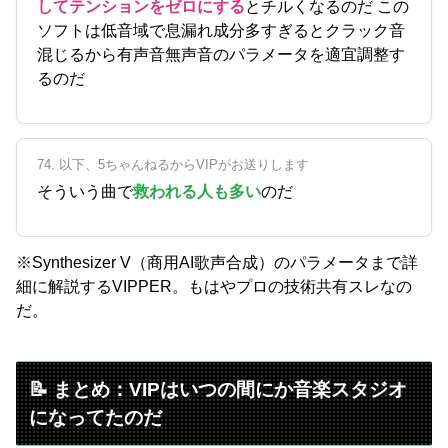
してテンションをゼロにする
とチルくなるのだ この
ソフトは低音域で息漏れ成分多すぎるとクラック音
混じるから有声音無声音のパラメータを適宜調整す
るのだ
74. 以下、5ちゃんねるからVIPがお送りします
そういう曲で
救われる人も多い
のだ
※Synthesizer V（商用AI歌声合成）のパラメータまで詳
細に解説するVIPPER。もはやプロの技術共有スレなの
だ。
📝 まとめ：VIPはいつの間にか音楽スタジオ
になってたのだ