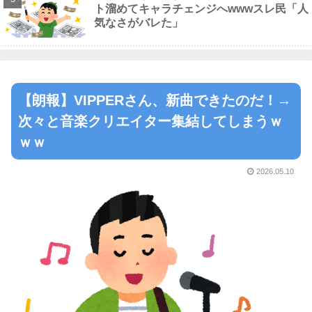
ト溜めてキャラチェンジへwwwスレ民「人
気なさがバレた」
【朗報】VIPPERさん、新曲できたのだ！→
次々と音楽クリエイター集結してしまうｗ
ｗｗ
2026.05.10