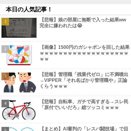
う、不幸なこと利用し悪宣伝する人にしっかり対応を」他
NEW!
本日の人気記事！
【画像】 風俗で毎回こういう"恵体メロン"お姉さん(35)を指名し
てしまうんやが・・・・・・
NEW!
【悲報】娘の部屋に無断で入った結果ww
甲子園初・女性の審判員がデビュー 試合後に涙…「嬉しい気持
完全に嫌われたは😭
ちと絶対失敗しちゃいけない、それだけでした」他
NEW!
なぁ、永久機関ってなんで絶対に作れないん？他
NEW!
【画像】 フリーアナの宇垣美里(35)さん、パンッパンの乳房がエ
□すぎるｗｗｗｗｗｗ
NEW!
【画像】1500円のガシャポンを回した結果
【画像】 避難所の女がHすぎるｗｗｗｗｗ
NEW!
ｗｗｗｗｗｗｗｗｗｗｗｗｗｗｗｗｗｗｗ
ｗｗ
【悲報】管理職「残業代ゼロ」に不満噴出
→VIPPER「それ名ばかり管理職や」正論
Powered by livedoor 相互RSS
くらうｗｗｗ
【悲報】自転車、ガチで高すぎる→スレ民
「原付でいいだろ」総ツッコミｗｗｗ
【まとめ】AI審判の「レスバ闘技場」で目