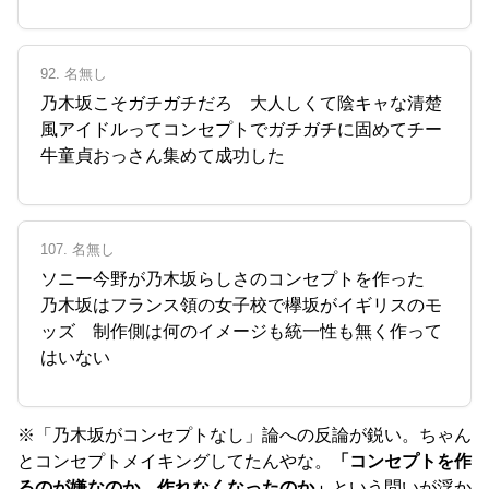
92. 名無し
乃木坂こそガチガチだろ 大人しくて陰キャな清楚
風アイドルってコンセプトでガチガチに固めてチー
牛童貞おっさん集めて成功した
107. 名無し
ソニー今野が乃木坂らしさのコンセプトを作った
乃木坂はフランス領の女子校で欅坂がイギリスのモ
ッズ 制作側は何のイメージも統一性も無く作って
はいない
※「乃木坂がコンセプトなし」論への反論が鋭い。ちゃん
とコンセプトメイキングしてたんやな。
「コンセプトを作
るのが嫌なのか、作れなくなったのか」
という問いが浮か