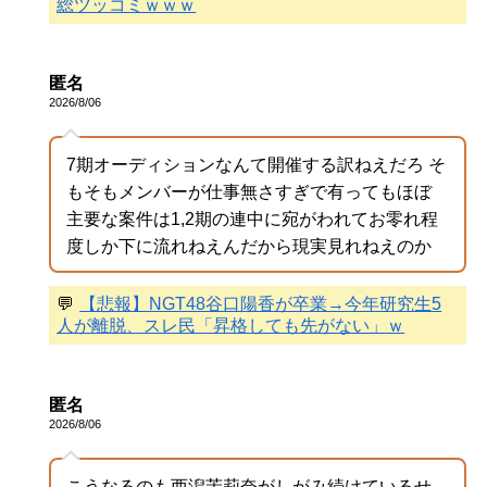
総ツッコミｗｗｗ
匿名
2026/8/06
7期オーディションなんて開催する訳ねえだろ そ
もそもメンバーが仕事無さすぎで有ってもほぼ
主要な案件は1,2期の連中に宛がわれてお零れ程
度しか下に流れねえんだから現実見れねえのか
💬
【悲報】NGT48谷口陽香が卒業→今年研究生5
人が離脱、スレ民「昇格しても先がない」ｗ
匿名
2026/8/06
こうなるのも西潟茉莉奈がしがみ続けているせ