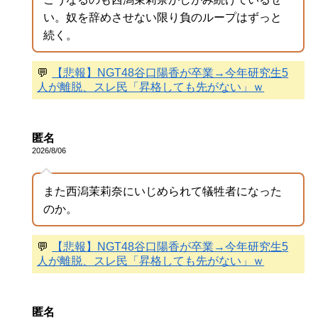
い。奴を辞めさせない限り負のループはずっと
続く。
💬
【悲報】NGT48谷口陽香が卒業→今年研究生5
人が離脱、スレ民「昇格しても先がない」ｗ
匿名
2026/8/06
また西潟茉莉奈にいじめられて犠牲者になった
のか。
💬
【悲報】NGT48谷口陽香が卒業→今年研究生5
人が離脱、スレ民「昇格しても先がない」ｗ
匿名