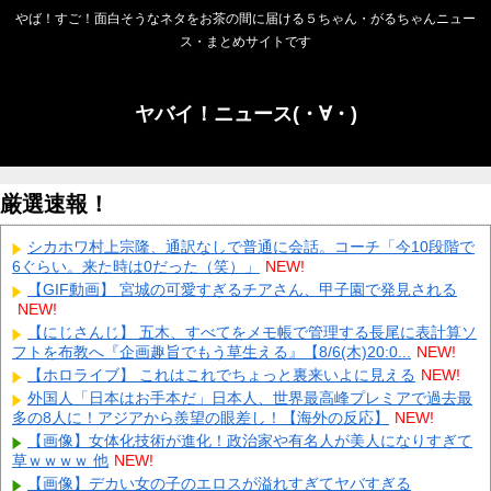
やば！すご！面白そうなネタをお茶の間に届ける５ちゃん・がるちゃんニュー
ス・まとめサイトです
ヤバイ！ニュース(・∀・)
厳選速報！
シカホワ村上宗隆、通訳なしで普通に会話。コーチ「今10段階で
6ぐらい。来た時は0だった（笑）」
NEW!
【GIF動画】 宮城の可愛すぎるチアさん、甲子園で発見される
NEW!
【にじさんじ】 五木、すべてをメモ帳で管理する長尾に表計算ソ
フトを布教へ『企画趣旨でもう草生える』【8/6(木)20:0...
NEW!
【ホロライブ】 これはこれでちょっと裏来いよに見える
NEW!
外国人「日本はお手本だ」日本人、世界最高峰プレミアで過去最
多の8人に！アジアから羨望の眼差し！【海外の反応】
NEW!
【画像】女体化技術が進化！政治家や有名人が美人になりすぎて
草ｗｗｗｗ 他
NEW!
【画像】デカい女の子のエロスが溢れすぎてヤバすぎる