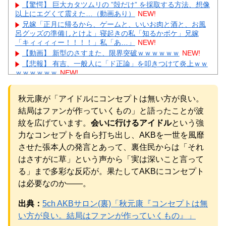
【驚愕】 巨大カタツムリの ”殻だけ” を採取する方法、想像
以上にエグくて震えた…（動画あり）
NEW!
兄嫁「正月に帰るから、ゲームと、いいお肉と酒と、お風
呂グッズの準備しとけよ」寝起きの私「知るかボケ」兄嫁
「キィィィィー！！！！」私「あ…」
NEW!
【動画】 新型のさすまた、限界突破ｗｗｗｗｗｗ
NEW!
【悲報】 有吉、一般人に「ド正論」を叩きつけて炎上ｗｗ
ｗｗｗｗｗｗ
NEW!
【画像】 ワイ「アルファードいいなあ。買いに行くか」店
員「ほいっ見積もりな！」ワイ「金額おかしくね？」←お前
秋元康が「アイドルにコンセプトは無い方が良い。
らもそう思うよな？？？？？
NEW!
結局はファンが作っていくもの」と語ったことが波
【画像】 「キム兄」こと芸人・木村祐一さん（63歳）、最
新の松本人志さんとのツーショットが完全に別人だとネット
紋を広げています。
会いに行けるアイドル
という強
騒然！ 「マジで誰かわからん」...
NEW!
力なコンセプトを自ら打ち出し、AKBを一世を風靡
【続報】三山凌輝、花乃まりあと懲りずに密会継続→ガル
させた張本人の発言とあって、裏住民からは「それ
民「もう何回目だよ」総ツッコミｗｗｗ
NEW!
はさすがに草」という声から「実は深いこと言って
【物議】板倉滉”年収7億円”報道にガル民騒然→トピ乱立に
「もういい」の声もｗｗｗ
NEW!
る」まで多彩な反応が。果たしてAKBにコンセプト
元AKB社長、22億円申告漏れ 乃木坂46運営会社の株式を
は必要なのか——。
パチンコ京楽産業に譲渡【ノース・リバー】【窪田康志】
元AKB社長、22億円申告漏れ 乃木坂46運営会社の株式を
出典：
5ch AKBサロン(裏)「秋元康『コンセプトは無
パチンコ京楽産業に譲渡【ノース・リバー】【窪田康志】
い方が良い。結局はファンが作っていくもの』」