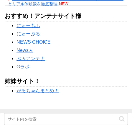
とリアル体験談を徹底整理
NEW!
【物議】藤本美貴の「イケメンってつまらない」発言→ガル
おすすめ！アンテナサイト様
民「庄司は普通にイケメン」総ツッコミｗｗｗ
NEW!
【物議】田中みな実、結婚&妊娠発表後初登場→10cmヒール
にゅーもふ
にガル民総ツッコミｗｗｗ
にゅーぷる
Powered by livedoor 相互RSS
NEWS CHOICE
News人
ぷぅアンテナ
Gラボ
姉妹サイト！
がるちゃんまとめ！