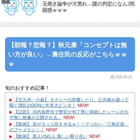
玉焼き論争が大荒れ→謎の判定になんJ民
困惑ｗｗｗ
【朗報？悲報？】秋元康「コンセプトは無
い方が良い」→裏住民の反応がこちらｗｗ
ｗ
2026.05.10
旬のおすすめ記事！
【北九州・小倉】 タクシーの邪魔したり、公共物を蹴って
騒ぐ酒乱のDQNに年末大ビンタ！
NEW!
【話題】 河内長野市で警官が包丁男に発砲したシーンのモ
ザ無し映像が公開される。
NEW!
【動画】 音がカッコ良すぎるｗ！！でっかい「三角定規」
のブーメラン！！
NEW!
【動画】 黒人VS白人 激しい殴り合い
NEW!