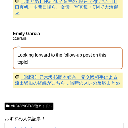
💬
【まとめ】NGT48卒業生の"現在"がすごい→山
口真帆・本間日陽ら、女優・写真集・CMで大活躍
ｗ
Emily Garcia
2026/8/06
Looking forward to the follow-up post on this
topic!
💬
【闇深】乃木坂46岡本姫奈、元交際相手による
流出騒動の経緯がこちら…当時のスレの反応まとめ
AKB48/NGT48/他アイドル
おすすめ人気記事！