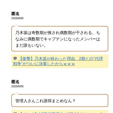
匿名
2026/8/06
乃木坂は奇数期が推され偶数期が干される。ち
なみに偶数期でキャプテンになったメンバーは
まだ誰もいない。
💬
【衝撃】乃木坂が終わった理由、2期との"代理
戦争"がついに決着したからｗｗｗ
匿名
2026/8/06
管理人さんこれ誰得まとめなん？