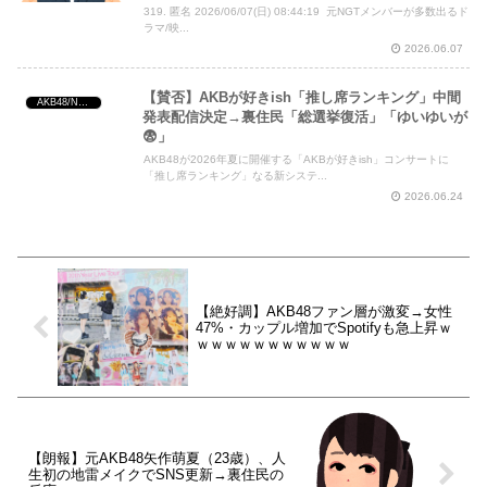
319. 匿名 2026/06/07(日) 08:44:19 元NGTメンバーが多数出るド
ラマ/映...
2026.06.07
【賛否】AKBが好きish「推し席ランキング」中間
AKB48/NGT48/他アイドル
発表配信決定→裏住民「総選挙復活」「ゆいゆいが
😨」
AKB48が2026年夏に開催する「AKBが好きish」コンサートに
「推し席ランキング」なる新システ...
2026.06.24
【絶好調】AKB48ファン層が激変→女性
47%・カップル増加でSpotifyも急上昇ｗ
ｗｗｗｗｗｗｗｗｗｗｗ
【朗報】元AKB48矢作萌夏（23歳）、人
生初の地雷メイクでSNS更新→裏住民の