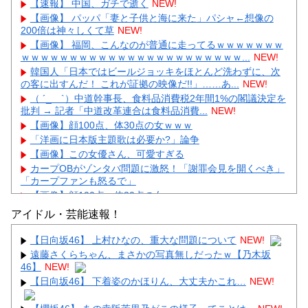
【速報】 中国、ガチで逝く
NEW!
【画像】 パッパ「妻と子供と海に来た」パシャ←想像の
200倍は神々しくて草
NEW!
【画像】 福岡、こんなのが普通に走ってるｗｗｗｗｗｗｗ
ｗｗｗｗｗｗｗｗｗｗｗｗｗｗｗｗｗｗｗｗｗｗｗ...
NEW!
韓国人「日本ではビールジョッキをほとんど洗わずに、次
の客に出すんだ！ これが証拠の映像だ!!」……あ...
NEW!
（ ´_ゝ`）中道幹事長、食料品消費税2年間1%の閣議決定を
批判 → 記者「中道改革連合は食料品消費...
NEW!
【画像】顔100点、体30点の女ｗｗｗ
「洋画に日本版主題歌は必要か?」論争
【画像】この女優さん、可愛すぎる
カープOBがゾンタバ問題に激怒！「謝罪会見を開くべき」
「カープファンも怒るで」
【画像】顔100点、体30点の女ｗｗｗ
アイドル・芸能速報！
【日向坂46】 上村ひなの、重大な問題について
NEW!
遠藤さくらちゃん、まさかの写真無しだったｗ【乃木坂
46】
NEW!
Powered by livedoor 相互RSS
【日向坂46】 下着姿のかほりん、大丈夫かこれ…
NEW!