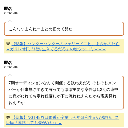
匿名
2026/8/06
こんなつまんねーまとめ初めて見た
💬
【悲報】ハンターハンターのツェリードニヒ、まさかの死亡
→ガリレオ民「絶対生きてるだろ」の総ツッコミｗｗｗ
匿名
2026/8/06
7期オーディションなんて開催する訳ねえだろ そもそもメン
バーが仕事無さすぎで有ってもほぼ主要な案件は1,2期の連中
に宛がわれてお零れ程度しか下に流れねえんだから現実見れ
ねえのか
💬
【悲報】NGT48谷口陽香が卒業→今年研究生5人が離脱、ス
レ民「昇格しても先がない」ｗ