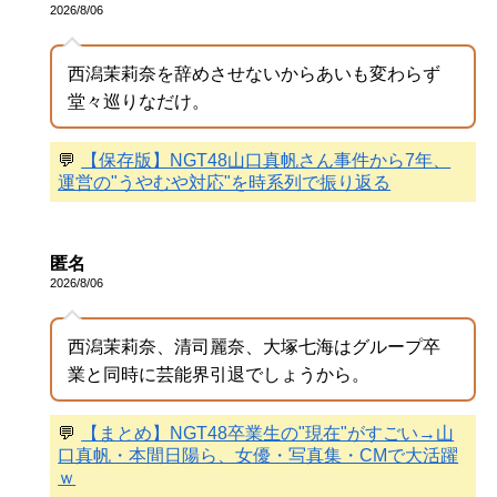
2026/8/06
西潟茉莉奈を辞めさせないからあいも変わらず
堂々巡りなだけ。
💬
【保存版】NGT48山口真帆さん事件から7年、
運営の"うやむや対応"を時系列で振り返る
匿名
2026/8/06
西潟茉莉奈、清司麗奈、大塚七海はグループ卒
業と同時に芸能界引退でしょうから。
💬
【まとめ】NGT48卒業生の"現在"がすごい→山
口真帆・本間日陽ら、女優・写真集・CMで大活躍
ｗ