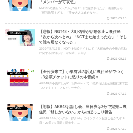
「メンバーが可哀想」
NMB48の最新シングルが5月15日に解禁されたが、裏住民から
「昭和歌謡すぎる」「誰か大人は止めなか...
2026.05.16
【悲報】NGT48・大町佑香が活動休止→裏住民
AKB48/NGT48/他アイドル
「次から次へとw」「NGTまた始まったな」「そし
て誰も居なくなった」
2026年5月17日、NGT48公式サイトにて「大町佑香の今後の活動
に関するお知らせ」が発表。以前よ...
2026.05.17
【全公演来て】小栗有以の訴えに裏住民ザワつく
AKB48/NGT48/他アイドル
→3公演チケットに怒りの本音続々
AKB48の小栗有以がX（旧Twitter）で「出来れば全公演観に来てほ
しいです！！」とKアリーナ公...
2026.07.12
【朗報】AKB48お話し会、当日券は2分で完売→裏
AKB48/NGT48/他アイドル
住民「爺しかいない」からのほっこり報告
AKB48 68thシングル『好きish』のオンラインお話し会が7月19
日・20日の2日間で開催中。...
2026.07.19