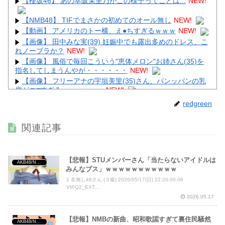
【櫻坂46】 あの幸阪茉里乃がこの様子ってことは...
NEW!
【NMB48】 TIFでまさかの初めてのオール無し
NEW!
【動画】 アメリカのトー横、え●ちすぎるｗｗｗ
NEW!
【画像】 田中みな実(39) 妊娠中でも露出多めのドレス、こ
れノーブラか？
NEW!
【画像】 風俗で毎回こういう"恵体メロン"お姉さん(35)を
指名してしまうんやが・・・・・・
NEW!
【画像】 フリーアナの宇垣美里(35)さん、パンッパンの乳
房がエ□すぎるｗｗｗｗｗｗ
NEW!
【画像】 避難所の女がHすぎるｗｗｗｗｗ
NEW!
redgreen
関連記事
Powered by livedoor 相互RSS
【悲報】STUメンバーさん「当たらないアイドルは
AKB48/NGT48/他アイドル
みんなブス」ｗｗｗｗｗｗｗｗｗｗｗ
1 名無し48さん (３級) 2026/05/17(日) 22:20:00.06
VIPQ2_EXT...
2026.05.17
【悲報】NMBの新曲、昭和歌謡すぎて裏住民騒然
AKB48/NGT48/他アイドル