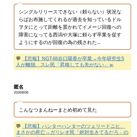
シングルリリースできない（頼らない）状況な
らばお布施してくれるが過去を知っているドル
ヲタにとって距離を置かれてイメージ回復への
障害になってる西潟や大塚に頼らず卒業を促す
ようにするのが回復の為の残された...
💬
【悲報】NGT48谷口陽香が卒業→今年研究生5
人が離脱、スレ民「昇格しても先がない」ｗ
匿名
2026/8/06
こんなつまんねーまとめ初めて見た
💬
【悲報】ハンターハンターのツェリードニヒ、
まさかの死亡→ガリレオ民「絶対生きてるだろ」の