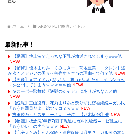
反応
ホーム
AKB48/NGT48/他アイドル
最新記事！
【動画】地上波でえっちな下乳が放送されてしまうwww他
NEW!
【驚愕】優木まおみ、くみっきー、菊地亜美……タレント達
が次々とアジアの国々へ移住する本当の理由って何？他
NEW!
【画像】元アイドル(27)さん、衣服が乱れたえちえちショッ
トを公開してしまうｗｗｗｗｗ他
NEW!
※スーパー歌舞伎『逆襲のシャア』にありがちなこと他
NEW!
【続報】三山凌輝、花乃まりあと懲りずに密会継続→ガル民
「もう何回目だよ」総ツッコミｗｗｗ
NEW!
吉田綾乃クリスティーさん、号泣…【乃木坂46】他
NEW!
【物議】板倉滉”年収7億円”報道にガル民騒然→トピ乱立に
「もういい」の声もｗｗｗ
NEW!
【完全まとめ】がん保険・医療保険は必要？｜ガル民の本音