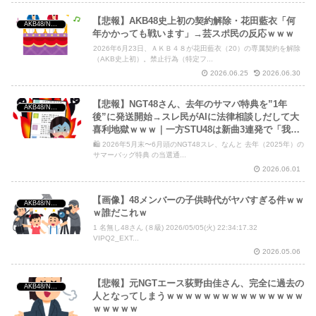
【悲報】AKB48史上初の契約解除・花田藍衣「何
AKB48/NGT48/他アイドル
年かかっても戦います」→芸スポ民の反応ｗｗｗ
2026年6月23日、ＡＫＢ４８が花田藍衣（20）の専属契約を解除
（AKB史上初）。禁止行為（特定フ...
2026.06.25
2026.06.30
【悲報】NGT48さん、去年のサマバ特典を”1年
AKB48/NGT48/他アイドル
後”に発送開始→スレ民がAIに法律相談しだして大
喜利地獄ｗｗｗ｜一方STU48は新曲3連発で「我軍
とほほ」自虐祭り
🛍 2026年5月末〜6月頭のNGT48スレ、なんと 去年（2025年）の
サマーバッグ特典 の当選通...
2026.06.01
【画像】48メンバーの子供時代がヤバすぎる件ｗｗ
AKB48/NGT48/他アイドル
ｗ誰だこれｗ
1 名無し48さん (８級) 2026/05/05(火) 22:34:17.32
VIPQ2_EXT...
2026.05.06
【悲報】元NGTエース荻野由佳さん、完全に過去の
AKB48/NGT48/他アイドル
人となってしまうｗｗｗｗｗｗｗｗｗｗｗｗｗｗｗ
ｗｗｗｗｗ