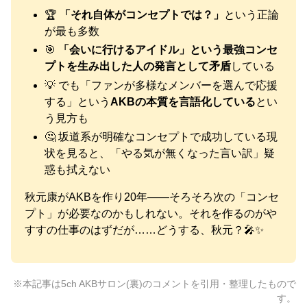
🏆
「それ自体がコンセプトでは？」
という正論
が最も多数
🎯
「会いに行けるアイドル」という最強コンセ
プトを生み出した人の発言として矛盾
している
💡 でも「ファンが多様なメンバーを選んで応援
する」という
AKBの本質を言語化している
とい
う見方も
🤔 坂道系が明確なコンセプトで成功している現
状を見ると、「やる気が無くなった言い訳」疑
惑も拭えない
秋元康がAKBを作り20年——そろそろ次の「コンセ
プト」が必要なのかもしれない。それを作るのがや
すすの仕事のはずだが……どうする、秋元？🎤✨
※本記事は5ch AKBサロン(裏)のコメントを引用・整理したもので
す。