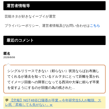
運営者情報等
芸能ネタが好きなイーブイが運営
プライバシーポリシー、運営者情報及びお問い合わせは
こちら
最近のコメント
匿名
2026/8/06
シングルリリースできない（頼らない）状況ならばお布施し
てくれるが過去を知っているドルヲタにとって距離を置かれ
てイメージ回復への障害になってる西潟や大塚に頼らず卒業
を促すようにするのが回復の為の残された...
💬
【悲報】NGT48谷口陽香が卒業→今年研究生5人が離脱、ス
レ民「昇格しても先がない」ｗ