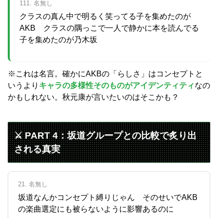
111. 名無し
クラスの真ん中で明るく笑ってる子を集めたのが
AKB クラスの隅っこで一人で静かに本を読んでる
子を集めたのが乃木坂
※これは名言。確かにAKBの「らしさ」はコンセプトと
いうより
キャラの多様性そのものがアイデンティティ
なの
かもしれない。秋元康が言いたいのはそこかも？
⚔️ PART 4：坂道グループとの比較で炙り出
される真実
21. 名無し
坂道なんかコンセプト縛りじゃん そのせいでAKB
の楽曲選定にも被らないように影響あるのに