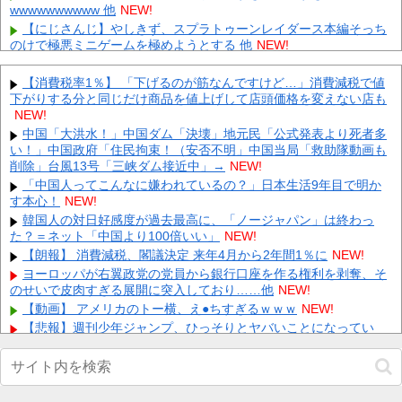
wwwwwwwwww 他
NEW!
【にじさんじ】やしきず、スプラトゥーンレイダース本編そっち
のけで極悪ミニゲームを極めようとする 他
NEW!
【悲報】ゲーフリ新作「ビースト・オブ・リインカーネーショ
ン」、老舗レビューサイトからボロクソ言われてしまう 他
NEW!
【消費税率1％】 「下げるのが筋なんですけど…」消費減税で値
下がりする分と同じだけ商品を値上げして店頭価格を変えない店も
八村塁「ホーバスが監督辞めた？じゃあ代表復帰する！」←これ
ｗｗｗｗｗｗｗｗｗ 他
NEW!
NEW!
兄嫁「正月に帰るから、ゲームと、いいお肉と酒と、お風呂グッ
中国「大洪水！」中国ダム「決壊」地元民「公式発表より死者多
ズの準備しとけよ」寝起きの私「知るかボケ」兄嫁「キィィィィ
い！」中国政府「住民拘束！（安否不明」中国当局「救助隊動画も
ー！...
削除」台風13号「三峡ダム接近中」→
NEW!
NEW!
【動画】 新型のさすまた、限界突破ｗｗｗｗｗｗ
「中国人ってこんなに嫌われているの？」日本生活9年目で明か
NEW!
す本心！
NEW!
【悲報】 有吉、一般人に「ド正論」を叩きつけて炎上ｗｗｗｗｗ
ｗｗｗ
韓国人の対日好感度が過去最高に、「ノージャパン」は終わっ
NEW!
た？＝ネット「中国より100倍いい」
NEW!
【画像】 ワイ「アルファードいいなあ。買いに行くか」店員「ほ
いっ見積もりな！」ワイ「金額おかしくね？」←お前らもそう思
【朗報】 消費減税、閣議決定 来年4月から2年間1％に
NEW!
う...
NEW!
ヨーロッパが右翼政党の党員から銀行口座を作る権利を剥奪、そ
のせいで皮肉すぎる展開に突入しており……他
【画像】 「キム兄」こと芸人・木村祐一さん（63歳）、最新の松
NEW!
本人志さんとのツーショットが完全に別人だとネット騒然！
【動画】 アメリカのトー横、え●ちすぎるｗｗｗ
NEW!
「...
NEW!
【悲報】週刊少年ジャンプ、ひっそりとヤバいことになってい
た・・・他
NEW!
Powered by livedoor 相互RSS
【画像】 田中みな実(39) 妊娠中でも露出多めのドレス、これノー
ブラか？
NEW!
【速報】小沢一郎氏「デニーにはなんの責任もないのにかわいそ