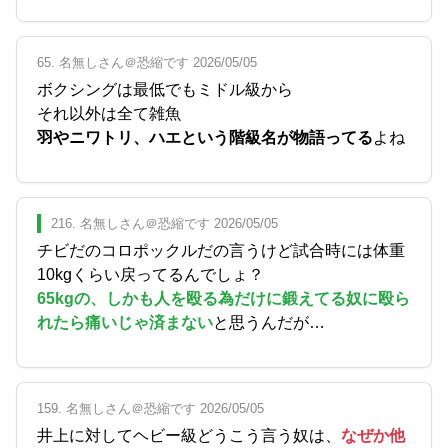
65. 名無しさん＠恐縮です 2026/05/05
ボクシングは最低でもミドル級から
それ以外は全て雑魚
羽やニワトリ、ハエという階級名が物語ってる
よね
216. 名無しさん＠恐縮です 2026/05/05
チビだのコロポックルだの言うけど試合時には体重
10kgくらい戻ってるんでしょ？
65kgの、しかも人を殴る為だけに鍛えてる奴に殴ら
れたら痛いじゃ済まない
と思うんだが…
159. 名無しさん＠恐縮です 2026/05/05
井上に対してヘビー級どうこう言う奴は、
なぜか他