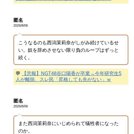
匿名
2026/8/06
こうなるのも西潟茉莉奈がしがみ続けているせ
い。奴を辞めさせない限り負のループはずっと
続く。
💬
【悲報】NGT48谷口陽香が卒業→今年研究生5
人が離脱、スレ民「昇格しても先がない」ｗ
匿名
2026/8/06
また西潟茉莉奈にいじめられて犠牲者になった
のか。