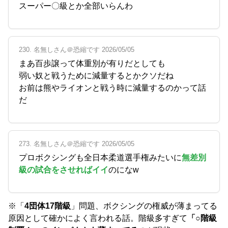
スーパー〇級とか全部いらんわ
230. 名無しさん＠恐縮です 2026/05/05
まあ百歩譲って体重別が有りだとしても
弱い奴と戦うために減量するとかクソだね
お前は熊やライオンと戦う時に減量するのかって話
だ
273. 名無しさん＠恐縮です 2026/05/05
プロボクシングも全日本柔道選手権みたいに
無差別
級の試合をさせればイイ
のになw
※「
4団体17階級
」問題、ボクシングの権威が薄まってる
原因として確かによく言われる話。階級多すぎて
「○階級