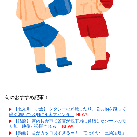
旬のおすすめ記事！
【北九州・小倉】 タクシーの邪魔したり、公共物を蹴って
騒ぐ酒乱のDQNに年末大ビンタ！
NEW!
【話題】 河内長野市で警官が包丁男に発砲したシーンのモ
ザ無し映像が公開される。
NEW!
【動画】 音がカッコ良すぎるｗ！！でっかい「三角定規」