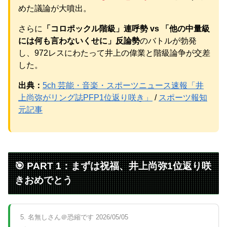
パチンコ京楽産業に譲渡【ノース・リバー】【窪田康志】
めた議論が大噴出。
さらに
「コロポックル階級」連呼勢 vs 「他の中量級
には何も言わないくせに」反論勢
のバトルが勃発
し、972レスにわたって井上の偉業と階級論争が交差
Powered by livedoor 相互RSS
した。
出典：
5ch 芸能・音楽・スポーツニュース速報「井
上尚弥がリング誌PFP1位返り咲き」
/
スポーツ報知
元記事
🎯 PART 1：まずは祝福、井上尚弥1位返り咲
きおめでとう
5. 名無しさん＠恐縮です 2026/05/05