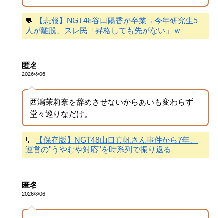
💬
【悲報】NGT48谷口陽香が卒業→今年研究生5
人が離脱、スレ民「昇格しても先がない」ｗ
匿名
2026/8/06
西潟茉莉奈を辞めさせないからあいも変わらず
堂々巡りなだけ。
💬
【保存版】NGT48山口真帆さん事件から7年、
運営の"うやむや対応"を時系列で振り返る
匿名
2026/8/06