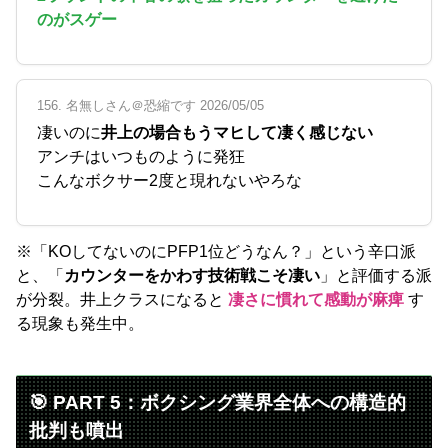
のがスゲー
156. 名無しさん＠恐縮です 2026/05/05
凄いのに
井上の場合もうマヒして凄く感じない
アンチはいつものように発狂
こんなボクサー2度と現れないやろな
※「KOしてないのにPFP1位どうなん？」という辛口派
と、「
カウンターをかわす技術戦こそ凄い
」と評価する派
が分裂。井上クラスになると
凄さに慣れて感動が麻痺
す
る現象も発生中。
🎯 PART 5：ボクシング業界全体への構造的
批判も噴出