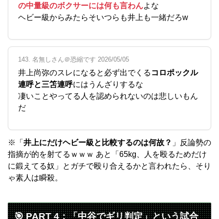
の中量級のボクサーには何も言わん
よな
ヘビー級からみたらそいつらも井上も一緒だろw
143. 名無しさん＠恐縮です 2026/05/05
井上尚弥のスレになると必ず出でくる
コロポックル
連呼と三笘連呼
にはうんざりするな
凄いことやってる人を認められないのは悲しいもん
だ
※「
井上にだけヘビー級と比較するのは何故？
」反論勢の
指摘が的を射てるｗｗｗ あと「65kg、人を殴るためだけ
に鍛えてる奴」とガチで殴り合えるかと言われたら、そり
ゃ素人は瞬殺。
🎯 PART 4：「中谷でギリ判定」という試合