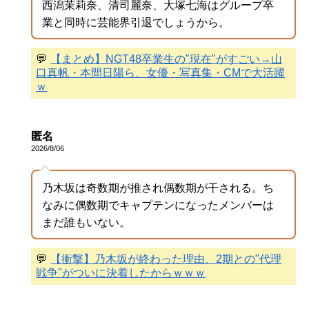
西潟茉莉奈、清司麗奈、大塚七海はグループ卒
業と同時に芸能界引退でしょうから。
💬
【まとめ】NGT48卒業生の"現在"がすごい→山
口真帆・本間日陽ら、女優・写真集・CMで大活躍
ｗ
匿名
2026/8/06
乃木坂は奇数期が推され偶数期が干される。ち
なみに偶数期でキャプテンになったメンバーは
まだ誰もいない。
💬
【衝撃】乃木坂が終わった理由、2期との"代理
戦争"がついに決着したからｗｗｗ