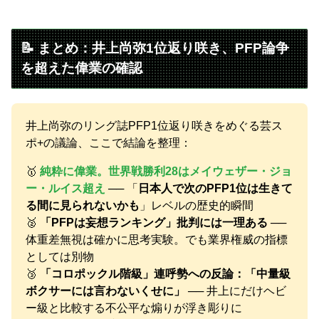
📝 まとめ：井上尚弥1位返り咲き、PFP論争
を超えた偉業の確認
井上尚弥のリング誌PFP1位返り咲きをめぐる芸ス
ポ+の議論、ここで結論を整理：
🥇
純粋に偉業。世界戦勝利28はメイウェザー・ジョ
ー・ルイス超え
── 「
日本人で次のPFP1位は生きて
る間に見られないかも
」レベルの歴史的瞬間
🥈
「PFPは妄想ランキング」批判には一理ある
──
体重差無視は確かに思考実験。でも業界権威の指標
としては別物
🥉
「コロポックル階級」連呼勢への反論：「中量級
ボクサーには言わないくせに」
── 井上にだけヘビ
ー級と比較する不公平な煽りが浮き彫りに