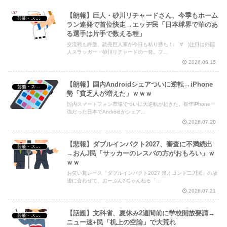
【朗報】巨人・砂川リチャードさん、今季もホーム
芸能・スポーツ・Youtuber
Powered by livedoor 相互RSS
ラン連発で首位快走→エッヂ民「日本球界で華のあ
る選手は片手で数える程」
交流戦も終盤、読売巨人軍が今日も粘り勝ち！(゚∀゚)注目は外国
人スラッガー・砂川リチャードの一発。フ...
2026.06.15
【朗報】国内Androidシェアついに逆転→iPhone
芸能・スポーツ・Youtuber
勢「貧乏人が増えた」ｗｗｗ
国内スマートフォン市場でついに大逆転が起きた。長年iPhone一
強だった日本でAndroidがシェア...
2026.07.20
【悲報】ダブルインパクト2027、審査に不満続出
芸能・スポーツ・Youtuber
→おんJ民「サッカーのレスバの方がおもろい」ｗ
ｗｗ
お笑い賞レース「ダブルインパクト2027 漫才コント二刀流」の放
送に合わせて、おーぷん2ちゃんねる「...
2026.07.21
【話題】文科省、夏休み2週間前に学校開放要請→
芸能・スポーツ・Youtuber
ニュー速+民「机上の空論」で大荒れ