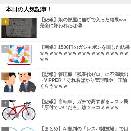
う、不幸なこと利用し悪宣伝する人にしっかり対応を」他
NEW!
本日の人気記事！
【画像】 風俗で毎回こういう"恵体メロン"お姉さん(35)を指名し
てしまうんやが・・・・・・
NEW!
【悲報】娘の部屋に無断で入った結果ww
甲子園初・女性の審判員がデビュー 試合後に涙…「嬉しい気持
完全に嫌われたは😭
ちと絶対失敗しちゃいけない、それだけでした」他
NEW!
なぁ、永久機関ってなんで絶対に作れないん？他
NEW!
【画像】 フリーアナの宇垣美里(35)さん、パンッパンの乳房がエ
□すぎるｗｗｗｗｗｗ
NEW!
【画像】1500円のガシャポンを回した結果
【画像】 避難所の女がHすぎるｗｗｗｗｗ
NEW!
ｗｗｗｗｗｗｗｗｗｗｗｗｗｗｗｗｗｗｗ
ｗｗ
【悲報】管理職「残業代ゼロ」に不満噴出
→VIPPER「それ名ばかり管理職や」正論
Powered by livedoor 相互RSS
くらうｗｗｗ
【悲報】自転車、ガチで高すぎる→スレ民
「原付でいいだろ」総ツッコミｗｗｗ
【まとめ】AI審判の「レスバ闘技場」で目