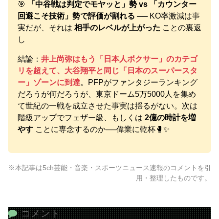
🎯
「中谷戦は判定でモヤッと」勢 vs 「カウンター
回避こそ技術」勢で評価が割れる
── KO率激減は事
実だが、それは
相手のレベルが上がった
ことの裏返
し
結論：
井上尚弥はもう「日本人ボクサー」のカテゴ
リを超えて、大谷翔平と同じ「日本のスーパースタ
ー」ゾーンに到達
。PFPがファンタジーランキング
だろうが何だろうが、東京ドーム5万5000人を集め
て世紀の一戦を成立させた事実は揺るがない。次は
階級アップでフェザー級、もしくは
2億の時計を増
やす
ことに専念するのか──偉業に乾杯🥊✨
※本記事は5ch芸能・音楽・スポーツニュース速報のコメントを引
用・整理したものです。
コメント