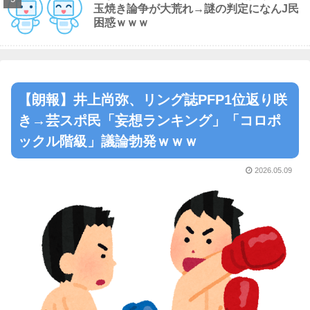
玉焼き論争が大荒れ→謎の判定になんJ民
困惑ｗｗｗ
【朗報】井上尚弥、リング誌PFP1位返り咲
き→芸スポ民「妄想ランキング」「コロポ
ックル階級」議論勃発ｗｗｗ
2026.05.09