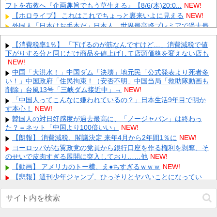
フトを布教へ『企画趣旨でもう草生える』【8/6(木)20:0...
NEW!
【ホロライブ】 これはこれでちょっと裏来いよに見える
NEW!
外国人「日本はお手本だ」日本人、世界最高峰プレミアで過去最
多の8人に！アジアから羨望の眼差し！【海外の反応】
NEW!
仏F1記者「アロンソが2年契約延長に向けアストンマーチンに年
【消費税率1％】 「下げるのが筋なんですけど…」消費減税で値
間4000万ユーロ（約72.8億円）を要求」
下がりする分と同じだけ商品を値上げして店頭価格を変えない店も
NEW!
NEW!
【動画】 新型のさすまた、限界突破ｗｗｗｗｗｗ
NEW!
中国「大洪水！」中国ダム「決壊」地元民「公式発表より死者多
【悲報】 有吉、一般人に「ド正論」を叩きつけて炎上ｗｗｗｗｗ
い！」中国政府「住民拘束！（安否不明」中国当局「救助隊動画も
ｗｗｗ
NEW!
削除」台風13号「三峡ダム接近中」→
NEW!
【画像】 ワイ「アルファードいいなあ。買いに行くか」店員「ほ
「中国人ってこんなに嫌われているの？」日本生活9年目で明か
いっ見積もりな！」ワイ「金額おかしくね？」←お前らもそう思
す本心！
NEW!
う...
NEW!
韓国人の対日好感度が過去最高に、「ノージャパン」は終わっ
【画像】 「キム兄」こと芸人・木村祐一さん（63歳）、最新の松
た？＝ネット「中国より100倍いい」
NEW!
本人志さんとのツーショットが完全に別人だとネット騒然！
「...
【朗報】 消費減税、閣議決定 来年4月から2年間1％に
NEW!
NEW!
【凄すぎる】 力士の嫁に美人が多い理由→「これ」だったｗｗｗ
ヨーロッパが右翼政党の党員から銀行口座を作る権利を剥奪、そ
ｗｗｗｗ
のせいで皮肉すぎる展開に突入しており……他
NEW!
NEW!
【動画】 アメリカのトー横、え●ちすぎるｗｗｗ
NEW!
Powered by livedoor 相互RSS
【悲報】週刊少年ジャンプ、ひっそりとヤバいことになってい
た・・・他
NEW!
【画像】 田中みな実(39) 妊娠中でも露出多めのドレス、これノー
ブラか？
NEW!
【速報】小沢一郎氏「デニーにはなんの責任もないのにかわいそ