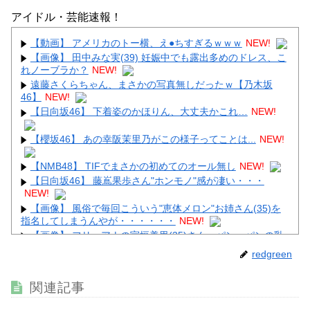
【画像】顔100点、体30点の女ｗｗｗ
アイドル・芸能速報！
【動画】 アメリカのトー横、え●ちすぎるｗｗｗ
NEW!
【画像】 田中みな実(39) 妊娠中でも露出多めのドレス、こ
れノーブラか？
NEW!
遠藤さくらちゃん、まさかの写真無しだったｗ【乃木坂
Powered by livedoor 相互RSS
46】
NEW!
【日向坂46】 下着姿のかほりん、大丈夫かこれ…
NEW!
【櫻坂46】 あの幸阪茉里乃がこの様子ってことは...
NEW!
【NMB48】 TIFでまさかの初めてのオール無し
NEW!
【日向坂46】 藤嶌果歩さん"ホンモノ"感が凄い・・・
NEW!
【画像】 風俗で毎回こういう"恵体メロン"お姉さん(35)を
指名してしまうんやが・・・・・・
NEW!
【画像】 フリーアナの宇垣美里(35)さん、パンッパンの乳
房がエ□すぎるｗｗｗｗｗｗ
NEW!
redgreen
【画像】 避難所の女がHすぎるｗｗｗｗｗ
NEW!
関連記事