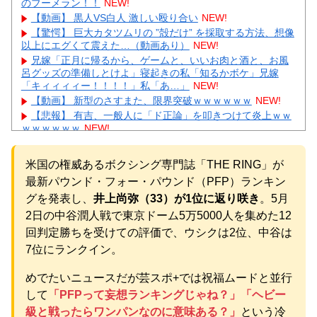
のブーメラン！！
NEW!
【動画】 黒人VS白人 激しい殴り合い
NEW!
【驚愕】 巨大カタツムリの ”殻だけ” を採取する方法、想像
以上にエグくて震えた…（動画あり）
NEW!
兄嫁「正月に帰るから、ゲームと、いいお肉と酒と、お風
呂グッズの準備しとけよ」寝起きの私「知るかボケ」兄嫁
「キィィィィー！！！！」私「あ…」
NEW!
【動画】 新型のさすまた、限界突破ｗｗｗｗｗｗ
NEW!
【悲報】 有吉、一般人に「ド正論」を叩きつけて炎上ｗｗ
ｗｗｗｗｗｗ
NEW!
【画像】 ワイ「アルファードいいなあ。買いに行くか」店
員「ほいっ見積もりな！」ワイ「金額おかしくね？」←お前
米国の権威あるボクシング専門誌「THE RING」が
らもそう思うよな？？？？？
NEW!
最新パウンド・フォー・パウンド（PFP）ランキン
【画像】 「キム兄」こと芸人・木村祐一さん（63歳）、最
新の松本人志さんとのツーショットが完全に別人だとネット
グを発表し、
井上尚弥（33）が1位に返り咲き
。5月
騒然！ 「マジで誰かわからん」...
NEW!
2日の中谷潤人戦で東京ドーム5万5000人を集めた12
【続報】三山凌輝、花乃まりあと懲りずに密会継続→ガル
回判定勝ちを受けての評価で、ウシクは2位、中谷は
民「もう何回目だよ」総ツッコミｗｗｗ
NEW!
7位にランクイン。
【物議】板倉滉”年収7億円”報道にガル民騒然→トピ乱立に
「もういい」の声もｗｗｗ
NEW!
めでたいニュースだが芸スポ+では祝福ムードと並行
元AKB社長、22億円申告漏れ 乃木坂46運営会社の株式を
パチンコ京楽産業に譲渡【ノース・リバー】【窪田康志】
して
「PFPって妄想ランキングじゃね？」「ヘビー
元AKB社長、22億円申告漏れ 乃木坂46運営会社の株式を
級と戦ったらワンパンなのに意味ある？」
という冷