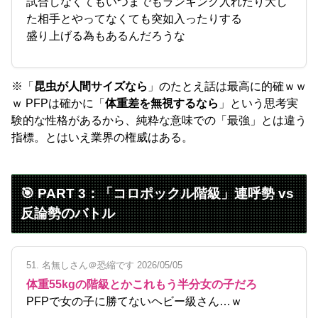
試合しなくてもいつまでもランキング入れたり大し
た相手とやってなくても突如入ったりする
盛り上げる為もあるんだろうな
※「
昆虫が人間サイズなら
」のたとえ話は最高に的確ｗｗ
ｗ PFPは確かに「
体重差を無視するなら
」という思考実
験的な性格があるから、純粋な意味での「最強」とは違う
指標。とはいえ業界の権威はある。
🎯 PART 3：「コロポックル階級」連呼勢 vs
反論勢のバトル
51. 名無しさん＠恐縮です 2026/05/05
体重55kgの階級とかこれもう半分女の子だろ
PFPで女の子に勝てないヘビー級さん…ｗ