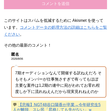
このサイトはスパムを低減するために Akismet を使って
います。
コメントデータの処理方法の詳細はこちらをご覧
ください
。
その他の最新のコメント！
匿名
2026/8/06
7期オーディションなんて開催する訳ねえだろ そ
もそもメンバーが仕事無さすぎで有ってもほぼ
主要な案件は1,2期の連中に宛がわれてお零れ程
度しか下に流れねえんだから現実見れねえのか
💬
【悲報】NGT48谷口陽香が卒業→今年研究生5
人が離脱、スレ民「昇格しても先がない」ｗ