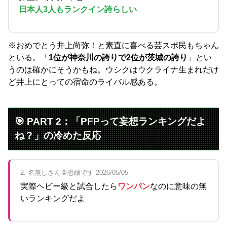
日本人3人もランクイン誇らしい
※おめでとう井上尚弥！と素直に喜べる芸スポ民もちゃん
といる。「
1位が神奈川の誇りで2位が茨城の誇り
」とい
うのは確かにそうかもね。ウシクはウクライナ生まれだけ
ど井上にとっての宿命のライバル感ある。
🎯 PART 2：「PFPって妄想ランキングだよ
ね？」の冷めた反応
2. 名無しさん＠恐縮です 2026/05/05
実際ヘビー級と試合したら
ワンパン
なのに意味の無
いランキングだよ