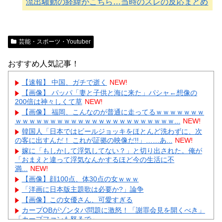
流出騒動の経緯がこちら…当時のスレの反応まとめ
芸能・スポーツ・Youtuber
おすすめ人気記事！
【速報】 中国、ガチで逝く
NEW!
【画像】 パッパ「妻と子供と海に来た」パシャ←想像の
200倍は神々しくて草
NEW!
【画像】 福岡、こんなのが普通に走ってるｗｗｗｗｗｗｗ
ｗｗｗｗｗｗｗｗｗｗｗｗｗｗｗｗｗｗｗｗｗｗｗ...
NEW!
韓国人「日本ではビールジョッキをほとんど洗わずに、次
の客に出すんだ！ これが証拠の映像だ!!」……あ...
NEW!
嫁に「もしかして浮気してない？」と切り出された。俺が
「おまえと違って浮気なんかするほど今の生活に不
満...
NEW!
【画像】顔100点、体30点の女ｗｗｗ
「洋画に日本版主題歌は必要か?」論争
【画像】この女優さん、可愛すぎる
カープOBがゾンタバ問題に激怒！「謝罪会見を開くべき」
「カープファンも怒るで」