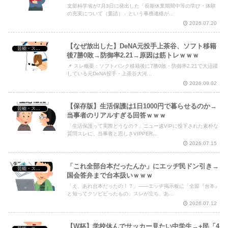
文部科学省が7月3日に発出した「長期休業期間中等の学び・体験
の充実について（要請）」という事務連絡が...
2026.07.20
【なぜ放出した】DeNA元投手上茶谷、ソフト移籍
芸能・スポーツ・Youtuber
後7勝0敗→防御率2.21→原因は筋トレｗｗｗ
📌 スレ概要：ソフトバンク移籍後に7勝0敗・防御率2.21で大活躍
している元DeNA投手・上茶谷大河...
2026.08.02
【保存版】生活保護は1日1000円で暮らせるのか→
芸能・スポーツ・Youtuber
当事者のリアルすぎる回答ｗｗｗ
「生活保護って実際どうなの？」ニュー速VIPに投下された素朴な
質問スレに、当事者と思しきVIPPER...
2026.07.15
「これ全部台本だったんか」にエッヂ民ドン引き→
芸能・スポーツ・Youtuber
国会答弁まで台本扱いｗｗｗ
「え、あれ台本だったの！？」——エッヂ掲示板に「全部『台本』
と知ってクソビビったもの」スレが立ち、あ...
2026.07.12
【W杯】学校休んでサッカー見たい中学生→+民「4