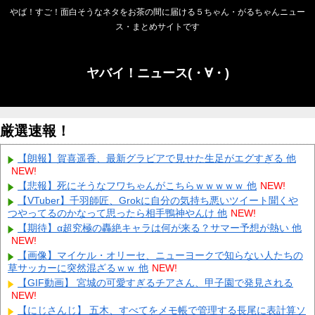
やば！すご！面白そうなネタをお茶の間に届ける５ちゃん・がるちゃんニュー
ス・まとめサイトです
ヤバイ！ニュース(・∀・)
厳選速報！
【朗報】賀喜遥香、最新グラビアで見せた生足がエグすぎる 他
NEW!
【悲報】死にそうなフワちゃんがこちらｗｗｗｗｗ 他
NEW!
【VTuber】千羽師匠、Grokに自分の気持ち悪いツイート聞くや
つやってるのかなって思ったら相手鴨神やんけ 他
NEW!
【期待】α超究極の轟絶キャラは何が来る？サマー予想が熱い 他
NEW!
【画像】マイケル・オリーセ、ニューヨークで知らない人たちの
草サッカーに突然混ざるｗｗ 他
NEW!
【GIF動画】 宮城の可愛すぎるチアさん、甲子園で発見される
NEW!
【にじさんじ】 五木、すべてをメモ帳で管理する長尾に表計算ソ