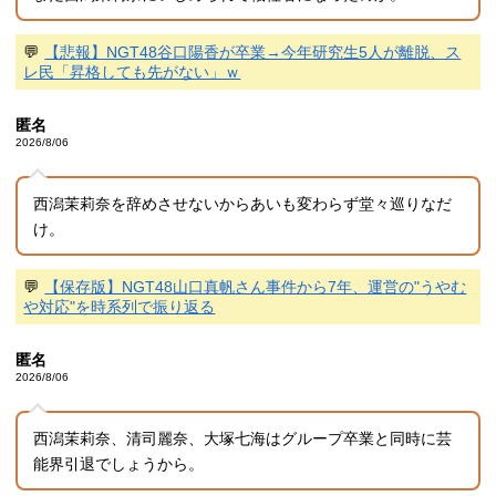
💬
【悲報】NGT48谷口陽香が卒業→今年研究生5人が離脱、ス
レ民「昇格しても先がない」ｗ
匿名
2026/8/06
西潟茉莉奈を辞めさせないからあいも変わらず堂々巡りなだ
け。
💬
【保存版】NGT48山口真帆さん事件から7年、運営の"うやむ
や対応"を時系列で振り返る
匿名
2026/8/06
西潟茉莉奈、清司麗奈、大塚七海はグループ卒業と同時に芸
能界引退でしょうから。