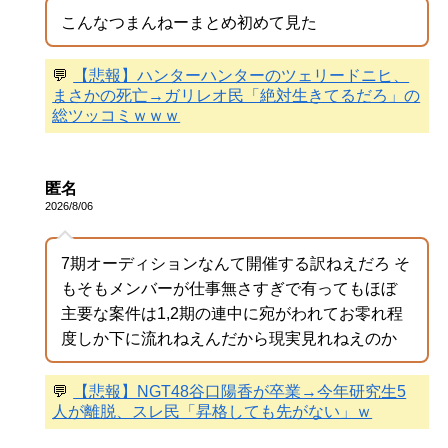
こんなつまんねーまとめ初めて見た
💬
【悲報】ハンターハンターのツェリードニヒ、
まさかの死亡→ガリレオ民「絶対生きてるだろ」の
総ツッコミｗｗｗ
匿名
2026/8/06
7期オーディションなんて開催する訳ねえだろ そ
もそもメンバーが仕事無さすぎで有ってもほぼ
主要な案件は1,2期の連中に宛がわれてお零れ程
度しか下に流れねえんだから現実見れねえのか
💬
【悲報】NGT48谷口陽香が卒業→今年研究生5
人が離脱、スレ民「昇格しても先がない」ｗ