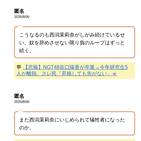
匿名
2026/8/06
こうなるのも西潟茉莉奈がしがみ続けているせ
い。奴を辞めさせない限り負のループはずっと
続く。
💬
【悲報】NGT48谷口陽香が卒業→今年研究生5
人が離脱、スレ民「昇格しても先がない」ｗ
匿名
2026/8/06
また西潟茉莉奈にいじめられて犠牲者になった
のか。