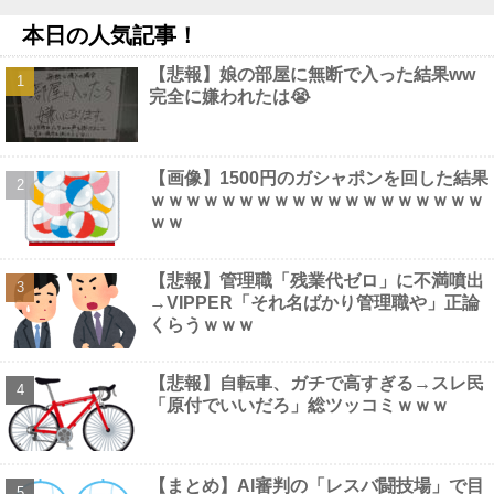
う、不幸なこと利用し悪宣伝する人にしっかり対応を」他
NEW!
本日の人気記事！
【画像】 風俗で毎回こういう"恵体メロン"お姉さん(35)を指名し
てしまうんやが・・・・・・
NEW!
【悲報】娘の部屋に無断で入った結果ww
甲子園初・女性の審判員がデビュー 試合後に涙…「嬉しい気持
完全に嫌われたは😭
ちと絶対失敗しちゃいけない、それだけでした」他
NEW!
なぁ、永久機関ってなんで絶対に作れないん？他
NEW!
【画像】 フリーアナの宇垣美里(35)さん、パンッパンの乳房がエ
□すぎるｗｗｗｗｗｗ
NEW!
【画像】1500円のガシャポンを回した結果
【画像】 避難所の女がHすぎるｗｗｗｗｗ
NEW!
ｗｗｗｗｗｗｗｗｗｗｗｗｗｗｗｗｗｗｗ
ｗｗ
【悲報】管理職「残業代ゼロ」に不満噴出
→VIPPER「それ名ばかり管理職や」正論
Powered by livedoor 相互RSS
くらうｗｗｗ
【悲報】自転車、ガチで高すぎる→スレ民
「原付でいいだろ」総ツッコミｗｗｗ
【まとめ】AI審判の「レスバ闘技場」で目