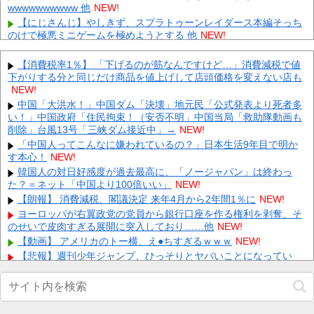
wwwwwwwwww 他
NEW!
【にじさんじ】やしきず、スプラトゥーンレイダース本編そっち
のけで極悪ミニゲームを極めようとする 他
NEW!
【悲報】ゲーフリ新作「ビースト・オブ・リインカーネーショ
ン」、老舗レビューサイトからボロクソ言われてしまう 他
NEW!
【消費税率1％】 「下げるのが筋なんですけど…」消費減税で値
下がりする分と同じだけ商品を値上げして店頭価格を変えない店も
八村塁「ホーバスが監督辞めた？じゃあ代表復帰する！」←これ
ｗｗｗｗｗｗｗｗｗ 他
NEW!
NEW!
兄嫁「正月に帰るから、ゲームと、いいお肉と酒と、お風呂グッ
中国「大洪水！」中国ダム「決壊」地元民「公式発表より死者多
ズの準備しとけよ」寝起きの私「知るかボケ」兄嫁「キィィィィ
い！」中国政府「住民拘束！（安否不明」中国当局「救助隊動画も
ー！...
削除」台風13号「三峡ダム接近中」→
NEW!
NEW!
【動画】 新型のさすまた、限界突破ｗｗｗｗｗｗ
「中国人ってこんなに嫌われているの？」日本生活9年目で明か
NEW!
す本心！
NEW!
【悲報】 有吉、一般人に「ド正論」を叩きつけて炎上ｗｗｗｗｗ
ｗｗｗ
韓国人の対日好感度が過去最高に、「ノージャパン」は終わっ
NEW!
た？＝ネット「中国より100倍いい」
NEW!
【画像】 ワイ「アルファードいいなあ。買いに行くか」店員「ほ
いっ見積もりな！」ワイ「金額おかしくね？」←お前らもそう思
【朗報】 消費減税、閣議決定 来年4月から2年間1％に
NEW!
う...
NEW!
ヨーロッパが右翼政党の党員から銀行口座を作る権利を剥奪、そ
のせいで皮肉すぎる展開に突入しており……他
【画像】 「キム兄」こと芸人・木村祐一さん（63歳）、最新の松
NEW!
本人志さんとのツーショットが完全に別人だとネット騒然！
【動画】 アメリカのトー横、え●ちすぎるｗｗｗ
NEW!
「...
NEW!
【悲報】週刊少年ジャンプ、ひっそりとヤバいことになってい
た・・・他
NEW!
Powered by livedoor 相互RSS
【画像】 田中みな実(39) 妊娠中でも露出多めのドレス、これノー
ブラか？
NEW!
【速報】小沢一郎氏「デニーにはなんの責任もないのにかわいそ