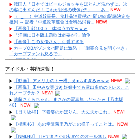
韓国人「日本ではビールジョッキをほとんど洗わずに、次
の客に出すんだ！ これが証拠の映像だ!!」……あ...
NEW!
（ ´_ゝ`）中道幹事長、食料品消費税2年間1%の閣議決定を
批判 → 記者「中道改革連合は食料品消費...
NEW!
【画像】顔100点、体30点の女ｗｗｗ
「洋画に日本版主題歌は必要か?」論争
【画像】この女優さん、可愛すぎる
カープOBがゾンタバ問題に激怒！「謝罪会見を開くべき」
「カープファンも怒るで」
【画像】顔100点、体30点の女ｗｗｗ
アイドル・芸能速報！
【動画】 アメリカのトー横、え●ちすぎるｗｗｗ
NEW!
【画像】 田中みな実(39) 妊娠中でも露出多めのドレス、こ
れノーブラか？
NEW!
Powered by livedoor 相互RSS
遠藤さくらちゃん、まさかの写真無しだったｗ【乃木坂
46】
NEW!
【日向坂46】 下着姿のかほりん、大丈夫かこれ…
NEW!
【櫻坂46】 あの幸阪茉里乃がこの様子ってことは...
NEW!
【NMB48】 TIFでまさかの初めてのオール無し
NEW!