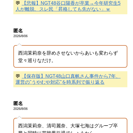
💬
【悲報】NGT48谷口陽香が卒業→今年研究生5
人が離脱、スレ民「昇格しても先がない」ｗ
匿名
2026/8/06
西潟茉莉奈を辞めさせないからあいも変わらず
堂々巡りなだけ。
💬
【保存版】NGT48山口真帆さん事件から7年、
運営の"うやむや対応"を時系列で振り返る
匿名
2026/8/06
西潟茉莉奈、清司麗奈、大塚七海はグループ卒