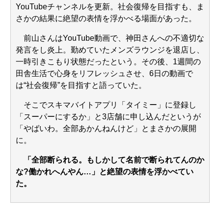
「もういい」の声もｗｗｗ
NEW!
YouTubeチャンネルを更新。社会復帰を目指すも、ま
元AKB社長、22億円申告漏れ 乃木坂46運営会社の株式を
さかの結果に絶望の表情を浮かべる場面があった。
パチンコ京楽産業に譲渡【ノース・リバー】【窪田康志】
元AKB社長、22億円申告漏れ 乃木坂46運営会社の株式を
前山さんはYouTube動画で、神田さんへの不適切な
パチンコ京楽産業に譲渡【ノース・リバー】【窪田康志】
発言をし炎上。勤めていたメンズラウンジを退店し、
一時引きこもり状態だったという。その後、1週間の
田舎生活で心身をリフレッシュさせ、6日の動画で
は“社会復帰”を目指すと語っていた。
Powered by livedoor 相互RSS
そこでスキマバイトアプリ「タイミー」に登録し
「スーパーにするか」と3店舗に申し込んだというが
「やばいわ。全部あかんねんけど」とまさかの展開
に。
「全部断られる。もしかして名前で断られてんのか
な?働かれへんやん…」と絶望の表情を浮かべてい
た。