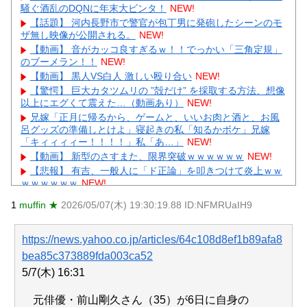
騒ぐ酒乱のDQNに年末大ビンタ！
NEW!
【話題】 河内長野市で警官が包丁男に発砲したシーンのモ
ザ無し映像が公開される。
NEW!
【動画】 音がカッコ良すぎるｗ！！でっかい「三角定規」
のブーメラン！！
NEW!
【動画】 黒人VS白人 激しい殴り合い
NEW!
【驚愕】 巨大カタツムリの ”殻だけ” を採取する方法、想像
以上にエグくて震えた…（動画あり）
NEW!
兄嫁「正月に帰るから、ゲームと、いいお肉と酒と、お風
呂グッズの準備しとけよ」寝起きの私「知るかボケ」兄嫁
「キィィィィー！！！！」私「あ…」
NEW!
【動画】 新型のさすまた、限界突破ｗｗｗｗｗｗ
NEW!
【悲報】 有吉、一般人に「ド正論」を叩きつけて炎上ｗｗ
ｗｗｗｗｗｗ
NEW!
【画像】 ワイ「アルファードいいなあ。買いに行くか」店
1
muffin ★
2026/05/07(木) 19:30:19.88 ID:NFMRUaIH9
員「ほいっ見積もりな！」ワイ「金額おかしくね？」←お前
らもそう思うよな？？？？？
NEW!
【画像】 「キム兄」こと芸人・木村祐一さん（63歳）、最
https://news.yahoo.co.jp/articles/64c108d8ef1b89afa8
新の松本人志さんとのツーショットが完全に別人だとネット
bea85c373889fda003ca52
騒然！ 「マジで誰かわからん」...
NEW!
5/7(木) 16:31
【続報】三山凌輝、花乃まりあと懲りずに密会継続→ガル
民「もう何回目だよ」総ツッコミｗｗｗ
NEW!
元俳優・前山剛久さん（35）が6日に自身の
【物議】板倉滉”年収7億円”報道にガル民騒然→トピ乱立に