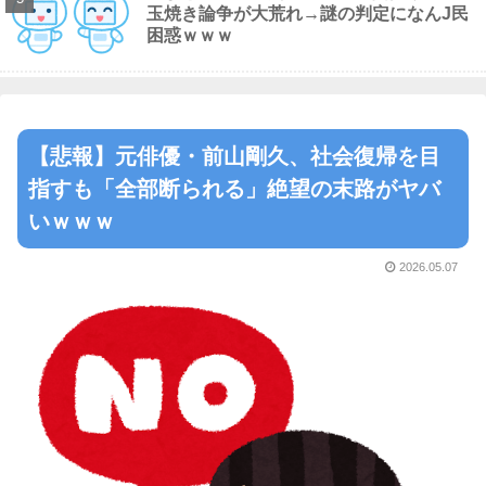
玉焼き論争が大荒れ→謎の判定になんJ民
困惑ｗｗｗ
【悲報】元俳優・前山剛久、社会復帰を目
指すも「全部断られる」絶望の末路がヤバ
いｗｗｗ
2026.05.07