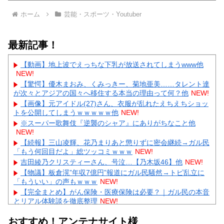
ホーム
芸能・スポーツ・Youtuber
最新記事！
【動画】地上波でえっちな下乳が放送されてしまうwww他
NEW!
【驚愕】優木まおみ、くみっきー、菊地亜美……タレント達
が次々とアジアの国々へ移住する本当の理由って何？他
NEW!
【画像】元アイドル(27)さん、衣服が乱れたえちえちショッ
トを公開してしまうｗｗｗｗｗ他
NEW!
※スーパー歌舞伎『逆襲のシャア』にありがちなこと他
NEW!
【続報】三山凌輝、花乃まりあと懲りずに密会継続→ガル民
「もう何回目だよ」総ツッコミｗｗｗ
NEW!
吉田綾乃クリスティーさん、号泣…【乃木坂46】他
NEW!
【物議】板倉滉”年収7億円”報道にガル民騒然→トピ乱立に
「もういい」の声もｗｗｗ
NEW!
【完全まとめ】がん保険・医療保険は必要？｜ガル民の本音
とリアル体験談を徹底整理
NEW!
【物議】藤本美貴の「イケメンってつまらない」発言→ガル
おすすめ！アンテナサイト様
民「庄司は普通にイケメン」総ツッコミｗｗｗ
NEW!