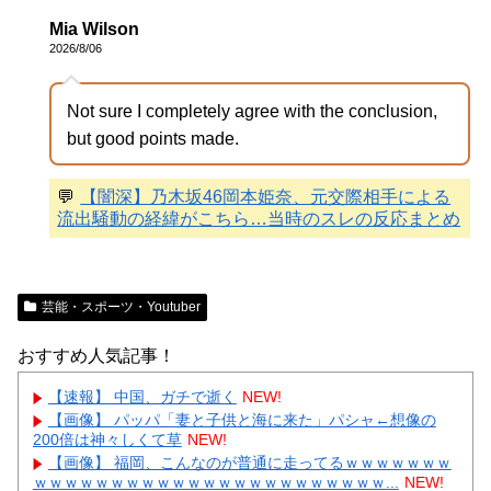
Mia Wilson
2026/8/06
Not sure I completely agree with the conclusion,
but good points made.
💬
【闇深】乃木坂46岡本姫奈、元交際相手による
流出騒動の経緯がこちら…当時のスレの反応まとめ
芸能・スポーツ・Youtuber
おすすめ人気記事！
【速報】 中国、ガチで逝く
NEW!
【画像】 パッパ「妻と子供と海に来た」パシャ←想像の
200倍は神々しくて草
NEW!
【画像】 福岡、こんなのが普通に走ってるｗｗｗｗｗｗｗ
ｗｗｗｗｗｗｗｗｗｗｗｗｗｗｗｗｗｗｗｗｗｗｗ...
NEW!