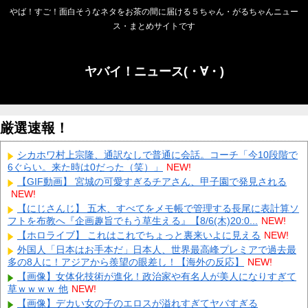
やば！すご！面白そうなネタをお茶の間に届ける５ちゃん・がるちゃんニュー
ス・まとめサイトです
ヤバイ！ニュース(・∀・)
厳選速報！
シカホワ村上宗隆、通訳なしで普通に会話。コーチ「今10段階で
6ぐらい。来た時は0だった（笑）」
NEW!
【GIF動画】 宮城の可愛すぎるチアさん、甲子園で発見される
NEW!
【にじさんじ】 五木、すべてをメモ帳で管理する長尾に表計算ソ
フトを布教へ『企画趣旨でもう草生える』【8/6(木)20:0...
NEW!
【ホロライブ】 これはこれでちょっと裏来いよに見える
NEW!
外国人「日本はお手本だ」日本人、世界最高峰プレミアで過去最
多の8人に！アジアから羨望の眼差し！【海外の反応】
NEW!
【画像】女体化技術が進化！政治家や有名人が美人になりすぎて
草ｗｗｗｗ 他
NEW!
【画像】デカい女の子のエロスが溢れすぎてヤバすぎる