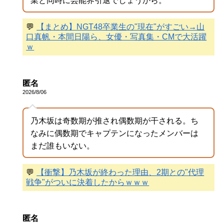
業と同時に芸能界引退でしょうから。
💬
【まとめ】NGT48卒業生の"現在"がすごい→山
口真帆・本間日陽ら、女優・写真集・CMで大活躍
ｗ
匿名
2026/8/06
乃木坂は奇数期が推され偶数期が干される。ち
なみに偶数期でキャプテンになったメンバーは
まだ誰もいない。
💬
【衝撃】乃木坂が終わった理由、2期との"代理
戦争"がついに決着したからｗｗｗ
匿名