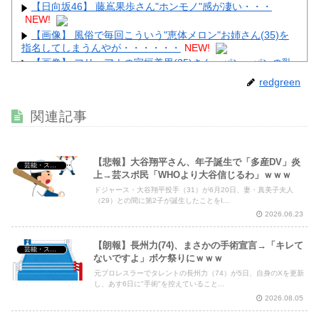
【日向坂46】 藤嶌果歩さん"ホンモノ"感が凄い・・・
NEW!
【画像】 風俗で毎回こういう"恵体メロン"お姉さん(35)を
指名してしまうんやが・・・・・・
NEW!
【画像】 フリーアナの宇垣美里(35)さん、パンッパンの乳
房がエ□すぎるｗｗｗｗｗｗ
NEW!
redgreen
【画像】 避難所の女がHすぎるｗｗｗｗｗ
NEW!
関連記事
【悲報】大谷翔平さん、年子誕生で「多産DV」炎
芸能・スポーツ・Youtuber
Powered by livedoor 相互RSS
上→芸スポ民「WHOより大谷信じるわ」ｗｗｗ
ドジャース・大谷翔平投手（31）が6月20日、妻・真美子夫人
（29）との間に第2子が誕生したことをI...
2026.06.23
【朗報】長州力(74)、まさかの手術宣言→「キレて
芸能・スポーツ・Youtuber
ないですよ」ボケ祭りにｗｗｗ
元プロレスラーでタレントの長州力（74）が5日、自身のXを更新
し、あす6日に"手術"を控えていること...
2026.08.05