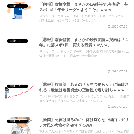
【朗報】古橋亨梧、まさかのLA移籍で5年契約→芸
芸能・スポーツ・Youtuber
スポ+民「年金リーグへようこそ」ｗｗｗ
メジャーリーグサッカー（MLS）のロサンゼルス・ギャラクシー
は7月21日、イングランド2部バーミンガ...
2026.07.22
【悲報】森保監督、まさかの続投要請→契約は「１
芸能・スポーツ・Youtuber
年」に芸スポ+民「変える気満々やんｗ」
サッカーワールドカップ（W杯）北中米大会で日本代表を指揮した
森保一監督（57）に、日本サッカー協会が...
2026.07.02
【悲報】投資部、若者の「人生つまらん」に論破さ
芸能・スポーツ・Youtuber
れる→最後は老後資金の正当性で返り討ちｗｗｗ
エッヂ掲示板の投資部員をターゲットにしたスレが炎上。「人生つ
まんなそう」「なんのために投資してんの」...
2026.07.20
【疑問】死体は腐るのに生体は腐らない理由→ガリ
芸能・スポーツ・Youtuber
レオ民の考察が的確すぎるww
言われてみれば当たり前すぎて誰も疑問に思わないけど、改めて聞