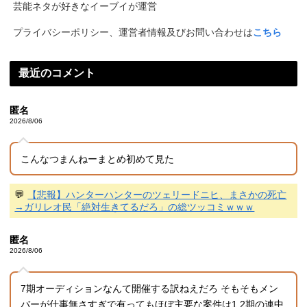
芸能ネタが好きなイーブイが運営
プライバシーポリシー、運営者情報及びお問い合わせは
こちら
最近のコメント
匿名
2026/8/06
こんなつまんねーまとめ初めて見た
💬
【悲報】ハンターハンターのツェリードニヒ、まさかの死亡
→ガリレオ民「絶対生きてるだろ」の総ツッコミｗｗｗ
匿名
2026/8/06
7期オーディションなんて開催する訳ねえだろ そもそもメン
バーが仕事無さすぎで有ってもほぼ主要な案件は1,2期の連中