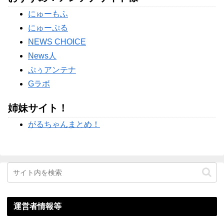
【物議】田中みな実、結婚&妊娠発表後初登場→10cmヒール
にゅーもふ
にガル民総ツッコミｗｗｗ
にゅーぷる
Powered by livedoor 相互RSS
NEWS CHOICE
News人
ぷぅアンテナ
Gラボ
姉妹サイト！
がるちゃんまとめ！
運営者情報等