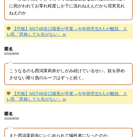
に宛がわれてお零れ程度しか下に流れねえんだから現実見れ
ねえのか
💬
【悲報】NGT48谷口陽香が卒業→今年研究生5人が離脱、ス
レ民「昇格しても先がない」ｗ
匿名
2026/8/06
こうなるのも西潟茉莉奈がしがみ続けているせい。奴を辞め
させない限り負のループはずっと続く。
💬
【悲報】NGT48谷口陽香が卒業→今年研究生5人が離脱、ス
レ民「昇格しても先がない」ｗ
匿名
2026/8/06
また西潟茉莉奈にいじめられて犠牲者になったのか。