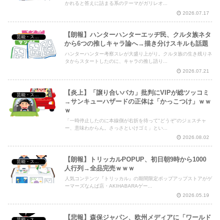
かれると答えに詰まる系のテーマがガリレオ...
2026.07.17
【朗報】ハンターハンターエッヂ民、クルタ族ネタ
芸能・スポーツ・Youtuber
から6つの推しキャラ論へ→描き分けスキルも話題
ハンターハンター考察スレが大盛り上がり。クルタ族の生き残りネ
タからスタートしたのに、キャラの推し語り...
2026.07.21
【炎上】「譲り合いバカ」批判にVIPが総ツッコミ
芸能・スポーツ・Youtuber
→サンキューハザードの正体は「かっこつけ」ｗｗ
ｗ
「一時停止したのに本線側が右折を待って"どうぞ"のジェスチャ
ー、意味わからん。さっさといけゴミ」とい...
2026.08.02
【朗報】トリッカルPOPUP、初日朝9時から1000
芸能・スポーツ・Youtuber
人行列→全品完売ｗｗｗ
人気コンテンツ『トリッカル』の期間限定ポップアップストアがゲ
ーマーズなんば店・AKIHABARAゲー...
2026.05.19
【悲報】森保ジャパン、欧州メディアに「ワールド
芸能・スポーツ・Youtuber