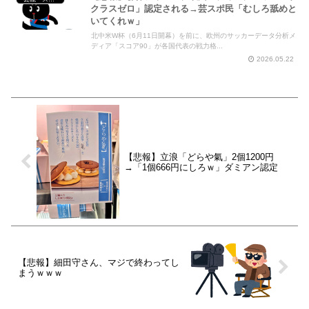
クラスゼロ」認定される→芸スポ民「むしろ舐めと
いてくれｗ」
北中米W杯（6月11日開幕）を前に、欧州のサッカーデータ分析メ
ディア「スコア90」が各国代表の戦力格...
2026.05.22
【悲報】立浪「どらや氣」2個1200円
→「1個666円にしろｗ」ダミアン認定
【悲報】細田守さん、マジで終わってし
まうｗｗｗ