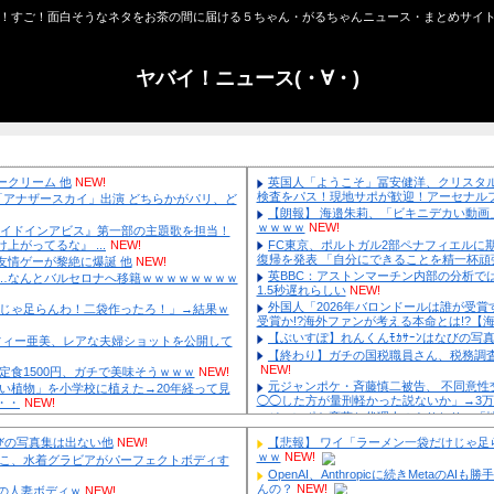
やば！すご！面白そうなネタをお茶の間に届ける
ヤバイ！ニュ
の嫌いな食べ物：シュークリーム 他
NEW!
Manラウールと深澤辰哉が「アナザースカイ」出演 どちらかがパリ、ど
小山を訪れる 他
NEW!
】カリオペ、劇場版『メイドインアビス』第一部の主題歌を担当！
手としてもどんどん駆け上がってるな』 ...
NEW!
ジテーター超えの真の友情ゲーが黎絶に爆誕 他
NEW!
ペイン主将ロドリさん…なんとバルセロナへ移籍ｗｗｗｗｗｗｗｗ
ワイ「ラーメン一袋だけじゃ足らんわ！二袋作ったろ！」→結果ｗ
】 GLAY・TERU＆パフィー亜美、レアな夫婦ショットを公開して
W!