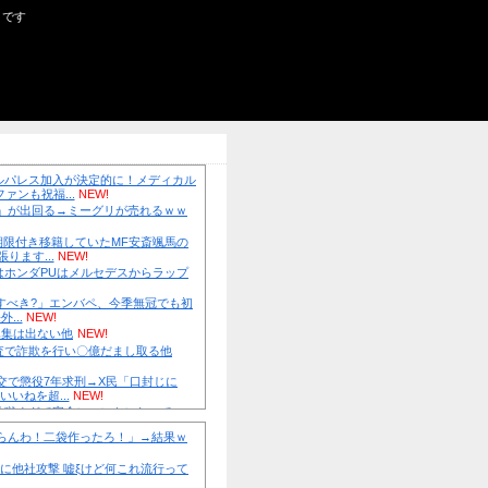
５ちゃん・がるちゃんニュース・まとめサイトです
ース(・∀・)
英国人「ようこそ」冨安健洋、クリスタルパレス加入が決定的
検査をパス！現地サポが歓迎！アーセナルファンも祝福...
NEW!
【朗報】 海邉朱莉、「ビキニデカい動画」が出回る→ミーグリ
ｗｗｗｗ
NEW!
FC東京、ポルトガル2部ペナフィエルに期限付き移籍していたM
復帰を発表 「自分にできることを精一杯頑張ります...
NEW!
英BBC：アストンマーチン内部の分析ではホンダPUはメルセデ
1.5秒遅れらしい
NEW!
外国人「2026年バロンドールは誰が受賞すべき?」エンバペ、
受賞か!?海外ファンが考える本命とは!?【海外...
NEW!
【ぶいすぽ】れんくんﾓｶｻｰﾝはなびの写真集は出ない他
NEW!
【終わり】ガチの国税職員さん、税務調査で詐欺を行い〇億だ
NEW!