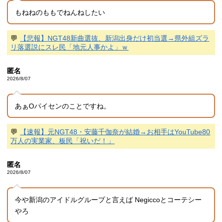
もねねのももでねんねしたい
💬
【悲報】NGT48新曲選抜、新潟出身だけ初当選→県外組ズラ
リ落選説にスレ民「地元人事かよ」ｗ
匿名
2026/8/07
あぁOパイセンのことですね。
💬
【速報】元NGT48・安藤千伽奈が結婚→お相手はYouTube80
万人の実業家、板民「祝いだ！」
匿名
2026/8/07
今や新潟のアイドルグループと言えば Negiccoとコーテシー
やろ