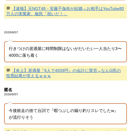
💬
【速報】元NGT48・安藤千伽奈が結婚→お相手はYouTube80
万人の実業家、板民「祝いだ！」
2026/8/07
行きつけの居酒屋に時間制限はないがだいたい一人当たり3〜
4000に落ち着く
💬
【炎上】居酒屋『6人で4939円』の会計に賛否→なんG民の
投票結果が笑えるｗｗｗ
匿名
2026/8/07
今後敗走の捨て台詞で『暇つぶしの煽り釣りスレでしたw』
が流行りそう