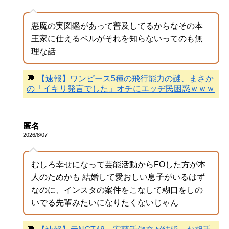
悪魔の実図鑑があって普及してるからなその本
王家に仕えるペルがそれを知らないってのも無
理な話
💬
【速報】ワンピース5種の飛行能力の謎、まさか
の「イキリ発言でした」オチにエッヂ民困惑ｗｗｗ
匿名
2026/8/07
むしろ幸せになって芸能活動からFOした方が本
人のためかも 結婚して愛おしい息子がいるはず
なのに、インスタの案件をこなして糊口をしの
いでる先輩みたいになりたくないじゃん