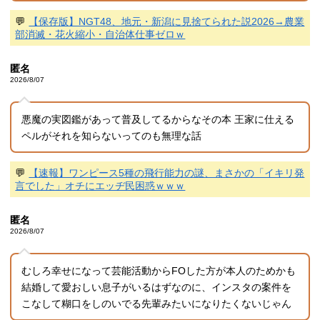
💬
【保存版】NGT48、地元・新潟に見捨てられた説2026→農業
部消滅・花火縮小・自治体仕事ゼロｗ
匿名
2026/8/07
悪魔の実図鑑があって普及してるからなその本 王家に仕える
ペルがそれを知らないってのも無理な話
💬
【速報】ワンピース5種の飛行能力の謎、まさかの「イキリ発
言でした」オチにエッヂ民困惑ｗｗｗ
匿名
2026/8/07
むしろ幸せになって芸能活動からFOした方が本人のためかも
結婚して愛おしい息子がいるはずなのに、インスタの案件を
こなして糊口をしのいでる先輩みたいになりたくないじゃん