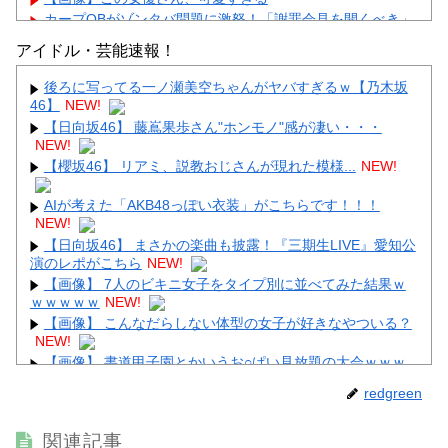
カープOBがゾンタバ問題に激怒！「謝罪会見を開くべき」
「カープファンも怒るで」
アイドル・芸能速報！
【画像】顔100点、体30点の女ｗｗｗ
後ろに写ってる一ノ瀬美空ちゃんがヤバすぎるｗ【乃木坂
46】
NEW!
【日向坂46】 藤嶌果歩さん"ホンモノ"感が凄い・・・
NEW!
【櫻坂46】 リアミ、説教おじさんが現れた模様...
NEW!
Powered by livedoor 相互RSS
AIが考えた「AKB48っぽい衣装」がこちらです！！！
NEW!
【日向坂46】 まさかの楽曲も披露！『三期生LIVE』愛知公
演のレポがこちら
NEW!
【画像】 7人のビキニ女子をタイプ別に並べてみた結果ｗ
ｗｗｗｗｗ
NEW!
【画像】 こんなだらしない体型の女子が好きなやついる？
NEW!
【画像】 書道甲子園とかいうお○ぱい見放題の大会ｗｗｗ
ｗｗｗｗ
NEW!
redgreen
【画像】 女優・夏菜、ロンハーで無防備パ○チラ
NEW!
【超画像】 小倉ゆうか（元・小倉優香）が水着グラビア復
関連記事
帰ｗｗｗｗｗ
NEW!