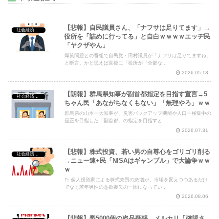
【悲報】自民議員さん、「ナフサは足りてます」→
社会経済・政治
役所を「詰めに行ってる」と自白ｗｗｗｗエッヂ民
「ヤクザやん」
Powered by livedoor 相互RSS
爆笑問題との番組で自民党・田村議員が「ナフサは足りてますね」
と断言。かと思えば直後に「役所が『全部な...
2026.05.18
【朗報】群馬県知事が副首都指定を目指す宣言→5
社会経済・政治
ちゃん民「あながちなくもない」「無理やろ」ｗｗ
群馬県の山本一太知事が、災害バックアップ機能や人口一極集中の
是正を目指した「副首都」の指定を目指すと...
2026.07.31
【悲報】株式投資、若い男の自尊心をゴリゴリ削る
社会経済・政治
→ニュー速+民「NISAはギャンブル」で大論争ｗｗ
ｗ
📉 個人投資家による株式売買の急増が、市場を変えつつあるだけ
でなく若年男性の意欲喪失の一因になってい...
2026.08.06
【悲報】梨5000個の盗品疑惑、メルカリ「確認さ