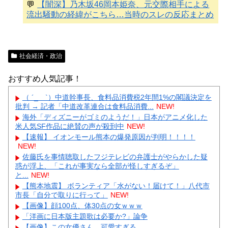
💬
【闇深】乃木坂46岡本姫奈、元交際相手による
流出騒動の経緯がこちら…当時のスレの反応まとめ
社会経済・政治
おすすめ人気記事！
（ ´_ゝ`）中道幹事長、食料品消費税2年間1%の閣議決定を
批判 → 記者「中道改革連合は食料品消費...
NEW!
海外「ディズニーがゴミのようだ！」日本がアニメ化した
米人気SF作品に絶賛の声が殺到中
NEW!
【速報】 イオンモール熊本の爆発原因が判明！！！！
NEW!
佐藤氏を事情聴取したフジテレビの弁護士がやらかした疑
惑が浮上、「これが事実なら全部が怪しすぎるぞ」
と...
NEW!
【熊本地震】 ボランティア「水がない！届けて！」八代市
市長「自分で取りに行って」
NEW!
【画像】顔100点、体30点の女ｗｗｗ
「洋画に日本版主題歌は必要か?」論争
【画像】この女優さん、可愛すぎる