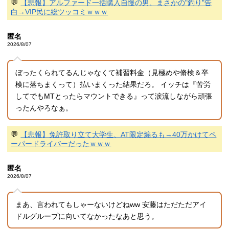
💬
【悲報】アルファード一括購入自慢の男、まさかの"釣り"告
白→VIP民に総ツッコミｗｗｗ
匿名
2026/8/07
ぼったくられてるんじゃなくて補習料金（見極めや脩検＆卒
検に落ちまくって）払いまくった結果だろ。 イッチは『苦労
してでもMTとったらマウントできる』って涙流しながら頑張
ったんやろなぁ。
💬
【悲報】免許取り立て大学生、AT限定煽るも→40万かけてペ
ーパードライバーだったｗｗｗ
匿名
2026/8/07
まあ、言われてもしゃーないけどねww 安藤はただただアイ
ドルグループに向いてなかったなあと思う。