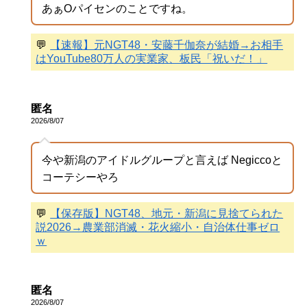
あぁOパイセンのことですね。
💬
【速報】元NGT48・安藤千伽奈が結婚→お相手
はYouTube80万人の実業家、板民「祝いだ！」
匿名
2026/8/07
今や新潟のアイドルグループと言えば Negiccoと
コーテシーやろ
💬
【保存版】NGT48、地元・新潟に見捨てられた
説2026→農業部消滅・花火縮小・自治体仕事ゼロ
ｗ
匿名
2026/8/07