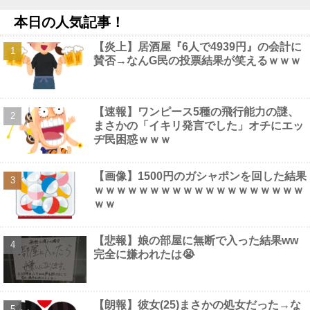
ｗ
NEW!
本日の人気記事！
大日本帝国陸軍「侵攻できたとして、食糧どうすんだよ」大本営
「現地調達」陸軍「え？」他
NEW!
【炎上】居酒屋『6人で4939円』の会計に
高市首相への賛同コメントの多さに苛立つ左派、これは不正工作
賛否→なんG民の投票結果が笑えるｗｗｗ
に違いない！と確信してしまった結果……他
NEW!
【画像】 女優・夏菜、ロンハーで無防備パ○チラ
NEW!
【超画像】 小倉ゆうか（元・小倉優香）が水着グラビア復帰ｗｗ
ｗｗｗ
NEW!
【速報】ワンピース5種の飛行能力の謎、
まさかの「イキリ発言でした」オチにエッ
ヂ民困惑ｗｗｗ
【画像】1500円のガシャポンを回した結果
Powered by livedoor 相互RSS
ｗｗｗｗｗｗｗｗｗｗｗｗｗｗｗｗｗｗｗ
ｗｗ
【悲報】娘の部屋に無断で入った結果ww
完全に嫌われたは😭
【朗報】彼女(25)まさかの処女だった→な