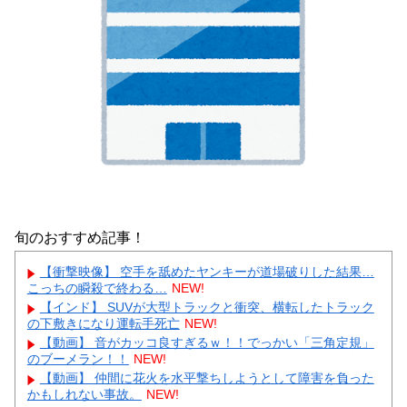
旬のおすすめ記事！
【衝撃映像】 空手を舐めたヤンキーが道場破りした結果…
こっちの瞬殺で終わる…
NEW!
【インド】 SUVが大型トラックと衝突、横転したトラック
の下敷きになり運転手死亡
NEW!
【動画】 音がカッコ良すぎるｗ！！でっかい「三角定規」
のブーメラン！！
NEW!
【動画】 仲間に花火を水平撃ちしようとして障害を負った
かもしれない事故。
NEW!