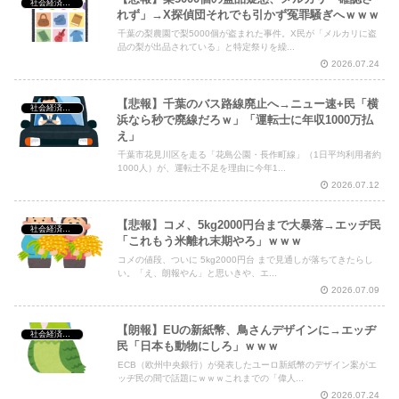
社会経済・政治
れず」→X探偵団それでも引かず冤罪騒ぎへｗｗｗ
千葉の梨農園で梨5000個が盗まれた事件。X民が「メルカリに盗
品の梨が出品されている」と特定祭りを繰...
2026.07.24
【悲報】千葉のバス路線廃止へ→ニュー速+民「横
社会経済・政治
浜なら秒で廃線だろｗ」「運転士に年収1000万払
え」
千葉市花見川区を走る「花島公園・長作町線」（1日平均利用者約
1000人）が、運転士不足を理由に今年1...
2026.07.12
【悲報】コメ、5kg2000円台まで大暴落→エッヂ民
社会経済・政治
「これもう米離れ末期やろ」ｗｗｗ
コメの値段、ついに 5kg2000円台 まで見通しが落ちてきたらし
い。「え、朗報やん」と思いきや、エ...
2026.07.09
【朗報】EUの新紙幣、鳥さんデザインに→エッヂ
社会経済・政治
民「日本も動物にしろ」ｗｗｗ
ECB（欧州中央銀行）が発表したユーロ新紙幣のデザイン案がエ
ッヂ民の間で話題にｗｗｗこれまでの「偉人...
2026.07.24