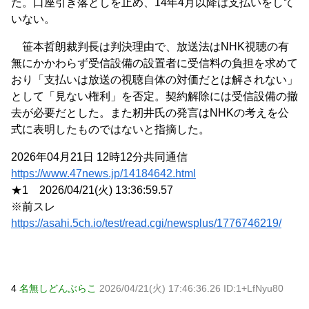
た。口座引き落としを止め、14年4月以降は支払いをして
いない。
Powered by livedoor 相互RSS
笹本哲朗裁判長は判決理由で、放送法はNHK視聴の有
無にかかわらず受信設備の設置者に受信料の負担を求めて
おり「支払いは放送の視聴自体の対価だとは解されない」
として「見ない権利」を否定。契約解除には受信設備の撤
去が必要だとした。また籾井氏の発言はNHKの考えを公
式に表明したものではないと指摘した。
2026年04月21日 12時12分共同通信
https://www.47news.jp/14184642.html
★1 2026/04/21(火) 13:36:59.57
※前スレ
https://asahi.5ch.io/test/read.cgi/newsplus/1776746219/
4
名無しどんぶらこ
2026/04/21(火) 17:46:36.26 ID:1+LfNyu80