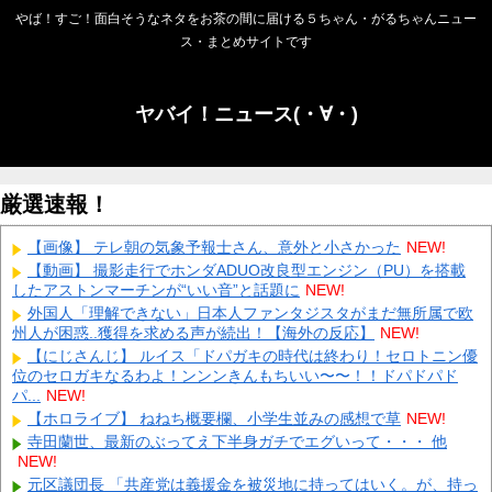
やば！すご！面白そうなネタをお茶の間に届ける５ちゃん・がるちゃんニュー
ス・まとめサイトです
ヤバイ！ニュース(・∀・)
厳選速報！
【画像】 テレ朝の気象予報士さん、意外と小さかった
NEW!
【動画】 撮影走行でホンダADUO改良型エンジン（PU）を搭載
したアストンマーチンが“いい音”と話題に
NEW!
外国人「理解できない」日本人ファンタジスタがまだ無所属で欧
州人が困惑..獲得を求める声が続出！【海外の反応】
NEW!
【にじさんじ】 ルイス「ドパガキの時代は終わり！セロトニン優
位のセロガキなるわよ！ンンンきんもちいい〜〜！！ドパドパド
パ...
NEW!
【ホロライブ】 ねねち概要欄、小学生並みの感想で草
NEW!
寺田蘭世、最新のぶってえ下半身ガチでエグいって・・・ 他
NEW!
元区議団長 「共産党は義援金を被災地に持ってはいく。が、持っ