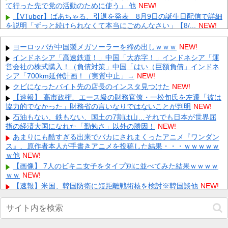
て行った先で党の活動のために使う」 他
NEW!
【VTuber】ばあちゃる、引退を発表 8月9日の誕生日配信で詳細
を説明「ずっと続けられなくて本当にごめんなさい」【8/...
NEW!
【衝撃】彩卵がサイタマに直結する伏線が発見されてしまうｗｗ
ｗ 他
NEW!
ヨーロッパが中国製メガソーラーを締め出しｗｗｗ
NEW!
【朗報】アラブ、秋田県に2兆円の投資ｗｗｗｗｗｗｗｗｗ 他
インドネシア「高速鉄道！」中国「大赤字！」インドネシア「運
NEW!
営会社の株式購入！（負債対策」中国「はい（巨額負債」インドネ
シア「700km延伸計画！（実質中止」→
【放送事故】 昔のドラマのレ◯プシーン、今見るとアウトすぎ
NEW!
る・・・
NEW!
クビになったバイト先の店長のインスタ見つけた
NEW!
エネ夫に離婚を突きつけたら私の職場(法律事務所)に乗り込んで
【速報】 高市政権、エース級の財務官僚・一松旬氏を左遷「彼は
きた 堂々と「離婚の法律相談です。母の薦めでこちらに参りま
協力的でなかった」財務省の言いなりではないことが判明
NEW!
し...
NEW!
石油もない、鉄もない、国土の7割は山…それでも日本が世界屈
年収1500万の父が退職。父「退職金も渡したよな？」母「貯金な
指の経済大国になれた「勤勉さ」以外の勝因！
NEW!
んてないよー」父「全部なくなったの！？」→予想外の返事に
あまりにも酷すぎる出来でバカにされまくったアニメ『ワンダン
家...
NEW!
ス』、原作者本人が手書きアニメを投稿した結果・・・ｗｗｗｗｗ
嫁と子作り中なんだけどこうなるｗｗｗ
NEW!
ｗ他
NEW!
【速報】 『有吉の夏休み』、とんでもない発表をしてしま
【画像】 7人のビキニ女子をタイプ別に並べてみた結果ｗｗｗｗ
う！！！！！
NEW!
ｗｗ
NEW!
【速報】米国、韓国防衛に短距離戦術核を検討※韓国談他
NEW!
Powered by livedoor 相互RSS
【画像】 こんなだらしない体型の女子が好きなやついる？
NEW!
【画像】アイドルにしか見えないセクシー女優さんが話題になる
ｗｗｗｗｗｗ他
NEW!
【画像】 書道甲子園とかいうお○ぱい見放題の大会ｗｗｗｗｗｗ