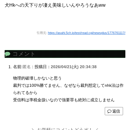
犬Hkへの天下りが凄え美味しいんやろうなあww
引用元:
https://asahi.5ch.io/test/read.cgi/newsplus/1776761117/
コメント
名前:
匿名
:
投稿日：2026/04/21(火) 20:34:38
物理的破壊しかないと思う
裁判では100%勝てません、なぜなら裁判想定してnhk法は作
られてるから
受信料は準税金扱いなので強要罪も絶対に成立しません
返信
お気軽にコメントどうぞ！