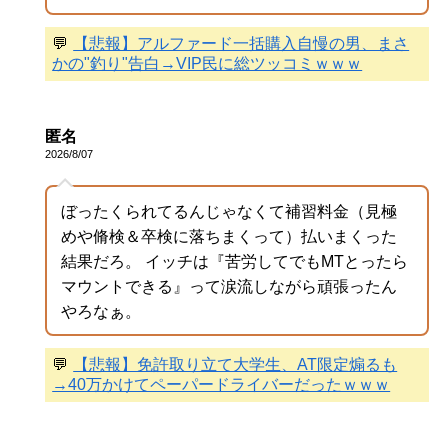
💬
【悲報】アルファード一括購入自慢の男、まさ
かの"釣り"告白→VIP民に総ツッコミｗｗｗ
匿名
2026/8/07
ぼったくられてるんじゃなくて補習料金（見極
めや脩検＆卒検に落ちまくって）払いまくった
結果だろ。 イッチは『苦労してでもMTとったら
マウントできる』って涙流しながら頑張ったん
やろなぁ。
💬
【悲報】免許取り立て大学生、AT限定煽るも
→40万かけてペーパードライバーだったｗｗｗ