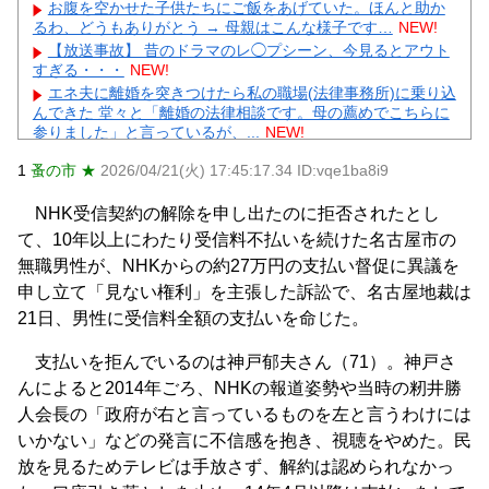
お腹を空かせた子供たちにご飯をあげていた。ほんと助か
るわ、どうもありがとう → 母親はこんな様子です…
NEW!
【放送事故】 昔のドラマのレ◯プシーン、今見るとアウト
すぎる・・・
NEW!
エネ夫に離婚を突きつけたら私の職場(法律事務所)に乗り込
んできた 堂々と「離婚の法律相談です。母の薦めでこちらに
参りました」と言っているが、...
NEW!
年収1500万の父が退職。父「退職金も渡したよな？」母
1
蚤の市 ★
2026/04/21(火) 17:45:17.34 ID:vqe1ba8i9
「貯金なんてないよー」父「全部なくなったの！？」→予想
外の返事に家族騒然となり…
NEW!
NHK受信契約の解除を申し出たのに拒否されたとし
嫁と子作り中なんだけどこうなるｗｗｗ
NEW!
て、10年以上にわたり受信料不払いを続けた名古屋市の
【速報】 『有吉の夏休み』、とんでもない発表をしてしま
う！！！！！
NEW!
無職男性が、NHKからの約27万円の支払い督促に異議を
【完全まとめ】親の介護と老後の不安｜ガル民のリアル体
申し立て「見ない権利」を主張した訴訟で、名古屋地裁は
験談を総整理
NEW!
21日、男性に受信料全額の支払いを命じた。
【物議】元TBSアナ山本里菜が離婚報告→”宝物”発言にガル
民総ツッコミｗｗｗ
NEW!
支払いを拒んでいるのは神戸郁夫さん（71）。神戸さ
元AKB社長、22億円申告漏れ 乃木坂46運営会社の株式を
パチンコ京楽産業に譲渡【ノース・リバー】【窪田康志】
んによると2014年ごろ、NHKの報道姿勢や当時の籾井勝
元AKB社長、22億円申告漏れ 乃木坂46運営会社の株式を
人会長の「政府が右と言っているものを左と言うわけには
パチンコ京楽産業に譲渡【ノース・リバー】【窪田康志】
いかない」などの発言に不信感を抱き、視聴をやめた。民
放を見るためテレビは手放さず、解約は認められなかっ