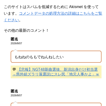
このサイトはスパムを低減するために Akismet を使って
います。
コメントデータの処理方法の詳細はこちらをご覧
ください
。
その他の最新のコメント！
匿名
2026/8/07
もねねのももでねんねしたい
💬
【悲報】NGT48新曲選抜、新潟出身だけ初当選
→県外組ズラリ落選説にスレ民「地元人事かよ」ｗ
匿名
2026/8/07