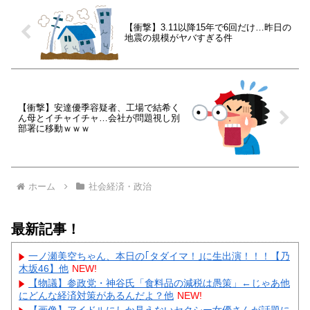
【衝撃】3.11以降15年で6回だけ…昨日の
地震の規模がヤバすぎる件
【衝撃】安達優季容疑者、工場で結希く
ん母とイチャイチャ…会社が問題視し別
部署に移動ｗｗｗ
ホーム
社会経済・政治
最新記事！
一ノ瀬美空ちゃん、本日の｢タダイマ！｣に生出演！！！【乃
木坂46】他
NEW!
【物議】参政党・神谷氏「食料品の減税は愚策」←じゃあ他
にどんな経済対策があるんだよ？他
NEW!
【画像】アイドルにしか見えないセクシー女優さんが話題に