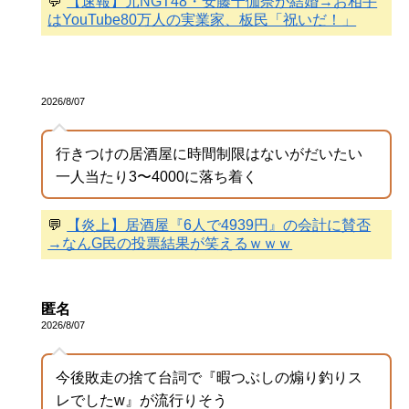
💬
【速報】元NGT48・安藤千伽奈が結婚→お相手
はYouTube80万人の実業家、板民「祝いだ！」
2026/8/07
行きつけの居酒屋に時間制限はないがだいたい
一人当たり3〜4000に落ち着く
💬
【炎上】居酒屋『6人で4939円』の会計に賛否
→なんG民の投票結果が笑えるｗｗｗ
匿名
2026/8/07
今後敗走の捨て台詞で『暇つぶしの煽り釣りス
レでしたw』が流行りそう