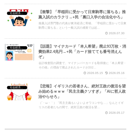
【衝撃】「早稲田に受かって日東駒専に落ちる」推
社会経済・政治
薦入試のカラクリ→+民「裏口入学の合法化やろ」
推薦入試専門塾の代表が東洋経済に寄稿、「早稲田に受かって日東
駒専に落ちる」という一般入試の感覚では起...
2026.07.30
【話題】マイナカード「本人希望」廃止93万枚・消
社会経済・政治
費効果2.4兆円→+民「カード捨てても番号消えん
ぞ」
会計検査院の調査で、マイナンバーカードを取得後に「本人希望・
その他」の理由で廃止されたカードが202...
2026.05.15
2026.05.16
【悲報】イギリスの若者さん、絶対王政の復活を望
社会経済・政治
み始めるｗｗｗ「民主主義クソすぎ」「AIに哲人政
治やらせろ」
（´・ω・｀）「民主主義もいよいよオワコンやな…」なんとイギ
リスの若者たちの間で、絶対王政の復活を望...
2026.05.17