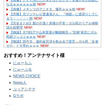
なるｗｗｗｗｗｗ他
NEW!
【画像】メキシコのアニオタ、爆乳ｗｗｗ他
NEW!
【悲報】元フジテレビ渡邊渚さん、『地獄』に逆戻りしてし
まう・・・・・他
NEW!
【完全まとめ】親の介護と老後の不安｜ガル民のリアル体験
談を総整理
NEW!
【物議】元TBSアナ山本里菜が離婚報告→”宝物”発言にガル
民総ツッコミｗｗｗ
NEW!
【物議】田中圭、違約金完済を飲み会で宣言→ガル民「反省
ゼロ」と大荒れｗｗｗ
NEW!
【物議】広末涼子まさかの地上波復帰→”次男の言葉”にガル
おすすめ！アンテナサイト様
民大激論ｗｗｗ
【衝撃】｢ブラに5000円は贅沢｣と妻を叱った夫→まさかの
にゅーもふ
正体にガル民が大激怒ｗｗｗ
にゅーぷる
Powered by livedoor 相互RSS
NEWS CHOICE
News人
ぷぅアンテナ
Gラボ