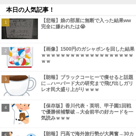
【画像】 こういう乳と付き合いたいｗｗｗ
NEW!
本日の人気記事！
【議論】儒教「年上を敬え、目上に逆らうな、秩序を守れ」←こ
れが東アジアに残したもの他
NEW!
【悲報】娘の部屋に無断で入った結果ww
【画像】 Instagram女子さん、がっつりマンスジ写しててエ□すぎ
完全に嫌われたは😭
るｗｗｗｗｗｗ
NEW!
高市首相、公用車を3000万円超の新型センチュリーSUVに変更ｗ
ｗｗｗｗｗｗ他
NEW!
【最新画像】 tuki.(17)、ハワイでほぼ全部出し！「隠しきれない
【画像】1500円のガシャポンを回した結果
美貌」とSNSざわつく
NEW!
ｗｗｗｗｗｗｗｗｗｗｗｗｗｗｗｗｗｗｗ
ｗｗ
【朗報】ブラックコーヒーで痩せると話題
に→ハーバード大の研究まで飛び出しガリ
Powered by livedoor 相互RSS
レオ民大盛り上がりｗｗｗ
【保存版】香川代表・英明、甲子園1回戦
で優勝候補撃破→大会前半の好カードを一
気読みｗｗｗ
【朗報】円高で海外旅行勢が大興奮→30カ