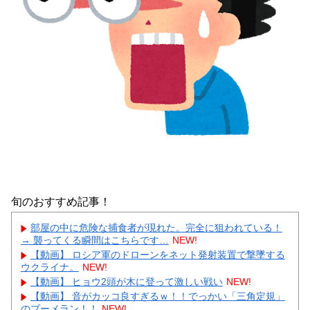
旬のおすすめ記事！
部屋の中に危険な捕食者が現れた。完全に狙われている！
→ 襲ってくる瞬間はこちらです…
NEW!
【動画】 ロシア軍のドローンをネット発射装置で撃墜する
ウクライナ。
NEW!
【動画】 ヒョウ2頭が木に登って激しい戦い
NEW!
【動画】 音がカッコ良すぎるｗ！！でっかい「三角定規」
のブーメラン！！
NEW!