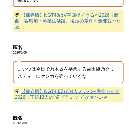
💬
【保存版】NGT48はV字回復できるか2026→新
曲・客増加・卒業生活躍、復活の条件を全部並べた
ｗ
匿名
2026/8/09
こいつは今日で乃木坂を卒業する吉田綾乃クリ
スティーにケンカを売っているな
💬
【保存版】NGT48現役34人メンバー完全ガイド
2026→正規13人の"逆ピラミッド"がヤバいｗ
匿名
2026/8/09