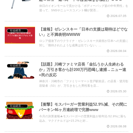
休日のイオンモールで見かける「ボディーバッグ姿の中年男性」を
Powered by livedoor 相互RSS
巡って、SNSやニュースコメント欄が賛否...
2026.07.05
【速報】ゼレンスキー「日本の支援は期待ほどでな
社会経済・政治
い」と不満表明WWWW
ロシア侵攻下のウクライナ・ゼレンスキー大統領が日本への支援に
対し「期待されたような成果は出ていない」...
2026.08.04
【話題】川崎ファミマ店長「金払うか人生終わる
社会経済・政治
か」万引き客から計200万円恐喝し逮捕→ニュー速
+民の反応
神奈川・川崎市の「ファミリーマート登戸駅前店」の店長・望月彰
容疑者（53）が、万引きをした男性客を店...
2026.05.30
【衝撃】モスバーガー営業利益52.9%減、その間に
社会経済・政治
バーキン46ヶ月連続増で完勝www
今月の決算速報🔥モスバーガーの営業利益が前年比-52.9%に落ち
込み、マクドナルドは+15.2%と好...
2026.08.08