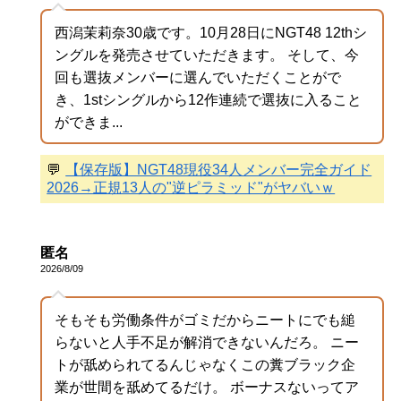
西潟茉莉奈30歳です。10月28日にNGT48 12thシ
ングルを発売させていただきます。 そして、今
回も選抜メンバーに選んでいただくことがで
き、1stシングルから12作連続で選抜に入ること
ができま...
💬
【保存版】NGT48現役34人メンバー完全ガイド
2026→正規13人の"逆ピラミッド"がヤバいｗ
匿名
2026/8/09
そもそも労働条件がゴミだからニートにでも縋
らないと人手不足が解消できないんだろ。 ニー
トが舐められてるんじゃなくこの糞ブラック企
業が世間を舐めてるだけ。 ボーナスないってア