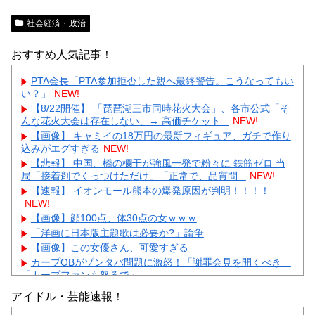
社会経済・政治
おすすめ人気記事！
PTA会長「PTA参加拒否した親へ最終警告。こうなってもい
い？」
NEW!
【8/22開催】 「琵琶湖三市同時花火大会」、各市公式「そ
んな花火大会は存在しない」→ 高価チケット...
NEW!
【画像】 キャミイの18万円の最新フィギュア、ガチで作り
込みがエグすぎる
NEW!
【悲報】 中国、橋の欄干が強風一発で粉々に 鉄筋ゼロ 当
局「接着剤でくっつけただけ」「正常で、品質問...
NEW!
【速報】 イオンモール熊本の爆発原因が判明！！！！
NEW!
【画像】顔100点、体30点の女ｗｗｗ
「洋画に日本版主題歌は必要か?」論争
【画像】この女優さん、可愛すぎる
カープOBがゾンタバ問題に激怒！「謝罪会見を開くべき」
「カープファンも怒るで」
【画像】顔100点、体30点の女ｗｗｗ
アイドル・芸能速報！