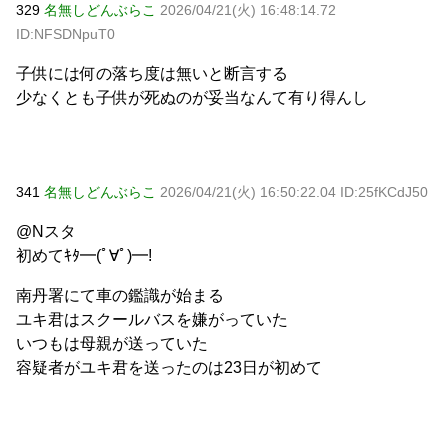
329
名無しどんぶらこ
2026/04/21(火) 16:48:14.72
ID:NFSDNpuT0
子供には何の落ち度は無いと断言する
少なくとも子供が死ぬのが妥当なんて有り得んし
341
名無しどんぶらこ
2026/04/21(火) 16:50:22.04 ID:25fKCdJ50
@Nスタ
初めてｷﾀ━(ﾟ∀ﾟ)━!
南丹署にて車の鑑識が始まる
ユキ君はスクールバスを嫌がっていた
いつもは母親が送っていた
容疑者がユキ君を送ったのは23日が初めて