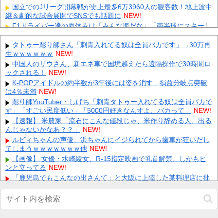
国立でのJリーグ開幕戦が史上最多6万3960人の観客数！地上波中
継＆劇的な試合展開でSNSでも話題に
NEW!
F1ドライバー達の夏休みは「みんな海だな」「南半球にスキーし
に行くやついねえのか」との意見
NEW!
外国人「使い捨てだ」FIFA会長、辞任危機でトランプ政権に泣き
タトゥー彫り師さん「刺青入れてる奴は全員バカです」→30万再
付くも無視されて海外失笑！【海外の反応】
生ｗｗｗｗｗｗ
NEW!
NEW!
【動画】 町の中華料理屋さん、娘の採用で人気店になってしまう
中国人のリウさん、新エネ車で国境越えたら遠隔操作で30時間ロ
ックされる！
NEW!
NEW!
ロシアさん、国民の財産を没収しはじめる
K-POPアイドルの約半数が3年後には姿を消す…損益分岐点突破
NEW!
は4％未満
NEW!
【画像】 全身入れ墨の彫り師、『とんでもない正論』を吐いて30
万再生されてしまうｗｗｗｗｗｗｗ
彫り師YouTuber・しげち「刺青タトゥー入れてる奴は全員バカで
NEW!
す」「すごい民度低い」「5000円好きなんすよ、バカって」
NEW!
【悲報】 明日、飛田給とかいう謎の場所に行くんやが何があるん
や????・・・・・・・・・
【速報】 米農家「流石にこんな値段じゃ、米作り辞める人、出る
NEW!
んじゃないかなあ？？」
NEW!
【最新画像】 tuki.(17)、ハワイでほぼ全部出し！「隠しきれない
美貌」とSNSざわつく
ルビィちゃんの声優、浜ちゃんにイジられてから歯車が狂いだし
NEW!
てしまうｗｗｗｗｗｗｗ他
NEW!
Powered by livedoor 相互RSS
【画像】 女優・水崎綾女、R-15指定映画で乳首解禁、しかもピ
ンと立ってる
NEW!
「鹿児島でもこんなの出さんて」と大阪に上陸した某料理店に批
判殺到、鹿児島の養鶏家とタッグを組んだところで……他
NEW!
【動画】 全裸女子のシャワーシーンがYouTubeで見れると話題に
なってしまうｗｗｗｗｗｗ
NEW!
お盆なんで地元帰ってきたんやが治安悪すぎて草他
NEW!