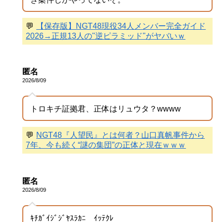
💬
【保存版】NGT48現役34人メンバー完全ガイド
2026→正規13人の"逆ピラミッド"がヤバいｗ
匿名
2026/8/09
トロキチ証拠君、正体はリュウタ？wwww
💬
NGT48『人望民』とは何者？山口真帆事件から
7年、今も続く“謎の集団”の正体と現在ｗｗｗ
匿名
2026/8/09
ｷﾁｶﾞｲｼﾞｼﾞﾔｽﾗｶﾆ ｲｯﾃｸﾚ