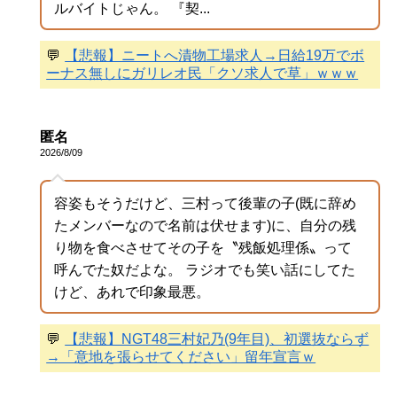
ルバイトじゃん。 『契...
💬
【悲報】ニートへ漬物工場求人→日給19万でボ
ーナス無しにガリレオ民「クソ求人で草」ｗｗｗ
匿名
2026/8/09
容姿もそうだけど、三村って後輩の子(既に辞め
たメンバーなので名前は伏せます)に、自分の残
り物を食べさせてその子を〝残飯処理係〟って
呼んでた奴だよな。 ラジオでも笑い話にしてた
けど、あれで印象最悪。
💬
【悲報】NGT48三村妃乃(9年目)、初選抜ならず
→「意地を張らせてください」留年宣言ｗ