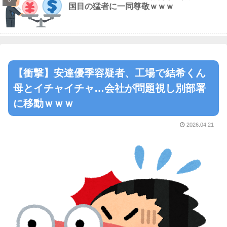
国目の猛者に一同尊敬ｗｗｗ
【衝撃】安達優季容疑者、工場で結希くん
母とイチャイチャ…会社が問題視し別部署
に移動ｗｗｗ
2026.04.21