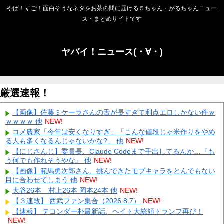
やば！すご！面白そうなネタをお茶の間に届ける５ちゃん・がるちゃんニュー
ス・まとめサイトです
ヤバイ！ニュース(・∀・)
厳選速報！
【画像】佐藤ミケーラさんの舌が長すぎて利点エロしかない件ｗ
ｗｗｗｗ 他
NEW!
コメ農家「今年は安くなりすぎ」「こんな値段じゃ米作りをやめ
る人も多くなるんじゃないかな?」 他
NEW!
【にじさんじ】委員長、Claude Codeまで手出してるんか…『も
う何でも作れそうやな』 他
NEW!
【画像】範馬勇次郎さん、挑んできたモブキャラをとんでもない
目に合わせてしまう 他
NEW!
大谷26本 村上26本 岡本24本 他
NEW!
【３連敗】 西武ファン集合（2026.8.7）
NEW!
【速報】 テコンダー朴最新話、ヘイト大統領トランプ再び！
NEW!