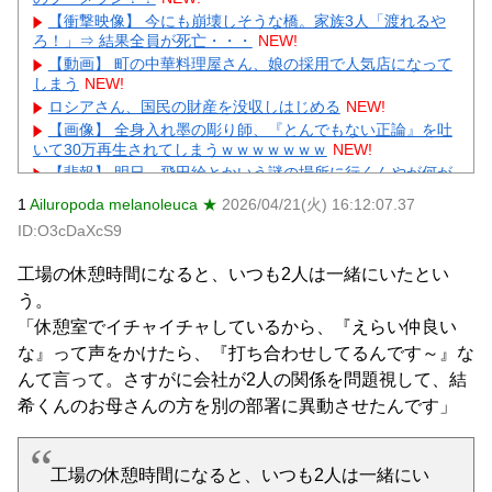
【衝撃映像】 今にも崩壊しそうな橋。家族3人「渡れるや
ろ！」⇒ 結果全員が死亡・・・
NEW!
【動画】 町の中華料理屋さん、娘の採用で人気店になって
しまう
NEW!
ロシアさん、国民の財産を没収しはじめる
NEW!
【画像】 全身入れ墨の彫り師、『とんでもない正論』を吐
いて30万再生されてしまうｗｗｗｗｗｗｗ
NEW!
【悲報】 明日、飛田給とかいう謎の場所に行くんやが何が
あるんや????・・・・・・・・・
NEW!
1
Ailuropoda melanoleuca ★
2026/04/21(火) 16:12:07.37
【最新画像】 tuki.(17)、ハワイでほぼ全部出し！「隠しき
ID:O3cDaXcS9
れない美貌」とSNSざわつく
NEW!
【物議】ひろゆき氏に嫁ブチギレ離婚宣言→まさかの結末
工場の休憩時間になると、いつも2人は一緒にいたとい
にガル民騒然ｗｗｗ
NEW!
う。
【続報】三山凌輝、あんかけパスタ店も割烹店もピンチ→
ガル民「自業自得」大合唱ｗｗｗ
「休憩室でイチャイチャしているから、『えらい仲良い
元AKB社長、22億円申告漏れ 乃木坂46運営会社の株式を
な』って声をかけたら、『打ち合わせしてるんです～』な
パチンコ京楽産業に譲渡【ノース・リバー】【窪田康志】
んて言って。さすがに会社が2人の関係を問題視して、結
元AKB社長、22億円申告漏れ 乃木坂46運営会社の株式を
希くんのお母さんの方を別の部署に異動させたんです」
パチンコ京楽産業に譲渡【ノース・リバー】【窪田康志】
工場の休憩時間になると、いつも2人は一緒にい