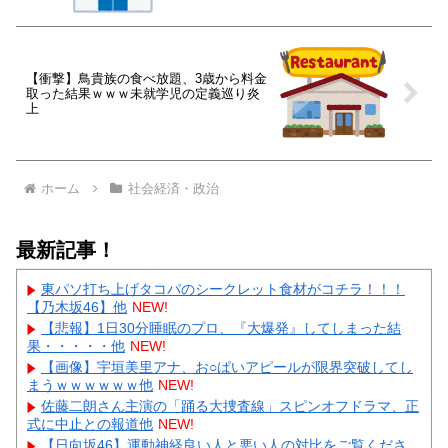
【衝撃】鳥貴族の食べ放題、3歳から料金
取った結果ｗｗｗ未就学児の定義巡り炎
上
ホーム
社会経済・政治
最新記事！
東パソ打ち上げタコパのシークレット食材がコチラ！！！
【乃木坂46】他
NEW!
【悲報】1日30分睡眠のプロ、『大爆発』してしまった結
果・・・・・他
NEW!
【画像】宇垣美里アナ、お○ぱいアピールが限界突破してし
まうｗｗｗｗｗｗ他
NEW!
佐藤二朗さん主演の「踊る大捜査線」スピンオフドラマ、正
式に中止との報道他
NEW!
【日向坂46】運動神経良い人と悪い人の対比をご覧くださ