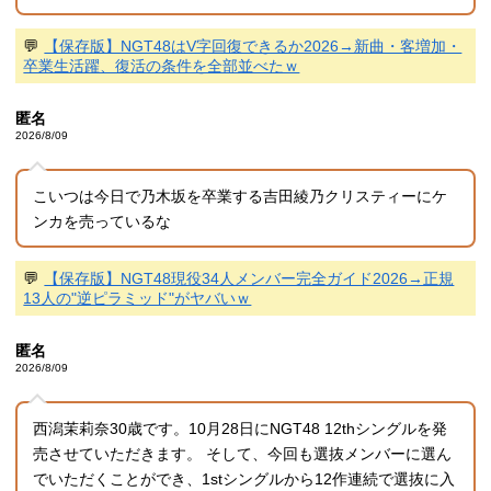
💬
【保存版】NGT48はV字回復できるか2026→新曲・客増加・
卒業生活躍、復活の条件を全部並べたｗ
匿名
2026/8/09
こいつは今日で乃木坂を卒業する吉田綾乃クリスティーにケ
ンカを売っているな
💬
【保存版】NGT48現役34人メンバー完全ガイド2026→正規
13人の"逆ピラミッド"がヤバいｗ
匿名
2026/8/09
西潟茉莉奈30歳です。10月28日にNGT48 12thシングルを発
売させていただきます。 そして、今回も選抜メンバーに選ん
でいただくことができ、1stシングルから12作連続で選抜に入