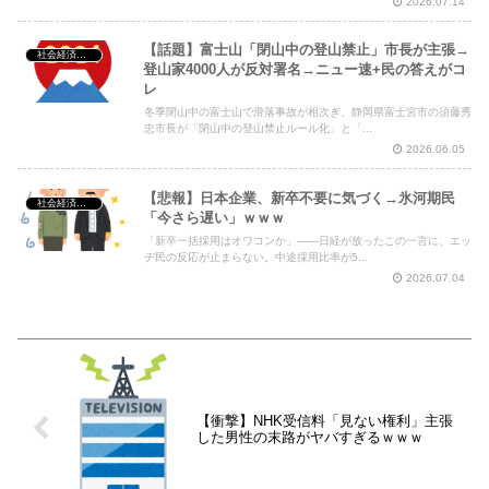
2026.07.14
【話題】富士山「閉山中の登山禁止」市長が主張→
社会経済・政治
登山家4000人が反対署名→ニュー速+民の答えがコ
レ
冬季閉山中の富士山で滑落事故が相次ぎ、静岡県富士宮市の須藤秀
忠市長が「閉山中の登山禁止ルール化」と「...
2026.06.05
【悲報】日本企業、新卒不要に気づく→氷河期民
社会経済・政治
「今さら遅い」ｗｗｗ
「新卒一括採用はオワコンか」――日経が放ったこの一言に、エッ
ヂ民の反応が止まらない。中途採用比率が5...
2026.07.04
【衝撃】NHK受信料「見ない権利」主張
した男性の末路がヤバすぎるｗｗｗ