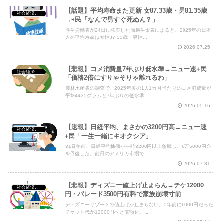
【話題】平均寿命また更新 女87.33歳・男81.35歳
社会経済・政治
→+民「なんで男すぐ死ぬん？」
厚生労働省が24日に発表した簡易生命表によると、2025年の日本
人の平均寿命は女性87.33歳・男性...
2026.07.25
【悲報】コメ消費量7年ぶり低水準→ニュー速+民
社会経済・政治
「価格2倍にすりゃそりゃ離れるわ」
農林水産省の調査で、2025年度の1人1カ月当たりのコメ消費量が
平均4435グラムと7年ぶりの低水準...
2026.05.16
【速報】日経平均、まさかの3200円高→ニュー速
社会経済・政治
+民「一生一緒にキオクシア」
31日午前、日経平均株価が一時3200円以上急騰し、6万5000円台
を回復した。前日のアメリカ市場で...
2026.07.31
【悲報】ディズニー値上げ止まらん→チケ12000
社会経済・政治
円・パレード3500円有料で家族崩壊寸前
ディズニーリゾートの値上げが止まらない。5年前に6000円だった
チケット代が12000円へと倍額化。...