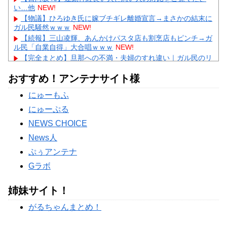
い…他
NEW!
【物議】ひろゆき氏に嫁ブチギレ離婚宣言→まさかの結末に
ガル民騒然ｗｗｗ
NEW!
【続報】三山凌輝、あんかけパスタ店も割烹店もピンチ→ガ
ル民「自業自得」大合唱ｗｗｗ
NEW!
【完全まとめ】旦那への不満・夫婦のすれ違い｜ガル民のリ
アル本音を総整理
NEW!
おすすめ！アンテナサイト様
【驚愕】及川光博57歳で再婚発表→まさかのデキ婚にガル民
「57の方が衝撃」ｗｗｗ
NEW!
にゅーもふ
【衝撃】巨人・高梨雄平にお泊まり不倫愛報道→ガル民「紳
士たれ」総ツッコミｗｗｗ
にゅーぷる
Powered by livedoor 相互RSS
NEWS CHOICE
News人
ぷぅアンテナ
Gラボ
姉妹サイト！
がるちゃんまとめ！