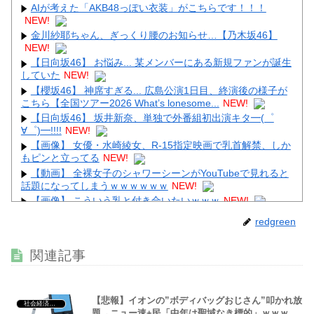
AIが考えた「AKB48っぽい衣装」がこちらです！！！
NEW!
金川紗耶ちゃん、ぎっくり腰のお知らせ…【乃木坂46】
NEW!
Powered by livedoor 相互RSS
【日向坂46】 お悩み... 某メンバーにある新規ファンが誕生
していた
NEW!
【櫻坂46】 神席すぎる... 広島公演1日目、終演後の様子が
こちら【全国ツアー2026 What’s lonesome...
NEW!
【日向坂46】 坂井新奈、単独で外番組初出演キタ━(゜
∀゜)━!!!!
NEW!
【画像】 女優・水崎綾女、R-15指定映画で乳首解禁、しか
もピンと立ってる
NEW!
【動画】 全裸女子のシャワーシーンがYouTubeで見れると
話題になってしまうｗｗｗｗｗｗ
NEW!
【画像】 こういう乳と付き合いたいｗｗｗ
NEW!
【画像】 Instagram女子さん、がっつりマンスジ写してて
redgreen
エ□すぎるｗｗｗｗｗｗ
NEW!
【最新画像】 tuki.(17)、ハワイでほぼ全部出し！「隠しき
関連記事
れない美貌」とSNSざわつく
NEW!
【悲報】イオンの”ボディバッグおじさん”叩かれ放
社会経済・政治
題→ニュー速+民「中年は聖域なき標的」ｗｗｗ