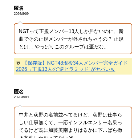
匿名
2026/8/09
NGTって正規メンバー13人しか居ないのに、新
曲でその正規メンバーが外されちゃうの？ 正規
とは… やっぱりこのグループは歪だな。
💬
【保存版】NGT48現役34人メンバー完全ガイド
2026→正規13人の"逆ピラミッド"がヤバいｗ
匿名
2026/8/09
中井と荻野の名前並べてるけど、荻野は仕事ら
しい仕事無くて、一応インフルエンサー名乗っ
てるけど既に加藤美南よりはるかに下…ばら撒
き案件しかやってないぞ。