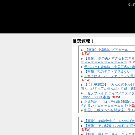
厳選速報！
【画像】北
NEW!
【画像】 
ｗｗｗｗｗｗ
元いいとも
【衝撃】視
それではス
NEW!
【にじ甲2
情とポジティ
「ゼノブレイ
Edition 3,7