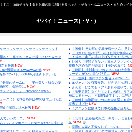
やば！すご！面白そうなネタをお茶の間に届ける
ヤバイ！ニュ
朝鮮のビアガール、エッッッッッッッッッッッッッッッッッ！
例の美人すぎるおにぎり屋さん、裏でおっさんが握っていたｗｗｗ
ｗｗｗｗｗｗｗｗ
NEW!
青年隊、中居正広の”素顔”を暴露
NEW!
力テストで見えない！？9が難問すぎるwwwwww 他
NEW!
ーパーファミコンで最高傑作のバトルBGMをお聴き下さい 他
026】「みんなのおかげで最高のチームに！」宇佐美リト監督の愛
ブが生んだ大奇跡！麒麟高校、激闘の3...
NEW!
ド ディフィニティブエディション」 Nintendo Switch 2
13 本 他
NEW!