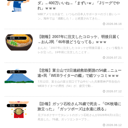
ダ」←400万いいね→「まずいｗ」「Jリーグでや
れ」ｗｗｗ
Powered by livedoor 相互RSS
W杯アメリカ大会で、いつもの日本人サポーターのゴミ拾いシー
ン。海外では「感動した！」と絶賛されてきた...
2026.06.16
【朗報】2007年に注文したコロッケ、明後日届く
芸能・スポーツ・Youtuber
→おんJ民「46年後どうなってる」ｗｗｗ
おんJに「2007年に注文したコロッケが明後日届く」という報告ス
レが立った。19年前に注文したことす...
2026.07.21
【悲報】富士山で2日連続救助要請の54歳→ニュー
芸能・スポーツ・Youtuber
速+民「WEBライターの鑑」で総ツッコミｗｗｗ
7月12日、富士山の富士宮口で下山中だった兵庫県神戸市在住の
WEBライターの男性（54）が、疲労で動...
2026.07.12
【訃報】ガッツ石松さん76歳で死去→「OK牧場に
芸能・スポーツ・Youtuber
旅立った」「ガッツポーズは永遠に残る」
元プロボクサーでタレントのガッツ石松さんが2026年6月11日に
死去した。76歳。ガッツエンタープラ...
2026.06.12