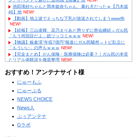
ン」イベントで魅せた透明感【画像】他
NEW!
池田瑛紗ちゃんと岡本姫奈ちゃん、暴れ犬だったｗ【乃木坂
46】他
NEW!
【動画】地上波でえっちな下乳が放送されてしまうwww他
NEW!
【続報】三山凌輝、花乃まりあと懲りずに密会継続→ガル民
「もう何回目だよ」総ツッコミｗｗｗ
NEW!
【物議】板倉滉”年収7億円”報道にガル民騒然→トピ乱立に
「もういい」の声もｗｗｗ
NEW!
【完全まとめ】がん保険・医療保険は必要？｜ガル民の本音
とリアル体験談を徹底整理
NEW!
【物議】藤本美貴の「イケメンってつまらない」発言→ガル
おすすめ！アンテナサイト様
民「庄司は普通にイケメン」総ツッコミｗｗｗ
NEW!
【物議】田中みな実、結婚&妊娠発表後初登場→10cmヒール
にゅーもふ
にガル民総ツッコミｗｗｗ
にゅーぷる
Powered by livedoor 相互RSS
NEWS CHOICE
News人
ぷぅアンテナ
Gラボ