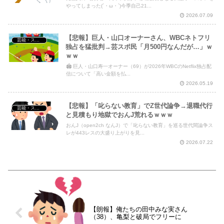
やってしまった(´・ω・`)今季自己21...
2026.07.09
【悲報】巨人・山口オーナーさん、WBCネトフリ
芸能・スポーツ・Youtuber
独占を猛批判→芸スポ民「月500円なんだが…」ｗ
ｗｗ
🏟️ 巨人・山口寿一オーナー（69）が2026年WBCのNetflix独占配
信について「高い金額を払...
2026.05.19
【悲報】「叱らない教育」でZ世代論争→退職代行
芸能・スポーツ・Youtuber
と見積もり地獄でおんJ荒れるｗｗｗ
おんJ（open2ch なんJ）で「叱らない教育」を巡る世代間論争ス
レが443レスの大盛り上がりを見...
2026.07.22
【朗報】俺たちの田中みな実さん
（38）、亀梨と破局でフリーに