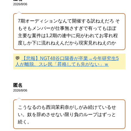
2026/8/06
7期オーディションなんて開催する訳ねえだろ そ
もそもメンバーが仕事無さすぎで有ってもほぼ
主要な案件は1,2期の連中に宛がわれてお零れ程
度しか下に流れねえんだから現実見れねえのか
💬
【悲報】NGT48谷口陽香が卒業→今年研究生5
人が離脱、スレ民「昇格しても先がない」ｗ
匿名
2026/8/06
こうなるのも西潟茉莉奈がしがみ続けているせ
い。奴を辞めさせない限り負のループはずっと
続く。