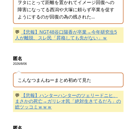
ヲタにとって距離を置かれてイメージ回復への
障害になってる西潟や大塚に頼らず卒業を促す
ようにするのが回復の為の残された...
💬
【悲報】NGT48谷口陽香が卒業→今年研究生5
人が離脱、スレ民「昇格しても先がない」ｗ
匿名
2026/8/06
こんなつまんねーまとめ初めて見た
💬
【悲報】ハンターハンターのツェリードニヒ、
まさかの死亡→ガリレオ民「絶対生きてるだろ」の
総ツッコミｗｗｗ
匿名