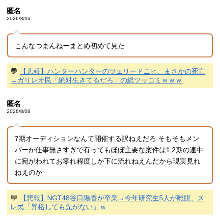
匿名
2026/8/06
こんなつまんねーまとめ初めて見た
💬
【悲報】ハンターハンターのツェリードニヒ、まさかの死亡
→ガリレオ民「絶対生きてるだろ」の総ツッコミｗｗｗ
匿名
2026/8/06
7期オーディションなんて開催する訳ねえだろ そもそもメン
バーが仕事無さすぎで有ってもほぼ主要な案件は1,2期の連中
に宛がわれてお零れ程度しか下に流れねえんだから現実見れ
ねえのか
💬
【悲報】NGT48谷口陽香が卒業→今年研究生5人が離脱、ス
レ民「昇格しても先がない」ｗ