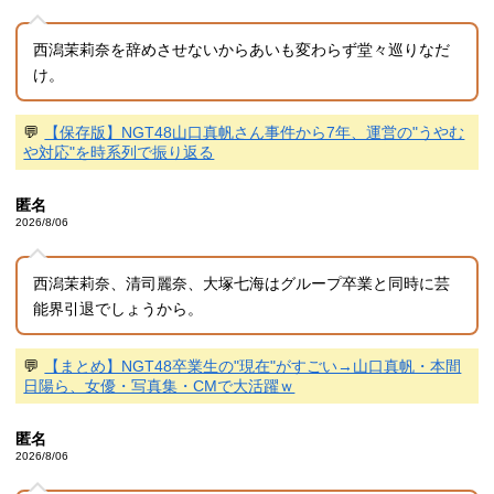
西潟茉莉奈を辞めさせないからあいも変わらず堂々巡りなだ
け。
💬
【保存版】NGT48山口真帆さん事件から7年、運営の"うやむ
や対応"を時系列で振り返る
匿名
2026/8/06
西潟茉莉奈、清司麗奈、大塚七海はグループ卒業と同時に芸
能界引退でしょうから。
💬
【まとめ】NGT48卒業生の"現在"がすごい→山口真帆・本間
日陽ら、女優・写真集・CMで大活躍ｗ
匿名
2026/8/06