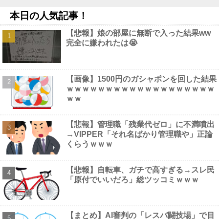
東京ヤクルトスワローズ月別勝率、限界突破ｗｗｗｗｗｗｗｗｗ
ｗｗｗｗｗｗｗｗｗｗｗｗｗｗｗｗｗｗｗｗｗｗｗｗｗｗｗｗｗｗ
本日の人気記事！
ｗｗｗｗ他
NEW!
【速報】 NHKの性被害問題、性加害した番組出演者が衝撃告白！
【悲報】娘の部屋に無断で入った結果ww
NEW!
完全に嫌われたは😭
【朗報】Amazonで「GANTZ」が全巻100円ｗｗｗｗｗｗｗｗｗ
ｗ他
NEW!
【動画】 アメリカのトー横、え●ちすぎるｗｗｗ
NEW!
【画像】1500円のガシャポンを回した結果
【画像】 田中みな実(39) 妊娠中でも露出多めのドレス、これノー
ｗｗｗｗｗｗｗｗｗｗｗｗｗｗｗｗｗｗｗ
ブラか？
NEW!
ｗｗ
【画像】 風俗で毎回こういう"恵体メロン"お姉さん(35)を指名し
てしまうんやが・・・・・・
NEW!
【画像】 フリーアナの宇垣美里(35)さん、パンッパンの乳房がエ
【悲報】管理職「残業代ゼロ」に不満噴出
□すぎるｗｗｗｗｗｗ
NEW!
→VIPPER「それ名ばかり管理職や」正論
くらうｗｗｗ
【悲報】自転車、ガチで高すぎる→スレ民
「原付でいいだろ」総ツッコミｗｗｗ
Powered by livedoor 相互RSS
【まとめ】AI審判の「レスバ闘技場」で目