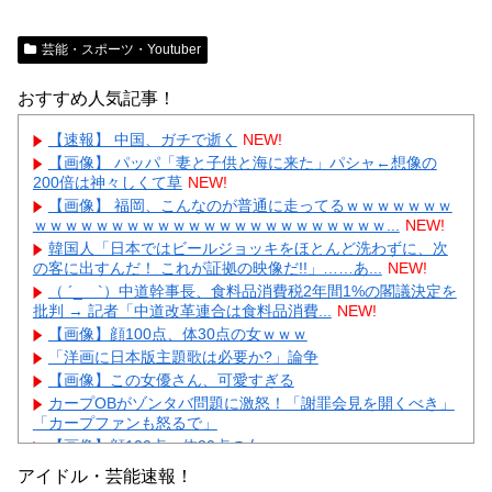
芸能・スポーツ・Youtuber
おすすめ人気記事！
【速報】 中国、ガチで逝く
NEW!
【画像】 パッパ「妻と子供と海に来た」パシャ←想像の
200倍は神々しくて草
NEW!
【画像】 福岡、こんなのが普通に走ってるｗｗｗｗｗｗｗ
ｗｗｗｗｗｗｗｗｗｗｗｗｗｗｗｗｗｗｗｗｗｗｗ...
NEW!
韓国人「日本ではビールジョッキをほとんど洗わずに、次
の客に出すんだ！ これが証拠の映像だ!!」……あ...
NEW!
（ ´_ゝ`）中道幹事長、食料品消費税2年間1%の閣議決定を
批判 → 記者「中道改革連合は食料品消費...
NEW!
【画像】顔100点、体30点の女ｗｗｗ
「洋画に日本版主題歌は必要か?」論争
【画像】この女優さん、可愛すぎる
カープOBがゾンタバ問題に激怒！「謝罪会見を開くべき」
「カープファンも怒るで」
【画像】顔100点、体30点の女ｗｗｗ
アイドル・芸能速報！