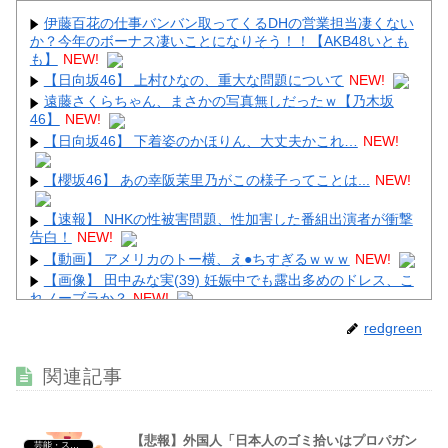
伊藤百花の仕事バンバン取ってくるDHの営業担当凄くない
か？今年のボーナス凄いことになりそう！！【AKB48いとも
も】
NEW!
Powered by livedoor 相互RSS
【日向坂46】 上村ひなの、重大な問題について
NEW!
遠藤さくらちゃん、まさかの写真無しだったｗ【乃木坂
46】
NEW!
【日向坂46】 下着姿のかほりん、大丈夫かこれ…
NEW!
【櫻坂46】 あの幸阪茉里乃がこの様子ってことは...
NEW!
【速報】 NHKの性被害問題、性加害した番組出演者が衝撃
告白！
NEW!
【動画】 アメリカのトー横、え●ちすぎるｗｗｗ
NEW!
【画像】 田中みな実(39) 妊娠中でも露出多めのドレス、こ
れノーブラか？
NEW!
【画像】 風俗で毎回こういう"恵体メロン"お姉さん(35)を
redgreen
指名してしまうんやが・・・・・・
NEW!
【画像】 フリーアナの宇垣美里(35)さん、パンッパンの乳
関連記事
房がエ□すぎるｗｗｗｗｗｗ
NEW!
【悲報】外国人「日本人のゴミ拾いはプロパガン
芸能・スポーツ・Youtuber