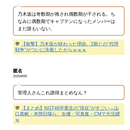
乃木坂は奇数期が推され偶数期が干される。ち
なみに偶数期でキャプテンになったメンバーは
まだ誰もいない。
💬
【衝撃】乃木坂が終わった理由、2期との"代理
戦争"がついに決着したからｗｗｗ
匿名
2026/8/06
管理人さんこれ誰得まとめなん？
💬
【まとめ】NGT48卒業生の"現在"がすごい→山
口真帆・本間日陽ら、女優・写真集・CMで大活躍
ｗ