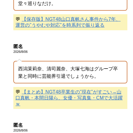
堂々巡りなだけ。
💬
【保存版】NGT48山口真帆さん事件から7年、
運営の"うやむや対応"を時系列で振り返る
匿名
2026/8/06
西潟茉莉奈、清司麗奈、大塚七海はグループ卒
業と同時に芸能界引退でしょうから。
💬
【まとめ】NGT48卒業生の"現在"がすごい→山
口真帆・本間日陽ら、女優・写真集・CMで大活躍
ｗ
匿名
2026/8/06