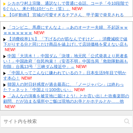
シカホワ村上宗隆、通訳なしで普通に会話。コーチ「今10段階で
6ぐらい。来た時は0だった（笑）」
NEW!
【GIF動画】 宮城の可愛すぎるチアさん、甲子園で発見される
NEW!
【にじさんじ】 五木、すべてをメモ帳で管理する長尾に表計算ソ
「コンビニ、馬鹿にすんなよ」→あのオーナー夫婦、不起訴ｗｗ
フトを布教へ『企画趣旨でもう草生える』【8/6(木)20:0...
NEW!
ｗｗｗｗｗｗｗ
NEW!
【ホロライブ】 これはこれでちょっと裏来いよに見える
NEW!
【消費税率1％】 「下げるのが筋なんですけど…」消費減税で値
下がりする分と同じだけ商品を値上げして店頭価格を変えない店も
【速報】 NHKの性被害問題、性加害した番組出演者が衝撃告白！
NEW!
NEW!
兄嫁「正月に帰るから、ゲームと、いいお肉と酒と、お風呂グッ
中国「大洪水！」中国ダム「決壊」地元民「公式発表より死者多
ズの準備しとけよ」寝起きの私「知るかボケ」兄嫁「キィィィィ
い！」中国政府「住民拘束！（安否不明」中国当局「救助隊動画も
ー！...
削除」台風13号「三峡ダム接近中」→
NEW!
NEW!
【動画】 新型のさすまた、限界突破ｗｗｗｗｗｗ
「中国人ってこんなに嫌われているの？」日本生活9年目で明か
NEW!
す本心！
NEW!
【悲報】 有吉、一般人に「ド正論」を叩きつけて炎上ｗｗｗｗｗ
ｗｗｗ
韓国人の対日好感度が過去最高に、「ノージャパン」は終わっ
NEW!
た？＝ネット「中国より100倍いい」
NEW!
【画像】 ワイ「アルファードいいなあ。買いに行くか」店員「ほ
いっ見積もりな！」ワイ「金額おかしくね？」←お前らもそう思
「みんなの演奏を被災地に届けよう!」とか言い出した吹奏楽部の
う...
顧問、だが泊まる場所やご飯は現地のお寺とかホテルとか……他
NEW!
NEW!
Powered by livedoor 相互RSS
【衝撃】ジャンプストアで大量注文→キャンセルを繰り返した32
歳女を逮捕 238アカウント、総額43億円超「注文したことで欲求
が満たされた」他
NEW!
【動画】元西武ヤン、MLB初登板で大ジャンプｗｗｗｗ他
NEW!