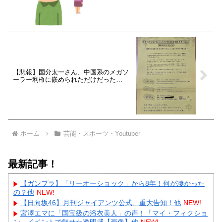
【悲報】国分太一さん、中国系のメガソ
ーラー利権に嵌められただけだった…
ホーム
芸能・スポーツ・Youtuber
最新記事！
【ガンプラ】「リーオーショック」から8年！何が凄かった
の？他
NEW!
【日向坂46】月刊ジャイアンツ公式、重大告知！他
NEW!
宮澤エマに「国宝級の浴衣美人」の声！「マイ・フィクショ