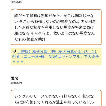
2026/8/06
誰だって最初は無知だから、そこは問題じゃな
い そこから勉強しないのが馬鹿なのよ 国が用意
したお得な制度を利用しない馬鹿が将来に負け
組になる そらそうよ、救いようのない馬鹿なん
だもの 勉強が助け...
💬
【悲報】株式投資、若い男の自尊心をゴリゴリ
削る→ニュー速+民「NISAはギャンブル」で大論争
ｗｗｗ
匿名
2026/8/06
シングルリリースできない（頼らない）状況な
らばお布施してくれるが過去を知っているドル