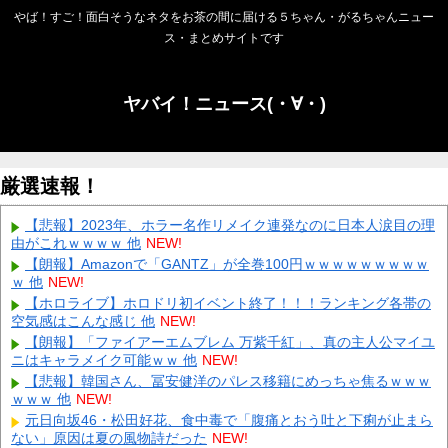
やば！すご！面白そうなネタをお茶の間に届ける５ちゃん・がるちゃんニュー
ス・まとめサイトです
ヤバイ！ニュース(・∀・)
厳選速報！
【悲報】2023年、ホラー名作リメイク連発なのに日本人涙目の理
由がこれｗｗｗｗ 他
NEW!
【朗報】Amazonで「GANTZ」が全巻100円ｗｗｗｗｗｗｗｗｗ
ｗ 他
NEW!
【ホロライブ】ホロドリ初イベント終了！！！ランキング各帯の
空気感はこんな感じ 他
NEW!
【朗報】「ファイアーエムブレム 万紫千紅」、真の主人公マイユ
ニはキャラメイク可能ｗｗ 他
NEW!
【悲報】韓国さん、冨安健洋のパレス移籍にめっちゃ焦るｗｗｗ
ｗｗｗ 他
NEW!
元日向坂46・松田好花、食中毒で「腹痛とおう吐と下痢が止まら
ない」原因は夏の風物詩だった
NEW!