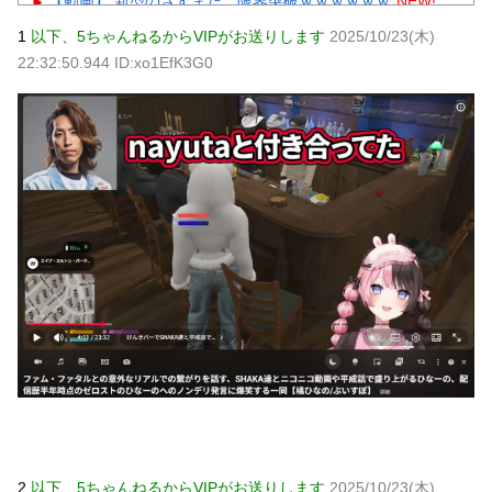
【動画】 新型のさすまた、限界突破ｗｗｗｗｗｗ
NEW!
【悲報】 有吉、一般人に「ド正論」を叩きつけて炎上ｗｗ
1
以下、5ちゃんねるからVIPがお送りします
2025/10/23(木)
ｗｗｗｗｗｗ
NEW!
22:32:50.944 ID:xo1EfK3G0
【画像】 ワイ「アルファードいいなあ。買いに行くか」店
員「ほいっ見積もりな！」ワイ「金額おかしくね？」←お前
らもそう思うよな？？？？？
NEW!
【続報】三山凌輝、花乃まりあと懲りずに密会継続→ガル
民「もう何回目だよ」総ツッコミｗｗｗ
NEW!
【物議】板倉滉”年収7億円”報道にガル民騒然→トピ乱立に
「もういい」の声もｗｗｗ
元AKB社長、22億円申告漏れ 乃木坂46運営会社の株式を
パチンコ京楽産業に譲渡【ノース・リバー】【窪田康志】
元AKB社長、22億円申告漏れ 乃木坂46運営会社の株式を
パチンコ京楽産業に譲渡【ノース・リバー】【窪田康志】
Powered by livedoor 相互RSS
2
以下、5ちゃんねるからVIPがお送りします
2025/10/23(木)