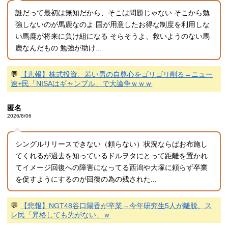
誰だって最初は無知だから、そこは問題じゃない そこから勉
強しないのが馬鹿なのよ 国が用意したお得な制度を利用しな
い馬鹿が将来に負け組になる そらそうよ、救いようのない馬
鹿なんだもの 勉強が助け...
💬
【悲報】株式投資、若い男の自尊心をゴリゴリ削る→ニュー
速+民「NISAはギャンブル」で大論争ｗｗｗ
匿名
2026/8/06
シングルリリースできない（頼らない）状況ならばお布施し
てくれるが過去を知っているドルヲタにとって距離を置かれ
てイメージ回復への障害になってる西潟や大塚に頼らず卒業
を促すようにするのが回復の為の残された...
💬
【悲報】NGT48谷口陽香が卒業→今年研究生5人が離脱、ス
レ民「昇格しても先がない」ｗ