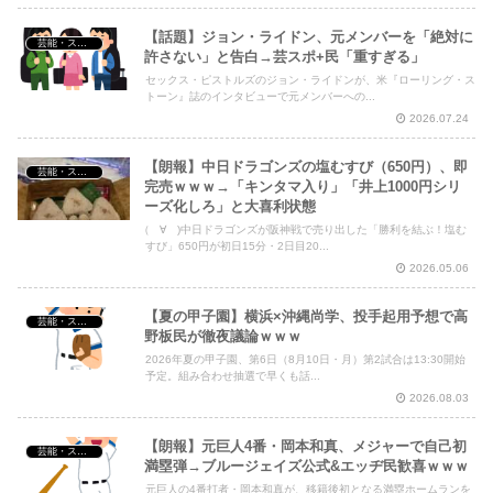
【話題】ジョン・ライドン、元メンバーを「絶対に
芸能・スポーツ・Youtuber
許さない」と告白→芸スポ+民「重すぎる」
セックス・ピストルズのジョン・ライドンが、米『ローリング・ス
トーン』誌のインタビューで元メンバーへの...
2026.07.24
【朗報】中日ドラゴンズの塩むすび（650円）、即
芸能・スポーツ・Youtuber
完売ｗｗｗ→「キンタマ入り」「井上1000円シリ
ーズ化しろ」と大喜利状態
(゚∀゚)中日ドラゴンズが阪神戦で売り出した「勝利を結ぶ！塩む
すび」650円が初日15分・2日目20...
2026.05.06
【夏の甲子園】横浜×沖縄尚学、投手起用予想で高
芸能・スポーツ・Youtuber
野板民が徹夜議論ｗｗｗ
2026年夏の甲子園、第6日（8月10日・月）第2試合は13:30開始
予定。組み合わせ抽選で早くも話...
2026.08.03
【朗報】元巨人4番・岡本和真、メジャーで自己初
芸能・スポーツ・Youtuber
満塁弾→ブルージェイズ公式&エッヂ民歓喜ｗｗｗ
元巨人の4番打者・岡本和真が、移籍後初となる満塁ホームランを