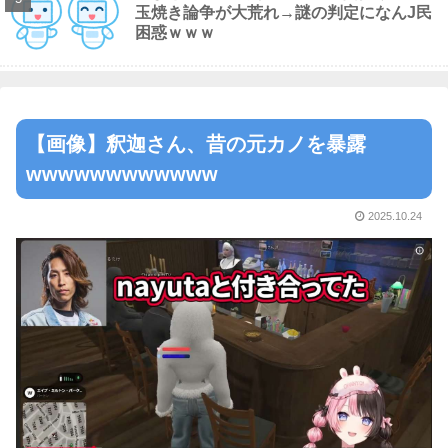
玉焼き論争が大荒れ→謎の判定になんJ民
困惑ｗｗｗ
【画像】釈迦さん、昔の元カノを暴露
wwwwwwwwwwww
2025.10.24