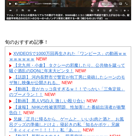
旬のおすすめ記事！
XVIDEOSで1000万回再生された「ワンピース」の動画ｗｗ
ｗｗｗｗｗｗ
NEW!
【北九州・小倉】 タクシーの邪魔したり、公共物を蹴って
騒ぐ酒乱のDQNに年末大ビンタ！
NEW!
【話題】 河内長野市で警官が包丁男に発砲したシーンのモ
ザ無し映像が公開される。
NEW!
【動画】 音がカッコ良すぎるｗ！！でっかい「三角定規」
のブーメラン！！
NEW!
【動画】 黒人VS白人 激しい殴り合い
NEW!
【速報】 NHKの性被害問題、性加害した番組出演者が衝撃
告白！
NEW!
兄嫁「正月に帰るから、ゲームと、いいお肉と酒と、お風
呂グッズの準備しとけよ」寝起きの私「知るかボケ」兄嫁
「キィィィィー！！！！」私「あ…」
NEW!