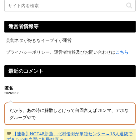
運営者情報等
芸能ネタが好きなイーブイが運営
プライバシーポリシー、運営者情報及びお問い合わせは
こちら
最近のコメント
匿名
2026/8/08
だから、あの時に解散しとけって何回言えば ホンマ、アホな
グループやで
💬
【速報】NGT48新曲、北村優羽が単独センター→13人選抜で
ずきもね初当選に板民歓喜ｗ