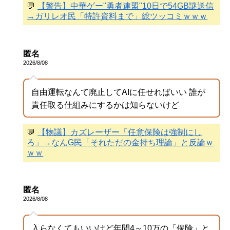
💬
【警告】中華ゲー"勇者連盟"10日で54GB謎送信
→ガリレオ民「特許資料まで」総ツッコミｗｗｗ
匿名
2026/8/08
自由運転なんて廃止してAIに任せればいい 誰が
責任取る仕組みにするかは知らないけど
💬
【物議】カズレーザー「任意保険は強制にし
ろ」→なんG民「それただの金持ち理論」と反論ｗ
ｗｗ
匿名
2026/8/08
入らなくてもいいけど年間4～10万の「保険」と