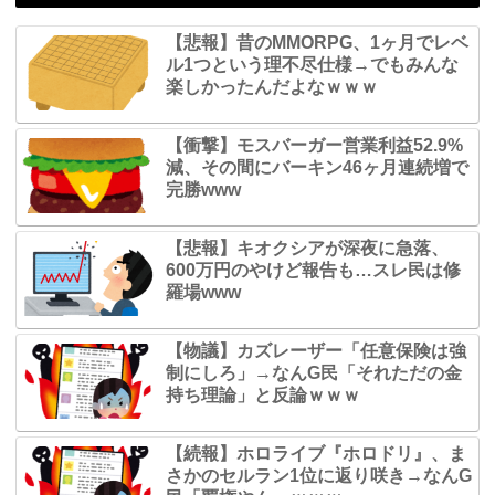
【悲報】昔のMMORPG、1ヶ月でレベ
ル1つという理不尽仕様→でもみんな
楽しかったんだよなｗｗｗ
【衝撃】モスバーガー営業利益52.9%
減、その間にバーキン46ヶ月連続増で
完勝www
【悲報】キオクシアが深夜に急落、
600万円のやけど報告も…スレ民は修
羅場www
【物議】カズレーザー「任意保険は強
制にしろ」→なんG民「それただの金
持ち理論」と反論ｗｗｗ
【続報】ホロライブ『ホロドリ』、ま
さかのセルラン1位に返り咲き→なんG