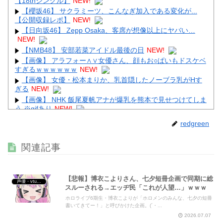
【18thシングル】
NEW!
【櫻坂46】 サクラミーツ、こんなぎ加入である変化が...
【公開収録レポ】
NEW!
【日向坂46】 Zepp Osaka、客席が想像以上にヤバい…
NEW!
【NMB48】 安部若菜アイドル最後の日
NEW!
【画像】 アラフォー∧∨女優さん、顔もお○ぱいもドスケベ
すぎるｗｗｗｗｗｗ
NEW!
【画像】 女優・松本まりか、乳首隠したノーブラ乳がHす
ぎる
NEW!
【画像】 NHK 飯尾夏帆アナが爆乳を熊本で見せつけてしま
う ※gifあり
NEW!
【画像】 ほぼ全裸なドスケベコスプレイヤーの身体がエ□
redgreen
すぎるｗｗｗ
NEW!
【画像】 ガールズバー店員えっろ
NEW!
関連記事
【悲報】博衣こよりさん、七夕短冊企画で同期に総
声優・vtuber・アニメ漫画ゲーム
スルーされる→エッヂ民「これが人望…」ｗｗｗ
Powered by livedoor 相互RSS
ホロライブ6期生・博衣こよりが「ホロメンのみんな、七夕の短冊
書いてきてー！」と呼びかけた企画。(´・...
2026.07.07