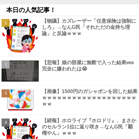
※gifあり
NEW!
本日の人気記事！
【超悲報】広島市長、呪文を唱えて日本人をゾンビ化させている
と非難されてしまう他
NEW!
【物議】カズレーザー「任意保険は強制に
【ホロライブ】POP UP PARADE「雪花ラミィ」フィギュア【本
しろ」→なんG民「それただの金持ち理
日発売】他
NEW!
論」と反論ｗｗｗ
【画像】 ほぼ全裸なドスケベコスプレイヤーの身体がエ□すぎる
ｗｗｗ
NEW!
【画像】 ガールズバー店員えっろ
NEW!
【悲報】娘の部屋に無断で入った結果ww
完全に嫌われたは😭
Powered by livedoor 相互RSS
【画像】1500円のガシャポンを回した結果
ｗｗｗｗｗｗｗｗｗｗｗｗｗｗｗｗｗｗｗ
ｗｗ
【続報】ホロライブ『ホロドリ』、まさか
のセルラン1位に返り咲き→なんG民「覇
権やん」ｗｗｗ