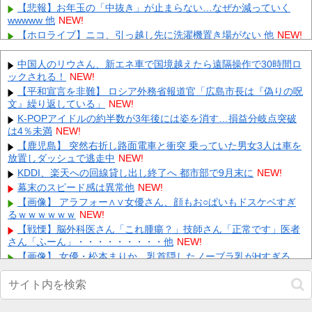
【悲報】お年玉の「中抜き」が止まらない…なぜか減っていく
wwwww 他
NEW!
【ホロライブ】ニコ、引っ越し先に洗濯機置き場がない 他
NEW!
【衝撃】13周年轟絶感謝ガチャに彩獣神祭が追加される！？ 他
NEW!
中国人のリウさん、新エネ車で国境越えたら遠隔操作で30時間ロ
ックされる！
【画像】香川って凄かったんだな。このメンツに並ぶのえぐい
NEW!
ぞ… 他
NEW!
【平和宣言を非難】 ロシア外務省報道官「広島市長は『偽りの呪
文』繰り返している」
日本をダメにした総理大臣、ワースト１位が同点でこの人ｗｗｗ
NEW!
ｗｗｗ
NEW!
K-POPアイドルの約半数が3年後には姿を消す…損益分岐点突破
は4％未満
【画像】 今のクソガキ共、これを見たこと無くて渡されたらパニ
NEW!
クるらしいｗｗｗｗｗｗｗｗｗｗｗｗｗ
NEW!
【鹿児島】 突然右折し路面電車と衝突 乗っていた男女3人は車を
放置しダッシュで逃走中
【画像】 16歳でこのお◯ぱいはいかんでしょｗｗｗwｗｗｗｗｗ
NEW!
ｗｗｗ❤
NEW!
KDDI、楽天への回線貸し出し終了へ 都市部で9月末に
NEW!
彼氏が『この車』買おうとして私とケンカになってるんだけどｗ
幕末のスピード感は異常他
NEW!
ｗｗｗｗｗ
NEW!
【画像】 アラフォー∧∨女優さん、顔もお○ぱいもドスケベすぎ
【画像】 まま「なんかプール入ってたら学生にめっちゃ見られた
るｗｗｗｗｗｗ
NEW!
w」
NEW!
【戦慄】脳外科医さん「これ腫瘍？」技師さん「正常です」医者
さん「ふーん」・・・・・・・・・他
NEW!
Powered by livedoor 相互RSS
【画像】 女優・松本まりか、乳首隠したノーブラ乳がHすぎる
NEW!
高値で米を大量に仕入れた米卸大手、米価下落によって決算が凄
まじいことになっている模様他
NEW!
【画像】 NHK 飯尾夏帆アナが爆乳を熊本で見せつけてしまう