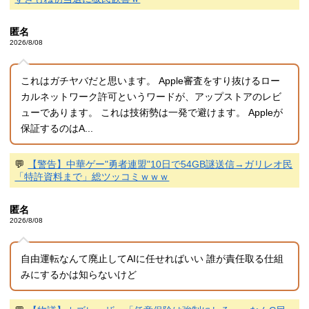
匿名
2026/8/08
これはガチヤバだと思います。 Apple審査をすり抜けるロー
カルネットワーク許可というワードが、アップストアのレビ
ューであります。 これは技術勢は一発で避けます。 Appleが
保証するのはA...
💬
【警告】中華ゲー"勇者連盟"10日で54GB謎送信→ガリレオ民
「特許資料まで」総ツッコミｗｗｗ
匿名
2026/8/08
自由運転なんて廃止してAIに任せればいい 誰が責任取る仕組
みにするかは知らないけど