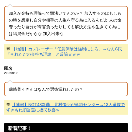
加入が金持ち理論って頭沸いてんのか？ 加入するのはもしも
の時を想定し自分や相手の人生を守る為に入るんだよ 人の命
奪ったり自分が障害負ったりしても解決方法や生きてく為に
は結局金だからな 加入出来な...
💬
【物議】カズレーザー「任意保険は強制にしろ」→なんG民
「それただの金持ち理論」と反論ｗｗｗ
匿名
2026/8/08
磯崎菜々さんはなんで選抜漏れしたの？
💬
【速報】NGT48新曲、北村優羽が単独センター→13人選抜で
ずきもね初当選に板民歓喜ｗ
新着記事！