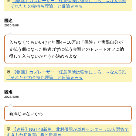
💬
【物議】カズレーザー「任意保険は強制にしろ」→なんG民
「それただの金持ち理論」と反論ｗｗｗ
匿名
2026/8/08
入らなくてもいいけど年間4～10万の「保険」と実際自分が
支払う側になった時逃げずに払う金額とのトレードオフに納
得して入らないかどうか決めろよな
💬
【物議】カズレーザー「任意保険は強制にしろ」→なんG民
「それただの金持ち理論」と反論ｗｗｗ
匿名
2026/8/08
新潟じゃないから
💬
【速報】NGT48新曲、北村優羽が単独センター→13人選抜で
ずきもね初当選に板民歓喜ｗ