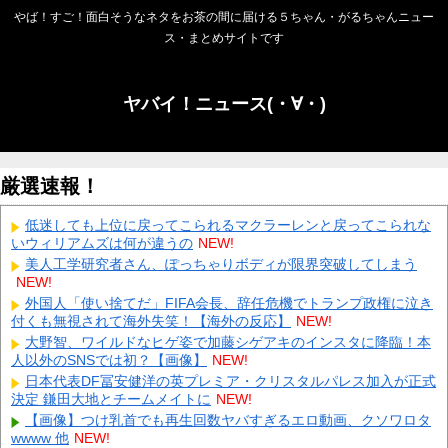
やば！すご！面白そうなネタをお茶の間に届ける５ちゃん・がるちゃんニュー
ス・まとめサイトです
ヤバイ！ニュース(・∀・)
厳選速報！
低迷しても上位に戻ってこられるマクラーレンと戻ってこられな
いウィリアムズは何が違うの
NEW!
美人工学研究者さん、ぽっちゃりボディが限界突破してしまう
NEW!
外国人「使い捨てだ」FIFA会長、辞任危機でトランプ政権に泣き
付くも無視されて海外失笑！【海外の反応】
NEW!
大野智、ワイルドなヒゲ姿で加藤シゲアキのインスタに降臨！本
人以外のSNSでは初？【画像】
NEW!
日本代表DF冨安健洋の英プレミア・クリスタルパレス加入が正式
決定 鎌田大地とチームメイトに
NEW!
【画像】つけ乳首でも再生回数ヤバすぎるエロ動画、クソワロタ
wwww 他
NEW!