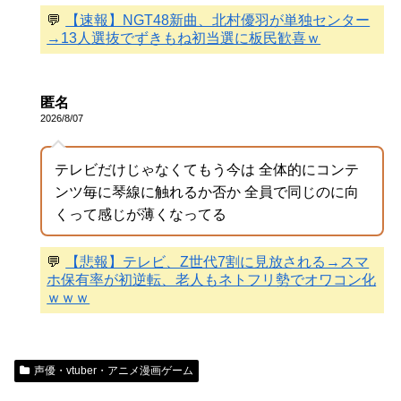
💬
【速報】NGT48新曲、北村優羽が単独センター
→13人選抜でずきもね初当選に板民歓喜ｗ
匿名
2026/8/07
テレビだけじゃなくてもう今は 全体的にコンテ
ンツ毎に琴線に触れるか否か 全員で同じのに向
くって感じが薄くなってる
💬
【悲報】テレビ、Z世代7割に見放される→スマ
ホ保有率が初逆転、老人もネトフリ勢でオワコン化
ｗｗｗ
声優・vtuber・アニメ漫画ゲーム