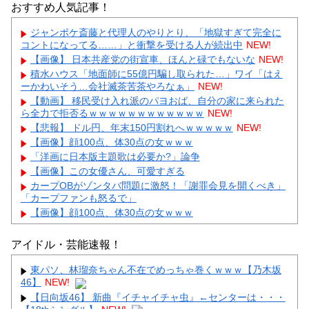
おすすめ人気記事！
ジャンポケ斎藤と代理人のやりとり、「地獄すぎて完全に
コントになってる……」と衝撃を受ける人が続出中
NEW!
【画像】 日本共産党の街宣車、ほんと碌でもないな
NEW!
積水ハウス「地面師に55億円騙し取られた…」ワイ「はえ
ーかわいそう…会社滅茶苦茶やろなぁ」
NEW!
【動画】 移民受け入れ派のパヨおば、自分の家に来られた
ら全力で拒否るｗｗｗｗｗｗｗｗｗｗｗｗ
NEW!
【悲報】 ドル円、年末150円割れへｗｗｗｗｗ
NEW!
【画像】顔100点、体30点の女ｗｗｗ
「洋画に日本版主題歌は必要か?」論争
【画像】この女優さん、可愛すぎる
カープOBがゾンタバ問題に激怒！「謝罪会見を開くべき」
「カープファンも怒るで」
【画像】顔100点、体30点の女ｗｗｗ
アイドル・芸能速報！
東パソ、林瑠奈ちゃん不在でめっちゃ巻くｗｗｗ【乃木坂
46】
NEW!
Powered by livedoor 相互RSS
【日向坂46】 新曲『イチャイチャ虫』←センターは・・・