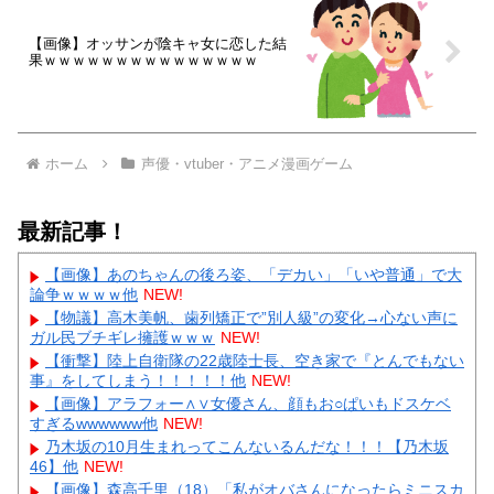
【画像】オッサンが陰キャ女に恋した結
果ｗｗｗｗｗｗｗｗｗｗｗｗｗｗｗ
ホーム
声優・vtuber・アニメ漫画ゲーム
最新記事！
【画像】あのちゃんの後ろ姿、「デカい」「いや普通」で大
論争ｗｗｗｗ他
NEW!
【物議】高木美帆、歯列矯正で”別人級”の変化→心ない声に
ガル民ブチギレ擁護ｗｗｗ
NEW!
【衝撃】陸上自衛隊の22歳陸士長、空き家で『とんでもない
事』をしてしまう！！！！！他
NEW!
【画像】アラフォー∧∨女優さん、顔もお○ぱいもドスケベ
すぎるwwwwww他
NEW!
乃木坂の10月生まれってこんないるんだな！！！【乃木坂
46】他
NEW!
【画像】森高千里（18）「私がオバさんになったらミニスカ