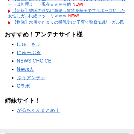
ートは無理よ」→現在ｗｗｗｗ他
NEW!
【悲報】彼氏の浮気に激怒→賃貸を椅子でフルボッコにした
女性にガル民総ツッコミｗｗｗ
NEW!
【物議】水川かたまりの授乳姿に“子育て警察”出動→ガル民
「私も足組んでた」大合唱ｗｗｗ
NEW!
おすすめ！アンテナサイト様
【物議】小原ブラス『若作りは痛い』発言にガル民激怒→ア
ラフォー本音噴出ｗｗｗ
にゅーもふ
【物議】長瀬智也の“スネハラ”謝罪ネタにガル民総ツッコミ
→まさかのオチにｗｗｗ
にゅーぷる
Powered by livedoor 相互RSS
NEWS CHOICE
News人
ぷぅアンテナ
Gラボ
姉妹サイト！
がるちゃんまとめ！