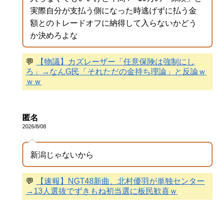
実際自分が支払う側になった時逃げずに払う金
額とのトレードオフに納得して入らないかどう
か決めろよな
💬
【物議】カズレーザー「任意保険は強制にし
ろ」→なんG民「それただの金持ち理論」と反論ｗ
ｗｗ
匿名
2026/8/08
新潟じゃないから
💬
【速報】NGT48新曲、北村優羽が単独センター
→13人選抜でずきもね初当選に板民歓喜ｗ