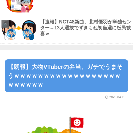
【速報】NGT48新曲、北村優羽が単独セン
ター→13人選抜でずきもね初当選に板民歓
喜ｗ
【朗報】大物VTuberの弁当、ガチでうまそ
うｗｗｗｗｗｗｗｗｗｗｗｗｗｗｗｗｗｗ
ｗｗｗｗｗｗ
2026.04.15