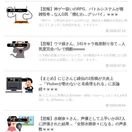
【悲報】神ゲー扱いのRPG、バトルシステムが複
声優・vtuber・アニメ漫画ゲーム
雑怪奇→なんG民「積むわ…グッバイ」ｗｗｗ
「神ゲー」と呼ばれるゲームの中には、面白さと難解さが完全に両
立してしまっている作品がある。トライエー...
2026.07.18
【悲報】ウマ娘さん、141キャラ格差割り当て→人
声優・vtuber・アニメ漫画ゲーム
気度完全バレで残酷wwww
ウマ娘の店舗コラボイベントで、141種類のキャラが店舗ごとに割
り当てられたと話題に。ところが、キャラ...
2026.07.30
【まとめ】にじさんじ緑仙の1投稿が大炎上
声優・vtuber・アニメ漫画ゲーム
→「Vtuberが歌わないと名曲埋もれる」に反論
続々ｗｗｗ
🎤 にじさんじ所属の人気Vtuber・緑仙（りゅーしぇん）さんが8月
3日、X（旧Twitter）に投...
2026.08.04
【悲報】水樹奈々さん、声優として上手いか267人
声優・vtuber・アニメ漫画ゲーム
に評価された結果→「全部水樹奈々になる」の声多
数ｗｗｗ