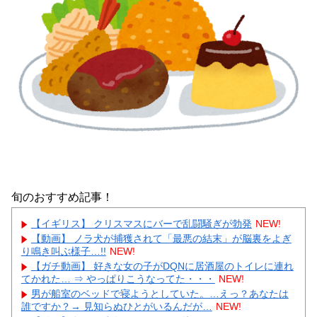
旬のおすすめ記事！
【イギリス】 クリスマスにバーで乱闘騒ぎが勃発
NEW!
【動画】 ノラ犬が捕獲されて「最悪の結末」が脳裏をよぎ
り鳴き叫ぶ様子…!!
NEW!
【ガチ動画】 好きな女の子がDQNに居酒屋のトイレに連れ
てかれた… ⇒ やっぱりこうなってた・・・
NEW!
男が船室のベッドで寝ようとしていた。…えっ？あなたは
誰ですか？→ 見知らぬひとがいるんだが…
NEW!