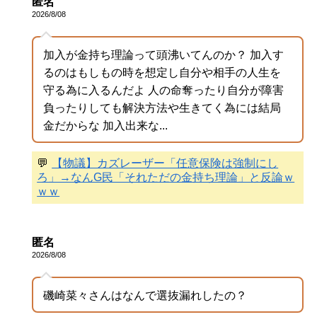
匿名
2026/8/08
加入が金持ち理論って頭沸いてんのか？ 加入す
るのはもしもの時を想定し自分や相手の人生を
守る為に入るんだよ 人の命奪ったり自分が障害
負ったりしても解決方法や生きてく為には結局
金だからな 加入出来な...
💬
【物議】カズレーザー「任意保険は強制にし
ろ」→なんG民「それただの金持ち理論」と反論ｗ
ｗｗ
匿名
2026/8/08
磯崎菜々さんはなんで選抜漏れしたの？