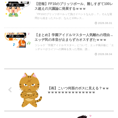
【悲報】FF10のブリッツボール、難しすぎて100レ
声優・vtuber・アニメ漫画ゲーム
ス超えの大議論に発展するｗｗｗ
「FF10のブリッツボールって負けイベントなんか…？」そんな疑
問から始まったスレが、なんと106レス...
2026.06.01
【まとめ】学園アイドルマスター人気離れの理由→
声優・vtuber・アニメ漫画ゲーム
エッヂ民の本音が止まらずカオスすぎたｗｗｗ
ソシャゲ「学園アイドルマスター」について、エッヂ掲示板に「エ
ッヂャーがコイツへの興味を失った理由、誰...
2026.08.04
【画】こいつ何面のボスに見える？ｗｗ
ｗｗｗｗｗｗｗｗｗｗｗｗｗｗ