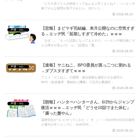
「どろろ見てたら水樹奈々ってあんま上手くなくね？」——エッヂ
板でそんな疑問が投下されたら、267レス...
2026.06.22
【悲報】まどマギ完結編、来月公開なのに空気すぎ
声優・vtuber・アニメ漫画ゲーム
る→エッヂ民「延期しすぎて冷めた」ｗｗｗ
「なぜ…」「もっと話題になってええやろ」——エッヂ掲示板にそ
んな嘆きが並んだ(´・ω・`)話題は『魔...
2026.08.05
【速報】ヤニねこ、BPO委員が真っ二つに割れる
声優・vtuber・アニメ漫画ゲーム
→ダブスタすぎてｗｗｗ
アニメ「ヤニねこ」の喫煙・違法薬物を連想させる描写が、
BPO（放送倫理・番組向上機構）で正式な審議対...
2026.08.06
【朗報】ハンターハンターさん、6/29からジャンプ
声優・vtuber・アニメ漫画ゲーム
復活ｗｗｗ→エッヂ民「どうせ10話でまた休む」
「腐った蟹やん」
冨樫先生がついにやってくれた（゚∀゚）！！2026年6月29日発売
の週刊少年ジャンプに、HUNTER...
2026.06.22