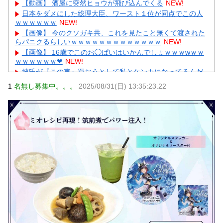
【動画】 酒屋に突然ヒョウが飛び込んでくる
NEW!
日本をダメにした総理大臣、ワースト１位が同点でこの人
ｗｗｗｗｗｗ
NEW!
【画像】 今のクソガキ共、これを見たこと無くて渡された
らパニクるらしいｗｗｗｗｗｗｗｗｗｗｗｗｗ
NEW!
【画像】 16歳でこのお◯ぱいはいかんでしょｗｗｗwｗｗ
ｗｗｗｗｗｗ❤
NEW!
彼氏が『この車』買おうとして私とケンカになってるんだ
けどｗｗｗｗｗｗ
NEW!
1
名無し募集中。。。
2025/08/31(日) 13:35:23.22
【画像】 まま「なんかプール入ってたら学生にめっちゃ見
られたw」
NEW!
【物議】高木美帆、歯列矯正で”別人級”の変化→心ない声に
ガル民ブチギレ擁護ｗｗｗ
NEW!
【悲報】彼氏の浮気に激怒→賃貸を椅子でフルボッコにし
た女性にガル民総ツッコミｗｗｗ
元AKB社長、22億円申告漏れ 乃木坂46運営会社の株式を
パチンコ京楽産業に譲渡【ノース・リバー】【窪田康志】
元AKB社長、22億円申告漏れ 乃木坂46運営会社の株式を
パチンコ京楽産業に譲渡【ノース・リバー】【窪田康志】