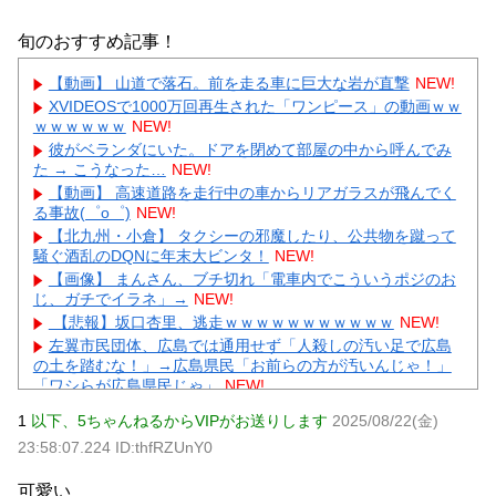
旬のおすすめ記事！
【動画】 山道で落石。前を走る車に巨大な岩が直撃
NEW!
XVIDEOSで1000万回再生された「ワンピース」の動画ｗｗ
ｗｗｗｗｗｗ
NEW!
彼がベランダにいた。ドアを閉めて部屋の中から呼んでみ
た → こうなった…
NEW!
【動画】 高速道路を走行中の車からリアガラスが飛んでく
る事故(゜o゜)
NEW!
【北九州・小倉】 タクシーの邪魔したり、公共物を蹴って
騒ぐ酒乱のDQNに年末大ビンタ！
NEW!
【画像】 まんさん、ブチ切れ「電車内でこういうポジのお
じ、ガチでイラネ」→
NEW!
【悲報】坂口杏里、逃走ｗｗｗｗｗｗｗｗｗｗｗ
NEW!
左翼市民団体、広島では通用せず「人殺しの汚い足で広島
の土を踏むな！」→広島県民「お前らの方が汚いんじゃ！」
「ワシらが広島県民じゃ」
NEW!
会社「君、転勤ね」→ 男性社員「それなら妻のほうが稼ぎ
1
以下、5ちゃんねるからVIPがお送りします
2025/08/22(金)
いいんで辞めます」⇒ 結果・・・
NEW!
23:58:07.224 ID:thfRZUnY0
【ネット騒然】 元ジャンポケ斉藤の妻、夫の求刑7年翌日
にインスタ更新！その内容がガチでヤバすぎる…
NEW!
可愛い
【物議】55歳大久保佳代子の性欲告白にガル民総ツッコミ