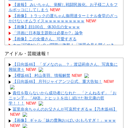
【速報】 みいちゃん、覚醒し戦闘民族化。お子様二人をフ
ルボッコにしてしまう
NEW!
【画像】 トラックの運ちゃん御用達ターミナル食堂のざっ
かけないオムライスｗｗｗｗｗｗｗｗｗｗ
NEW!
【画像】顔100点、体30点の女ｗｗｗ
「洋画に日本版主題歌は必要か?」論争
【画像】この女優さん、可愛すぎる
カープOBがゾンタバ問題に激怒！「謝罪会見を開くべき」
「カープファンも怒るで」
アイドル・芸能速報！
【画像】顔100点、体30点の女ｗｗｗ
【日向坂46】 「ダメなのぉ...？」渡辺莉奈さん、写真集に
興味津々
NEW!
【櫻坂46】 村山美羽、情報解禁
NEW!
【日向坂46】 月刊ジャイアンツ公式、重大告知！
NEW!
Powered by livedoor 相互RSS
責任を取らないから成功者になれた…「とんねるず」「お
ニャン子」「AKB」とヒットを出し続けた秋元康の哲
学！！！
NEW!
冨里奈央ちゃんのお父さんが可哀想すぎるｗ【乃木坂46】
NEW!
【画像】 ギャル「妹の豊胸お○ぱいおもろすぎ！」ｗｗｗ
NEW!