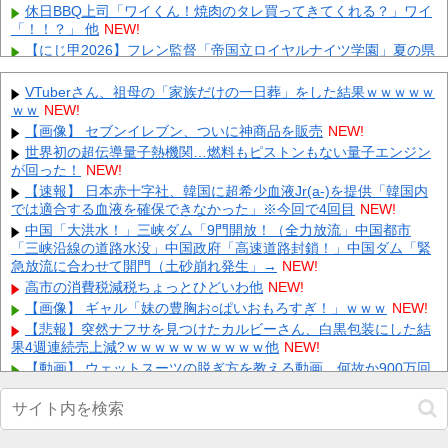
休日BBQ上司「ワイくん！焼肉のタレ買ってきてくれる？」ワイ
「！！？」 他
NEW!
【にじ甲2026】フレン監督「帝国立ロイヤルナイツ学園」夏の県
大会優勝＆インタビューイベントで青特覚醒！集大成のラスト
甲...
NEW!
VTuberさん、祖母の「家族だけの一日葬」をした結果ｗｗｗｗｗ
【画像】YouTubeコメント欄、キレッキレ 他
NEW!
ｗｗ
NEW!
西武ドラ１小島大河、試合をひっくり返す逆転２ラン！ 他
NEW!
【画像】 セブンイレブン、ついに神商品を販売
NEW!
【画像】 まんさん、ブチ切れ「電車内でこういうポジのおじ、ガ
世界初の超伝導量子熱機関…燃料もピストンもない量子エンジン
チでイラネ」→
NEW!
が回った！
NEW!
【悲報】坂口杏里、逃走ｗｗｗｗｗｗｗｗｗｗｗ
NEW!
【速報】 日本赤十字社、韓国に超希少血液Jr(a-)を提供「韓国内
では適合する血液を確保できなかった」※今回で4回目
左翼市民団体、広島では通用せず「人殺しの汚い足で広島の土を
NEW!
踏むな！」→広島県民「お前らの方が汚いんじゃ！」「ワシらが広
中国「大洪水！」三峡ダム「9門開放！（全力放流」中国都市
島...
NEW!
「三峡沿線の道路水没」中国政府「高速道路封鎖！」中国ダム「緊
急放流に合わせて開門（土砂崩れ発生」→
会社「君、転勤ね」→ 男性社員「それなら妻のほうが稼ぎいいん
NEW!
で辞めます」⇒ 結果・・・
NEW!
高市の消費税減税ちょっとひどいわ他
NEW!
【ネット騒然】 元ジャンポケ斉藤の妻、夫の求刑7年翌日にイン
【画像】 ギャル「妹の豊胸お○ぱいおもろすぎ！」ｗｗｗ
NEW!
スタ更新！その内容がガチでヤバすぎる…
NEW!
【悲報】突然ナフサを見つけたカルビーさん、白黒包装にした結
果4週連続売上減?ｗｗｗｗｗｗｗｗｗｗ他
NEW!
Powered by livedoor 相互RSS
【動画】 ウェットスーツの脱ぎ方を教える動画、何故か900万回
以上再生されてしまう！
NEW!
VCARBリザーブでSF参戦中の岩佐歩夢「目の前にある大きな目
標はやはりF1のレギュラーシート獲得」他
NEW!
【画像】 裏垢JD「新しい下着可愛いからみて！」ｗｗｗ
NEW!