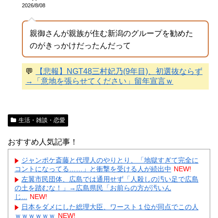
2026/8/08
親御さんが親族が住む新潟のグループを勧めた
のがきっかけだったんだって
💬
【悲報】NGT48三村妃乃(9年目)、初選抜ならず
→「意地を張らせてください」留年宣言ｗ
生活・雑談・恋愛
おすすめ人気記事！
ジャンポケ斎藤と代理人のやりとり、「地獄すぎて完全に
コントになってる……」と衝撃を受ける人が続出中
NEW!
左翼市民団体、広島では通用せず「人殺しの汚い足で広島
の土を踏むな！」→広島県民「お前らの方が汚いん
じ...
NEW!
日本をダメにした総理大臣、ワースト１位が同点でこの人
ｗｗｗｗｗｗ
NEW!