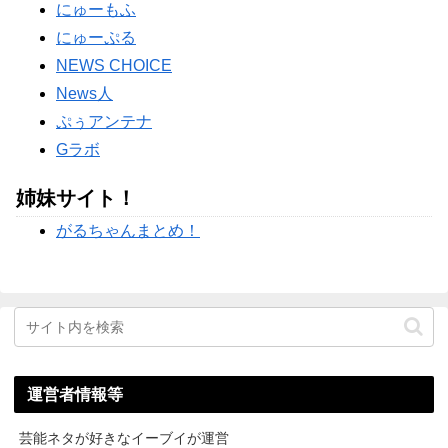
にゅーもふ
ガル民ブチギレ擁護ｗｗｗ
にゅーぷる
Powered by livedoor 相互RSS
NEWS CHOICE
News人
ぷぅアンテナ
Gラボ
姉妹サイト！
がるちゃんまとめ！
運営者情報等
芸能ネタが好きなイーブイが運営