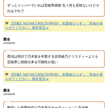
ずっとメンバーでいれば芸能界残留 先々何も意味ないけどそ
れはそれで
💬
【悲報】NGT48三村妃乃(9年目)、初選抜ならず→「意地を張
らせてください」留年宣言ｗ
匿名
2026/8/08
西潟は明日で乃木坂を卒業する吉田綾乃クリスティーよりも
芸能界に残留出来る可能性が低い
💬
【悲報】NGT48三村妃乃(9年目)、初選抜ならず→「意地を張
らせてください」留年宣言ｗ
匿名
2026/8/08
敵対した荻野由佳は乃木坂のオーディションに不合格