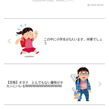
の話題がVIPで勃発。Yahoo!ニュー...
2026.08.01
この中に小学生が1人います。何番でしょ
う
【悲報】オタク とんでもない趣味がオ
カンにバレるWiWiWiWiWiWiWiWiWiWi