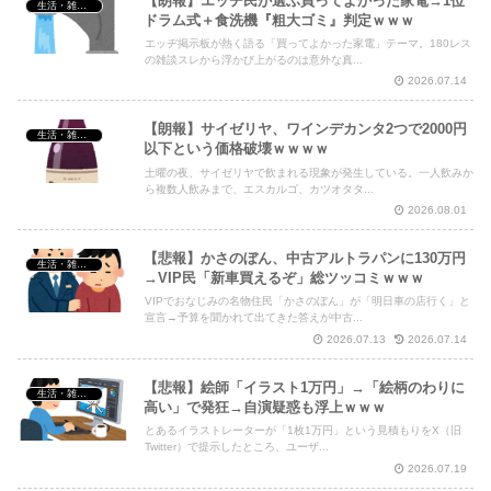
【朗報】エッヂ民が選ぶ買ってよかった家電→1位
生活・雑談・恋愛
ドラム式＋食洗機『粗大ゴミ』判定ｗｗｗ
エッヂ掲示板が熱く語る「買ってよかった家電」テーマ。180レス
の雑談スレから浮かび上がるのは意外な真...
2026.07.14
【朗報】サイゼリヤ、ワインデカンタ2つで2000円
生活・雑談・恋愛
以下という価格破壊ｗｗｗｗ
土曜の夜、サイゼリヤで飲まれる現象が発生している。一人飲みか
ら複数人飲みまで、エスカルゴ、カツオタタ...
2026.08.01
【悲報】かさのぼん、中古アルトラパンに130万円
生活・雑談・恋愛
→VIP民「新車買えるぞ」総ツッコミｗｗｗ
VIPでおなじみの名物住民「かさのぼん」が「明日車の店行く」と
宣言→予算を聞かれて出てきた答えが中古...
2026.07.13
2026.07.14
【悲報】絵師「イラスト1万円」→「絵柄のわりに
生活・雑談・恋愛
高い」で発狂→自演疑惑も浮上ｗｗｗ
とあるイラストレーターが「1枚1万円」という見積もりをX（旧
Twitter）で提示したところ、ユーザ...
2026.07.19