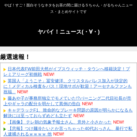
やば！すご！面白そうなネタをお茶の間に届ける５ちゃん・がるちゃんニュー
ス・まとめサイトです
ヤバイ！ニュース(・∀・)
厳選速報！
日本代表FW前田大然がイプスウィッチ・タウンへ移籍決定！プ
レミアリーグ初挑戦
NEW!
英国人「ようこそ」冨安健洋、クリスタルパレス加入が決定的
に！メディカル検査をパス！現地サポが歓迎！アーセナルファンも
祝福...
NEW!
藤あや子が事務所独立でモメていた!?バーニング二代目社長が売
上やギャラの配分を明かして異例の告白
NEW!
キャデラックF1、致命的なブレーキ問題の原因が明らかになるも
解決には至っておらずめども立たず
NEW!
【画像】 テレ朝の気象予報士さん、意外と小さかった
NEW!
【悲報】つけ麺冷たいとか言っちゃった40代おっさん、暴行で私
人逮捕されるｗｗｗｗ 他
NEW!