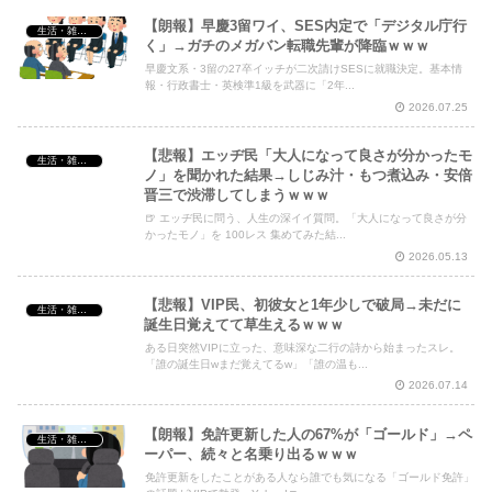
【朗報】早慶3留ワイ、SES内定で「デジタル庁行
生活・雑談・恋愛
く」→ガチのメガバン転職先輩が降臨ｗｗｗ
早慶文系・3留の27卒イッチが二次請けSESに就職決定。基本情
報・行政書士・英検準1級を武器に「2年...
2026.07.25
【悲報】エッヂ民「大人になって良さが分かったモ
生活・雑談・恋愛
ノ」を聞かれた結果→しじみ汁・もつ煮込み・安倍
晋三で渋滞してしまうｗｗｗ
🍺 エッヂ民に問う、人生の深イイ質問。「大人になって良さが分
かったモノ」を 100レス 集めてみた結...
2026.05.13
【悲報】VIP民、初彼女と1年少しで破局→未だに
生活・雑談・恋愛
誕生日覚えてて草生えるｗｗｗ
ある日突然VIPに立った、意味深な二行の詩から始まったスレ。
「誰の誕生日wまだ覚えてるw」「誰の温も...
2026.07.14
【朗報】免許更新した人の67%が「ゴールド」→ペ
生活・雑談・恋愛
ーパー、続々と名乗り出るｗｗｗ
免許更新をしたことがある人なら誰でも気になる「ゴールド免許」