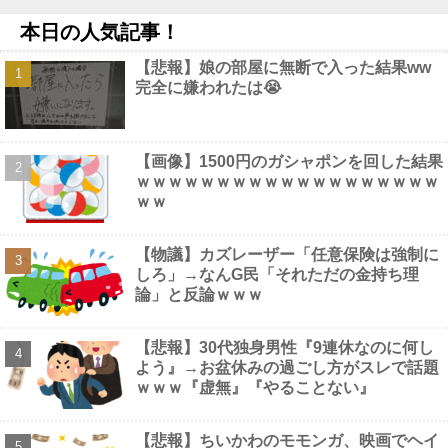
数年前に「ひき肉です！」で一世を風靡した人気YouTuber『ちょ
本日の人気記事！
んまげ小僧』さん、とんでもないことになっていた他
NEW!
【学園アイドルマスター】一番くじ「学園アイドルマスター
【悲報】娘の部屋に無断で入った結果ww
Part7」12月発売決定他
NEW!
完全に嫌われたは😭
【動画】 姫路のイベントで胸チラ
NEW!
【画像】 秘湯ロマンに出てる秦瑞穂、極小パ○ティ尻がHすぎる
NEW!
【画像】1500円のガシャポンを回した結果
ｗｗｗｗｗｗｗｗｗｗｗｗｗｗｗｗｗｗｗ
ｗｗ
Powered by livedoor 相互RSS
【物議】カズレーザー「任意保険は強制に
しろ」→なんG民「それただの金持ち理
論」と反論ｗｗｗ
【悲報】30代独身男性『9連休なのに何し
よう』→お盆休みの過ごし方がスレで話題
ｗｗｗ『虚無』『やることない』
【悲報】ちいかわのモモンガ、映画でヘイ