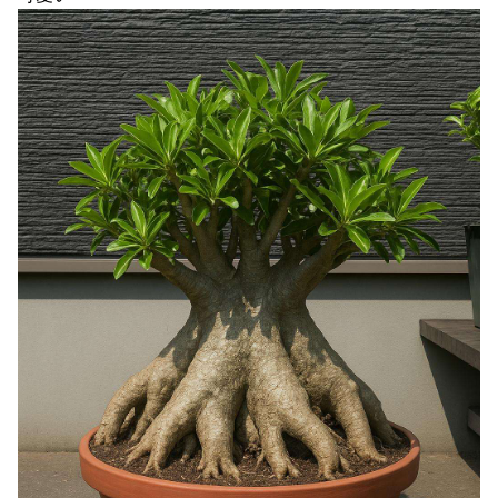
→更年期本音大合唱にｗｗｗ
NEW!
【驚愕】GLAYのTERU”55歳激変”にガル民総ツッコミ→鼻
科学論争に発展ｗｗｗ
NEW!
元AKB社長、22億円申告漏れ 乃木坂46運営会社の株式を
パチンコ京楽産業に譲渡【ノース・リバー】【窪田康志】
元AKB社長、22億円申告漏れ 乃木坂46運営会社の株式を
パチンコ京楽産業に譲渡【ノース・リバー】【窪田康志】
Powered by livedoor 相互RSS