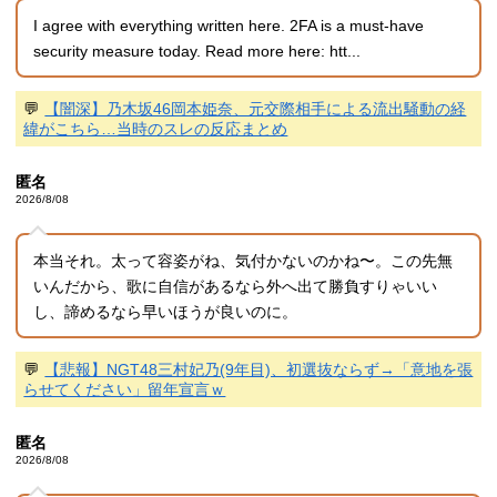
I agree with everything written here. 2FA is a must-have
security measure today. Read more here: htt...
💬
【闇深】乃木坂46岡本姫奈、元交際相手による流出騒動の経
緯がこちら…当時のスレの反応まとめ
匿名
2026/8/08
本当それ。太って容姿がね、気付かないのかね〜。この先無
いんだから、歌に自信があるなら外へ出て勝負すりゃいい
し、諦めるなら早いほうが良いのに。
💬
【悲報】NGT48三村妃乃(9年目)、初選抜ならず→「意地を張
らせてください」留年宣言ｗ
匿名
2026/8/08