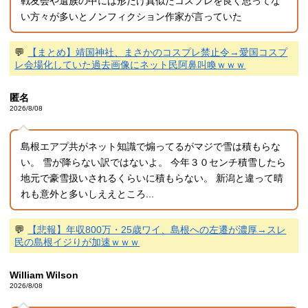
戦友会や遺族の中には形だけ真似たコスプレを良く思ってな
い方々が多いとノンフィクション作家が言っていた
💬
【まとめ】靖国神社、まさかのコスプレ禁止令→愛国コスプ
レ会場化していた過去画像にネット民阿鼻叫喚ｗｗｗ
匿名
2026/8/08
島根エアプ共がネット知識で煽ってるがマジで雪は積もらな
い。 雪が降らない訳ではないよ。 今年３０センチ積雪したら
地元で豪雪扱いされるくらいに積もらない。 新潟と違って晴
れも意外と多いしええところ...
💬
【悲報】年収800万・25歳ワイ、島根への左遷が濃厚→スレ
民の島根イジりが加速ｗｗｗ
William Wilson
2026/8/08