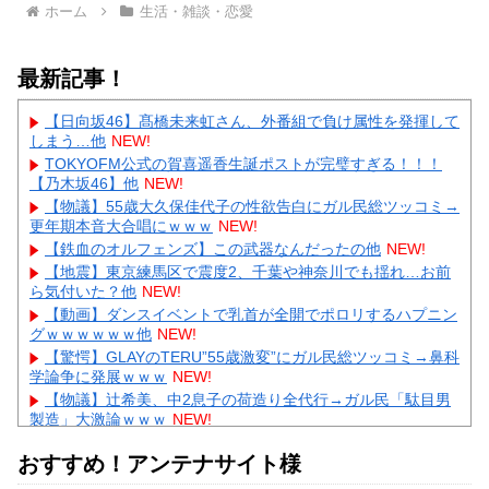
ホーム
生活・雑談・恋愛
最新記事！
【日向坂46】髙橋未来虹さん、外番組で負け属性を発揮して
しまう…他
NEW!
TOKYOFM公式の賀喜遥香生誕ポストが完璧すぎる！！！
【乃木坂46】他
NEW!
【物議】55歳大久保佳代子の性欲告白にガル民総ツッコミ→
更年期本音大合唱にｗｗｗ
NEW!
【鉄血のオルフェンズ】この武器なんだったの他
NEW!
【地震】東京練馬区で震度2、千葉や神奈川でも揺れ…お前
ら気付いた？他
NEW!
【動画】ダンスイベントで乳首が全開でポロリするハプニン
グｗｗｗｗｗｗ他
NEW!
【驚愕】GLAYのTERU”55歳激変”にガル民総ツッコミ→鼻科
学論争に発展ｗｗｗ
NEW!
【物議】辻希美、中2息子の荷造り全代行→ガル民「駄目男
製造」大激論ｗｗｗ
NEW!
【衝撃】佐藤佳奈アナ電撃結婚→お相手はレインボー池田、
おすすめ！アンテナサイト様
まさかの退社理由にｗｗｗ
【物議】高木美帆、歯列矯正で”別人級”の変化→心ない声に