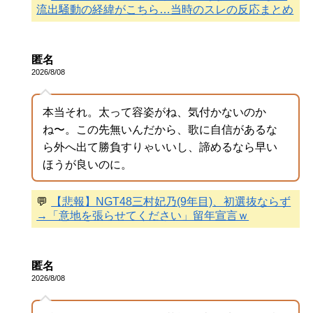
流出騒動の経緯がこちら…当時のスレの反応まとめ
匿名
2026/8/08
本当それ。太って容姿がね、気付かないのか
ね〜。この先無いんだから、歌に自信があるな
ら外へ出て勝負すりゃいいし、諦めるなら早い
ほうが良いのに。
💬
【悲報】NGT48三村妃乃(9年目)、初選抜ならず
→「意地を張らせてください」留年宣言ｗ
匿名
2026/8/08