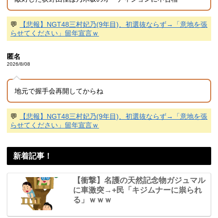
💬
【悲報】NGT48三村妃乃(9年目)、初選抜ならず→「意地を張
らせてください」留年宣言ｗ
匿名
2026/8/08
地元で握手会再開してからね
💬
【悲報】NGT48三村妃乃(9年目)、初選抜ならず→「意地を張
らせてください」留年宣言ｗ
新着記事！
【衝撃】名護の天然記念物ガジュマル
に車激突→+民「キジムナーに祟られ
る」ｗｗｗ