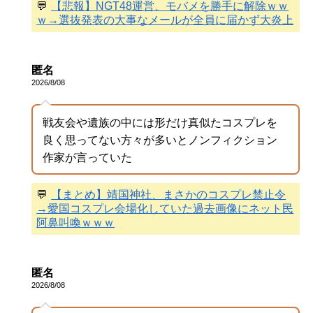
💬
【悲報】NGT48運営、モバメを勝手に解除ｗｗ
ｗ→選抜発表の大事なメールが全員に届かず大炎上
匿名
2026/8/08
戦友会や遺族の中には形だけ真似たコスプレを
良く思ってない方々が多いとノンフィクション
作家が言っていた
💬
【まとめ】靖国神社、まさかのコスプレ禁止令
→愛国コスプレ会場化していた過去画像にネット民
阿鼻叫喚ｗｗｗ
匿名
2026/8/08