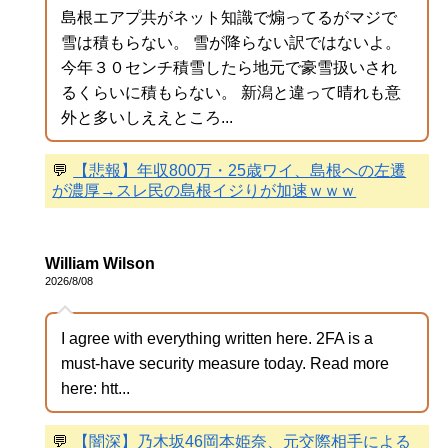
島根エアプ共がネット知識で煽ってるがマジで
雪は積もらない。 雪が降らない訳ではないよ。
今年３０センチ積雪したら地元で豪雪扱いされ
るくらいに積もらない。 新潟と違って晴れも意
外と多いしええところ...
💬
【悲報】年収800万・25歳ワイ、島根への左遷
が濃厚→スレ民の島根イジりが加速ｗｗｗ
William Wilson
2026/8/08
I agree with everything written here. 2FA is a
must-have security measure today. Read more
here: htt...
💬
【闇深】乃木坂46岡本姫奈、元交際相手による