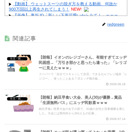
【動画】 ウェットスーツの脱ぎ方を教える動画、何故か
900万回以上再生されてしまう！
NEW!
【画像】 裏垢JD「新しい下着可愛いからみて！」ｗｗｗ
NEW!
redgreen
【動画】 姫路のイベントで胸チラ
NEW!
【画像】 秘湯ロマンに出てる秦瑞穂、極小パ○ティ尻がHす
関連記事
ぎる
NEW!
【朗報】イオンのレジゴーさん、有能すぎてエッヂ
生活・雑談・恋愛
民困惑→「万引き部かと思ったら違った」「レリゴ
ーに見えたｗｗｗ」
Powered by livedoor 相互RSS
スーパーで「自分でスキャンして決済」できるセルフレジ端末「レ
ジゴー」、使ったことある？🛒エッヂ掲示板...
2026.06.18
【朗報】納豆早食い大会、美人(30)が優勝→賞品
生活・雑談・恋愛
「生涯無料パス」にエッヂ民歓喜ｗｗｗ
納豆早食い世界大会の女子の部で、30歳の女性が見事優勝を果た
した。大会には県内外から384人もの応募...
2026.07.14