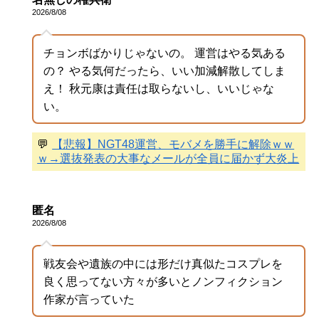
2026/8/08
チョンボばかりじゃないの。 運営はやる気ある
の？ やる気何だったら、いい加減解散してしま
え！ 秋元康は責任は取らないし、いいじゃな
い。
💬
【悲報】NGT48運営、モバメを勝手に解除ｗｗ
ｗ→選抜発表の大事なメールが全員に届かず大炎上
匿名
2026/8/08
戦友会や遺族の中には形だけ真似たコスプレを
良く思ってない方々が多いとノンフィクション
作家が言っていた