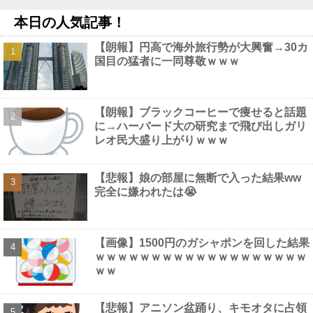
【にじ甲2026】冷静に考えるとなんだこのえっっっな格好は…？
本日の人気記事！
他
NEW!
【画像】 Adoさん(23)、お●ぱいの大きさが判明してしまう！
【朗報】円高で海外旅行勢が大興奮→30カ
NEW!
国目の猛者に一同尊敬ｗｗｗ
【画像】 TWICEのモモ(30)さん、裸よりＨなスケスケ衣装を着て
しまうｗｗｗｗｗｗ
NEW!
【画像】 tuki.、お乳の始まりハワイで解禁してしまう
NEW!
【画像】 ギャル「妹の豊胸お○ぱいおもろすぎ！」ｗｗｗ
NEW!
【朗報】ブラックコーヒーで痩せると話題
【動画】 ウェットスーツの脱ぎ方を教える動画、何故か900万回
に→ハーバード大の研究まで飛び出しガリ
以上再生されてしまう！
NEW!
レオ民大盛り上がりｗｗｗ
【悲報】娘の部屋に無断で入った結果ww
完全に嫌われたは😭
Powered by livedoor 相互RSS
【画像】1500円のガシャポンを回した結果
ｗｗｗｗｗｗｗｗｗｗｗｗｗｗｗｗｗｗｗ
ｗｗ
【悲報】アニソン盆踊り、キモオタに占領