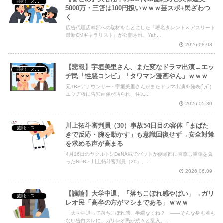
芸能・スポーツ・Youtuber
5000万・三笘は100円扱いｗｗｗ芸スポ+民ざわつ
く
広告代理店幹部への取材をもとにした「著名タレント＆アスリート
最新CMギャラリスト」が公開され、Yah...
2026.08.03
【悲報】宇垣美里さん、また変なドラマ出演→エッ
芸能・スポーツ・Youtuber
ヂ民「性悪コンビ」「タワマン漫画やん」ｗｗｗ
元TBSアナウンサー・宇垣美里さんがまたドラマ出演を発表(ﾟдﾟ)
エッヂ板に告知画像が貼られ、住民...
2026.05.30
川上拓斗審判員（30）事故54日目の容体「まばた
芸能・スポーツ・Youtuber
きで反応・腕を動かす」も意識回復せず→安全対策
を求める声が高まる
4月16日のヤクルト対DeNA戦でバットが側頭部に直撃し重傷を負
ったNPB・川上拓斗審判員（30）。...
2026.06.09
【議論】大学中退、「落ちこぼれ感やばい」→ガリ
芸能・スポーツ・Youtuber
レオ民「高卒の方がマシまである」ｗｗｗ
「大学中退って落ちこぼれ感、半端なくね？」——そんな身も蓋も
ない告白スレに、ガリレオ民が続々と乱入。...