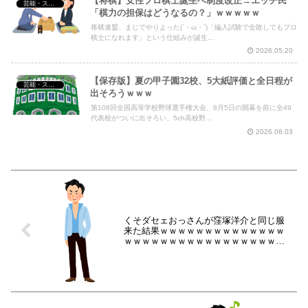
【将棋】女性プロ棋士誕生へ制度改正→エッヂ民
芸能・スポーツ・Youtuber
「棋力の担保はどうなるの？」ｗｗｗｗｗ
将棋連盟、まじでやりよった(´・ω・`)「編入試験で全敗してもプロ
棋士になれます」という仕組みが誕生...
2026.05.20
【保存版】夏の甲子園32校、5大紙評価と全日程が
芸能・スポーツ・Youtuber
出そろうｗｗｗ
第108回全国高等学校野球選手権大会、8月5日の開幕を前に全49
代表校がついに出そろい、5ch高校野...
2026.08.03
くそダセェおっさんが窪塚洋介と同じ服
来た結果ｗｗｗｗｗｗｗｗｗｗｗｗｗｗ
ｗｗｗｗｗｗｗｗｗｗｗｗｗｗｗｗｗｗ
ｗｗｗｗｗｗｗ