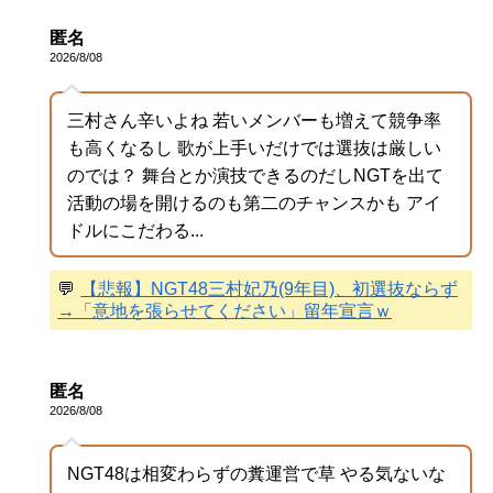
匿名
2026/8/08
三村さん辛いよね 若いメンバーも増えて競争率
も高くなるし 歌が上手いだけでは選抜は厳しい
のでは？ 舞台とか演技できるのだしNGTを出て
活動の場を開けるのも第二のチャンスかも アイ
ドルにこだわる...
💬
【悲報】NGT48三村妃乃(9年目)、初選抜ならず
→「意地を張らせてください」留年宣言ｗ
匿名
2026/8/08
NGT48は相変わらずの糞運営で草 やる気ないな