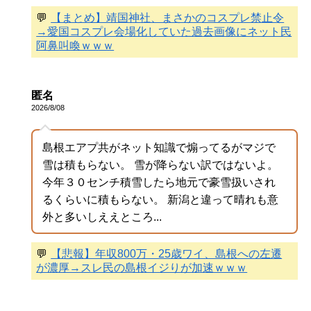
💬
【まとめ】靖国神社、まさかのコスプレ禁止令
→愛国コスプレ会場化していた過去画像にネット民
阿鼻叫喚ｗｗｗ
匿名
2026/8/08
島根エアプ共がネット知識で煽ってるがマジで
雪は積もらない。 雪が降らない訳ではないよ。
今年３０センチ積雪したら地元で豪雪扱いされ
るくらいに積もらない。 新潟と違って晴れも意
外と多いしええところ...
💬
【悲報】年収800万・25歳ワイ、島根への左遷
が濃厚→スレ民の島根イジりが加速ｗｗｗ