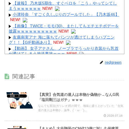
【速報】 乃木坂5期生、すぐベロを「こう」やってシてし
まうｗｗｗｗｗｗ
NEW!
小津玲奈 「すごく久しぶりのプールでした」【乃木坂46】
NEW!
【画像】 TWICE・モモ(30)、またしてもエチエチボデーを
披露ｗｗｗｗｗｗｗｗｗｗ
NEW!
友廣南実アナ 海に落ちてパンツが透けてしまうハプニン
グ！！【GIF動画あり】
NEW!
【動画】 女子アナさん、ノーブラでうっかり衣装から乳首
が透けてしまう放送事故ｗｗｗ
NEW!
【画像】 Adoさん(23)、お●ぱいの大きさが判明してしま
redgreen
う！
NEW!
【画像】 TWICEのモモ(30)さん、裸よりＨなスケスケ衣装
関連記事
を着てしまうｗｗｗｗｗｗ
NEW!
【真実】合気道の達人は本物か偽物か→なんG民
芸能・スポーツ・Youtuber
「塩田剛三はガチ」ｗｗｗ
なんでも実況(ガリレオ)民の間で、地味に盛り上がっていた「合気
Powered by livedoor 相互RSS
道の達人は本物か」論争。(´・ω・`)...
2026.07.16
【まとめ】大谷翔平のCM代13億に対し久保建英