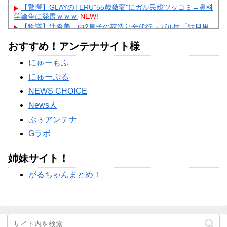
【驚愕】GLAYのTERU”55歳激変”にガル民総ツッコミ→鼻科
学論争に発展ｗｗｗ
NEW!
【物議】辻希美、中2息子の荷造り全代行→ガル民「駄目男
製造」大激論ｗｗｗ
おすすめ！アンテナサイト様
【衝撃】佐藤佳奈アナ電撃結婚→お相手はレインボー池田、
まさかの退社理由にｗｗｗ
にゅーもふ
Powered by livedoor 相互RSS
にゅーぷる
NEWS CHOICE
News人
ぷぅアンテナ
Gラボ
姉妹サイト！
がるちゃんまとめ！