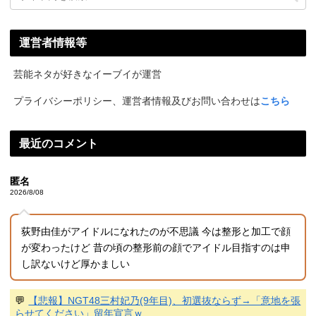
運営者情報等
芸能ネタが好きなイーブイが運営
プライバシーポリシー、運営者情報及びお問い合わせは
こちら
最近のコメント
匿名
2026/8/08
荻野由佳がアイドルになれたのが不思議 今は整形と加工で顔
が変わったけど 昔の頃の整形前の顔でアイドル目指すのは申
し訳ないけど厚かましい
💬
【悲報】NGT48三村妃乃(9年目)、初選抜ならず→「意地を張
らせてください」留年宣言ｗ