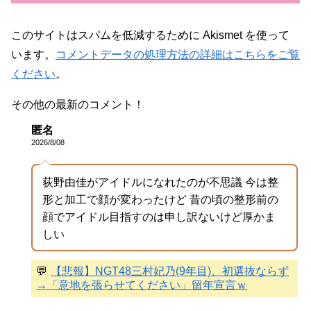
このサイトはスパムを低減するために Akismet を使って
います。
コメントデータの処理方法の詳細はこちらをご覧
ください
。
その他の最新のコメント！
匿名
2026/8/08
荻野由佳がアイドルになれたのが不思議 今は整
形と加工で顔が変わったけど 昔の頃の整形前の
顔でアイドル目指すのは申し訳ないけど厚かま
しい
💬
【悲報】NGT48三村妃乃(9年目)、初選抜ならず
→「意地を張らせてください」留年宣言ｗ