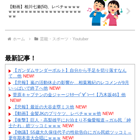
【動画】相川七瀬(50)、レベチｗｗｗｗ
ｗｗｗｗｗｗｗｗｗｗｗｗｗｗｗｗｗｗ
ｗｗ
ホーム
芸能・スポーツ・Youtuber
最新記事！
【ガンダムサンダーボルト】自分から手足を切り落すなん
て…他
NEW!
【悲報】嵐の活動休止の影響か…相葉雅紀のレコメンが9月
いっぱいで終了へ他
NEW!
菅原キャプテンの金ジャージｷﾀ━(ﾟ∀ﾟ)━!【乃木坂46】他
NEW!
【悲報】最近の大谷走塁ミス他
NEW!
【動画】金髪JKのプリケツ、レベチｗｗｗ他
NEW!
【衝撃】巨人・高梨雄平にお泊まり不倫愛報道→ガル民「紳
士たれ」総ツッコミｗｗｗ
NEW!
【物議】55歳大久保佳代子の性欲告白にガル民総ツッコミ→
更年期本音大合唱にｗｗｗ
NEW!