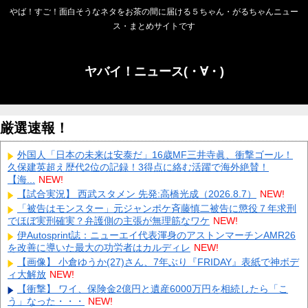
やば！すご！面白そうなネタをお茶の間に届ける５ちゃん・がるちゃんニュー
ス・まとめサイトです
ヤバイ！ニュース(・∀・)
厳選速報！
外国人「日本の未来は安泰だ」16歳MF三井寺眞、衝撃ゴール！
久保建英超え歴代2位の記録！3得点に絡む活躍で海外絶賛！
【海...
NEW!
【試合実況】 西武スタメン 先発:高橋光成（2026.8.7）
NEW!
「被告はモンスター」元ジャンポケ斉藤慎二被告に懲役７年求刑
でほぼ実刑確実？弁護側の主張が無理筋なワケ
NEW!
伊Autosprint誌：ニューエイ代表渾身のアストンマーチンAMR26
を改善に導いた最大の功労者はカルディレ
NEW!
【画像】 小倉ゆうか(27)さん、7年ぶり『FRIDAY』表紙で神ボデ
ィ大解放
NEW!
【衝撃】 ワイ、保険金2億円と遺産6000万円を相続したら「こ
う」なった・・・
NEW!