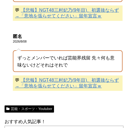
💬
【悲報】NGT48三村妃乃(9年目)、初選抜ならず
→「意地を張らせてください」留年宣言ｗ
匿名
2026/8/08
ずっとメンバーでいれば芸能界残留 先々何も意
味ないけどそれはそれで
💬
【悲報】NGT48三村妃乃(9年目)、初選抜ならず
→「意地を張らせてください」留年宣言ｗ
芸能・スポーツ・Youtuber
おすすめ人気記事！