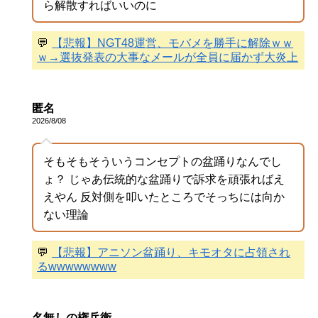
ら解散すればいいのに
💬
【悲報】NGT48運営、モバメを勝手に解除ｗｗ
ｗ→選抜発表の大事なメールが全員に届かず大炎上
匿名
2026/8/08
そもそもそういうコンセプトの盆踊りなんでし
ょ？ じゃあ伝統的な盆踊りで訴求を頑張ればえ
えやん 反対側を叩いたところでそっちには向か
ない理論
💬
【悲報】アニソン盆踊り、キモオタに占領され
るwwwwwwww
名無しの権兵衛