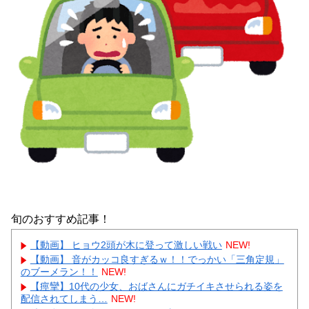
旬のおすすめ記事！
【動画】 ヒョウ2頭が木に登って激しい戦い
NEW!
【動画】 音がカッコ良すぎるｗ！！でっかい「三角定規」
のブーメラン！！
NEW!
【痙攣】10代の少女、おばさんにガチイキさせられる姿を
配信されてしまう…
NEW!