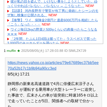
彼が私の目を盗んで、いけない事をしようとしていた。ゆ
っくりやればバレない、バレない♪ → こうなった…
NEW!
【話題】 河内長野市で警官が包丁男に発砲したシーンのモ
ザ無し映像が公開される。
NEW!
【衝撃】 ワイ、保険金2億円と遺産6000万円を相続したら
「こう」なった・・・
NEW!
ワイジ毎日2kgの野菜と500gくらいの肉食べたらこうなる
ｗｗｗ
NEW!
「2年間、たぶん1日4回は握ってた」ラスベガスで買った
3,000円のキーホルダーを調べたら
NEW!
フジテレビが金の卵を産む鶏を自ら絞め殺した模様、社運
1
muffin ★
2025/08/05(火) 17:28:03.88 ID:SlWLZK7J9
を賭けたドル箱コンテンツが御蔵入りになってしまい……
NEW!
【悲報】 ロシアさん、ついに国民の財産を没収しはじめる
https://news.yahoo.co.jp/articles/79e67689ec37bb5ee
NEW!
70a52b17c1b9b94a90cc3ed
【衝撃】巨人・高梨雄平にお泊まり不倫愛報道→ガル民
8/5(火) 17:21
「紳士たれ」総ツッコミｗｗｗ
NEW!
【物議】55歳大久保佳代子の性欲告白にガル民総ツッコミ
静岡県の新東名高速道路で4月に俳優広末涼子さん
→更年期本音大合唱にｗｗｗ
（45）が運転する乗用車が大型トレーラーに追突し
元AKB社長、22億円申告漏れ 乃木坂46運営会社の株式を
パチンコ京楽産業に譲渡【ノース・リバー】【窪田康志】
た事故で、広末さんの車が追突前に時速165キロ以上
元AKB社長、22億円申告漏れ 乃木坂46運営会社の株式を
で走っていたことが5日、関係者への取材で分かっ
パチンコ京楽産業に譲渡【ノース・リバー】【窪田康志】
た。