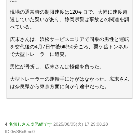
現場の通常時の制限速度は120キロで、大幅に速度超
過していた疑いがあり、静岡県警は事故との関連を調
べている。
Powered by livedoor 相互RSS
広末さんは、浜松サービスエリアで同乗の男性と運転
を交代後の4月7日午後6時50分ごろ、粟ケ岳トンネル
で大型トレーラーに追突。
男性が骨折し、広末さんは軽傷を負った。
大型トレーラーの運転手にけがはなかった。広末さん
は奈良県から東京方面に向かう途中だった。
4
名無しさん＠恐縮です
2025/08/05(火) 17:29:08.28
ID:0wSBx6mc0