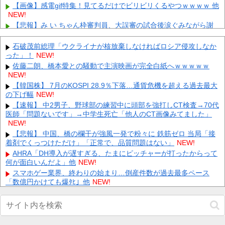
【画像】感電gif特集！見てるだけでビリビリくるやつｗｗｗｗ 他
NEW!
【悲報】み い ちゃん枠審判員、大誤審の試合後涙ぐみながら謝
罪 他
NEW!
【ホロライブ】メイドインアビスまじか、カリオペすげえな 他
石破茂前総理「ウクライナが核放棄しなければロシア侵攻しなか
NEW!
った」！
NEW!
【驚愕】幽☆遊☆白書（全19巻）←これｗｗｗｗｗｗｗｗｗｗｗ
佐藤二朗、橋本愛との騒動で主演映画が完全白紙へｗｗｗｗｗ
ｗｗｗｗｗｗ 他
NEW!
NEW!
【速報】高橋宏斗、クリスタルパレスと契約合意 他
NEW!
【韓国株】 7月のKOSPI 28.9％下落…通貨危機を超える過去最大
の下げ幅
ワイジ毎日2kgの野菜と500gくらいの肉食べたらこうなるｗｗｗ
NEW!
NEW!
【速報】 中2男子、野球部の練習中に頭部を強打しCT検査→70代
医師「問題ないです」→中学生死亡「他人のCT画像みてました」
「2年間、たぶん1日4回は握ってた」ラスベガスで買った3,000円
のキーホルダーを調べたら
NEW!
NEW!
フジテレビが金の卵を産む鶏を自ら絞め殺した模様、社運を賭け
【悲報】 中国、橋の欄干が強風一発で粉々に 鉄筋ゼロ 当局「接
たドル箱コンテンツが御蔵入りになってしまい……
着剤でくっつけただけ」「正常で、品質問題はない」
NEW!
NEW!
【悲報】 ロシアさん、ついに国民の財産を没収しはじめる
AHRA「DH導入が遅すぎる、たまにピッチャーが打ったからって
NEW!
何が面白いんだよ」他
NEW!
Powered by livedoor 相互RSS
スマホゲー業界、終わりの始まり…倒産件数が過去最多ペース
「数億円かけても爆ﾀﾋ」他
NEW!
【画像】原爆資料館でPTSDになる子供が増加。記憶の継承が危
ぶまれる事態に他
NEW!
【速報】蓮舫「蓮舫だから叩いて良いという報道」 ネット「高市
だから叩いて良いをやってるのがお前だろ」他
NEW!