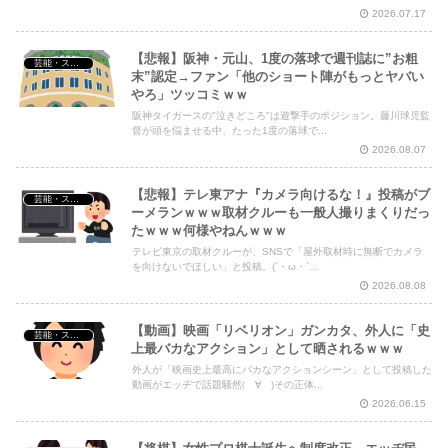
2026.07.17
【悲報】阪神・元山、1度の落球で週刊誌に”お粗
芸能・スポーツ・Youtuber
末”認定→ファン「他のショート陣がもっとヤバい
やろ」ツッコミｗｗ
阪神タイガースの"泣きどころ"は遊撃手のポジション。藤川球児監
督が頭を悩ませる中、たった1度の落球で...
2026.08.07
【悲報】テレ東アナ『カメラ向けるな！』投稿がブ
芸能・スポーツ・Youtuber
ーメランｗｗｗ取材クルーも一般人撮りまくりだっ
たｗｗｗ何様やねんｗｗｗ
テレビ東京の取材クルーが、SNSで「屋外取材時に無断でカメラ
を向けないでほしい」と投稿。(´・ω・`...
2026.08.08
【動画】映画「リベリオン」ガンカタ、外人に「史
芸能・スポーツ・Youtuber
上最バカなアクション」として晒されるｗｗｗ
外人が「映画史上最高にバカなアクションシーン」として投稿した
動画がエッヂで話題騒然(゚∀゚)その正体...
2026.06.15