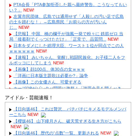
PTA会長「PTA参加拒否した親へ最終警告。こうなってもい
い？」
NEW!
左翼市民団体、広島では通用せず「人殺しの汚い足で広島
の土を踏むな！」→広島県民「お前らの方が汚いん
じ...
NEW!
【悲報】 中国、橋の欄干が強風一発で粉々に 鉄筋ゼロ 当
局「接着剤でくっつけただけ」「正常で、品質問...
NEW!
日本をダメにした総理大臣、ワースト１位が同点でこの人
ｗｗｗｗｗｗ
NEW!
【速報】 みいちゃん、覚醒し戦闘民族化。お子様二人をフ
ルボッコにしてしまう
NEW!
【画像】顔100点、体30点の女ｗｗｗ
「洋画に日本版主題歌は必要か?」論争
【画像】この女優さん、可愛すぎる
カープOBがゾンタバ問題に激怒！「謝罪会見を開くべき」
「カープファンも怒るで」
アイドル・芸能速報！
【画像】顔100点、体30点の女ｗｗｗ
【日向坂46】 これは贅沢... バチバチにキメるモデルメンバ
ーこちら
NEW!
【櫻坂46】 山下瞳月さん、破天荒すぎる生き方がこちら
NEW!
【日向坂46】 歴代の“点数”一覧、更新される
NEW!
Powered by livedoor 相互RSS