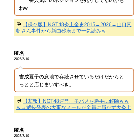
〝一番人気〟のポジションを死守してるのかも
ねw
💬
【保存版】NGT48炎上全史2015→2026→山口真
帆さん事件から新曲砂漠まで一気読みｗ
匿名
2026/8/10
吉成夏子の意地で存続させているだけだからと
っとと店じまいすべき。
💬
【悲報】NGT48運営、モバメを勝手に解除ｗｗ
ｗ→選抜発表の大事なメールが全員に届かず大炎上
匿名
2026/8/10