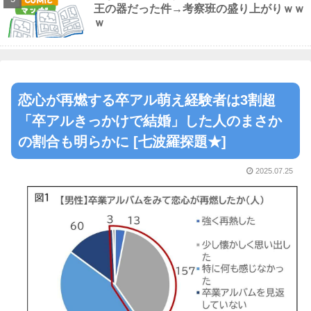
王の器だった件→考察班の盛り上がりｗｗ
ｗ
恋心が再燃する卒アル萌え経験者は3割超
「卒アルきっかけで結婚」した人のまさか
の割合も明らかに [七波羅探題★]
2025.07.25