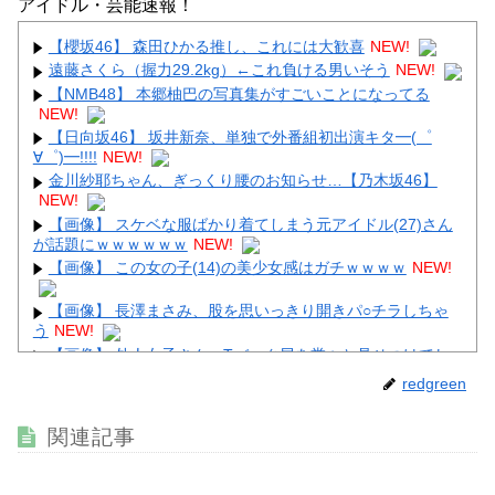
アイドル・芸能速報！
【画像】顔100点、体30点の女ｗｗｗ
【櫻坂46】 森田ひかる推し、これには大歓喜
NEW!
遠藤さくら（握力29.2kg）←これ負ける男いそう
NEW!
【NMB48】 本郷柚巴の写真集がすごいことになってる
NEW!
Powered by livedoor 相互RSS
【日向坂46】 坂井新奈、単独で外番組初出演キタ━(゜
∀゜)━!!!!
NEW!
金川紗耶ちゃん、ぎっくり腰のお知らせ…【乃木坂46】
NEW!
【画像】 スケベな服ばかり着てしまう元アイドル(27)さん
が話題にｗｗｗｗｗｗ
NEW!
【画像】 この女の子(14)の美少女感はガチｗｗｗｗ
NEW!
【画像】 長澤まさみ、股を思いっきり開きパ○チラしちゃ
う
NEW!
【画像】 外人女子さん、Tバック尻を堂々と見せつけてし
まうｗｗｗｗｗｗ
NEW!
redgreen
【画像】 グラドル中村静香、ブラ姿の乳で女の色気全開
NEW!
関連記事