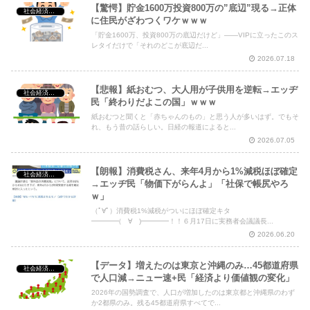
【驚愕】貯金1600万投資800万の”底辺”現る→正体
社会経済・政治
に住民がざわつくワケｗｗｗ
Powered by livedoor 相互RSS
「貯金1600万、投資800万の底辺だけど」――VIPに立ったこのス
レタイだけで「それのどこが底辺だ...
2026.07.18
【悲報】紙おむつ、大人用が子供用を逆転→エッヂ
社会経済・政治
民「終わりだよこの国」ｗｗｗ
紙おむつと聞くと「赤ちゃんのもの」と思う人が多いはず。でもそ
れ、もう昔の話らしい。日経の報道によると...
2026.07.05
【朗報】消費税さん、来年4月から1%減税ほぼ確定
社会経済・政治
→エッヂ民「物価下がらんよ」「社保で帳尻やろ
ｗ」
（ﾟ∀ﾟ）消費税1%減税がついにほぼ確定キタ
━━━━(゚∀゚)━━━━！！６月17日に実務者会議議長...
2026.06.20
【データ】増えたのは東京と沖縄のみ…45都道府県
社会経済・政治
で人口減→ニュー速+民「経済より価値観の変化」
2026年の国勢調査で、人口が増加したのは東京都と沖縄県のわず
か2都県のみ。残る45都道府県すべてで...