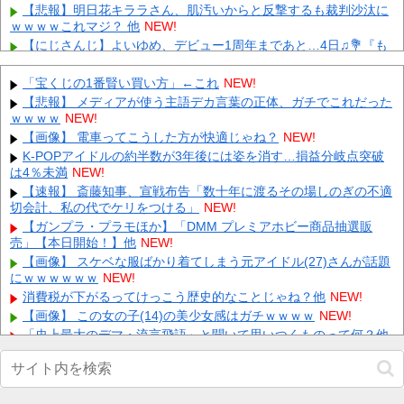
【悲報】明日花キララさん、肌汚いからと反撃するも裁判沙汰に
ｗｗｗｗこれマジ？ 他
NEW!
【にじさんじ】よいゆめ、デビュー1周年まであと…4日♫💐『も
う1年だなんて…』【今宵、××と夢を見る。】 他
NEW!
【朗報】プレステの独占タイトル数がヤバすぎると話題に！ 他
「宝くじの1番賢い買い方」←これ
NEW!
NEW!
【悲報】 メディアが使う主語デカ言葉の正体、ガチでこれだった
カープ赤木晴哉、登録抹消【公示】 他
NEW!
ｗｗｗｗ
NEW!
【悲報】 今時『紙タバコ』吸ってるやつｗｗｗｗｗｗｗｗ
NEW!
【画像】 電車ってこうした方が快適じゃね？
NEW!
【画像】 新潟で1番並ぶラーメン屋に来たでｗｗｗｗｗｗｗｗ
K-POPアイドルの約半数が3年後には姿を消す…損益分岐点突破
NEW!
は4％未満
NEW!
【仰天】 石破茂さん、自民若手に舐めてかかった結果「全てを失
【速報】 斎藤知事、宣戦布告「数十年に渡るその場しのぎの不適
うｗｗｗｗｗ」
NEW!
切会計、私の代でケリをつける」
NEW!
江別リンチ犯「立って謝罪は本気じゃない」 裁判官「ほな裁判で
【ガンプラ・プラモほか】「DMM プレミアホビー商品抽選販
土下座してないキミは本気じゃないな」
NEW!
売」【本日開始！】他
NEW!
ディズニーからの帰り道。夫「息子連れて離れろ！あと警察に通
【画像】 スケベな服ばかり着てしまう元アイドル(27)さんが話題
報！」私「助けて！」駅員「どうしました！？」→トンデモナイこ
にｗｗｗｗｗｗ
NEW!
と...
NEW!
消費税が下がるってけっこう歴史的なことじゃね？他
NEW!
【画像】 この女の子(14)の美少女感はガチｗｗｗｗ
NEW!
Powered by livedoor 相互RSS
「史上最大のデマ・流言飛語」と聞いて思いつくものって何？他
NEW!
【画像】 長澤まさみ、股を思いっきり開きパ○チラしちゃう
NEW!