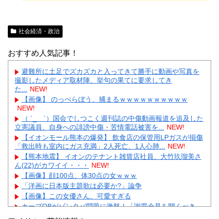
社会経済・政治
おすすめ人気記事！
避難所に土足でズカズカと入ってきて勝手に動画や写真を
撮影したメディア取材陣、挙句の果てに要求してき
た...
NEW!
【画像】 のっぺらぼう、捕まるｗｗｗｗｗｗｗｗｗｗ
NEW!
（ ´_ゝ`）国会でしつこく週刊誌の中傷動画報道を追及した
立憲議員、自身への誹謗中傷・苦情電話被害を...
NEW!
【イオンモール熊本の爆発】 飲食店の保管用LPガスが損傷
「救出時も室内にガス充満」2人死亡、1人心肺...
NEW!
【熊本地震】 イオンのテナント雑貨店社員、大竹玖瑠美さ
ん(22)がカワイイ・・・
NEW!
【画像】顔100点、体30点の女ｗｗｗ
「洋画に日本版主題歌は必要か?」論争
【画像】この女優さん、可愛すぎる
カープOBがゾンタバ問題に激怒！「謝罪会見を開くべき」
「カープファンも怒るで」