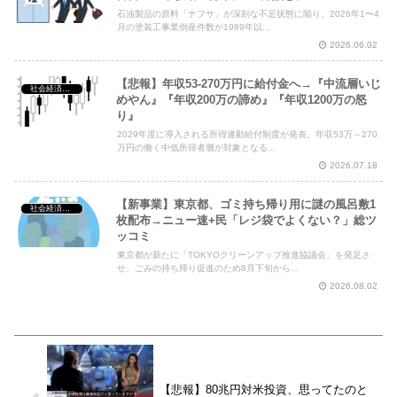
石油製品の原料「ナフサ」が深刻な不足状態に陥り、2026年1〜4
月の塗装工事業倒産件数が1989年以...
2026.06.02
【悲報】年収53-270万円に給付金へ→『中流層いじ
社会経済・政治
めやん』『年収200万の諦め』『年収1200万の怒
り』
2029年度に導入される所得連動給付制度が発表。年収53万～270
万円の働く中低所得者層が対象となる...
2026.07.18
【新事業】東京都、ゴミ持ち帰り用に謎の風呂敷1
社会経済・政治
枚配布→ニュー速+民「レジ袋でよくない？」総ツ
ッコミ
東京都が新たに「TOKYOクリーンアップ推進協議会」を発足さ
せ、ごみの持ち帰り促進のため8月下旬から...
2026.08.02
【悲報】80兆円対米投資、思ってたのと