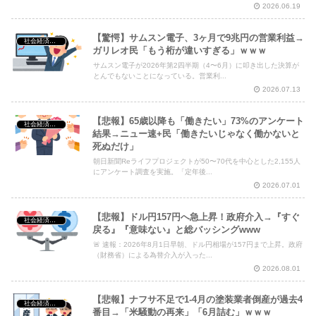
2026.06.19
【驚愕】サムスン電子、3ヶ月で9兆円の営業利益→
社会経済・政治
ガリレオ民「もう桁が違いすぎる」ｗｗｗ
サムスン電子が2026年第2四半期（4〜6月）に叩き出した決算が
とんでもないことになっている。営業利...
2026.07.13
【悲報】65歳以降も「働きたい」73%のアンケート
社会経済・政治
結果→ニュー速+民「働きたいじゃなく働かないと
死ぬだけ」
朝日新聞Reライフプロジェクトが50〜70代を中心とした2,155人
にアンケート調査を実施。「定年後...
2026.07.01
【悲報】ドル円157円へ急上昇！政府介入→『すぐ
社会経済・政治
戻る』『意味ない』と総バッシングwww
🚨 速報：2026年8月1日早朝、ドル円相場が157円まで上昇。政府
（財務省）による為替介入が入った...
2026.08.01
【悲報】ナフサ不足で1-4月の塗装業者倒産が過去4
社会経済・政治
番目→「米騒動の再来」「6月詰む」ｗｗｗ