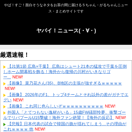
やば！すご！面白そうなネタをお茶の間に届ける５ちゃん・がるちゃんニュー
ス・まとめサイトです
ヤバイ！ニュース(・∀・)
厳選速報！
【J1第1節 広島×千葉】 広島はシュート21本の猛攻で千葉を圧倒
しホーム開幕戦を飾る！海外から復帰の川村がいきなりゴ
ー...
NEW!
【画像】 菜乃花さん(35)、B地区の主張が強すぎるｗｗｗｗｗ
NEW!
【画像】 2026年のF1、トップ4チームとそれ以外の差がガチでエ
グい
NEW!
【画像】 これ同じ色らしいぞｗｗｗｗｗｗｗｗｗｗ
NEW!
外国人「とてつもない逸材がいる」15歳FW礒部怜夢、衝撃ゴー
ルでリバプールU15撃破！海外ファン絶賛！【海外の反応】
NEW!
【悲報】日本代表の試合で韓国の旗が揺れてしまう...その理由が
これｗｗｗｗ 他
NEW!