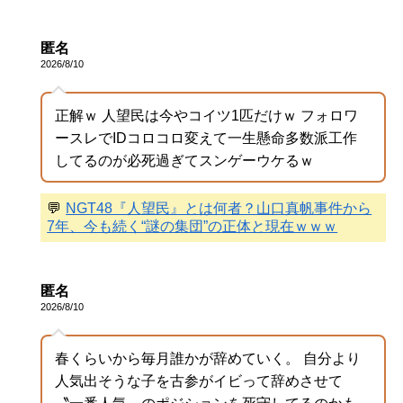
匿名
2026/8/10
正解ｗ 人望民は今やコイツ1匹だけｗ フォロワ
ースレでIDコロコロ変えて一生懸命多数派工作
してるのが必死過ぎてスンゲーウケるｗ
💬
NGT48『人望民』とは何者？山口真帆事件から
7年、今も続く“謎の集団”の正体と現在ｗｗｗ
匿名
2026/8/10
春くらいから毎月誰かが辞めていく。 自分より
人気出そうな子を古参がイビって辞めさせて