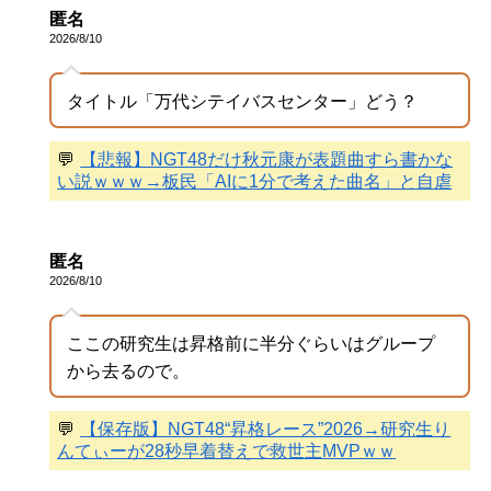
匿名
2026/8/10
タイトル「万代シテイバスセンター」どう？
💬
【悲報】NGT48だけ秋元康が表題曲すら書かな
い説ｗｗｗ→板民「AIに1分で考えた曲名」と自虐
匿名
2026/8/10
ここの研究生は昇格前に半分ぐらいはグループ
から去るので。
💬
【保存版】NGT48“昇格レース”2026→研究生り
んてぃーが28秒早着替えで救世主MVPｗｗ