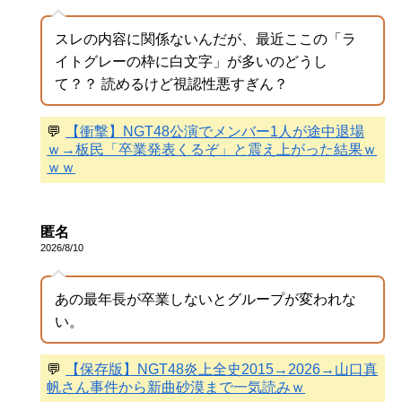
スレの内容に関係ないんだが、最近ここの「ラ
イトグレーの枠に白文字」が多いのどうし
て？？ 読めるけど視認性悪すぎん？
💬
【衝撃】NGT48公演でメンバー1人が途中退場
ｗ→板民「卒業発表くるぞ」と震え上がった結果ｗ
ｗｗ
匿名
2026/8/10
あの最年長が卒業しないとグループが変われな
い。
💬
【保存版】NGT48炎上全史2015→2026→山口真
帆さん事件から新曲砂漠まで一気読みｗ