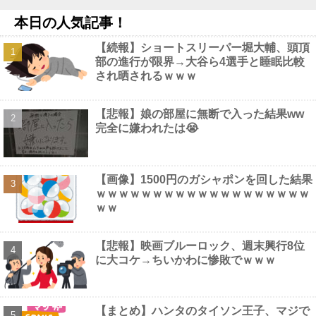
ポストシーズンのクローザーは佐々木で進められているとカリフ
ォルニアポストが報道他
NEW!
本日の人気記事！
【悲報】埼玉県警「外国人の交通マナーがヤバいので『外国人交
通安全アドバイザー』を配備します」他
NEW!
【続報】ショートスリーパー堀大輔、頭頂
【画像】 外人女子さん、Tバック尻を堂々と見せつけてしまうｗ
部の進行が限界→大谷ら4選手と睡眠比較
ｗｗｗｗｗ
NEW!
され晒されるｗｗｗ
【画像】 グラドル中村静香、ブラ姿の乳で女の色気全開
NEW!
【悲報】娘の部屋に無断で入った結果ww
完全に嫌われたは😭
Powered by livedoor 相互RSS
【画像】1500円のガシャポンを回した結果
ｗｗｗｗｗｗｗｗｗｗｗｗｗｗｗｗｗｗｗ
ｗｗ
【悲報】映画ブルーロック、週末興行8位
に大コケ→ちいかわに惨敗でｗｗｗ
【まとめ】ハンタのタイソン王子、マジで