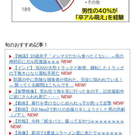
旬のおすすめ記事！
【物議】10歳息子「メシマズだから食べたくない」→母の
神対応にガル民激論ｗｗｗ
NEW!
【インド】 SUVが大型トラックと衝突、横転したトラック
の下敷きになり運転手死亡
NEW!
部屋の中に危険な捕食者が現れた。完全に狙われている！
→ 襲ってくる瞬間はこちらです…
NEW!
【衝撃映像】 荒れ狂う海を見に行った女の子、記念撮影中
に波にさらわれ死亡・・・
NEW!
【動画】 暴行を受けるいじめられっ子が怒って反撃
NEW!
【動画】 DJI Neo2で釣りの自撮りをしようとした男の悲劇
（ノ∇`）
NEW!
【悲報】 今時『紙タバコ』吸ってるやつｗｗｗｗｗｗｗｗ
NEW!
【画像】 新潟で1番並ぶラーメン屋に来たでｗｗｗｗｗｗ