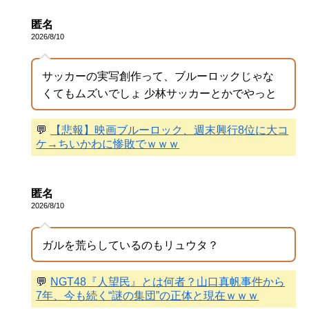
匿名
2026/8/10
サッカーの実写創作って、ブルーロックじゃな
くてもムズいでしょ 少林サッカーとかでやっと
💬
【悲報】映画ブルーロック、週末興行8位に大コ
ケ→ちいかわに惨敗でｗｗｗ
匿名
2026/8/10
ガルを荒らしているのもリュウタ？
💬
NGT48『人望民』とは何者？山口真帆事件から
7年、今も続く“謎の集団”の正体と現在ｗｗｗ