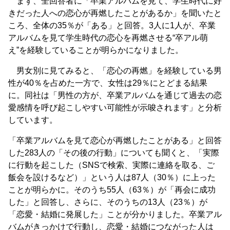
まず、全回答者に「卒業アルバムを見て、学生時代に好
きだった人への恋心が再燃したことがあるか」を聞いたと
ころ、全体の35％が「ある」と回答。3人に1人が、卒業
アルバムを見て学生時代の恋心を再燃させる“卒アル萌
え”を経験していることが明らかになりました。
男女別に見てみると、「恋心の再燃」を経験している男
性が40％を占めた一方で、女性は29％にとどまる結果
に。同社は「男性の方が、卒業アルバムを通じて過去の恋
愛感情を呼び起こしやすい可能性が示唆されます」と分析
しています。
「卒業アルバムを見て恋心が再燃したことがある」と回答
した283人の「その後の行動」についても聞くと、「実際
に行動を起こした（SNSで検索、実際に連絡を取る、ご
飯会を設けるなど）」という人は87人（30％）に上った
ことが明らかに。そのうち55人（63％）が「再会に成功
した」と回答し、さらに、そのうちの13人（23％）が
「恋愛・結婚に発展した」ことが分かりました。卒業アル
バムがきっかけで行動し、恋愛・結婚につながった人は