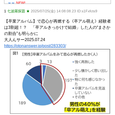
ｗｗ
NEW!
【仰天】 石破茂さん、自民若手に舐めてかかった結果「全
1
七波羅探題 ★
2025/07/25(金) 14:08:08.23 ID:s1Fxfcts9
てを失うｗｗｗｗｗ」
NEW!
江別リンチ犯「立って謝罪は本気じゃない」 裁判官「ほな
【卒業アルバム】で恋心が再燃する《卒アル萌え》経験者
裁判で土下座してないキミは本気じゃないな」
NEW!
は3割超！？ 「卒アルきっかけで結婚」した人の“まさか
ディズニーからの帰り道。夫「息子連れて離れろ！あと警
察に通報！」私「助けて！」駅員「どうしました！？」→ト
の割合”も明らかに
ンデモナイことに…
NEW!
大人んサー2025.07.24
【衝撃】昭和の大女優・小川真由美86歳死去→娘が明かす
https://otonanswer.jp/post/283303/
壮絶「毒母」の素顔に絶句ｗｗｗ
NEW!
元AKB社長、22億円申告漏れ 乃木坂46運営会社の株式を
パチンコ京楽産業に譲渡【ノース・リバー】【窪田康志】
元AKB社長、22億円申告漏れ 乃木坂46運営会社の株式を
パチンコ京楽産業に譲渡【ノース・リバー】【窪田康志】
Powered by livedoor 相互RSS