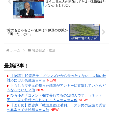
違う…日本人が想像してたより3.8倍はヤ
バいかもしれない
“緑のもじゃもじゃ”正体は？伊豆の砂浜が
「困ったことに」
ホーム
社会経済・政治
最新記事！
【物議】10歳息子「メシマズだから食べたくない」→母の神
対応にガル民激論ｗｗｗ
NEW!
※もしもマチュの撃った銃弾がアンキーに直撃していたらど
うなっていた？他
NEW!
ひろゆき「コメント欄で暴れてるのは暇人です」→ネット
民、一言で片付けられてしまうｗｗｗｗｗ他
NEW!
【まとめ】歴史家「戦国最強は毛利」→スレ民の反論と秀吉
の異常さで大紛糾ｗｗｗ他
NEW!