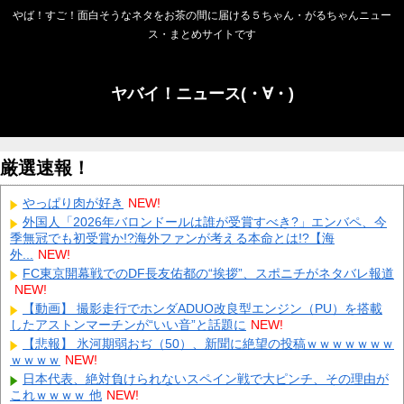
やば！すご！面白そうなネタをお茶の間に届ける５ちゃん・がるちゃんニュー
ス・まとめサイトです
ヤバイ！ニュース(・∀・)
厳選速報！
やっぱり肉が好き
NEW!
外国人「2026年バロンドールは誰が受賞すべき?」エンバペ、今
季無冠でも初受賞か!?海外ファンが考える本命とは!?【海
外...
NEW!
FC東京開幕戦でのDF長友佑都の“挨拶”、スポニチがネタバレ報道
NEW!
【動画】 撮影走行でホンダADUO改良型エンジン（PU）を搭載
したアストンマーチンが“いい音”と話題に
NEW!
【悲報】 氷河期弱おぢ（50）、新聞に絶望の投稿ｗｗｗｗｗｗｗ
ｗｗｗｗ
NEW!
日本代表、絶対負けられないスペイン戦で大ピンチ、その理由が
これｗｗｗｗ 他
NEW!