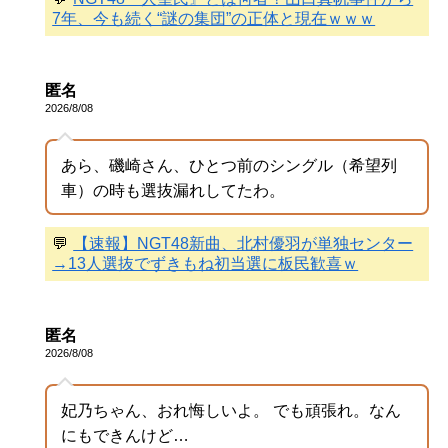
7年、今も続く“謎の集団”の正体と現在ｗｗｗ
匿名
2026/8/08
あら、磯崎さん、ひとつ前のシングル（希望列
車）の時も選抜漏れしてたわ。
💬
【速報】NGT48新曲、北村優羽が単独センター
→13人選抜でずきもね初当選に板民歓喜ｗ
匿名
2026/8/08
妃乃ちゃん、おれ悔しいよ。 でも頑張れ。なん
にもできんけど…