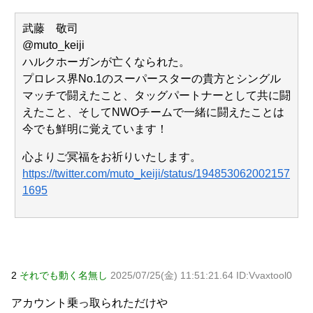
う微妙な漫画を巻頭カラーにしたせいで100万部切る
NEW!
飲み屋でケンカした相手をコロした男の弁護をした。そし
武藤 敬司
て数年後、因果応報を思わせる出来事が…
NEW!
@muto_keiji
【警告】 医師「米国では”ヘロインと同じくらいヤバい
ハルクホーガンが亡くなられた。
薬”が日本では平気で処方されてる」
NEW!
プロレス界No.1のスーパースターの貴方とシングル
【物議】辻希美、中2息子の荷造り全代行→ガル民「駄目男
製造」大激論ｗｗｗ
NEW!
マッチで闘えたこと、タッグパートナーとして共に闘
元AKB社長、22億円申告漏れ 乃木坂46運営会社の株式を
えたこと、そしてNWOチームで一緒に闘えたことは
パチンコ京楽産業に譲渡【ノース・リバー】【窪田康志】
今でも鮮明に覚えています！
元AKB社長、22億円申告漏れ 乃木坂46運営会社の株式を
パチンコ京楽産業に譲渡【ノース・リバー】【窪田康志】
心よりご冥福をお祈りいたします。
https://twitter.com/muto_keiji/status/194853062002157
1695
Powered by livedoor 相互RSS
2
それでも動く名無し
2025/07/25(金) 11:51:21.64 ID:Vvaxtool0
アカウント乗っ取られただけや