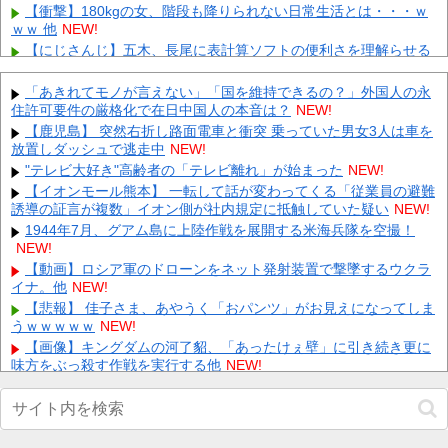
【衝撃】180kgの女、階段も降りられない日常生活とは・・・ｗ
ｗｗ 他
NEW!
【にじさんじ】五木、長尾に表計算ソフトの便利さを理解らせる
『エクセルに感動してるおじさん見てなんか感動する』 他
NEW!
【衝撃】ヴェイン運極のラスゲがヤバすぎるｗｗｗ 他
NEW!
「あきれてモノが言えない」「国を維持できるの？」外国人の永
住許可要件の厳格化で在日中国人の本音は？
【悲報】ワイ、半導体で破産寸前ｗｗｗｗｗｗｗｗｗｗ 他
NEW!
NEW!
【悲報】 とにかくヤりたくてブスと付き合ったらｗｗｗｗｗｗｗ
【鹿児島】 突然右折し路面電車と衝突 乗っていた男女3人は車を
ｗｗｗｗｗｗｗｗ
放置しダッシュで逃走中
NEW!
NEW!
【悲報】 マイナ保険証のクソぶり、バレるｗｗｗｗｗｗｗｗｗ
"テレビ大好き"高齢者の「テレビ離れ」が始まった
NEW!
NEW!
【イオンモール熊本】 一転して話が変わってくる「従業員の避難
誘導の証言が複数」イオン側が社内規定に抵触していた疑い
【画像】 週刊少年ジャンプ、「ロクのおかしな家」とかいう微妙
NEW!
な漫画を巻頭カラーにしたせいで100万部切る
NEW!
1944年7月、グアム島に上陸作戦を展開する米海兵隊を空撮！
NEW!
飲み屋でケンカした相手をコロした男の弁護をした。そして数年
後、因果応報を思わせる出来事が…
NEW!
【動画】ロシア軍のドローンをネット発射装置で撃墜するウクラ
イナ。他
【警告】 医師「米国では”ヘロインと同じくらいヤバい薬”が日本
NEW!
では平気で処方されてる」
NEW!
【悲報】 佳子さま、あやうく「おパンツ」がお見えになってしま
うｗｗｗｗｗ
NEW!
Powered by livedoor 相互RSS
【画像】キングダムの河了貂、「あったけぇ壁」に引き続き更に
味方をぶっ殺す作戦を実行する他
NEW!
【画像】 加藤綾子アナ、無防備パ○チラ撮られちゃう
NEW!
2026スーパーフォーミュラ第8戦「SUGO」決勝結果他
NEW!
【動画】 歌舞伎町女子さん、ラブホに行きたすぎてご乱心ｗｗｗ
ｗｗｗ
NEW!