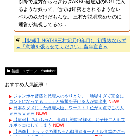
以降で遠方からわざわざAKBG最底辺のNGTに入
るような奴って、他では即落とされるようなレ
ベルの奴だけだもんな。 三村が説明求めたのに
運営が無視してるの...
💬
【悲報】NGT48三村妃乃(9年目)、初選抜ならず
→「意地を張らせてください」留年宣言ｗ
芸能・スポーツ・Youtuber
おすすめ人気記事！
ジャンポケ斎藤と代理人のやりとり、「地獄すぎて完全に
コントになってる……」と衝撃を受ける人が続出中
NEW!
日本をダメにした総理大臣、ワースト１位が同点でこの人
ｗｗｗｗｗｗ
NEW!
【速報】 みいちゃん、覚醒し戦闘民族化。お子様二人をフ
ルボッコにしてしまう
NEW!
【画像】 トラックの運ちゃん御用達ターミナル食堂のざっ