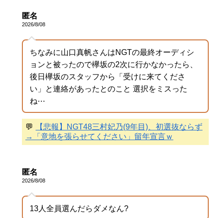
匿名
2026/8/08
ちなみに山口真帆さんはNGTの最終オーディシ
ョンと被ったので欅坂の2次に行かなかったら、
後日欅坂のスタッフから「受けに来てくださ
い」と連絡があったとのこと 選択をミスった
ね⋯
💬
【悲報】NGT48三村妃乃(9年目)、初選抜ならず
→「意地を張らせてください」留年宣言ｗ
匿名
2026/8/08
13人全員選んだらダメなん?