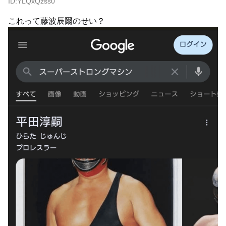
ID:YLQxQzss0
これって藤波辰爾のせい？