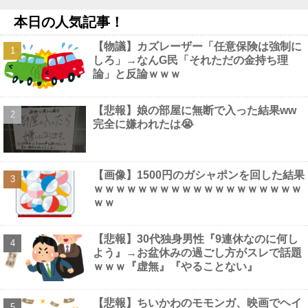
論争になった「ディスク販売終了」、カプコンの回答と衝撃の詳
本日の人気記事！
細がコチラ・・・「え？ウチはデジタルが9割なんで特に影響ない
っすよｗ」他
NEW!
【物議】カズレーザー「任意保険は強制に
【速報】習近平が愛国心を煽った結果、日本兵を撃退する「抗日
しろ」→なんG民「それただの金持ち理
テーマパーク」が各地で人気 1000人超が軍服姿で一斉突撃！他
論」と反論ｗｗｗ
NEW!
【画像】 大久保佳代子さん、やっぱりドスケベだったｗｗｗｗｗ
ｗ
NEW!
【悲報】娘の部屋に無断で入った結果ww
ジャッキー・チェン「濃いメンツでお酒飲んだw(パシャ」
NEW!
完全に嫌われたは😭
【画像】1500円のガシャポンを回した結果
ｗｗｗｗｗｗｗｗｗｗｗｗｗｗｗｗｗｗｗ
Powered by livedoor 相互RSS
ｗｗ
【悲報】30代独身男性『9連休なのに何し
よう』→お盆休みの過ごし方がスレで話題
ｗｗｗ『虚無』『やることない』
【悲報】ちいかわのモモンガ、映画でヘイ