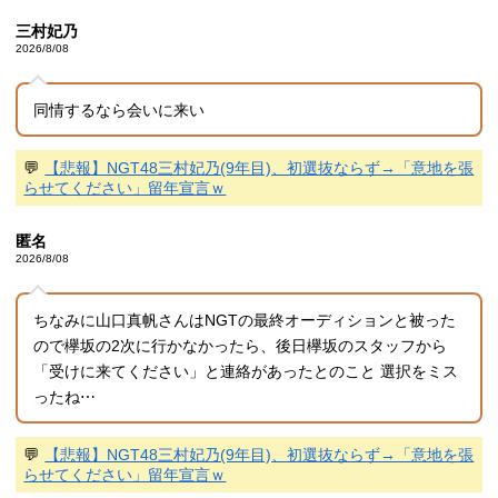
三村妃乃
2026/8/08
同情するなら会いに来い
💬
【悲報】NGT48三村妃乃(9年目)、初選抜ならず→「意地を張
らせてください」留年宣言ｗ
匿名
2026/8/08
ちなみに山口真帆さんはNGTの最終オーディションと被った
ので欅坂の2次に行かなかったら、後日欅坂のスタッフから
「受けに来てください」と連絡があったとのこと 選択をミス
ったね⋯
💬
【悲報】NGT48三村妃乃(9年目)、初選抜ならず→「意地を張
らせてください」留年宣言ｗ