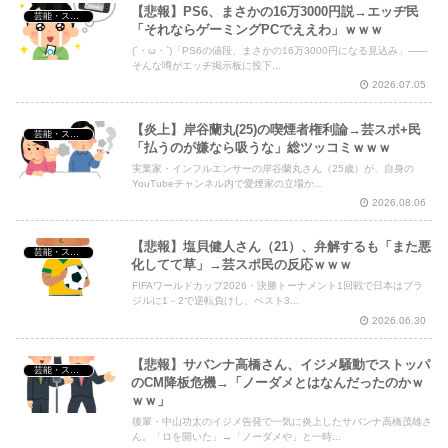
【悲報】PS6、まさかの16万3000円説→エッヂ民
芸能・スポーツ・Youtuber
「それならゲーミングPCでええわ」ｗｗｗ
(´・ω・`)「PS6の値段、まさかの16万3000円になる見込み」――
そんな噂がエッヂ掲示板に投下...
2026.07.05
【炎上】岸谷蘭丸(25)の喫煙者権利論→芸スポ+民
芸能・スポーツ・Youtuber
「払うのが嫌なら吸うな」総ツッコミｗｗｗ
実業家・インフルエンサーの岸谷蘭丸さん（25歳）が、自身の
YouTubeチャンネル内で愛煙家の立場か...
2026.08.06
【悲報】塩貝健人さん（21）、弁解するも「また悪
芸能・スポーツ・Youtuber
化してて草」→芸スポ民の反応ｗｗｗ
FIFAワールドカップ2026・決勝トーナメント1回戦で日本はブラ
ジルに1－2で逆転負けし、ベスト3...
2026.06.30
【悲報】サバンナ高橋さん、イジメ騒動でストッパ
芸能・スポーツ・Youtuber
のCM降板危機→「ノーダメとはなんだったのかｗ
ｗｗ」
後輩・中山功太のイジメ告発で一気に炎上したサバンナ高橋茂雄さ
ん。「ロを開いた」→「ノーダメや」と一時...