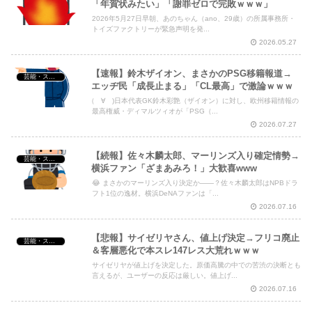
「年賀状みたい」「謝罪ゼロで完敗ｗｗｗ」
2026年5月27日早朝、あのちゃん（ano、29歳）の所属事務所・
トイズファクトリーが緊急声明を発...
2026.05.27
【速報】鈴木ザイオン、まさかのPSG移籍報道→
芸能・スポーツ・Youtuber
エッヂ民「成長止まる」「CL最高」で激論ｗｗｗ
(゚∀゚)日本代表GK鈴木彩艶（ザイオン）に対し、欧州移籍情報の
最高権威・ディマルツィオが「PSG（...
2026.07.27
【続報】佐々木麟太郎、マーリンズ入り確定情勢→
芸能・スポーツ・Youtuber
横浜ファン「ざまあみろ！」大歓喜www
😂 まさかのマーリンズ入り決定か——？佐々木麟太郎はNPBドラ
フト1位の逸材。横浜DeNAファンは「...
2026.07.16
【悲報】サイゼリヤさん、値上げ決定→フリコ廃止
芸能・スポーツ・Youtuber
＆客層悪化で本スレ147レス大荒れｗｗｗ
サイゼリヤが値上げを決定した。原価高騰の中での苦渋の決断とも
言えるが、ユーザーの反応は厳しい。値上げ...
2026.07.16