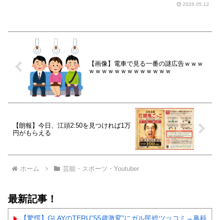
2026.05.12
【画像】電車で見る一番の謎広告ｗｗｗ
ｗｗｗｗｗｗｗｗｗｗｗｗｗ
【朗報】今日、江頭2:50を見つければ1万
円がもらえる
ホーム
芸能・スポーツ・Youtuber
最新記事！
【驚愕】GLAYのTERU”55歳激変”にガル民総ツッコミ→鼻科