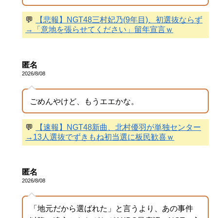
💬
【悲報】NGT48三村妃乃(9年目)、初選抜ならず
→「意地を張らせてください」留年宣言ｗ
匿名
2026/8/08
ごめんやけど、もうエエかな。
💬
【速報】NGT48新曲、北村優羽が単独センター
→13人選抜でずきもね初当選に板民歓喜ｗ
匿名
2026/8/08
「地元だから選ばれた」と言うより、あの事件