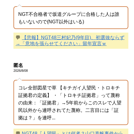
NGT不合格者で坂道グループに合格した人は誰
もいないので(NGT以外はいる)
💬
【悲報】NGT48三村妃乃(9年目)、初選抜ならず
→「意地を張らせてください」留年宣言ｗ
匿名
2026/8/08
コレ全部図星で草 【キチガイ人望民・トロキチ
証拠君の定義】 ・「トロキチ証拠君」って蔑称
の由来：「証拠君」→5年前からこのスレで人望
民以外から連呼されてた蔑称。二言目には「証
拠は？」を連呼...
💬
NGT48『人望民』とは何者？山口真帆事件から