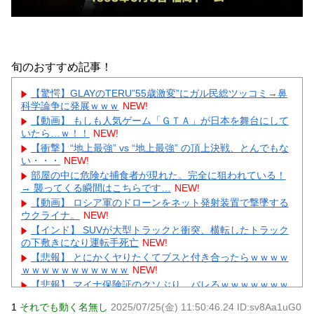
旬のおすすめ記事！
【驚愕】GLAYのTERU”55歳激変”にガル民総ツッコミ→鼻
科学論争に発展ｗｗｗ
NEW!
【動画】 もしも人気ゲーム「ＧＴＡ」が日本を舞台にして
いたら…ｗ！！
NEW!
【衝撃】“地上最強” vs “地上最強” の頂上決戦、とんでもな
い・・・
NEW!
部屋の中に危険な捕食者が現れた。完全に狙われている！
→ 襲ってくる瞬間はこちらです…
NEW!
【動画】 ロシア軍のドローンをネット発射装置で撃墜する
ウクライナ。
NEW!
【インド】 SUVが大型トラックと衝突、横転したトラック
の下敷きになり運転手死亡
NEW!
【悲報】 とにかくヤりたくてブスと付き合ったらｗｗｗｗ
ｗｗｗｗｗｗｗｗｗｗｗ
NEW!
【悲報】 マイナ保険証のクソぶり、バレるｗｗｗｗｗｗｗ
ｗｗ
NEW!
1
それでも動く名無し
2025/07/25(金) 11:50:46.24 ID:sv8Aa1uG0
【画像】 週刊少年ジャンプ、「ロクのおかしな家」とかい