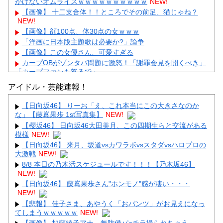
かけないオムライスｗｗｗｗｗｗｗｗｗｗ
NEW!
【画像】 十二支合体！！ところでその前足、猫じゃね？
NEW!
【画像】顔100点、体30点の女ｗｗｗ
「洋画に日本版主題歌は必要か?」論争
【画像】この女優さん、可愛すぎる
カープOBがゾンタバ問題に激怒！「謝罪会見を開くべき」
「カープファンも怒るで」
【画像】顔100点、体30点の女ｗｗｗ
アイドル・芸能速報！
【日向坂46】 りーお「え、これ本当にこの大きさなのか
な」【藤嶌果歩 1st写真集】
NEW!
【櫻坂46】 日向坂46大田美月、この四期生らと交流がある
模様
NEW!
Powered by livedoor 相互RSS
【日向坂46】 来月、坂道vsカワラボvsスタダvsハロプロの
大激戦
NEW!
8/8 本日の乃木活スケジュールです！！！【乃木坂46】
NEW!
【日向坂46】 藤嶌果歩さん"ホンモノ"感が凄い・・・
NEW!
【悲報】 佳子さま、あやうく「おパンツ」がお見えになっ
てしまうｗｗｗｗｗ
NEW!
【画像】 加藤綾子アナ、無防備パ○チラ撮られちゃう