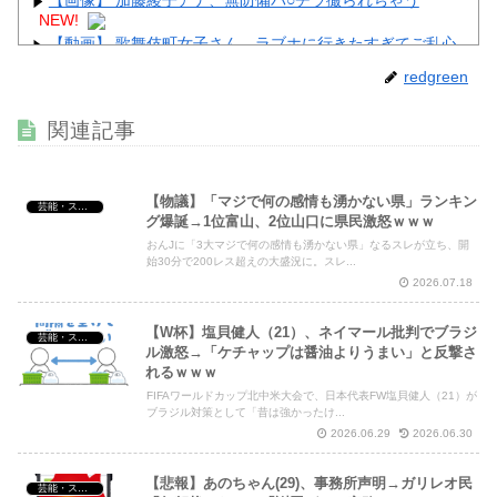
NEW!
【動画】 歌舞伎町女子さん、ラブホに行きたすぎてご乱心
ｗｗｗｗｗｗ
NEW!
redgreen
【画像】 大久保佳代子さん、やっぱりドスケベだったｗｗ
ｗｗｗｗ
NEW!
関連記事
ジャッキー・チェン「濃いメンツでお酒飲んだw(パシャ」
NEW!
【物議】「マジで何の感情も湧かない県」ランキン
芸能・スポーツ・Youtuber
グ爆誕→1位富山、2位山口に県民激怒ｗｗｗ
おんJに「3大マジで何の感情も湧かない県」なるスレが立ち、開
始30分で200レス超えの大盛況に。スレ...
Powered by livedoor 相互RSS
2026.07.18
【W杯】塩貝健人（21）、ネイマール批判でブラジ
芸能・スポーツ・Youtuber
ル激怒→「ケチャップは醤油よりうまい」と反撃さ
れるｗｗｗ
FIFAワールドカップ北中米大会で、日本代表FW塩貝健人（21）が
ブラジル対策として「昔は強かったけ...
2026.06.29
2026.06.30
【悲報】あのちゃん(29)、事務所声明→ガリレオ民
芸能・スポーツ・Youtuber