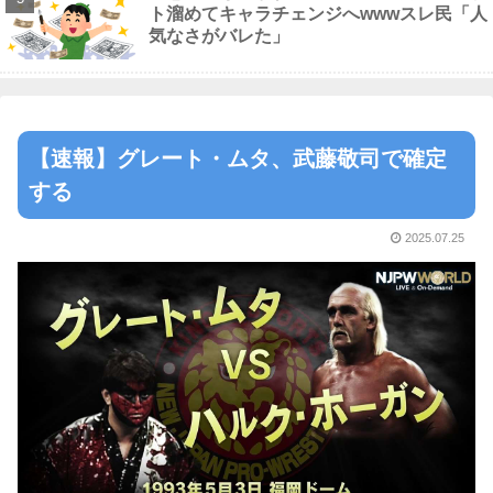
ト溜めてキャラチェンジへwwwスレ民「人
気なさがバレた」
【速報】グレート・ムタ、武藤敬司で確定
する
2025.07.25