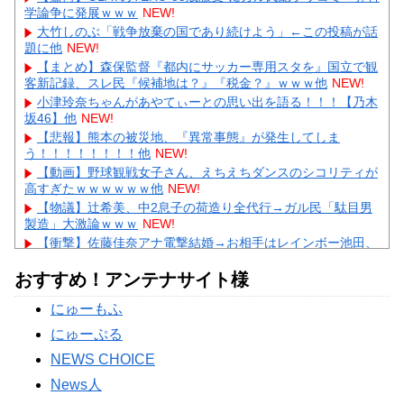
学論争に発展ｗｗｗ
NEW!
大竹しのぶ「戦争放棄の国であり続けよう」←この投稿が話
題に他
NEW!
【まとめ】森保監督『都内にサッカー専用スタを』国立で観
客新記録、スレ民『候補地は？』『税金？』ｗｗｗ他
NEW!
小津玲奈ちゃんがあやてぃーとの思い出を語る！！！【乃木
坂46】他
NEW!
【悲報】熊本の被災地、『異常事態』が発生してしま
う！！！！！！！！他
NEW!
【動画】野球観戦女子さん、えちえちダンスのシコリティが
高すぎたｗｗｗｗｗｗ他
NEW!
【物議】辻希美、中2息子の荷造り全代行→ガル民「駄目男
製造」大激論ｗｗｗ
NEW!
【衝撃】佐藤佳奈アナ電撃結婚→お相手はレインボー池田、
まさかの退社理由にｗｗｗ
NEW!
おすすめ！アンテナサイト様
【物議】高木美帆、歯列矯正で”別人級”の変化→心ない声に
ガル民ブチギレ擁護ｗｗｗ
NEW!
にゅーもふ
【悲報】彼氏の浮気に激怒→賃貸を椅子でフルボッコにした
女性にガル民総ツッコミｗｗｗ
にゅーぷる
Powered by livedoor 相互RSS
NEWS CHOICE
News人